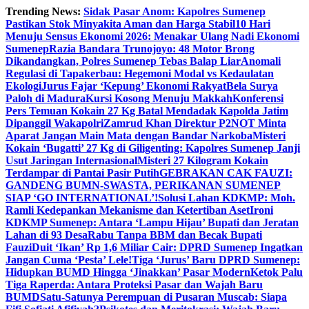
Skip
Trending News:
Sidak Pasar Anom: Kapolres Sumenep
to
Pastikan Stok Minyakita Aman dan Harga Stabil
10 Hari
content
Menuju Sensus Ekonomi 2026: Menakar Ulang Nadi Ekonomi
Sumenep
Razia Bandara Trunojoyo: 48 Motor Brong
Dikandangkan, Polres Sumenep Tebas Balap Liar
Anomali
Regulasi di Tapakerbau: Hegemoni Modal vs Kedaulatan
Ekologi
Jurus Fajar ‘Kepung’ Ekonomi Rakyat
Bela Surya
Paloh di Madura
Kursi Kosong Menuju Makkah
Konferensi
Pers Temuan Kokain 27 Kg Batal Mendadak Kapolda Jatim
Dipanggil Wakapolri
Zamrud Khan Direktur P2NOT Minta
Aparat Jangan Main Mata dengan Bandar Narkoba
Misteri
Kokain ‘Bugatti’ 27 Kg di Giligenting: Kapolres Sumenep Janji
Usut Jaringan Internasional
Misteri 27 Kilogram Kokain
Terdampar di Pantai Pasir Putih
GEBRAKAN CAK FAUZI:
GANDENG BUMN-SWASTA, PERIKANAN SUMENEP
SIAP ‘GO INTERNATIONAL’!
Solusi Lahan KDKMP: Moh.
Ramli Kedepankan Mekanisme dan Ketertiban Aset
Ironi
KDKMP Sumenep: Antara ‘Lampu Hijau’ Bupati dan Jeratan
Lahan di 93 Desa
Rabu Tanpa BBM dan Becak Bupati
Fauzi
Duit ‘Ikan’ Rp 1,6 Miliar Cair: DPRD Sumenep Ingatkan
Jangan Cuma ‘Pesta’ Lele!
Tiga ‘Jurus’ Baru DPRD Sumenep:
Hidupkan BUMD Hingga ‘Jinakkan’ Pasar Modern
Ketok Palu
Tiga Raperda: Antara Proteksi Pasar dan Wajah Baru
BUMD
Satu-Satunya Perempuan di Pusaran Muscab: Siapa