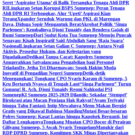
Seret ‘Aspirator Utama’ di Balik Tersangka Tenaga Ahli DPR
RI
Lingkaran Setan Korupsi BSPS Sumenep: Peran Tenaga
Ahli DPR RI Terbongkar, Alur ‘Upeti’ Aspirasi Kian
Terang
Xpander Seruduk Warung dan PKL di Marengan
Daya, Diduga Sopir Mengantuk Berat
Akrobat Politik ‘Singa
Parlemen’: Kembalinya Djoni Tunaidy dan Bendera Gajah di
Bumi Sumenep
Dari Sudut Kota Tua Sumenep Menuju Puncak
Senayan: Kisah Inspiratif Said Abdullah Sang ‘Raja Suara’
Nasional
Lingkaran Setan Galian C Sumenep: Antara Nyali
Aktivis, Prosedur Hukum, dan Kelestarian yang
Digadaikan
Dedikasi Tanpa Cacat: Kapolres Sumenep
Anugerahkan Satyalancana Pengabdian bagi Personel
Teladan
Dr. Jetha Tri Dharmawan: Sosok Hakim Muda
Inovatif di Pengadilan Negeri Sumenep
Detik-detik
Menegangkan! Tongkang CPO Nyaris Karam di Sumenep, 5
Kru Bertaruh Nyawa di Tengah Laut
“Singa Parlemen” Turun
Gunung! R. Ach. Djoni Tunaidy Resmi Nahkodai PSI
Sumenep
KI Sumenep 2025-2029 Dilantik: Sekadar ‘Stempel’
Birokrasi atau Macan Penjaga Hak Rakyat?
Ayam Teriyaki
hingga Tahu Fantasi: Intip Mewahnya Menu Makan Bergizi
Gratis yang Dikawal Babinsa Manding
Mutasi Besar-besaran
Polres Sumenep: Kasat Lantas hingga Kapolsek Berganti, Ini
Daftar Lengkapnya
Tongkang Muatan CPO Bocor di Perairan
Giliyang Sumenep, 5 Awak Nyaris Tenggelam
Mangkir dari
RDP DPRD Sumenep, Komitmen SKK Migas Dipertanyakan