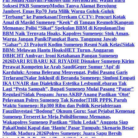
Fifi Sofiati Afifiyah?
Psikotes dan Meritokrasi: Wajah Baru
Suksesi PKB Sumenep
Modus Tanya Alamat Berujung
Jambret, Emas Rp70 Juta Milik Warga Guluk-Guluk
“Terbang” ke Pamekasan!
Terekam CCTV: Pencuri Kotak
Amal di Masjid Sumenep “Keok” di Tangan Resmob!
Kangean
Memanas: Polisi “Sikat” Spekulan BBM di Kepulauan!
Isu
BBM Naik Ternyata Hoaks, Kapolres Sumenep: Stok Aman,
Warga Jangan Panik!
Pangkat Baru, Tanggung Jawab
“Gahar”: 23 Prajurit Kodim Sumenep Resmi Naik Kelas!
Sidak
BBM: Melawan Hantu Hoaks
HET Turun, Anggaran
DBHCHT Ambyar: Ironi Ketahanan Pangan Sumenep
2026
DARI RUBARU KE RIYADH! Disnaker Sumenep Kirim
Perawat Kompeten ke Arab Saudi
Geger Sumur ‘Api’ di
Karduluk: Aroma Belerang Menyengat, Polisi Pasang Garis
Terlarang!
Nalar Inklusif di Beranda Sumenep: Simfoni Empati
IKA UNAIR dan Dialektika Estetika Lesbumi
Lebaran Tak
Lagi “Pesta Sampah”, Bupati Sumenep Mulai Pasang “Pagar”
Regulasi?
Sidak Pospam: Jurus AKBP Anang Pastikan ‘Otot’
Pelayanan Polres Sumenep Tak Kendor!
THR PPPK Paruh
Waktu Sumenep: Rp300 Ribu dan Politik Kesejahteraan
Fauzi
Investasi “Bodong” Oknum Guru: Saat Pejabat Kemenag
Sumenep Terseret ke Meja Polisi
Hormuz Memanas,
Wakapolres Sumenep Pastikan “Hulu Ledak” Anggota Siap
Pakai
Omisi Kapal dan ‘Hantu’ Pasar Tumpah: Skenario Besar
Mudik Madura 2026
Polres Sumenep: Juara Sapu Bersih