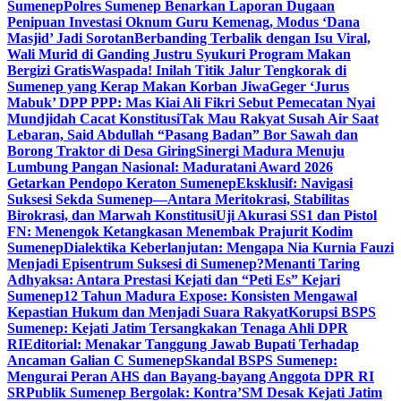
Sumenep
Polres Sumenep Benarkan Laporan Dugaan
Penipuan Investasi Oknum Guru Kemenag, Modus ‘Dana
Masjid’ Jadi Sorotan
Berbanding Terbalik dengan Isu Viral,
Wali Murid di Ganding Justru Syukuri Program Makan
Bergizi Gratis
Waspada! Inilah Titik Jalur Tengkorak di
Sumenep yang Kerap Makan Korban Jiwa
Geger ‘Jurus
Mabuk’ DPP PPP: Mas Kiai Ali Fikri Sebut Pemecatan Nyai
Mundjidah Cacat Konstitusi
Tak Mau Rakyat Susah Air Saat
Lebaran, Said Abdullah “Pasang Badan” Bor Sawah dan
Borong Traktor di Desa Giring
Sinergi Madura Menuju
Lumbung Pangan Nasional: Maduratani Award 2026
Getarkan Pendopo Keraton Sumenep
Eksklusif: Navigasi
Suksesi Sekda Sumenep—Antara Meritokrasi, Stabilitas
Birokrasi, dan Marwah Konstitusi
Uji Akurasi SS1 dan Pistol
FN: Menengok Ketangkasan Menembak Prajurit Kodim
Sumenep
Dialektika Keberlanjutan: Mengapa Nia Kurnia Fauzi
Menjadi Episentrum Suksesi di Sumenep?
Menanti Taring
Adhyaksa: Antara Prestasi Kejati dan “Peti Es” Kejari
Sumenep
12 Tahun Madura Expose: Konsisten Mengawal
Kepastian Hukum dan Menjadi Suara Rakyat
Korupsi BSPS
Sumenep: Kejati Jatim Tersangkakan Tenaga Ahli DPR
RI
Editorial: Menakar Tanggung Jawab Bupati Terhadap
Ancaman Galian C Sumenep
Skandal BSPS Sumenep:
Mengurai Peran AHS dan Bayang-bayang Anggota DPR RI
SR
Publik Sumenep Bergolak: Kontra’SM Desak Kejati Jatim