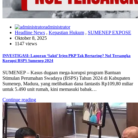
administrator
Headline News
,
Kepastian Hukum
,
SUMENEP EXPOSE
Oktober 8, 2025
1147 views
INVESTIGASI: Laporan ‘Sakti’ Irjen PKP Tak Bertaring? Nol Tersangka
Korupsi BSPS Sumenep 2024
SUMENEP – Kasus dugaan mega-korupsi program Bantuan
Stimulan Perumahan Swadaya (BSPS) Tahun 2024 di Kabupaten
Sumenep, Madura, yang melibatkan dana fantastis Rp109,80 miliar
untuk 5.490 unit rumah, kini memasuki babak…
Continue reading