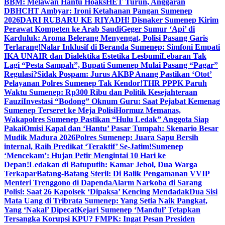
BBM: Melawan Hantu Hoaks
HET Turun, Anggaran
DBHCHT Ambyar: Ironi Ketahanan Pangan Sumenep
2026
DARI RUBARU KE RIYADH! Disnaker Sumenep Kirim
Perawat Kompeten ke Arab Saudi
Geger Sumur ‘Api’ di
Karduluk: Aroma Belerang Menyengat, Polisi Pasang Garis
Terlarang!
Nalar Inklusif di Beranda Sumenep: Simfoni Empati
IKA UNAIR dan Dialektika Estetika Lesbumi
Lebaran Tak
Lagi “Pesta Sampah”, Bupati Sumenep Mulai Pasang “Pagar”
Regulasi?
Sidak Pospam: Jurus AKBP Anang Pastikan ‘Otot’
Pelayanan Polres Sumenep Tak Kendor!
THR PPPK Paruh
Waktu Sumenep: Rp300 Ribu dan Politik Kesejahteraan
Fauzi
Investasi “Bodong” Oknum Guru: Saat Pejabat Kemenag
Sumenep Terseret ke Meja Polisi
Hormuz Memanas,
Wakapolres Sumenep Pastikan “Hulu Ledak” Anggota Siap
Pakai
Omisi Kapal dan ‘Hantu’ Pasar Tumpah: Skenario Besar
Mudik Madura 2026
Polres Sumenep: Juara Sapu Bersih
internal, Raih Predikat ‘Teraktif’ Se-Jatim!
Sumenep
‘Mencekam’: Hujan Petir Mengintai 10 Hari ke
Depan!
Ledakan di Batuputih: Kamar Jebol, Dua Warga
Terkapar
Batang-Batang Steril: Di Balik Pengamanan VVIP
Menteri Trenggono di Dapenda
Alarm Narkoba di Sarang
Polisi: Saat 26 Kapolsek ‘Dipaksa’ Kencing Mendadak
Dua Sisi
Mata Uang di Tribrata Sumenep: Yang Setia Naik Pangkat,
Yang ‘Nakal’ Dipecat
Kejari Sumenep ‘Mandul’ Tetapkan
Tersangka Korupsi KPU? FMPK: Ingat Pesan Presiden