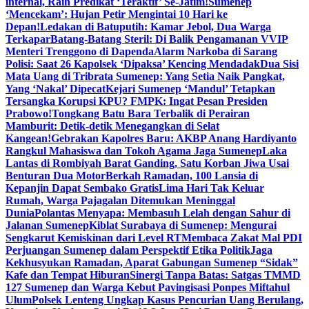
internal, Raih Predikat ‘Teraktif’ Se-Jatim!
Sumenep
‘Mencekam’: Hujan Petir Mengintai 10 Hari ke
Depan!
Ledakan di Batuputih: Kamar Jebol, Dua Warga
Terkapar
Batang-Batang Steril: Di Balik Pengamanan VVIP
Menteri Trenggono di Dapenda
Alarm Narkoba di Sarang
Polisi: Saat 26 Kapolsek ‘Dipaksa’ Kencing Mendadak
Dua Sisi
Mata Uang di Tribrata Sumenep: Yang Setia Naik Pangkat,
Yang ‘Nakal’ Dipecat
Kejari Sumenep ‘Mandul’ Tetapkan
Tersangka Korupsi KPU? FMPK: Ingat Pesan Presiden
Prabowo!
Tongkang Batu Bara Terbalik di Perairan
Mamburit: Detik-detik Menegangkan di Selat
Kangean!
Gebrakan Kapolres Baru: AKBP Anang Hardiyanto
Rangkul Mahasiswa dan Tokoh Agama Jaga Sumenep
Laka
Lantas di Rombiyah Barat Ganding, Satu Korban Jiwa Usai
Benturan Dua Motor
Berkah Ramadan, 100 Lansia di
Kepanjin Dapat Sembako Gratis
Lima Hari Tak Keluar
Rumah, Warga Pajagalan Ditemukan Meninggal
Dunia
Polantas Menyapa: Membasuh Lelah dengan Sahur di
Jalanan Sumenep
Kiblat Surabaya di Sumenep: Mengurai
Sengkarut Kemiskinan dari Level RT
Membaca Zakat Mal PDI
Perjuangan Sumenep dalam Perspektif Etika Politik
Jaga
Kekhusyukan Ramadan, Aparat Gabungan Sumenep “Sidak”
Kafe dan Tempat Hiburan
Sinergi Tanpa Batas: Satgas TMMD
127 Sumenep dan Warga Kebut Pavingisasi Ponpes Miftahul
Ulum
Polsek Lenteng Ungkap Kasus Pencurian Uang Berulang,