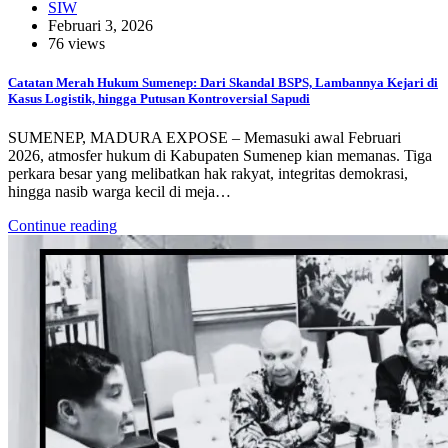
SIW
Februari 3, 2026
76 views
Catatan Merah Hukum Sumenep: Dari Skandal BSPS, Lambannya Kejari di
Kasus Logistik, hingga Putusan Kontroversial Sapudi
SUMENEP, MADURA EXPOSE – Memasuki awal Februari
2026, atmosfer hukum di Kabupaten Sumenep kian memanas. Tiga
perkara besar yang melibatkan hak rakyat, integritas demokrasi,
hingga nasib warga kecil di meja…
Continue reading