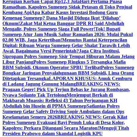
Kerugian Korban Capai Rp12,3 Juta
Hari Pertama Puasa
Ramadhan, Kapolres Sumenep Sidak Petasan di Toko Penjual
Kembang Api
Apa Kabar Kasus Investasi Bodong Guru
Kemenag Sumenep? Dana Masjid Diduga Ikut ‘Dilahap’
Oknum!
Zakat Mal Ketua Banggar DPR RI Said Abdullah
Mengalir, Polres Sumenep Siaga Full Power!
Tok! Bupati
Sumenep Atur Jam Musik Sahur Ramadan 2026: Mulai Pukul
02.00 WIB, Jaga Ketertiban!
Memutus Rantai Keterpencilan
Digital: Ribuan Warga Sumenep Gelar Shalat Tarawih Lebih
Awal, Bagaimana Versi Pemerintah?
Jaga Citra Institusi,
Sipropam Polres Sumenep Sisir Tempat Hiburan Malam Jelang
Libur Panjang
Polres Sumenep Ringkus 5 Tersangka Mafia
BBM Subsidi, Oknum Operator SPBU Terlibat
Polres Sumenep
Bongkar Jaringan Penyalahgunaan BBM Subsidi, Lima Orang
Ditetapkan Tersangka
LAPORAN KHUSUS: Amuk Cemburu
di Ladang Jagung Gunung Malang
BREAKING NEWS:
Pragaan Geger! Pick Up Terjun Bebas ke Jurang Rombasan,
Nyawa Sujianto Tak Tertolong
Menjemput Berkah di
Makbarah Muassis: Refleksi 43 Tahun Perjuangan KH
Abdullah bin Husein di PPMA Sumenep
Satlantas Polres
Sumenep Gelar Safety Driving Sopir Ambulans dalam Ops
Keselamatan Semeru 2026
BREAKING NEWS: Gerak Kilat
Polres Sumenep Evakuasi Bayi Penuh Luka di Desa Kolor,
Kapolres: Perkara Ditangani Secara Maraton!
Menguji Titah
Presiden Prabowo dalam Skandal Logistik KPU