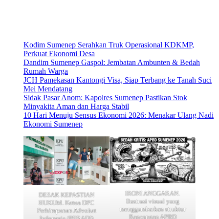
Kodim Sumenep Serahkan Truk Operasional KDKMP,
Perkuat Ekonomi Desa
Dandim Sumenep Gaspol: Jembatan Ambunten & Bedah
Rumah Warga
JCH Pamekasan Kantongi Visa, Siap Terbang ke Tanah Suci
Mei Mendatang
Sidak Pasar Anom: Kapolres Sumenep Pastikan Stok
Minyakita Aman dan Harga Stabil
10 Hari Menuju Sensus Ekonomi 2026: Menakar Ulang Nadi
Ekonomi Sumenep
IRONI ANGGARAN.
DESAK KEPASTIAN
Ilustrasi visual yang
HUKUM. Ketua DPC
menggambarkan struktur
Perhimpunan Advokat
Rancangan APBD
Indonesia (PERADI)