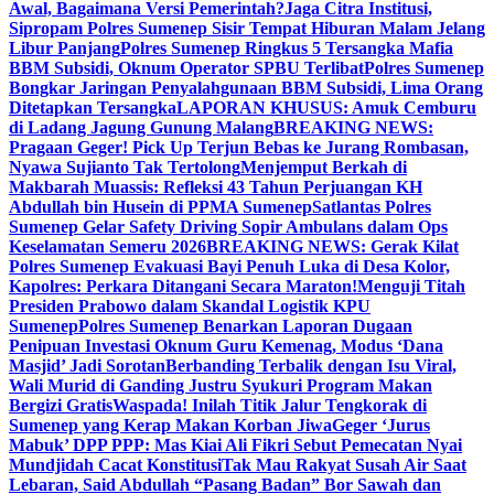
Awal, Bagaimana Versi Pemerintah?
Jaga Citra Institusi,
Sipropam Polres Sumenep Sisir Tempat Hiburan Malam Jelang
Libur Panjang
Polres Sumenep Ringkus 5 Tersangka Mafia
BBM Subsidi, Oknum Operator SPBU Terlibat
Polres Sumenep
Bongkar Jaringan Penyalahgunaan BBM Subsidi, Lima Orang
Ditetapkan Tersangka
LAPORAN KHUSUS: Amuk Cemburu
di Ladang Jagung Gunung Malang
BREAKING NEWS:
Pragaan Geger! Pick Up Terjun Bebas ke Jurang Rombasan,
Nyawa Sujianto Tak Tertolong
Menjemput Berkah di
Makbarah Muassis: Refleksi 43 Tahun Perjuangan KH
Abdullah bin Husein di PPMA Sumenep
Satlantas Polres
Sumenep Gelar Safety Driving Sopir Ambulans dalam Ops
Keselamatan Semeru 2026
BREAKING NEWS: Gerak Kilat
Polres Sumenep Evakuasi Bayi Penuh Luka di Desa Kolor,
Kapolres: Perkara Ditangani Secara Maraton!
Menguji Titah
Presiden Prabowo dalam Skandal Logistik KPU
Sumenep
Polres Sumenep Benarkan Laporan Dugaan
Penipuan Investasi Oknum Guru Kemenag, Modus ‘Dana
Masjid’ Jadi Sorotan
Berbanding Terbalik dengan Isu Viral,
Wali Murid di Ganding Justru Syukuri Program Makan
Bergizi Gratis
Waspada! Inilah Titik Jalur Tengkorak di
Sumenep yang Kerap Makan Korban Jiwa
Geger ‘Jurus
Mabuk’ DPP PPP: Mas Kiai Ali Fikri Sebut Pemecatan Nyai
Mundjidah Cacat Konstitusi
Tak Mau Rakyat Susah Air Saat
Lebaran, Said Abdullah “Pasang Badan” Bor Sawah dan