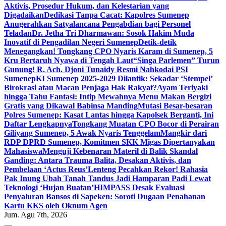
Aktivis, Prosedur Hukum, dan Kelestarian yang
Digadaikan
Dedikasi Tanpa Cacat: Kapolres Sumenep
Anugerahkan Satyalancana Pengabdian bagi Personel
Teladan
Dr. Jetha Tri Dharmawan: Sosok Hakim Muda
Inovatif di Pengadilan Negeri Sumenep
Detik-detik
Menegangkan! Tongkang CPO Nyaris Karam di Sumenep, 5
Kru Bertaruh Nyawa di Tengah Laut
“Singa Parlemen” Turun
Gunung! R. Ach. Djoni Tunaidy Resmi Nahkodai PSI
Sumenep
KI Sumenep 2025-2029 Dilantik: Sekadar ‘Stempel’
Birokrasi atau Macan Penjaga Hak Rakyat?
Ayam Teriyaki
hingga Tahu Fantasi: Intip Mewahnya Menu Makan Bergizi
Gratis yang Dikawal Babinsa Manding
Mutasi Besar-besaran
Polres Sumenep: Kasat Lantas hingga Kapolsek Berganti, Ini
Daftar Lengkapnya
Tongkang Muatan CPO Bocor di Perairan
Giliyang Sumenep, 5 Awak Nyaris Tenggelam
Mangkir dari
RDP DPRD Sumenep, Komitmen SKK Migas Dipertanyakan
Mahasiswa
Menguji Kebenaran Materil di Balik Skandal
Ganding: Antara Trauma Balita, Desakan Aktivis, dan
Pembelaan ‘Actus Reus’
Lenteng Pecahkan Rekor! Rahasia
Pak Inung Ubah Tanah Tandus Jadi Hamparan Padi Lewat
Teknologi ‘Hujan Buatan’
HIMPASS Desak Evaluasi
Penyaluran Bansos di Sapeken: Soroti Dugaan Penahanan
Kartu KKS oleh Oknum Agen
Jum. Agu 7th, 2026