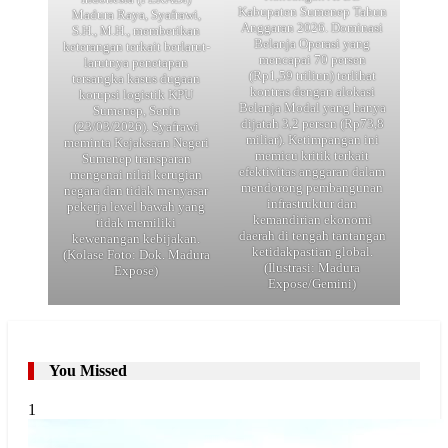
Kabupaten Sumenep Tahun
Madura Raya, Syafrawi,
Anggaran 2026. Dominasi
S.H., M.H., memberikan
Belanja Operasi yang
keterangan terkait berlarut-
mencapai 70 persen
larutnya penetapan
(Rp1,59 triliun) terlihat
tersangka kasus dugaan
kontras dengan alokasi
korupsi logistik KPU
Belanja Modal yang hanya
Sumenep, Senin
dijatah 3,2 persen (Rp73,8
(23/03/2026). Syafrawi
miliar). Ketimpangan ini
meminta Kejaksaan Negeri
memicu kritik terkait
Sumenep transparan
efektivitas anggaran dalam
mengenai nilai kerugian
mendorong pembangunan
negara dan tidak menyasar
infrastruktur dan
pekerja level bawah yang
kemandirian ekonomi
tidak memiliki
daerah di tengah tantangan
kewenangan kebijakan.
ketidakpastian global.
(Kolase Foto: Dok. Madura
(Ilustrasi: Madura
Expose)
Expose/Gemini)
You Missed
1