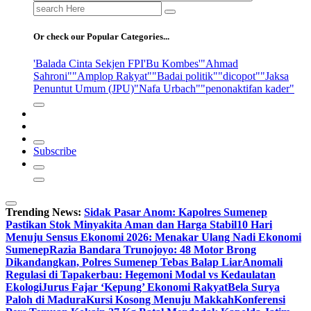
Search
for:
Or check our Popular Categories...
'Balada Cinta Sekjen FPI
'Bu Kombes'
"Ahmad
Sahroni"
"Amplop Rakyat"
"Badai politik"
"dicopot"
"Jaksa
Penuntut Umum (JPU)
"Nafa Urbach"
"penonaktifan kader"
Subscribe
Trending News:
Sidak Pasar Anom: Kapolres Sumenep
Pastikan Stok Minyakita Aman dan Harga Stabil
10 Hari
Menuju Sensus Ekonomi 2026: Menakar Ulang Nadi Ekonomi
Sumenep
Razia Bandara Trunojoyo: 48 Motor Brong
Dikandangkan, Polres Sumenep Tebas Balap Liar
Anomali
Regulasi di Tapakerbau: Hegemoni Modal vs Kedaulatan
Ekologi
Jurus Fajar ‘Kepung’ Ekonomi Rakyat
Bela Surya
Paloh di Madura
Kursi Kosong Menuju Makkah
Konferensi