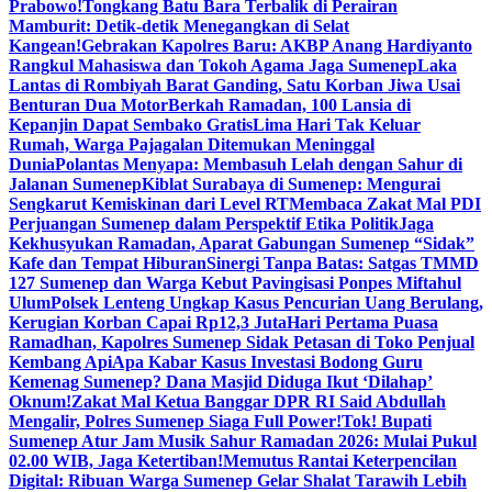
Prabowo!
Tongkang Batu Bara Terbalik di Perairan
Mamburit: Detik-detik Menegangkan di Selat
Kangean!
Gebrakan Kapolres Baru: AKBP Anang Hardiyanto
Rangkul Mahasiswa dan Tokoh Agama Jaga Sumenep
Laka
Lantas di Rombiyah Barat Ganding, Satu Korban Jiwa Usai
Benturan Dua Motor
Berkah Ramadan, 100 Lansia di
Kepanjin Dapat Sembako Gratis
Lima Hari Tak Keluar
Rumah, Warga Pajagalan Ditemukan Meninggal
Dunia
Polantas Menyapa: Membasuh Lelah dengan Sahur di
Jalanan Sumenep
Kiblat Surabaya di Sumenep: Mengurai
Sengkarut Kemiskinan dari Level RT
Membaca Zakat Mal PDI
Perjuangan Sumenep dalam Perspektif Etika Politik
Jaga
Kekhusyukan Ramadan, Aparat Gabungan Sumenep “Sidak”
Kafe dan Tempat Hiburan
Sinergi Tanpa Batas: Satgas TMMD
127 Sumenep dan Warga Kebut Pavingisasi Ponpes Miftahul
Ulum
Polsek Lenteng Ungkap Kasus Pencurian Uang Berulang,
Kerugian Korban Capai Rp12,3 Juta
Hari Pertama Puasa
Ramadhan, Kapolres Sumenep Sidak Petasan di Toko Penjual
Kembang Api
Apa Kabar Kasus Investasi Bodong Guru
Kemenag Sumenep? Dana Masjid Diduga Ikut ‘Dilahap’
Oknum!
Zakat Mal Ketua Banggar DPR RI Said Abdullah
Mengalir, Polres Sumenep Siaga Full Power!
Tok! Bupati
Sumenep Atur Jam Musik Sahur Ramadan 2026: Mulai Pukul
02.00 WIB, Jaga Ketertiban!
Memutus Rantai Keterpencilan
Digital: Ribuan Warga Sumenep Gelar Shalat Tarawih Lebih