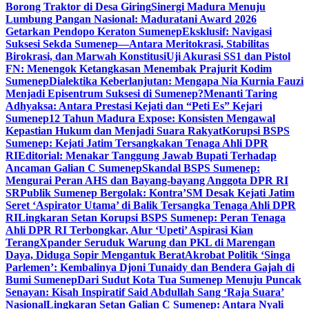
Borong Traktor di Desa Giring
Sinergi Madura Menuju
Lumbung Pangan Nasional: Maduratani Award 2026
Getarkan Pendopo Keraton Sumenep
Eksklusif: Navigasi
Suksesi Sekda Sumenep—Antara Meritokrasi, Stabilitas
Birokrasi, dan Marwah Konstitusi
Uji Akurasi SS1 dan Pistol
FN: Menengok Ketangkasan Menembak Prajurit Kodim
Sumenep
Dialektika Keberlanjutan: Mengapa Nia Kurnia Fauzi
Menjadi Episentrum Suksesi di Sumenep?
Menanti Taring
Adhyaksa: Antara Prestasi Kejati dan “Peti Es” Kejari
Sumenep
12 Tahun Madura Expose: Konsisten Mengawal
Kepastian Hukum dan Menjadi Suara Rakyat
Korupsi BSPS
Sumenep: Kejati Jatim Tersangkakan Tenaga Ahli DPR
RI
Editorial: Menakar Tanggung Jawab Bupati Terhadap
Ancaman Galian C Sumenep
Skandal BSPS Sumenep:
Mengurai Peran AHS dan Bayang-bayang Anggota DPR RI
SR
Publik Sumenep Bergolak: Kontra’SM Desak Kejati Jatim
Seret ‘Aspirator Utama’ di Balik Tersangka Tenaga Ahli DPR
RI
Lingkaran Setan Korupsi BSPS Sumenep: Peran Tenaga
Ahli DPR RI Terbongkar, Alur ‘Upeti’ Aspirasi Kian
Terang
Xpander Seruduk Warung dan PKL di Marengan
Daya, Diduga Sopir Mengantuk Berat
Akrobat Politik ‘Singa
Parlemen’: Kembalinya Djoni Tunaidy dan Bendera Gajah di
Bumi Sumenep
Dari Sudut Kota Tua Sumenep Menuju Puncak
Senayan: Kisah Inspiratif Said Abdullah Sang ‘Raja Suara’
Nasional
Lingkaran Setan Galian C Sumenep: Antara Nyali