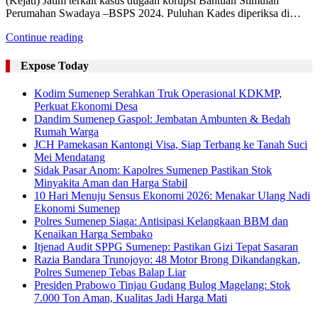
(Kejati) Jatim terkait kasus dugaan korupsi Bantuan Stimulan
Perumahan Swadaya –BSPS 2024. Puluhan Kades diperiksa di…
Continue reading
Expose Today
Kodim Sumenep Serahkan Truk Operasional KDKMP,
Perkuat Ekonomi Desa
Dandim Sumenep Gaspol: Jembatan Ambunten & Bedah
Rumah Warga
JCH Pamekasan Kantongi Visa, Siap Terbang ke Tanah Suci
Mei Mendatang
Sidak Pasar Anom: Kapolres Sumenep Pastikan Stok
Minyakita Aman dan Harga Stabil
10 Hari Menuju Sensus Ekonomi 2026: Menakar Ulang Nadi
Ekonomi Sumenep
Polres Sumenep Siaga: Antisipasi Kelangkaan BBM dan
Kenaikan Harga Sembako
Itjenad Audit SPPG Sumenep: Pastikan Gizi Tepat Sasaran
Razia Bandara Trunojoyo: 48 Motor Brong Dikandangkan,
Polres Sumenep Tebas Balap Liar
Presiden Prabowo Tinjau Gudang Bulog Magelang: Stok
7.000 Ton Aman, Kualitas Jadi Harga Mati