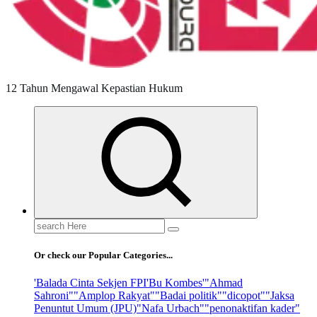
12 Tahun Mengawal Kepastian Hukum
Search
for:
Or check our Popular Categories...
'Balada Cinta Sekjen FPI
'Bu Kombes'
"Ahmad
Sahroni"
"Amplop Rakyat"
"Badai politik"
"dicopot"
"Jaksa
Penuntut Umum (JPU)
"Nafa Urbach"
"penonaktifan kader"