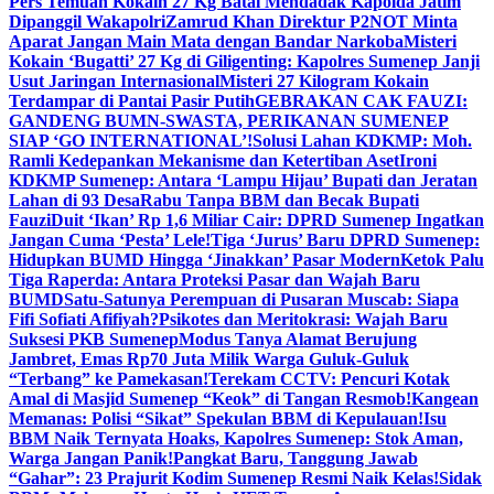
Pers Temuan Kokain 27 Kg Batal Mendadak Kapolda Jatim
Dipanggil Wakapolri
Zamrud Khan Direktur P2NOT Minta
Aparat Jangan Main Mata dengan Bandar Narkoba
Misteri
Kokain ‘Bugatti’ 27 Kg di Giligenting: Kapolres Sumenep Janji
Usut Jaringan Internasional
Misteri 27 Kilogram Kokain
Terdampar di Pantai Pasir Putih
GEBRAKAN CAK FAUZI:
GANDENG BUMN-SWASTA, PERIKANAN SUMENEP
SIAP ‘GO INTERNATIONAL’!
Solusi Lahan KDKMP: Moh.
Ramli Kedepankan Mekanisme dan Ketertiban Aset
Ironi
KDKMP Sumenep: Antara ‘Lampu Hijau’ Bupati dan Jeratan
Lahan di 93 Desa
Rabu Tanpa BBM dan Becak Bupati
Fauzi
Duit ‘Ikan’ Rp 1,6 Miliar Cair: DPRD Sumenep Ingatkan
Jangan Cuma ‘Pesta’ Lele!
Tiga ‘Jurus’ Baru DPRD Sumenep:
Hidupkan BUMD Hingga ‘Jinakkan’ Pasar Modern
Ketok Palu
Tiga Raperda: Antara Proteksi Pasar dan Wajah Baru
BUMD
Satu-Satunya Perempuan di Pusaran Muscab: Siapa
Fifi Sofiati Afifiyah?
Psikotes dan Meritokrasi: Wajah Baru
Suksesi PKB Sumenep
Modus Tanya Alamat Berujung
Jambret, Emas Rp70 Juta Milik Warga Guluk-Guluk
“Terbang” ke Pamekasan!
Terekam CCTV: Pencuri Kotak
Amal di Masjid Sumenep “Keok” di Tangan Resmob!
Kangean
Memanas: Polisi “Sikat” Spekulan BBM di Kepulauan!
Isu
BBM Naik Ternyata Hoaks, Kapolres Sumenep: Stok Aman,
Warga Jangan Panik!
Pangkat Baru, Tanggung Jawab
“Gahar”: 23 Prajurit Kodim Sumenep Resmi Naik Kelas!
Sidak