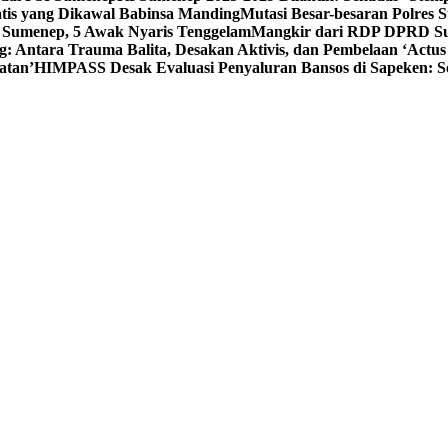
tis yang Dikawal Babinsa Manding
Mutasi Besar-besaran Polres S
 Sumenep, 5 Awak Nyaris Tenggelam
Mangkir dari RDP DPRD Su
g: Antara Trauma Balita, Desakan Aktivis, dan Pembelaan ‘Actus
atan’
HIMPASS Desak Evaluasi Penyaluran Bansos di Sapeken: 