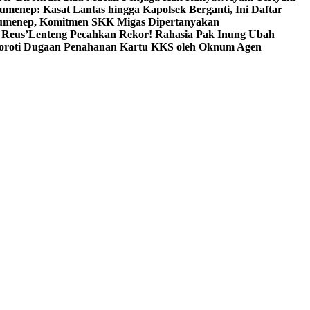
umenep: Kasat Lantas hingga Kapolsek Berganti, Ini Daftar
menep, Komitmen SKK Migas Dipertanyakan
 Reus’
Lenteng Pecahkan Rekor! Rahasia Pak Inung Ubah
Soroti Dugaan Penahanan Kartu KKS oleh Oknum Agen