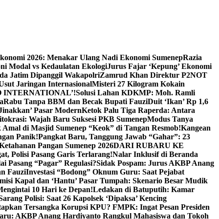
Ekonomi 2026: Menakar Ulang Nadi Ekonomi Sumenep
Razia
ni Modal vs Kedaulatan Ekologi
Jurus Fajar ‘Kepung’ Ekonomi
da Jatim Dipanggil Wakapolri
Zamrud Khan Direktur P2NOT
 Usut Jaringan Internasional
Misteri 27 Kilogram Kokain
 INTERNATIONAL’!
Solusi Lahan KDKMP: Moh. Ramli
a
Rabu Tanpa BBM dan Becak Bupati Fauzi
Duit ‘Ikan’ Rp 1,6
Jinakkan’ Pasar Modern
Ketok Palu Tiga Raperda: Antara
ritokrasi: Wajah Baru Suksesi PKB Sumenep
Modus Tanya
 Amal di Masjid Sumenep “Keok” di Tangan Resmob!
Kangean
ngan Panik!
Pangkat Baru, Tanggung Jawab “Gahar”: 23
Ketahanan Pangan Sumenep 2026
DARI RUBARU KE
, Polisi Pasang Garis Terlarang!
Nalar Inklusif di Beranda
ai Pasang “Pagar” Regulasi?
Sidak Pospam: Jurus AKBP Anang
n Fauzi
Investasi “Bodong” Oknum Guru: Saat Pejabat
misi Kapal dan ‘Hantu’ Pasar Tumpah: Skenario Besar Mudik
engintai 10 Hari ke Depan!
Ledakan di Batuputih: Kamar
arang Polisi: Saat 26 Kapolsek ‘Dipaksa’ Kencing
tapkan Tersangka Korupsi KPU? FMPK: Ingat Pesan Presiden
Baru: AKBP Anang Hardiyanto Rangkul Mahasiswa dan Tokoh