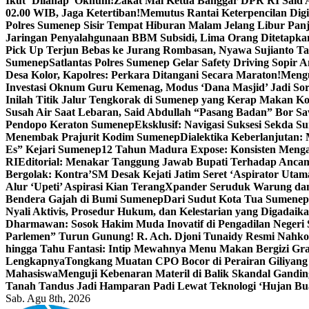
Ikut ‘Dilahap’ Oknum!
Zakat Mal Ketua Banggar DPR RI Said A
02.00 WIB, Jaga Ketertiban!
Memutus Rantai Keterpencilan Dig
Polres Sumenep Sisir Tempat Hiburan Malam Jelang Libur Pan
Jaringan Penyalahgunaan BBM Subsidi, Lima Orang Ditetapka
Pick Up Terjun Bebas ke Jurang Rombasan, Nyawa Sujianto Ta
Sumenep
Satlantas Polres Sumenep Gelar Safety Driving Sopir
Desa Kolor, Kapolres: Perkara Ditangani Secara Maraton!
Mengu
Investasi Oknum Guru Kemenag, Modus ‘Dana Masjid’ Jadi So
Inilah Titik Jalur Tengkorak di Sumenep yang Kerap Makan K
Susah Air Saat Lebaran, Said Abdullah “Pasang Badan” Bor Sa
Pendopo Keraton Sumenep
Eksklusif: Navigasi Suksesi Sekda S
Menembak Prajurit Kodim Sumenep
Dialektika Keberlanjutan:
Es” Kejari Sumenep
12 Tahun Madura Expose: Konsisten Meng
RI
Editorial: Menakar Tanggung Jawab Bupati Terhadap Anca
Bergolak: Kontra’SM Desak Kejati Jatim Seret ‘Aspirator Utam
Alur ‘Upeti’ Aspirasi Kian Terang
Xpander Seruduk Warung dan
Bendera Gajah di Bumi Sumenep
Dari Sudut Kota Tua Sumenep 
Nyali Aktivis, Prosedur Hukum, dan Kelestarian yang Digadaik
Dharmawan: Sosok Hakim Muda Inovatif di Pengadilan Negeri
Parlemen” Turun Gunung! R. Ach. Djoni Tunaidy Resmi Nahk
hingga Tahu Fantasi: Intip Mewahnya Menu Makan Bergizi Gra
Lengkapnya
Tongkang Muatan CPO Bocor di Perairan Giliyang
Mahasiswa
Menguji Kebenaran Materil di Balik Skandal Gandin
Tanah Tandus Jadi Hamparan Padi Lewat Teknologi ‘Hujan Bu
Sab. Agu 8th, 2026