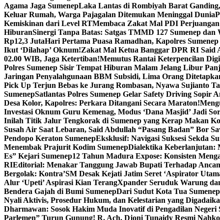
Agama Jaga Sumenep
Laka Lantas di Rombiyah Barat Ganding
Keluar Rumah, Warga Pajagalan Ditemukan Meninggal Dunia
P
Kemiskinan dari Level RT
Membaca Zakat Mal PDI Perjuangan S
Hiburan
Sinergi Tanpa Batas: Satgas TMMD 127 Sumenep dan W
Rp12,3 Juta
Hari Pertama Puasa Ramadhan, Kapolres Sumenep 
Ikut ‘Dilahap’ Oknum!
Zakat Mal Ketua Banggar DPR RI Said A
02.00 WIB, Jaga Ketertiban!
Memutus Rantai Keterpencilan Dig
Polres Sumenep Sisir Tempat Hiburan Malam Jelang Libur Pan
Jaringan Penyalahgunaan BBM Subsidi, Lima Orang Ditetapka
Pick Up Terjun Bebas ke Jurang Rombasan, Nyawa Sujianto Ta
Sumenep
Satlantas Polres Sumenep Gelar Safety Driving Sopir
Desa Kolor, Kapolres: Perkara Ditangani Secara Maraton!
Mengu
Investasi Oknum Guru Kemenag, Modus ‘Dana Masjid’ Jadi So
Inilah Titik Jalur Tengkorak di Sumenep yang Kerap Makan K
Susah Air Saat Lebaran, Said Abdullah “Pasang Badan” Bor Sa
Pendopo Keraton Sumenep
Eksklusif: Navigasi Suksesi Sekda S
Menembak Prajurit Kodim Sumenep
Dialektika Keberlanjutan:
Es” Kejari Sumenep
12 Tahun Madura Expose: Konsisten Meng
RI
Editorial: Menakar Tanggung Jawab Bupati Terhadap Anca
Bergolak: Kontra’SM Desak Kejati Jatim Seret ‘Aspirator Utam
Alur ‘Upeti’ Aspirasi Kian Terang
Xpander Seruduk Warung dan
Bendera Gajah di Bumi Sumenep
Dari Sudut Kota Tua Sumenep 
Nyali Aktivis, Prosedur Hukum, dan Kelestarian yang Digadaik
Dharmawan: Sosok Hakim Muda Inovatif di Pengadilan Negeri
Parlemen” Turun Gunung! R. Ach. Djoni Tunaidy Resmi Nahk