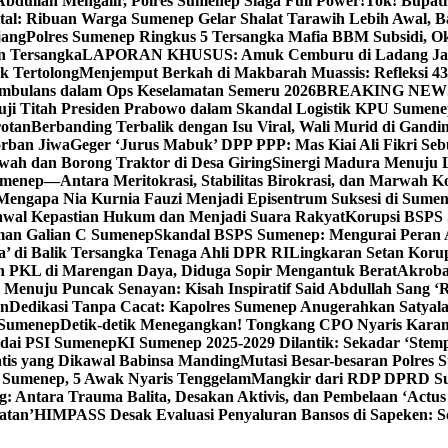
bdullah Mengalir, Polres Sumenep Siaga Full Power!
Tok! Bupat
ital: Ribuan Warga Sumenep Gelar Shalat Tarawih Lebih Awal, 
jang
Polres Sumenep Ringkus 5 Tersangka Mafia BBM Subsidi, O
n Tersangka
LAPORAN KHUSUS: Amuk Cemburu di Ladang Ja
k Tertolong
Menjemput Berkah di Makbarah Muassis: Refleksi 4
 Ambulans dalam Ops Keselamatan Semeru 2026
BREAKING NEWS: G
ji Titah Presiden Prabowo dalam Skandal Logistik KPU Sumen
rotan
Berbanding Terbalik dengan Isu Viral, Wali Murid di Gandi
orban Jiwa
Geger ‘Jurus Mabuk’ DPP PPP: Mas Kiai Ali Fikri Seb
wah dan Borong Traktor di Desa Giring
Sinergi Madura Menuju 
umenep—Antara Meritokrasi, Stabilitas Birokrasi, dan Marwah Ko
 Mengapa Nia Kurnia Fauzi Menjadi Episentrum Suksesi di Sume
awal Kepastian Hukum dan Menjadi Suara Rakyat
Korupsi BSPS 
man Galian C Sumenep
Skandal BSPS Sumenep: Mengurai Peran
a’ di Balik Tersangka Tenaga Ahli DPR RI
Lingkaran Setan Koru
 PKL di Marengan Daya, Diduga Sopir Mengantuk Berat
Akrobat
Menuju Puncak Senayan: Kisah Inspiratif Said Abdullah Sang ‘R
an
Dedikasi Tanpa Cacat: Kapolres Sumenep Anugerahkan Satyala
 Sumenep
Detik-detik Menegangkan! Tongkang CPO Nyaris Karam
odai PSI Sumenep
KI Sumenep 2025-2029 Dilantik: Sekadar ‘Stem
tis yang Dikawal Babinsa Manding
Mutasi Besar-besaran Polres S
 Sumenep, 5 Awak Nyaris Tenggelam
Mangkir dari RDP DPRD Su
g: Antara Trauma Balita, Desakan Aktivis, dan Pembelaan ‘Actus
atan’
HIMPASS Desak Evaluasi Penyaluran Bansos di Sapeken: 