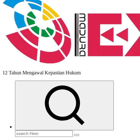
12 Tahun Mengawal Kepastian Hukum
Search
for: