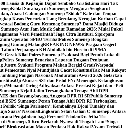
00 Lansia di Kepanjin Dapat Sembako Gratis
Lima Hari Tak
menep
Kiblat Surabaya di Sumenep: Mengurai Sengkarut
dan, Aparat Gabungan Sumenep “Sidak” Kafe dan Tempat
ngkap Kasus Pencurian Uang Berulang, Kerugian Korban Capai
nvestasi Bodong Guru Kemenag Sumenep? Dana Masjid Diduga
i Sumenep Atur Jam Musik Sahur Ramadan 2026: Mulai Pukul
Bagaimana Versi Pemerintah?
Jaga Citra Institusi, Sipropam
knum Operator SPBU Terlibat
Polres Sumenep Bongkar
gung Gunung Malang
BREAKING NEWS: Pragaan Geger!
3 Tahun Perjuangan KH Abdullah bin Husein di PPMA
erak Kilat Polres Sumenep Evakuasi Bayi Penuh Luka di
ep
Polres Sumenep Benarkan Laporan Dugaan Penipuan
ng Justru Syukuri Program Makan Bergizi Gratis
Waspada!
ut Pemecatan Nyai Mundjidah Cacat Konstitusi
Tak Mau Rakyat
Lumbung Pangan Nasional: Maduratani Award 2026 Getarkan
nstitusi
Uji Akurasi SS1 dan Pistol FN: Menengok Ketangkasan
nep?
Menanti Taring Adhyaksa: Antara Prestasi Kejati dan “Peti
Sumenep: Kejati Jatim Tersangkakan Tenaga Ahli DPR
 AHS dan Bayang-bayang Anggota DPR RI SR
Publik Sumenep
psi BSPS Sumenep: Peran Tenaga Ahli DPR RI Terbongkar,
 Politik ‘Singa Parlemen’: Kembalinya Djoni Tunaidy dan
aja Suara’ Nasional
Lingkaran Setan Galian C Sumenep: Antara
ncana Pengabdian bagi Personel Teladan
Dr. Jetha Tri
 di Sumenep, 5 Kru Bertaruh Nyawa di Tengah Laut
“Singa
pel’ Birokrasi atau Macan Penjaga Hak Rakyat?
Ayam Teriyaki