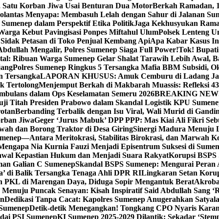
, Satu Korban Jiwa Usai Benturan Dua Motor
Berkah Ramadan, 1
olantas Menyapa: Membasuh Lelah dengan Sahur di Jalanan Su
umenep dalam Perspektif Etika Politik
Jaga Kekhusyukan Rama
arga Kebut Pavingisasi Ponpes Miftahul Ulum
Polsek Lenteng U
Sidak Petasan di Toko Penjual Kembang Api
Apa Kabar Kasus I
bdullah Mengalir, Polres Sumenep Siaga Full Power!
Tok! Bupat
ital: Ribuan Warga Sumenep Gelar Shalat Tarawih Lebih Awal, 
jang
Polres Sumenep Ringkus 5 Tersangka Mafia BBM Subsidi, O
n Tersangka
LAPORAN KHUSUS: Amuk Cemburu di Ladang Ja
k Tertolong
Menjemput Berkah di Makbarah Muassis: Refleksi 4
 Ambulans dalam Ops Keselamatan Semeru 2026
BREAKING NEWS: G
ji Titah Presiden Prabowo dalam Skandal Logistik KPU Sumen
rotan
Berbanding Terbalik dengan Isu Viral, Wali Murid di Gandi
orban Jiwa
Geger ‘Jurus Mabuk’ DPP PPP: Mas Kiai Ali Fikri Seb
wah dan Borong Traktor di Desa Giring
Sinergi Madura Menuju 
umenep—Antara Meritokrasi, Stabilitas Birokrasi, dan Marwah Ko
 Mengapa Nia Kurnia Fauzi Menjadi Episentrum Suksesi di Sume
awal Kepastian Hukum dan Menjadi Suara Rakyat
Korupsi BSPS 
man Galian C Sumenep
Skandal BSPS Sumenep: Mengurai Peran
a’ di Balik Tersangka Tenaga Ahli DPR RI
Lingkaran Setan Koru
 PKL di Marengan Daya, Diduga Sopir Mengantuk Berat
Akrobat
Menuju Puncak Senayan: Kisah Inspiratif Said Abdullah Sang ‘R
an
Dedikasi Tanpa Cacat: Kapolres Sumenep Anugerahkan Satyala
 Sumenep
Detik-detik Menegangkan! Tongkang CPO Nyaris Karam
odai PSI Sumenep
KI Sumenep 2025-2029 Dilantik: Sekadar ‘Stem