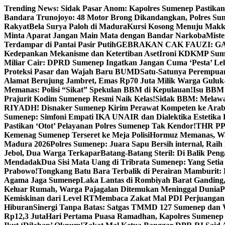
Skip
Trending News:
Sidak Pasar Anom: Kapolres Sumenep Pastikan
to
Bandara Trunojoyo: 48 Motor Brong Dikandangkan, Polres Su
content
Rakyat
Bela Surya Paloh di Madura
Kursi Kosong Menuju Mak
Minta Aparat Jangan Main Mata dengan Bandar Narkoba
Miste
Terdampar di Pantai Pasir Putih
GEBRAKAN CAK FAUZI: G
Kedepankan Mekanisme dan Ketertiban Aset
Ironi KDKMP Sumen
Miliar Cair: DPRD Sumenep Ingatkan Jangan Cuma ‘Pesta’ Lel
Proteksi Pasar dan Wajah Baru BUMD
Satu-Satunya Perempuan 
Alamat Berujung Jambret, Emas Rp70 Juta Milik Warga Guluk
Memanas: Polisi “Sikat” Spekulan BBM di Kepulauan!
Isu BBM 
Prajurit Kodim Sumenep Resmi Naik Kelas!
Sidak BBM: Melaw
RIYADH! Disnaker Sumenep Kirim Perawat Kompeten ke Arab
Sumenep: Simfoni Empati IKA UNAIR dan Dialektika Estetika
Pastikan ‘Otot’ Pelayanan Polres Sumenep Tak Kendor!
THR PPP
Kemenag Sumenep Terseret ke Meja Polisi
Hormuz Memanas, Wak
Madura 2026
Polres Sumenep: Juara Sapu Bersih internal, Raih 
Jebol, Dua Warga Terkapar
Batang-Batang Steril: Di Balik Pe
Mendadak
Dua Sisi Mata Uang di Tribrata Sumenep: Yang Setia
Prabowo!
Tongkang Batu Bara Terbalik di Perairan Mamburit: 
Agama Jaga Sumenep
Laka Lantas di Rombiyah Barat Ganding
Keluar Rumah, Warga Pajagalan Ditemukan Meninggal Dunia
P
Kemiskinan dari Level RT
Membaca Zakat Mal PDI Perjuangan S
Hiburan
Sinergi Tanpa Batas: Satgas TMMD 127 Sumenep dan W
Rp12,3 Juta
Hari Pertama Puasa Ramadhan, Kapolres Sumenep 