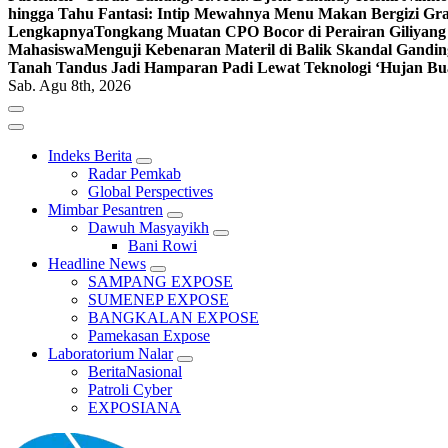
hingga Tahu Fantasi: Intip Mewahnya Menu Makan Bergizi Gra
Lengkapnya
Tongkang Muatan CPO Bocor di Perairan Giliyang
Mahasiswa
Menguji Kebenaran Materil di Balik Skandal Gandin
Tanah Tandus Jadi Hamparan Padi Lewat Teknologi ‘Hujan Bu
Sab. Agu 8th, 2026
Indeks Berita
Radar Pemkab
Global Perspectives
Mimbar Pesantren
Dawuh Masyayikh
Bani Rowi
Headline News
SAMPANG EXPOSE
SUMENEP EXPOSE
BANGKALAN EXPOSE
Pamekasan Expose
Laboratorium Nalar
BeritaNasional
Patroli Cyber
EXPOSIANA