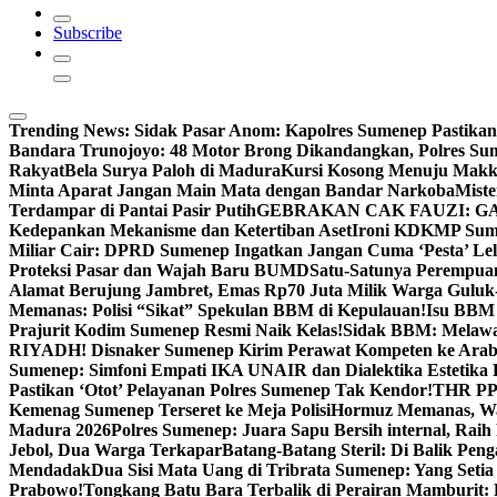
Subscribe
Trending News:
Sidak Pasar Anom: Kapolres Sumenep Pastikan
Bandara Trunojoyo: 48 Motor Brong Dikandangkan, Polres Su
Rakyat
Bela Surya Paloh di Madura
Kursi Kosong Menuju Mak
Minta Aparat Jangan Main Mata dengan Bandar Narkoba
Miste
Terdampar di Pantai Pasir Putih
GEBRAKAN CAK FAUZI: G
Kedepankan Mekanisme dan Ketertiban Aset
Ironi KDKMP Sumen
Miliar Cair: DPRD Sumenep Ingatkan Jangan Cuma ‘Pesta’ Lel
Proteksi Pasar dan Wajah Baru BUMD
Satu-Satunya Perempuan 
Alamat Berujung Jambret, Emas Rp70 Juta Milik Warga Guluk
Memanas: Polisi “Sikat” Spekulan BBM di Kepulauan!
Isu BBM 
Prajurit Kodim Sumenep Resmi Naik Kelas!
Sidak BBM: Melaw
RIYADH! Disnaker Sumenep Kirim Perawat Kompeten ke Arab
Sumenep: Simfoni Empati IKA UNAIR dan Dialektika Estetika
Pastikan ‘Otot’ Pelayanan Polres Sumenep Tak Kendor!
THR PPP
Kemenag Sumenep Terseret ke Meja Polisi
Hormuz Memanas, Wak
Madura 2026
Polres Sumenep: Juara Sapu Bersih internal, Raih 
Jebol, Dua Warga Terkapar
Batang-Batang Steril: Di Balik Pe
Mendadak
Dua Sisi Mata Uang di Tribrata Sumenep: Yang Setia
Prabowo!
Tongkang Batu Bara Terbalik di Perairan Mamburit: 