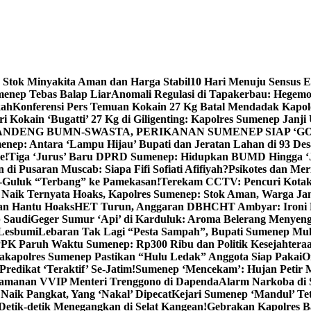
 Stok Minyakita Aman dan Harga Stabil
10 Hari Menuju Sensus 
menep Tebas Balap Liar
Anomali Regulasi di Tapakerbau: Hegemo
kah
Konferensi Pers Temuan Kokain 27 Kg Batal Mendadak Kapol
ri Kokain ‘Bugatti’ 27 Kg di Giligenting: Kapolres Sumenep Janji
ANDENG BUMN-SWASTA, PERIKANAN SUMENEP SIAP ‘GO
ep: Antara ‘Lampu Hijau’ Bupati dan Jeratan Lahan di 93 Des
e!
Tiga ‘Jurus’ Baru DPRD Sumenep: Hidupkan BUMD Hingga ‘
di Pusaran Muscab: Siapa Fifi Sofiati Afifiyah?
Psikotes dan Me
-Guluk “Terbang” ke Pamekasan!
Terekam CCTV: Pencuri Kotak
Naik Ternyata Hoaks, Kapolres Sumenep: Stok Aman, Warga Ja
an Hantu Hoaks
HET Turun, Anggaran DBHCHT Ambyar: Ironi 
 Saudi
Geger Sumur ‘Api’ di Karduluk: Aroma Belerang Menyengat
 Lesbumi
Lebaran Tak Lagi “Pesta Sampah”, Bupati Sumenep Mul
K Paruh Waktu Sumenep: Rp300 Ribu dan Politik Kesejahteraa
apolres Sumenep Pastikan “Hulu Ledak” Anggota Siap Pakai
O
Predikat ‘Teraktif’ Se-Jatim!
Sumenep ‘Mencekam’: Hujan Petir M
ngamanan VVIP Menteri Trenggono di Dapenda
Alarm Narkoba di S
 Naik Pangkat, Yang ‘Nakal’ Dipecat
Kejari Sumenep ‘Mandul’ Te
Detik-detik Menegangkan di Selat Kangean!
Gebrakan Kapolres 