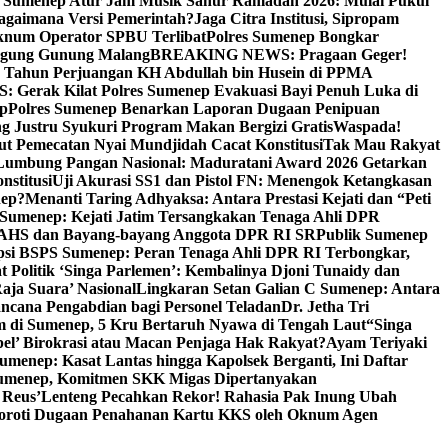
i Sumenep Atur Jam Musik Sahur Ramadan 2026: Mulai Pukul
Bagaimana Versi Pemerintah?
Jaga Citra Institusi, Sipropam
knum Operator SPBU Terlibat
Polres Sumenep Bongkar
gung Gunung Malang
BREAKING NEWS: Pragaan Geger!
3 Tahun Perjuangan KH Abdullah bin Husein di PPMA
erak Kilat Polres Sumenep Evakuasi Bayi Penuh Luka di
ep
Polres Sumenep Benarkan Laporan Dugaan Penipuan
ng Justru Syukuri Program Makan Bergizi Gratis
Waspada!
ut Pemecatan Nyai Mundjidah Cacat Konstitusi
Tak Mau Rakyat
Lumbung Pangan Nasional: Maduratani Award 2026 Getarkan
nstitusi
Uji Akurasi SS1 dan Pistol FN: Menengok Ketangkasan
nep?
Menanti Taring Adhyaksa: Antara Prestasi Kejati dan “Peti
Sumenep: Kejati Jatim Tersangkakan Tenaga Ahli DPR
 AHS dan Bayang-bayang Anggota DPR RI SR
Publik Sumenep
psi BSPS Sumenep: Peran Tenaga Ahli DPR RI Terbongkar,
 Politik ‘Singa Parlemen’: Kembalinya Djoni Tunaidy dan
aja Suara’ Nasional
Lingkaran Setan Galian C Sumenep: Antara
ncana Pengabdian bagi Personel Teladan
Dr. Jetha Tri
 di Sumenep, 5 Kru Bertaruh Nyawa di Tengah Laut
“Singa
pel’ Birokrasi atau Macan Penjaga Hak Rakyat?
Ayam Teriyaki
umenep: Kasat Lantas hingga Kapolsek Berganti, Ini Daftar
menep, Komitmen SKK Migas Dipertanyakan
 Reus’
Lenteng Pecahkan Rekor! Rahasia Pak Inung Ubah
Soroti Dugaan Penahanan Kartu KKS oleh Oknum Agen