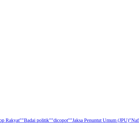
op Rakyat"
"Badai politik"
"dicopot"
"Jaksa Penuntut Umum (JPU)
"Naf