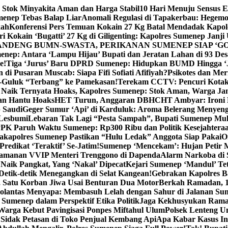
 Stok Minyakita Aman dan Harga Stabil
10 Hari Menuju Sensus 
menep Tebas Balap Liar
Anomali Regulasi di Tapakerbau: Hegemo
kah
Konferensi Pers Temuan Kokain 27 Kg Batal Mendadak Kapol
ri Kokain ‘Bugatti’ 27 Kg di Giligenting: Kapolres Sumenep Janji
ANDENG BUMN-SWASTA, PERIKANAN SUMENEP SIAP ‘GO
ep: Antara ‘Lampu Hijau’ Bupati dan Jeratan Lahan di 93 Des
e!
Tiga ‘Jurus’ Baru DPRD Sumenep: Hidupkan BUMD Hingga ‘
di Pusaran Muscab: Siapa Fifi Sofiati Afifiyah?
Psikotes dan Me
-Guluk “Terbang” ke Pamekasan!
Terekam CCTV: Pencuri Kotak
Naik Ternyata Hoaks, Kapolres Sumenep: Stok Aman, Warga Ja
an Hantu Hoaks
HET Turun, Anggaran DBHCHT Ambyar: Ironi 
 Saudi
Geger Sumur ‘Api’ di Karduluk: Aroma Belerang Menyengat
 Lesbumi
Lebaran Tak Lagi “Pesta Sampah”, Bupati Sumenep Mul
K Paruh Waktu Sumenep: Rp300 Ribu dan Politik Kesejahteraa
apolres Sumenep Pastikan “Hulu Ledak” Anggota Siap Pakai
O
Predikat ‘Teraktif’ Se-Jatim!
Sumenep ‘Mencekam’: Hujan Petir M
ngamanan VVIP Menteri Trenggono di Dapenda
Alarm Narkoba di S
 Naik Pangkat, Yang ‘Nakal’ Dipecat
Kejari Sumenep ‘Mandul’ Te
Detik-detik Menegangkan di Selat Kangean!
Gebrakan Kapolres 
, Satu Korban Jiwa Usai Benturan Dua Motor
Berkah Ramadan, 1
olantas Menyapa: Membasuh Lelah dengan Sahur di Jalanan Su
umenep dalam Perspektif Etika Politik
Jaga Kekhusyukan Rama
arga Kebut Pavingisasi Ponpes Miftahul Ulum
Polsek Lenteng U
Sidak Petasan di Toko Penjual Kembang Api
Apa Kabar Kasus I