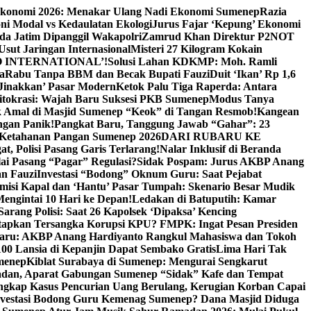
Ekonomi 2026: Menakar Ulang Nadi Ekonomi Sumenep
Razia
ni Modal vs Kedaulatan Ekologi
Jurus Fajar ‘Kepung’ Ekonomi
da Jatim Dipanggil Wakapolri
Zamrud Khan Direktur P2NOT
 Usut Jaringan Internasional
Misteri 27 Kilogram Kokain
 INTERNATIONAL’!
Solusi Lahan KDKMP: Moh. Ramli
a
Rabu Tanpa BBM dan Becak Bupati Fauzi
Duit ‘Ikan’ Rp 1,6
Jinakkan’ Pasar Modern
Ketok Palu Tiga Raperda: Antara
ritokrasi: Wajah Baru Suksesi PKB Sumenep
Modus Tanya
 Amal di Masjid Sumenep “Keok” di Tangan Resmob!
Kangean
ngan Panik!
Pangkat Baru, Tanggung Jawab “Gahar”: 23
Ketahanan Pangan Sumenep 2026
DARI RUBARU KE
, Polisi Pasang Garis Terlarang!
Nalar Inklusif di Beranda
ai Pasang “Pagar” Regulasi?
Sidak Pospam: Jurus AKBP Anang
n Fauzi
Investasi “Bodong” Oknum Guru: Saat Pejabat
misi Kapal dan ‘Hantu’ Pasar Tumpah: Skenario Besar Mudik
engintai 10 Hari ke Depan!
Ledakan di Batuputih: Kamar
arang Polisi: Saat 26 Kapolsek ‘Dipaksa’ Kencing
tapkan Tersangka Korupsi KPU? FMPK: Ingat Pesan Presiden
Baru: AKBP Anang Hardiyanto Rangkul Mahasiswa dan Tokoh
00 Lansia di Kepanjin Dapat Sembako Gratis
Lima Hari Tak
menep
Kiblat Surabaya di Sumenep: Mengurai Sengkarut
dan, Aparat Gabungan Sumenep “Sidak” Kafe dan Tempat
ngkap Kasus Pencurian Uang Berulang, Kerugian Korban Capai
nvestasi Bodong Guru Kemenag Sumenep? Dana Masjid Diduga