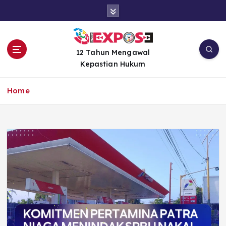
S
k
i
p
t
12 Tahun Mengawal
o
Kepastian Hukum
c
o
Home
n
t
e
n
t