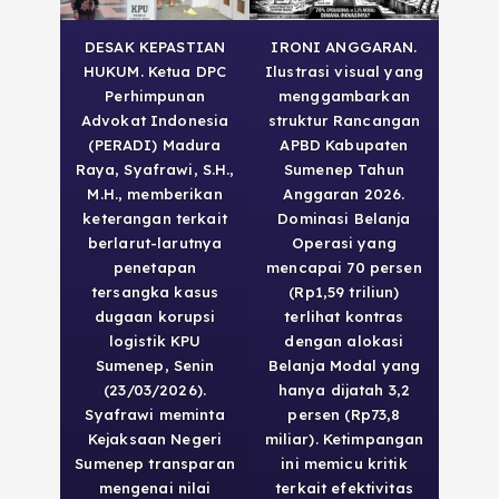
DESAK KEPASTIAN
IRONI ANGGARAN.
HUKUM. Ketua DPC
Ilustrasi visual yang
Perhimpunan
menggambarkan
Advokat Indonesia
struktur Rancangan
(PERADI) Madura
APBD Kabupaten
Raya, Syafrawi, S.H.,
Sumenep Tahun
M.H., memberikan
Anggaran 2026.
keterangan terkait
Dominasi Belanja
berlarut-larutnya
Operasi yang
penetapan
mencapai 70 persen
tersangka kasus
(Rp1,59 triliun)
dugaan korupsi
terlihat kontras
logistik KPU
dengan alokasi
Sumenep, Senin
Belanja Modal yang
(23/03/2026).
hanya dijatah 3,2
Syafrawi meminta
persen (Rp73,8
Kejaksaan Negeri
miliar). Ketimpangan
Sumenep transparan
ini memicu kritik
mengenai nilai
terkait efektivitas