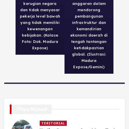
kerugian negara
anggaran dalam
dan tidak menyasar
mendorong
pekerja level bawah
pembangunan
yang tidak memiliki
infrastruktur dan
kewenangan
kemandirian
kebijakan. (Kolase
ekonomi daerah di
Foto: Dok. Madura
tengah tantangan
Expose)
ketidakpastian
global. (Ilustrasi:
Madura
Expose/Gemini)
You Missed
TERITORIAL