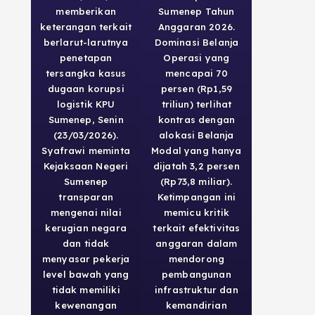
memberikan
Sumenep Tahun
keterangan terkait
Anggaran 2026.
berlarut-larutnya
Dominasi Belanja
penetapan
Operasi yang
tersangka kasus
mencapai 70
dugaan korupsi
persen (Rp1,59
logistik KPU
triliun) terlihat
Sumenep, Senin
kontras dengan
(23/03/2026).
alokasi Belanja
Syafrawi meminta
Modal yang hanya
Kejaksaan Negeri
dijatah 3,2 persen
Sumenep
(Rp73,8 miliar).
transparan
Ketimpangan ini
mengenai nilai
memicu kritik
kerugian negara
terkait efektivitas
dan tidak
anggaran dalam
menyasar pekerja
mendorong
level bawah yang
pembangunan
tidak memiliki
infrastruktur dan
kewenangan
kemandirian