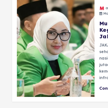
a
Mar
Mu
Ke
Ja
JAK
seh
nasi
juta
kem
infr
Con