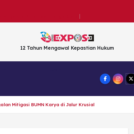
k Minyakita Aman dan Harga Stabil
12 Tahun Mengawal Kepastian Hukum
en
Headline News
alan Mitigasi BUMN Karya di Jalur Krusial