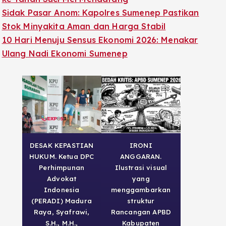
Sidak Pasar Anom: Kapolres Sumenep Pastikan
Stok Minyakita Aman dan Harga Stabil
10 Hari Menuju Sensus Ekonomi 2026: Menakar
Ulang Nadi Ekonomi Sumenep
DESAK KEPASTIAN
IRONI
HUKUM. Ketua DPC
ANGGARAN.
Perhimpunan
Ilustrasi visual
Advokat
yang
Indonesia
menggambarkan
(PERADI) Madura
struktur
Raya, Syafrawi,
Rancangan APBD
S.H., M.H.,
Kabupaten