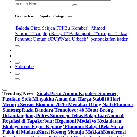
Search
for:
Or check our Popular Categories...
'Balada Cinta Sekjen FPI
'Bu Kombes'
"Ahmad
Sahroni"
"Amplop Rakyat"
"Badai politik"
"dicopot"
"Jaksa
Penuntut Umum (JPU)
"Nafa Urbach"
"penonaktifan kader"
Subscribe
Trending News:
Sidak Pasar Anom: Kapolres Sumenep
Pastikan Stok Minyakita Aman dan Harga Stabil
10 Hari
Menuju Sensus Ekonomi 2026: Menakar Ulang Nadi Ekonomi
Sumenep
Razia Bandara Trunojoyo: 48 Motor Brong
Dikandangkan, Polres Sumenep Tebas Balap Liar
Anomali
Regulasi di Tapakerbau: Hegemoni Modal vs Kedaulatan
Ekologi
Jurus Fajar ‘Kepung’ Ekonomi Rakyat
Bela Surya
Paloh di Madura
Kursi Kosong Menuju Makkah
Konferensi