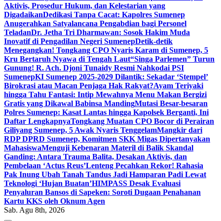
Aktivis, Prosedur Hukum, dan Kelestarian yang
Digadaikan
Dedikasi Tanpa Cacat: Kapolres Sumenep
Anugerahkan Satyalancana Pengabdian bagi Personel
Teladan
Dr. Jetha Tri Dharmawan: Sosok Hakim Muda
Inovatif di Pengadilan Negeri Sumenep
Detik-detik
Menegangkan! Tongkang CPO Nyaris Karam di Sumenep, 5
Kru Bertaruh Nyawa di Tengah Laut
“Singa Parlemen” Turun
Gunung! R. Ach. Djoni Tunaidy Resmi Nahkodai PSI
Sumenep
KI Sumenep 2025-2029 Dilantik: Sekadar ‘Stempel’
Birokrasi atau Macan Penjaga Hak Rakyat?
Ayam Teriyaki
hingga Tahu Fantasi: Intip Mewahnya Menu Makan Bergizi
Gratis yang Dikawal Babinsa Manding
Mutasi Besar-besaran
Polres Sumenep: Kasat Lantas hingga Kapolsek Berganti, Ini
Daftar Lengkapnya
Tongkang Muatan CPO Bocor di Perairan
Giliyang Sumenep, 5 Awak Nyaris Tenggelam
Mangkir dari
RDP DPRD Sumenep, Komitmen SKK Migas Dipertanyakan
Mahasiswa
Menguji Kebenaran Materil di Balik Skandal
Ganding: Antara Trauma Balita, Desakan Aktivis, dan
Pembelaan ‘Actus Reus’
Lenteng Pecahkan Rekor! Rahasia
Pak Inung Ubah Tanah Tandus Jadi Hamparan Padi Lewat
Teknologi ‘Hujan Buatan’
HIMPASS Desak Evaluasi
Penyaluran Bansos di Sapeken: Soroti Dugaan Penahanan
Kartu KKS oleh Oknum Agen
Sab. Agu 8th, 2026