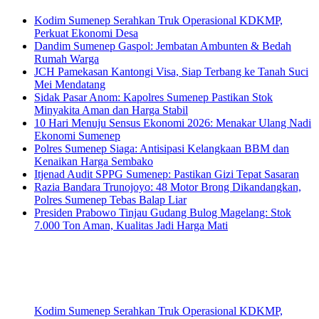
Kodim Sumenep Serahkan Truk Operasional KDKMP,
Perkuat Ekonomi Desa
Dandim Sumenep Gaspol: Jembatan Ambunten & Bedah
Rumah Warga
JCH Pamekasan Kantongi Visa, Siap Terbang ke Tanah Suci
Mei Mendatang
Sidak Pasar Anom: Kapolres Sumenep Pastikan Stok
Minyakita Aman dan Harga Stabil
10 Hari Menuju Sensus Ekonomi 2026: Menakar Ulang Nadi
Ekonomi Sumenep
Polres Sumenep Siaga: Antisipasi Kelangkaan BBM dan
Kenaikan Harga Sembako
Itjenad Audit SPPG Sumenep: Pastikan Gizi Tepat Sasaran
Razia Bandara Trunojoyo: 48 Motor Brong Dikandangkan,
Polres Sumenep Tebas Balap Liar
Presiden Prabowo Tinjau Gudang Bulog Magelang: Stok
7.000 Ton Aman, Kualitas Jadi Harga Mati
Kodim Sumenep Serahkan Truk Operasional KDKMP,