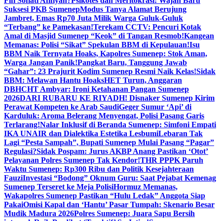
Fifi Sofiati Afifiyah?
Psikotes dan Meritokrasi: Wajah Baru
Suksesi PKB Sumenep
Modus Tanya Alamat Berujung
Jambret, Emas Rp70 Juta Milik Warga Guluk-Guluk
“Terbang” ke Pamekasan!
Terekam CCTV: Pencuri Kotak
Amal di Masjid Sumenep “Keok” di Tangan Resmob!
Kangean
Memanas: Polisi “Sikat” Spekulan BBM di Kepulauan!
Isu
BBM Naik Ternyata Hoaks, Kapolres Sumenep: Stok Aman,
Warga Jangan Panik!
Pangkat Baru, Tanggung Jawab
“Gahar”: 23 Prajurit Kodim Sumenep Resmi Naik Kelas!
Sidak
BBM: Melawan Hantu Hoaks
HET Turun, Anggaran
DBHCHT Ambyar: Ironi Ketahanan Pangan Sumenep
2026
DARI RUBARU KE RIYADH! Disnaker Sumenep Kirim
Perawat Kompeten ke Arab Saudi
Geger Sumur ‘Api’ di
Karduluk: Aroma Belerang Menyengat, Polisi Pasang Garis
Terlarang!
Nalar Inklusif di Beranda Sumenep: Simfoni Empati
IKA UNAIR dan Dialektika Estetika Lesbumi
Lebaran Tak
Lagi “Pesta Sampah”, Bupati Sumenep Mulai Pasang “Pagar”
Regulasi?
Sidak Pospam: Jurus AKBP Anang Pastikan ‘Otot’
Pelayanan Polres Sumenep Tak Kendor!
THR PPPK Paruh
Waktu Sumenep: Rp300 Ribu dan Politik Kesejahteraan
Fauzi
Investasi “Bodong” Oknum Guru: Saat Pejabat Kemenag
Sumenep Terseret ke Meja Polisi
Hormuz Memanas,
Wakapolres Sumenep Pastikan “Hulu Ledak” Anggota Siap
Pakai
Omisi Kapal dan ‘Hantu’ Pasar Tumpah: Skenario Besar
Mudik Madura 2026
Polres Sumenep: Juara Sapu Bersih