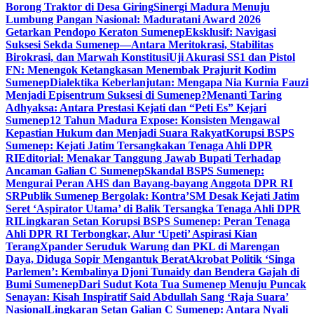
Borong Traktor di Desa Giring
Sinergi Madura Menuju
Lumbung Pangan Nasional: Maduratani Award 2026
Getarkan Pendopo Keraton Sumenep
Eksklusif: Navigasi
Suksesi Sekda Sumenep—Antara Meritokrasi, Stabilitas
Birokrasi, dan Marwah Konstitusi
Uji Akurasi SS1 dan Pistol
FN: Menengok Ketangkasan Menembak Prajurit Kodim
Sumenep
Dialektika Keberlanjutan: Mengapa Nia Kurnia Fauzi
Menjadi Episentrum Suksesi di Sumenep?
Menanti Taring
Adhyaksa: Antara Prestasi Kejati dan “Peti Es” Kejari
Sumenep
12 Tahun Madura Expose: Konsisten Mengawal
Kepastian Hukum dan Menjadi Suara Rakyat
Korupsi BSPS
Sumenep: Kejati Jatim Tersangkakan Tenaga Ahli DPR
RI
Editorial: Menakar Tanggung Jawab Bupati Terhadap
Ancaman Galian C Sumenep
Skandal BSPS Sumenep:
Mengurai Peran AHS dan Bayang-bayang Anggota DPR RI
SR
Publik Sumenep Bergolak: Kontra’SM Desak Kejati Jatim
Seret ‘Aspirator Utama’ di Balik Tersangka Tenaga Ahli DPR
RI
Lingkaran Setan Korupsi BSPS Sumenep: Peran Tenaga
Ahli DPR RI Terbongkar, Alur ‘Upeti’ Aspirasi Kian
Terang
Xpander Seruduk Warung dan PKL di Marengan
Daya, Diduga Sopir Mengantuk Berat
Akrobat Politik ‘Singa
Parlemen’: Kembalinya Djoni Tunaidy dan Bendera Gajah di
Bumi Sumenep
Dari Sudut Kota Tua Sumenep Menuju Puncak
Senayan: Kisah Inspiratif Said Abdullah Sang ‘Raja Suara’
Nasional
Lingkaran Setan Galian C Sumenep: Antara Nyali