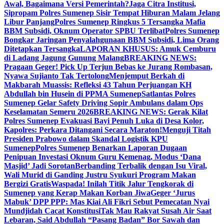
Awal, Bagaimana Versi Pemerintah?
Jaga Citra Institusi,
Sipropam Polres Sumenep Sisir Tempat Hiburan Malam Jelang
Libur Panjang
Polres Sumenep Ringkus 5 Tersangka Mafia
BBM Subsidi, Oknum Operator SPBU Terlibat
Polres Sumenep
Bongkar Jaringan Penyalahgunaan BBM Subsidi, Lima Orang
Ditetapkan Tersangka
LAPORAN KHUSUS: Amuk Cemburu
di Ladang Jagung Gunung Malang
BREAKING NEWS:
Pragaan Geger! Pick Up Terjun Bebas ke Jurang Rombasan,
Nyawa Sujianto Tak Tertolong
Menjemput Berkah di
Makbarah Muassis: Refleksi 43 Tahun Perjuangan KH
Abdullah bin Husein di PPMA Sumenep
Satlantas Polres
Sumenep Gelar Safety Driving Sopir Ambulans dalam Ops
Keselamatan Semeru 2026
BREAKING NEWS: Gerak Kilat
Polres Sumenep Evakuasi Bayi Penuh Luka di Desa Kolor,
Kapolres: Perkara Ditangani Secara Maraton!
Menguji Titah
Presiden Prabowo dalam Skandal Logistik KPU
Sumenep
Polres Sumenep Benarkan Laporan Dugaan
Penipuan Investasi Oknum Guru Kemenag, Modus ‘Dana
Masjid’ Jadi Sorotan
Berbanding Terbalik dengan Isu Viral,
Wali Murid di Ganding Justru Syukuri Program Makan
Bergizi Gratis
Waspada! Inilah Titik Jalur Tengkorak di
Sumenep yang Kerap Makan Korban Jiwa
Geger ‘Jurus
Mabuk’ DPP PPP: Mas Kiai Ali Fikri Sebut Pemecatan Nyai
Mundjidah Cacat Konstitusi
Tak Mau Rakyat Susah Air Saat
Lebaran, Said Abdullah “Pasang Badan” Bor Sawah dan