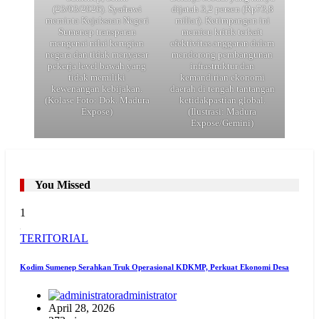
(23/03/2026). Syafrawi
dijatah 3,2 persen (Rp73,8
meminta Kejaksaan Negeri
miliar). Ketimpangan ini
Sumenep transparan
memicu kritik terkait
mengenai nilai kerugian
efektivitas anggaran dalam
negara dan tidak menyasar
mendorong pembangunan
pekerja level bawah yang
infrastruktur dan
tidak memiliki
kemandirian ekonomi
kewenangan kebijakan.
daerah di tengah tantangan
(Kolase Foto: Dok. Madura
ketidakpastian global.
Expose)
(Ilustrasi: Madura
Expose/Gemini)
You Missed
1
TERITORIAL
Kodim Sumenep Serahkan Truk Operasional KDKMP, Perkuat Ekonomi Desa
administrator
April 28, 2026