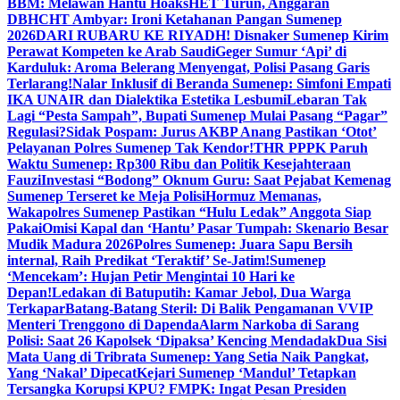
BBM: Melawan Hantu Hoaks
HET Turun, Anggaran
DBHCHT Ambyar: Ironi Ketahanan Pangan Sumenep
2026
DARI RUBARU KE RIYADH! Disnaker Sumenep Kirim
Perawat Kompeten ke Arab Saudi
Geger Sumur ‘Api’ di
Karduluk: Aroma Belerang Menyengat, Polisi Pasang Garis
Terlarang!
Nalar Inklusif di Beranda Sumenep: Simfoni Empati
IKA UNAIR dan Dialektika Estetika Lesbumi
Lebaran Tak
Lagi “Pesta Sampah”, Bupati Sumenep Mulai Pasang “Pagar”
Regulasi?
Sidak Pospam: Jurus AKBP Anang Pastikan ‘Otot’
Pelayanan Polres Sumenep Tak Kendor!
THR PPPK Paruh
Waktu Sumenep: Rp300 Ribu dan Politik Kesejahteraan
Fauzi
Investasi “Bodong” Oknum Guru: Saat Pejabat Kemenag
Sumenep Terseret ke Meja Polisi
Hormuz Memanas,
Wakapolres Sumenep Pastikan “Hulu Ledak” Anggota Siap
Pakai
Omisi Kapal dan ‘Hantu’ Pasar Tumpah: Skenario Besar
Mudik Madura 2026
Polres Sumenep: Juara Sapu Bersih
internal, Raih Predikat ‘Teraktif’ Se-Jatim!
Sumenep
‘Mencekam’: Hujan Petir Mengintai 10 Hari ke
Depan!
Ledakan di Batuputih: Kamar Jebol, Dua Warga
Terkapar
Batang-Batang Steril: Di Balik Pengamanan VVIP
Menteri Trenggono di Dapenda
Alarm Narkoba di Sarang
Polisi: Saat 26 Kapolsek ‘Dipaksa’ Kencing Mendadak
Dua Sisi
Mata Uang di Tribrata Sumenep: Yang Setia Naik Pangkat,
Yang ‘Nakal’ Dipecat
Kejari Sumenep ‘Mandul’ Tetapkan
Tersangka Korupsi KPU? FMPK: Ingat Pesan Presiden