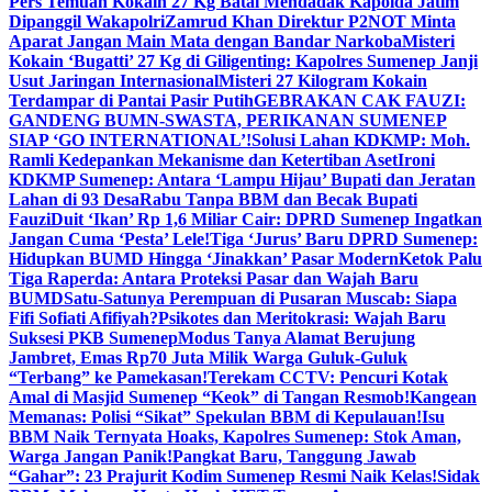
Pers Temuan Kokain 27 Kg Batal Mendadak Kapolda Jatim
Dipanggil Wakapolri
Zamrud Khan Direktur P2NOT Minta
Aparat Jangan Main Mata dengan Bandar Narkoba
Misteri
Kokain ‘Bugatti’ 27 Kg di Giligenting: Kapolres Sumenep Janji
Usut Jaringan Internasional
Misteri 27 Kilogram Kokain
Terdampar di Pantai Pasir Putih
GEBRAKAN CAK FAUZI:
GANDENG BUMN-SWASTA, PERIKANAN SUMENEP
SIAP ‘GO INTERNATIONAL’!
Solusi Lahan KDKMP: Moh.
Ramli Kedepankan Mekanisme dan Ketertiban Aset
Ironi
KDKMP Sumenep: Antara ‘Lampu Hijau’ Bupati dan Jeratan
Lahan di 93 Desa
Rabu Tanpa BBM dan Becak Bupati
Fauzi
Duit ‘Ikan’ Rp 1,6 Miliar Cair: DPRD Sumenep Ingatkan
Jangan Cuma ‘Pesta’ Lele!
Tiga ‘Jurus’ Baru DPRD Sumenep:
Hidupkan BUMD Hingga ‘Jinakkan’ Pasar Modern
Ketok Palu
Tiga Raperda: Antara Proteksi Pasar dan Wajah Baru
BUMD
Satu-Satunya Perempuan di Pusaran Muscab: Siapa
Fifi Sofiati Afifiyah?
Psikotes dan Meritokrasi: Wajah Baru
Suksesi PKB Sumenep
Modus Tanya Alamat Berujung
Jambret, Emas Rp70 Juta Milik Warga Guluk-Guluk
“Terbang” ke Pamekasan!
Terekam CCTV: Pencuri Kotak
Amal di Masjid Sumenep “Keok” di Tangan Resmob!
Kangean
Memanas: Polisi “Sikat” Spekulan BBM di Kepulauan!
Isu
BBM Naik Ternyata Hoaks, Kapolres Sumenep: Stok Aman,
Warga Jangan Panik!
Pangkat Baru, Tanggung Jawab
“Gahar”: 23 Prajurit Kodim Sumenep Resmi Naik Kelas!
Sidak