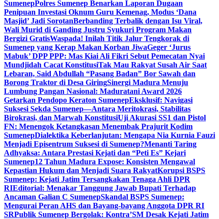
Sumenep
Polres Sumenep Benarkan Laporan Dugaan
Penipuan Investasi Oknum Guru Kemenag, Modus ‘Dana
Masjid’ Jadi Sorotan
Berbanding Terbalik dengan Isu Viral,
Wali Murid di Ganding Justru Syukuri Program Makan
Bergizi Gratis
Waspada! Inilah Titik Jalur Tengkorak di
Sumenep yang Kerap Makan Korban Jiwa
Geger ‘Jurus
Mabuk’ DPP PPP: Mas Kiai Ali Fikri Sebut Pemecatan Nyai
Mundjidah Cacat Konstitusi
Tak Mau Rakyat Susah Air Saat
Lebaran, Said Abdullah “Pasang Badan” Bor Sawah dan
Borong Traktor di Desa Giring
Sinergi Madura Menuju
Lumbung Pangan Nasional: Maduratani Award 2026
Getarkan Pendopo Keraton Sumenep
Eksklusif: Navigasi
Suksesi Sekda Sumenep—Antara Meritokrasi, Stabilitas
Birokrasi, dan Marwah Konstitusi
Uji Akurasi SS1 dan Pistol
FN: Menengok Ketangkasan Menembak Prajurit Kodim
Sumenep
Dialektika Keberlanjutan: Mengapa Nia Kurnia Fauzi
Menjadi Episentrum Suksesi di Sumenep?
Menanti Taring
Adhyaksa: Antara Prestasi Kejati dan “Peti Es” Kejari
Sumenep
12 Tahun Madura Expose: Konsisten Mengawal
Kepastian Hukum dan Menjadi Suara Rakyat
Korupsi BSPS
Sumenep: Kejati Jatim Tersangkakan Tenaga Ahli DPR
RI
Editorial: Menakar Tanggung Jawab Bupati Terhadap
Ancaman Galian C Sumenep
Skandal BSPS Sumenep:
Mengurai Peran AHS dan Bayang-bayang Anggota DPR RI
SR
Publik Sumenep Bergolak: Kontra’SM Desak Kejati Jatim