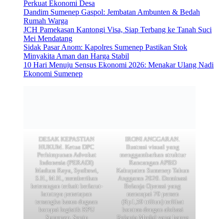
Perkuat Ekonomi Desa
Dandim Sumenep Gaspol: Jembatan Ambunten & Bedah
Rumah Warga
JCH Pamekasan Kantongi Visa, Siap Terbang ke Tanah Suci
Mei Mendatang
Sidak Pasar Anom: Kapolres Sumenep Pastikan Stok
Minyakita Aman dan Harga Stabil
10 Hari Menuju Sensus Ekonomi 2026: Menakar Ulang Nadi
Ekonomi Sumenep
DESAK KEPASTIAN
IRONI ANGGARAN.
HUKUM. Ketua DPC
Ilustrasi visual yang
Perhimpunan Advokat
menggambarkan struktur
Indonesia (PERADI)
Rancangan APBD
Madura Raya, Syafrawi,
Kabupaten Sumenep Tahun
S.H., M.H., memberikan
Anggaran 2026. Dominasi
keterangan terkait berlarut-
Belanja Operasi yang
larutnya penetapan
mencapai 70 persen
tersangka kasus dugaan
(Rp1,59 triliun) terlihat
korupsi logistik KPU
kontras dengan alokasi
Sumenep, Senin
Belanja Modal yang hanya