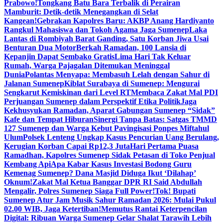
Prabowo!
Tongkang Batu Bara Terbalik di Perairan
Mamburit: Detik-detik Menegangkan di Selat
Kangean!
Gebrakan Kapolres Baru: AKBP Anang Hardiyanto
Rangkul Mahasiswa dan Tokoh Agama Jaga Sumenep
Laka
Lantas di Rombiyah Barat Ganding, Satu Korban Jiwa Usai
Benturan Dua Motor
Berkah Ramadan, 100 Lansia di
Kepanjin Dapat Sembako Gratis
Lima Hari Tak Keluar
Rumah, Warga Pajagalan Ditemukan Meninggal
Dunia
Polantas Menyapa: Membasuh Lelah dengan Sahur di
Jalanan Sumenep
Kiblat Surabaya di Sumenep: Mengurai
Sengkarut Kemiskinan dari Level RT
Membaca Zakat Mal PDI
Perjuangan Sumenep dalam Perspektif Etika Politik
Jaga
Kekhusyukan Ramadan, Aparat Gabungan Sumenep “Sidak”
Kafe dan Tempat Hiburan
Sinergi Tanpa Batas: Satgas TMMD
127 Sumenep dan Warga Kebut Pavingisasi Ponpes Miftahul
Ulum
Polsek Lenteng Ungkap Kasus Pencurian Uang Berulang,
Kerugian Korban Capai Rp12,3 Juta
Hari Pertama Puasa
Ramadhan, Kapolres Sumenep Sidak Petasan di Toko Penjual
Kembang Api
Apa Kabar Kasus Investasi Bodong Guru
Kemenag Sumenep? Dana Masjid Diduga Ikut ‘Dilahap’
Oknum!
Zakat Mal Ketua Banggar DPR RI Said Abdullah
Mengalir, Polres Sumenep Siaga Full Power!
Tok! Bupati
Sumenep Atur Jam Musik Sahur Ramadan 2026: Mulai Pukul
02.00 WIB, Jaga Ketertiban!
Memutus Rantai Keterpencilan
Digital: Ribuan Warga Sumenep Gelar Shalat Tarawih Lebih