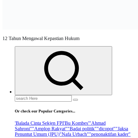
12 Tahun Mengawal Kepastian Hukum
Search
for:
Or check our Popular Categories...
'Balada Cinta Sekjen FPI
'Bu Kombes'
"Ahmad
Sahroni"
"Amplop Rakyat"
"Badai politik"
"dicopot"
"Jaksa
Penuntut Umum (JPU)
"Nafa Urbach"
"penonaktifan kader"