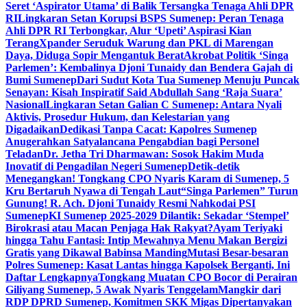
Seret ‘Aspirator Utama’ di Balik Tersangka Tenaga Ahli DPR
RI
Lingkaran Setan Korupsi BSPS Sumenep: Peran Tenaga
Ahli DPR RI Terbongkar, Alur ‘Upeti’ Aspirasi Kian
Terang
Xpander Seruduk Warung dan PKL di Marengan
Daya, Diduga Sopir Mengantuk Berat
Akrobat Politik ‘Singa
Parlemen’: Kembalinya Djoni Tunaidy dan Bendera Gajah di
Bumi Sumenep
Dari Sudut Kota Tua Sumenep Menuju Puncak
Senayan: Kisah Inspiratif Said Abdullah Sang ‘Raja Suara’
Nasional
Lingkaran Setan Galian C Sumenep: Antara Nyali
Aktivis, Prosedur Hukum, dan Kelestarian yang
Digadaikan
Dedikasi Tanpa Cacat: Kapolres Sumenep
Anugerahkan Satyalancana Pengabdian bagi Personel
Teladan
Dr. Jetha Tri Dharmawan: Sosok Hakim Muda
Inovatif di Pengadilan Negeri Sumenep
Detik-detik
Menegangkan! Tongkang CPO Nyaris Karam di Sumenep, 5
Kru Bertaruh Nyawa di Tengah Laut
“Singa Parlemen” Turun
Gunung! R. Ach. Djoni Tunaidy Resmi Nahkodai PSI
Sumenep
KI Sumenep 2025-2029 Dilantik: Sekadar ‘Stempel’
Birokrasi atau Macan Penjaga Hak Rakyat?
Ayam Teriyaki
hingga Tahu Fantasi: Intip Mewahnya Menu Makan Bergizi
Gratis yang Dikawal Babinsa Manding
Mutasi Besar-besaran
Polres Sumenep: Kasat Lantas hingga Kapolsek Berganti, Ini
Daftar Lengkapnya
Tongkang Muatan CPO Bocor di Perairan
Giliyang Sumenep, 5 Awak Nyaris Tenggelam
Mangkir dari
RDP DPRD Sumenep, Komitmen SKK Migas Dipertanyakan