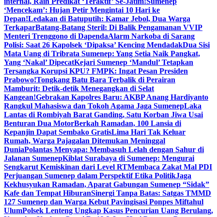
internal, Raih Predikat ‘Teraktif’ Se-Jatim!
Sumenep
‘Mencekam’: Hujan Petir Mengintai 10 Hari ke
Depan!
Ledakan di Batuputih: Kamar Jebol, Dua Warga
Terkapar
Batang-Batang Steril: Di Balik Pengamanan VVIP
Menteri Trenggono di Dapenda
Alarm Narkoba di Sarang
Polisi: Saat 26 Kapolsek ‘Dipaksa’ Kencing Mendadak
Dua Sisi
Mata Uang di Tribrata Sumenep: Yang Setia Naik Pangkat,
Yang ‘Nakal’ Dipecat
Kejari Sumenep ‘Mandul’ Tetapkan
Tersangka Korupsi KPU? FMPK: Ingat Pesan Presiden
Prabowo!
Tongkang Batu Bara Terbalik di Perairan
Mamburit: Detik-detik Menegangkan di Selat
Kangean!
Gebrakan Kapolres Baru: AKBP Anang Hardiyanto
Rangkul Mahasiswa dan Tokoh Agama Jaga Sumenep
Laka
Lantas di Rombiyah Barat Ganding, Satu Korban Jiwa Usai
Benturan Dua Motor
Berkah Ramadan, 100 Lansia di
Kepanjin Dapat Sembako Gratis
Lima Hari Tak Keluar
Rumah, Warga Pajagalan Ditemukan Meninggal
Dunia
Polantas Menyapa: Membasuh Lelah dengan Sahur di
Jalanan Sumenep
Kiblat Surabaya di Sumenep: Mengurai
Sengkarut Kemiskinan dari Level RT
Membaca Zakat Mal PDI
Perjuangan Sumenep dalam Perspektif Etika Politik
Jaga
Kekhusyukan Ramadan, Aparat Gabungan Sumenep “Sidak”
Kafe dan Tempat Hiburan
Sinergi Tanpa Batas: Satgas TMMD
127 Sumenep dan Warga Kebut Pavingisasi Ponpes Miftahul
Ulum
Polsek Lenteng Ungkap Kasus Pencurian Uang Berulang,