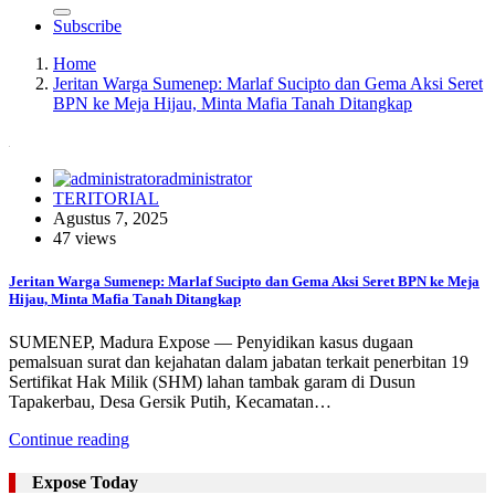
Subscribe
Home
Jeritan Warga Sumenep: Marlaf Sucipto dan Gema Aksi Seret
BPN ke Meja Hijau, Minta Mafia Tanah Ditangkap
administrator
TERITORIAL
Agustus 7, 2025
47 views
Jeritan Warga Sumenep: Marlaf Sucipto dan Gema Aksi Seret BPN ke Meja
Hijau, Minta Mafia Tanah Ditangkap
SUMENEP, Madura Expose — Penyidikan kasus dugaan
pemalsuan surat dan kejahatan dalam jabatan terkait penerbitan 19
Sertifikat Hak Milik (SHM) lahan tambak garam di Dusun
Tapakerbau, Desa Gersik Putih, Kecamatan…
Continue reading
Expose Today