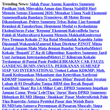
Skip
Trending News:
Sidak Pasar Anom: Kapolres Sumenep
to
Pastikan Stok Minyakita Aman dan Harga Stabil
10 Hari
content
Menuju Sensus Ekonomi 2026: Menakar Ulang Nadi Ekonomi
Sumenep
Razia Bandara Trunojoyo: 48 Motor Brong
Dikandangkan, Polres Sumenep Tebas Balap Liar
Anomali
Regulasi di Tapakerbau: Hegemoni Modal vs Kedaulatan
Ekologi
Jurus Fajar ‘Kepung’ Ekonomi Rakyat
Bela Surya
Paloh di Madura
Kursi Kosong Menuju Makkah
Konferensi
Pers Temuan Kokain 27 Kg Batal Mendadak Kapolda Jatim
Dipanggil Wakapolri
Zamrud Khan Direktur P2NOT Minta
Aparat Jangan Main Mata dengan Bandar Narkoba
Misteri
Kokain ‘Bugatti’ 27 Kg di Giligenting: Kapolres Sumenep Janji
Usut Jaringan Internasional
Misteri 27 Kilogram Kokain
Terdampar di Pantai Pasir Putih
GEBRAKAN CAK FAUZI:
GANDENG BUMN-SWASTA, PERIKANAN SUMENEP
SIAP ‘GO INTERNATIONAL’!
Solusi Lahan KDKMP: Moh.
Ramli Kedepankan Mekanisme dan Ketertiban Aset
Ironi
KDKMP Sumenep: Antara ‘Lampu Hijau’ Bupati dan Jeratan
Lahan di 93 Desa
Rabu Tanpa BBM dan Becak Bupati
Fauzi
Duit ‘Ikan’ Rp 1,6 Miliar Cair: DPRD Sumenep Ingatkan
Jangan Cuma ‘Pesta’ Lele!
Tiga ‘Jurus’ Baru DPRD Sumenep:
Hidupkan BUMD Hingga ‘Jinakkan’ Pasar Modern
Ketok Palu
Tiga Raperda: Antara Proteksi Pasar dan Wajah Baru
BUMD
Satu-Satunya Perempuan di Pusaran Muscab: Siapa