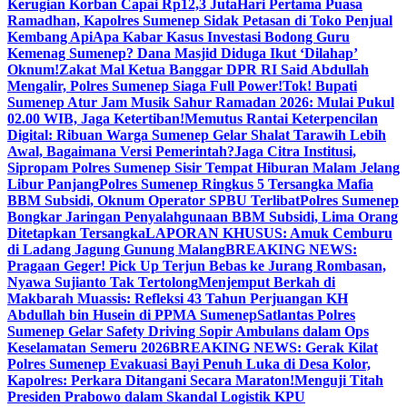
Kerugian Korban Capai Rp12,3 Juta
Hari Pertama Puasa
Ramadhan, Kapolres Sumenep Sidak Petasan di Toko Penjual
Kembang Api
Apa Kabar Kasus Investasi Bodong Guru
Kemenag Sumenep? Dana Masjid Diduga Ikut ‘Dilahap’
Oknum!
Zakat Mal Ketua Banggar DPR RI Said Abdullah
Mengalir, Polres Sumenep Siaga Full Power!
Tok! Bupati
Sumenep Atur Jam Musik Sahur Ramadan 2026: Mulai Pukul
02.00 WIB, Jaga Ketertiban!
Memutus Rantai Keterpencilan
Digital: Ribuan Warga Sumenep Gelar Shalat Tarawih Lebih
Awal, Bagaimana Versi Pemerintah?
Jaga Citra Institusi,
Sipropam Polres Sumenep Sisir Tempat Hiburan Malam Jelang
Libur Panjang
Polres Sumenep Ringkus 5 Tersangka Mafia
BBM Subsidi, Oknum Operator SPBU Terlibat
Polres Sumenep
Bongkar Jaringan Penyalahgunaan BBM Subsidi, Lima Orang
Ditetapkan Tersangka
LAPORAN KHUSUS: Amuk Cemburu
di Ladang Jagung Gunung Malang
BREAKING NEWS:
Pragaan Geger! Pick Up Terjun Bebas ke Jurang Rombasan,
Nyawa Sujianto Tak Tertolong
Menjemput Berkah di
Makbarah Muassis: Refleksi 43 Tahun Perjuangan KH
Abdullah bin Husein di PPMA Sumenep
Satlantas Polres
Sumenep Gelar Safety Driving Sopir Ambulans dalam Ops
Keselamatan Semeru 2026
BREAKING NEWS: Gerak Kilat
Polres Sumenep Evakuasi Bayi Penuh Luka di Desa Kolor,
Kapolres: Perkara Ditangani Secara Maraton!
Menguji Titah
Presiden Prabowo dalam Skandal Logistik KPU