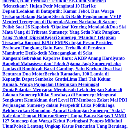
internal, Raih Predikat ‘Teraktif’ Se-Jatim!
Sumenep
‘Mencekam’: Hujan Petir Mengintai 10 Hari ke
Depan!
Ledakan di Batuputih: Kamar Jebol, Dua Warga
Terkapar
Batang-Batang Steril: Di Balik Pengamanan VVIP
Menteri Trenggono di Dapenda
Alarm Narkoba di Sarang
Polisi: Saat 26 Kapolsek ‘Dipaksa’ Kencing Mendadak
Dua Sisi
Mata Uang di Tribrata Sumenep: Yang Setia Naik Pangkat,
Yang ‘Nakal’ Dipecat
Kejari Sumenep ‘Mandul’ Tetapkan
Tersangka Korupsi KPU? FMPK: Ingat Pesan Presiden
Prabowo!
Tongkang Batu Bara Terbalik di Perairan
Mamburit: Detik-detik Menegangkan di Selat
Kangean!
Gebrakan Kapolres Baru: AKBP Anang Hardiyanto
Rangkul Mahasiswa dan Tokoh Agama Jaga Sumenep
Laka
Lantas di Rombiyah Barat Ganding, Satu Korban Jiwa Usai
Benturan Dua Motor
Berkah Ramadan, 100 Lansia di
Kepanjin Dapat Sembako Gratis
Lima Hari Tak Keluar
Rumah, Warga Pajagalan Ditemukan Meninggal
Dunia
Polantas Menyapa: Membasuh Lelah dengan Sahur di
Jalanan Sumenep
Kiblat Surabaya di Sumenep: Mengurai
Sengkarut Kemiskinan dari Level RT
Membaca Zakat Mal PDI
Perjuangan Sumenep dalam Perspektif Etika Politik
Jaga
Kekhusyukan Ramadan, Aparat Gabungan Sumenep “Sidak”
Kafe dan Tempat Hiburan
Sinergi Tanpa Batas: Satgas TMMD
127 Sumenep dan Warga Kebut Pavingisasi Ponpes Miftahul
Ulum
Polsek Lenteng Ungkap Kasus Pencurian Uang Berulang,