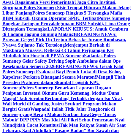
Awal, Bagaimana Versi Pemerintah?
Jaga Citra Institusi,
Sipropam Polres Sumenep Sisir Tempat Hiburan Malam Jelang
Libur Panjang
Polres Sumenep Ringkus 5 Tersangka Mafia
BBM Subsidi, Oknum Operator SPBU Terlibat
Polres Sumenep
Bongkar Jaringan Penyalahgunaan BBM Subsidi, Lima Orang
Ditetapkan Tersangka
LAPORAN KHUSUS: Amuk Cemburu
di Ladang Jagung Gunung Malang
BREAKING NEWS:
Pragaan Geger! Pick Up Terjun Bebas ke Jurang Rombasan,
Nyawa Sujianto Tak Tertolong
Menjemput Berkah di
Makbarah Muassis: Refleksi 43 Tahun Perjuangan KH
Abdullah bin Husein di PPMA Sumenep
Satlantas Polres
Sumenep Gelar Safety Driving Sopir Ambulans dalam Ops
Keselamatan Semeru 2026
BREAKING NEWS: Gerak Kilat
Polres Sumenep Evakuasi Bayi Penuh Luka di Desa Kolor,
Kapolres: Perkara Ditangani Secara Maraton!
Menguji Titah
Presiden Prabowo dalam Skandal Logistik KPU
Sumenep
Polres Sumenep Benarkan Laporan Dugaan
Penipuan Investasi Oknum Guru Kemenag, Modus ‘Dana
Masjid’ Jadi Sorotan
Berbanding Terbalik dengan Isu Viral,
Wali Murid di Ganding Justru Syukuri Program Makan
Bergizi Gratis
Waspada! Inilah Titik Jalur Tengkorak di
Sumenep yang Kerap Makan Korban Jiwa
Geger ‘Jurus
Mabuk’ DPP PPP: Mas Kiai Ali Fikri Sebut Pemecatan Nyai
Mundjidah Cacat Konstitusi
Tak Mau Rakyat Susah Air Saat
Lebaran, Said Abdullah “Pasang Badan” Bor Sawah dan