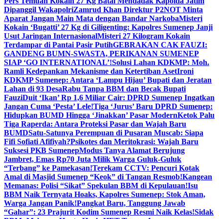
Pers Temuan Kokain 27 Kg Batal Mendadak Kapolda Jatim
Dipanggil Wakapolri
Zamrud Khan Direktur P2NOT Minta
Aparat Jangan Main Mata dengan Bandar Narkoba
Misteri
Kokain ‘Bugatti’ 27 Kg di Giligenting: Kapolres Sumenep Janji
Usut Jaringan Internasional
Misteri 27 Kilogram Kokain
Terdampar di Pantai Pasir Putih
GEBRAKAN CAK FAUZI:
GANDENG BUMN-SWASTA, PERIKANAN SUMENEP
SIAP ‘GO INTERNATIONAL’!
Solusi Lahan KDKMP: Moh.
Ramli Kedepankan Mekanisme dan Ketertiban Aset
Ironi
KDKMP Sumenep: Antara ‘Lampu Hijau’ Bupati dan Jeratan
Lahan di 93 Desa
Rabu Tanpa BBM dan Becak Bupati
Fauzi
Duit ‘Ikan’ Rp 1,6 Miliar Cair: DPRD Sumenep Ingatkan
Jangan Cuma ‘Pesta’ Lele!
Tiga ‘Jurus’ Baru DPRD Sumenep:
Hidupkan BUMD Hingga ‘Jinakkan’ Pasar Modern
Ketok Palu
Tiga Raperda: Antara Proteksi Pasar dan Wajah Baru
BUMD
Satu-Satunya Perempuan di Pusaran Muscab: Siapa
Fifi Sofiati Afifiyah?
Psikotes dan Meritokrasi: Wajah Baru
Suksesi PKB Sumenep
Modus Tanya Alamat Berujung
Jambret, Emas Rp70 Juta Milik Warga Guluk-Guluk
“Terbang” ke Pamekasan!
Terekam CCTV: Pencuri Kotak
Amal di Masjid Sumenep “Keok” di Tangan Resmob!
Kangean
Memanas: Polisi “Sikat” Spekulan BBM di Kepulauan!
Isu
BBM Naik Ternyata Hoaks, Kapolres Sumenep: Stok Aman,
Warga Jangan Panik!
Pangkat Baru, Tanggung Jawab
“Gahar”: 23 Prajurit Kodim Sumenep Resmi Naik Kelas!
Sidak