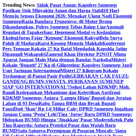
Skip
Trending News:
Sidak Pasar Anom: Kapolres Sumenep
to
Pastikan Stok Minyakita Aman dan Harga Stabil
10 Hari
content
Menuju Sensus Ekonomi 2026: Menakar Ulang Nadi Ekonomi
Sumenep
Razia Bandara Trunojoyo: 48 Motor Brong
Dikandangkan, Polres Sumenep Tebas Balap Liar
Anomali
Regulasi di Tapakerbau: Hegemoni Modal vs Kedaulatan
Ekologi
Jurus Fajar ‘Kepung’ Ekonomi Rakyat
Bela Surya
Paloh di Madura
Kursi Kosong Menuju Makkah
Konferensi
Pers Temuan Kokain 27 Kg Batal Mendadak Kapolda Jatim
Dipanggil Wakapolri
Zamrud Khan Direktur P2NOT Minta
Aparat Jangan Main Mata dengan Bandar Narkoba
Misteri
Kokain ‘Bugatti’ 27 Kg di Giligenting: Kapolres Sumenep Janji
Usut Jaringan Internasional
Misteri 27 Kilogram Kokain
Terdampar di Pantai Pasir Putih
GEBRAKAN CAK FAUZI:
GANDENG BUMN-SWASTA, PERIKANAN SUMENEP
SIAP ‘GO INTERNATIONAL’!
Solusi Lahan KDKMP: Moh.
Ramli Kedepankan Mekanisme dan Ketertiban Aset
Ironi
KDKMP Sumenep: Antara ‘Lampu Hijau’ Bupati dan Jeratan
Lahan di 93 Desa
Rabu Tanpa BBM dan Becak Bupati
Fauzi
Duit ‘Ikan’ Rp 1,6 Miliar Cair: DPRD Sumenep Ingatkan
Jangan Cuma ‘Pesta’ Lele!
Tiga ‘Jurus’ Baru DPRD Sumenep:
Hidupkan BUMD Hingga ‘Jinakkan’ Pasar Modern
Ketok Palu
Tiga Raperda: Antara Proteksi Pasar dan Wajah Baru
BUMD
Satu-Satunya Perempuan di Pusaran Muscab: Siapa