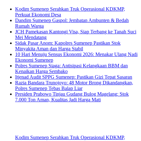
Expose Today
Kodim Sumenep Serahkan Truk Operasional KDKMP,
Perkuat Ekonomi Desa
Dandim Sumenep Gaspol: Jembatan Ambunten & Bedah
Rumah Warga
JCH Pamekasan Kantongi Visa, Siap Terbang ke Tanah Suci
Mei Mendatang
Sidak Pasar Anom: Kapolres Sumenep Pastikan Stok
Minyakita Aman dan Harga Stabil
10 Hari Menuju Sensus Ekonomi 2026: Menakar Ulang Nadi
Ekonomi Sumenep
Polres Sumenep Siaga: Antisipasi Kelangkaan BBM dan
Kenaikan Harga Sembako
Itjenad Audit SPPG Sumenep: Pastikan Gizi Tepat Sasaran
Razia Bandara Trunojoyo: 48 Motor Brong Dikandangkan,
Polres Sumenep Tebas Balap Liar
Presiden Prabowo Tinjau Gudang Bulog Magelang: Stok
7.000 Ton Aman, Kualitas Jadi Harga Mati