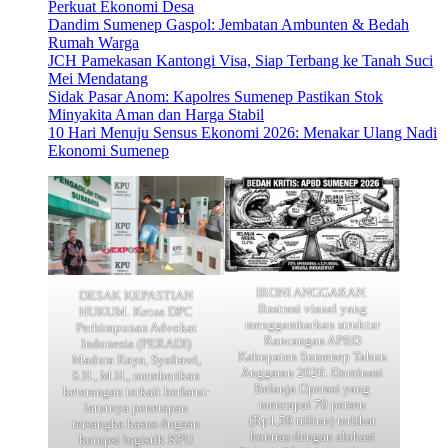
Kodim Sumenep Serahkan Truk Operasional KDKMP,
Perkuat Ekonomi Desa
Dandim Sumenep Gaspol: Jembatan Ambunten & Bedah
Rumah Warga
JCH Pamekasan Kantongi Visa, Siap Terbang ke Tanah Suci
Mei Mendatang
Sidak Pasar Anom: Kapolres Sumenep Pastikan Stok
Minyakita Aman dan Harga Stabil
10 Hari Menuju Sensus Ekonomi 2026: Menakar Ulang Nadi
Ekonomi Sumenep
IRONI ANGGARAN.
DESAK KEPASTIAN
Ilustrasi visual yang
HUKUM. Ketua DPC
menggambarkan struktur
Perhimpunan Advokat
Rancangan APBD
Indonesia (PERADI)
Kabupaten Sumenep Tahun
Madura Raya, Syafrawi,
Anggaran 2026. Dominasi
S.H., M.H., memberikan
Belanja Operasi yang
keterangan terkait berlarut-
mencapai 70 persen
larutnya penetapan
(Rp1,59 triliun) terlihat
tersangka kasus dugaan