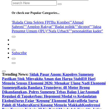
Search
for:
Or check our Popular Categories...
'Balada Cinta Sekjen FPI
'Bu Kombes'
"Ahmad
Sahroni"
"Amplop Rakyat"
"Badai politik"
"dicopot"
"Jaksa
Penuntut Umum (JPU)
"Nafa Urbach"
"penonaktifan kader"
Subscribe
Trending News:
Sidak Pasar Anom: Kapolres Sumenep
Pastikan Stok Minyakita Aman dan Harga Stabil
10 Hari
Menuju Sensus Ekonomi 2026: Menakar Ulang Nadi Ekonomi
Sumenep
Razia Bandara Trunojoyo: 48 Motor Brong
Dikandangkan, Polres Sumenep Tebas Balap Liar
Anomali
Regulasi di Tapakerbau: Hegemoni Modal vs Kedaulatan
Ekologi
Jurus Fajar ‘Kepung’ Ekonomi Rakyat
Bela Surya
Paloh di Madura
Kursi Kosong Menuju Makkah
Konferensi