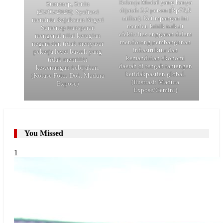
kontras dengan alokasi
korupsi logistik KPU
Belanja Modal yang hanya
Sumenep, Senin
dijatah 3,2 persen (Rp73,8
(23/03/2026). Syafrawi
miliar). Ketimpangan ini
meminta Kejaksaan Negeri
memicu kritik terkait
Sumenep transparan
efektivitas anggaran dalam
mengenai nilai kerugian
mendorong pembangunan
negara dan tidak menyasar
infrastruktur dan
pekerja level bawah yang
kemandirian ekonomi
tidak memiliki
daerah di tengah tantangan
kewenangan kebijakan.
ketidakpastian global.
(Kolase Foto: Dok. Madura
(Ilustrasi: Madura
Expose)
Expose/Gemini)
You Missed
1