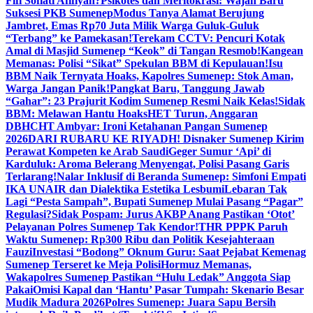
Fifi Sofiati Afifiyah?
Psikotes dan Meritokrasi: Wajah Baru
Suksesi PKB Sumenep
Modus Tanya Alamat Berujung
Jambret, Emas Rp70 Juta Milik Warga Guluk-Guluk
“Terbang” ke Pamekasan!
Terekam CCTV: Pencuri Kotak
Amal di Masjid Sumenep “Keok” di Tangan Resmob!
Kangean
Memanas: Polisi “Sikat” Spekulan BBM di Kepulauan!
Isu
BBM Naik Ternyata Hoaks, Kapolres Sumenep: Stok Aman,
Warga Jangan Panik!
Pangkat Baru, Tanggung Jawab
“Gahar”: 23 Prajurit Kodim Sumenep Resmi Naik Kelas!
Sidak
BBM: Melawan Hantu Hoaks
HET Turun, Anggaran
DBHCHT Ambyar: Ironi Ketahanan Pangan Sumenep
2026
DARI RUBARU KE RIYADH! Disnaker Sumenep Kirim
Perawat Kompeten ke Arab Saudi
Geger Sumur ‘Api’ di
Karduluk: Aroma Belerang Menyengat, Polisi Pasang Garis
Terlarang!
Nalar Inklusif di Beranda Sumenep: Simfoni Empati
IKA UNAIR dan Dialektika Estetika Lesbumi
Lebaran Tak
Lagi “Pesta Sampah”, Bupati Sumenep Mulai Pasang “Pagar”
Regulasi?
Sidak Pospam: Jurus AKBP Anang Pastikan ‘Otot’
Pelayanan Polres Sumenep Tak Kendor!
THR PPPK Paruh
Waktu Sumenep: Rp300 Ribu dan Politik Kesejahteraan
Fauzi
Investasi “Bodong” Oknum Guru: Saat Pejabat Kemenag
Sumenep Terseret ke Meja Polisi
Hormuz Memanas,
Wakapolres Sumenep Pastikan “Hulu Ledak” Anggota Siap
Pakai
Omisi Kapal dan ‘Hantu’ Pasar Tumpah: Skenario Besar
Mudik Madura 2026
Polres Sumenep: Juara Sapu Bersih