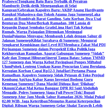
Prabowo!
Tongkang Batu Bara Terbalik di Perairan
Mamburit: Detik-detik Menegangkan di Selat
Kangean!
Gebrakan Kapolres Baru: AKBP Anang Hardiyanto
Rangkul Mahasiswa dan Tokoh Agama Jaga Sumenep
Laka
Lantas di Rombiyah Barat Ganding, Satu Korban Jiwa Usai
Benturan Dua Motor
Berkah Ramadan, 100 Lansia di
Kepanjin Dapat Sembako Gratis
Lima Hari Tak Keluar
Rumah, Warga Pajagalan Ditemukan Meninggal
Dunia
Polantas Menyapa: Membasuh Lelah dengan Sahur di
Jalanan Sumenep
Kiblat Surabaya di Sumenep: Mengurai
Sengkarut Kemiskinan dari Level RT
Membaca Zakat Mal PDI
Perjuangan Sumenep dalam Perspektif Etika Politik
Jaga
Kekhusyukan Ramadan, Aparat Gabungan Sumenep “Sidak”
Kafe dan Tempat Hiburan
Sinergi Tanpa Batas: Satgas TMMD
127 Sumenep dan Warga Kebut Pavingisasi Ponpes Miftahul
Ulum
Polsek Lenteng Ungkap Kasus Pencurian Uang Berulang,
Kerugian Korban Capai Rp12,3 Juta
Hari Pertama Puasa
Ramadhan, Kapolres Sumenep Sidak Petasan di Toko Penjual
Kembang Api
Apa Kabar Kasus Investasi Bodong Guru
Kemenag Sumenep? Dana Masjid Diduga Ikut ‘Dilahap’
Oknum!
Zakat Mal Ketua Banggar DPR RI Said Abdullah
Mengalir, Polres Sumenep Siaga Full Power!
Tok! Bupati
Sumenep Atur Jam Musik Sahur Ramadan 2026: Mulai Pukul
02.00 WIB, Jaga Ketertiban!
Memutus Rantai Keterpencilan
Digital: Ribuan Warga Sumenep Gelar Shalat Tarawih Lebih