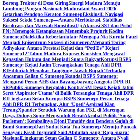
Borong Traktor di Desa Giring
Sinergi Madura Menuju
Lumbung Pangan Nasional: Maduratani Award 2026
Getarkan Pendopo Keraton Sumenep
Eksklusif: Navigasi
Suksesi Sekda Sumenep—Antara Meritokrasi, Stabilitas
Birokrasi, dan Marwah Konstitusi
Uji Akurasi SS1 dan Pistol
FN: Menengok Ketangkasan Menembak Prajurit Kodim
Sumenep
Dialektika Keberlanjutan: Mengapa Nia Kurnia Fauzi
Menjadi Episentrum Suksesi di Sumenep?
Menanti Taring
Adhyaksa: Antara Prestasi Kejati dan “Peti Es” Kejari
Sumenep
12 Tahun Madura Expose: Konsisten Mengawal
Kepastian Hukum dan Menjadi Suara Rakyat
Korupsi BSPS
Sumenep: Kejati Jatim Tersangkakan Tenaga Ahli DPR
RI
Editorial: Menakar Tanggung Jawab Bupati Terhadap
Ancaman Galian C Sumenep
Skandal BSPS Sumenep:
Mengurai Peran AHS dan Bayang-bayang Anggota DPR RI
SR
Publik Sumenep Bergolak: Kontra’SM Desak Kejati Jatim
Seret ‘Aspirator Utama’ di Balik Tersangka Tenaga Ahli DPR
RI
Lingkaran Setan Korupsi BSPS Sumenep: Peran Tenaga
Ahli DPR RI Terbongkar, Alur ‘Upeti’ Aspirasi Kian
Terang
Xpander Seruduk Warung dan PKL di Marengan
Daya, Diduga Sopir Mengantuk Berat
Akrobat Politik ‘Singa
Parlemen’: Kembalinya Djoni Tunaidy dan Bendera Gajah di
Bumi Sumenep
Dari Sudut Kota Tua Sumenep Menuju Puncak
Senayan: Kisah Inspiratif Said Abdullah Sang ‘Raja Suara’
Nasional
Lingkaran Setan Galian C Sumenep: Antara Nyali