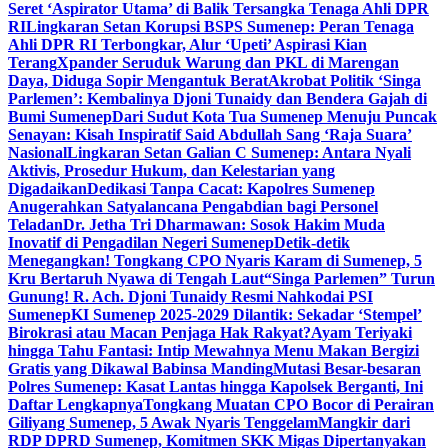
Seret ‘Aspirator Utama’ di Balik Tersangka Tenaga Ahli DPR
RI
Lingkaran Setan Korupsi BSPS Sumenep: Peran Tenaga
Ahli DPR RI Terbongkar, Alur ‘Upeti’ Aspirasi Kian
Terang
Xpander Seruduk Warung dan PKL di Marengan
Daya, Diduga Sopir Mengantuk Berat
Akrobat Politik ‘Singa
Parlemen’: Kembalinya Djoni Tunaidy dan Bendera Gajah di
Bumi Sumenep
Dari Sudut Kota Tua Sumenep Menuju Puncak
Senayan: Kisah Inspiratif Said Abdullah Sang ‘Raja Suara’
Nasional
Lingkaran Setan Galian C Sumenep: Antara Nyali
Aktivis, Prosedur Hukum, dan Kelestarian yang
Digadaikan
Dedikasi Tanpa Cacat: Kapolres Sumenep
Anugerahkan Satyalancana Pengabdian bagi Personel
Teladan
Dr. Jetha Tri Dharmawan: Sosok Hakim Muda
Inovatif di Pengadilan Negeri Sumenep
Detik-detik
Menegangkan! Tongkang CPO Nyaris Karam di Sumenep, 5
Kru Bertaruh Nyawa di Tengah Laut
“Singa Parlemen” Turun
Gunung! R. Ach. Djoni Tunaidy Resmi Nahkodai PSI
Sumenep
KI Sumenep 2025-2029 Dilantik: Sekadar ‘Stempel’
Birokrasi atau Macan Penjaga Hak Rakyat?
Ayam Teriyaki
hingga Tahu Fantasi: Intip Mewahnya Menu Makan Bergizi
Gratis yang Dikawal Babinsa Manding
Mutasi Besar-besaran
Polres Sumenep: Kasat Lantas hingga Kapolsek Berganti, Ini
Daftar Lengkapnya
Tongkang Muatan CPO Bocor di Perairan
Giliyang Sumenep, 5 Awak Nyaris Tenggelam
Mangkir dari
RDP DPRD Sumenep, Komitmen SKK Migas Dipertanyakan