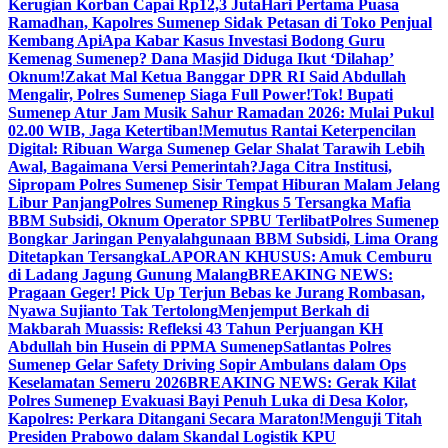
Kerugian Korban Capai Rp12,3 Juta
Hari Pertama Puasa
Ramadhan, Kapolres Sumenep Sidak Petasan di Toko Penjual
Kembang Api
Apa Kabar Kasus Investasi Bodong Guru
Kemenag Sumenep? Dana Masjid Diduga Ikut ‘Dilahap’
Oknum!
Zakat Mal Ketua Banggar DPR RI Said Abdullah
Mengalir, Polres Sumenep Siaga Full Power!
Tok! Bupati
Sumenep Atur Jam Musik Sahur Ramadan 2026: Mulai Pukul
02.00 WIB, Jaga Ketertiban!
Memutus Rantai Keterpencilan
Digital: Ribuan Warga Sumenep Gelar Shalat Tarawih Lebih
Awal, Bagaimana Versi Pemerintah?
Jaga Citra Institusi,
Sipropam Polres Sumenep Sisir Tempat Hiburan Malam Jelang
Libur Panjang
Polres Sumenep Ringkus 5 Tersangka Mafia
BBM Subsidi, Oknum Operator SPBU Terlibat
Polres Sumenep
Bongkar Jaringan Penyalahgunaan BBM Subsidi, Lima Orang
Ditetapkan Tersangka
LAPORAN KHUSUS: Amuk Cemburu
di Ladang Jagung Gunung Malang
BREAKING NEWS:
Pragaan Geger! Pick Up Terjun Bebas ke Jurang Rombasan,
Nyawa Sujianto Tak Tertolong
Menjemput Berkah di
Makbarah Muassis: Refleksi 43 Tahun Perjuangan KH
Abdullah bin Husein di PPMA Sumenep
Satlantas Polres
Sumenep Gelar Safety Driving Sopir Ambulans dalam Ops
Keselamatan Semeru 2026
BREAKING NEWS: Gerak Kilat
Polres Sumenep Evakuasi Bayi Penuh Luka di Desa Kolor,
Kapolres: Perkara Ditangani Secara Maraton!
Menguji Titah
Presiden Prabowo dalam Skandal Logistik KPU