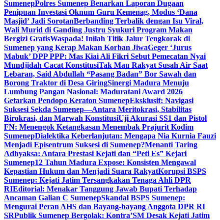
Sumenep
Polres Sumenep Benarkan Laporan Dugaan
Penipuan Investasi Oknum Guru Kemenag, Modus ‘Dana
Masjid’ Jadi Sorotan
Berbanding Terbalik dengan Isu Viral,
Wali Murid di Ganding Justru Syukuri Program Makan
Bergizi Gratis
Waspada! Inilah Titik Jalur Tengkorak di
Sumenep yang Kerap Makan Korban Jiwa
Geger ‘Jurus
Mabuk’ DPP PPP: Mas Kiai Ali Fikri Sebut Pemecatan Nyai
Mundjidah Cacat Konstitusi
Tak Mau Rakyat Susah Air Saat
Lebaran, Said Abdullah “Pasang Badan” Bor Sawah dan
Borong Traktor di Desa Giring
Sinergi Madura Menuju
Lumbung Pangan Nasional: Maduratani Award 2026
Getarkan Pendopo Keraton Sumenep
Eksklusif: Navigasi
Suksesi Sekda Sumenep—Antara Meritokrasi, Stabilitas
Birokrasi, dan Marwah Konstitusi
Uji Akurasi SS1 dan Pistol
FN: Menengok Ketangkasan Menembak Prajurit Kodim
Sumenep
Dialektika Keberlanjutan: Mengapa Nia Kurnia Fauzi
Menjadi Episentrum Suksesi di Sumenep?
Menanti Taring
Adhyaksa: Antara Prestasi Kejati dan “Peti Es” Kejari
Sumenep
12 Tahun Madura Expose: Konsisten Mengawal
Kepastian Hukum dan Menjadi Suara Rakyat
Korupsi BSPS
Sumenep: Kejati Jatim Tersangkakan Tenaga Ahli DPR
RI
Editorial: Menakar Tanggung Jawab Bupati Terhadap
Ancaman Galian C Sumenep
Skandal BSPS Sumenep:
Mengurai Peran AHS dan Bayang-bayang Anggota DPR RI
SR
Publik Sumenep Bergolak: Kontra’SM Desak Kejati Jatim