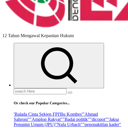
12 Tahun Mengawal Kepastian Hukum
Search
for:
Or check our Popular Categories...
'Balada Cinta Sekjen FPI
'Bu Kombes'
"Ahmad
Sahroni"
"Amplop Rakyat"
"Badai politik"
"dicopot"
"Jaksa
Penuntut Umum (JPU)
"Nafa Urbach"
"penonaktifan kader"