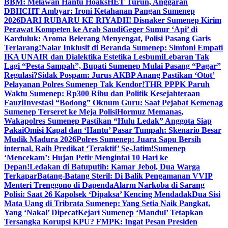
BBM: Melawan Hantu Hoaks
HET Turun, Anggaran
DBHCHT Ambyar: Ironi Ketahanan Pangan Sumenep
2026
DARI RUBARU KE RIYADH! Disnaker Sumenep Kirim
Perawat Kompeten ke Arab Saudi
Geger Sumur ‘Api’ di
Karduluk: Aroma Belerang Menyengat, Polisi Pasang Garis
Terlarang!
Nalar Inklusif di Beranda Sumenep: Simfoni Empati
IKA UNAIR dan Dialektika Estetika Lesbumi
Lebaran Tak
Lagi “Pesta Sampah”, Bupati Sumenep Mulai Pasang “Pagar”
Regulasi?
Sidak Pospam: Jurus AKBP Anang Pastikan ‘Otot’
Pelayanan Polres Sumenep Tak Kendor!
THR PPPK Paruh
Waktu Sumenep: Rp300 Ribu dan Politik Kesejahteraan
Fauzi
Investasi “Bodong” Oknum Guru: Saat Pejabat Kemenag
Sumenep Terseret ke Meja Polisi
Hormuz Memanas,
Wakapolres Sumenep Pastikan “Hulu Ledak” Anggota Siap
Pakai
Omisi Kapal dan ‘Hantu’ Pasar Tumpah: Skenario Besar
Mudik Madura 2026
Polres Sumenep: Juara Sapu Bersih
internal, Raih Predikat ‘Teraktif’ Se-Jatim!
Sumenep
‘Mencekam’: Hujan Petir Mengintai 10 Hari ke
Depan!
Ledakan di Batuputih: Kamar Jebol, Dua Warga
Terkapar
Batang-Batang Steril: Di Balik Pengamanan VVIP
Menteri Trenggono di Dapenda
Alarm Narkoba di Sarang
Polisi: Saat 26 Kapolsek ‘Dipaksa’ Kencing Mendadak
Dua Sisi
Mata Uang di Tribrata Sumenep: Yang Setia Naik Pangkat,
Yang ‘Nakal’ Dipecat
Kejari Sumenep ‘Mandul’ Tetapkan
Tersangka Korupsi KPU? FMPK: Ingat Pesan Presiden