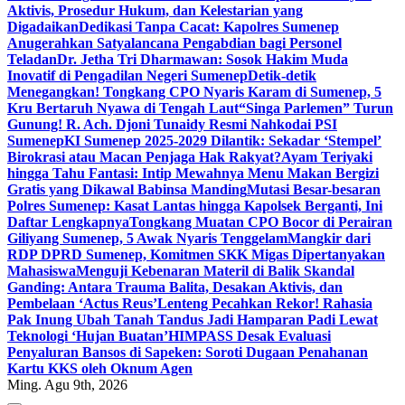
Aktivis, Prosedur Hukum, dan Kelestarian yang
Digadaikan
Dedikasi Tanpa Cacat: Kapolres Sumenep
Anugerahkan Satyalancana Pengabdian bagi Personel
Teladan
Dr. Jetha Tri Dharmawan: Sosok Hakim Muda
Inovatif di Pengadilan Negeri Sumenep
Detik-detik
Menegangkan! Tongkang CPO Nyaris Karam di Sumenep, 5
Kru Bertaruh Nyawa di Tengah Laut
“Singa Parlemen” Turun
Gunung! R. Ach. Djoni Tunaidy Resmi Nahkodai PSI
Sumenep
KI Sumenep 2025-2029 Dilantik: Sekadar ‘Stempel’
Birokrasi atau Macan Penjaga Hak Rakyat?
Ayam Teriyaki
hingga Tahu Fantasi: Intip Mewahnya Menu Makan Bergizi
Gratis yang Dikawal Babinsa Manding
Mutasi Besar-besaran
Polres Sumenep: Kasat Lantas hingga Kapolsek Berganti, Ini
Daftar Lengkapnya
Tongkang Muatan CPO Bocor di Perairan
Giliyang Sumenep, 5 Awak Nyaris Tenggelam
Mangkir dari
RDP DPRD Sumenep, Komitmen SKK Migas Dipertanyakan
Mahasiswa
Menguji Kebenaran Materil di Balik Skandal
Ganding: Antara Trauma Balita, Desakan Aktivis, dan
Pembelaan ‘Actus Reus’
Lenteng Pecahkan Rekor! Rahasia
Pak Inung Ubah Tanah Tandus Jadi Hamparan Padi Lewat
Teknologi ‘Hujan Buatan’
HIMPASS Desak Evaluasi
Penyaluran Bansos di Sapeken: Soroti Dugaan Penahanan
Kartu KKS oleh Oknum Agen
Ming. Agu 9th, 2026