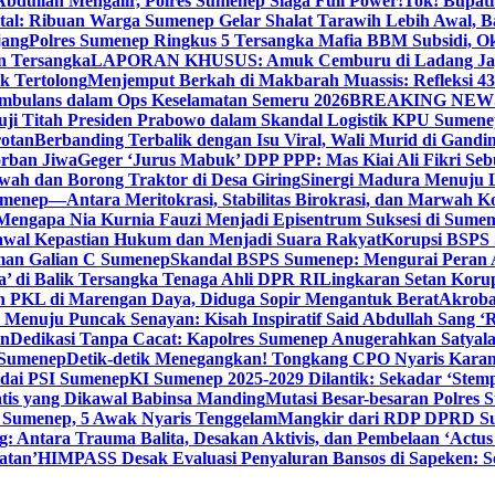
bdullah Mengalir, Polres Sumenep Siaga Full Power!
Tok! Bupat
ital: Ribuan Warga Sumenep Gelar Shalat Tarawih Lebih Awal, 
jang
Polres Sumenep Ringkus 5 Tersangka Mafia BBM Subsidi, O
n Tersangka
LAPORAN KHUSUS: Amuk Cemburu di Ladang Ja
k Tertolong
Menjemput Berkah di Makbarah Muassis: Refleksi 4
 Ambulans dalam Ops Keselamatan Semeru 2026
BREAKING NEWS: G
ji Titah Presiden Prabowo dalam Skandal Logistik KPU Sumen
rotan
Berbanding Terbalik dengan Isu Viral, Wali Murid di Gandi
orban Jiwa
Geger ‘Jurus Mabuk’ DPP PPP: Mas Kiai Ali Fikri Seb
wah dan Borong Traktor di Desa Giring
Sinergi Madura Menuju 
umenep—Antara Meritokrasi, Stabilitas Birokrasi, dan Marwah Ko
 Mengapa Nia Kurnia Fauzi Menjadi Episentrum Suksesi di Sume
awal Kepastian Hukum dan Menjadi Suara Rakyat
Korupsi BSPS 
man Galian C Sumenep
Skandal BSPS Sumenep: Mengurai Peran
a’ di Balik Tersangka Tenaga Ahli DPR RI
Lingkaran Setan Koru
 PKL di Marengan Daya, Diduga Sopir Mengantuk Berat
Akrobat
Menuju Puncak Senayan: Kisah Inspiratif Said Abdullah Sang ‘R
an
Dedikasi Tanpa Cacat: Kapolres Sumenep Anugerahkan Satyala
 Sumenep
Detik-detik Menegangkan! Tongkang CPO Nyaris Karam
odai PSI Sumenep
KI Sumenep 2025-2029 Dilantik: Sekadar ‘Stem
tis yang Dikawal Babinsa Manding
Mutasi Besar-besaran Polres S
 Sumenep, 5 Awak Nyaris Tenggelam
Mangkir dari RDP DPRD Su
g: Antara Trauma Balita, Desakan Aktivis, dan Pembelaan ‘Actus
atan’
HIMPASS Desak Evaluasi Penyaluran Bansos di Sapeken: 