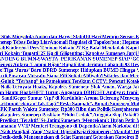
 Stok Minyakita Aman dan Harga Stabil
10 Hari Menuju Sensus 
menep Tebas Balap Liar
Anomali Regulasi di Tapakerbau: Hegemo
kah
Konferensi Pers Temuan Kokain 27 Kg Batal Mendadak Kapol
ri Kokain ‘Bugatti’ 27 Kg di Giligenting: Kapolres Sumenep Janji
ANDENG BUMN-SWASTA, PERIKANAN SUMENEP SIAP ‘GO
ep: Antara ‘Lampu Hijau’ Bupati dan Jeratan Lahan di 93 Des
e!
Tiga ‘Jurus’ Baru DPRD Sumenep: Hidupkan BUMD Hingga ‘
di Pusaran Muscab: Siapa Fifi Sofiati Afifiyah?
Psikotes dan Me
-Guluk “Terbang” ke Pamekasan!
Terekam CCTV: Pencuri Kotak
Naik Ternyata Hoaks, Kapolres Sumenep: Stok Aman, Warga Ja
an Hantu Hoaks
HET Turun, Anggaran DBHCHT Ambyar: Ironi 
 Saudi
Geger Sumur ‘Api’ di Karduluk: Aroma Belerang Menyengat
 Lesbumi
Lebaran Tak Lagi “Pesta Sampah”, Bupati Sumenep Mul
K Paruh Waktu Sumenep: Rp300 Ribu dan Politik Kesejahteraa
apolres Sumenep Pastikan “Hulu Ledak” Anggota Siap Pakai
O
Predikat ‘Teraktif’ Se-Jatim!
Sumenep ‘Mencekam’: Hujan Petir M
ngamanan VVIP Menteri Trenggono di Dapenda
Alarm Narkoba di S
 Naik Pangkat, Yang ‘Nakal’ Dipecat
Kejari Sumenep ‘Mandul’ Te
Detik-detik Menegangkan di Selat Kangean!
Gebrakan Kapolres 