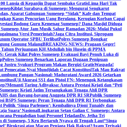
00 Lansia di Kepanjin Dapat Sembako Gratis
Lima Hari Tak
menep
Kiblat Surabaya di Sumenep: Mengurai Sengkarut
dan, Aparat Gabungan Sumenep “Sidak” Kafe dan Tempat
ngkap Kasus Pencurian Uang Berulang, Kerugian Korban Capai
nvestasi Bodong Guru Kemenag Sumenep? Dana Masjid Diduga
i Sumenep Atur Jam Musik Sahur Ramadan 2026: Mulai Pukul
Bagaimana Versi Pemerintah?
Jaga Citra Institusi, Sipropam
knum Operator SPBU Terlibat
Polres Sumenep Bongkar
gung Gunung Malang
BREAKING NEWS: Pragaan Geger!
3 Tahun Perjuangan KH Abdullah bin Husein di PPMA
erak Kilat Polres Sumenep Evakuasi Bayi Penuh Luka di
ep
Polres Sumenep Benarkan Laporan Dugaan Penipuan
ng Justru Syukuri Program Makan Bergizi Gratis
Waspada!
ut Pemecatan Nyai Mundjidah Cacat Konstitusi
Tak Mau Rakyat
Lumbung Pangan Nasional: Maduratani Award 2026 Getarkan
nstitusi
Uji Akurasi SS1 dan Pistol FN: Menengok Ketangkasan
nep?
Menanti Taring Adhyaksa: Antara Prestasi Kejati dan “Peti
Sumenep: Kejati Jatim Tersangkakan Tenaga Ahli DPR
 AHS dan Bayang-bayang Anggota DPR RI SR
Publik Sumenep
psi BSPS Sumenep: Peran Tenaga Ahli DPR RI Terbongkar,
 Politik ‘Singa Parlemen’: Kembalinya Djoni Tunaidy dan
aja Suara’ Nasional
Lingkaran Setan Galian C Sumenep: Antara
ncana Pengabdian bagi Personel Teladan
Dr. Jetha Tri
 di Sumenep, 5 Kru Bertaruh Nyawa di Tengah Laut
“Singa
pel’ Birokrasi atau Macan Penjaga Hak Rakyat?
Ayam Teriyaki