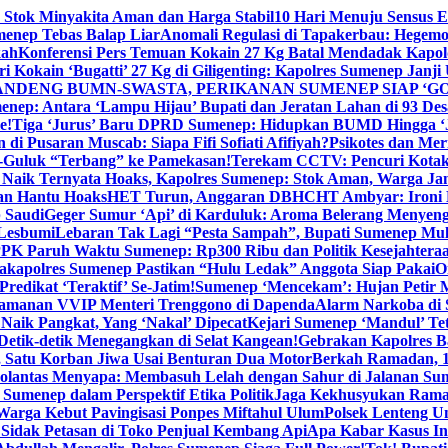
 Stok Minyakita Aman dan Harga Stabil
10 Hari Menuju Sensus 
menep Tebas Balap Liar
Anomali Regulasi di Tapakerbau: Hegemo
kah
Konferensi Pers Temuan Kokain 27 Kg Batal Mendadak Kapol
ri Kokain ‘Bugatti’ 27 Kg di Giligenting: Kapolres Sumenep Janji
ANDENG BUMN-SWASTA, PERIKANAN SUMENEP SIAP ‘GO
ep: Antara ‘Lampu Hijau’ Bupati dan Jeratan Lahan di 93 Des
e!
Tiga ‘Jurus’ Baru DPRD Sumenep: Hidupkan BUMD Hingga ‘
di Pusaran Muscab: Siapa Fifi Sofiati Afifiyah?
Psikotes dan Me
-Guluk “Terbang” ke Pamekasan!
Terekam CCTV: Pencuri Kotak
Naik Ternyata Hoaks, Kapolres Sumenep: Stok Aman, Warga Ja
an Hantu Hoaks
HET Turun, Anggaran DBHCHT Ambyar: Ironi 
 Saudi
Geger Sumur ‘Api’ di Karduluk: Aroma Belerang Menyengat
 Lesbumi
Lebaran Tak Lagi “Pesta Sampah”, Bupati Sumenep Mul
K Paruh Waktu Sumenep: Rp300 Ribu dan Politik Kesejahteraa
apolres Sumenep Pastikan “Hulu Ledak” Anggota Siap Pakai
O
Predikat ‘Teraktif’ Se-Jatim!
Sumenep ‘Mencekam’: Hujan Petir M
ngamanan VVIP Menteri Trenggono di Dapenda
Alarm Narkoba di S
 Naik Pangkat, Yang ‘Nakal’ Dipecat
Kejari Sumenep ‘Mandul’ Te
Detik-detik Menegangkan di Selat Kangean!
Gebrakan Kapolres 
, Satu Korban Jiwa Usai Benturan Dua Motor
Berkah Ramadan, 1
olantas Menyapa: Membasuh Lelah dengan Sahur di Jalanan Su
umenep dalam Perspektif Etika Politik
Jaga Kekhusyukan Rama
arga Kebut Pavingisasi Ponpes Miftahul Ulum
Polsek Lenteng U
Sidak Petasan di Toko Penjual Kembang Api
Apa Kabar Kasus I