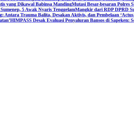
tis yang Dikawal Babinsa Manding
Mutasi Besar-besaran Polres S
 Sumenep, 5 Awak Nyaris Tenggelam
Mangkir dari RDP DPRD Su
g: Antara Trauma Balita, Desakan Aktivis, dan Pembelaan ‘Actus
atan’
HIMPASS Desak Evaluasi Penyaluran Bansos di Sapeken: 