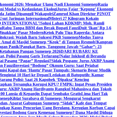
Ekonomi 2026: Menakar Ulang Nadi Ekonomi Sumenep
Razia
ni Modal vs Kedaulatan Ekologi
Jurus Fajar ‘Kepung’ Ekonomi
da Jatim Dipanggil Wakapolri
Zamrud Khan Direktur P2NOT
 Usut Jaringan Internasional
Misteri 27 Kilogram Kokain
 INTERNATIONAL’!
Solusi Lahan KDKMP: Moh. Ramli
a
Rabu Tanpa BBM dan Becak Bupati Fauzi
Duit ‘Ikan’ Rp 1,6
Jinakkan’ Pasar Modern
Ketok Palu Tiga Raperda: Antara
ritokrasi: Wajah Baru Suksesi PKB Sumenep
Modus Tanya
 Amal di Masjid Sumenep “Keok” di Tangan Resmob!
Kangean
ngan Panik!
Pangkat Baru, Tanggung Jawab “Gahar”: 23
Ketahanan Pangan Sumenep 2026
DARI RUBARU KE
, Polisi Pasang Garis Terlarang!
Nalar Inklusif di Beranda
ai Pasang “Pagar” Regulasi?
Sidak Pospam: Jurus AKBP Anang
n Fauzi
Investasi “Bodong” Oknum Guru: Saat Pejabat
misi Kapal dan ‘Hantu’ Pasar Tumpah: Skenario Besar Mudik
engintai 10 Hari ke Depan!
Ledakan di Batuputih: Kamar
arang Polisi: Saat 26 Kapolsek ‘Dipaksa’ Kencing
tapkan Tersangka Korupsi KPU? FMPK: Ingat Pesan Presiden
Baru: AKBP Anang Hardiyanto Rangkul Mahasiswa dan Tokoh
00 Lansia di Kepanjin Dapat Sembako Gratis
Lima Hari Tak
menep
Kiblat Surabaya di Sumenep: Mengurai Sengkarut
dan, Aparat Gabungan Sumenep “Sidak” Kafe dan Tempat
ngkap Kasus Pencurian Uang Berulang, Kerugian Korban Capai
nvestasi Bodong Guru Kemenag Sumenep? Dana Masjid Diduga