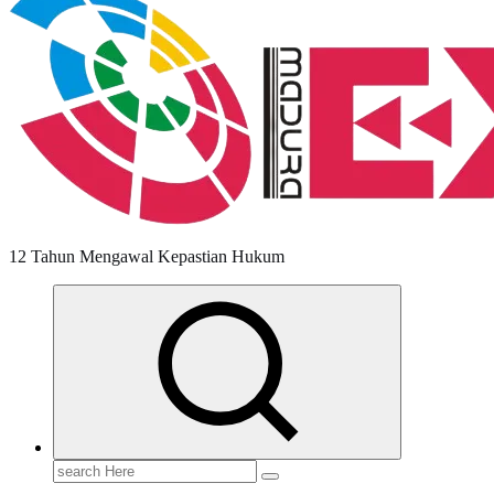
12 Tahun Mengawal Kepastian Hukum
Search
for: