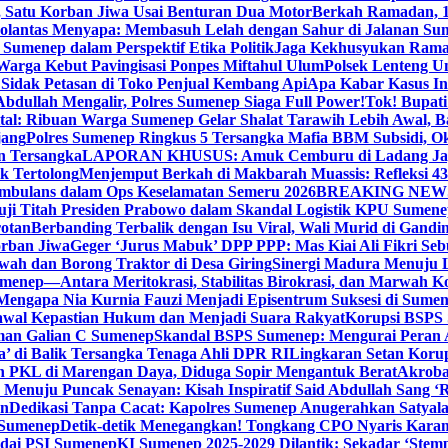
, Satu Korban Jiwa Usai Benturan Dua Motor
Berkah Ramadan, 1
olantas Menyapa: Membasuh Lelah dengan Sahur di Jalanan Su
umenep dalam Perspektif Etika Politik
Jaga Kekhusyukan Rama
arga Kebut Pavingisasi Ponpes Miftahul Ulum
Polsek Lenteng U
Sidak Petasan di Toko Penjual Kembang Api
Apa Kabar Kasus I
bdullah Mengalir, Polres Sumenep Siaga Full Power!
Tok! Bupat
ital: Ribuan Warga Sumenep Gelar Shalat Tarawih Lebih Awal, 
jang
Polres Sumenep Ringkus 5 Tersangka Mafia BBM Subsidi, O
n Tersangka
LAPORAN KHUSUS: Amuk Cemburu di Ladang Ja
k Tertolong
Menjemput Berkah di Makbarah Muassis: Refleksi 4
 Ambulans dalam Ops Keselamatan Semeru 2026
BREAKING NEWS: G
ji Titah Presiden Prabowo dalam Skandal Logistik KPU Sumen
rotan
Berbanding Terbalik dengan Isu Viral, Wali Murid di Gandi
orban Jiwa
Geger ‘Jurus Mabuk’ DPP PPP: Mas Kiai Ali Fikri Seb
wah dan Borong Traktor di Desa Giring
Sinergi Madura Menuju 
umenep—Antara Meritokrasi, Stabilitas Birokrasi, dan Marwah Ko
 Mengapa Nia Kurnia Fauzi Menjadi Episentrum Suksesi di Sume
awal Kepastian Hukum dan Menjadi Suara Rakyat
Korupsi BSPS 
man Galian C Sumenep
Skandal BSPS Sumenep: Mengurai Peran
a’ di Balik Tersangka Tenaga Ahli DPR RI
Lingkaran Setan Koru
 PKL di Marengan Daya, Diduga Sopir Mengantuk Berat
Akrobat
Menuju Puncak Senayan: Kisah Inspiratif Said Abdullah Sang ‘R
an
Dedikasi Tanpa Cacat: Kapolres Sumenep Anugerahkan Satyala
 Sumenep
Detik-detik Menegangkan! Tongkang CPO Nyaris Karam
odai PSI Sumenep
KI Sumenep 2025-2029 Dilantik: Sekadar ‘Stem