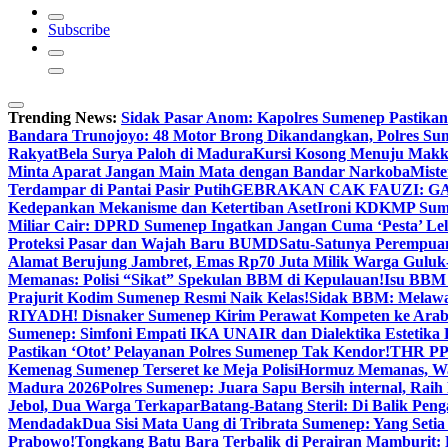
Subscribe
Trending News:
Sidak Pasar Anom: Kapolres Sumenep Pastikan
Bandara Trunojoyo: 48 Motor Brong Dikandangkan, Polres Su
Rakyat
Bela Surya Paloh di Madura
Kursi Kosong Menuju Mak
Minta Aparat Jangan Main Mata dengan Bandar Narkoba
Miste
Terdampar di Pantai Pasir Putih
GEBRAKAN CAK FAUZI: G
Kedepankan Mekanisme dan Ketertiban Aset
Ironi KDKMP Sumen
Miliar Cair: DPRD Sumenep Ingatkan Jangan Cuma ‘Pesta’ Lel
Proteksi Pasar dan Wajah Baru BUMD
Satu-Satunya Perempuan 
Alamat Berujung Jambret, Emas Rp70 Juta Milik Warga Guluk
Memanas: Polisi “Sikat” Spekulan BBM di Kepulauan!
Isu BBM 
Prajurit Kodim Sumenep Resmi Naik Kelas!
Sidak BBM: Melaw
RIYADH! Disnaker Sumenep Kirim Perawat Kompeten ke Arab
Sumenep: Simfoni Empati IKA UNAIR dan Dialektika Estetika
Pastikan ‘Otot’ Pelayanan Polres Sumenep Tak Kendor!
THR PPP
Kemenag Sumenep Terseret ke Meja Polisi
Hormuz Memanas, Wak
Madura 2026
Polres Sumenep: Juara Sapu Bersih internal, Raih 
Jebol, Dua Warga Terkapar
Batang-Batang Steril: Di Balik Pe
Mendadak
Dua Sisi Mata Uang di Tribrata Sumenep: Yang Setia
Prabowo!
Tongkang Batu Bara Terbalik di Perairan Mamburit: 