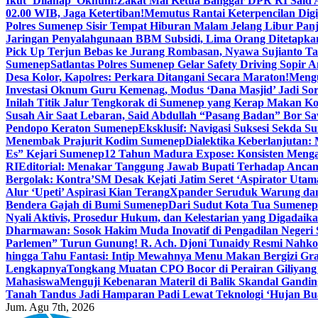
Ikut ‘Dilahap’ Oknum!
Zakat Mal Ketua Banggar DPR RI Said A
02.00 WIB, Jaga Ketertiban!
Memutus Rantai Keterpencilan Dig
Polres Sumenep Sisir Tempat Hiburan Malam Jelang Libur Pan
Jaringan Penyalahgunaan BBM Subsidi, Lima Orang Ditetapka
Pick Up Terjun Bebas ke Jurang Rombasan, Nyawa Sujianto Ta
Sumenep
Satlantas Polres Sumenep Gelar Safety Driving Sopir
Desa Kolor, Kapolres: Perkara Ditangani Secara Maraton!
Mengu
Investasi Oknum Guru Kemenag, Modus ‘Dana Masjid’ Jadi So
Inilah Titik Jalur Tengkorak di Sumenep yang Kerap Makan K
Susah Air Saat Lebaran, Said Abdullah “Pasang Badan” Bor Sa
Pendopo Keraton Sumenep
Eksklusif: Navigasi Suksesi Sekda S
Menembak Prajurit Kodim Sumenep
Dialektika Keberlanjutan:
Es” Kejari Sumenep
12 Tahun Madura Expose: Konsisten Meng
RI
Editorial: Menakar Tanggung Jawab Bupati Terhadap Anca
Bergolak: Kontra’SM Desak Kejati Jatim Seret ‘Aspirator Utam
Alur ‘Upeti’ Aspirasi Kian Terang
Xpander Seruduk Warung dan
Bendera Gajah di Bumi Sumenep
Dari Sudut Kota Tua Sumenep 
Nyali Aktivis, Prosedur Hukum, dan Kelestarian yang Digadaik
Dharmawan: Sosok Hakim Muda Inovatif di Pengadilan Negeri
Parlemen” Turun Gunung! R. Ach. Djoni Tunaidy Resmi Nahk
hingga Tahu Fantasi: Intip Mewahnya Menu Makan Bergizi Gra
Lengkapnya
Tongkang Muatan CPO Bocor di Perairan Giliyang
Mahasiswa
Menguji Kebenaran Materil di Balik Skandal Gandin
Tanah Tandus Jadi Hamparan Padi Lewat Teknologi ‘Hujan Bu
Jum. Agu 7th, 2026