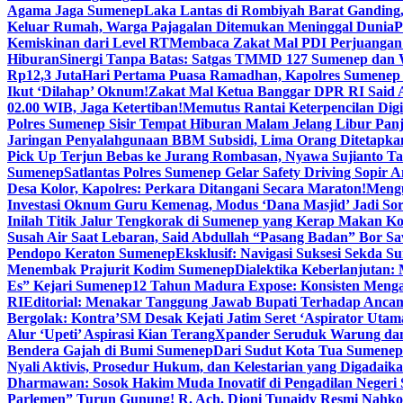
Agama Jaga Sumenep
Laka Lantas di Rombiyah Barat Ganding
Keluar Rumah, Warga Pajagalan Ditemukan Meninggal Dunia
P
Kemiskinan dari Level RT
Membaca Zakat Mal PDI Perjuangan S
Hiburan
Sinergi Tanpa Batas: Satgas TMMD 127 Sumenep dan W
Rp12,3 Juta
Hari Pertama Puasa Ramadhan, Kapolres Sumenep 
Ikut ‘Dilahap’ Oknum!
Zakat Mal Ketua Banggar DPR RI Said A
02.00 WIB, Jaga Ketertiban!
Memutus Rantai Keterpencilan Dig
Polres Sumenep Sisir Tempat Hiburan Malam Jelang Libur Pan
Jaringan Penyalahgunaan BBM Subsidi, Lima Orang Ditetapka
Pick Up Terjun Bebas ke Jurang Rombasan, Nyawa Sujianto Ta
Sumenep
Satlantas Polres Sumenep Gelar Safety Driving Sopir
Desa Kolor, Kapolres: Perkara Ditangani Secara Maraton!
Mengu
Investasi Oknum Guru Kemenag, Modus ‘Dana Masjid’ Jadi So
Inilah Titik Jalur Tengkorak di Sumenep yang Kerap Makan K
Susah Air Saat Lebaran, Said Abdullah “Pasang Badan” Bor Sa
Pendopo Keraton Sumenep
Eksklusif: Navigasi Suksesi Sekda S
Menembak Prajurit Kodim Sumenep
Dialektika Keberlanjutan:
Es” Kejari Sumenep
12 Tahun Madura Expose: Konsisten Meng
RI
Editorial: Menakar Tanggung Jawab Bupati Terhadap Anca
Bergolak: Kontra’SM Desak Kejati Jatim Seret ‘Aspirator Utam
Alur ‘Upeti’ Aspirasi Kian Terang
Xpander Seruduk Warung dan
Bendera Gajah di Bumi Sumenep
Dari Sudut Kota Tua Sumenep 
Nyali Aktivis, Prosedur Hukum, dan Kelestarian yang Digadaik
Dharmawan: Sosok Hakim Muda Inovatif di Pengadilan Negeri
Parlemen” Turun Gunung! R. Ach. Djoni Tunaidy Resmi Nahk