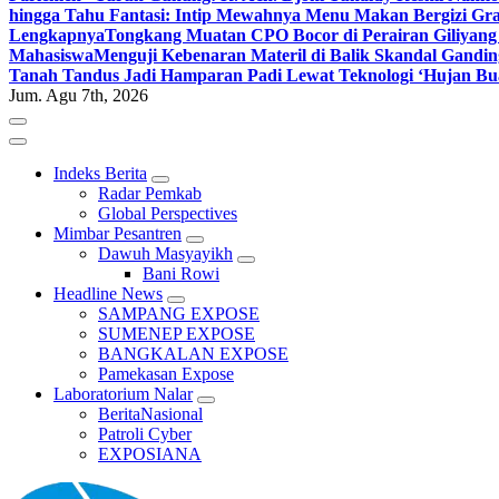
hingga Tahu Fantasi: Intip Mewahnya Menu Makan Bergizi Gra
Lengkapnya
Tongkang Muatan CPO Bocor di Perairan Giliyang
Mahasiswa
Menguji Kebenaran Materil di Balik Skandal Gandin
Tanah Tandus Jadi Hamparan Padi Lewat Teknologi ‘Hujan Bu
Jum. Agu 7th, 2026
Indeks Berita
Radar Pemkab
Global Perspectives
Mimbar Pesantren
Dawuh Masyayikh
Bani Rowi
Headline News
SAMPANG EXPOSE
SUMENEP EXPOSE
BANGKALAN EXPOSE
Pamekasan Expose
Laboratorium Nalar
BeritaNasional
Patroli Cyber
EXPOSIANA