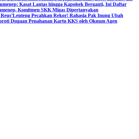
umenep: Kasat Lantas hingga Kapolsek Berganti, Ini Daftar
menep, Komitmen SKK Migas Dipertanyakan
 Reus’
Lenteng Pecahkan Rekor! Rahasia Pak Inung Ubah
Soroti Dugaan Penahanan Kartu KKS oleh Oknum Agen