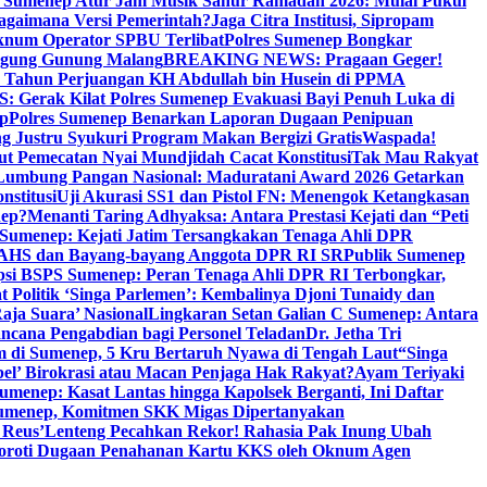
i Sumenep Atur Jam Musik Sahur Ramadan 2026: Mulai Pukul
Bagaimana Versi Pemerintah?
Jaga Citra Institusi, Sipropam
knum Operator SPBU Terlibat
Polres Sumenep Bongkar
gung Gunung Malang
BREAKING NEWS: Pragaan Geger!
3 Tahun Perjuangan KH Abdullah bin Husein di PPMA
erak Kilat Polres Sumenep Evakuasi Bayi Penuh Luka di
ep
Polres Sumenep Benarkan Laporan Dugaan Penipuan
ng Justru Syukuri Program Makan Bergizi Gratis
Waspada!
ut Pemecatan Nyai Mundjidah Cacat Konstitusi
Tak Mau Rakyat
Lumbung Pangan Nasional: Maduratani Award 2026 Getarkan
nstitusi
Uji Akurasi SS1 dan Pistol FN: Menengok Ketangkasan
nep?
Menanti Taring Adhyaksa: Antara Prestasi Kejati dan “Peti
Sumenep: Kejati Jatim Tersangkakan Tenaga Ahli DPR
 AHS dan Bayang-bayang Anggota DPR RI SR
Publik Sumenep
psi BSPS Sumenep: Peran Tenaga Ahli DPR RI Terbongkar,
 Politik ‘Singa Parlemen’: Kembalinya Djoni Tunaidy dan
aja Suara’ Nasional
Lingkaran Setan Galian C Sumenep: Antara
ncana Pengabdian bagi Personel Teladan
Dr. Jetha Tri
 di Sumenep, 5 Kru Bertaruh Nyawa di Tengah Laut
“Singa
pel’ Birokrasi atau Macan Penjaga Hak Rakyat?
Ayam Teriyaki
umenep: Kasat Lantas hingga Kapolsek Berganti, Ini Daftar
menep, Komitmen SKK Migas Dipertanyakan
 Reus’
Lenteng Pecahkan Rekor! Rahasia Pak Inung Ubah
Soroti Dugaan Penahanan Kartu KKS oleh Oknum Agen