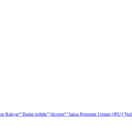
op Rakyat"
"Badai politik"
"dicopot"
"Jaksa Penuntut Umum (JPU)
"Naf