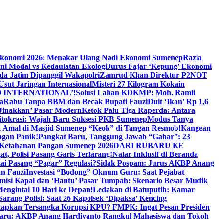
Ekonomi 2026: Menakar Ulang Nadi Ekonomi Sumenep
Razia
ni Modal vs Kedaulatan Ekologi
Jurus Fajar ‘Kepung’ Ekonomi
da Jatim Dipanggil Wakapolri
Zamrud Khan Direktur P2NOT
 Usut Jaringan Internasional
Misteri 27 Kilogram Kokain
 INTERNATIONAL’!
Solusi Lahan KDKMP: Moh. Ramli
a
Rabu Tanpa BBM dan Becak Bupati Fauzi
Duit ‘Ikan’ Rp 1,6
Jinakkan’ Pasar Modern
Ketok Palu Tiga Raperda: Antara
ritokrasi: Wajah Baru Suksesi PKB Sumenep
Modus Tanya
 Amal di Masjid Sumenep “Keok” di Tangan Resmob!
Kangean
ngan Panik!
Pangkat Baru, Tanggung Jawab “Gahar”: 23
Ketahanan Pangan Sumenep 2026
DARI RUBARU KE
, Polisi Pasang Garis Terlarang!
Nalar Inklusif di Beranda
ai Pasang “Pagar” Regulasi?
Sidak Pospam: Jurus AKBP Anang
n Fauzi
Investasi “Bodong” Oknum Guru: Saat Pejabat
misi Kapal dan ‘Hantu’ Pasar Tumpah: Skenario Besar Mudik
engintai 10 Hari ke Depan!
Ledakan di Batuputih: Kamar
arang Polisi: Saat 26 Kapolsek ‘Dipaksa’ Kencing
tapkan Tersangka Korupsi KPU? FMPK: Ingat Pesan Presiden
Baru: AKBP Anang Hardiyanto Rangkul Mahasiswa dan Tokoh