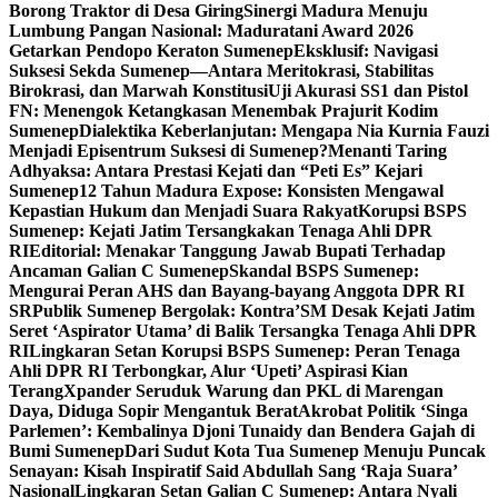
Borong Traktor di Desa Giring
Sinergi Madura Menuju
Lumbung Pangan Nasional: Maduratani Award 2026
Getarkan Pendopo Keraton Sumenep
Eksklusif: Navigasi
Suksesi Sekda Sumenep—Antara Meritokrasi, Stabilitas
Birokrasi, dan Marwah Konstitusi
Uji Akurasi SS1 dan Pistol
FN: Menengok Ketangkasan Menembak Prajurit Kodim
Sumenep
Dialektika Keberlanjutan: Mengapa Nia Kurnia Fauzi
Menjadi Episentrum Suksesi di Sumenep?
Menanti Taring
Adhyaksa: Antara Prestasi Kejati dan “Peti Es” Kejari
Sumenep
12 Tahun Madura Expose: Konsisten Mengawal
Kepastian Hukum dan Menjadi Suara Rakyat
Korupsi BSPS
Sumenep: Kejati Jatim Tersangkakan Tenaga Ahli DPR
RI
Editorial: Menakar Tanggung Jawab Bupati Terhadap
Ancaman Galian C Sumenep
Skandal BSPS Sumenep:
Mengurai Peran AHS dan Bayang-bayang Anggota DPR RI
SR
Publik Sumenep Bergolak: Kontra’SM Desak Kejati Jatim
Seret ‘Aspirator Utama’ di Balik Tersangka Tenaga Ahli DPR
RI
Lingkaran Setan Korupsi BSPS Sumenep: Peran Tenaga
Ahli DPR RI Terbongkar, Alur ‘Upeti’ Aspirasi Kian
Terang
Xpander Seruduk Warung dan PKL di Marengan
Daya, Diduga Sopir Mengantuk Berat
Akrobat Politik ‘Singa
Parlemen’: Kembalinya Djoni Tunaidy dan Bendera Gajah di
Bumi Sumenep
Dari Sudut Kota Tua Sumenep Menuju Puncak
Senayan: Kisah Inspiratif Said Abdullah Sang ‘Raja Suara’
Nasional
Lingkaran Setan Galian C Sumenep: Antara Nyali