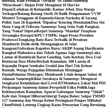
internal, Raih Predikat ‘Teraktif’ Se-Jatim!
Sumenep
‘Mencekam’: Hujan Petir Mengintai 10 Hari ke
Depan!
Ledakan di Batuputih: Kamar Jebol, Dua Warga
Terkapar
Batang-Batang Steril: Di Balik Pengamanan VVIP
Menteri Trenggono di Dapenda
Alarm Narkoba di Sarang
Polisi: Saat 26 Kapolsek ‘Dipaksa’ Kencing Mendadak
Dua Sisi
Mata Uang di Tribrata Sumenep: Yang Setia Naik Pangkat,
Yang ‘Nakal’ Dipecat
Kejari Sumenep ‘Mandul’ Tetapkan
Tersangka Korupsi KPU? FMPK: Ingat Pesan Presiden
Prabowo!
Tongkang Batu Bara Terbalik di Perairan
Mamburit: Detik-detik Menegangkan di Selat
Kangean!
Gebrakan Kapolres Baru: AKBP Anang Hardiyanto
Rangkul Mahasiswa dan Tokoh Agama Jaga Sumenep
Laka
Lantas di Rombiyah Barat Ganding, Satu Korban Jiwa Usai
Benturan Dua Motor
Berkah Ramadan, 100 Lansia di
Kepanjin Dapat Sembako Gratis
Lima Hari Tak Keluar
Rumah, Warga Pajagalan Ditemukan Meninggal
Dunia
Polantas Menyapa: Membasuh Lelah dengan Sahur di
Jalanan Sumenep
Kiblat Surabaya di Sumenep: Mengurai
Sengkarut Kemiskinan dari Level RT
Membaca Zakat Mal PDI
Perjuangan Sumenep dalam Perspektif Etika Politik
Jaga
Kekhusyukan Ramadan, Aparat Gabungan Sumenep “Sidak”
Kafe dan Tempat Hiburan
Sinergi Tanpa Batas: Satgas TMMD
127 Sumenep dan Warga Kebut Pavingisasi Ponpes Miftahul
Ulum
Polsek Lenteng Ungkap Kasus Pencurian Uang Berulang,