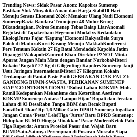
Skip
Trending News:
Sidak Pasar Anom: Kapolres Sumenep
to
Pastikan Stok Minyakita Aman dan Harga Stabil
10 Hari
content
Menuju Sensus Ekonomi 2026: Menakar Ulang Nadi Ekonomi
Sumenep
Razia Bandara Trunojoyo: 48 Motor Brong
Dikandangkan, Polres Sumenep Tebas Balap Liar
Anomali
Regulasi di Tapakerbau: Hegemoni Modal vs Kedaulatan
Ekologi
Jurus Fajar ‘Kepung’ Ekonomi Rakyat
Bela Surya
Paloh di Madura
Kursi Kosong Menuju Makkah
Konferensi
Pers Temuan Kokain 27 Kg Batal Mendadak Kapolda Jatim
Dipanggil Wakapolri
Zamrud Khan Direktur P2NOT Minta
Aparat Jangan Main Mata dengan Bandar Narkoba
Misteri
Kokain ‘Bugatti’ 27 Kg di Giligenting: Kapolres Sumenep Janji
Usut Jaringan Internasional
Misteri 27 Kilogram Kokain
Terdampar di Pantai Pasir Putih
GEBRAKAN CAK FAUZI:
GANDENG BUMN-SWASTA, PERIKANAN SUMENEP
SIAP ‘GO INTERNATIONAL’!
Solusi Lahan KDKMP: Moh.
Ramli Kedepankan Mekanisme dan Ketertiban Aset
Ironi
KDKMP Sumenep: Antara ‘Lampu Hijau’ Bupati dan Jeratan
Lahan di 93 Desa
Rabu Tanpa BBM dan Becak Bupati
Fauzi
Duit ‘Ikan’ Rp 1,6 Miliar Cair: DPRD Sumenep Ingatkan
Jangan Cuma ‘Pesta’ Lele!
Tiga ‘Jurus’ Baru DPRD Sumenep:
Hidupkan BUMD Hingga ‘Jinakkan’ Pasar Modern
Ketok Palu
Tiga Raperda: Antara Proteksi Pasar dan Wajah Baru
BUMD
Satu-Satunya Perempuan di Pusaran Muscab: Siapa