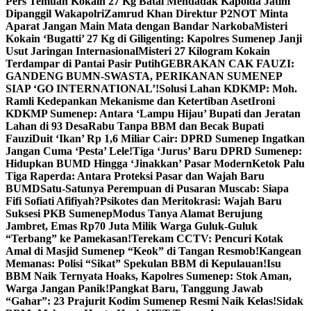
Pers Temuan Kokain 27 Kg Batal Mendadak Kapolda Jatim
Dipanggil Wakapolri
Zamrud Khan Direktur P2NOT Minta
Aparat Jangan Main Mata dengan Bandar Narkoba
Misteri
Kokain ‘Bugatti’ 27 Kg di Giligenting: Kapolres Sumenep Janji
Usut Jaringan Internasional
Misteri 27 Kilogram Kokain
Terdampar di Pantai Pasir Putih
GEBRAKAN CAK FAUZI:
GANDENG BUMN-SWASTA, PERIKANAN SUMENEP
SIAP ‘GO INTERNATIONAL’!
Solusi Lahan KDKMP: Moh.
Ramli Kedepankan Mekanisme dan Ketertiban Aset
Ironi
KDKMP Sumenep: Antara ‘Lampu Hijau’ Bupati dan Jeratan
Lahan di 93 Desa
Rabu Tanpa BBM dan Becak Bupati
Fauzi
Duit ‘Ikan’ Rp 1,6 Miliar Cair: DPRD Sumenep Ingatkan
Jangan Cuma ‘Pesta’ Lele!
Tiga ‘Jurus’ Baru DPRD Sumenep:
Hidupkan BUMD Hingga ‘Jinakkan’ Pasar Modern
Ketok Palu
Tiga Raperda: Antara Proteksi Pasar dan Wajah Baru
BUMD
Satu-Satunya Perempuan di Pusaran Muscab: Siapa
Fifi Sofiati Afifiyah?
Psikotes dan Meritokrasi: Wajah Baru
Suksesi PKB Sumenep
Modus Tanya Alamat Berujung
Jambret, Emas Rp70 Juta Milik Warga Guluk-Guluk
“Terbang” ke Pamekasan!
Terekam CCTV: Pencuri Kotak
Amal di Masjid Sumenep “Keok” di Tangan Resmob!
Kangean
Memanas: Polisi “Sikat” Spekulan BBM di Kepulauan!
Isu
BBM Naik Ternyata Hoaks, Kapolres Sumenep: Stok Aman,
Warga Jangan Panik!
Pangkat Baru, Tanggung Jawab
“Gahar”: 23 Prajurit Kodim Sumenep Resmi Naik Kelas!
Sidak