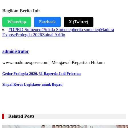
Bagikan Berita Ini:
WhatsApp
Facebook
X (Twitter)
#DPRD Sumenep
#Sekda Sumenep
berita sumenep
Madura
Expose
Prolegda 2026
Zainal Arifin
administrator
www.maduraexpose.com | Mengawal Kepastian Hukum
Navigasi
Gedor Prolegda 2026, 31 Raperda Jadi Prioritas
pos
Sinyal Keras Legislator untuk Bupati
Related Posts