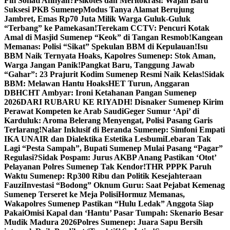
Fifi Sofiati Afifiyah?
Psikotes dan Meritokrasi: Wajah Baru
Suksesi PKB Sumenep
Modus Tanya Alamat Berujung
Jambret, Emas Rp70 Juta Milik Warga Guluk-Guluk
“Terbang” ke Pamekasan!
Terekam CCTV: Pencuri Kotak
Amal di Masjid Sumenep “Keok” di Tangan Resmob!
Kangean
Memanas: Polisi “Sikat” Spekulan BBM di Kepulauan!
Isu
BBM Naik Ternyata Hoaks, Kapolres Sumenep: Stok Aman,
Warga Jangan Panik!
Pangkat Baru, Tanggung Jawab
“Gahar”: 23 Prajurit Kodim Sumenep Resmi Naik Kelas!
Sidak
BBM: Melawan Hantu Hoaks
HET Turun, Anggaran
DBHCHT Ambyar: Ironi Ketahanan Pangan Sumenep
2026
DARI RUBARU KE RIYADH! Disnaker Sumenep Kirim
Perawat Kompeten ke Arab Saudi
Geger Sumur ‘Api’ di
Karduluk: Aroma Belerang Menyengat, Polisi Pasang Garis
Terlarang!
Nalar Inklusif di Beranda Sumenep: Simfoni Empati
IKA UNAIR dan Dialektika Estetika Lesbumi
Lebaran Tak
Lagi “Pesta Sampah”, Bupati Sumenep Mulai Pasang “Pagar”
Regulasi?
Sidak Pospam: Jurus AKBP Anang Pastikan ‘Otot’
Pelayanan Polres Sumenep Tak Kendor!
THR PPPK Paruh
Waktu Sumenep: Rp300 Ribu dan Politik Kesejahteraan
Fauzi
Investasi “Bodong” Oknum Guru: Saat Pejabat Kemenag
Sumenep Terseret ke Meja Polisi
Hormuz Memanas,
Wakapolres Sumenep Pastikan “Hulu Ledak” Anggota Siap
Pakai
Omisi Kapal dan ‘Hantu’ Pasar Tumpah: Skenario Besar
Mudik Madura 2026
Polres Sumenep: Juara Sapu Bersih