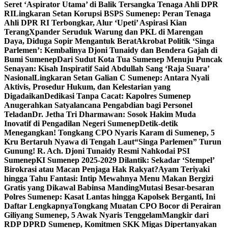
Seret ‘Aspirator Utama’ di Balik Tersangka Tenaga Ahli DPR
RI
Lingkaran Setan Korupsi BSPS Sumenep: Peran Tenaga
Ahli DPR RI Terbongkar, Alur ‘Upeti’ Aspirasi Kian
Terang
Xpander Seruduk Warung dan PKL di Marengan
Daya, Diduga Sopir Mengantuk Berat
Akrobat Politik ‘Singa
Parlemen’: Kembalinya Djoni Tunaidy dan Bendera Gajah di
Bumi Sumenep
Dari Sudut Kota Tua Sumenep Menuju Puncak
Senayan: Kisah Inspiratif Said Abdullah Sang ‘Raja Suara’
Nasional
Lingkaran Setan Galian C Sumenep: Antara Nyali
Aktivis, Prosedur Hukum, dan Kelestarian yang
Digadaikan
Dedikasi Tanpa Cacat: Kapolres Sumenep
Anugerahkan Satyalancana Pengabdian bagi Personel
Teladan
Dr. Jetha Tri Dharmawan: Sosok Hakim Muda
Inovatif di Pengadilan Negeri Sumenep
Detik-detik
Menegangkan! Tongkang CPO Nyaris Karam di Sumenep, 5
Kru Bertaruh Nyawa di Tengah Laut
“Singa Parlemen” Turun
Gunung! R. Ach. Djoni Tunaidy Resmi Nahkodai PSI
Sumenep
KI Sumenep 2025-2029 Dilantik: Sekadar ‘Stempel’
Birokrasi atau Macan Penjaga Hak Rakyat?
Ayam Teriyaki
hingga Tahu Fantasi: Intip Mewahnya Menu Makan Bergizi
Gratis yang Dikawal Babinsa Manding
Mutasi Besar-besaran
Polres Sumenep: Kasat Lantas hingga Kapolsek Berganti, Ini
Daftar Lengkapnya
Tongkang Muatan CPO Bocor di Perairan
Giliyang Sumenep, 5 Awak Nyaris Tenggelam
Mangkir dari
RDP DPRD Sumenep, Komitmen SKK Migas Dipertanyakan