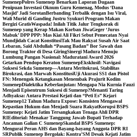
Sumenep
Polres Sumenep Benarkan Laporan Dugaan
Penipuan Investasi Oknum Guru Kemenag, Modus ‘Dana
Masjid’ Jadi Sorotan
Berbanding Terbalik dengan Isu Viral,
Wali Murid di Ganding Justru Syukuri Program Makan
Bergizi Gratis
Waspada! Inilah Titik Jalur Tengkorak di
Sumenep yang Kerap Makan Korban Jiwa
Geger ‘Jurus
Mabuk’ DPP PPP: Mas Kiai Ali Fikri Sebut Pemecatan Nyai
Mundjidah Cacat Konstitusi
Tak Mau Rakyat Susah Air Saat
Lebaran, Said Abdullah “Pasang Badan” Bor Sawah dan
Borong Traktor di Desa Giring
Sinergi Madura Menuju
Lumbung Pangan Nasional: Maduratani Award 2026
Getarkan Pendopo Keraton Sumenep
Eksklusif: Navigasi
Suksesi Sekda Sumenep—Antara Meritokrasi, Stabilitas
Birokrasi, dan Marwah Konstitusi
Uji Akurasi SS1 dan Pistol
FN: Menengok Ketangkasan Menembak Prajurit Kodim
Sumenep
Dialektika Keberlanjutan: Mengapa Nia Kurnia Fauzi
Menjadi Episentrum Suksesi di Sumenep?
Menanti Taring
Adhyaksa: Antara Prestasi Kejati dan “Peti Es” Kejari
Sumenep
12 Tahun Madura Expose: Konsisten Mengawal
Kepastian Hukum dan Menjadi Suara Rakyat
Korupsi BSPS
Sumenep: Kejati Jatim Tersangkakan Tenaga Ahli DPR
RI
Editorial: Menakar Tanggung Jawab Bupati Terhadap
Ancaman Galian C Sumenep
Skandal BSPS Sumenep:
Mengurai Peran AHS dan Bayang-bayang Anggota DPR RI
SR
Publik Sumenep Bergolak: Kontra’SM Desak Kejati Jatim