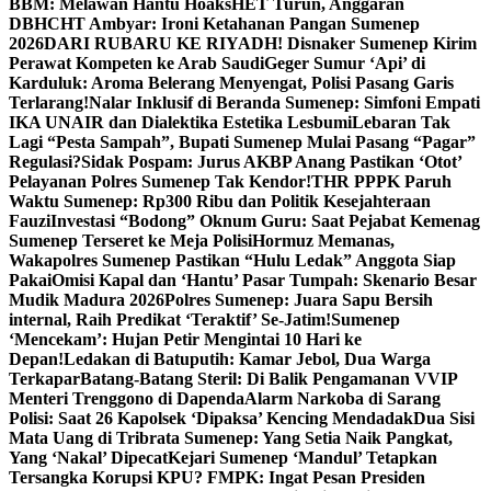
BBM: Melawan Hantu Hoaks
HET Turun, Anggaran
DBHCHT Ambyar: Ironi Ketahanan Pangan Sumenep
2026
DARI RUBARU KE RIYADH! Disnaker Sumenep Kirim
Perawat Kompeten ke Arab Saudi
Geger Sumur ‘Api’ di
Karduluk: Aroma Belerang Menyengat, Polisi Pasang Garis
Terlarang!
Nalar Inklusif di Beranda Sumenep: Simfoni Empati
IKA UNAIR dan Dialektika Estetika Lesbumi
Lebaran Tak
Lagi “Pesta Sampah”, Bupati Sumenep Mulai Pasang “Pagar”
Regulasi?
Sidak Pospam: Jurus AKBP Anang Pastikan ‘Otot’
Pelayanan Polres Sumenep Tak Kendor!
THR PPPK Paruh
Waktu Sumenep: Rp300 Ribu dan Politik Kesejahteraan
Fauzi
Investasi “Bodong” Oknum Guru: Saat Pejabat Kemenag
Sumenep Terseret ke Meja Polisi
Hormuz Memanas,
Wakapolres Sumenep Pastikan “Hulu Ledak” Anggota Siap
Pakai
Omisi Kapal dan ‘Hantu’ Pasar Tumpah: Skenario Besar
Mudik Madura 2026
Polres Sumenep: Juara Sapu Bersih
internal, Raih Predikat ‘Teraktif’ Se-Jatim!
Sumenep
‘Mencekam’: Hujan Petir Mengintai 10 Hari ke
Depan!
Ledakan di Batuputih: Kamar Jebol, Dua Warga
Terkapar
Batang-Batang Steril: Di Balik Pengamanan VVIP
Menteri Trenggono di Dapenda
Alarm Narkoba di Sarang
Polisi: Saat 26 Kapolsek ‘Dipaksa’ Kencing Mendadak
Dua Sisi
Mata Uang di Tribrata Sumenep: Yang Setia Naik Pangkat,
Yang ‘Nakal’ Dipecat
Kejari Sumenep ‘Mandul’ Tetapkan
Tersangka Korupsi KPU? FMPK: Ingat Pesan Presiden