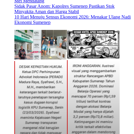
Mei Mendatang
Sidak Pasar Anom: Kapolres Sumenep Pastikan Stok
Minyakita Aman dan Harga Stabil
10 Hari Menuju Sensus Ekonomi 2026: Menakar Ulang Nadi
Ekonomi Sumenep
IRONI ANGGARAN. Ilustrasi
DESAK KEPASTIAN HUKUM.
visual yang menggambarkan
Ketua DPC Perhimpunan
struktur Rancangan APBD
Advokat Indonesia (PERADI)
Kabupaten Sumenep Tahun
Madura Raya, Syafrawi, S.H.,
Anggaran 2026. Dominasi
M.H., memberikan
Belanja Operasi yang
keterangan terkait berlarut-
mencapai 70 persen (Rp1,59
larutnya penetapan tersangka
triliun) terlihat kontras
kasus dugaan korupsi
dengan alokasi Belanja
logistik KPU Sumenep, Senin
Modal yang hanya dijatah
(23/03/2026). Syafrawi
3,2 persen (Rp73,8 miliar).
meminta Kejaksaan Negeri
Ketimpangan ini memicu
Sumenep transparan
kritik terkait efektivitas
mengenai nilai kerugian
anggaran dalam mendorong
negara dan tidak menyasar