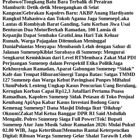
Prabowo!
Tongkang Batu Bara Terbalik di Perairan
Mamburit: Detik-detik Menegangkan di Selat
Kangean!
Gebrakan Kapolres Baru: AKBP Anang Hardiyanto
Rangkul Mahasiswa dan Tokoh Agama Jaga Sumenep
Laka
Lantas di Rombiyah Barat Ganding, Satu Korban Jiwa Usai
Benturan Dua Motor
Berkah Ramadan, 100 Lansia di
Kepanjin Dapat Sembako Gratis
Lima Hari Tak Keluar
Rumah, Warga Pajagalan Ditemukan Meninggal
Dunia
Polantas Menyapa: Membasuh Lelah dengan Sahur di
Jalanan Sumenep
Kiblat Surabaya di Sumenep: Mengurai
Sengkarut Kemiskinan dari Level RT
Membaca Zakat Mal PDI
Perjuangan Sumenep dalam Perspektif Etika Politik
Jaga
Kekhusyukan Ramadan, Aparat Gabungan Sumenep “Sidak”
Kafe dan Tempat Hiburan
Sinergi Tanpa Batas: Satgas TMMD
127 Sumenep dan Warga Kebut Pavingisasi Ponpes Miftahul
Ulum
Polsek Lenteng Ungkap Kasus Pencurian Uang Berulang,
Kerugian Korban Capai Rp12,3 Juta
Hari Pertama Puasa
Ramadhan, Kapolres Sumenep Sidak Petasan di Toko Penjual
Kembang Api
Apa Kabar Kasus Investasi Bodong Guru
Kemenag Sumenep? Dana Masjid Diduga Ikut ‘Dilahap’
Oknum!
Zakat Mal Ketua Banggar DPR RI Said Abdullah
Mengalir, Polres Sumenep Siaga Full Power!
Tok! Bupati
Sumenep Atur Jam Musik Sahur Ramadan 2026: Mulai Pukul
02.00 WIB, Jaga Ketertiban!
Memutus Rantai Keterpencilan
Digital: Ribuan Warga Sumenep Gelar Shalat Tarawih Lebih