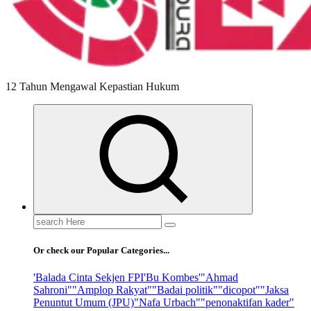
12 Tahun Mengawal Kepastian Hukum
Search
for:
Or check our Popular Categories...
'Balada Cinta Sekjen FPI
'Bu Kombes'
"Ahmad
Sahroni"
"Amplop Rakyat"
"Badai politik"
"dicopot"
"Jaksa
Penuntut Umum (JPU)
"Nafa Urbach"
"penonaktifan kader"