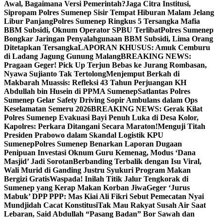
Awal, Bagaimana Versi Pemerintah?
Jaga Citra Institusi,
Sipropam Polres Sumenep Sisir Tempat Hiburan Malam Jelang
Libur Panjang
Polres Sumenep Ringkus 5 Tersangka Mafia
BBM Subsidi, Oknum Operator SPBU Terlibat
Polres Sumenep
Bongkar Jaringan Penyalahgunaan BBM Subsidi, Lima Orang
Ditetapkan Tersangka
LAPORAN KHUSUS: Amuk Cemburu
di Ladang Jagung Gunung Malang
BREAKING NEWS:
Pragaan Geger! Pick Up Terjun Bebas ke Jurang Rombasan,
Nyawa Sujianto Tak Tertolong
Menjemput Berkah di
Makbarah Muassis: Refleksi 43 Tahun Perjuangan KH
Abdullah bin Husein di PPMA Sumenep
Satlantas Polres
Sumenep Gelar Safety Driving Sopir Ambulans dalam Ops
Keselamatan Semeru 2026
BREAKING NEWS: Gerak Kilat
Polres Sumenep Evakuasi Bayi Penuh Luka di Desa Kolor,
Kapolres: Perkara Ditangani Secara Maraton!
Menguji Titah
Presiden Prabowo dalam Skandal Logistik KPU
Sumenep
Polres Sumenep Benarkan Laporan Dugaan
Penipuan Investasi Oknum Guru Kemenag, Modus ‘Dana
Masjid’ Jadi Sorotan
Berbanding Terbalik dengan Isu Viral,
Wali Murid di Ganding Justru Syukuri Program Makan
Bergizi Gratis
Waspada! Inilah Titik Jalur Tengkorak di
Sumenep yang Kerap Makan Korban Jiwa
Geger ‘Jurus
Mabuk’ DPP PPP: Mas Kiai Ali Fikri Sebut Pemecatan Nyai
Mundjidah Cacat Konstitusi
Tak Mau Rakyat Susah Air Saat
Lebaran, Said Abdullah “Pasang Badan” Bor Sawah dan