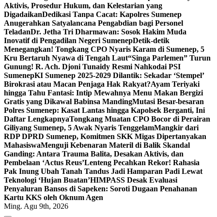
Aktivis, Prosedur Hukum, dan Kelestarian yang
Digadaikan
Dedikasi Tanpa Cacat: Kapolres Sumenep
Anugerahkan Satyalancana Pengabdian bagi Personel
Teladan
Dr. Jetha Tri Dharmawan: Sosok Hakim Muda
Inovatif di Pengadilan Negeri Sumenep
Detik-detik
Menegangkan! Tongkang CPO Nyaris Karam di Sumenep, 5
Kru Bertaruh Nyawa di Tengah Laut
“Singa Parlemen” Turun
Gunung! R. Ach. Djoni Tunaidy Resmi Nahkodai PSI
Sumenep
KI Sumenep 2025-2029 Dilantik: Sekadar ‘Stempel’
Birokrasi atau Macan Penjaga Hak Rakyat?
Ayam Teriyaki
hingga Tahu Fantasi: Intip Mewahnya Menu Makan Bergizi
Gratis yang Dikawal Babinsa Manding
Mutasi Besar-besaran
Polres Sumenep: Kasat Lantas hingga Kapolsek Berganti, Ini
Daftar Lengkapnya
Tongkang Muatan CPO Bocor di Perairan
Giliyang Sumenep, 5 Awak Nyaris Tenggelam
Mangkir dari
RDP DPRD Sumenep, Komitmen SKK Migas Dipertanyakan
Mahasiswa
Menguji Kebenaran Materil di Balik Skandal
Ganding: Antara Trauma Balita, Desakan Aktivis, dan
Pembelaan ‘Actus Reus’
Lenteng Pecahkan Rekor! Rahasia
Pak Inung Ubah Tanah Tandus Jadi Hamparan Padi Lewat
Teknologi ‘Hujan Buatan’
HIMPASS Desak Evaluasi
Penyaluran Bansos di Sapeken: Soroti Dugaan Penahanan
Kartu KKS oleh Oknum Agen
Ming. Agu 9th, 2026