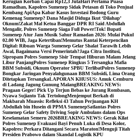
Kerugian Korban Capai Rp12,3 Juta
Hari Pertama Puasa
Ramadhan, Kapolres Sumenep Sidak Petasan di Toko Penjual
Kembang Api
Apa Kabar Kasus Investasi Bodong Guru
Kemenag Sumenep? Dana Masjid Diduga Ikut ‘Dilahap’
Oknum!
Zakat Mal Ketua Banggar DPR RI Said Abdullah
Mengalir, Polres Sumenep Siaga Full Power!
Tok! Bupati
Sumenep Atur Jam Musik Sahur Ramadan 2026: Mulai Pukul
02.00 WIB, Jaga Ketertiban!
Memutus Rantai Keterpencilan
Digital: Ribuan Warga Sumenep Gelar Shalat Tarawih Lebih
Awal, Bagaimana Versi Pemerintah?
Jaga Citra Institusi,
Sipropam Polres Sumenep Sisir Tempat Hiburan Malam Jelang
Libur Panjang
Polres Sumenep Ringkus 5 Tersangka Mafia
BBM Subsidi, Oknum Operator SPBU Terlibat
Polres Sumenep
Bongkar Jaringan Penyalahgunaan BBM Subsidi, Lima Orang
Ditetapkan Tersangka
LAPORAN KHUSUS: Amuk Cemburu
di Ladang Jagung Gunung Malang
BREAKING NEWS:
Pragaan Geger! Pick Up Terjun Bebas ke Jurang Rombasan,
Nyawa Sujianto Tak Tertolong
Menjemput Berkah di
Makbarah Muassis: Refleksi 43 Tahun Perjuangan KH
Abdullah bin Husein di PPMA Sumenep
Satlantas Polres
Sumenep Gelar Safety Driving Sopir Ambulans dalam Ops
Keselamatan Semeru 2026
BREAKING NEWS: Gerak Kilat
Polres Sumenep Evakuasi Bayi Penuh Luka di Desa Kolor,
Kapolres: Perkara Ditangani Secara Maraton!
Menguji Titah
Presiden Prabowo dalam Skandal Logistik KPU