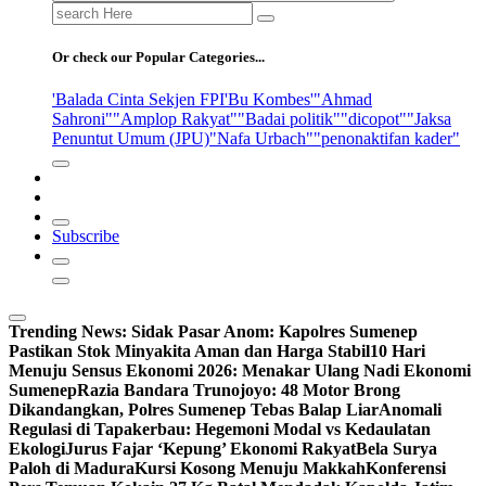
Search
for:
Or check our Popular Categories...
'Balada Cinta Sekjen FPI
'Bu Kombes'
"Ahmad
Sahroni"
"Amplop Rakyat"
"Badai politik"
"dicopot"
"Jaksa
Penuntut Umum (JPU)
"Nafa Urbach"
"penonaktifan kader"
Subscribe
Trending News:
Sidak Pasar Anom: Kapolres Sumenep
Pastikan Stok Minyakita Aman dan Harga Stabil
10 Hari
Menuju Sensus Ekonomi 2026: Menakar Ulang Nadi Ekonomi
Sumenep
Razia Bandara Trunojoyo: 48 Motor Brong
Dikandangkan, Polres Sumenep Tebas Balap Liar
Anomali
Regulasi di Tapakerbau: Hegemoni Modal vs Kedaulatan
Ekologi
Jurus Fajar ‘Kepung’ Ekonomi Rakyat
Bela Surya
Paloh di Madura
Kursi Kosong Menuju Makkah
Konferensi