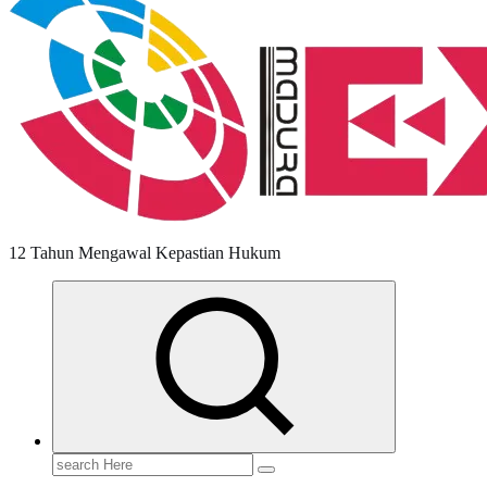
12 Tahun Mengawal Kepastian Hukum
Search
for: