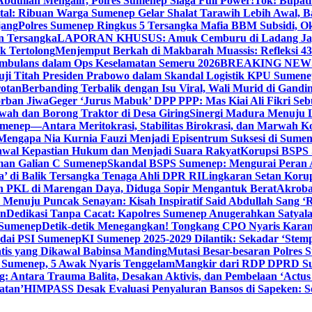
bdullah Mengalir, Polres Sumenep Siaga Full Power!
Tok! Bupat
ital: Ribuan Warga Sumenep Gelar Shalat Tarawih Lebih Awal, 
jang
Polres Sumenep Ringkus 5 Tersangka Mafia BBM Subsidi, O
n Tersangka
LAPORAN KHUSUS: Amuk Cemburu di Ladang Ja
k Tertolong
Menjemput Berkah di Makbarah Muassis: Refleksi 4
 Ambulans dalam Ops Keselamatan Semeru 2026
BREAKING NEWS: G
ji Titah Presiden Prabowo dalam Skandal Logistik KPU Sumen
rotan
Berbanding Terbalik dengan Isu Viral, Wali Murid di Gandi
orban Jiwa
Geger ‘Jurus Mabuk’ DPP PPP: Mas Kiai Ali Fikri Seb
wah dan Borong Traktor di Desa Giring
Sinergi Madura Menuju 
umenep—Antara Meritokrasi, Stabilitas Birokrasi, dan Marwah Ko
 Mengapa Nia Kurnia Fauzi Menjadi Episentrum Suksesi di Sume
awal Kepastian Hukum dan Menjadi Suara Rakyat
Korupsi BSPS 
man Galian C Sumenep
Skandal BSPS Sumenep: Mengurai Peran
a’ di Balik Tersangka Tenaga Ahli DPR RI
Lingkaran Setan Koru
 PKL di Marengan Daya, Diduga Sopir Mengantuk Berat
Akrobat
Menuju Puncak Senayan: Kisah Inspiratif Said Abdullah Sang ‘R
an
Dedikasi Tanpa Cacat: Kapolres Sumenep Anugerahkan Satyala
 Sumenep
Detik-detik Menegangkan! Tongkang CPO Nyaris Karam
odai PSI Sumenep
KI Sumenep 2025-2029 Dilantik: Sekadar ‘Stem
tis yang Dikawal Babinsa Manding
Mutasi Besar-besaran Polres S
 Sumenep, 5 Awak Nyaris Tenggelam
Mangkir dari RDP DPRD Su
g: Antara Trauma Balita, Desakan Aktivis, dan Pembelaan ‘Actus
atan’
HIMPASS Desak Evaluasi Penyaluran Bansos di Sapeken: 