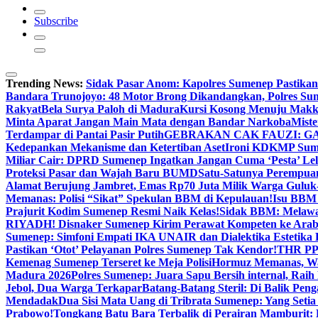
Subscribe
Trending News:
Sidak Pasar Anom: Kapolres Sumenep Pastikan
Bandara Trunojoyo: 48 Motor Brong Dikandangkan, Polres Su
Rakyat
Bela Surya Paloh di Madura
Kursi Kosong Menuju Mak
Minta Aparat Jangan Main Mata dengan Bandar Narkoba
Miste
Terdampar di Pantai Pasir Putih
GEBRAKAN CAK FAUZI: G
Kedepankan Mekanisme dan Ketertiban Aset
Ironi KDKMP Sumen
Miliar Cair: DPRD Sumenep Ingatkan Jangan Cuma ‘Pesta’ Lel
Proteksi Pasar dan Wajah Baru BUMD
Satu-Satunya Perempuan 
Alamat Berujung Jambret, Emas Rp70 Juta Milik Warga Guluk
Memanas: Polisi “Sikat” Spekulan BBM di Kepulauan!
Isu BBM 
Prajurit Kodim Sumenep Resmi Naik Kelas!
Sidak BBM: Melaw
RIYADH! Disnaker Sumenep Kirim Perawat Kompeten ke Arab
Sumenep: Simfoni Empati IKA UNAIR dan Dialektika Estetika
Pastikan ‘Otot’ Pelayanan Polres Sumenep Tak Kendor!
THR PPP
Kemenag Sumenep Terseret ke Meja Polisi
Hormuz Memanas, Wak
Madura 2026
Polres Sumenep: Juara Sapu Bersih internal, Raih 
Jebol, Dua Warga Terkapar
Batang-Batang Steril: Di Balik Pe
Mendadak
Dua Sisi Mata Uang di Tribrata Sumenep: Yang Setia
Prabowo!
Tongkang Batu Bara Terbalik di Perairan Mamburit: 