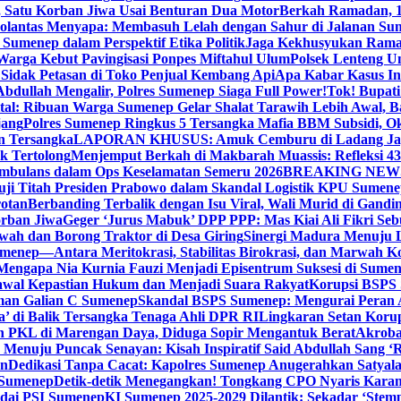
, Satu Korban Jiwa Usai Benturan Dua Motor
Berkah Ramadan, 1
olantas Menyapa: Membasuh Lelah dengan Sahur di Jalanan Su
umenep dalam Perspektif Etika Politik
Jaga Kekhusyukan Rama
arga Kebut Pavingisasi Ponpes Miftahul Ulum
Polsek Lenteng U
Sidak Petasan di Toko Penjual Kembang Api
Apa Kabar Kasus I
bdullah Mengalir, Polres Sumenep Siaga Full Power!
Tok! Bupat
ital: Ribuan Warga Sumenep Gelar Shalat Tarawih Lebih Awal, 
jang
Polres Sumenep Ringkus 5 Tersangka Mafia BBM Subsidi, O
n Tersangka
LAPORAN KHUSUS: Amuk Cemburu di Ladang Ja
k Tertolong
Menjemput Berkah di Makbarah Muassis: Refleksi 4
 Ambulans dalam Ops Keselamatan Semeru 2026
BREAKING NEWS: G
ji Titah Presiden Prabowo dalam Skandal Logistik KPU Sumen
rotan
Berbanding Terbalik dengan Isu Viral, Wali Murid di Gandi
orban Jiwa
Geger ‘Jurus Mabuk’ DPP PPP: Mas Kiai Ali Fikri Seb
wah dan Borong Traktor di Desa Giring
Sinergi Madura Menuju 
umenep—Antara Meritokrasi, Stabilitas Birokrasi, dan Marwah Ko
 Mengapa Nia Kurnia Fauzi Menjadi Episentrum Suksesi di Sume
awal Kepastian Hukum dan Menjadi Suara Rakyat
Korupsi BSPS 
man Galian C Sumenep
Skandal BSPS Sumenep: Mengurai Peran
a’ di Balik Tersangka Tenaga Ahli DPR RI
Lingkaran Setan Koru
 PKL di Marengan Daya, Diduga Sopir Mengantuk Berat
Akrobat
Menuju Puncak Senayan: Kisah Inspiratif Said Abdullah Sang ‘R
an
Dedikasi Tanpa Cacat: Kapolres Sumenep Anugerahkan Satyala
 Sumenep
Detik-detik Menegangkan! Tongkang CPO Nyaris Karam
odai PSI Sumenep
KI Sumenep 2025-2029 Dilantik: Sekadar ‘Stem