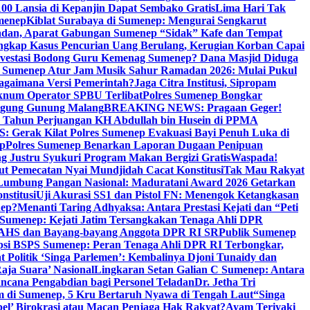
00 Lansia di Kepanjin Dapat Sembako Gratis
Lima Hari Tak
menep
Kiblat Surabaya di Sumenep: Mengurai Sengkarut
dan, Aparat Gabungan Sumenep “Sidak” Kafe dan Tempat
ngkap Kasus Pencurian Uang Berulang, Kerugian Korban Capai
nvestasi Bodong Guru Kemenag Sumenep? Dana Masjid Diduga
i Sumenep Atur Jam Musik Sahur Ramadan 2026: Mulai Pukul
Bagaimana Versi Pemerintah?
Jaga Citra Institusi, Sipropam
knum Operator SPBU Terlibat
Polres Sumenep Bongkar
gung Gunung Malang
BREAKING NEWS: Pragaan Geger!
3 Tahun Perjuangan KH Abdullah bin Husein di PPMA
erak Kilat Polres Sumenep Evakuasi Bayi Penuh Luka di
ep
Polres Sumenep Benarkan Laporan Dugaan Penipuan
ng Justru Syukuri Program Makan Bergizi Gratis
Waspada!
ut Pemecatan Nyai Mundjidah Cacat Konstitusi
Tak Mau Rakyat
Lumbung Pangan Nasional: Maduratani Award 2026 Getarkan
nstitusi
Uji Akurasi SS1 dan Pistol FN: Menengok Ketangkasan
nep?
Menanti Taring Adhyaksa: Antara Prestasi Kejati dan “Peti
Sumenep: Kejati Jatim Tersangkakan Tenaga Ahli DPR
 AHS dan Bayang-bayang Anggota DPR RI SR
Publik Sumenep
psi BSPS Sumenep: Peran Tenaga Ahli DPR RI Terbongkar,
 Politik ‘Singa Parlemen’: Kembalinya Djoni Tunaidy dan
aja Suara’ Nasional
Lingkaran Setan Galian C Sumenep: Antara
ncana Pengabdian bagi Personel Teladan
Dr. Jetha Tri
 di Sumenep, 5 Kru Bertaruh Nyawa di Tengah Laut
“Singa
pel’ Birokrasi atau Macan Penjaga Hak Rakyat?
Ayam Teriyaki