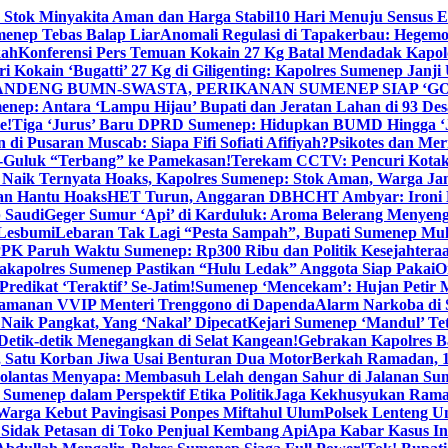
 Stok Minyakita Aman dan Harga Stabil
10 Hari Menuju Sensus 
menep Tebas Balap Liar
Anomali Regulasi di Tapakerbau: Hegemo
kah
Konferensi Pers Temuan Kokain 27 Kg Batal Mendadak Kapol
ri Kokain ‘Bugatti’ 27 Kg di Giligenting: Kapolres Sumenep Janji
ANDENG BUMN-SWASTA, PERIKANAN SUMENEP SIAP ‘GO
ep: Antara ‘Lampu Hijau’ Bupati dan Jeratan Lahan di 93 Des
e!
Tiga ‘Jurus’ Baru DPRD Sumenep: Hidupkan BUMD Hingga ‘
di Pusaran Muscab: Siapa Fifi Sofiati Afifiyah?
Psikotes dan Me
-Guluk “Terbang” ke Pamekasan!
Terekam CCTV: Pencuri Kotak
Naik Ternyata Hoaks, Kapolres Sumenep: Stok Aman, Warga Ja
an Hantu Hoaks
HET Turun, Anggaran DBHCHT Ambyar: Ironi 
 Saudi
Geger Sumur ‘Api’ di Karduluk: Aroma Belerang Menyengat
 Lesbumi
Lebaran Tak Lagi “Pesta Sampah”, Bupati Sumenep Mul
K Paruh Waktu Sumenep: Rp300 Ribu dan Politik Kesejahteraa
apolres Sumenep Pastikan “Hulu Ledak” Anggota Siap Pakai
O
Predikat ‘Teraktif’ Se-Jatim!
Sumenep ‘Mencekam’: Hujan Petir M
ngamanan VVIP Menteri Trenggono di Dapenda
Alarm Narkoba di S
 Naik Pangkat, Yang ‘Nakal’ Dipecat
Kejari Sumenep ‘Mandul’ Te
Detik-detik Menegangkan di Selat Kangean!
Gebrakan Kapolres 
, Satu Korban Jiwa Usai Benturan Dua Motor
Berkah Ramadan, 1
olantas Menyapa: Membasuh Lelah dengan Sahur di Jalanan Su
umenep dalam Perspektif Etika Politik
Jaga Kekhusyukan Rama
arga Kebut Pavingisasi Ponpes Miftahul Ulum
Polsek Lenteng U
Sidak Petasan di Toko Penjual Kembang Api
Apa Kabar Kasus I