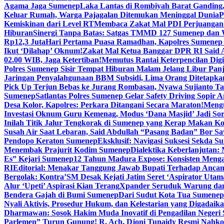
Agama Jaga Sumenep
Laka Lantas di Rombiyah Barat Ganding
Keluar Rumah, Warga Pajagalan Ditemukan Meninggal Dunia
P
Kemiskinan dari Level RT
Membaca Zakat Mal PDI Perjuangan S
Hiburan
Sinergi Tanpa Batas: Satgas TMMD 127 Sumenep dan W
Rp12,3 Juta
Hari Pertama Puasa Ramadhan, Kapolres Sumenep 
Ikut ‘Dilahap’ Oknum!
Zakat Mal Ketua Banggar DPR RI Said A
02.00 WIB, Jaga Ketertiban!
Memutus Rantai Keterpencilan Dig
Polres Sumenep Sisir Tempat Hiburan Malam Jelang Libur Pan
Jaringan Penyalahgunaan BBM Subsidi, Lima Orang Ditetapka
Pick Up Terjun Bebas ke Jurang Rombasan, Nyawa Sujianto Ta
Sumenep
Satlantas Polres Sumenep Gelar Safety Driving Sopir
Desa Kolor, Kapolres: Perkara Ditangani Secara Maraton!
Mengu
Investasi Oknum Guru Kemenag, Modus ‘Dana Masjid’ Jadi So
Inilah Titik Jalur Tengkorak di Sumenep yang Kerap Makan K
Susah Air Saat Lebaran, Said Abdullah “Pasang Badan” Bor Sa
Pendopo Keraton Sumenep
Eksklusif: Navigasi Suksesi Sekda S
Menembak Prajurit Kodim Sumenep
Dialektika Keberlanjutan:
Es” Kejari Sumenep
12 Tahun Madura Expose: Konsisten Meng
RI
Editorial: Menakar Tanggung Jawab Bupati Terhadap Anca
Bergolak: Kontra’SM Desak Kejati Jatim Seret ‘Aspirator Utam
Alur ‘Upeti’ Aspirasi Kian Terang
Xpander Seruduk Warung dan
Bendera Gajah di Bumi Sumenep
Dari Sudut Kota Tua Sumenep 
Nyali Aktivis, Prosedur Hukum, dan Kelestarian yang Digadaik
Dharmawan: Sosok Hakim Muda Inovatif di Pengadilan Negeri
Parlemen” Turun Gunung! R. Ach. Djoni Tunaidy Resmi Nahk