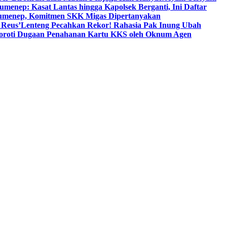
umenep: Kasat Lantas hingga Kapolsek Berganti, Ini Daftar
menep, Komitmen SKK Migas Dipertanyakan
 Reus’
Lenteng Pecahkan Rekor! Rahasia Pak Inung Ubah
Soroti Dugaan Penahanan Kartu KKS oleh Oknum Agen