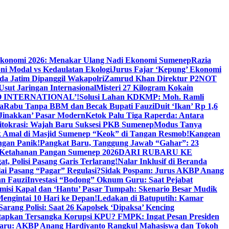
Ekonomi 2026: Menakar Ulang Nadi Ekonomi Sumenep
Razia
ni Modal vs Kedaulatan Ekologi
Jurus Fajar ‘Kepung’ Ekonomi
da Jatim Dipanggil Wakapolri
Zamrud Khan Direktur P2NOT
 Usut Jaringan Internasional
Misteri 27 Kilogram Kokain
 INTERNATIONAL’!
Solusi Lahan KDKMP: Moh. Ramli
a
Rabu Tanpa BBM dan Becak Bupati Fauzi
Duit ‘Ikan’ Rp 1,6
Jinakkan’ Pasar Modern
Ketok Palu Tiga Raperda: Antara
ritokrasi: Wajah Baru Suksesi PKB Sumenep
Modus Tanya
 Amal di Masjid Sumenep “Keok” di Tangan Resmob!
Kangean
ngan Panik!
Pangkat Baru, Tanggung Jawab “Gahar”: 23
Ketahanan Pangan Sumenep 2026
DARI RUBARU KE
, Polisi Pasang Garis Terlarang!
Nalar Inklusif di Beranda
ai Pasang “Pagar” Regulasi?
Sidak Pospam: Jurus AKBP Anang
n Fauzi
Investasi “Bodong” Oknum Guru: Saat Pejabat
misi Kapal dan ‘Hantu’ Pasar Tumpah: Skenario Besar Mudik
engintai 10 Hari ke Depan!
Ledakan di Batuputih: Kamar
arang Polisi: Saat 26 Kapolsek ‘Dipaksa’ Kencing
tapkan Tersangka Korupsi KPU? FMPK: Ingat Pesan Presiden
Baru: AKBP Anang Hardiyanto Rangkul Mahasiswa dan Tokoh