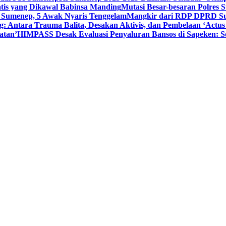
tis yang Dikawal Babinsa Manding
Mutasi Besar-besaran Polres S
 Sumenep, 5 Awak Nyaris Tenggelam
Mangkir dari RDP DPRD Su
g: Antara Trauma Balita, Desakan Aktivis, dan Pembelaan ‘Actus
atan’
HIMPASS Desak Evaluasi Penyaluran Bansos di Sapeken: 