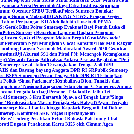
i Sumenep Atur Jam Musik Sahur Ramadan 2026: Mulai Pukul
Bagaimana Versi Pemerintah?
Jaga Citra Institusi, Sipropam
knum Operator SPBU Terlibat
Polres Sumenep Bongkar
gung Gunung Malang
BREAKING NEWS: Pragaan Geger!
3 Tahun Perjuangan KH Abdullah bin Husein di PPMA
erak Kilat Polres Sumenep Evakuasi Bayi Penuh Luka di
ep
Polres Sumenep Benarkan Laporan Dugaan Penipuan
ng Justru Syukuri Program Makan Bergizi Gratis
Waspada!
ut Pemecatan Nyai Mundjidah Cacat Konstitusi
Tak Mau Rakyat
Lumbung Pangan Nasional: Maduratani Award 2026 Getarkan
nstitusi
Uji Akurasi SS1 dan Pistol FN: Menengok Ketangkasan
nep?
Menanti Taring Adhyaksa: Antara Prestasi Kejati dan “Peti
Sumenep: Kejati Jatim Tersangkakan Tenaga Ahli DPR
 AHS dan Bayang-bayang Anggota DPR RI SR
Publik Sumenep
psi BSPS Sumenep: Peran Tenaga Ahli DPR RI Terbongkar,
 Politik ‘Singa Parlemen’: Kembalinya Djoni Tunaidy dan
aja Suara’ Nasional
Lingkaran Setan Galian C Sumenep: Antara
ncana Pengabdian bagi Personel Teladan
Dr. Jetha Tri
 di Sumenep, 5 Kru Bertaruh Nyawa di Tengah Laut
“Singa
pel’ Birokrasi atau Macan Penjaga Hak Rakyat?
Ayam Teriyaki
umenep: Kasat Lantas hingga Kapolsek Berganti, Ini Daftar
menep, Komitmen SKK Migas Dipertanyakan
 Reus’
Lenteng Pecahkan Rekor! Rahasia Pak Inung Ubah
Soroti Dugaan Penahanan Kartu KKS oleh Oknum Agen