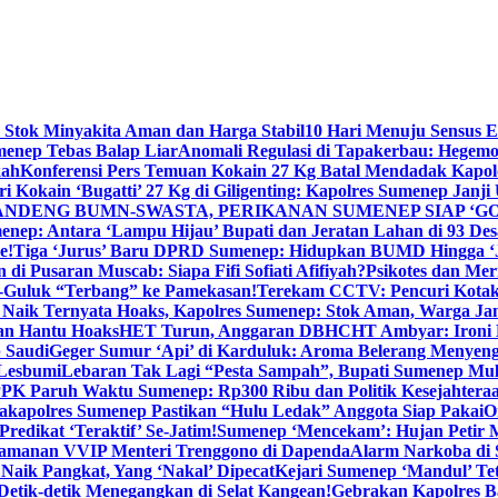
 Stok Minyakita Aman dan Harga Stabil
10 Hari Menuju Sensus 
menep Tebas Balap Liar
Anomali Regulasi di Tapakerbau: Hegemo
kah
Konferensi Pers Temuan Kokain 27 Kg Batal Mendadak Kapol
ri Kokain ‘Bugatti’ 27 Kg di Giligenting: Kapolres Sumenep Janji
ANDENG BUMN-SWASTA, PERIKANAN SUMENEP SIAP ‘GO
ep: Antara ‘Lampu Hijau’ Bupati dan Jeratan Lahan di 93 Des
e!
Tiga ‘Jurus’ Baru DPRD Sumenep: Hidupkan BUMD Hingga ‘
di Pusaran Muscab: Siapa Fifi Sofiati Afifiyah?
Psikotes dan Me
-Guluk “Terbang” ke Pamekasan!
Terekam CCTV: Pencuri Kotak
Naik Ternyata Hoaks, Kapolres Sumenep: Stok Aman, Warga Ja
an Hantu Hoaks
HET Turun, Anggaran DBHCHT Ambyar: Ironi 
 Saudi
Geger Sumur ‘Api’ di Karduluk: Aroma Belerang Menyengat
 Lesbumi
Lebaran Tak Lagi “Pesta Sampah”, Bupati Sumenep Mul
K Paruh Waktu Sumenep: Rp300 Ribu dan Politik Kesejahteraa
apolres Sumenep Pastikan “Hulu Ledak” Anggota Siap Pakai
O
Predikat ‘Teraktif’ Se-Jatim!
Sumenep ‘Mencekam’: Hujan Petir M
ngamanan VVIP Menteri Trenggono di Dapenda
Alarm Narkoba di S
 Naik Pangkat, Yang ‘Nakal’ Dipecat
Kejari Sumenep ‘Mandul’ Te
Detik-detik Menegangkan di Selat Kangean!
Gebrakan Kapolres 