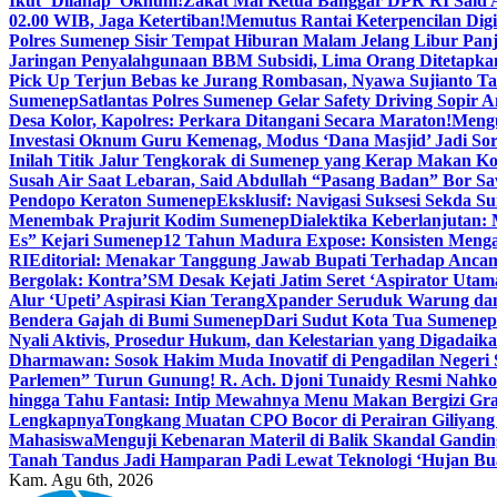
Ikut ‘Dilahap’ Oknum!
Zakat Mal Ketua Banggar DPR RI Said A
02.00 WIB, Jaga Ketertiban!
Memutus Rantai Keterpencilan Dig
Polres Sumenep Sisir Tempat Hiburan Malam Jelang Libur Pan
Jaringan Penyalahgunaan BBM Subsidi, Lima Orang Ditetapka
Pick Up Terjun Bebas ke Jurang Rombasan, Nyawa Sujianto Ta
Sumenep
Satlantas Polres Sumenep Gelar Safety Driving Sopir
Desa Kolor, Kapolres: Perkara Ditangani Secara Maraton!
Mengu
Investasi Oknum Guru Kemenag, Modus ‘Dana Masjid’ Jadi So
Inilah Titik Jalur Tengkorak di Sumenep yang Kerap Makan K
Susah Air Saat Lebaran, Said Abdullah “Pasang Badan” Bor Sa
Pendopo Keraton Sumenep
Eksklusif: Navigasi Suksesi Sekda S
Menembak Prajurit Kodim Sumenep
Dialektika Keberlanjutan:
Es” Kejari Sumenep
12 Tahun Madura Expose: Konsisten Meng
RI
Editorial: Menakar Tanggung Jawab Bupati Terhadap Anca
Bergolak: Kontra’SM Desak Kejati Jatim Seret ‘Aspirator Utam
Alur ‘Upeti’ Aspirasi Kian Terang
Xpander Seruduk Warung dan
Bendera Gajah di Bumi Sumenep
Dari Sudut Kota Tua Sumenep 
Nyali Aktivis, Prosedur Hukum, dan Kelestarian yang Digadaik
Dharmawan: Sosok Hakim Muda Inovatif di Pengadilan Negeri
Parlemen” Turun Gunung! R. Ach. Djoni Tunaidy Resmi Nahk
hingga Tahu Fantasi: Intip Mewahnya Menu Makan Bergizi Gra
Lengkapnya
Tongkang Muatan CPO Bocor di Perairan Giliyang
Mahasiswa
Menguji Kebenaran Materil di Balik Skandal Gandin
Tanah Tandus Jadi Hamparan Padi Lewat Teknologi ‘Hujan Bu
Kam. Agu 6th, 2026