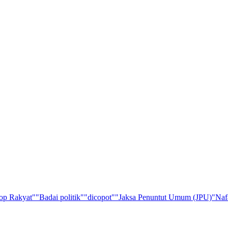
op Rakyat"
"Badai politik"
"dicopot"
"Jaksa Penuntut Umum (JPU)
"Naf