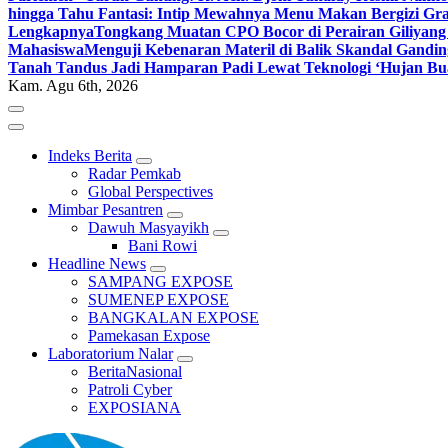
hingga Tahu Fantasi: Intip Mewahnya Menu Makan Bergizi Gra
Lengkapnya
Tongkang Muatan CPO Bocor di Perairan Giliyang
Mahasiswa
Menguji Kebenaran Materil di Balik Skandal Gandin
Tanah Tandus Jadi Hamparan Padi Lewat Teknologi ‘Hujan Bu
Kam. Agu 6th, 2026
Indeks Berita
Radar Pemkab
Global Perspectives
Mimbar Pesantren
Dawuh Masyayikh
Bani Rowi
Headline News
SAMPANG EXPOSE
SUMENEP EXPOSE
BANGKALAN EXPOSE
Pamekasan Expose
Laboratorium Nalar
BeritaNasional
Patroli Cyber
EXPOSIANA