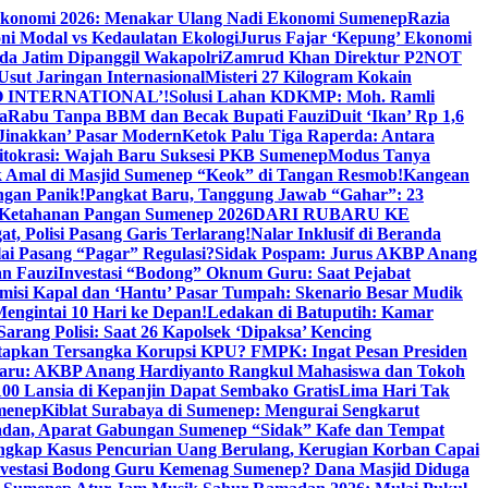
Ekonomi 2026: Menakar Ulang Nadi Ekonomi Sumenep
Razia
ni Modal vs Kedaulatan Ekologi
Jurus Fajar ‘Kepung’ Ekonomi
da Jatim Dipanggil Wakapolri
Zamrud Khan Direktur P2NOT
 Usut Jaringan Internasional
Misteri 27 Kilogram Kokain
 INTERNATIONAL’!
Solusi Lahan KDKMP: Moh. Ramli
a
Rabu Tanpa BBM dan Becak Bupati Fauzi
Duit ‘Ikan’ Rp 1,6
Jinakkan’ Pasar Modern
Ketok Palu Tiga Raperda: Antara
ritokrasi: Wajah Baru Suksesi PKB Sumenep
Modus Tanya
 Amal di Masjid Sumenep “Keok” di Tangan Resmob!
Kangean
ngan Panik!
Pangkat Baru, Tanggung Jawab “Gahar”: 23
Ketahanan Pangan Sumenep 2026
DARI RUBARU KE
, Polisi Pasang Garis Terlarang!
Nalar Inklusif di Beranda
ai Pasang “Pagar” Regulasi?
Sidak Pospam: Jurus AKBP Anang
n Fauzi
Investasi “Bodong” Oknum Guru: Saat Pejabat
misi Kapal dan ‘Hantu’ Pasar Tumpah: Skenario Besar Mudik
engintai 10 Hari ke Depan!
Ledakan di Batuputih: Kamar
arang Polisi: Saat 26 Kapolsek ‘Dipaksa’ Kencing
tapkan Tersangka Korupsi KPU? FMPK: Ingat Pesan Presiden
Baru: AKBP Anang Hardiyanto Rangkul Mahasiswa dan Tokoh
00 Lansia di Kepanjin Dapat Sembako Gratis
Lima Hari Tak
menep
Kiblat Surabaya di Sumenep: Mengurai Sengkarut
dan, Aparat Gabungan Sumenep “Sidak” Kafe dan Tempat
ngkap Kasus Pencurian Uang Berulang, Kerugian Korban Capai
nvestasi Bodong Guru Kemenag Sumenep? Dana Masjid Diduga