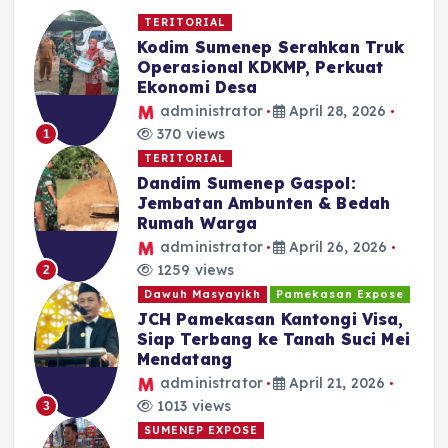
TERITORIAL
Kodim Sumenep Serahkan Truk
Operasional KDKMP, Perkuat
Ekonomi Desa
administrator
April 28, 2026
370 views
1
TERITORIAL
Dandim Sumenep Gaspol:
Jembatan Ambunten & Bedah
Rumah Warga
administrator
April 26, 2026
1259 views
2
Dawuh Masyayikh
Pamekasan Expose
JCH Pamekasan Kantongi Visa,
Siap Terbang ke Tanah Suci Mei
Mendatang
administrator
April 21, 2026
1013 views
3
SUMENEP EXPOSE