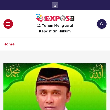
S
k
i
p
t
12 Tahun Mengawal
o
Kepastian Hukum
c
o
Home
n
t
e
n
t