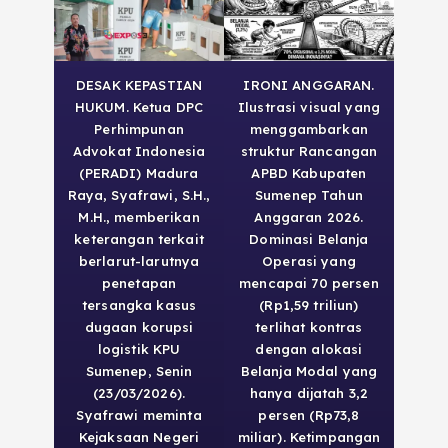
DESAK KEPASTIAN
IRONI ANGGARAN.
HUKUM. Ketua DPC
Ilustrasi visual yang
Perhimpunan
menggambarkan
Advokat Indonesia
struktur Rancangan
(PERADI) Madura
APBD Kabupaten
Raya, Syafrawi, S.H.,
Sumenep Tahun
M.H., memberikan
Anggaran 2026.
keterangan terkait
Dominasi Belanja
berlarut-larutnya
Operasi yang
penetapan
mencapai 70 persen
tersangka kasus
(Rp1,59 triliun)
dugaan korupsi
terlihat kontras
logistik KPU
dengan alokasi
Sumenep, Senin
Belanja Modal yang
(23/03/2026).
hanya dijatah 3,2
Syafrawi meminta
persen (Rp73,8
Kejaksaan Negeri
miliar). Ketimpangan