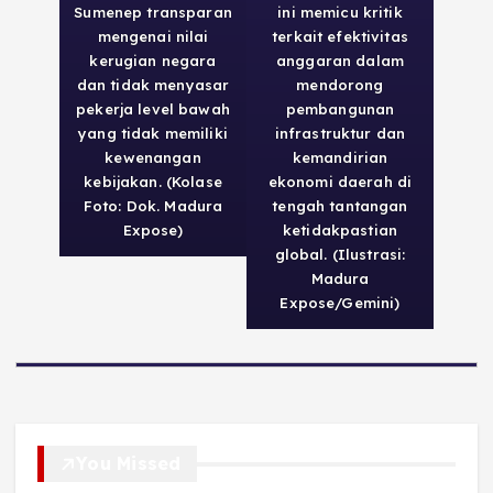
Sumenep transparan
ini memicu kritik
mengenai nilai
terkait efektivitas
kerugian negara
anggaran dalam
dan tidak menyasar
mendorong
pekerja level bawah
pembangunan
yang tidak memiliki
infrastruktur dan
kewenangan
kemandirian
kebijakan. (Kolase
ekonomi daerah di
Foto: Dok. Madura
tengah tantangan
Expose)
ketidakpastian
global. (Ilustrasi:
Madura
Expose/Gemini)
You Missed