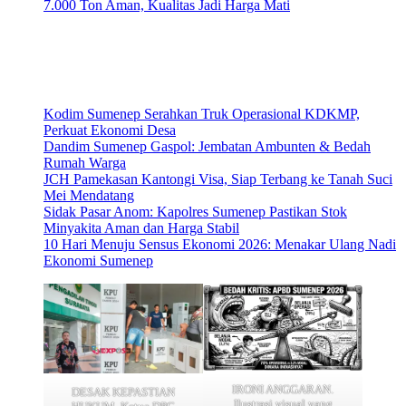
7.000 Ton Aman, Kualitas Jadi Harga Mati
Kodim Sumenep Serahkan Truk Operasional KDKMP,
Perkuat Ekonomi Desa
Dandim Sumenep Gaspol: Jembatan Ambunten & Bedah
Rumah Warga
JCH Pamekasan Kantongi Visa, Siap Terbang ke Tanah Suci
Mei Mendatang
Sidak Pasar Anom: Kapolres Sumenep Pastikan Stok
Minyakita Aman dan Harga Stabil
10 Hari Menuju Sensus Ekonomi 2026: Menakar Ulang Nadi
Ekonomi Sumenep
IRONI ANGGARAN.
DESAK KEPASTIAN
Ilustrasi visual yang