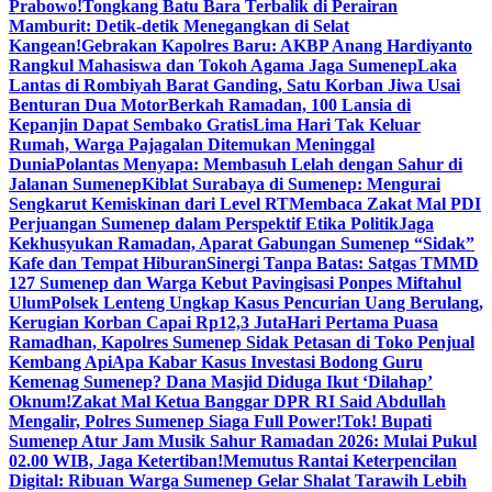
Prabowo!
Tongkang Batu Bara Terbalik di Perairan
Mamburit: Detik-detik Menegangkan di Selat
Kangean!
Gebrakan Kapolres Baru: AKBP Anang Hardiyanto
Rangkul Mahasiswa dan Tokoh Agama Jaga Sumenep
Laka
Lantas di Rombiyah Barat Ganding, Satu Korban Jiwa Usai
Benturan Dua Motor
Berkah Ramadan, 100 Lansia di
Kepanjin Dapat Sembako Gratis
Lima Hari Tak Keluar
Rumah, Warga Pajagalan Ditemukan Meninggal
Dunia
Polantas Menyapa: Membasuh Lelah dengan Sahur di
Jalanan Sumenep
Kiblat Surabaya di Sumenep: Mengurai
Sengkarut Kemiskinan dari Level RT
Membaca Zakat Mal PDI
Perjuangan Sumenep dalam Perspektif Etika Politik
Jaga
Kekhusyukan Ramadan, Aparat Gabungan Sumenep “Sidak”
Kafe dan Tempat Hiburan
Sinergi Tanpa Batas: Satgas TMMD
127 Sumenep dan Warga Kebut Pavingisasi Ponpes Miftahul
Ulum
Polsek Lenteng Ungkap Kasus Pencurian Uang Berulang,
Kerugian Korban Capai Rp12,3 Juta
Hari Pertama Puasa
Ramadhan, Kapolres Sumenep Sidak Petasan di Toko Penjual
Kembang Api
Apa Kabar Kasus Investasi Bodong Guru
Kemenag Sumenep? Dana Masjid Diduga Ikut ‘Dilahap’
Oknum!
Zakat Mal Ketua Banggar DPR RI Said Abdullah
Mengalir, Polres Sumenep Siaga Full Power!
Tok! Bupati
Sumenep Atur Jam Musik Sahur Ramadan 2026: Mulai Pukul
02.00 WIB, Jaga Ketertiban!
Memutus Rantai Keterpencilan
Digital: Ribuan Warga Sumenep Gelar Shalat Tarawih Lebih