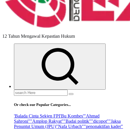
12 Tahun Mengawal Kepastian Hukum
Search
for:
Or check our Popular Categories...
'Balada Cinta Sekjen FPI
'Bu Kombes'
"Ahmad
Sahroni"
"Amplop Rakyat"
"Badai politik"
"dicopot"
"Jaksa
Penuntut Umum (JPU)
"Nafa Urbach"
"penonaktifan kader"