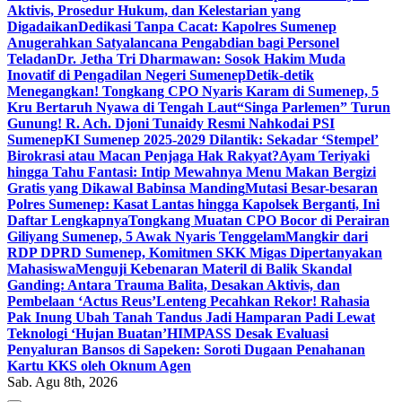
Aktivis, Prosedur Hukum, dan Kelestarian yang
Digadaikan
Dedikasi Tanpa Cacat: Kapolres Sumenep
Anugerahkan Satyalancana Pengabdian bagi Personel
Teladan
Dr. Jetha Tri Dharmawan: Sosok Hakim Muda
Inovatif di Pengadilan Negeri Sumenep
Detik-detik
Menegangkan! Tongkang CPO Nyaris Karam di Sumenep, 5
Kru Bertaruh Nyawa di Tengah Laut
“Singa Parlemen” Turun
Gunung! R. Ach. Djoni Tunaidy Resmi Nahkodai PSI
Sumenep
KI Sumenep 2025-2029 Dilantik: Sekadar ‘Stempel’
Birokrasi atau Macan Penjaga Hak Rakyat?
Ayam Teriyaki
hingga Tahu Fantasi: Intip Mewahnya Menu Makan Bergizi
Gratis yang Dikawal Babinsa Manding
Mutasi Besar-besaran
Polres Sumenep: Kasat Lantas hingga Kapolsek Berganti, Ini
Daftar Lengkapnya
Tongkang Muatan CPO Bocor di Perairan
Giliyang Sumenep, 5 Awak Nyaris Tenggelam
Mangkir dari
RDP DPRD Sumenep, Komitmen SKK Migas Dipertanyakan
Mahasiswa
Menguji Kebenaran Materil di Balik Skandal
Ganding: Antara Trauma Balita, Desakan Aktivis, dan
Pembelaan ‘Actus Reus’
Lenteng Pecahkan Rekor! Rahasia
Pak Inung Ubah Tanah Tandus Jadi Hamparan Padi Lewat
Teknologi ‘Hujan Buatan’
HIMPASS Desak Evaluasi
Penyaluran Bansos di Sapeken: Soroti Dugaan Penahanan
Kartu KKS oleh Oknum Agen
Sab. Agu 8th, 2026