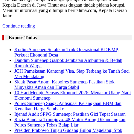
Kepala Daerah di Jawa Timur atas dugaan tindak pidana korupsi.
Menurut informasi yang dihimpun beritalima.com, Kepala Daerah
Jatim…
Continue reading
Expose Today
Kodim Sumenep Serahkan Truk Operasional KDKMP,
Perkuat Ekonomi Desa
Dandim Sumenep Gaspol: Jembatan Ambunten & Bedah
Rumah Warga
JCH Pamekasan Kantongi Visa, Siap Terbang ke Tanah Suci
Mei Mendatang
Sidak Pasar Anom: Kapolres Sumenep Pastikan Stok
Minyakita Aman dan Harga Stabil
10 Hari Menuju Sensus Ekonomi 2026: Menakar Ulang Nadi
Ekonomi Sumenep
Polres Sumenep Siaga: Antisipasi Kelangkaan BBM dan
Kenaikan Harga Sembako
Itjenad Audit SPPG Sumenep: Pastikan Gizi Tepat Sasaran
Razia Bandara Trunojoyo: 48 Motor Brong Dikandangkan,
Polres Sumenep Tebas Balap Liar
Presiden Prabowo Tinjau Gudang Bulog Magelang: Stok