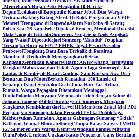
internal, Raih Predikat ‘Teraktif’ Se-Jatim!
Sumenep
‘Mencekam’: Hujan Petir Mengintai 10 Hari ke
Depan!
Ledakan di Batuputih: Kamar Jebol, Dua Warga
Terkapar
Batang-Batang Steril: Di Balik Pengamanan VVIP
Menteri Trenggono di Dapenda
Alarm Narkoba di Sarang
Polisi: Saat 26 Kapolsek ‘Dipaksa’ Kencing Mendadak
Dua Sisi
Mata Uang di Tribrata Sumenep: Yang Setia Naik Pangkat,
Yang ‘Nakal’ Dipecat
Kejari Sumenep ‘Mandul’ Tetapkan
Tersangka Korupsi KPU? FMPK: Ingat Pesan Presiden
Prabowo!
Tongkang Batu Bara Terbalik di Perairan
Mamburit: Detik-detik Menegangkan di Selat
Kangean!
Gebrakan Kapolres Baru: AKBP Anang Hardiyanto
Rangkul Mahasiswa dan Tokoh Agama Jaga Sumenep
Laka
Lantas di Rombiyah Barat Ganding, Satu Korban Jiwa Usai
Benturan Dua Motor
Berkah Ramadan, 100 Lansia di
Kepanjin Dapat Sembako Gratis
Lima Hari Tak Keluar
Rumah, Warga Pajagalan Ditemukan Meninggal
Dunia
Polantas Menyapa: Membasuh Lelah dengan Sahur di
Jalanan Sumenep
Kiblat Surabaya di Sumenep: Mengurai
Sengkarut Kemiskinan dari Level RT
Membaca Zakat Mal PDI
Perjuangan Sumenep dalam Perspektif Etika Politik
Jaga
Kekhusyukan Ramadan, Aparat Gabungan Sumenep “Sidak”
Kafe dan Tempat Hiburan
Sinergi Tanpa Batas: Satgas TMMD
127 Sumenep dan Warga Kebut Pavingisasi Ponpes Miftahul
Ulum
Polsek Lenteng Ungkap Kasus Pencurian Uang Berulang,