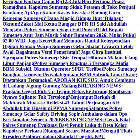
Kerugian Korban Capai Rp12,3 Juta
Hari Pertama Puasa
Ramadhan, Kapolres Sumenep Sidak Petasan di Toko Penjual
Kembang Api
Apa Kabar Kasus Investasi Bodong Guru
Kemenag Sumenep? Dana Masjid Diduga Ikut ‘Dilahap’
Oknum!
Zakat Mal Ketua Banggar DPR RI Said Abdullah
Mengalir, Polres Sumenep Siaga Full Power!
Tok! Bupati
Sumenep Atur Jam Musik Sahur Ramadan 2026: Mulai Pukul
02.00 WIB, Jaga Ketertiban!
Memutus Rantai Keterpencilan
Digital: Ribuan Warga Sumenep Gelar Shalat Tarawih Lebih
Awal, Bagaimana Versi Pemerintah?
Jaga Citra Institusi,
Sipropam Polres Sumenep Sisir Tempat Hiburan Malam Jelang
Libur Panjang
Polres Sumenep Ringkus 5 Tersangka Mafia
BBM Subsidi, Oknum Operator SPBU Terlibat
Polres Sumenep
Bongkar Jaringan Penyalahgunaan BBM Subsidi, Lima Orang
Ditetapkan Tersangka
LAPORAN KHUSUS: Amuk Cemburu
di Ladang Jagung Gunung Malang
BREAKING NEWS:
Pragaan Geger! Pick Up Terjun Bebas ke Jurang Rombasan,
Nyawa Sujianto Tak Tertolong
Menjemput Berkah di
Makbarah Muassis: Refleksi 43 Tahun Perjuangan KH
Abdullah bin Husein di PPMA Sumenep
Satlantas Polres
Sumenep Gelar Safety Driving Sopir Ambulans dalam Ops
Keselamatan Semeru 2026
BREAKING NEWS: Gerak Kilat
Polres Sumenep Evakuasi Bayi Penuh Luka di Desa Kolor,
Kapolres: Perkara Ditangani Secara Maraton!
Menguji Titah
Presiden Prabowo dalam Skandal Logistik KPU