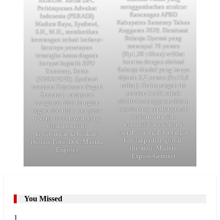
HUKUM. Ketua DPC
menggambarkan struktur
Perhimpunan Advokat
Rancangan APBD
Indonesia (PERADI)
Kabupaten Sumenep Tahun
Madura Raya, Syafrawi,
Anggaran 2026. Dominasi
S.H., M.H., memberikan
Belanja Operasi yang
keterangan terkait berlarut-
mencapai 70 persen
larutnya penetapan
(Rp1,59 triliun) terlihat
tersangka kasus dugaan
kontras dengan alokasi
korupsi logistik KPU
Belanja Modal yang hanya
Sumenep, Senin
dijatah 3,2 persen (Rp73,8
(23/03/2026). Syafrawi
miliar). Ketimpangan ini
meminta Kejaksaan Negeri
memicu kritik terkait
Sumenep transparan
efektivitas anggaran dalam
mengenai nilai kerugian
mendorong pembangunan
negara dan tidak menyasar
infrastruktur dan
pekerja level bawah yang
kemandirian ekonomi
tidak memiliki
daerah di tengah tantangan
kewenangan kebijakan.
ketidakpastian global.
(Kolase Foto: Dok. Madura
(Ilustrasi: Madura
Expose)
Expose/Gemini)
You Missed
1