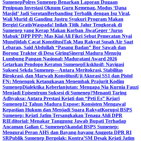
Sumenep
Polres Sumenep Benarkan Laporan Dugaan
Penipuan Investasi Oknum Guru Kemenag, Modus ‘Dana
Masjid’ Jadi Sorotan
Berbanding Terbalik dengan Isu Viral,
Wali Murid di Ganding Justru Syukuri Program Makan
Bergizi Gratis
Waspada! Inilah Titik Jalur Tengkorak di
Sumenep yang Kerap Makan Korban Jiwa
Geger ‘Jurus
Mabuk’ DPP PPP: Mas Kiai Ali Fikri Sebut Pemecatan Nyai
Mundjidah Cacat Konstitusi
Tak Mau Rakyat Susah Air Saat
Lebaran, Said Abdullah “Pasang Badan” Bor Sawah dan
Borong Traktor di Desa Giring
Sinergi Madura Menuju
Lumbung Pangan Nasional: Maduratani Award 2026
Getarkan Pendopo Keraton Sumenep
Eksklusif: Navigasi
Suksesi Sekda Sumenep—Antara Meritokrasi, Stabilitas
Birokrasi, dan Marwah Konstitusi
Uji Akurasi SS1 dan Pistol
FN: Menengok Ketangkasan Menembak Prajurit Kodim
Sumenep
Dialektika Keberlanjutan: Mengapa Nia Kurnia Fauzi
Menjadi Episentrum Suksesi di Sumenep?
Menanti Taring
Adhyaksa: Antara Prestasi Kejati dan “Peti Es” Kejari
Sumenep
12 Tahun Madura Expose: Konsisten Mengawal
Kepastian Hukum dan Menjadi Suara Rakyat
Korupsi BSPS
Sumenep: Kejati Jatim Tersangkakan Tenaga Ahli DPR
RI
Editorial: Menakar Tanggung Jawab Bupati Terhadap
Ancaman Galian C Sumenep
Skandal BSPS Sumenep:
Mengurai Peran AHS dan Bayang-bayang Anggota DPR RI
SR
Publik Sumenep Bergolak: Kontra’SM Desak Kejati Jatim