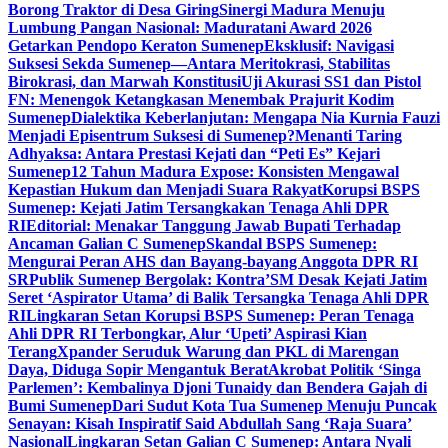
Borong Traktor di Desa Giring
Sinergi Madura Menuju
Lumbung Pangan Nasional: Maduratani Award 2026
Getarkan Pendopo Keraton Sumenep
Eksklusif: Navigasi
Suksesi Sekda Sumenep—Antara Meritokrasi, Stabilitas
Birokrasi, dan Marwah Konstitusi
Uji Akurasi SS1 dan Pistol
FN: Menengok Ketangkasan Menembak Prajurit Kodim
Sumenep
Dialektika Keberlanjutan: Mengapa Nia Kurnia Fauzi
Menjadi Episentrum Suksesi di Sumenep?
Menanti Taring
Adhyaksa: Antara Prestasi Kejati dan “Peti Es” Kejari
Sumenep
12 Tahun Madura Expose: Konsisten Mengawal
Kepastian Hukum dan Menjadi Suara Rakyat
Korupsi BSPS
Sumenep: Kejati Jatim Tersangkakan Tenaga Ahli DPR
RI
Editorial: Menakar Tanggung Jawab Bupati Terhadap
Ancaman Galian C Sumenep
Skandal BSPS Sumenep:
Mengurai Peran AHS dan Bayang-bayang Anggota DPR RI
SR
Publik Sumenep Bergolak: Kontra’SM Desak Kejati Jatim
Seret ‘Aspirator Utama’ di Balik Tersangka Tenaga Ahli DPR
RI
Lingkaran Setan Korupsi BSPS Sumenep: Peran Tenaga
Ahli DPR RI Terbongkar, Alur ‘Upeti’ Aspirasi Kian
Terang
Xpander Seruduk Warung dan PKL di Marengan
Daya, Diduga Sopir Mengantuk Berat
Akrobat Politik ‘Singa
Parlemen’: Kembalinya Djoni Tunaidy dan Bendera Gajah di
Bumi Sumenep
Dari Sudut Kota Tua Sumenep Menuju Puncak
Senayan: Kisah Inspiratif Said Abdullah Sang ‘Raja Suara’
Nasional
Lingkaran Setan Galian C Sumenep: Antara Nyali