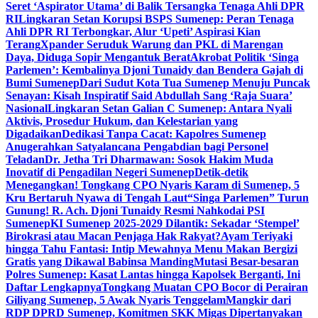
Seret ‘Aspirator Utama’ di Balik Tersangka Tenaga Ahli DPR
RI
Lingkaran Setan Korupsi BSPS Sumenep: Peran Tenaga
Ahli DPR RI Terbongkar, Alur ‘Upeti’ Aspirasi Kian
Terang
Xpander Seruduk Warung dan PKL di Marengan
Daya, Diduga Sopir Mengantuk Berat
Akrobat Politik ‘Singa
Parlemen’: Kembalinya Djoni Tunaidy dan Bendera Gajah di
Bumi Sumenep
Dari Sudut Kota Tua Sumenep Menuju Puncak
Senayan: Kisah Inspiratif Said Abdullah Sang ‘Raja Suara’
Nasional
Lingkaran Setan Galian C Sumenep: Antara Nyali
Aktivis, Prosedur Hukum, dan Kelestarian yang
Digadaikan
Dedikasi Tanpa Cacat: Kapolres Sumenep
Anugerahkan Satyalancana Pengabdian bagi Personel
Teladan
Dr. Jetha Tri Dharmawan: Sosok Hakim Muda
Inovatif di Pengadilan Negeri Sumenep
Detik-detik
Menegangkan! Tongkang CPO Nyaris Karam di Sumenep, 5
Kru Bertaruh Nyawa di Tengah Laut
“Singa Parlemen” Turun
Gunung! R. Ach. Djoni Tunaidy Resmi Nahkodai PSI
Sumenep
KI Sumenep 2025-2029 Dilantik: Sekadar ‘Stempel’
Birokrasi atau Macan Penjaga Hak Rakyat?
Ayam Teriyaki
hingga Tahu Fantasi: Intip Mewahnya Menu Makan Bergizi
Gratis yang Dikawal Babinsa Manding
Mutasi Besar-besaran
Polres Sumenep: Kasat Lantas hingga Kapolsek Berganti, Ini
Daftar Lengkapnya
Tongkang Muatan CPO Bocor di Perairan
Giliyang Sumenep, 5 Awak Nyaris Tenggelam
Mangkir dari
RDP DPRD Sumenep, Komitmen SKK Migas Dipertanyakan