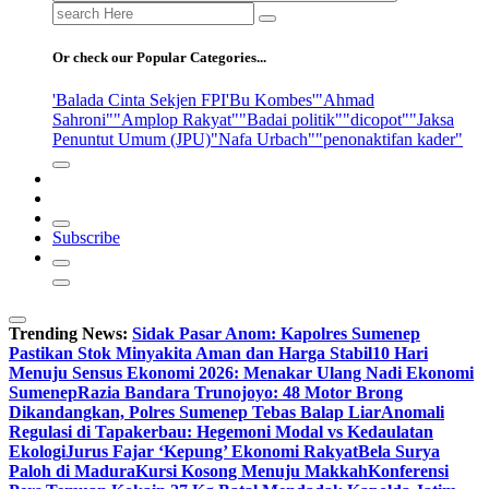
Search
for:
Or check our Popular Categories...
'Balada Cinta Sekjen FPI
'Bu Kombes'
"Ahmad
Sahroni"
"Amplop Rakyat"
"Badai politik"
"dicopot"
"Jaksa
Penuntut Umum (JPU)
"Nafa Urbach"
"penonaktifan kader"
Subscribe
Trending News:
Sidak Pasar Anom: Kapolres Sumenep
Pastikan Stok Minyakita Aman dan Harga Stabil
10 Hari
Menuju Sensus Ekonomi 2026: Menakar Ulang Nadi Ekonomi
Sumenep
Razia Bandara Trunojoyo: 48 Motor Brong
Dikandangkan, Polres Sumenep Tebas Balap Liar
Anomali
Regulasi di Tapakerbau: Hegemoni Modal vs Kedaulatan
Ekologi
Jurus Fajar ‘Kepung’ Ekonomi Rakyat
Bela Surya
Paloh di Madura
Kursi Kosong Menuju Makkah
Konferensi