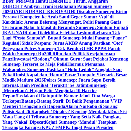
BBM: Melawan Hantu Hoaks
HET Turun, Anggaran
DBHCHT Ambyar: Ironi Ketahanan Pangan Sumenep
2026
DARI RUBARU KE RIYADH! Disnaker Sumenep Kirim
Perawat Kompeten ke Arab Saudi
Geger Sumur ‘Api’ di
Karduluk: Aroma Belerang Menyengat, Polisi Pasang Garis
Terlarang!
Nalar Inklusif di Beranda Sumenep: Simfoni Empati
IKA UNAIR dan Dialektika Estetika Lesbumi
Lebaran Tak
Lagi “Pesta Sampah”, Bupati Sumenep Mulai Pasang “Pagar”
Regulasi?
Sidak Pospam: Jurus AKBP Anang Pastikan ‘Otot’
Pelayanan Polres Sumenep Tak Kendor!
THR PPPK Paruh
Waktu Sumenep: Rp300 Ribu dan Politik Kesejahteraan
Fauzi
Investasi “Bodong” Oknum Guru: Saat Pejabat Kemenag
Sumenep Terseret ke Meja Polisi
Hormuz Memanas,
Wakapolres Sumenep Pastikan “Hulu Ledak” Anggota Siap
Pakai
Omisi Kapal dan ‘Hantu’ Pasar Tumpah: Skenario Besar
Mudik Madura 2026
Polres Sumenep: Juara Sapu Bersih
internal, Raih Predikat ‘Teraktif’ Se-Jatim!
Sumenep
‘Mencekam’: Hujan Petir Mengintai 10 Hari ke
Depan!
Ledakan di Batuputih: Kamar Jebol, Dua Warga
Terkapar
Batang-Batang Steril: Di Balik Pengamanan VVIP
Menteri Trenggono di Dapenda
Alarm Narkoba di Sarang
Polisi: Saat 26 Kapolsek ‘Dipaksa’ Kencing Mendadak
Dua Sisi
Mata Uang di Tribrata Sumenep: Yang Setia Naik Pangkat,
Yang ‘Nakal’ Dipecat
Kejari Sumenep ‘Mandul’ Tetapkan
Tersangka Korupsi KPU? FMPK: Ingat Pesan Presiden