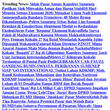
Skip
Trending News:
Sidak Pasar Anom: Kapolres Sumenep
to
Pastikan Stok Minyakita Aman dan Harga Stabil
10 Hari
content
Menuju Sensus Ekonomi 2026: Menakar Ulang Nadi Ekonomi
Sumenep
Razia Bandara Trunojoyo: 48 Motor Brong
Dikandangkan, Polres Sumenep Tebas Balap Liar
Anomali
Regulasi di Tapakerbau: Hegemoni Modal vs Kedaulatan
Ekologi
Jurus Fajar ‘Kepung’ Ekonomi Rakyat
Bela Surya
Paloh di Madura
Kursi Kosong Menuju Makkah
Konferensi
Pers Temuan Kokain 27 Kg Batal Mendadak Kapolda Jatim
Dipanggil Wakapolri
Zamrud Khan Direktur P2NOT Minta
Aparat Jangan Main Mata dengan Bandar Narkoba
Misteri
Kokain ‘Bugatti’ 27 Kg di Giligenting: Kapolres Sumenep Janji
Usut Jaringan Internasional
Misteri 27 Kilogram Kokain
Terdampar di Pantai Pasir Putih
GEBRAKAN CAK FAUZI:
GANDENG BUMN-SWASTA, PERIKANAN SUMENEP
SIAP ‘GO INTERNATIONAL’!
Solusi Lahan KDKMP: Moh.
Ramli Kedepankan Mekanisme dan Ketertiban Aset
Ironi
KDKMP Sumenep: Antara ‘Lampu Hijau’ Bupati dan Jeratan
Lahan di 93 Desa
Rabu Tanpa BBM dan Becak Bupati
Fauzi
Duit ‘Ikan’ Rp 1,6 Miliar Cair: DPRD Sumenep Ingatkan
Jangan Cuma ‘Pesta’ Lele!
Tiga ‘Jurus’ Baru DPRD Sumenep:
Hidupkan BUMD Hingga ‘Jinakkan’ Pasar Modern
Ketok Palu
Tiga Raperda: Antara Proteksi Pasar dan Wajah Baru
BUMD
Satu-Satunya Perempuan di Pusaran Muscab: Siapa