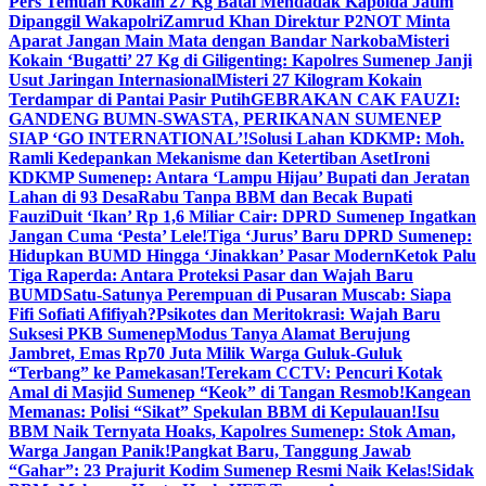
Pers Temuan Kokain 27 Kg Batal Mendadak Kapolda Jatim
Dipanggil Wakapolri
Zamrud Khan Direktur P2NOT Minta
Aparat Jangan Main Mata dengan Bandar Narkoba
Misteri
Kokain ‘Bugatti’ 27 Kg di Giligenting: Kapolres Sumenep Janji
Usut Jaringan Internasional
Misteri 27 Kilogram Kokain
Terdampar di Pantai Pasir Putih
GEBRAKAN CAK FAUZI:
GANDENG BUMN-SWASTA, PERIKANAN SUMENEP
SIAP ‘GO INTERNATIONAL’!
Solusi Lahan KDKMP: Moh.
Ramli Kedepankan Mekanisme dan Ketertiban Aset
Ironi
KDKMP Sumenep: Antara ‘Lampu Hijau’ Bupati dan Jeratan
Lahan di 93 Desa
Rabu Tanpa BBM dan Becak Bupati
Fauzi
Duit ‘Ikan’ Rp 1,6 Miliar Cair: DPRD Sumenep Ingatkan
Jangan Cuma ‘Pesta’ Lele!
Tiga ‘Jurus’ Baru DPRD Sumenep:
Hidupkan BUMD Hingga ‘Jinakkan’ Pasar Modern
Ketok Palu
Tiga Raperda: Antara Proteksi Pasar dan Wajah Baru
BUMD
Satu-Satunya Perempuan di Pusaran Muscab: Siapa
Fifi Sofiati Afifiyah?
Psikotes dan Meritokrasi: Wajah Baru
Suksesi PKB Sumenep
Modus Tanya Alamat Berujung
Jambret, Emas Rp70 Juta Milik Warga Guluk-Guluk
“Terbang” ke Pamekasan!
Terekam CCTV: Pencuri Kotak
Amal di Masjid Sumenep “Keok” di Tangan Resmob!
Kangean
Memanas: Polisi “Sikat” Spekulan BBM di Kepulauan!
Isu
BBM Naik Ternyata Hoaks, Kapolres Sumenep: Stok Aman,
Warga Jangan Panik!
Pangkat Baru, Tanggung Jawab
“Gahar”: 23 Prajurit Kodim Sumenep Resmi Naik Kelas!
Sidak