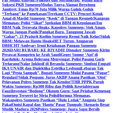
Fifi Sofiati Afifiyah?
Psikotes dan Meritokrasi: Wajah Baru
Suksesi PKB Sumenep
Modus Tanya Alamat Berujung
Jambret, Emas Rp70 Juta Milik Warga Guluk-Guluk
“Terbang” ke Pamekasan!
Terekam CCTV: Pencuri Kotak
Amal di Masjid Sumenep “Keok” di Tangan Resmob!
Kangean
Memanas: Polisi “Sikat” Spekulan BBM di Kepulauan!
Isu
BBM Naik Ternyata Hoaks, Kapolres Sumenep: Stok Aman,
Warga Jangan Panik!
Pangkat Baru, Tanggung Jawab
“Gahar”: 23 Prajurit Kodim Sumenep Resmi Naik Kelas!
Sidak
BBM: Melawan Hantu Hoaks
HET Turun, Anggaran
DBHCHT Ambyar: Ironi Ketahanan Pangan Sumenep
2026
DARI RUBARU KE RIYADH! Disnaker Sumenep Kirim
Perawat Kompeten ke Arab Saudi
Geger Sumur ‘Api’ di
Karduluk: Aroma Belerang Menyengat, Polisi Pasang Garis
Terlarang!
Nalar Inklusif di Beranda Sumenep: Simfoni Empati
IKA UNAIR dan Dialektika Estetika Lesbumi
Lebaran Tak
Lagi “Pesta Sampah”, Bupati Sumenep Mulai Pasang “Pagar”
Regulasi?
Sidak Pospam: Jurus AKBP Anang Pastikan ‘Otot’
Pelayanan Polres Sumenep Tak Kendor!
THR PPPK Paruh
Waktu Sumenep: Rp300 Ribu dan Politik Kesejahteraan
Fauzi
Investasi “Bodong” Oknum Guru: Saat Pejabat Kemenag
Sumenep Terseret ke Meja Polisi
Hormuz Memanas,
Wakapolres Sumenep Pastikan “Hulu Ledak” Anggota Siap
Pakai
Omisi Kapal dan ‘Hantu’ Pasar Tumpah: Skenario Besar
Mudik Madura 2026
Polres Sumenep: Juara Sapu Bersih