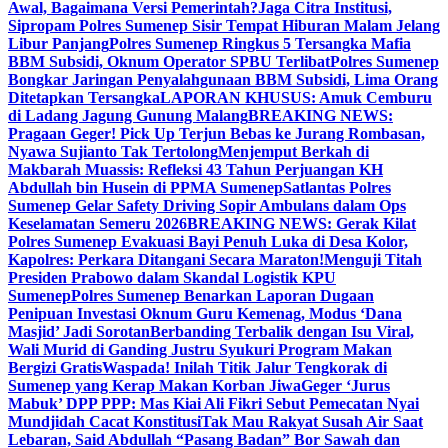
Awal, Bagaimana Versi Pemerintah?
Jaga Citra Institusi,
Sipropam Polres Sumenep Sisir Tempat Hiburan Malam Jelang
Libur Panjang
Polres Sumenep Ringkus 5 Tersangka Mafia
BBM Subsidi, Oknum Operator SPBU Terlibat
Polres Sumenep
Bongkar Jaringan Penyalahgunaan BBM Subsidi, Lima Orang
Ditetapkan Tersangka
LAPORAN KHUSUS: Amuk Cemburu
di Ladang Jagung Gunung Malang
BREAKING NEWS:
Pragaan Geger! Pick Up Terjun Bebas ke Jurang Rombasan,
Nyawa Sujianto Tak Tertolong
Menjemput Berkah di
Makbarah Muassis: Refleksi 43 Tahun Perjuangan KH
Abdullah bin Husein di PPMA Sumenep
Satlantas Polres
Sumenep Gelar Safety Driving Sopir Ambulans dalam Ops
Keselamatan Semeru 2026
BREAKING NEWS: Gerak Kilat
Polres Sumenep Evakuasi Bayi Penuh Luka di Desa Kolor,
Kapolres: Perkara Ditangani Secara Maraton!
Menguji Titah
Presiden Prabowo dalam Skandal Logistik KPU
Sumenep
Polres Sumenep Benarkan Laporan Dugaan
Penipuan Investasi Oknum Guru Kemenag, Modus ‘Dana
Masjid’ Jadi Sorotan
Berbanding Terbalik dengan Isu Viral,
Wali Murid di Ganding Justru Syukuri Program Makan
Bergizi Gratis
Waspada! Inilah Titik Jalur Tengkorak di
Sumenep yang Kerap Makan Korban Jiwa
Geger ‘Jurus
Mabuk’ DPP PPP: Mas Kiai Ali Fikri Sebut Pemecatan Nyai
Mundjidah Cacat Konstitusi
Tak Mau Rakyat Susah Air Saat
Lebaran, Said Abdullah “Pasang Badan” Bor Sawah dan