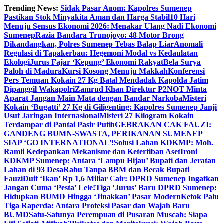
Skip
Trending News:
Sidak Pasar Anom: Kapolres Sumenep
to
Pastikan Stok Minyakita Aman dan Harga Stabil
10 Hari
content
Menuju Sensus Ekonomi 2026: Menakar Ulang Nadi Ekonomi
Sumenep
Razia Bandara Trunojoyo: 48 Motor Brong
Dikandangkan, Polres Sumenep Tebas Balap Liar
Anomali
Regulasi di Tapakerbau: Hegemoni Modal vs Kedaulatan
Ekologi
Jurus Fajar ‘Kepung’ Ekonomi Rakyat
Bela Surya
Paloh di Madura
Kursi Kosong Menuju Makkah
Konferensi
Pers Temuan Kokain 27 Kg Batal Mendadak Kapolda Jatim
Dipanggil Wakapolri
Zamrud Khan Direktur P2NOT Minta
Aparat Jangan Main Mata dengan Bandar Narkoba
Misteri
Kokain ‘Bugatti’ 27 Kg di Giligenting: Kapolres Sumenep Janji
Usut Jaringan Internasional
Misteri 27 Kilogram Kokain
Terdampar di Pantai Pasir Putih
GEBRAKAN CAK FAUZI:
GANDENG BUMN-SWASTA, PERIKANAN SUMENEP
SIAP ‘GO INTERNATIONAL’!
Solusi Lahan KDKMP: Moh.
Ramli Kedepankan Mekanisme dan Ketertiban Aset
Ironi
KDKMP Sumenep: Antara ‘Lampu Hijau’ Bupati dan Jeratan
Lahan di 93 Desa
Rabu Tanpa BBM dan Becak Bupati
Fauzi
Duit ‘Ikan’ Rp 1,6 Miliar Cair: DPRD Sumenep Ingatkan
Jangan Cuma ‘Pesta’ Lele!
Tiga ‘Jurus’ Baru DPRD Sumenep:
Hidupkan BUMD Hingga ‘Jinakkan’ Pasar Modern
Ketok Palu
Tiga Raperda: Antara Proteksi Pasar dan Wajah Baru
BUMD
Satu-Satunya Perempuan di Pusaran Muscab: Siapa