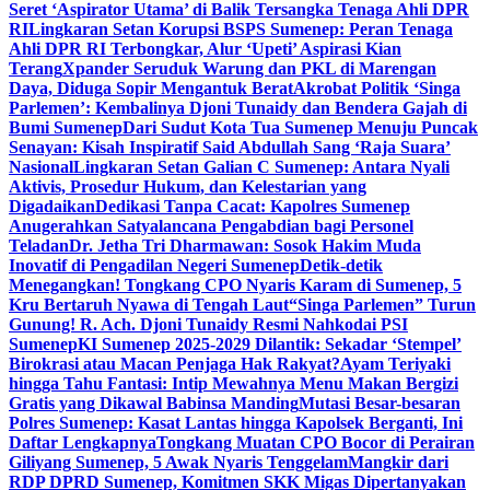
Seret ‘Aspirator Utama’ di Balik Tersangka Tenaga Ahli DPR
RI
Lingkaran Setan Korupsi BSPS Sumenep: Peran Tenaga
Ahli DPR RI Terbongkar, Alur ‘Upeti’ Aspirasi Kian
Terang
Xpander Seruduk Warung dan PKL di Marengan
Daya, Diduga Sopir Mengantuk Berat
Akrobat Politik ‘Singa
Parlemen’: Kembalinya Djoni Tunaidy dan Bendera Gajah di
Bumi Sumenep
Dari Sudut Kota Tua Sumenep Menuju Puncak
Senayan: Kisah Inspiratif Said Abdullah Sang ‘Raja Suara’
Nasional
Lingkaran Setan Galian C Sumenep: Antara Nyali
Aktivis, Prosedur Hukum, dan Kelestarian yang
Digadaikan
Dedikasi Tanpa Cacat: Kapolres Sumenep
Anugerahkan Satyalancana Pengabdian bagi Personel
Teladan
Dr. Jetha Tri Dharmawan: Sosok Hakim Muda
Inovatif di Pengadilan Negeri Sumenep
Detik-detik
Menegangkan! Tongkang CPO Nyaris Karam di Sumenep, 5
Kru Bertaruh Nyawa di Tengah Laut
“Singa Parlemen” Turun
Gunung! R. Ach. Djoni Tunaidy Resmi Nahkodai PSI
Sumenep
KI Sumenep 2025-2029 Dilantik: Sekadar ‘Stempel’
Birokrasi atau Macan Penjaga Hak Rakyat?
Ayam Teriyaki
hingga Tahu Fantasi: Intip Mewahnya Menu Makan Bergizi
Gratis yang Dikawal Babinsa Manding
Mutasi Besar-besaran
Polres Sumenep: Kasat Lantas hingga Kapolsek Berganti, Ini
Daftar Lengkapnya
Tongkang Muatan CPO Bocor di Perairan
Giliyang Sumenep, 5 Awak Nyaris Tenggelam
Mangkir dari
RDP DPRD Sumenep, Komitmen SKK Migas Dipertanyakan