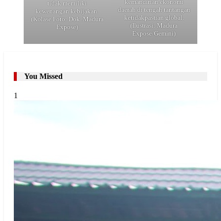
kemandirian ekonomi
tidak memiliki
daerah di tengah tantangan
kewenangan kebijakan.
ketidakpastian global.
(Kolase Foto: Dok. Madura
(Ilustrasi: Madura
Expose)
Expose/Gemini)
You Missed
1