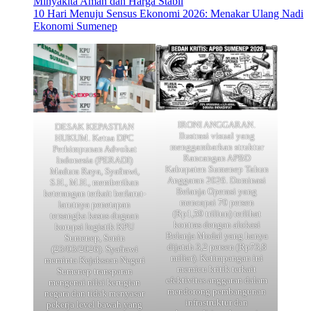
Minyakita Aman dan Harga Stabil
10 Hari Menuju Sensus Ekonomi 2026: Menakar Ulang Nadi
Ekonomi Sumenep
IRONI ANGGARAN.
DESAK KEPASTIAN
Ilustrasi visual yang
HUKUM. Ketua DPC
menggambarkan struktur
Perhimpunan Advokat
Rancangan APBD
Indonesia (PERADI)
Kabupaten Sumenep Tahun
Madura Raya, Syafrawi,
Anggaran 2026. Dominasi
S.H., M.H., memberikan
Belanja Operasi yang
keterangan terkait berlarut-
mencapai 70 persen
larutnya penetapan
(Rp1,59 triliun) terlihat
tersangka kasus dugaan
kontras dengan alokasi
korupsi logistik KPU
Belanja Modal yang hanya
Sumenep, Senin
dijatah 3,2 persen (Rp73,8
(23/03/2026). Syafrawi
miliar). Ketimpangan ini
meminta Kejaksaan Negeri
memicu kritik terkait
Sumenep transparan
efektivitas anggaran dalam
mengenai nilai kerugian
mendorong pembangunan
negara dan tidak menyasar
infrastruktur dan
pekerja level bawah yang