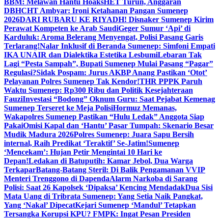
BBM: Melawan Hantu Hoaks
HET Turun, Anggaran
DBHCHT Ambyar: Ironi Ketahanan Pangan Sumenep
2026
DARI RUBARU KE RIYADH! Disnaker Sumenep Kirim
Perawat Kompeten ke Arab Saudi
Geger Sumur ‘Api’ di
Karduluk: Aroma Belerang Menyengat, Polisi Pasang Garis
Terlarang!
Nalar Inklusif di Beranda Sumenep: Simfoni Empati
IKA UNAIR dan Dialektika Estetika Lesbumi
Lebaran Tak
Lagi “Pesta Sampah”, Bupati Sumenep Mulai Pasang “Pagar”
Regulasi?
Sidak Pospam: Jurus AKBP Anang Pastikan ‘Otot’
Pelayanan Polres Sumenep Tak Kendor!
THR PPPK Paruh
Waktu Sumenep: Rp300 Ribu dan Politik Kesejahteraan
Fauzi
Investasi “Bodong” Oknum Guru: Saat Pejabat Kemenag
Sumenep Terseret ke Meja Polisi
Hormuz Memanas,
Wakapolres Sumenep Pastikan “Hulu Ledak” Anggota Siap
Pakai
Omisi Kapal dan ‘Hantu’ Pasar Tumpah: Skenario Besar
Mudik Madura 2026
Polres Sumenep: Juara Sapu Bersih
internal, Raih Predikat ‘Teraktif’ Se-Jatim!
Sumenep
‘Mencekam’: Hujan Petir Mengintai 10 Hari ke
Depan!
Ledakan di Batuputih: Kamar Jebol, Dua Warga
Terkapar
Batang-Batang Steril: Di Balik Pengamanan VVIP
Menteri Trenggono di Dapenda
Alarm Narkoba di Sarang
Polisi: Saat 26 Kapolsek ‘Dipaksa’ Kencing Mendadak
Dua Sisi
Mata Uang di Tribrata Sumenep: Yang Setia Naik Pangkat,
Yang ‘Nakal’ Dipecat
Kejari Sumenep ‘Mandul’ Tetapkan
Tersangka Korupsi KPU? FMPK: Ingat Pesan Presiden