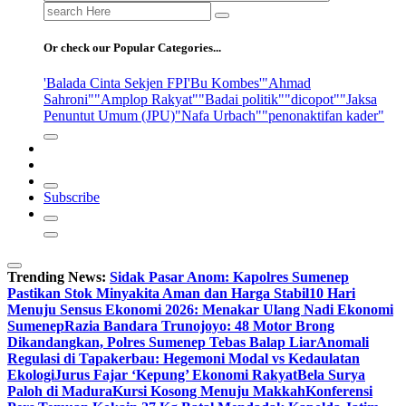
Search
for:
Or check our Popular Categories...
'Balada Cinta Sekjen FPI
'Bu Kombes'
"Ahmad
Sahroni"
"Amplop Rakyat"
"Badai politik"
"dicopot"
"Jaksa
Penuntut Umum (JPU)
"Nafa Urbach"
"penonaktifan kader"
Subscribe
Trending News:
Sidak Pasar Anom: Kapolres Sumenep
Pastikan Stok Minyakita Aman dan Harga Stabil
10 Hari
Menuju Sensus Ekonomi 2026: Menakar Ulang Nadi Ekonomi
Sumenep
Razia Bandara Trunojoyo: 48 Motor Brong
Dikandangkan, Polres Sumenep Tebas Balap Liar
Anomali
Regulasi di Tapakerbau: Hegemoni Modal vs Kedaulatan
Ekologi
Jurus Fajar ‘Kepung’ Ekonomi Rakyat
Bela Surya
Paloh di Madura
Kursi Kosong Menuju Makkah
Konferensi