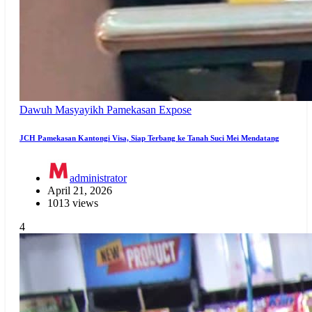
Dawuh Masyayikh
Pamekasan Expose
JCH Pamekasan Kantongi Visa, Siap Terbang ke Tanah Suci Mei Mendatang
administrator
April 21, 2026
1013 views
4