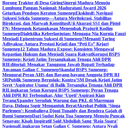
Borong Traktor di Desa Giring
Sinergi Madura Menuju
Lumbung Pangan Nasional: Maduratani Award 2026
Getarkan Pendopo Keraton Sumenep
Eksklusif: Navigasi
Suksesi Sekda Sumenep—Antara Meritokrasi, Stabilitas
Birokrasi, dan Marwah Konstitusi
Uji Akurasi SS1 dan Pistol
FN: Menengok Ketangkasan Menembak Prajurit Kodim
Sumenep
Dialektika Keberlanjutan: Mengapa Nia Kurnia Fauzi
Menjadi Episentrum Suksesi di Sumenep?
Menanti Taring
Adhyaksa: Antara Prestasi Kejati dan “Peti Es” Kejari
Sumenep
12 Tahun Madura Expose: Konsisten Mengawal
Kepastian Hukum dan Menjadi Suara Rakyat
Korupsi BSPS
Sumenep: Kejati Jatim Tersangkakan Tenaga Ahli DPR
RI
Editorial: Menakar Tanggung Jawab Bupati Terhadap
Ancaman Galian C Sumenep
Skandal BSPS Sumenep:
Mengurai Peran AHS dan Bayang-bayang Anggota DPR RI
SR
Publik Sumenep Bergolak: Kontra’SM Desak Kejati Jatim
Seret ‘Aspirator Utama’ di Balik Tersangka Tenaga Ahli DPR
RI
Lingkaran Setan Korupsi BSPS Sumenep: Peran Tenaga
Ahli DPR RI Terbongkar, Alur ‘Upeti’ Aspirasi Kian
Terang
Xpander Seruduk Warung dan PKL di Marengan
Daya, Diduga Sopir Mengantuk Berat
Akrobat Politik ‘Singa
Parlemen’: Kembalinya Djoni Tunaidy dan Bendera Gajah di
Bumi Sumenep
Dari Sudut Kota Tua Sumenep Menuju Puncak
Senayan: Kisah Inspiratif Said Abdullah Sang ‘Raja Suara’
Nasional
Lingkaran Setan Galian C Sumenep: Antara Nyali