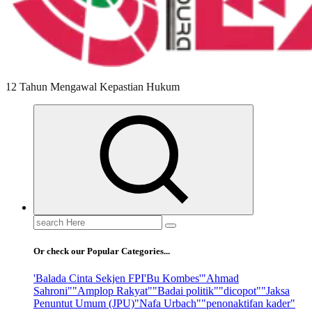
12 Tahun Mengawal Kepastian Hukum
Search
for:
Or check our Popular Categories...
'Balada Cinta Sekjen FPI
'Bu Kombes'
"Ahmad
Sahroni"
"Amplop Rakyat"
"Badai politik"
"dicopot"
"Jaksa
Penuntut Umum (JPU)
"Nafa Urbach"
"penonaktifan kader"