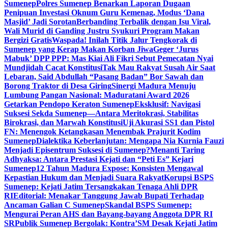
Sumenep
Polres Sumenep Benarkan Laporan Dugaan
Penipuan Investasi Oknum Guru Kemenag, Modus ‘Dana
Masjid’ Jadi Sorotan
Berbanding Terbalik dengan Isu Viral,
Wali Murid di Ganding Justru Syukuri Program Makan
Bergizi Gratis
Waspada! Inilah Titik Jalur Tengkorak di
Sumenep yang Kerap Makan Korban Jiwa
Geger ‘Jurus
Mabuk’ DPP PPP: Mas Kiai Ali Fikri Sebut Pemecatan Nyai
Mundjidah Cacat Konstitusi
Tak Mau Rakyat Susah Air Saat
Lebaran, Said Abdullah “Pasang Badan” Bor Sawah dan
Borong Traktor di Desa Giring
Sinergi Madura Menuju
Lumbung Pangan Nasional: Maduratani Award 2026
Getarkan Pendopo Keraton Sumenep
Eksklusif: Navigasi
Suksesi Sekda Sumenep—Antara Meritokrasi, Stabilitas
Birokrasi, dan Marwah Konstitusi
Uji Akurasi SS1 dan Pistol
FN: Menengok Ketangkasan Menembak Prajurit Kodim
Sumenep
Dialektika Keberlanjutan: Mengapa Nia Kurnia Fauzi
Menjadi Episentrum Suksesi di Sumenep?
Menanti Taring
Adhyaksa: Antara Prestasi Kejati dan “Peti Es” Kejari
Sumenep
12 Tahun Madura Expose: Konsisten Mengawal
Kepastian Hukum dan Menjadi Suara Rakyat
Korupsi BSPS
Sumenep: Kejati Jatim Tersangkakan Tenaga Ahli DPR
RI
Editorial: Menakar Tanggung Jawab Bupati Terhadap
Ancaman Galian C Sumenep
Skandal BSPS Sumenep:
Mengurai Peran AHS dan Bayang-bayang Anggota DPR RI
SR
Publik Sumenep Bergolak: Kontra’SM Desak Kejati Jatim