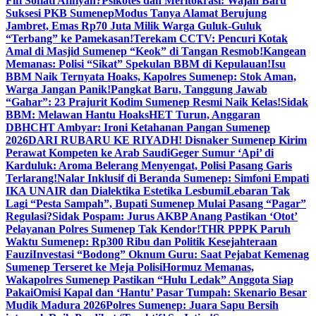
Fifi Sofiati Afifiyah?
Psikotes dan Meritokrasi: Wajah Baru
Suksesi PKB Sumenep
Modus Tanya Alamat Berujung
Jambret, Emas Rp70 Juta Milik Warga Guluk-Guluk
“Terbang” ke Pamekasan!
Terekam CCTV: Pencuri Kotak
Amal di Masjid Sumenep “Keok” di Tangan Resmob!
Kangean
Memanas: Polisi “Sikat” Spekulan BBM di Kepulauan!
Isu
BBM Naik Ternyata Hoaks, Kapolres Sumenep: Stok Aman,
Warga Jangan Panik!
Pangkat Baru, Tanggung Jawab
“Gahar”: 23 Prajurit Kodim Sumenep Resmi Naik Kelas!
Sidak
BBM: Melawan Hantu Hoaks
HET Turun, Anggaran
DBHCHT Ambyar: Ironi Ketahanan Pangan Sumenep
2026
DARI RUBARU KE RIYADH! Disnaker Sumenep Kirim
Perawat Kompeten ke Arab Saudi
Geger Sumur ‘Api’ di
Karduluk: Aroma Belerang Menyengat, Polisi Pasang Garis
Terlarang!
Nalar Inklusif di Beranda Sumenep: Simfoni Empati
IKA UNAIR dan Dialektika Estetika Lesbumi
Lebaran Tak
Lagi “Pesta Sampah”, Bupati Sumenep Mulai Pasang “Pagar”
Regulasi?
Sidak Pospam: Jurus AKBP Anang Pastikan ‘Otot’
Pelayanan Polres Sumenep Tak Kendor!
THR PPPK Paruh
Waktu Sumenep: Rp300 Ribu dan Politik Kesejahteraan
Fauzi
Investasi “Bodong” Oknum Guru: Saat Pejabat Kemenag
Sumenep Terseret ke Meja Polisi
Hormuz Memanas,
Wakapolres Sumenep Pastikan “Hulu Ledak” Anggota Siap
Pakai
Omisi Kapal dan ‘Hantu’ Pasar Tumpah: Skenario Besar
Mudik Madura 2026
Polres Sumenep: Juara Sapu Bersih