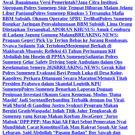
Awal, Bagaimana Versi Pemerintah?
Jaga Citra Institusi,
Sipropam Polres Sumenep Sisir Tempat Hiburan Malam Jelang
Libur Panjang
Polres Sumenep Ringkus 5 Tersangka Mafia
BBM Subsidi, Oknum Operator SPBU Terlibat
Polres Sumenep
Bongkar Jaringan Penyalahgunaan BBM Subsidi, Lima Orang
Ditetapkan Tersangka
LAPORAN KHUSUS: Amuk Cemburu
di Ladang Jagung Gunung Malang
BREAKING NEWS:
Pragaan Geger! Pick Up Terjun Bebas ke Jurang Rombasan,
Nyawa Sujianto Tak Tertolong
Menjemput Berkah di
Makbarah Muassis: Refleksi 43 Tahun Perjuangan KH
Abdullah bin Husein di PPMA Sumenep
Satlantas Polres
Sumenep Gelar Safety Driving Sopir Ambulans dalam Ops
Keselamatan Semeru 2026
BREAKING NEWS: Gerak Kilat
Polres Sumenep Evakuasi Bayi Penuh Luka di Desa Kolor,
Kapolres: Perkara Ditangani Secara Maraton!
Menguji Titah
Presiden Prabowo dalam Skandal Logistik KPU
Sumenep
Polres Sumenep Benarkan Laporan Dugaan
Penipuan Investasi Oknum Guru Kemenag, Modus ‘Dana
Masjid’ Jadi Sorotan
Berbanding Terbalik dengan Isu Viral,
Wali Murid di Ganding Justru Syukuri Program Makan
Bergizi Gratis
Waspada! Inilah Titik Jalur Tengkorak di
Sumenep yang Kerap Makan Korban Jiwa
Geger ‘Jurus
Mabuk’ DPP PPP: Mas Kiai Ali Fikri Sebut Pemecatan Nyai
Mundjidah Cacat Konstitusi
Tak Mau Rakyat Susah Air Saat
Lebaran, Said Abdullah “Pasang Badan” Bor Sawah dan