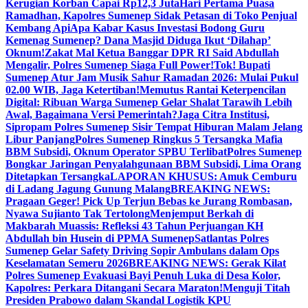
Kerugian Korban Capai Rp12,3 Juta
Hari Pertama Puasa
Ramadhan, Kapolres Sumenep Sidak Petasan di Toko Penjual
Kembang Api
Apa Kabar Kasus Investasi Bodong Guru
Kemenag Sumenep? Dana Masjid Diduga Ikut ‘Dilahap’
Oknum!
Zakat Mal Ketua Banggar DPR RI Said Abdullah
Mengalir, Polres Sumenep Siaga Full Power!
Tok! Bupati
Sumenep Atur Jam Musik Sahur Ramadan 2026: Mulai Pukul
02.00 WIB, Jaga Ketertiban!
Memutus Rantai Keterpencilan
Digital: Ribuan Warga Sumenep Gelar Shalat Tarawih Lebih
Awal, Bagaimana Versi Pemerintah?
Jaga Citra Institusi,
Sipropam Polres Sumenep Sisir Tempat Hiburan Malam Jelang
Libur Panjang
Polres Sumenep Ringkus 5 Tersangka Mafia
BBM Subsidi, Oknum Operator SPBU Terlibat
Polres Sumenep
Bongkar Jaringan Penyalahgunaan BBM Subsidi, Lima Orang
Ditetapkan Tersangka
LAPORAN KHUSUS: Amuk Cemburu
di Ladang Jagung Gunung Malang
BREAKING NEWS:
Pragaan Geger! Pick Up Terjun Bebas ke Jurang Rombasan,
Nyawa Sujianto Tak Tertolong
Menjemput Berkah di
Makbarah Muassis: Refleksi 43 Tahun Perjuangan KH
Abdullah bin Husein di PPMA Sumenep
Satlantas Polres
Sumenep Gelar Safety Driving Sopir Ambulans dalam Ops
Keselamatan Semeru 2026
BREAKING NEWS: Gerak Kilat
Polres Sumenep Evakuasi Bayi Penuh Luka di Desa Kolor,
Kapolres: Perkara Ditangani Secara Maraton!
Menguji Titah
Presiden Prabowo dalam Skandal Logistik KPU