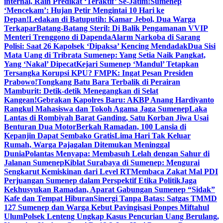
internal, Raih Predikat ‘Teraktif’ Se-Jatim!
Sumenep
‘Mencekam’: Hujan Petir Mengintai 10 Hari ke
Depan!
Ledakan di Batuputih: Kamar Jebol, Dua Warga
Terkapar
Batang-Batang Steril: Di Balik Pengamanan VVIP
Menteri Trenggono di Dapenda
Alarm Narkoba di Sarang
Polisi: Saat 26 Kapolsek ‘Dipaksa’ Kencing Mendadak
Dua Sisi
Mata Uang di Tribrata Sumenep: Yang Setia Naik Pangkat,
Yang ‘Nakal’ Dipecat
Kejari Sumenep ‘Mandul’ Tetapkan
Tersangka Korupsi KPU? FMPK: Ingat Pesan Presiden
Prabowo!
Tongkang Batu Bara Terbalik di Perairan
Mamburit: Detik-detik Menegangkan di Selat
Kangean!
Gebrakan Kapolres Baru: AKBP Anang Hardiyanto
Rangkul Mahasiswa dan Tokoh Agama Jaga Sumenep
Laka
Lantas di Rombiyah Barat Ganding, Satu Korban Jiwa Usai
Benturan Dua Motor
Berkah Ramadan, 100 Lansia di
Kepanjin Dapat Sembako Gratis
Lima Hari Tak Keluar
Rumah, Warga Pajagalan Ditemukan Meninggal
Dunia
Polantas Menyapa: Membasuh Lelah dengan Sahur di
Jalanan Sumenep
Kiblat Surabaya di Sumenep: Mengurai
Sengkarut Kemiskinan dari Level RT
Membaca Zakat Mal PDI
Perjuangan Sumenep dalam Perspektif Etika Politik
Jaga
Kekhusyukan Ramadan, Aparat Gabungan Sumenep “Sidak”
Kafe dan Tempat Hiburan
Sinergi Tanpa Batas: Satgas TMMD
127 Sumenep dan Warga Kebut Pavingisasi Ponpes Miftahul
Ulum
Polsek Lenteng Ungkap Kasus Pencurian Uang Berulang,