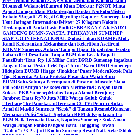
Pers Temuan Kokain 27 Kg Batal Mendadak Kapolda Jatim
Dipanggil Wakapolri
Zamrud Khan Direktur P2NOT Minta
Aparat Jangan Main Mata dengan Bandar Narkoba
Misteri
Kokain ‘Bugatti’ 27 Kg di Giligenting: Kapolres Sumenep Janji
Usut Jaringan Internasional
Misteri 27 Kilogram Kokain
Terdampar di Pantai Pasir Putih
GEBRAKAN CAK FAUZI:
GANDENG BUMN-SWASTA, PERIKANAN SUMENEP
SIAP ‘GO INTERNATIONAL’!
Solusi Lahan KDKMP: Moh.
Ramli Kedepankan Mekanisme dan Ketertiban Aset
Ironi
KDKMP Sumenep: Antara ‘Lampu Hijau’ Bupati dan Jeratan
Lahan di 93 Desa
Rabu Tanpa BBM dan Becak Bupati
Fauzi
Duit ‘Ikan’ Rp 1,6 Miliar Cair: DPRD Sumenep Ingatkan
Jangan Cuma ‘Pesta’ Lele!
Tiga ‘Jurus’ Baru DPRD Sumenep:
Hidupkan BUMD Hingga ‘Jinakkan’ Pasar Modern
Ketok Palu
Tiga Raperda: Antara Proteksi Pasar dan Wajah Baru
BUMD
Satu-Satunya Perempuan di Pusaran Muscab: Siapa
Fifi Sofiati Afifiyah?
Psikotes dan Meritokrasi: Wajah Baru
Suksesi PKB Sumenep
Modus Tanya Alamat Berujung
Jambret, Emas Rp70 Juta Milik Warga Guluk-Guluk
“Terbang” ke Pamekasan!
Terekam CCTV: Pencuri Kotak
Amal di Masjid Sumenep “Keok” di Tangan Resmob!
Kangean
Memanas: Polisi “Sikat” Spekulan BBM di Kepulauan!
Isu
BBM Naik Ternyata Hoaks, Kapolres Sumenep: Stok Aman,
Warga Jangan Panik!
Pangkat Baru, Tanggung Jawab
“Gahar”: 23 Prajurit Kodim Sumenep Resmi Naik Kelas!
Sidak