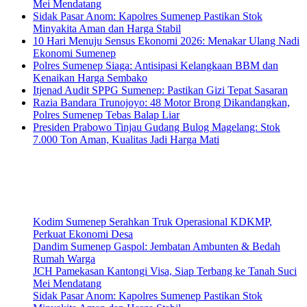
Mei Mendatang
Sidak Pasar Anom: Kapolres Sumenep Pastikan Stok
Minyakita Aman dan Harga Stabil
10 Hari Menuju Sensus Ekonomi 2026: Menakar Ulang Nadi
Ekonomi Sumenep
Polres Sumenep Siaga: Antisipasi Kelangkaan BBM dan
Kenaikan Harga Sembako
Itjenad Audit SPPG Sumenep: Pastikan Gizi Tepat Sasaran
Razia Bandara Trunojoyo: 48 Motor Brong Dikandangkan,
Polres Sumenep Tebas Balap Liar
Presiden Prabowo Tinjau Gudang Bulog Magelang: Stok
7.000 Ton Aman, Kualitas Jadi Harga Mati
Kodim Sumenep Serahkan Truk Operasional KDKMP,
Perkuat Ekonomi Desa
Dandim Sumenep Gaspol: Jembatan Ambunten & Bedah
Rumah Warga
JCH Pamekasan Kantongi Visa, Siap Terbang ke Tanah Suci
Mei Mendatang
Sidak Pasar Anom: Kapolres Sumenep Pastikan Stok