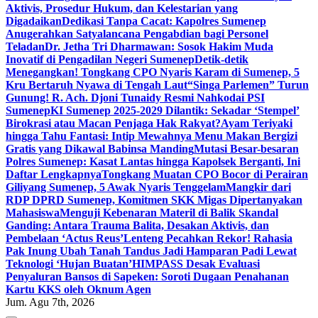
Aktivis, Prosedur Hukum, dan Kelestarian yang
Digadaikan
Dedikasi Tanpa Cacat: Kapolres Sumenep
Anugerahkan Satyalancana Pengabdian bagi Personel
Teladan
Dr. Jetha Tri Dharmawan: Sosok Hakim Muda
Inovatif di Pengadilan Negeri Sumenep
Detik-detik
Menegangkan! Tongkang CPO Nyaris Karam di Sumenep, 5
Kru Bertaruh Nyawa di Tengah Laut
“Singa Parlemen” Turun
Gunung! R. Ach. Djoni Tunaidy Resmi Nahkodai PSI
Sumenep
KI Sumenep 2025-2029 Dilantik: Sekadar ‘Stempel’
Birokrasi atau Macan Penjaga Hak Rakyat?
Ayam Teriyaki
hingga Tahu Fantasi: Intip Mewahnya Menu Makan Bergizi
Gratis yang Dikawal Babinsa Manding
Mutasi Besar-besaran
Polres Sumenep: Kasat Lantas hingga Kapolsek Berganti, Ini
Daftar Lengkapnya
Tongkang Muatan CPO Bocor di Perairan
Giliyang Sumenep, 5 Awak Nyaris Tenggelam
Mangkir dari
RDP DPRD Sumenep, Komitmen SKK Migas Dipertanyakan
Mahasiswa
Menguji Kebenaran Materil di Balik Skandal
Ganding: Antara Trauma Balita, Desakan Aktivis, dan
Pembelaan ‘Actus Reus’
Lenteng Pecahkan Rekor! Rahasia
Pak Inung Ubah Tanah Tandus Jadi Hamparan Padi Lewat
Teknologi ‘Hujan Buatan’
HIMPASS Desak Evaluasi
Penyaluran Bansos di Sapeken: Soroti Dugaan Penahanan
Kartu KKS oleh Oknum Agen
Jum. Agu 7th, 2026