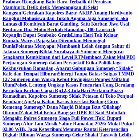
Prabowo!
Tongkang Batu Bara Terbalik di Perairan
Mamburit: Detik-detik Menegangkan di Selat
Kangean!
Gebrakan Kapolres Baru: AKBP Anang Hardiyanto
Rangkul Mahasiswa dan Tokoh Agama Jaga Sumenep
Laka
Lantas di Rombiyah Barat Ganding, Satu Korban Jiwa Usai
Benturan Dua Motor
Berkah Ramadan, 100 Lansia di
Kepanjin Dapat Sembako Gratis
Lima Hari Tak Keluar
Rumah, Warga Pajagalan Ditemukan Meninggal
Dunia
Polantas Menyapa: Membasuh Lelah dengan Sahur di
Jalanan Sumenep
Kiblat Surabaya di Sumenep: Mengurai
Sengkarut Kemiskinan dari Level RT
Membaca Zakat Mal PDI
Perjuangan Sumenep dalam Perspektif Etika Politik
Jaga
Kekhusyukan Ramadan, Aparat Gabungan Sumenep “Sidak”
Kafe dan Tempat Hiburan
Sinergi Tanpa Batas: Satgas TMMD
127 Sumenep dan Warga Kebut Pavingisasi Ponpes Miftahul
Ulum
Polsek Lenteng Ungkap Kasus Pencurian Uang Berulang,
Kerugian Korban Capai Rp12,3 Juta
Hari Pertama Puasa
Ramadhan, Kapolres Sumenep Sidak Petasan di Toko Penjual
Kembang Api
Apa Kabar Kasus Investasi Bodong Guru
Kemenag Sumenep? Dana Masjid Diduga Ikut ‘Dilahap’
Oknum!
Zakat Mal Ketua Banggar DPR RI Said Abdullah
Mengalir, Polres Sumenep Siaga Full Power!
Tok! Bupati
Sumenep Atur Jam Musik Sahur Ramadan 2026: Mulai Pukul
02.00 WIB, Jaga Ketertiban!
Memutus Rantai Keterpencilan
Digital: Ribuan Warga Sumenep Gelar Shalat Tarawih Lebih