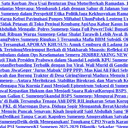
, Satu Korban Jiwa Usai Benturan Dua Motor
Berkah Ramadan, 1
olantas Menyapa: Membasuh Lelah dengan Sahur di Jalanan Su
umenep dalam Perspektif Etika Politik
Jaga Kekhusyukan Rama
arga Kebut Pavingisasi Ponpes Miftahul Ulum
Polsek Lenteng U
Sidak Petasan di Toko Penjual Kembang Api
Apa Kabar Kasus I
bdullah Mengalir, Polres Sumenep Siaga Full Power!
Tok! Bupat
ital: Ribuan Warga Sumenep Gelar Shalat Tarawih Lebih Awal, 
jang
Polres Sumenep Ringkus 5 Tersangka Mafia BBM Subsidi, O
n Tersangka
LAPORAN KHUSUS: Amuk Cemburu di Ladang Ja
k Tertolong
Menjemput Berkah di Makbarah Muassis: Refleksi 4
 Ambulans dalam Ops Keselamatan Semeru 2026
BREAKING NEWS: G
ji Titah Presiden Prabowo dalam Skandal Logistik KPU Sumen
rotan
Berbanding Terbalik dengan Isu Viral, Wali Murid di Gandi
orban Jiwa
Geger ‘Jurus Mabuk’ DPP PPP: Mas Kiai Ali Fikri Seb
wah dan Borong Traktor di Desa Giring
Sinergi Madura Menuju 
umenep—Antara Meritokrasi, Stabilitas Birokrasi, dan Marwah Ko
 Mengapa Nia Kurnia Fauzi Menjadi Episentrum Suksesi di Sume
awal Kepastian Hukum dan Menjadi Suara Rakyat
Korupsi BSPS 
man Galian C Sumenep
Skandal BSPS Sumenep: Mengurai Peran
a’ di Balik Tersangka Tenaga Ahli DPR RI
Lingkaran Setan Koru
 PKL di Marengan Daya, Diduga Sopir Mengantuk Berat
Akrobat
Menuju Puncak Senayan: Kisah Inspiratif Said Abdullah Sang ‘R
an
Dedikasi Tanpa Cacat: Kapolres Sumenep Anugerahkan Satyala
 Sumenep
Detik-detik Menegangkan! Tongkang CPO Nyaris Karam
odai PSI Sumenep
KI Sumenep 2025-2029 Dilantik: Sekadar ‘Stem