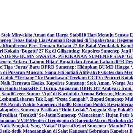
 Stok Minyakita Aman dan Harga Stabil
10 Hari Menuju Sensus 
menep Tebas Balap Liar
Anomali Regulasi di Tapakerbau: Hegemo
kah
Konferensi Pers Temuan Kokain 27 Kg Batal Mendadak Kapol
ri Kokain ‘Bugatti’ 27 Kg di Giligenting: Kapolres Sumenep Janji
ANDENG BUMN-SWASTA, PERIKANAN SUMENEP SIAP ‘GO
ep: Antara ‘Lampu Hijau’ Bupati dan Jeratan Lahan di 93 Des
e!
Tiga ‘Jurus’ Baru DPRD Sumenep: Hidupkan BUMD Hingga ‘
di Pusaran Muscab: Siapa Fifi Sofiati Afifiyah?
Psikotes dan Me
-Guluk “Terbang” ke Pamekasan!
Terekam CCTV: Pencuri Kotak
Naik Ternyata Hoaks, Kapolres Sumenep: Stok Aman, Warga Ja
an Hantu Hoaks
HET Turun, Anggaran DBHCHT Ambyar: Ironi 
 Saudi
Geger Sumur ‘Api’ di Karduluk: Aroma Belerang Menyengat
 Lesbumi
Lebaran Tak Lagi “Pesta Sampah”, Bupati Sumenep Mul
K Paruh Waktu Sumenep: Rp300 Ribu dan Politik Kesejahteraa
apolres Sumenep Pastikan “Hulu Ledak” Anggota Siap Pakai
O
Predikat ‘Teraktif’ Se-Jatim!
Sumenep ‘Mencekam’: Hujan Petir M
ngamanan VVIP Menteri Trenggono di Dapenda
Alarm Narkoba di S
 Naik Pangkat, Yang ‘Nakal’ Dipecat
Kejari Sumenep ‘Mandul’ Te
Detik-detik Menegangkan di Selat Kangean!
Gebrakan Kapolres 