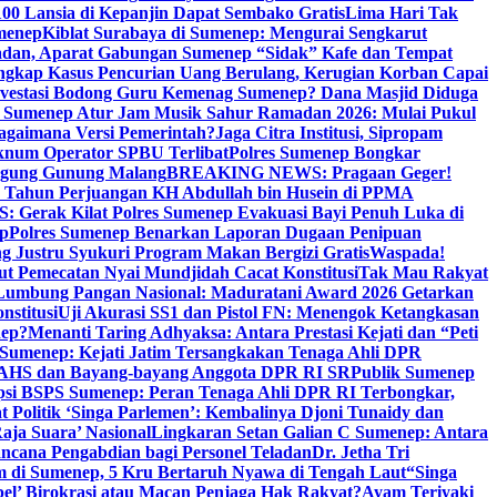
00 Lansia di Kepanjin Dapat Sembako Gratis
Lima Hari Tak
menep
Kiblat Surabaya di Sumenep: Mengurai Sengkarut
dan, Aparat Gabungan Sumenep “Sidak” Kafe dan Tempat
ngkap Kasus Pencurian Uang Berulang, Kerugian Korban Capai
nvestasi Bodong Guru Kemenag Sumenep? Dana Masjid Diduga
i Sumenep Atur Jam Musik Sahur Ramadan 2026: Mulai Pukul
Bagaimana Versi Pemerintah?
Jaga Citra Institusi, Sipropam
knum Operator SPBU Terlibat
Polres Sumenep Bongkar
gung Gunung Malang
BREAKING NEWS: Pragaan Geger!
3 Tahun Perjuangan KH Abdullah bin Husein di PPMA
erak Kilat Polres Sumenep Evakuasi Bayi Penuh Luka di
ep
Polres Sumenep Benarkan Laporan Dugaan Penipuan
ng Justru Syukuri Program Makan Bergizi Gratis
Waspada!
ut Pemecatan Nyai Mundjidah Cacat Konstitusi
Tak Mau Rakyat
Lumbung Pangan Nasional: Maduratani Award 2026 Getarkan
nstitusi
Uji Akurasi SS1 dan Pistol FN: Menengok Ketangkasan
nep?
Menanti Taring Adhyaksa: Antara Prestasi Kejati dan “Peti
Sumenep: Kejati Jatim Tersangkakan Tenaga Ahli DPR
 AHS dan Bayang-bayang Anggota DPR RI SR
Publik Sumenep
psi BSPS Sumenep: Peran Tenaga Ahli DPR RI Terbongkar,
 Politik ‘Singa Parlemen’: Kembalinya Djoni Tunaidy dan
aja Suara’ Nasional
Lingkaran Setan Galian C Sumenep: Antara
ncana Pengabdian bagi Personel Teladan
Dr. Jetha Tri
 di Sumenep, 5 Kru Bertaruh Nyawa di Tengah Laut
“Singa
pel’ Birokrasi atau Macan Penjaga Hak Rakyat?
Ayam Teriyaki