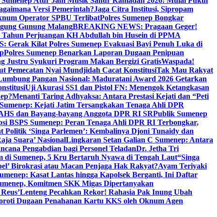
i Sumenep Atur Jam Musik Sahur Ramadan 2026: Mulai Pukul
Bagaimana Versi Pemerintah?
Jaga Citra Institusi, Sipropam
knum Operator SPBU Terlibat
Polres Sumenep Bongkar
gung Gunung Malang
BREAKING NEWS: Pragaan Geger!
3 Tahun Perjuangan KH Abdullah bin Husein di PPMA
erak Kilat Polres Sumenep Evakuasi Bayi Penuh Luka di
ep
Polres Sumenep Benarkan Laporan Dugaan Penipuan
ng Justru Syukuri Program Makan Bergizi Gratis
Waspada!
ut Pemecatan Nyai Mundjidah Cacat Konstitusi
Tak Mau Rakyat
Lumbung Pangan Nasional: Maduratani Award 2026 Getarkan
nstitusi
Uji Akurasi SS1 dan Pistol FN: Menengok Ketangkasan
nep?
Menanti Taring Adhyaksa: Antara Prestasi Kejati dan “Peti
Sumenep: Kejati Jatim Tersangkakan Tenaga Ahli DPR
 AHS dan Bayang-bayang Anggota DPR RI SR
Publik Sumenep
psi BSPS Sumenep: Peran Tenaga Ahli DPR RI Terbongkar,
 Politik ‘Singa Parlemen’: Kembalinya Djoni Tunaidy dan
aja Suara’ Nasional
Lingkaran Setan Galian C Sumenep: Antara
ncana Pengabdian bagi Personel Teladan
Dr. Jetha Tri
 di Sumenep, 5 Kru Bertaruh Nyawa di Tengah Laut
“Singa
pel’ Birokrasi atau Macan Penjaga Hak Rakyat?
Ayam Teriyaki
umenep: Kasat Lantas hingga Kapolsek Berganti, Ini Daftar
menep, Komitmen SKK Migas Dipertanyakan
 Reus’
Lenteng Pecahkan Rekor! Rahasia Pak Inung Ubah
Soroti Dugaan Penahanan Kartu KKS oleh Oknum Agen