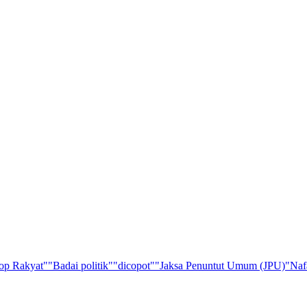
op Rakyat"
"Badai politik"
"dicopot"
"Jaksa Penuntut Umum (JPU)
"Naf