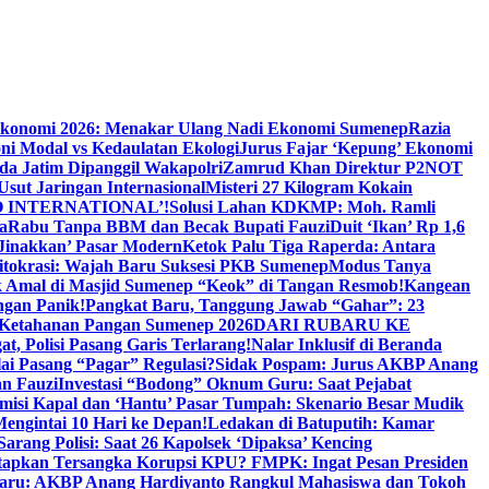
Ekonomi 2026: Menakar Ulang Nadi Ekonomi Sumenep
Razia
ni Modal vs Kedaulatan Ekologi
Jurus Fajar ‘Kepung’ Ekonomi
da Jatim Dipanggil Wakapolri
Zamrud Khan Direktur P2NOT
 Usut Jaringan Internasional
Misteri 27 Kilogram Kokain
 INTERNATIONAL’!
Solusi Lahan KDKMP: Moh. Ramli
a
Rabu Tanpa BBM dan Becak Bupati Fauzi
Duit ‘Ikan’ Rp 1,6
Jinakkan’ Pasar Modern
Ketok Palu Tiga Raperda: Antara
ritokrasi: Wajah Baru Suksesi PKB Sumenep
Modus Tanya
 Amal di Masjid Sumenep “Keok” di Tangan Resmob!
Kangean
ngan Panik!
Pangkat Baru, Tanggung Jawab “Gahar”: 23
Ketahanan Pangan Sumenep 2026
DARI RUBARU KE
, Polisi Pasang Garis Terlarang!
Nalar Inklusif di Beranda
ai Pasang “Pagar” Regulasi?
Sidak Pospam: Jurus AKBP Anang
n Fauzi
Investasi “Bodong” Oknum Guru: Saat Pejabat
misi Kapal dan ‘Hantu’ Pasar Tumpah: Skenario Besar Mudik
engintai 10 Hari ke Depan!
Ledakan di Batuputih: Kamar
arang Polisi: Saat 26 Kapolsek ‘Dipaksa’ Kencing
tapkan Tersangka Korupsi KPU? FMPK: Ingat Pesan Presiden
Baru: AKBP Anang Hardiyanto Rangkul Mahasiswa dan Tokoh