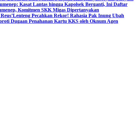
umenep: Kasat Lantas hingga Kapolsek Berganti, Ini Daftar
menep, Komitmen SKK Migas Dipertanyakan
 Reus’
Lenteng Pecahkan Rekor! Rahasia Pak Inung Ubah
Soroti Dugaan Penahanan Kartu KKS oleh Oknum Agen