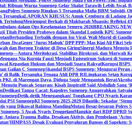
bdullah Mengalir, Polres Sumenep Siaga Full Power!
Tok! Bupat
ital: Ribuan Warga Sumenep Gelar Shalat Tarawih Lebih Awal, 
jang
Polres Sumenep Ringkus 5 Tersangka Mafia BBM Subsidi, O
n Tersangka
LAPORAN KHUSUS: Amuk Cemburu di Ladang Ja
k Tertolong
Menjemput Berkah di Makbarah Muassis: Refleksi 4
 Ambulans dalam Ops Keselamatan Semeru 2026
BREAKING NEWS: G
ji Titah Presiden Prabowo dalam Skandal Logistik KPU Sumen
rotan
Berbanding Terbalik dengan Isu Viral, Wali Murid di Gandi
orban Jiwa
Geger ‘Jurus Mabuk’ DPP PPP: Mas Kiai Ali Fikri Seb
wah dan Borong Traktor di Desa Giring
Sinergi Madura Menuju 
umenep—Antara Meritokrasi, Stabilitas Birokrasi, dan Marwah Ko
 Mengapa Nia Kurnia Fauzi Menjadi Episentrum Suksesi di Sume
awal Kepastian Hukum dan Menjadi Suara Rakyat
Korupsi BSPS 
man Galian C Sumenep
Skandal BSPS Sumenep: Mengurai Peran
a’ di Balik Tersangka Tenaga Ahli DPR RI
Lingkaran Setan Koru
 PKL di Marengan Daya, Diduga Sopir Mengantuk Berat
Akrobat
Menuju Puncak Senayan: Kisah Inspiratif Said Abdullah Sang ‘R
an
Dedikasi Tanpa Cacat: Kapolres Sumenep Anugerahkan Satyala
 Sumenep
Detik-detik Menegangkan! Tongkang CPO Nyaris Karam
odai PSI Sumenep
KI Sumenep 2025-2029 Dilantik: Sekadar ‘Stem
tis yang Dikawal Babinsa Manding
Mutasi Besar-besaran Polres S
 Sumenep, 5 Awak Nyaris Tenggelam
Mangkir dari RDP DPRD Su
g: Antara Trauma Balita, Desakan Aktivis, dan Pembelaan ‘Actus
atan’
HIMPASS Desak Evaluasi Penyaluran Bansos di Sapeken: 