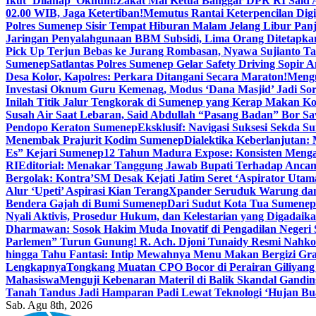
Ikut ‘Dilahap’ Oknum!
Zakat Mal Ketua Banggar DPR RI Said A
02.00 WIB, Jaga Ketertiban!
Memutus Rantai Keterpencilan Dig
Polres Sumenep Sisir Tempat Hiburan Malam Jelang Libur Pan
Jaringan Penyalahgunaan BBM Subsidi, Lima Orang Ditetapka
Pick Up Terjun Bebas ke Jurang Rombasan, Nyawa Sujianto Ta
Sumenep
Satlantas Polres Sumenep Gelar Safety Driving Sopir
Desa Kolor, Kapolres: Perkara Ditangani Secara Maraton!
Mengu
Investasi Oknum Guru Kemenag, Modus ‘Dana Masjid’ Jadi So
Inilah Titik Jalur Tengkorak di Sumenep yang Kerap Makan K
Susah Air Saat Lebaran, Said Abdullah “Pasang Badan” Bor Sa
Pendopo Keraton Sumenep
Eksklusif: Navigasi Suksesi Sekda S
Menembak Prajurit Kodim Sumenep
Dialektika Keberlanjutan:
Es” Kejari Sumenep
12 Tahun Madura Expose: Konsisten Meng
RI
Editorial: Menakar Tanggung Jawab Bupati Terhadap Anca
Bergolak: Kontra’SM Desak Kejati Jatim Seret ‘Aspirator Utam
Alur ‘Upeti’ Aspirasi Kian Terang
Xpander Seruduk Warung dan
Bendera Gajah di Bumi Sumenep
Dari Sudut Kota Tua Sumenep 
Nyali Aktivis, Prosedur Hukum, dan Kelestarian yang Digadaik
Dharmawan: Sosok Hakim Muda Inovatif di Pengadilan Negeri
Parlemen” Turun Gunung! R. Ach. Djoni Tunaidy Resmi Nahk
hingga Tahu Fantasi: Intip Mewahnya Menu Makan Bergizi Gra
Lengkapnya
Tongkang Muatan CPO Bocor di Perairan Giliyang
Mahasiswa
Menguji Kebenaran Materil di Balik Skandal Gandin
Tanah Tandus Jadi Hamparan Padi Lewat Teknologi ‘Hujan Bu
Sab. Agu 8th, 2026