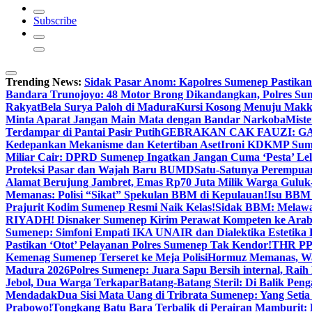
Subscribe
Trending News:
Sidak Pasar Anom: Kapolres Sumenep Pastikan
Bandara Trunojoyo: 48 Motor Brong Dikandangkan, Polres Su
Rakyat
Bela Surya Paloh di Madura
Kursi Kosong Menuju Mak
Minta Aparat Jangan Main Mata dengan Bandar Narkoba
Miste
Terdampar di Pantai Pasir Putih
GEBRAKAN CAK FAUZI: G
Kedepankan Mekanisme dan Ketertiban Aset
Ironi KDKMP Sumen
Miliar Cair: DPRD Sumenep Ingatkan Jangan Cuma ‘Pesta’ Lel
Proteksi Pasar dan Wajah Baru BUMD
Satu-Satunya Perempuan 
Alamat Berujung Jambret, Emas Rp70 Juta Milik Warga Guluk
Memanas: Polisi “Sikat” Spekulan BBM di Kepulauan!
Isu BBM 
Prajurit Kodim Sumenep Resmi Naik Kelas!
Sidak BBM: Melaw
RIYADH! Disnaker Sumenep Kirim Perawat Kompeten ke Arab
Sumenep: Simfoni Empati IKA UNAIR dan Dialektika Estetika
Pastikan ‘Otot’ Pelayanan Polres Sumenep Tak Kendor!
THR PPP
Kemenag Sumenep Terseret ke Meja Polisi
Hormuz Memanas, Wak
Madura 2026
Polres Sumenep: Juara Sapu Bersih internal, Raih 
Jebol, Dua Warga Terkapar
Batang-Batang Steril: Di Balik Pe
Mendadak
Dua Sisi Mata Uang di Tribrata Sumenep: Yang Setia
Prabowo!
Tongkang Batu Bara Terbalik di Perairan Mamburit: 