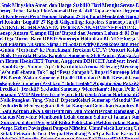
 Stok Minyakita Aman dan Harga Stabil
10 Hari Menuju Sensus 
menep Tebas Balap Liar
Anomali Regulasi di Tapakerbau: Hegemo
kah
Konferensi Pers Temuan Kokain 27 Kg Batal Mendadak Kapol
ri Kokain ‘Bugatti’ 27 Kg di Giligenting: Kapolres Sumenep Janji
ANDENG BUMN-SWASTA, PERIKANAN SUMENEP SIAP ‘GO
ep: Antara ‘Lampu Hijau’ Bupati dan Jeratan Lahan di 93 Des
e!
Tiga ‘Jurus’ Baru DPRD Sumenep: Hidupkan BUMD Hingga ‘
di Pusaran Muscab: Siapa Fifi Sofiati Afifiyah?
Psikotes dan Me
-Guluk “Terbang” ke Pamekasan!
Terekam CCTV: Pencuri Kotak
Naik Ternyata Hoaks, Kapolres Sumenep: Stok Aman, Warga Ja
an Hantu Hoaks
HET Turun, Anggaran DBHCHT Ambyar: Ironi 
 Saudi
Geger Sumur ‘Api’ di Karduluk: Aroma Belerang Menyengat
 Lesbumi
Lebaran Tak Lagi “Pesta Sampah”, Bupati Sumenep Mul
K Paruh Waktu Sumenep: Rp300 Ribu dan Politik Kesejahteraa
apolres Sumenep Pastikan “Hulu Ledak” Anggota Siap Pakai
O
Predikat ‘Teraktif’ Se-Jatim!
Sumenep ‘Mencekam’: Hujan Petir M
ngamanan VVIP Menteri Trenggono di Dapenda
Alarm Narkoba di S
 Naik Pangkat, Yang ‘Nakal’ Dipecat
Kejari Sumenep ‘Mandul’ Te
Detik-detik Menegangkan di Selat Kangean!
Gebrakan Kapolres 
, Satu Korban Jiwa Usai Benturan Dua Motor
Berkah Ramadan, 1
olantas Menyapa: Membasuh Lelah dengan Sahur di Jalanan Su
umenep dalam Perspektif Etika Politik
Jaga Kekhusyukan Rama
arga Kebut Pavingisasi Ponpes Miftahul Ulum
Polsek Lenteng U
Sidak Petasan di Toko Penjual Kembang Api
Apa Kabar Kasus I