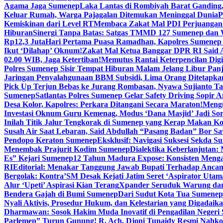
Agama Jaga Sumenep
Laka Lantas di Rombiyah Barat Ganding
Keluar Rumah, Warga Pajagalan Ditemukan Meninggal Dunia
P
Kemiskinan dari Level RT
Membaca Zakat Mal PDI Perjuangan S
Hiburan
Sinergi Tanpa Batas: Satgas TMMD 127 Sumenep dan W
Rp12,3 Juta
Hari Pertama Puasa Ramadhan, Kapolres Sumenep 
Ikut ‘Dilahap’ Oknum!
Zakat Mal Ketua Banggar DPR RI Said A
02.00 WIB, Jaga Ketertiban!
Memutus Rantai Keterpencilan Dig
Polres Sumenep Sisir Tempat Hiburan Malam Jelang Libur Pan
Jaringan Penyalahgunaan BBM Subsidi, Lima Orang Ditetapka
Pick Up Terjun Bebas ke Jurang Rombasan, Nyawa Sujianto Ta
Sumenep
Satlantas Polres Sumenep Gelar Safety Driving Sopir
Desa Kolor, Kapolres: Perkara Ditangani Secara Maraton!
Mengu
Investasi Oknum Guru Kemenag, Modus ‘Dana Masjid’ Jadi So
Inilah Titik Jalur Tengkorak di Sumenep yang Kerap Makan K
Susah Air Saat Lebaran, Said Abdullah “Pasang Badan” Bor Sa
Pendopo Keraton Sumenep
Eksklusif: Navigasi Suksesi Sekda S
Menembak Prajurit Kodim Sumenep
Dialektika Keberlanjutan:
Es” Kejari Sumenep
12 Tahun Madura Expose: Konsisten Meng
RI
Editorial: Menakar Tanggung Jawab Bupati Terhadap Anca
Bergolak: Kontra’SM Desak Kejati Jatim Seret ‘Aspirator Utam
Alur ‘Upeti’ Aspirasi Kian Terang
Xpander Seruduk Warung dan
Bendera Gajah di Bumi Sumenep
Dari Sudut Kota Tua Sumenep 
Nyali Aktivis, Prosedur Hukum, dan Kelestarian yang Digadaik
Dharmawan: Sosok Hakim Muda Inovatif di Pengadilan Negeri
Parlemen” Turun Gunung! R. Ach. Djoni Tunaidy Resmi Nahk