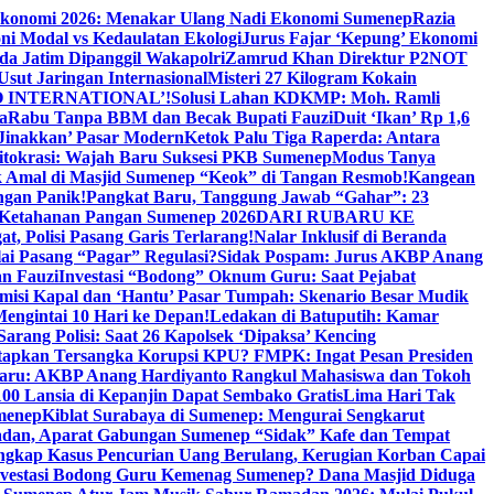
Ekonomi 2026: Menakar Ulang Nadi Ekonomi Sumenep
Razia
ni Modal vs Kedaulatan Ekologi
Jurus Fajar ‘Kepung’ Ekonomi
da Jatim Dipanggil Wakapolri
Zamrud Khan Direktur P2NOT
 Usut Jaringan Internasional
Misteri 27 Kilogram Kokain
 INTERNATIONAL’!
Solusi Lahan KDKMP: Moh. Ramli
a
Rabu Tanpa BBM dan Becak Bupati Fauzi
Duit ‘Ikan’ Rp 1,6
Jinakkan’ Pasar Modern
Ketok Palu Tiga Raperda: Antara
ritokrasi: Wajah Baru Suksesi PKB Sumenep
Modus Tanya
 Amal di Masjid Sumenep “Keok” di Tangan Resmob!
Kangean
ngan Panik!
Pangkat Baru, Tanggung Jawab “Gahar”: 23
Ketahanan Pangan Sumenep 2026
DARI RUBARU KE
, Polisi Pasang Garis Terlarang!
Nalar Inklusif di Beranda
ai Pasang “Pagar” Regulasi?
Sidak Pospam: Jurus AKBP Anang
n Fauzi
Investasi “Bodong” Oknum Guru: Saat Pejabat
misi Kapal dan ‘Hantu’ Pasar Tumpah: Skenario Besar Mudik
engintai 10 Hari ke Depan!
Ledakan di Batuputih: Kamar
arang Polisi: Saat 26 Kapolsek ‘Dipaksa’ Kencing
tapkan Tersangka Korupsi KPU? FMPK: Ingat Pesan Presiden
Baru: AKBP Anang Hardiyanto Rangkul Mahasiswa dan Tokoh
00 Lansia di Kepanjin Dapat Sembako Gratis
Lima Hari Tak
menep
Kiblat Surabaya di Sumenep: Mengurai Sengkarut
dan, Aparat Gabungan Sumenep “Sidak” Kafe dan Tempat
ngkap Kasus Pencurian Uang Berulang, Kerugian Korban Capai
nvestasi Bodong Guru Kemenag Sumenep? Dana Masjid Diduga