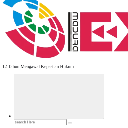
12 Tahun Mengawal Kepastian Hukum
Search
for: