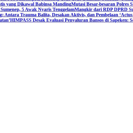
tis yang Dikawal Babinsa Manding
Mutasi Besar-besaran Polres S
 Sumenep, 5 Awak Nyaris Tenggelam
Mangkir dari RDP DPRD Su
g: Antara Trauma Balita, Desakan Aktivis, dan Pembelaan ‘Actus
atan’
HIMPASS Desak Evaluasi Penyaluran Bansos di Sapeken: 