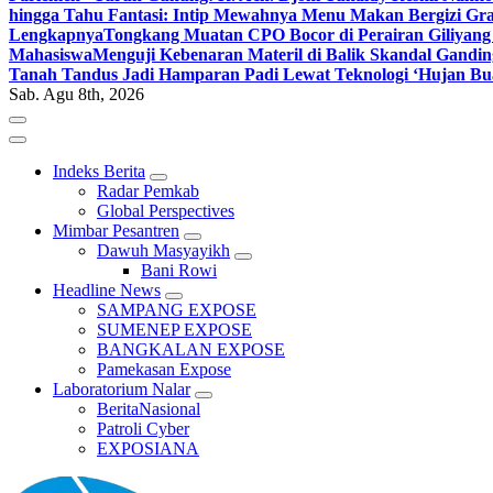
hingga Tahu Fantasi: Intip Mewahnya Menu Makan Bergizi Gra
Lengkapnya
Tongkang Muatan CPO Bocor di Perairan Giliyang
Mahasiswa
Menguji Kebenaran Materil di Balik Skandal Gandin
Tanah Tandus Jadi Hamparan Padi Lewat Teknologi ‘Hujan Bu
Sab. Agu 8th, 2026
Indeks Berita
Radar Pemkab
Global Perspectives
Mimbar Pesantren
Dawuh Masyayikh
Bani Rowi
Headline News
SAMPANG EXPOSE
SUMENEP EXPOSE
BANGKALAN EXPOSE
Pamekasan Expose
Laboratorium Nalar
BeritaNasional
Patroli Cyber
EXPOSIANA