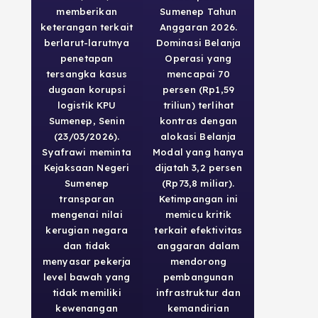
memberikan
Sumenep Tahun
keterangan terkait
Anggaran 2026.
berlarut-larutnya
Dominasi Belanja
penetapan
Operasi yang
tersangka kasus
mencapai 70
dugaan korupsi
persen (Rp1,59
logistik KPU
triliun) terlihat
Sumenep, Senin
kontras dengan
(23/03/2026).
alokasi Belanja
Syafrawi meminta
Modal yang hanya
Kejaksaan Negeri
dijatah 3,2 persen
Sumenep
(Rp73,8 miliar).
transparan
Ketimpangan ini
mengenai nilai
memicu kritik
kerugian negara
terkait efektivitas
dan tidak
anggaran dalam
menyasar pekerja
mendorong
level bawah yang
pembangunan
tidak memiliki
infrastruktur dan
kewenangan
kemandirian