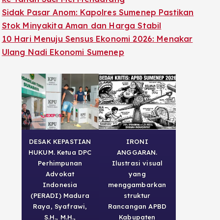
Sidak Pasar Anom: Kapolres Sumenep Pastikan
Stok Minyakita Aman dan Harga Stabil
10 Hari Menuju Sensus Ekonomi 2026: Menakar
Ulang Nadi Ekonomi Sumenep
DESAK KEPASTIAN
IRONI
HUKUM. Ketua DPC
ANGGARAN.
Perhimpunan
Ilustrasi visual
Advokat
yang
Indonesia
menggambarkan
(PERADI) Madura
struktur
Raya, Syafrawi,
Rancangan APBD
S.H., M.H.,
Kabupaten