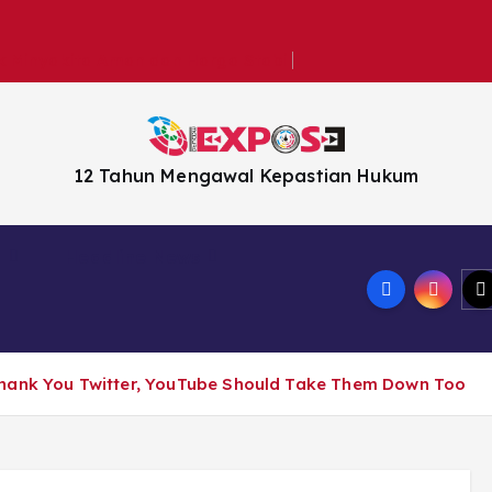
k Minyakita Aman dan Harga Stabil
12 Tahun Mengawal Kepastian Hukum
n
Headline News
Thank You Twitter, YouTube Should Take Them Down Too