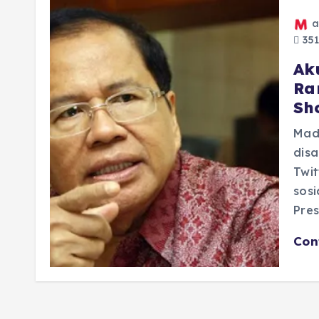
a
351
Ak
Ra
Sh
Mad
disa
Twit
sosi
Pre
Con