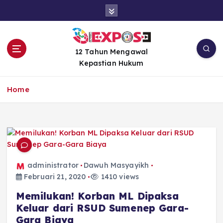
S
k
i
p
t
12 Tahun Mengawal
o
Kepastian Hukum
c
o
Home
n
t
e
n
t
administrator
Dawuh Masyayikh
Februari 21, 2020
1410 views
Memilukan! Korban ML Dipaksa
Keluar dari RSUD Sumenep Gara-
Gara Biaya