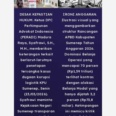
DESAK KEPASTIAN
IRONI ANGGARAN.
HUKUM. Ketua DPC
Ilustrasi visual yang
Perhimpunan
menggambarkan
Advokat Indonesia
struktur Rancangan
(PERADI) Madura
APBD Kabupaten
Raya, Syafrawi, S.H.,
Sumenep Tahun
M.H., memberikan
Anggaran 2026.
keterangan terkait
Dominasi Belanja
berlarut-larutnya
Operasi yang
penetapan
mencapai 70 persen
tersangka kasus
(Rp1,59 triliun)
dugaan korupsi
terlihat kontras
logistik KPU
dengan alokasi
Sumenep, Senin
Belanja Modal yang
(23/03/2026).
hanya dijatah 3,2
Syafrawi meminta
persen (Rp73,8
Kejaksaan Negeri
miliar). Ketimpangan
Sumenep transparan
ini memicu kritik