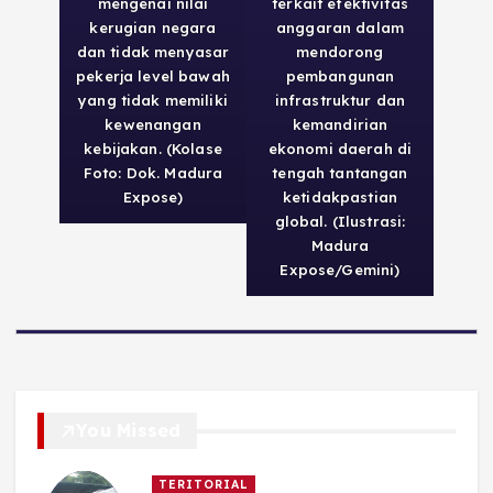
mengenai nilai
terkait efektivitas
kerugian negara
anggaran dalam
dan tidak menyasar
mendorong
pekerja level bawah
pembangunan
yang tidak memiliki
infrastruktur dan
kewenangan
kemandirian
kebijakan. (Kolase
ekonomi daerah di
Foto: Dok. Madura
tengah tantangan
Expose)
ketidakpastian
global. (Ilustrasi:
Madura
Expose/Gemini)
You Missed
TERITORIAL