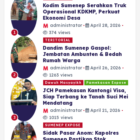
Kodim Sumenep Serahkan Truk
Operasional KDKMP, Perkuat
Ekonomi Desa
administrator
April 28, 2026
374 views
1
TERITORIAL
Dandim Sumenep Gaspol:
Jembatan Ambunten & Bedah
Rumah Warga
administrator
April 26, 2026
1263 views
2
Dawuh Masyayikh
Pamekasan Expose
JCH Pamekasan Kantongi Visa,
Siap Terbang ke Tanah Suci Mei
Mendatang
administrator
April 21, 2026
1015 views
3
SUMENEP EXPOSE
Sidak Pasar Anom: Kapolres
Sumenep Pastikan Stok