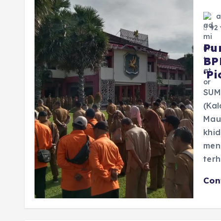
a
92 
Pu
BP
‘P
SUM
(Ka
Maul
khid
men
ter
Con