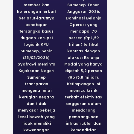
memberikan
Sumenep Tahun
keterangan terkait
Anggaran 2026.
berlarut-larutnya
Dominasi Belanja
penetapan
Operasi yang
tersangka kasus
mencapai 70
dugaan korupsi
persen (Rp1,59
logistik KPU
triliun) terlihat
Sumenep, Senin
kontras dengan
(23/03/2026).
alokasi Belanja
Syafrawi meminta
Modal yang hanya
Kejaksaan Negeri
dijatah 3,2 persen
Sumenep
(Rp73,8 miliar).
transparan
Ketimpangan ini
mengenai nilai
memicu kritik
kerugian negara
terkait efektivitas
dan tidak
anggaran dalam
menyasar pekerja
mendorong
level bawah yang
pembangunan
tidak memiliki
infrastruktur dan
kewenangan
kemandirian