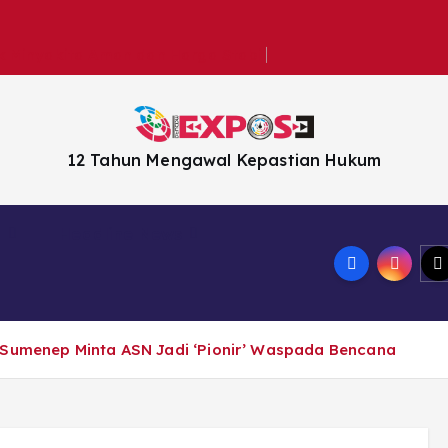
k Minyakita Aman dan Harga Stabil
12 Tahun Mengawal Kepastian Hukum
n
Headline News
D Sumenep Minta ASN Jadi ‘Pionir’ Waspada Bencana