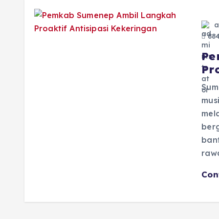
a
884
Pe
Pr
Sum
mus
mel
ber
bant
raw
Con