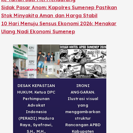
Sidak Pasar Anom: Kapolres Sumenep Pastikan
Stok Minyakita Aman dan Harga Stabil
10 Hari Menuju Sensus Ekonomi 2026: Menakar
Ulang Nadi Ekonomi Sumenep
DESAK KEPASTIAN
IRONI
HUKUM. Ketua DPC
ANGGARAN.
Perhimpunan
Ilustrasi visual
Advokat
yang
Indonesia
menggambarkan
(PERADI) Madura
struktur
Raya, Syafrawi,
Rancangan APBD
S.H., M.H.,
Kabupaten