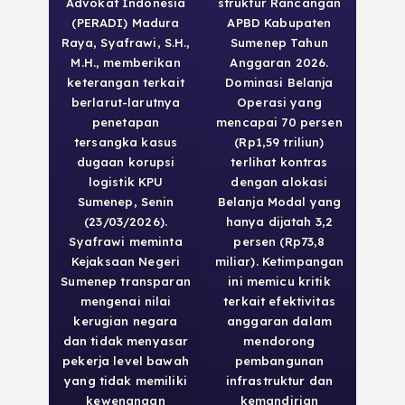
Advokat Indonesia
struktur Rancangan
(PERADI) Madura
APBD Kabupaten
Raya, Syafrawi, S.H.,
Sumenep Tahun
M.H., memberikan
Anggaran 2026.
keterangan terkait
Dominasi Belanja
berlarut-larutnya
Operasi yang
penetapan
mencapai 70 persen
tersangka kasus
(Rp1,59 triliun)
dugaan korupsi
terlihat kontras
logistik KPU
dengan alokasi
Sumenep, Senin
Belanja Modal yang
(23/03/2026).
hanya dijatah 3,2
Syafrawi meminta
persen (Rp73,8
Kejaksaan Negeri
miliar). Ketimpangan
Sumenep transparan
ini memicu kritik
mengenai nilai
terkait efektivitas
kerugian negara
anggaran dalam
dan tidak menyasar
mendorong
pekerja level bawah
pembangunan
yang tidak memiliki
infrastruktur dan
kewenangan
kemandirian