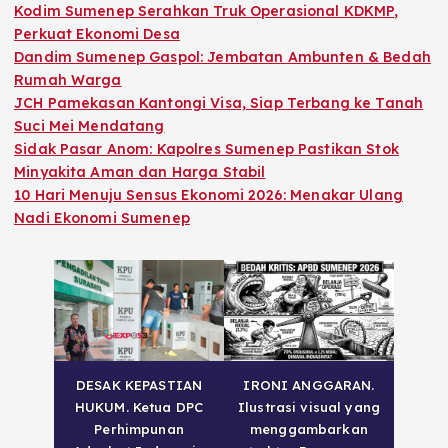
Kodim Sumenep Serahkan Truk Operasional KDKMP,
Perkuat Ekonomi Desa
Dandim Sumenep Gaspol: Jembatan Ambunten & Bedah
Rumah Warga
JCH Pamekasan Kantongi Visa, Siap Terbang ke Tanah
Suci Mei Mendatang
Sidak Pasar Anom: Kapolres Sumenep Pastikan Stok
Minyakita Aman dan Harga Stabil
10 Hari Menuju Sensus Ekonomi 2026: Menakar Ulang
Nadi Ekonomi Sumenep
DESAK KEPASTIAN
IRONI ANGGARAN.
HUKUM. Ketua DPC
Ilustrasi visual yang
Perhimpunan
menggambarkan