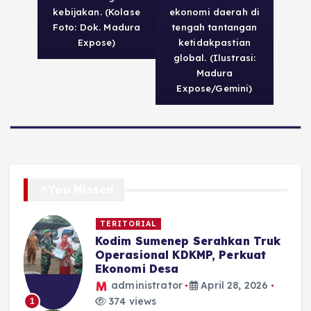
kebijakan. (Kolase
ekonomi daerah di
Foto: Dok. Madura
tengah tantangan
Expose)
ketidakpastian
global. (Ilustrasi:
Madura
Expose/Gemini)
You Missed
TERITORIAL
Kodim Sumenep Serahkan Truk
Operasional KDKMP, Perkuat
Ekonomi Desa
administrator
April 28, 2026
374 views
1