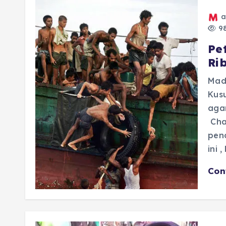
a
98
Pe
Ri
Mad
Kus
agar
Cha
pen
ini 
Con