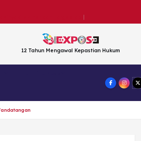
k Minyakita Aman dan Harga Stabil
12 Tahun Mengawal Kepastian Hukum
en
Headline News
 Tandatangan