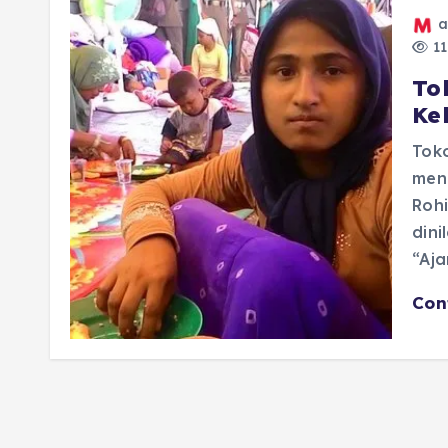
a
11
To
Ke
Tok
men
Roh
dini
“Aja
Con