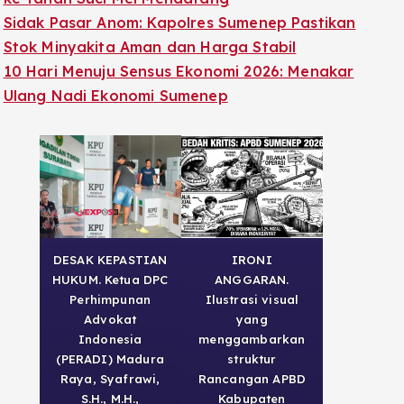
Sidak Pasar Anom: Kapolres Sumenep Pastikan
Stok Minyakita Aman dan Harga Stabil
10 Hari Menuju Sensus Ekonomi 2026: Menakar
Ulang Nadi Ekonomi Sumenep
DESAK KEPASTIAN
IRONI
HUKUM. Ketua DPC
ANGGARAN.
Perhimpunan
Ilustrasi visual
Advokat
yang
Indonesia
menggambarkan
(PERADI) Madura
struktur
Raya, Syafrawi,
Rancangan APBD
S.H., M.H.,
Kabupaten