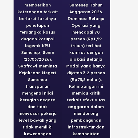
memberikan
Sumenep Tahun
keterangan terkait
Anggaran 2026.
berlarut-larutnya
Dominasi Belanja
penetapan
Operasi yang
tersangka kasus
mencapai 70
dugaan korupsi
persen (Rp1,59
logistik KPU
triliun) terlihat
Sumenep, Senin
kontras dengan
(23/03/2026).
alokasi Belanja
Syafrawi meminta
Modal yang hanya
Kejaksaan Negeri
dijatah 3,2 persen
Sumenep
(Rp73,8 miliar).
transparan
Ketimpangan ini
mengenai nilai
memicu kritik
kerugian negara
terkait efektivitas
dan tidak
anggaran dalam
menyasar pekerja
mendorong
level bawah yang
pembangunan
tidak memiliki
infrastruktur dan
kewenangan
kemandirian