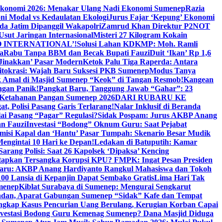
Ekonomi 2026: Menakar Ulang Nadi Ekonomi Sumenep
Razia
ni Modal vs Kedaulatan Ekologi
Jurus Fajar ‘Kepung’ Ekonomi
da Jatim Dipanggil Wakapolri
Zamrud Khan Direktur P2NOT
 Usut Jaringan Internasional
Misteri 27 Kilogram Kokain
 INTERNATIONAL’!
Solusi Lahan KDKMP: Moh. Ramli
a
Rabu Tanpa BBM dan Becak Bupati Fauzi
Duit ‘Ikan’ Rp 1,6
Jinakkan’ Pasar Modern
Ketok Palu Tiga Raperda: Antara
ritokrasi: Wajah Baru Suksesi PKB Sumenep
Modus Tanya
 Amal di Masjid Sumenep “Keok” di Tangan Resmob!
Kangean
ngan Panik!
Pangkat Baru, Tanggung Jawab “Gahar”: 23
Ketahanan Pangan Sumenep 2026
DARI RUBARU KE
, Polisi Pasang Garis Terlarang!
Nalar Inklusif di Beranda
ai Pasang “Pagar” Regulasi?
Sidak Pospam: Jurus AKBP Anang
n Fauzi
Investasi “Bodong” Oknum Guru: Saat Pejabat
misi Kapal dan ‘Hantu’ Pasar Tumpah: Skenario Besar Mudik
engintai 10 Hari ke Depan!
Ledakan di Batuputih: Kamar
arang Polisi: Saat 26 Kapolsek ‘Dipaksa’ Kencing
tapkan Tersangka Korupsi KPU? FMPK: Ingat Pesan Presiden
Baru: AKBP Anang Hardiyanto Rangkul Mahasiswa dan Tokoh
00 Lansia di Kepanjin Dapat Sembako Gratis
Lima Hari Tak
menep
Kiblat Surabaya di Sumenep: Mengurai Sengkarut
dan, Aparat Gabungan Sumenep “Sidak” Kafe dan Tempat
ngkap Kasus Pencurian Uang Berulang, Kerugian Korban Capai
nvestasi Bodong Guru Kemenag Sumenep? Dana Masjid Diduga