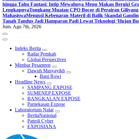
hingga Tahu Fantasi: Intip Mewahnya Menu Makan Bergizi Gra
Lengkapnya
Tongkang Muatan CPO Bocor di Perairan Giliyang
Mahasiswa
Menguji Kebenaran Materil di Balik Skandal Gandin
Tanah Tandus Jadi Hamparan Padi Lewat Teknologi ‘Hujan Bu
Jum. Agu 7th, 2026
Indeks Berita
Radar Pemkab
Global Perspectives
Mimbar Pesantren
Dawuh Masyayikh
Bani Rowi
Headline News
SAMPANG EXPOSE
SUMENEP EXPOSE
BANGKALAN EXPOSE
Pamekasan Expose
Laboratorium Nalar
BeritaNasional
Patroli Cyber
EXPOSIANA