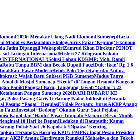
Ekonomi 2026: Menakar Ulang Nadi Ekonomi Sumenep
Razia
ni Modal vs Kedaulatan Ekologi
Jurus Fajar ‘Kepung’ Ekonomi
da Jatim Dipanggil Wakapolri
Zamrud Khan Direktur P2NOT
 Usut Jaringan Internasional
Misteri 27 Kilogram Kokain
 INTERNATIONAL’!
Solusi Lahan KDKMP: Moh. Ramli
a
Rabu Tanpa BBM dan Becak Bupati Fauzi
Duit ‘Ikan’ Rp 1,6
Jinakkan’ Pasar Modern
Ketok Palu Tiga Raperda: Antara
ritokrasi: Wajah Baru Suksesi PKB Sumenep
Modus Tanya
 Amal di Masjid Sumenep “Keok” di Tangan Resmob!
Kangean
ngan Panik!
Pangkat Baru, Tanggung Jawab “Gahar”: 23
Ketahanan Pangan Sumenep 2026
DARI RUBARU KE
, Polisi Pasang Garis Terlarang!
Nalar Inklusif di Beranda
ai Pasang “Pagar” Regulasi?
Sidak Pospam: Jurus AKBP Anang
n Fauzi
Investasi “Bodong” Oknum Guru: Saat Pejabat
misi Kapal dan ‘Hantu’ Pasar Tumpah: Skenario Besar Mudik
engintai 10 Hari ke Depan!
Ledakan di Batuputih: Kamar
arang Polisi: Saat 26 Kapolsek ‘Dipaksa’ Kencing
tapkan Tersangka Korupsi KPU? FMPK: Ingat Pesan Presiden
Baru: AKBP Anang Hardiyanto Rangkul Mahasiswa dan Tokoh