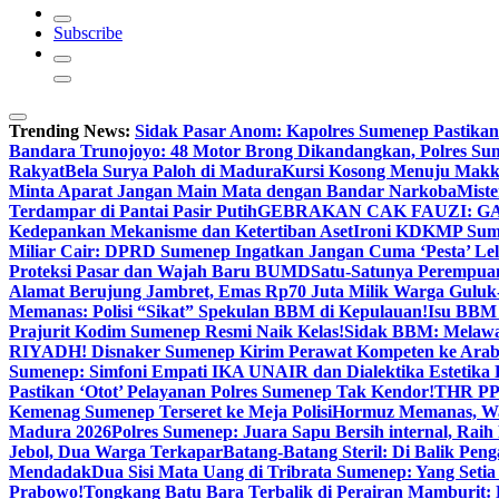
Subscribe
Trending News:
Sidak Pasar Anom: Kapolres Sumenep Pastikan
Bandara Trunojoyo: 48 Motor Brong Dikandangkan, Polres Su
Rakyat
Bela Surya Paloh di Madura
Kursi Kosong Menuju Mak
Minta Aparat Jangan Main Mata dengan Bandar Narkoba
Miste
Terdampar di Pantai Pasir Putih
GEBRAKAN CAK FAUZI: G
Kedepankan Mekanisme dan Ketertiban Aset
Ironi KDKMP Sumen
Miliar Cair: DPRD Sumenep Ingatkan Jangan Cuma ‘Pesta’ Lel
Proteksi Pasar dan Wajah Baru BUMD
Satu-Satunya Perempuan 
Alamat Berujung Jambret, Emas Rp70 Juta Milik Warga Guluk
Memanas: Polisi “Sikat” Spekulan BBM di Kepulauan!
Isu BBM 
Prajurit Kodim Sumenep Resmi Naik Kelas!
Sidak BBM: Melaw
RIYADH! Disnaker Sumenep Kirim Perawat Kompeten ke Arab
Sumenep: Simfoni Empati IKA UNAIR dan Dialektika Estetika
Pastikan ‘Otot’ Pelayanan Polres Sumenep Tak Kendor!
THR PPP
Kemenag Sumenep Terseret ke Meja Polisi
Hormuz Memanas, Wak
Madura 2026
Polres Sumenep: Juara Sapu Bersih internal, Raih 
Jebol, Dua Warga Terkapar
Batang-Batang Steril: Di Balik Pe
Mendadak
Dua Sisi Mata Uang di Tribrata Sumenep: Yang Setia
Prabowo!
Tongkang Batu Bara Terbalik di Perairan Mamburit: 