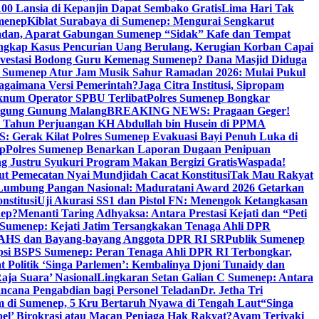
00 Lansia di Kepanjin Dapat Sembako Gratis
Lima Hari Tak
menep
Kiblat Surabaya di Sumenep: Mengurai Sengkarut
dan, Aparat Gabungan Sumenep “Sidak” Kafe dan Tempat
ngkap Kasus Pencurian Uang Berulang, Kerugian Korban Capai
nvestasi Bodong Guru Kemenag Sumenep? Dana Masjid Diduga
i Sumenep Atur Jam Musik Sahur Ramadan 2026: Mulai Pukul
Bagaimana Versi Pemerintah?
Jaga Citra Institusi, Sipropam
knum Operator SPBU Terlibat
Polres Sumenep Bongkar
gung Gunung Malang
BREAKING NEWS: Pragaan Geger!
3 Tahun Perjuangan KH Abdullah bin Husein di PPMA
erak Kilat Polres Sumenep Evakuasi Bayi Penuh Luka di
ep
Polres Sumenep Benarkan Laporan Dugaan Penipuan
ng Justru Syukuri Program Makan Bergizi Gratis
Waspada!
ut Pemecatan Nyai Mundjidah Cacat Konstitusi
Tak Mau Rakyat
Lumbung Pangan Nasional: Maduratani Award 2026 Getarkan
nstitusi
Uji Akurasi SS1 dan Pistol FN: Menengok Ketangkasan
nep?
Menanti Taring Adhyaksa: Antara Prestasi Kejati dan “Peti
Sumenep: Kejati Jatim Tersangkakan Tenaga Ahli DPR
 AHS dan Bayang-bayang Anggota DPR RI SR
Publik Sumenep
psi BSPS Sumenep: Peran Tenaga Ahli DPR RI Terbongkar,
 Politik ‘Singa Parlemen’: Kembalinya Djoni Tunaidy dan
aja Suara’ Nasional
Lingkaran Setan Galian C Sumenep: Antara
ncana Pengabdian bagi Personel Teladan
Dr. Jetha Tri
 di Sumenep, 5 Kru Bertaruh Nyawa di Tengah Laut
“Singa
pel’ Birokrasi atau Macan Penjaga Hak Rakyat?
Ayam Teriyaki