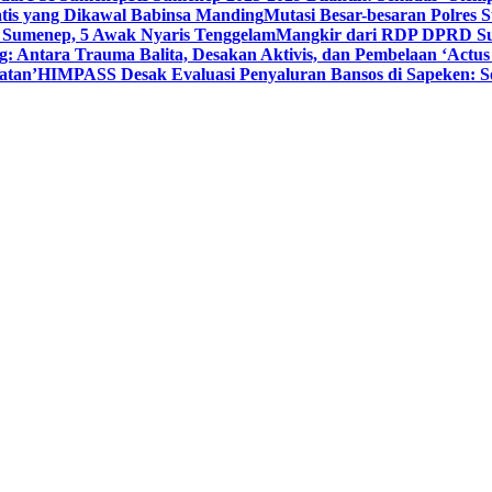
tis yang Dikawal Babinsa Manding
Mutasi Besar-besaran Polres S
 Sumenep, 5 Awak Nyaris Tenggelam
Mangkir dari RDP DPRD Su
g: Antara Trauma Balita, Desakan Aktivis, dan Pembelaan ‘Actus
atan’
HIMPASS Desak Evaluasi Penyaluran Bansos di Sapeken: 