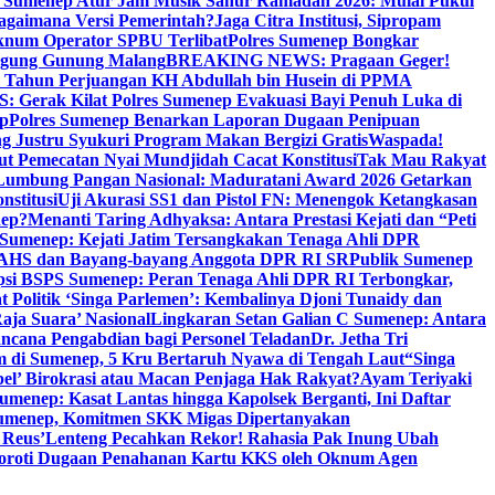
i Sumenep Atur Jam Musik Sahur Ramadan 2026: Mulai Pukul
Bagaimana Versi Pemerintah?
Jaga Citra Institusi, Sipropam
knum Operator SPBU Terlibat
Polres Sumenep Bongkar
gung Gunung Malang
BREAKING NEWS: Pragaan Geger!
3 Tahun Perjuangan KH Abdullah bin Husein di PPMA
erak Kilat Polres Sumenep Evakuasi Bayi Penuh Luka di
ep
Polres Sumenep Benarkan Laporan Dugaan Penipuan
ng Justru Syukuri Program Makan Bergizi Gratis
Waspada!
ut Pemecatan Nyai Mundjidah Cacat Konstitusi
Tak Mau Rakyat
Lumbung Pangan Nasional: Maduratani Award 2026 Getarkan
nstitusi
Uji Akurasi SS1 dan Pistol FN: Menengok Ketangkasan
nep?
Menanti Taring Adhyaksa: Antara Prestasi Kejati dan “Peti
Sumenep: Kejati Jatim Tersangkakan Tenaga Ahli DPR
 AHS dan Bayang-bayang Anggota DPR RI SR
Publik Sumenep
psi BSPS Sumenep: Peran Tenaga Ahli DPR RI Terbongkar,
 Politik ‘Singa Parlemen’: Kembalinya Djoni Tunaidy dan
aja Suara’ Nasional
Lingkaran Setan Galian C Sumenep: Antara
ncana Pengabdian bagi Personel Teladan
Dr. Jetha Tri
 di Sumenep, 5 Kru Bertaruh Nyawa di Tengah Laut
“Singa
pel’ Birokrasi atau Macan Penjaga Hak Rakyat?
Ayam Teriyaki
umenep: Kasat Lantas hingga Kapolsek Berganti, Ini Daftar
menep, Komitmen SKK Migas Dipertanyakan
 Reus’
Lenteng Pecahkan Rekor! Rahasia Pak Inung Ubah
Soroti Dugaan Penahanan Kartu KKS oleh Oknum Agen