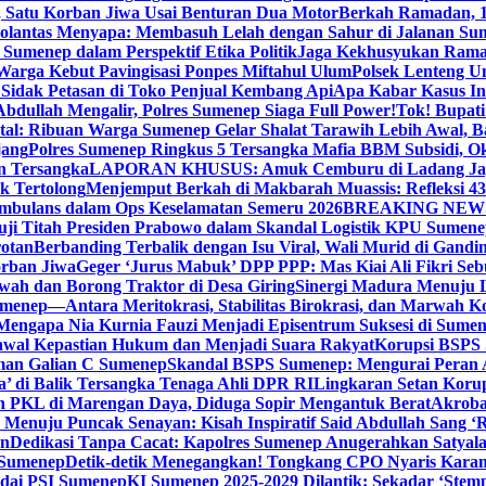
, Satu Korban Jiwa Usai Benturan Dua Motor
Berkah Ramadan, 1
olantas Menyapa: Membasuh Lelah dengan Sahur di Jalanan Su
umenep dalam Perspektif Etika Politik
Jaga Kekhusyukan Rama
arga Kebut Pavingisasi Ponpes Miftahul Ulum
Polsek Lenteng U
Sidak Petasan di Toko Penjual Kembang Api
Apa Kabar Kasus I
bdullah Mengalir, Polres Sumenep Siaga Full Power!
Tok! Bupat
ital: Ribuan Warga Sumenep Gelar Shalat Tarawih Lebih Awal, 
jang
Polres Sumenep Ringkus 5 Tersangka Mafia BBM Subsidi, O
n Tersangka
LAPORAN KHUSUS: Amuk Cemburu di Ladang Ja
k Tertolong
Menjemput Berkah di Makbarah Muassis: Refleksi 4
 Ambulans dalam Ops Keselamatan Semeru 2026
BREAKING NEWS: G
ji Titah Presiden Prabowo dalam Skandal Logistik KPU Sumen
rotan
Berbanding Terbalik dengan Isu Viral, Wali Murid di Gandi
orban Jiwa
Geger ‘Jurus Mabuk’ DPP PPP: Mas Kiai Ali Fikri Seb
wah dan Borong Traktor di Desa Giring
Sinergi Madura Menuju 
umenep—Antara Meritokrasi, Stabilitas Birokrasi, dan Marwah Ko
 Mengapa Nia Kurnia Fauzi Menjadi Episentrum Suksesi di Sume
awal Kepastian Hukum dan Menjadi Suara Rakyat
Korupsi BSPS 
man Galian C Sumenep
Skandal BSPS Sumenep: Mengurai Peran
a’ di Balik Tersangka Tenaga Ahli DPR RI
Lingkaran Setan Koru
 PKL di Marengan Daya, Diduga Sopir Mengantuk Berat
Akrobat
Menuju Puncak Senayan: Kisah Inspiratif Said Abdullah Sang ‘R
an
Dedikasi Tanpa Cacat: Kapolres Sumenep Anugerahkan Satyala
 Sumenep
Detik-detik Menegangkan! Tongkang CPO Nyaris Karam
odai PSI Sumenep
KI Sumenep 2025-2029 Dilantik: Sekadar ‘Stem