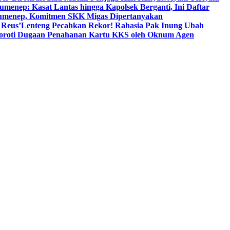
umenep: Kasat Lantas hingga Kapolsek Berganti, Ini Daftar
menep, Komitmen SKK Migas Dipertanyakan
 Reus’
Lenteng Pecahkan Rekor! Rahasia Pak Inung Ubah
Soroti Dugaan Penahanan Kartu KKS oleh Oknum Agen