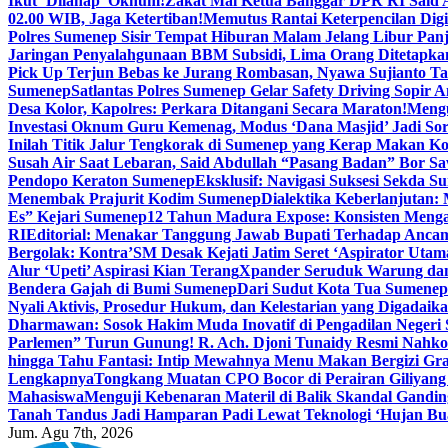
Ikut ‘Dilahap’ Oknum!
Zakat Mal Ketua Banggar DPR RI Said A
02.00 WIB, Jaga Ketertiban!
Memutus Rantai Keterpencilan Dig
Polres Sumenep Sisir Tempat Hiburan Malam Jelang Libur Pan
Jaringan Penyalahgunaan BBM Subsidi, Lima Orang Ditetapka
Pick Up Terjun Bebas ke Jurang Rombasan, Nyawa Sujianto Ta
Sumenep
Satlantas Polres Sumenep Gelar Safety Driving Sopir
Desa Kolor, Kapolres: Perkara Ditangani Secara Maraton!
Mengu
Investasi Oknum Guru Kemenag, Modus ‘Dana Masjid’ Jadi So
Inilah Titik Jalur Tengkorak di Sumenep yang Kerap Makan K
Susah Air Saat Lebaran, Said Abdullah “Pasang Badan” Bor Sa
Pendopo Keraton Sumenep
Eksklusif: Navigasi Suksesi Sekda S
Menembak Prajurit Kodim Sumenep
Dialektika Keberlanjutan:
Es” Kejari Sumenep
12 Tahun Madura Expose: Konsisten Meng
RI
Editorial: Menakar Tanggung Jawab Bupati Terhadap Anca
Bergolak: Kontra’SM Desak Kejati Jatim Seret ‘Aspirator Utam
Alur ‘Upeti’ Aspirasi Kian Terang
Xpander Seruduk Warung dan
Bendera Gajah di Bumi Sumenep
Dari Sudut Kota Tua Sumenep 
Nyali Aktivis, Prosedur Hukum, dan Kelestarian yang Digadaik
Dharmawan: Sosok Hakim Muda Inovatif di Pengadilan Negeri
Parlemen” Turun Gunung! R. Ach. Djoni Tunaidy Resmi Nahk
hingga Tahu Fantasi: Intip Mewahnya Menu Makan Bergizi Gra
Lengkapnya
Tongkang Muatan CPO Bocor di Perairan Giliyang
Mahasiswa
Menguji Kebenaran Materil di Balik Skandal Gandin
Tanah Tandus Jadi Hamparan Padi Lewat Teknologi ‘Hujan Bu
Jum. Agu 7th, 2026