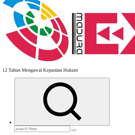
12 Tahun Mengawal Kepastian Hukum
Search
for: