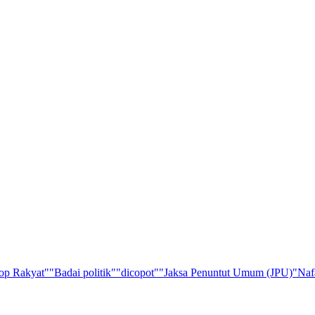
op Rakyat"
"Badai politik"
"dicopot"
"Jaksa Penuntut Umum (JPU)
"Naf