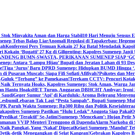
 Stok Minyakita Aman dan Harga Stabil
10 Hari Menuju Sensus 
menep Tebas Balap Liar
Anomali Regulasi di Tapakerbau: Hegemo
kah
Konferensi Pers Temuan Kokain 27 Kg Batal Mendadak Kapol
ri Kokain ‘Bugatti’ 27 Kg di Giligenting: Kapolres Sumenep Janji
ANDENG BUMN-SWASTA, PERIKANAN SUMENEP SIAP ‘GO
ep: Antara ‘Lampu Hijau’ Bupati dan Jeratan Lahan di 93 Des
e!
Tiga ‘Jurus’ Baru DPRD Sumenep: Hidupkan BUMD Hingga ‘
di Pusaran Muscab: Siapa Fifi Sofiati Afifiyah?
Psikotes dan Me
-Guluk “Terbang” ke Pamekasan!
Terekam CCTV: Pencuri Kotak
Naik Ternyata Hoaks, Kapolres Sumenep: Stok Aman, Warga Ja
an Hantu Hoaks
HET Turun, Anggaran DBHCHT Ambyar: Ironi 
 Saudi
Geger Sumur ‘Api’ di Karduluk: Aroma Belerang Menyengat
 Lesbumi
Lebaran Tak Lagi “Pesta Sampah”, Bupati Sumenep Mul
K Paruh Waktu Sumenep: Rp300 Ribu dan Politik Kesejahteraa
apolres Sumenep Pastikan “Hulu Ledak” Anggota Siap Pakai
O
Predikat ‘Teraktif’ Se-Jatim!
Sumenep ‘Mencekam’: Hujan Petir M
ngamanan VVIP Menteri Trenggono di Dapenda
Alarm Narkoba di S
 Naik Pangkat, Yang ‘Nakal’ Dipecat
Kejari Sumenep ‘Mandul’ Te
Detik-detik Menegangkan di Selat Kangean!
Gebrakan Kapolres 