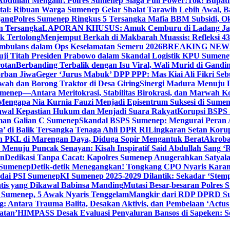
bdullah Mengalir, Polres Sumenep Siaga Full Power!
Tok! Bupat
ital: Ribuan Warga Sumenep Gelar Shalat Tarawih Lebih Awal, 
jang
Polres Sumenep Ringkus 5 Tersangka Mafia BBM Subsidi, O
n Tersangka
LAPORAN KHUSUS: Amuk Cemburu di Ladang Ja
k Tertolong
Menjemput Berkah di Makbarah Muassis: Refleksi 4
 Ambulans dalam Ops Keselamatan Semeru 2026
BREAKING NEWS: G
ji Titah Presiden Prabowo dalam Skandal Logistik KPU Sumen
rotan
Berbanding Terbalik dengan Isu Viral, Wali Murid di Gandi
orban Jiwa
Geger ‘Jurus Mabuk’ DPP PPP: Mas Kiai Ali Fikri Seb
wah dan Borong Traktor di Desa Giring
Sinergi Madura Menuju 
umenep—Antara Meritokrasi, Stabilitas Birokrasi, dan Marwah Ko
 Mengapa Nia Kurnia Fauzi Menjadi Episentrum Suksesi di Sume
awal Kepastian Hukum dan Menjadi Suara Rakyat
Korupsi BSPS 
man Galian C Sumenep
Skandal BSPS Sumenep: Mengurai Peran
a’ di Balik Tersangka Tenaga Ahli DPR RI
Lingkaran Setan Koru
 PKL di Marengan Daya, Diduga Sopir Mengantuk Berat
Akrobat
Menuju Puncak Senayan: Kisah Inspiratif Said Abdullah Sang ‘R
an
Dedikasi Tanpa Cacat: Kapolres Sumenep Anugerahkan Satyala
 Sumenep
Detik-detik Menegangkan! Tongkang CPO Nyaris Karam
odai PSI Sumenep
KI Sumenep 2025-2029 Dilantik: Sekadar ‘Stem
tis yang Dikawal Babinsa Manding
Mutasi Besar-besaran Polres S
 Sumenep, 5 Awak Nyaris Tenggelam
Mangkir dari RDP DPRD Su
g: Antara Trauma Balita, Desakan Aktivis, dan Pembelaan ‘Actus
atan’
HIMPASS Desak Evaluasi Penyaluran Bansos di Sapeken: 