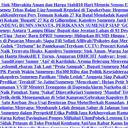
 Stok Minyakita Aman dan Harga Stabil
10 Hari Menuju Sensus 
menep Tebas Balap Liar
Anomali Regulasi di Tapakerbau: Hegemo
kah
Konferensi Pers Temuan Kokain 27 Kg Batal Mendadak Kapol
ri Kokain ‘Bugatti’ 27 Kg di Giligenting: Kapolres Sumenep Janji
ANDENG BUMN-SWASTA, PERIKANAN SUMENEP SIAP ‘GO
ep: Antara ‘Lampu Hijau’ Bupati dan Jeratan Lahan di 93 Des
e!
Tiga ‘Jurus’ Baru DPRD Sumenep: Hidupkan BUMD Hingga ‘
di Pusaran Muscab: Siapa Fifi Sofiati Afifiyah?
Psikotes dan Me
-Guluk “Terbang” ke Pamekasan!
Terekam CCTV: Pencuri Kotak
Naik Ternyata Hoaks, Kapolres Sumenep: Stok Aman, Warga Ja
an Hantu Hoaks
HET Turun, Anggaran DBHCHT Ambyar: Ironi 
 Saudi
Geger Sumur ‘Api’ di Karduluk: Aroma Belerang Menyengat
 Lesbumi
Lebaran Tak Lagi “Pesta Sampah”, Bupati Sumenep Mul
K Paruh Waktu Sumenep: Rp300 Ribu dan Politik Kesejahteraa
apolres Sumenep Pastikan “Hulu Ledak” Anggota Siap Pakai
O
Predikat ‘Teraktif’ Se-Jatim!
Sumenep ‘Mencekam’: Hujan Petir M
ngamanan VVIP Menteri Trenggono di Dapenda
Alarm Narkoba di S
 Naik Pangkat, Yang ‘Nakal’ Dipecat
Kejari Sumenep ‘Mandul’ Te
Detik-detik Menegangkan di Selat Kangean!
Gebrakan Kapolres 
, Satu Korban Jiwa Usai Benturan Dua Motor
Berkah Ramadan, 1
olantas Menyapa: Membasuh Lelah dengan Sahur di Jalanan Su
umenep dalam Perspektif Etika Politik
Jaga Kekhusyukan Rama
arga Kebut Pavingisasi Ponpes Miftahul Ulum
Polsek Lenteng U
Sidak Petasan di Toko Penjual Kembang Api
Apa Kabar Kasus I