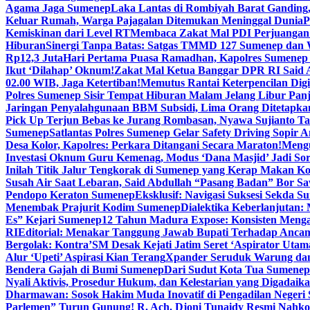
Agama Jaga Sumenep
Laka Lantas di Rombiyah Barat Ganding
Keluar Rumah, Warga Pajagalan Ditemukan Meninggal Dunia
P
Kemiskinan dari Level RT
Membaca Zakat Mal PDI Perjuangan S
Hiburan
Sinergi Tanpa Batas: Satgas TMMD 127 Sumenep dan W
Rp12,3 Juta
Hari Pertama Puasa Ramadhan, Kapolres Sumenep 
Ikut ‘Dilahap’ Oknum!
Zakat Mal Ketua Banggar DPR RI Said A
02.00 WIB, Jaga Ketertiban!
Memutus Rantai Keterpencilan Dig
Polres Sumenep Sisir Tempat Hiburan Malam Jelang Libur Pan
Jaringan Penyalahgunaan BBM Subsidi, Lima Orang Ditetapka
Pick Up Terjun Bebas ke Jurang Rombasan, Nyawa Sujianto Ta
Sumenep
Satlantas Polres Sumenep Gelar Safety Driving Sopir
Desa Kolor, Kapolres: Perkara Ditangani Secara Maraton!
Mengu
Investasi Oknum Guru Kemenag, Modus ‘Dana Masjid’ Jadi So
Inilah Titik Jalur Tengkorak di Sumenep yang Kerap Makan K
Susah Air Saat Lebaran, Said Abdullah “Pasang Badan” Bor Sa
Pendopo Keraton Sumenep
Eksklusif: Navigasi Suksesi Sekda S
Menembak Prajurit Kodim Sumenep
Dialektika Keberlanjutan:
Es” Kejari Sumenep
12 Tahun Madura Expose: Konsisten Meng
RI
Editorial: Menakar Tanggung Jawab Bupati Terhadap Anca
Bergolak: Kontra’SM Desak Kejati Jatim Seret ‘Aspirator Utam
Alur ‘Upeti’ Aspirasi Kian Terang
Xpander Seruduk Warung dan
Bendera Gajah di Bumi Sumenep
Dari Sudut Kota Tua Sumenep 
Nyali Aktivis, Prosedur Hukum, dan Kelestarian yang Digadaik
Dharmawan: Sosok Hakim Muda Inovatif di Pengadilan Negeri
Parlemen” Turun Gunung! R. Ach. Djoni Tunaidy Resmi Nahk