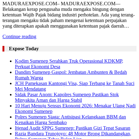
MADURAEXPOSE.COM– MADURAEXPOSE.COM—
Belakangan kerap pengusaha muda mengaku bingung dengan
ketentuan Wajib Pajak bidang industri perhotelan. Ada yang terang-
terangan mengaku tidak paham mengenai ketentuan perpajakan
yang diterapkan apakah menggunakan ketentuan pajak daerah…
Continue reading
Expose Today
Kodim Sumenep Serahkan Truk Operasional KDKMP,
Perkuat Ekonomi Desa
Dandim Sumenep Gaspol: Jembatan Ambunten & Bedah
Rumah Warga
JCH Pamekasan Kantongi Visa, Siap Terbang ke Tanah Suci
Mei Mendatang
Sidak Pasar Anom: Kapolres Sumenep Pastikan Stok
Minyakita Aman dan Harga Stabil
10 Hari Menuju Sensus Ekonomi 2026: Menakar Ulang Nadi
Ekonomi Sumenep
Polres Sumenep Siaga: Antisipasi Kelangkaan BBM dan
Kenaikan Harga Sembako
Itjenad Audit SPPG Sumenep: Pastikan Gizi Tepat Sasaran
Razia Bandara Trunojoyo: 48 Motor Brong Dikandangkan,