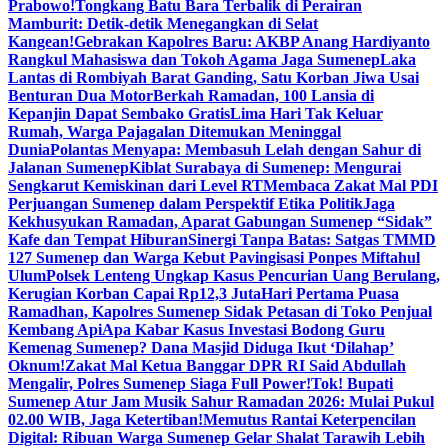
Prabowo!
Tongkang Batu Bara Terbalik di Perairan
Mamburit: Detik-detik Menegangkan di Selat
Kangean!
Gebrakan Kapolres Baru: AKBP Anang Hardiyanto
Rangkul Mahasiswa dan Tokoh Agama Jaga Sumenep
Laka
Lantas di Rombiyah Barat Ganding, Satu Korban Jiwa Usai
Benturan Dua Motor
Berkah Ramadan, 100 Lansia di
Kepanjin Dapat Sembako Gratis
Lima Hari Tak Keluar
Rumah, Warga Pajagalan Ditemukan Meninggal
Dunia
Polantas Menyapa: Membasuh Lelah dengan Sahur di
Jalanan Sumenep
Kiblat Surabaya di Sumenep: Mengurai
Sengkarut Kemiskinan dari Level RT
Membaca Zakat Mal PDI
Perjuangan Sumenep dalam Perspektif Etika Politik
Jaga
Kekhusyukan Ramadan, Aparat Gabungan Sumenep “Sidak”
Kafe dan Tempat Hiburan
Sinergi Tanpa Batas: Satgas TMMD
127 Sumenep dan Warga Kebut Pavingisasi Ponpes Miftahul
Ulum
Polsek Lenteng Ungkap Kasus Pencurian Uang Berulang,
Kerugian Korban Capai Rp12,3 Juta
Hari Pertama Puasa
Ramadhan, Kapolres Sumenep Sidak Petasan di Toko Penjual
Kembang Api
Apa Kabar Kasus Investasi Bodong Guru
Kemenag Sumenep? Dana Masjid Diduga Ikut ‘Dilahap’
Oknum!
Zakat Mal Ketua Banggar DPR RI Said Abdullah
Mengalir, Polres Sumenep Siaga Full Power!
Tok! Bupati
Sumenep Atur Jam Musik Sahur Ramadan 2026: Mulai Pukul
02.00 WIB, Jaga Ketertiban!
Memutus Rantai Keterpencilan
Digital: Ribuan Warga Sumenep Gelar Shalat Tarawih Lebih