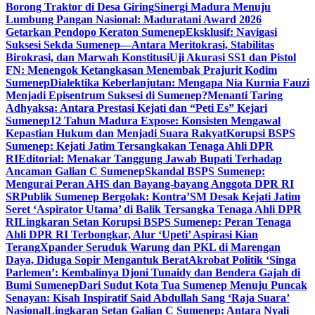
Borong Traktor di Desa Giring
Sinergi Madura Menuju
Lumbung Pangan Nasional: Maduratani Award 2026
Getarkan Pendopo Keraton Sumenep
Eksklusif: Navigasi
Suksesi Sekda Sumenep—Antara Meritokrasi, Stabilitas
Birokrasi, dan Marwah Konstitusi
Uji Akurasi SS1 dan Pistol
FN: Menengok Ketangkasan Menembak Prajurit Kodim
Sumenep
Dialektika Keberlanjutan: Mengapa Nia Kurnia Fauzi
Menjadi Episentrum Suksesi di Sumenep?
Menanti Taring
Adhyaksa: Antara Prestasi Kejati dan “Peti Es” Kejari
Sumenep
12 Tahun Madura Expose: Konsisten Mengawal
Kepastian Hukum dan Menjadi Suara Rakyat
Korupsi BSPS
Sumenep: Kejati Jatim Tersangkakan Tenaga Ahli DPR
RI
Editorial: Menakar Tanggung Jawab Bupati Terhadap
Ancaman Galian C Sumenep
Skandal BSPS Sumenep:
Mengurai Peran AHS dan Bayang-bayang Anggota DPR RI
SR
Publik Sumenep Bergolak: Kontra’SM Desak Kejati Jatim
Seret ‘Aspirator Utama’ di Balik Tersangka Tenaga Ahli DPR
RI
Lingkaran Setan Korupsi BSPS Sumenep: Peran Tenaga
Ahli DPR RI Terbongkar, Alur ‘Upeti’ Aspirasi Kian
Terang
Xpander Seruduk Warung dan PKL di Marengan
Daya, Diduga Sopir Mengantuk Berat
Akrobat Politik ‘Singa
Parlemen’: Kembalinya Djoni Tunaidy dan Bendera Gajah di
Bumi Sumenep
Dari Sudut Kota Tua Sumenep Menuju Puncak
Senayan: Kisah Inspiratif Said Abdullah Sang ‘Raja Suara’
Nasional
Lingkaran Setan Galian C Sumenep: Antara Nyali