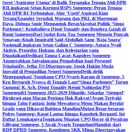
Seret ‘Aspirator Utama’ di Balik Tersangka Tenaga Ahli DPR
RI
Lingkaran Setan Korupsi BSPS Sumenep: Peran Tenaga
Ahli DPR RI Terbongkar, Alur ‘Upeti’ Aspirasi Kian
Terang
Xpander Seruduk Warung dan PKL di Marengan
Daya, Diduga Sopir Mengantuk Berat
Akrobat Politik ‘Singa
Parlemen’: Kembalinya Djoni Tunaidy dan Bendera Gajah di
Bumi Sumenep
Dari Sudut Kota Tua Sumenep Menuju Puncak
Senayan: Kisah Inspiratif Said Abdullah Sang ‘Raja Suara’
Nasional
Lingkaran Setan Galian C Sumenep: Antara Nyali
Aktivis, Prosedur Hukum, dan Kelestarian yang
Digadaikan
Dedikasi Tanpa Cacat: Kapolres Sumenep
Anugerahkan Satyalancana Pengabdian bagi Personel
Teladan
Dr. Jetha Tri Dharmawan: Sosok Hakim Muda
Inovatif di Pengadilan Negeri Sumenep
Detik-detik
Menegangkan! Tongkang CPO Nyaris Karam di Sumenep, 5
Kru Bertaruh Nyawa di Tengah Laut
“Singa Parlemen” Turun
Gunung! R. Ach. Djoni Tunaidy Resmi Nahkodai PSI
Sumenep
KI Sumenep 2025-2029 Dilantik: Sekadar ‘Stempel’
Birokrasi atau Macan Penjaga Hak Rakyat?
Ayam Teriyaki
hingga Tahu Fantasi: Intip Mewahnya Menu Makan Bergizi
Gratis yang Dikawal Babinsa Manding
Mutasi Besar-besaran
Polres Sumenep: Kasat Lantas hingga Kapolsek Berganti, Ini
Daftar Lengkapnya
Tongkang Muatan CPO Bocor di Perairan
Giliyang Sumenep, 5 Awak Nyaris Tenggelam
Mangkir dari
RDP DPRD Sumenep, Komitmen SKK Migas Dipertanyakan