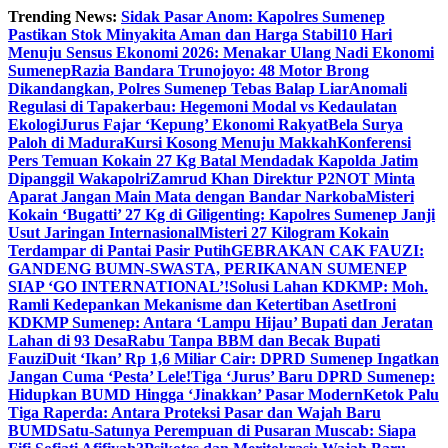
Skip
Trending News:
Sidak Pasar Anom: Kapolres Sumenep
to
Pastikan Stok Minyakita Aman dan Harga Stabil
10 Hari
content
Menuju Sensus Ekonomi 2026: Menakar Ulang Nadi Ekonomi
Sumenep
Razia Bandara Trunojoyo: 48 Motor Brong
Dikandangkan, Polres Sumenep Tebas Balap Liar
Anomali
Regulasi di Tapakerbau: Hegemoni Modal vs Kedaulatan
Ekologi
Jurus Fajar ‘Kepung’ Ekonomi Rakyat
Bela Surya
Paloh di Madura
Kursi Kosong Menuju Makkah
Konferensi
Pers Temuan Kokain 27 Kg Batal Mendadak Kapolda Jatim
Dipanggil Wakapolri
Zamrud Khan Direktur P2NOT Minta
Aparat Jangan Main Mata dengan Bandar Narkoba
Misteri
Kokain ‘Bugatti’ 27 Kg di Giligenting: Kapolres Sumenep Janji
Usut Jaringan Internasional
Misteri 27 Kilogram Kokain
Terdampar di Pantai Pasir Putih
GEBRAKAN CAK FAUZI:
GANDENG BUMN-SWASTA, PERIKANAN SUMENEP
SIAP ‘GO INTERNATIONAL’!
Solusi Lahan KDKMP: Moh.
Ramli Kedepankan Mekanisme dan Ketertiban Aset
Ironi
KDKMP Sumenep: Antara ‘Lampu Hijau’ Bupati dan Jeratan
Lahan di 93 Desa
Rabu Tanpa BBM dan Becak Bupati
Fauzi
Duit ‘Ikan’ Rp 1,6 Miliar Cair: DPRD Sumenep Ingatkan
Jangan Cuma ‘Pesta’ Lele!
Tiga ‘Jurus’ Baru DPRD Sumenep:
Hidupkan BUMD Hingga ‘Jinakkan’ Pasar Modern
Ketok Palu
Tiga Raperda: Antara Proteksi Pasar dan Wajah Baru
BUMD
Satu-Satunya Perempuan di Pusaran Muscab: Siapa