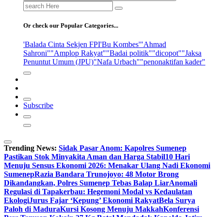
Search
for:
Or check our Popular Categories...
'Balada Cinta Sekjen FPI
'Bu Kombes'
"Ahmad
Sahroni"
"Amplop Rakyat"
"Badai politik"
"dicopot"
"Jaksa
Penuntut Umum (JPU)
"Nafa Urbach"
"penonaktifan kader"
Subscribe
Trending News:
Sidak Pasar Anom: Kapolres Sumenep
Pastikan Stok Minyakita Aman dan Harga Stabil
10 Hari
Menuju Sensus Ekonomi 2026: Menakar Ulang Nadi Ekonomi
Sumenep
Razia Bandara Trunojoyo: 48 Motor Brong
Dikandangkan, Polres Sumenep Tebas Balap Liar
Anomali
Regulasi di Tapakerbau: Hegemoni Modal vs Kedaulatan
Ekologi
Jurus Fajar ‘Kepung’ Ekonomi Rakyat
Bela Surya
Paloh di Madura
Kursi Kosong Menuju Makkah
Konferensi