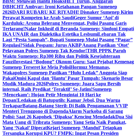
BBM: Melawan Hantu Hoaks
HET Turun, Anggaran
DBHCHT Ambyar: Ironi Ketahanan Pangan Sumenep
2026
DARI RUBARU KE RIYADH! Disnaker Sumenep Kirim
Perawat Kompeten ke Arab Saudi
Geger Sumur ‘Api’ di
Karduluk: Aroma Belerang Menyengat, Polisi Pasang Garis
Terlarang!
Nalar Inklusif di Beranda Sumenep: Simfoni Empati
IKA UNAIR dan Dialektika Estetika Lesbumi
Lebaran Tak
Lagi “Pesta Sampah”, Bupati Sumenep Mulai Pasang “Pagar”
Regulasi?
Sidak Pospam: Jurus AKBP Anang Pastikan ‘Otot’
Pelayanan Polres Sumenep Tak Kendor!
THR PPPK Paruh
Waktu Sumenep: Rp300 Ribu dan Politik Kesejahteraan
Fauzi
Investasi “Bodong” Oknum Guru: Saat Pejabat Kemenag
Sumenep Terseret ke Meja Polisi
Hormuz Memanas,
Wakapolres Sumenep Pastikan “Hulu Ledak” Anggota Siap
Pakai
Omisi Kapal dan ‘Hantu’ Pasar Tumpah: Skenario Besar
Mudik Madura 2026
Polres Sumenep: Juara Sapu Bersih
internal, Raih Predikat ‘Teraktif’ Se-Jatim!
Sumenep
‘Mencekam’: Hujan Petir Mengintai 10 Hari ke
Depan!
Ledakan di Batuputih: Kamar Jebol, Dua Warga
Terkapar
Batang-Batang Steril: Di Balik Pengamanan VVIP
Menteri Trenggono di Dapenda
Alarm Narkoba di Sarang
Polisi: Saat 26 Kapolsek ‘Dipaksa’ Kencing Mendadak
Dua Sisi
Mata Uang di Tribrata Sumenep: Yang Setia Naik Pangkat,
Yang ‘Nakal’ Dipecat
Kejari Sumenep ‘Mandul’ Tetapkan
Tersangka Korupsi KPU? FMPK: Ingat Pesan Presiden