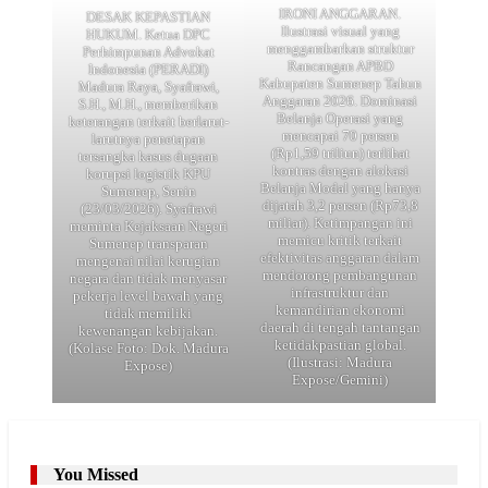
IRONI ANGGARAN.
DESAK KEPASTIAN
Ilustrasi visual yang
HUKUM. Ketua DPC
menggambarkan struktur
Perhimpunan Advokat
Rancangan APBD
Indonesia (PERADI)
Kabupaten Sumenep Tahun
Madura Raya, Syafrawi,
Anggaran 2026. Dominasi
S.H., M.H., memberikan
Belanja Operasi yang
keterangan terkait berlarut-
mencapai 70 persen
larutnya penetapan
(Rp1,59 triliun) terlihat
tersangka kasus dugaan
kontras dengan alokasi
korupsi logistik KPU
Belanja Modal yang hanya
Sumenep, Senin
dijatah 3,2 persen (Rp73,8
(23/03/2026). Syafrawi
miliar). Ketimpangan ini
meminta Kejaksaan Negeri
memicu kritik terkait
Sumenep transparan
efektivitas anggaran dalam
mengenai nilai kerugian
mendorong pembangunan
negara dan tidak menyasar
infrastruktur dan
pekerja level bawah yang
kemandirian ekonomi
tidak memiliki
daerah di tengah tantangan
kewenangan kebijakan.
ketidakpastian global.
(Kolase Foto: Dok. Madura
(Ilustrasi: Madura
Expose)
Expose/Gemini)
You Missed