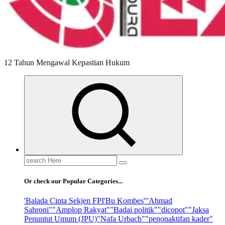
12 Tahun Mengawal Kepastian Hukum
Search
for:
Or check our Popular Categories...
'Balada Cinta Sekjen FPI
'Bu Kombes'
"Ahmad
Sahroni"
"Amplop Rakyat"
"Badai politik"
"dicopot"
"Jaksa
Penuntut Umum (JPU)
"Nafa Urbach"
"penonaktifan kader"