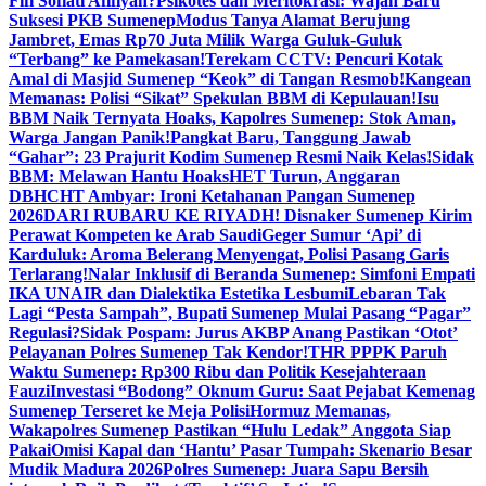
Fifi Sofiati Afifiyah?
Psikotes dan Meritokrasi: Wajah Baru
Suksesi PKB Sumenep
Modus Tanya Alamat Berujung
Jambret, Emas Rp70 Juta Milik Warga Guluk-Guluk
“Terbang” ke Pamekasan!
Terekam CCTV: Pencuri Kotak
Amal di Masjid Sumenep “Keok” di Tangan Resmob!
Kangean
Memanas: Polisi “Sikat” Spekulan BBM di Kepulauan!
Isu
BBM Naik Ternyata Hoaks, Kapolres Sumenep: Stok Aman,
Warga Jangan Panik!
Pangkat Baru, Tanggung Jawab
“Gahar”: 23 Prajurit Kodim Sumenep Resmi Naik Kelas!
Sidak
BBM: Melawan Hantu Hoaks
HET Turun, Anggaran
DBHCHT Ambyar: Ironi Ketahanan Pangan Sumenep
2026
DARI RUBARU KE RIYADH! Disnaker Sumenep Kirim
Perawat Kompeten ke Arab Saudi
Geger Sumur ‘Api’ di
Karduluk: Aroma Belerang Menyengat, Polisi Pasang Garis
Terlarang!
Nalar Inklusif di Beranda Sumenep: Simfoni Empati
IKA UNAIR dan Dialektika Estetika Lesbumi
Lebaran Tak
Lagi “Pesta Sampah”, Bupati Sumenep Mulai Pasang “Pagar”
Regulasi?
Sidak Pospam: Jurus AKBP Anang Pastikan ‘Otot’
Pelayanan Polres Sumenep Tak Kendor!
THR PPPK Paruh
Waktu Sumenep: Rp300 Ribu dan Politik Kesejahteraan
Fauzi
Investasi “Bodong” Oknum Guru: Saat Pejabat Kemenag
Sumenep Terseret ke Meja Polisi
Hormuz Memanas,
Wakapolres Sumenep Pastikan “Hulu Ledak” Anggota Siap
Pakai
Omisi Kapal dan ‘Hantu’ Pasar Tumpah: Skenario Besar
Mudik Madura 2026
Polres Sumenep: Juara Sapu Bersih