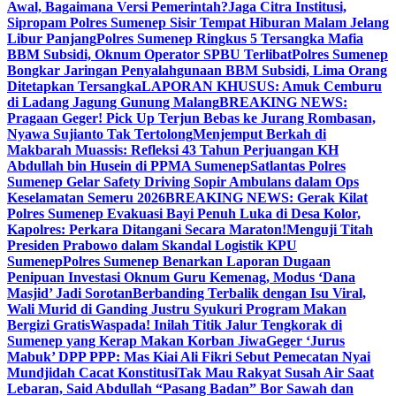
Awal, Bagaimana Versi Pemerintah?
Jaga Citra Institusi,
Sipropam Polres Sumenep Sisir Tempat Hiburan Malam Jelang
Libur Panjang
Polres Sumenep Ringkus 5 Tersangka Mafia
BBM Subsidi, Oknum Operator SPBU Terlibat
Polres Sumenep
Bongkar Jaringan Penyalahgunaan BBM Subsidi, Lima Orang
Ditetapkan Tersangka
LAPORAN KHUSUS: Amuk Cemburu
di Ladang Jagung Gunung Malang
BREAKING NEWS:
Pragaan Geger! Pick Up Terjun Bebas ke Jurang Rombasan,
Nyawa Sujianto Tak Tertolong
Menjemput Berkah di
Makbarah Muassis: Refleksi 43 Tahun Perjuangan KH
Abdullah bin Husein di PPMA Sumenep
Satlantas Polres
Sumenep Gelar Safety Driving Sopir Ambulans dalam Ops
Keselamatan Semeru 2026
BREAKING NEWS: Gerak Kilat
Polres Sumenep Evakuasi Bayi Penuh Luka di Desa Kolor,
Kapolres: Perkara Ditangani Secara Maraton!
Menguji Titah
Presiden Prabowo dalam Skandal Logistik KPU
Sumenep
Polres Sumenep Benarkan Laporan Dugaan
Penipuan Investasi Oknum Guru Kemenag, Modus ‘Dana
Masjid’ Jadi Sorotan
Berbanding Terbalik dengan Isu Viral,
Wali Murid di Ganding Justru Syukuri Program Makan
Bergizi Gratis
Waspada! Inilah Titik Jalur Tengkorak di
Sumenep yang Kerap Makan Korban Jiwa
Geger ‘Jurus
Mabuk’ DPP PPP: Mas Kiai Ali Fikri Sebut Pemecatan Nyai
Mundjidah Cacat Konstitusi
Tak Mau Rakyat Susah Air Saat
Lebaran, Said Abdullah “Pasang Badan” Bor Sawah dan