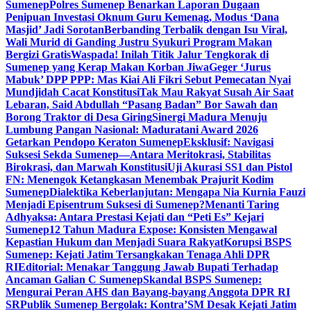
Sumenep
Polres Sumenep Benarkan Laporan Dugaan
Penipuan Investasi Oknum Guru Kemenag, Modus ‘Dana
Masjid’ Jadi Sorotan
Berbanding Terbalik dengan Isu Viral,
Wali Murid di Ganding Justru Syukuri Program Makan
Bergizi Gratis
Waspada! Inilah Titik Jalur Tengkorak di
Sumenep yang Kerap Makan Korban Jiwa
Geger ‘Jurus
Mabuk’ DPP PPP: Mas Kiai Ali Fikri Sebut Pemecatan Nyai
Mundjidah Cacat Konstitusi
Tak Mau Rakyat Susah Air Saat
Lebaran, Said Abdullah “Pasang Badan” Bor Sawah dan
Borong Traktor di Desa Giring
Sinergi Madura Menuju
Lumbung Pangan Nasional: Maduratani Award 2026
Getarkan Pendopo Keraton Sumenep
Eksklusif: Navigasi
Suksesi Sekda Sumenep—Antara Meritokrasi, Stabilitas
Birokrasi, dan Marwah Konstitusi
Uji Akurasi SS1 dan Pistol
FN: Menengok Ketangkasan Menembak Prajurit Kodim
Sumenep
Dialektika Keberlanjutan: Mengapa Nia Kurnia Fauzi
Menjadi Episentrum Suksesi di Sumenep?
Menanti Taring
Adhyaksa: Antara Prestasi Kejati dan “Peti Es” Kejari
Sumenep
12 Tahun Madura Expose: Konsisten Mengawal
Kepastian Hukum dan Menjadi Suara Rakyat
Korupsi BSPS
Sumenep: Kejati Jatim Tersangkakan Tenaga Ahli DPR
RI
Editorial: Menakar Tanggung Jawab Bupati Terhadap
Ancaman Galian C Sumenep
Skandal BSPS Sumenep:
Mengurai Peran AHS dan Bayang-bayang Anggota DPR RI
SR
Publik Sumenep Bergolak: Kontra’SM Desak Kejati Jatim