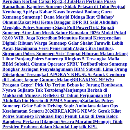
Kerugian Korban Capai Rp12,3 Juta
Hari Pertama Puasa
Ramadhan, Kapolres Sumenep Sidak Petasan di Toko Penjual
Kembang Api
Apa Kabar Kasus Investasi Bodong Guru
Kemenag Sumenep? Dana Masjid Diduga Ikut ‘Dilahap’
Oknum!
Zakat Mal Ketua Banggar DPR RI Said Abdullah
Mengalir, Polres Sumenep Siaga Full Power!
Tok! Bupati
Sumenep Atur Jam Musik Sahur Ramadan 2026: Mulai Pukul
02.00 WIB, Jaga Ketertiban!
Memutus Rantai Keterpencilan
Digital: Ribuan Warga Sumenep Gelar Shalat Tarawih Lebih
Awal, Bagaimana Versi Pemerintah?
Jaga Citra Institusi,
Sipropam Polres Sumenep Sisir Tempat Hiburan Malam Jelang
Libur Panjang
Polres Sumenep Ringkus 5 Tersangka Mafia
BBM Subsidi, Oknum Operator SPBU Terlibat
Polres Sumenep
Bongkar Jaringan Penyalahgunaan BBM Subsidi, Lima Orang
Ditetapkan Tersangka
LAPORAN KHUSUS: Amuk Cemburu
di Ladang Jagung Gunung Malang
BREAKING NEWS:
Pragaan Geger! Pick Up Terjun Bebas ke Jurang Rombasan,
Nyawa Sujianto Tak Tertolong
Menjemput Berkah di
Makbarah Muassis: Refleksi 43 Tahun Perjuangan KH
Abdullah bin Husein di PPMA Sumenep
Satlantas Polres
Sumenep Gelar Safety Driving Sopir Ambulans dalam Ops
Keselamatan Semeru 2026
BREAKING NEWS: Gerak Kilat
Polres Sumenep Evakuasi Bayi Penuh Luka di Desa Kolor,
Kapolres: Perkara Ditangani Secara Maraton!
Menguji Titah
Presiden Prabowo dalam Skandal Logistik KPU