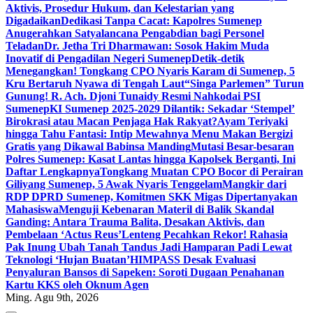
Aktivis, Prosedur Hukum, dan Kelestarian yang
Digadaikan
Dedikasi Tanpa Cacat: Kapolres Sumenep
Anugerahkan Satyalancana Pengabdian bagi Personel
Teladan
Dr. Jetha Tri Dharmawan: Sosok Hakim Muda
Inovatif di Pengadilan Negeri Sumenep
Detik-detik
Menegangkan! Tongkang CPO Nyaris Karam di Sumenep, 5
Kru Bertaruh Nyawa di Tengah Laut
“Singa Parlemen” Turun
Gunung! R. Ach. Djoni Tunaidy Resmi Nahkodai PSI
Sumenep
KI Sumenep 2025-2029 Dilantik: Sekadar ‘Stempel’
Birokrasi atau Macan Penjaga Hak Rakyat?
Ayam Teriyaki
hingga Tahu Fantasi: Intip Mewahnya Menu Makan Bergizi
Gratis yang Dikawal Babinsa Manding
Mutasi Besar-besaran
Polres Sumenep: Kasat Lantas hingga Kapolsek Berganti, Ini
Daftar Lengkapnya
Tongkang Muatan CPO Bocor di Perairan
Giliyang Sumenep, 5 Awak Nyaris Tenggelam
Mangkir dari
RDP DPRD Sumenep, Komitmen SKK Migas Dipertanyakan
Mahasiswa
Menguji Kebenaran Materil di Balik Skandal
Ganding: Antara Trauma Balita, Desakan Aktivis, dan
Pembelaan ‘Actus Reus’
Lenteng Pecahkan Rekor! Rahasia
Pak Inung Ubah Tanah Tandus Jadi Hamparan Padi Lewat
Teknologi ‘Hujan Buatan’
HIMPASS Desak Evaluasi
Penyaluran Bansos di Sapeken: Soroti Dugaan Penahanan
Kartu KKS oleh Oknum Agen
Ming. Agu 9th, 2026