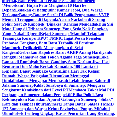
internal, Raih Predikat ‘Teraktif’ Se-Jatim!
Sumenep
‘Mencekam’: Hujan Petir Mengintai 10 Hari ke
Depan!
Ledakan di Batuputih: Kamar Jebol, Dua Warga
Terkapar
Batang-Batang Steril: Di Balik Pengamanan VVIP
Menteri Trenggono di Dapenda
Alarm Narkoba di Sarang
Polisi: Saat 26 Kapolsek ‘Dipaksa’ Kencing Mendadak
Dua Sisi
Mata Uang di Tribrata Sumenep: Yang Setia Naik Pangkat,
Yang ‘Nakal’ Dipecat
Kejari Sumenep ‘Mandul’ Tetapkan
Tersangka Korupsi KPU? FMPK: Ingat Pesan Presiden
Prabowo!
Tongkang Batu Bara Terbalik di Perairan
Mamburit: Detik-detik Menegangkan di Selat
Kangean!
Gebrakan Kapolres Baru: AKBP Anang Hardiyanto
Rangkul Mahasiswa dan Tokoh Agama Jaga Sumenep
Laka
Lantas di Rombiyah Barat Ganding, Satu Korban Jiwa Usai
Benturan Dua Motor
Berkah Ramadan, 100 Lansia di
Kepanjin Dapat Sembako Gratis
Lima Hari Tak Keluar
Rumah, Warga Pajagalan Ditemukan Meninggal
Dunia
Polantas Menyapa: Membasuh Lelah dengan Sahur di
Jalanan Sumenep
Kiblat Surabaya di Sumenep: Mengurai
Sengkarut Kemiskinan dari Level RT
Membaca Zakat Mal PDI
Perjuangan Sumenep dalam Perspektif Etika Politik
Jaga
Kekhusyukan Ramadan, Aparat Gabungan Sumenep “Sidak”
Kafe dan Tempat Hiburan
Sinergi Tanpa Batas: Satgas TMMD
127 Sumenep dan Warga Kebut Pavingisasi Ponpes Miftahul
Ulum
Polsek Lenteng Ungkap Kasus Pencurian Uang Berulang,