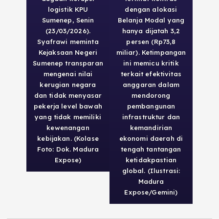
logistik KPU
dengan alokasi
Sumenep, Senin
Belanja Modal yang
(23/03/2026).
hanya dijatah 3,2
Syafrawi meminta
persen (Rp73,8
Kejaksaan Negeri
miliar). Ketimpangan
Sumenep transparan
ini memicu kritik
mengenai nilai
terkait efektivitas
kerugian negara
anggaran dalam
dan tidak menyasar
mendorong
pekerja level bawah
pembangunan
yang tidak memiliki
infrastruktur dan
kewenangan
kemandirian
kebijakan. (Kolase
ekonomi daerah di
Foto: Dok. Madura
tengah tantangan
Expose)
ketidakpastian
global. (Ilustrasi:
Madura
Expose/Gemini)