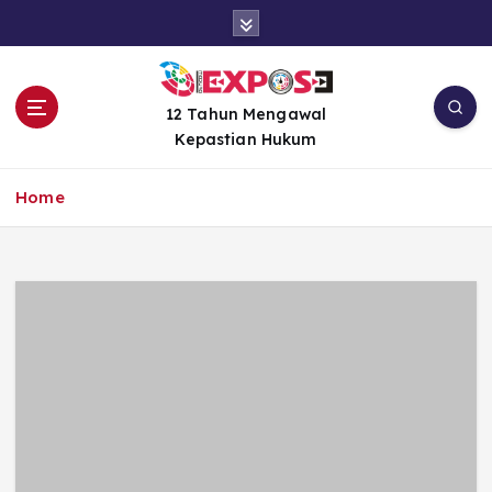
S
k
i
p
t
12 Tahun Mengawal
o
Kepastian Hukum
c
o
Home
n
t
e
n
t