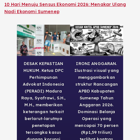
10 Hari Menuju Sensus Ekonomi 2026: Menakar Ulang
Nadi Ekonomi Sumenep
DESAK KEPASTIAN
IRONI ANGGARAN.
HUKUM. Ketua DPC
Ilustrasi visual yang
Perhimpunan
menggambarkan
Advokat Indonesia
struktur Rancangan
(PERADI) Madura
APBD Kabupaten
Raya, Syafrawi, S.H.,
Sumenep Tahun
M.H., memberikan
Anggaran 2026.
keterangan terkait
Dominasi Belanja
berlarut-larutnya
Operasi yang
penetapan
mencapai 70 persen
tersangka kasus
(Rp1,59 triliun)
dugaan korupsi
terlihat kontras