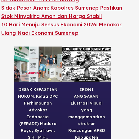
Sidak Pasar Anom: Kapolres Sumenep Pastikan
Stok Minyakita Aman dan Harga Stabil
10 Hari Menuju Sensus Ekonomi 2026: Menakar
Ulang Nadi Ekonomi Sumenep
DESAK KEPASTIAN
IRONI
HUKUM. Ketua DPC
ANGGARAN.
Perhimpunan
Ilustrasi visual
Advokat
yang
Indonesia
menggambarkan
(PERADI) Madura
struktur
Raya, Syafrawi,
Rancangan APBD
S.H., M.H.,
Kabupaten