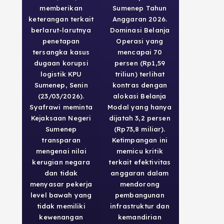
memberikan
Sumenep Tahun
keterangan terkait
Anggaran 2026.
berlarut-larutnya
Dominasi Belanja
penetapan
Operasi yang
tersangka kasus
mencapai 70
dugaan korupsi
persen (Rp1,59
logistik KPU
triliun) terlihat
Sumenep, Senin
kontras dengan
(23/03/2026).
alokasi Belanja
Syafrawi meminta
Modal yang hanya
Kejaksaan Negeri
dijatah 3,2 persen
Sumenep
(Rp73,8 miliar).
transparan
Ketimpangan ini
mengenai nilai
memicu kritik
kerugian negara
terkait efektivitas
dan tidak
anggaran dalam
menyasar pekerja
mendorong
level bawah yang
pembangunan
tidak memiliki
infrastruktur dan
kewenangan
kemandirian