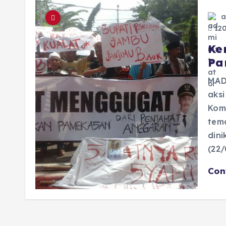
a
120
Ke
Pa
MAD
aks
Kom
tem
dini
(22/
Con