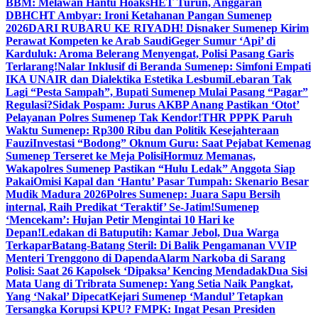
BBM: Melawan Hantu Hoaks
HET Turun, Anggaran
DBHCHT Ambyar: Ironi Ketahanan Pangan Sumenep
2026
DARI RUBARU KE RIYADH! Disnaker Sumenep Kirim
Perawat Kompeten ke Arab Saudi
Geger Sumur ‘Api’ di
Karduluk: Aroma Belerang Menyengat, Polisi Pasang Garis
Terlarang!
Nalar Inklusif di Beranda Sumenep: Simfoni Empati
IKA UNAIR dan Dialektika Estetika Lesbumi
Lebaran Tak
Lagi “Pesta Sampah”, Bupati Sumenep Mulai Pasang “Pagar”
Regulasi?
Sidak Pospam: Jurus AKBP Anang Pastikan ‘Otot’
Pelayanan Polres Sumenep Tak Kendor!
THR PPPK Paruh
Waktu Sumenep: Rp300 Ribu dan Politik Kesejahteraan
Fauzi
Investasi “Bodong” Oknum Guru: Saat Pejabat Kemenag
Sumenep Terseret ke Meja Polisi
Hormuz Memanas,
Wakapolres Sumenep Pastikan “Hulu Ledak” Anggota Siap
Pakai
Omisi Kapal dan ‘Hantu’ Pasar Tumpah: Skenario Besar
Mudik Madura 2026
Polres Sumenep: Juara Sapu Bersih
internal, Raih Predikat ‘Teraktif’ Se-Jatim!
Sumenep
‘Mencekam’: Hujan Petir Mengintai 10 Hari ke
Depan!
Ledakan di Batuputih: Kamar Jebol, Dua Warga
Terkapar
Batang-Batang Steril: Di Balik Pengamanan VVIP
Menteri Trenggono di Dapenda
Alarm Narkoba di Sarang
Polisi: Saat 26 Kapolsek ‘Dipaksa’ Kencing Mendadak
Dua Sisi
Mata Uang di Tribrata Sumenep: Yang Setia Naik Pangkat,
Yang ‘Nakal’ Dipecat
Kejari Sumenep ‘Mandul’ Tetapkan
Tersangka Korupsi KPU? FMPK: Ingat Pesan Presiden