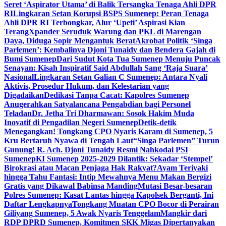
Seret ‘Aspirator Utama’ di Balik Tersangka Tenaga Ahli DPR
RI
Lingkaran Setan Korupsi BSPS Sumenep: Peran Tenaga
Ahli DPR RI Terbongkar, Alur ‘Upeti’ Aspirasi Kian
Terang
Xpander Seruduk Warung dan PKL di Marengan
Daya, Diduga Sopir Mengantuk Berat
Akrobat Politik ‘Singa
Parlemen’: Kembalinya Djoni Tunaidy dan Bendera Gajah di
Bumi Sumenep
Dari Sudut Kota Tua Sumenep Menuju Puncak
Senayan: Kisah Inspiratif Said Abdullah Sang ‘Raja Suara’
Nasional
Lingkaran Setan Galian C Sumenep: Antara Nyali
Aktivis, Prosedur Hukum, dan Kelestarian yang
Digadaikan
Dedikasi Tanpa Cacat: Kapolres Sumenep
Anugerahkan Satyalancana Pengabdian bagi Personel
Teladan
Dr. Jetha Tri Dharmawan: Sosok Hakim Muda
Inovatif di Pengadilan Negeri Sumenep
Detik-detik
Menegangkan! Tongkang CPO Nyaris Karam di Sumenep, 5
Kru Bertaruh Nyawa di Tengah Laut
“Singa Parlemen” Turun
Gunung! R. Ach. Djoni Tunaidy Resmi Nahkodai PSI
Sumenep
KI Sumenep 2025-2029 Dilantik: Sekadar ‘Stempel’
Birokrasi atau Macan Penjaga Hak Rakyat?
Ayam Teriyaki
hingga Tahu Fantasi: Intip Mewahnya Menu Makan Bergizi
Gratis yang Dikawal Babinsa Manding
Mutasi Besar-besaran
Polres Sumenep: Kasat Lantas hingga Kapolsek Berganti, Ini
Daftar Lengkapnya
Tongkang Muatan CPO Bocor di Perairan
Giliyang Sumenep, 5 Awak Nyaris Tenggelam
Mangkir dari
RDP DPRD Sumenep, Komitmen SKK Migas Dipertanyakan