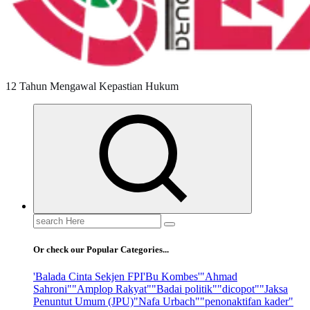
12 Tahun Mengawal Kepastian Hukum
Search
for:
Or check our Popular Categories...
'Balada Cinta Sekjen FPI
'Bu Kombes'
"Ahmad
Sahroni"
"Amplop Rakyat"
"Badai politik"
"dicopot"
"Jaksa
Penuntut Umum (JPU)
"Nafa Urbach"
"penonaktifan kader"