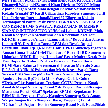
Pers Temuan Kokain 27 Kg Batal Mendadak Kapolda Jatim
Dipanggil Wakapolri
Zamrud Khan Direktur P2NOT Minta
Aparat Jangan Main Mata dengan Bandar Narkoba
Misteri
Kokain ‘Bugatti’ 27 Kg di Giligenting: Kapolres Sumenep Janji
Usut Jaringan Internasional
Misteri 27 Kilogram Kokain
Terdampar di Pantai Pasir Putih
GEBRAKAN CAK FAUZI:
GANDENG BUMN-SWASTA, PERIKANAN SUMENEP
SIAP ‘GO INTERNATIONAL’!
Solusi Lahan KDKMP: Moh.
Ramli Kedepankan Mekanisme dan Ketertiban Aset
Ironi
KDKMP Sumenep: Antara ‘Lampu Hijau’ Bupati dan Jeratan
Lahan di 93 Desa
Rabu Tanpa BBM dan Becak Bupati
Fauzi
Duit ‘Ikan’ Rp 1,6 Miliar Cair: DPRD Sumenep Ingatkan
Jangan Cuma ‘Pesta’ Lele!
Tiga ‘Jurus’ Baru DPRD Sumenep:
Hidupkan BUMD Hingga ‘Jinakkan’ Pasar Modern
Ketok Palu
Tiga Raperda: Antara Proteksi Pasar dan Wajah Baru
BUMD
Satu-Satunya Perempuan di Pusaran Muscab: Siapa
Fifi Sofiati Afifiyah?
Psikotes dan Meritokrasi: Wajah Baru
Suksesi PKB Sumenep
Modus Tanya Alamat Berujung
Jambret, Emas Rp70 Juta Milik Warga Guluk-Guluk
“Terbang” ke Pamekasan!
Terekam CCTV: Pencuri Kotak
Amal di Masjid Sumenep “Keok” di Tangan Resmob!
Kangean
Memanas: Polisi “Sikat” Spekulan BBM di Kepulauan!
Isu
BBM Naik Ternyata Hoaks, Kapolres Sumenep: Stok Aman,
Warga Jangan Panik!
Pangkat Baru, Tanggung Jawab
“Gahar”: 23 Prajurit Kodim Sumenep Resmi Naik Kelas!
Sidak