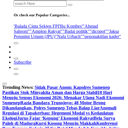
Search
for:
Or check our Popular Categories...
'Balada Cinta Sekjen FPI
'Bu Kombes'
"Ahmad
Sahroni"
"Amplop Rakyat"
"Badai politik"
"dicopot"
"Jaksa
Penuntut Umum (JPU)
"Nafa Urbach"
"penonaktifan kader"
Subscribe
Trending News:
Sidak Pasar Anom: Kapolres Sumenep
Pastikan Stok Minyakita Aman dan Harga Stabil
10 Hari
Menuju Sensus Ekonomi 2026: Menakar Ulang Nadi Ekonomi
Sumenep
Razia Bandara Trunojoyo: 48 Motor Brong
Dikandangkan, Polres Sumenep Tebas Balap Liar
Anomali
Regulasi di Tapakerbau: Hegemoni Modal vs Kedaulatan
Ekologi
Jurus Fajar ‘Kepung’ Ekonomi Rakyat
Bela Surya
Paloh di Madura
Kursi Kosong Menuju Makkah
Konferensi