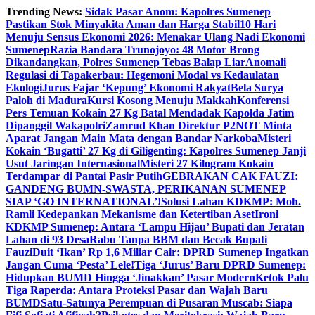
Skip
Trending News:
Sidak Pasar Anom: Kapolres Sumenep
to
Pastikan Stok Minyakita Aman dan Harga Stabil
10 Hari
content
Menuju Sensus Ekonomi 2026: Menakar Ulang Nadi Ekonomi
Sumenep
Razia Bandara Trunojoyo: 48 Motor Brong
Dikandangkan, Polres Sumenep Tebas Balap Liar
Anomali
Regulasi di Tapakerbau: Hegemoni Modal vs Kedaulatan
Ekologi
Jurus Fajar ‘Kepung’ Ekonomi Rakyat
Bela Surya
Paloh di Madura
Kursi Kosong Menuju Makkah
Konferensi
Pers Temuan Kokain 27 Kg Batal Mendadak Kapolda Jatim
Dipanggil Wakapolri
Zamrud Khan Direktur P2NOT Minta
Aparat Jangan Main Mata dengan Bandar Narkoba
Misteri
Kokain ‘Bugatti’ 27 Kg di Giligenting: Kapolres Sumenep Janji
Usut Jaringan Internasional
Misteri 27 Kilogram Kokain
Terdampar di Pantai Pasir Putih
GEBRAKAN CAK FAUZI:
GANDENG BUMN-SWASTA, PERIKANAN SUMENEP
SIAP ‘GO INTERNATIONAL’!
Solusi Lahan KDKMP: Moh.
Ramli Kedepankan Mekanisme dan Ketertiban Aset
Ironi
KDKMP Sumenep: Antara ‘Lampu Hijau’ Bupati dan Jeratan
Lahan di 93 Desa
Rabu Tanpa BBM dan Becak Bupati
Fauzi
Duit ‘Ikan’ Rp 1,6 Miliar Cair: DPRD Sumenep Ingatkan
Jangan Cuma ‘Pesta’ Lele!
Tiga ‘Jurus’ Baru DPRD Sumenep:
Hidupkan BUMD Hingga ‘Jinakkan’ Pasar Modern
Ketok Palu
Tiga Raperda: Antara Proteksi Pasar dan Wajah Baru
BUMD
Satu-Satunya Perempuan di Pusaran Muscab: Siapa