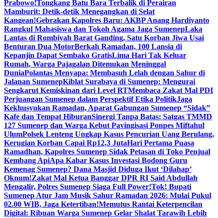
Prabowo!
Tongkang Batu Bara Terbalik di Perairan
Mamburit: Detik-detik Menegangkan di Selat
Kangean!
Gebrakan Kapolres Baru: AKBP Anang Hardiyanto
Rangkul Mahasiswa dan Tokoh Agama Jaga Sumenep
Laka
Lantas di Rombiyah Barat Ganding, Satu Korban Jiwa Usai
Benturan Dua Motor
Berkah Ramadan, 100 Lansia di
Kepanjin Dapat Sembako Gratis
Lima Hari Tak Keluar
Rumah, Warga Pajagalan Ditemukan Meninggal
Dunia
Polantas Menyapa: Membasuh Lelah dengan Sahur di
Jalanan Sumenep
Kiblat Surabaya di Sumenep: Mengurai
Sengkarut Kemiskinan dari Level RT
Membaca Zakat Mal PDI
Perjuangan Sumenep dalam Perspektif Etika Politik
Jaga
Kekhusyukan Ramadan, Aparat Gabungan Sumenep “Sidak”
Kafe dan Tempat Hiburan
Sinergi Tanpa Batas: Satgas TMMD
127 Sumenep dan Warga Kebut Pavingisasi Ponpes Miftahul
Ulum
Polsek Lenteng Ungkap Kasus Pencurian Uang Berulang,
Kerugian Korban Capai Rp12,3 Juta
Hari Pertama Puasa
Ramadhan, Kapolres Sumenep Sidak Petasan di Toko Penjual
Kembang Api
Apa Kabar Kasus Investasi Bodong Guru
Kemenag Sumenep? Dana Masjid Diduga Ikut ‘Dilahap’
Oknum!
Zakat Mal Ketua Banggar DPR RI Said Abdullah
Mengalir, Polres Sumenep Siaga Full Power!
Tok! Bupati
Sumenep Atur Jam Musik Sahur Ramadan 2026: Mulai Pukul
02.00 WIB, Jaga Ketertiban!
Memutus Rantai Keterpencilan
Digital: Ribuan Warga Sumenep Gelar Shalat Tarawih Lebih