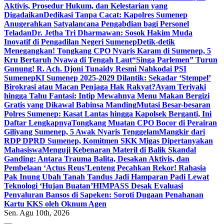
Aktivis, Prosedur Hukum, dan Kelestarian yang
Digadaikan
Dedikasi Tanpa Cacat: Kapolres Sumenep
Anugerahkan Satyalancana Pengabdian bagi Personel
Teladan
Dr. Jetha Tri Dharmawan: Sosok Hakim Muda
Inovatif di Pengadilan Negeri Sumenep
Detik-detik
Menegangkan! Tongkang CPO Nyaris Karam di Sumenep, 5
Kru Bertaruh Nyawa di Tengah Laut
“Singa Parlemen” Turun
Gunung! R. Ach. Djoni Tunaidy Resmi Nahkodai PSI
Sumenep
KI Sumenep 2025-2029 Dilantik: Sekadar ‘Stempel’
Birokrasi atau Macan Penjaga Hak Rakyat?
Ayam Teriyaki
hingga Tahu Fantasi: Intip Mewahnya Menu Makan Bergizi
Gratis yang Dikawal Babinsa Manding
Mutasi Besar-besaran
Polres Sumenep: Kasat Lantas hingga Kapolsek Berganti, Ini
Daftar Lengkapnya
Tongkang Muatan CPO Bocor di Perairan
Giliyang Sumenep, 5 Awak Nyaris Tenggelam
Mangkir dari
RDP DPRD Sumenep, Komitmen SKK Migas Dipertanyakan
Mahasiswa
Menguji Kebenaran Materil di Balik Skandal
Ganding: Antara Trauma Balita, Desakan Aktivis, dan
Pembelaan ‘Actus Reus’
Lenteng Pecahkan Rekor! Rahasia
Pak Inung Ubah Tanah Tandus Jadi Hamparan Padi Lewat
Teknologi ‘Hujan Buatan’
HIMPASS Desak Evaluasi
Penyaluran Bansos di Sapeken: Soroti Dugaan Penahanan
Kartu KKS oleh Oknum Agen
Sen. Agu 10th, 2026