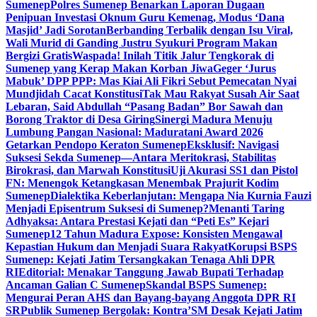
Sumenep
Polres Sumenep Benarkan Laporan Dugaan
Penipuan Investasi Oknum Guru Kemenag, Modus ‘Dana
Masjid’ Jadi Sorotan
Berbanding Terbalik dengan Isu Viral,
Wali Murid di Ganding Justru Syukuri Program Makan
Bergizi Gratis
Waspada! Inilah Titik Jalur Tengkorak di
Sumenep yang Kerap Makan Korban Jiwa
Geger ‘Jurus
Mabuk’ DPP PPP: Mas Kiai Ali Fikri Sebut Pemecatan Nyai
Mundjidah Cacat Konstitusi
Tak Mau Rakyat Susah Air Saat
Lebaran, Said Abdullah “Pasang Badan” Bor Sawah dan
Borong Traktor di Desa Giring
Sinergi Madura Menuju
Lumbung Pangan Nasional: Maduratani Award 2026
Getarkan Pendopo Keraton Sumenep
Eksklusif: Navigasi
Suksesi Sekda Sumenep—Antara Meritokrasi, Stabilitas
Birokrasi, dan Marwah Konstitusi
Uji Akurasi SS1 dan Pistol
FN: Menengok Ketangkasan Menembak Prajurit Kodim
Sumenep
Dialektika Keberlanjutan: Mengapa Nia Kurnia Fauzi
Menjadi Episentrum Suksesi di Sumenep?
Menanti Taring
Adhyaksa: Antara Prestasi Kejati dan “Peti Es” Kejari
Sumenep
12 Tahun Madura Expose: Konsisten Mengawal
Kepastian Hukum dan Menjadi Suara Rakyat
Korupsi BSPS
Sumenep: Kejati Jatim Tersangkakan Tenaga Ahli DPR
RI
Editorial: Menakar Tanggung Jawab Bupati Terhadap
Ancaman Galian C Sumenep
Skandal BSPS Sumenep:
Mengurai Peran AHS dan Bayang-bayang Anggota DPR RI
SR
Publik Sumenep Bergolak: Kontra’SM Desak Kejati Jatim