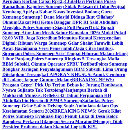
Kerugian Korban Capai Rp12,3 Juta
Hari Pertama Puasa
Ramadhan, Kapolres Sumenep Sidak Petasan di Toko Penjual
Kembang Api
Apa Kabar Kasus Investasi Bodong Guru
Kemenag Sumenep? Dana Masjid Diduga Ikut ‘Dilahap’
Oknum!
Zakat Mal Ketua Banggar DPR RI Said Abdullah
Mengalir, Polres Sumenep Siaga Full Power!
Tok! Bupati
Sumenep Atur Jam Musik Sahur Ramadan 2026: Mulai Pukul
02.00 WIB, Jaga Ketertiban!
Memutus Rantai Keterpencilan
Digital: Ribuan Warga Sumenep Gelar Shalat Tarawih Lebih
Awal, Bagaimana Versi Pemerintah?
Jaga Citra Institusi,
Sipropam Polres Sumenep Sisir Tempat Hiburan Malam Jelang
Libur Panjang
Polres Sumenep Ringkus 5 Tersangka Mafia
BBM Subsidi, Oknum Operator SPBU Terlibat
Polres Sumenep
Bongkar Jaringan Penyalahgunaan BBM Subsidi, Lima Orang
Ditetapkan Tersangka
LAPORAN KHUSUS: Amuk Cemburu
di Ladang Jagung Gunung Malang
BREAKING NEWS:
Pragaan Geger! Pick Up Terjun Bebas ke Jurang Rombasan,
Nyawa Sujianto Tak Tertolong
Menjemput Berkah di
Makbarah Muassis: Refleksi 43 Tahun Perjuangan KH
Abdullah bin Husein di PPMA Sumenep
Satlantas Polres
Sumenep Gelar Safety Driving Sopir Ambulans dalam Ops
Keselamatan Semeru 2026
BREAKING NEWS: Gerak Kilat
Polres Sumenep Evakuasi Bayi Penuh Luka di Desa Kolor,
Kapolres: Perkara Ditangani Secara Maraton!
Menguji Titah
Presiden Prabowo dalam Skandal Logistik KPU