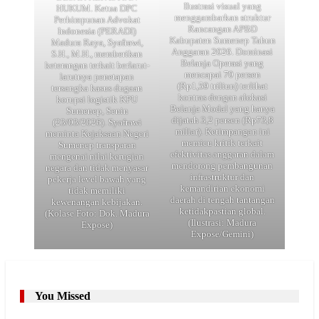
Ilustrasi visual yang
HUKUM. Ketua DPC
menggambarkan struktur
Perhimpunan Advokat
Rancangan APBD
Indonesia (PERADI)
Kabupaten Sumenep Tahun
Madura Raya, Syafrawi,
Anggaran 2026. Dominasi
S.H., M.H., memberikan
Belanja Operasi yang
keterangan terkait berlarut-
mencapai 70 persen
larutnya penetapan
(Rp1,59 triliun) terlihat
tersangka kasus dugaan
kontras dengan alokasi
korupsi logistik KPU
Belanja Modal yang hanya
Sumenep, Senin
dijatah 3,2 persen (Rp73,8
(23/03/2026). Syafrawi
miliar). Ketimpangan ini
meminta Kejaksaan Negeri
memicu kritik terkait
Sumenep transparan
efektivitas anggaran dalam
mengenai nilai kerugian
mendorong pembangunan
negara dan tidak menyasar
infrastruktur dan
pekerja level bawah yang
kemandirian ekonomi
tidak memiliki
daerah di tengah tantangan
kewenangan kebijakan.
ketidakpastian global.
(Kolase Foto: Dok. Madura
(Ilustrasi: Madura
Expose)
Expose/Gemini)
You Missed