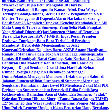
internal, Raih Predikat ‘Teraktif’ Se-Jatim!
Sumenep
‘Mencekam’: Hujan Petir Mengintai 10 Hari ke
Depan!
Ledakan di Batuputih: Kamar Jebol, Dua Warga
Terkapar
Batang-Batang Steril: Di Balik Pengamanan VVIP
Menteri Trenggono di Dapenda
Alarm Narkoba di Sarang
Polisi: Saat 26 Kapolsek ‘Dipaksa’ Kencing Mendadak
Dua Sisi
Mata Uang di Tribrata Sumenep: Yang Setia Naik Pangkat,
Yang ‘Nakal’ Dipecat
Kejari Sumenep ‘Mandul’ Tetapkan
Tersangka Korupsi KPU? FMPK: Ingat Pesan Presiden
Prabowo!
Tongkang Batu Bara Terbalik di Perairan
Mamburit: Detik-detik Menegangkan di Selat
Kangean!
Gebrakan Kapolres Baru: AKBP Anang Hardiyanto
Rangkul Mahasiswa dan Tokoh Agama Jaga Sumenep
Laka
Lantas di Rombiyah Barat Ganding, Satu Korban Jiwa Usai
Benturan Dua Motor
Berkah Ramadan, 100 Lansia di
Kepanjin Dapat Sembako Gratis
Lima Hari Tak Keluar
Rumah, Warga Pajagalan Ditemukan Meninggal
Dunia
Polantas Menyapa: Membasuh Lelah dengan Sahur di
Jalanan Sumenep
Kiblat Surabaya di Sumenep: Mengurai
Sengkarut Kemiskinan dari Level RT
Membaca Zakat Mal PDI
Perjuangan Sumenep dalam Perspektif Etika Politik
Jaga
Kekhusyukan Ramadan, Aparat Gabungan Sumenep “Sidak”
Kafe dan Tempat Hiburan
Sinergi Tanpa Batas: Satgas TMMD
127 Sumenep dan Warga Kebut Pavingisasi Ponpes Miftahul
Ulum
Polsek Lenteng Ungkap Kasus Pencurian Uang Berulang,