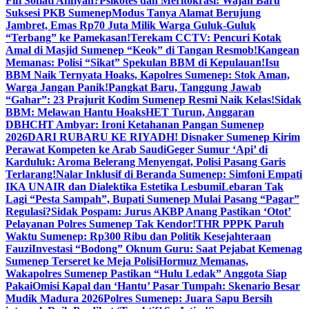
Fifi Sofiati Afifiyah?
Psikotes dan Meritokrasi: Wajah Baru
Suksesi PKB Sumenep
Modus Tanya Alamat Berujung
Jambret, Emas Rp70 Juta Milik Warga Guluk-Guluk
“Terbang” ke Pamekasan!
Terekam CCTV: Pencuri Kotak
Amal di Masjid Sumenep “Keok” di Tangan Resmob!
Kangean
Memanas: Polisi “Sikat” Spekulan BBM di Kepulauan!
Isu
BBM Naik Ternyata Hoaks, Kapolres Sumenep: Stok Aman,
Warga Jangan Panik!
Pangkat Baru, Tanggung Jawab
“Gahar”: 23 Prajurit Kodim Sumenep Resmi Naik Kelas!
Sidak
BBM: Melawan Hantu Hoaks
HET Turun, Anggaran
DBHCHT Ambyar: Ironi Ketahanan Pangan Sumenep
2026
DARI RUBARU KE RIYADH! Disnaker Sumenep Kirim
Perawat Kompeten ke Arab Saudi
Geger Sumur ‘Api’ di
Karduluk: Aroma Belerang Menyengat, Polisi Pasang Garis
Terlarang!
Nalar Inklusif di Beranda Sumenep: Simfoni Empati
IKA UNAIR dan Dialektika Estetika Lesbumi
Lebaran Tak
Lagi “Pesta Sampah”, Bupati Sumenep Mulai Pasang “Pagar”
Regulasi?
Sidak Pospam: Jurus AKBP Anang Pastikan ‘Otot’
Pelayanan Polres Sumenep Tak Kendor!
THR PPPK Paruh
Waktu Sumenep: Rp300 Ribu dan Politik Kesejahteraan
Fauzi
Investasi “Bodong” Oknum Guru: Saat Pejabat Kemenag
Sumenep Terseret ke Meja Polisi
Hormuz Memanas,
Wakapolres Sumenep Pastikan “Hulu Ledak” Anggota Siap
Pakai
Omisi Kapal dan ‘Hantu’ Pasar Tumpah: Skenario Besar
Mudik Madura 2026
Polres Sumenep: Juara Sapu Bersih