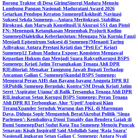
Borong Traktor di Desa Giring
Sinergi Madura Menuju
Lumbung Pangan Nasional: Maduratani Award 2026
Getarkan Pendopo Keraton Sumenep
Eksklusif: Navigasi
Suksesi Sekda Sumenep—Antara Meritokrasi, Stabilitas
Birokrasi, dan Marwah Konstitusi
Uji Akurasi SS1 dan Pistol
FN: Menengok Ketangkasan Menembak Prajurit Kodim
Sumenep
Dialektika Keberlanjutan: Mengapa Nia Kurnia Fauzi
Menjadi Episentrum Suksesi di Sumenep?
Menanti Taring
Adhyaksa: Antara Prestasi Kejati dan “Peti Es” Kejari
Sumenep
12 Tahun Madura Expose: Konsisten Mengawal
Kepastian Hukum dan Menjadi Suara Rakyat
Korupsi BSPS
Sumenep: Kejati Jatim Tersangkakan Tenaga Ahli DPR
RI
Editorial: Menakar Tanggung Jawab Bupati Terhadap
Ancaman Galian C Sumenep
Skandal BSPS Sumenep:
Mengurai Peran AHS dan Bayang-bayang Anggota DPR RI
SR
Publik Sumenep Bergolak: Kontra’SM Desak Kejati Jatim
Seret ‘Aspirator Utama’ di Balik Tersangka Tenaga Ahli DPR
RI
Lingkaran Setan Korupsi BSPS Sumenep: Peran Tenaga
Ahli DPR RI Terbongkar, Alur ‘Upeti’ Aspirasi Kian
Terang
Xpander Seruduk Warung dan PKL di Marengan
Daya, Diduga Sopir Mengantuk Berat
Akrobat Politik ‘Singa
Parlemen’: Kembalinya Djoni Tunaidy dan Bendera Gajah di
Bumi Sumenep
Dari Sudut Kota Tua Sumenep Menuju Puncak
Senayan: Kisah Inspiratif Said Abdullah Sang ‘Raja Suara’
Nasional
Lingkaran Setan Galian C Sumenep: Antara Nyali