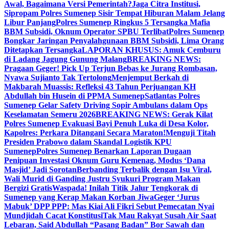
Awal, Bagaimana Versi Pemerintah?
Jaga Citra Institusi,
Sipropam Polres Sumenep Sisir Tempat Hiburan Malam Jelang
Libur Panjang
Polres Sumenep Ringkus 5 Tersangka Mafia
BBM Subsidi, Oknum Operator SPBU Terlibat
Polres Sumenep
Bongkar Jaringan Penyalahgunaan BBM Subsidi, Lima Orang
Ditetapkan Tersangka
LAPORAN KHUSUS: Amuk Cemburu
di Ladang Jagung Gunung Malang
BREAKING NEWS:
Pragaan Geger! Pick Up Terjun Bebas ke Jurang Rombasan,
Nyawa Sujianto Tak Tertolong
Menjemput Berkah di
Makbarah Muassis: Refleksi 43 Tahun Perjuangan KH
Abdullah bin Husein di PPMA Sumenep
Satlantas Polres
Sumenep Gelar Safety Driving Sopir Ambulans dalam Ops
Keselamatan Semeru 2026
BREAKING NEWS: Gerak Kilat
Polres Sumenep Evakuasi Bayi Penuh Luka di Desa Kolor,
Kapolres: Perkara Ditangani Secara Maraton!
Menguji Titah
Presiden Prabowo dalam Skandal Logistik KPU
Sumenep
Polres Sumenep Benarkan Laporan Dugaan
Penipuan Investasi Oknum Guru Kemenag, Modus ‘Dana
Masjid’ Jadi Sorotan
Berbanding Terbalik dengan Isu Viral,
Wali Murid di Ganding Justru Syukuri Program Makan
Bergizi Gratis
Waspada! Inilah Titik Jalur Tengkorak di
Sumenep yang Kerap Makan Korban Jiwa
Geger ‘Jurus
Mabuk’ DPP PPP: Mas Kiai Ali Fikri Sebut Pemecatan Nyai
Mundjidah Cacat Konstitusi
Tak Mau Rakyat Susah Air Saat
Lebaran, Said Abdullah “Pasang Badan” Bor Sawah dan