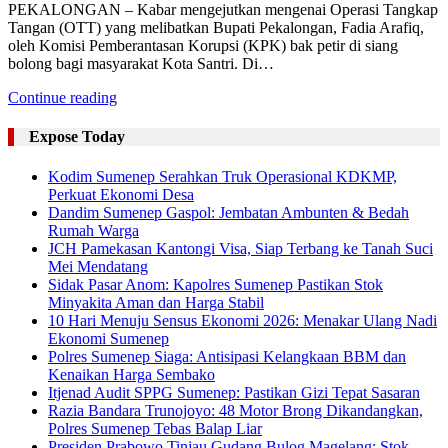
PEKALONGAN – Kabar mengejutkan mengenai Operasi Tangkap
Tangan (OTT) yang melibatkan Bupati Pekalongan, Fadia Arafiq,
oleh Komisi Pemberantasan Korupsi (KPK) bak petir di siang
bolong bagi masyarakat Kota Santri. Di…
Continue reading
Expose Today
Kodim Sumenep Serahkan Truk Operasional KDKMP,
Perkuat Ekonomi Desa
Dandim Sumenep Gaspol: Jembatan Ambunten & Bedah
Rumah Warga
JCH Pamekasan Kantongi Visa, Siap Terbang ke Tanah Suci
Mei Mendatang
Sidak Pasar Anom: Kapolres Sumenep Pastikan Stok
Minyakita Aman dan Harga Stabil
10 Hari Menuju Sensus Ekonomi 2026: Menakar Ulang Nadi
Ekonomi Sumenep
Polres Sumenep Siaga: Antisipasi Kelangkaan BBM dan
Kenaikan Harga Sembako
Itjenad Audit SPPG Sumenep: Pastikan Gizi Tepat Sasaran
Razia Bandara Trunojoyo: 48 Motor Brong Dikandangkan,
Polres Sumenep Tebas Balap Liar
Presiden Prabowo Tinjau Gudang Bulog Magelang: Stok