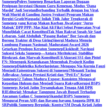
Sumenep
Polres Sumenep Benarkan Laporan Dugaan
Penipuan Investasi Oknum Guru Kemenag, Modus ‘Dana
Masjid’ Jadi Sorotan
Berbanding Terbalik dengan Isu Viral,
Wali Murid di Ganding Justru Syukuri Program Makan
Bergizi Gratis
Waspada! Inilah Titik Jalur Tengkorak di
Sumenep yang Kerap Makan Korban Jiwa
Geger ‘Jurus
Mabuk’ DPP PPP: Mas Kiai Ali Fikri Sebut Pemecatan Nyai
Mundjidah Cacat Konstitusi
Tak Mau Rakyat Susah Air Saat
Lebaran, Said Abdullah “Pasang Badan” Bor Sawah dan
Borong Traktor di Desa Giring
Sinergi Madura Menuju
Lumbung Pangan Nasional: Maduratani Award 2026
Getarkan Pendopo Keraton Sumenep
Eksklusif: Navigasi
Suksesi Sekda Sumenep—Antara Meritokrasi, Stabilitas
Birokrasi, dan Marwah Konstitusi
Uji Akurasi SS1 dan Pistol
FN: Menengok Ketangkasan Menembak Prajurit Kodim
Sumenep
Dialektika Keberlanjutan: Mengapa Nia Kurnia Fauzi
Menjadi Episentrum Suksesi di Sumenep?
Menanti Taring
Adhyaksa: Antara Prestasi Kejati dan “Peti Es” Kejari
Sumenep
12 Tahun Madura Expose: Konsisten Mengawal
Kepastian Hukum dan Menjadi Suara Rakyat
Korupsi BSPS
Sumenep: Kejati Jatim Tersangkakan Tenaga Ahli DPR
RI
Editorial: Menakar Tanggung Jawab Bupati Terhadap
Ancaman Galian C Sumenep
Skandal BSPS Sumenep:
Mengurai Peran AHS dan Bayang-bayang Anggota DPR RI
SR
Publik Sumenep Bergolak: Kontra’SM Desak Kejati Jatim