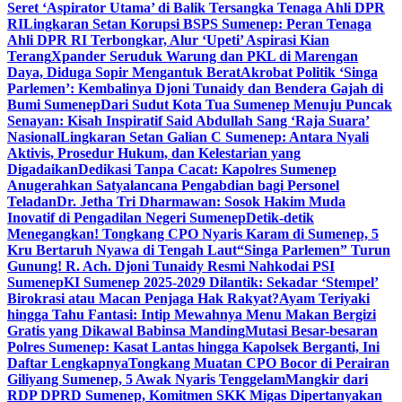
Seret ‘Aspirator Utama’ di Balik Tersangka Tenaga Ahli DPR
RI
Lingkaran Setan Korupsi BSPS Sumenep: Peran Tenaga
Ahli DPR RI Terbongkar, Alur ‘Upeti’ Aspirasi Kian
Terang
Xpander Seruduk Warung dan PKL di Marengan
Daya, Diduga Sopir Mengantuk Berat
Akrobat Politik ‘Singa
Parlemen’: Kembalinya Djoni Tunaidy dan Bendera Gajah di
Bumi Sumenep
Dari Sudut Kota Tua Sumenep Menuju Puncak
Senayan: Kisah Inspiratif Said Abdullah Sang ‘Raja Suara’
Nasional
Lingkaran Setan Galian C Sumenep: Antara Nyali
Aktivis, Prosedur Hukum, dan Kelestarian yang
Digadaikan
Dedikasi Tanpa Cacat: Kapolres Sumenep
Anugerahkan Satyalancana Pengabdian bagi Personel
Teladan
Dr. Jetha Tri Dharmawan: Sosok Hakim Muda
Inovatif di Pengadilan Negeri Sumenep
Detik-detik
Menegangkan! Tongkang CPO Nyaris Karam di Sumenep, 5
Kru Bertaruh Nyawa di Tengah Laut
“Singa Parlemen” Turun
Gunung! R. Ach. Djoni Tunaidy Resmi Nahkodai PSI
Sumenep
KI Sumenep 2025-2029 Dilantik: Sekadar ‘Stempel’
Birokrasi atau Macan Penjaga Hak Rakyat?
Ayam Teriyaki
hingga Tahu Fantasi: Intip Mewahnya Menu Makan Bergizi
Gratis yang Dikawal Babinsa Manding
Mutasi Besar-besaran
Polres Sumenep: Kasat Lantas hingga Kapolsek Berganti, Ini
Daftar Lengkapnya
Tongkang Muatan CPO Bocor di Perairan
Giliyang Sumenep, 5 Awak Nyaris Tenggelam
Mangkir dari
RDP DPRD Sumenep, Komitmen SKK Migas Dipertanyakan