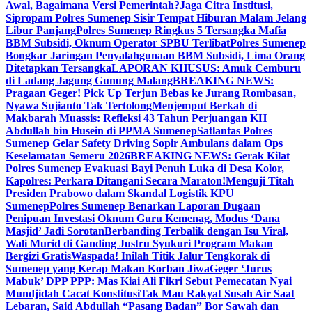
Awal, Bagaimana Versi Pemerintah?
Jaga Citra Institusi,
Sipropam Polres Sumenep Sisir Tempat Hiburan Malam Jelang
Libur Panjang
Polres Sumenep Ringkus 5 Tersangka Mafia
BBM Subsidi, Oknum Operator SPBU Terlibat
Polres Sumenep
Bongkar Jaringan Penyalahgunaan BBM Subsidi, Lima Orang
Ditetapkan Tersangka
LAPORAN KHUSUS: Amuk Cemburu
di Ladang Jagung Gunung Malang
BREAKING NEWS:
Pragaan Geger! Pick Up Terjun Bebas ke Jurang Rombasan,
Nyawa Sujianto Tak Tertolong
Menjemput Berkah di
Makbarah Muassis: Refleksi 43 Tahun Perjuangan KH
Abdullah bin Husein di PPMA Sumenep
Satlantas Polres
Sumenep Gelar Safety Driving Sopir Ambulans dalam Ops
Keselamatan Semeru 2026
BREAKING NEWS: Gerak Kilat
Polres Sumenep Evakuasi Bayi Penuh Luka di Desa Kolor,
Kapolres: Perkara Ditangani Secara Maraton!
Menguji Titah
Presiden Prabowo dalam Skandal Logistik KPU
Sumenep
Polres Sumenep Benarkan Laporan Dugaan
Penipuan Investasi Oknum Guru Kemenag, Modus ‘Dana
Masjid’ Jadi Sorotan
Berbanding Terbalik dengan Isu Viral,
Wali Murid di Ganding Justru Syukuri Program Makan
Bergizi Gratis
Waspada! Inilah Titik Jalur Tengkorak di
Sumenep yang Kerap Makan Korban Jiwa
Geger ‘Jurus
Mabuk’ DPP PPP: Mas Kiai Ali Fikri Sebut Pemecatan Nyai
Mundjidah Cacat Konstitusi
Tak Mau Rakyat Susah Air Saat
Lebaran, Said Abdullah “Pasang Badan” Bor Sawah dan