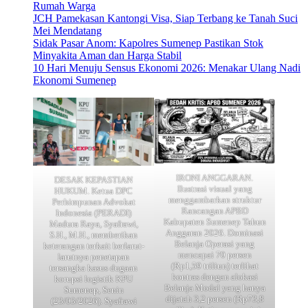
Rumah Warga
JCH Pamekasan Kantongi Visa, Siap Terbang ke Tanah Suci
Mei Mendatang
Sidak Pasar Anom: Kapolres Sumenep Pastikan Stok
Minyakita Aman dan Harga Stabil
10 Hari Menuju Sensus Ekonomi 2026: Menakar Ulang Nadi
Ekonomi Sumenep
IRONI ANGGARAN.
DESAK KEPASTIAN
Ilustrasi visual yang
HUKUM. Ketua DPC
menggambarkan struktur
Perhimpunan Advokat
Rancangan APBD
Indonesia (PERADI)
Kabupaten Sumenep Tahun
Madura Raya, Syafrawi,
Anggaran 2026. Dominasi
S.H., M.H., memberikan
Belanja Operasi yang
keterangan terkait berlarut-
mencapai 70 persen
larutnya penetapan
(Rp1,59 triliun) terlihat
tersangka kasus dugaan
kontras dengan alokasi
korupsi logistik KPU
Belanja Modal yang hanya
Sumenep, Senin
dijatah 3,2 persen (Rp73,8
(23/03/2026). Syafrawi