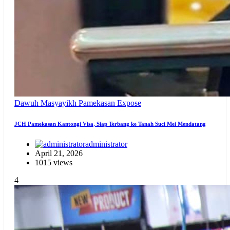
Dawuh Masyayikh
Pamekasan Expose
JCH Pamekasan Kantongi Visa, Siap Terbang ke Tanah Suci Mei Mendatang
administrator
April 21, 2026
1015 views
4