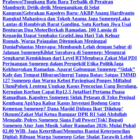
Prabowo!
Tongkang Batu Bara Terbalik di Perairan
Mamburit: Detik-detik Menegangkan di Selat
Kangean!
Gebrakan Kapolres Baru: AKBP Anang Hardiyanto
Rangkul Mahasiswa dan Tokoh Agama Jaga Sumenep
Laka
Lantas di Rombiyah Barat Ganding, Satu Korban Jiwa Usai
Benturan Dua Motor
Berkah Ramadan, 100 Lansia di
Kepanjin Dapat Sembako Gratis
Lima Hari Tak Keluar
Rumah, Warga Pajagalan Ditemukan Meninggal
Dunia
Polantas Menyapa: Membasuh Lelah dengan Sahur di
Jalanan Sumenep
Kiblat Surabaya di Sumenep: Mengurai
Sengkarut Kemiskinan dari Level RT
Membaca Zakat Mal PDI
Perjuangan Sumenep dalam Perspektif Etika Politik
Jaga
Kekhusyukan Ramadan, Aparat Gabungan Sumenep “Sidak”
Kafe dan Tempat Hiburan
Sinergi Tanpa Batas: Satgas TMMD
127 Sumenep dan Warga Kebut Pavingisasi Ponpes Miftahul
Ulum
Polsek Lenteng Ungkap Kasus Pencurian Uang Berulang,
Kerugian Korban Capai Rp12,3 Juta
Hari Pertama Puasa
Ramadhan, Kapolres Sumenep Sidak Petasan di Toko Penjual
Kembang Api
Apa Kabar Kasus Investasi Bodong Guru
Kemenag Sumenep? Dana Masjid Diduga Ikut ‘Dilahap’
Oknum!
Zakat Mal Ketua Banggar DPR RI Said Abdullah
Mengalir, Polres Sumenep Siaga Full Power!
Tok! Bupati
Sumenep Atur Jam Musik Sahur Ramadan 2026: Mulai Pukul
02.00 WIB, Jaga Ketertiban!
Memutus Rantai Keterpencilan
Digital: Ribuan Warga Sumenep Gelar Shalat Tarawih Lebih