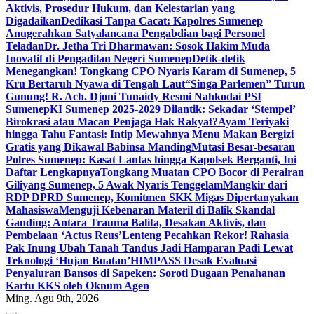
Aktivis, Prosedur Hukum, dan Kelestarian yang
Digadaikan
Dedikasi Tanpa Cacat: Kapolres Sumenep
Anugerahkan Satyalancana Pengabdian bagi Personel
Teladan
Dr. Jetha Tri Dharmawan: Sosok Hakim Muda
Inovatif di Pengadilan Negeri Sumenep
Detik-detik
Menegangkan! Tongkang CPO Nyaris Karam di Sumenep, 5
Kru Bertaruh Nyawa di Tengah Laut
“Singa Parlemen” Turun
Gunung! R. Ach. Djoni Tunaidy Resmi Nahkodai PSI
Sumenep
KI Sumenep 2025-2029 Dilantik: Sekadar ‘Stempel’
Birokrasi atau Macan Penjaga Hak Rakyat?
Ayam Teriyaki
hingga Tahu Fantasi: Intip Mewahnya Menu Makan Bergizi
Gratis yang Dikawal Babinsa Manding
Mutasi Besar-besaran
Polres Sumenep: Kasat Lantas hingga Kapolsek Berganti, Ini
Daftar Lengkapnya
Tongkang Muatan CPO Bocor di Perairan
Giliyang Sumenep, 5 Awak Nyaris Tenggelam
Mangkir dari
RDP DPRD Sumenep, Komitmen SKK Migas Dipertanyakan
Mahasiswa
Menguji Kebenaran Materil di Balik Skandal
Ganding: Antara Trauma Balita, Desakan Aktivis, dan
Pembelaan ‘Actus Reus’
Lenteng Pecahkan Rekor! Rahasia
Pak Inung Ubah Tanah Tandus Jadi Hamparan Padi Lewat
Teknologi ‘Hujan Buatan’
HIMPASS Desak Evaluasi
Penyaluran Bansos di Sapeken: Soroti Dugaan Penahanan
Kartu KKS oleh Oknum Agen
Ming. Agu 9th, 2026