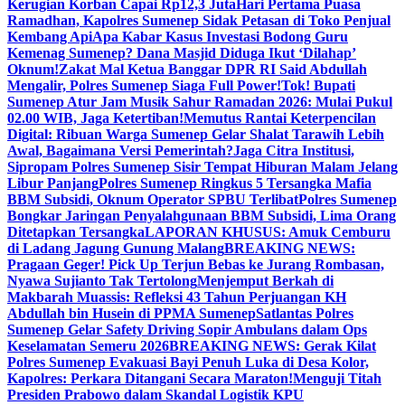
Kerugian Korban Capai Rp12,3 Juta
Hari Pertama Puasa
Ramadhan, Kapolres Sumenep Sidak Petasan di Toko Penjual
Kembang Api
Apa Kabar Kasus Investasi Bodong Guru
Kemenag Sumenep? Dana Masjid Diduga Ikut ‘Dilahap’
Oknum!
Zakat Mal Ketua Banggar DPR RI Said Abdullah
Mengalir, Polres Sumenep Siaga Full Power!
Tok! Bupati
Sumenep Atur Jam Musik Sahur Ramadan 2026: Mulai Pukul
02.00 WIB, Jaga Ketertiban!
Memutus Rantai Keterpencilan
Digital: Ribuan Warga Sumenep Gelar Shalat Tarawih Lebih
Awal, Bagaimana Versi Pemerintah?
Jaga Citra Institusi,
Sipropam Polres Sumenep Sisir Tempat Hiburan Malam Jelang
Libur Panjang
Polres Sumenep Ringkus 5 Tersangka Mafia
BBM Subsidi, Oknum Operator SPBU Terlibat
Polres Sumenep
Bongkar Jaringan Penyalahgunaan BBM Subsidi, Lima Orang
Ditetapkan Tersangka
LAPORAN KHUSUS: Amuk Cemburu
di Ladang Jagung Gunung Malang
BREAKING NEWS:
Pragaan Geger! Pick Up Terjun Bebas ke Jurang Rombasan,
Nyawa Sujianto Tak Tertolong
Menjemput Berkah di
Makbarah Muassis: Refleksi 43 Tahun Perjuangan KH
Abdullah bin Husein di PPMA Sumenep
Satlantas Polres
Sumenep Gelar Safety Driving Sopir Ambulans dalam Ops
Keselamatan Semeru 2026
BREAKING NEWS: Gerak Kilat
Polres Sumenep Evakuasi Bayi Penuh Luka di Desa Kolor,
Kapolres: Perkara Ditangani Secara Maraton!
Menguji Titah
Presiden Prabowo dalam Skandal Logistik KPU