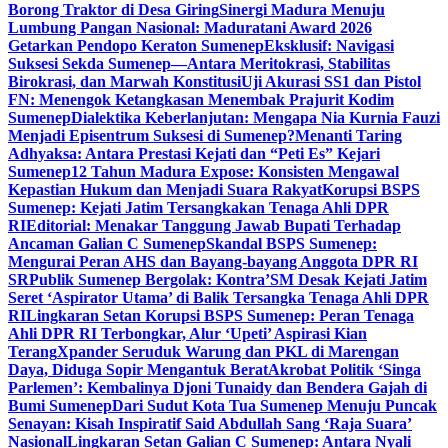
Borong Traktor di Desa Giring
Sinergi Madura Menuju
Lumbung Pangan Nasional: Maduratani Award 2026
Getarkan Pendopo Keraton Sumenep
Eksklusif: Navigasi
Suksesi Sekda Sumenep—Antara Meritokrasi, Stabilitas
Birokrasi, dan Marwah Konstitusi
Uji Akurasi SS1 dan Pistol
FN: Menengok Ketangkasan Menembak Prajurit Kodim
Sumenep
Dialektika Keberlanjutan: Mengapa Nia Kurnia Fauzi
Menjadi Episentrum Suksesi di Sumenep?
Menanti Taring
Adhyaksa: Antara Prestasi Kejati dan “Peti Es” Kejari
Sumenep
12 Tahun Madura Expose: Konsisten Mengawal
Kepastian Hukum dan Menjadi Suara Rakyat
Korupsi BSPS
Sumenep: Kejati Jatim Tersangkakan Tenaga Ahli DPR
RI
Editorial: Menakar Tanggung Jawab Bupati Terhadap
Ancaman Galian C Sumenep
Skandal BSPS Sumenep:
Mengurai Peran AHS dan Bayang-bayang Anggota DPR RI
SR
Publik Sumenep Bergolak: Kontra’SM Desak Kejati Jatim
Seret ‘Aspirator Utama’ di Balik Tersangka Tenaga Ahli DPR
RI
Lingkaran Setan Korupsi BSPS Sumenep: Peran Tenaga
Ahli DPR RI Terbongkar, Alur ‘Upeti’ Aspirasi Kian
Terang
Xpander Seruduk Warung dan PKL di Marengan
Daya, Diduga Sopir Mengantuk Berat
Akrobat Politik ‘Singa
Parlemen’: Kembalinya Djoni Tunaidy dan Bendera Gajah di
Bumi Sumenep
Dari Sudut Kota Tua Sumenep Menuju Puncak
Senayan: Kisah Inspiratif Said Abdullah Sang ‘Raja Suara’
Nasional
Lingkaran Setan Galian C Sumenep: Antara Nyali