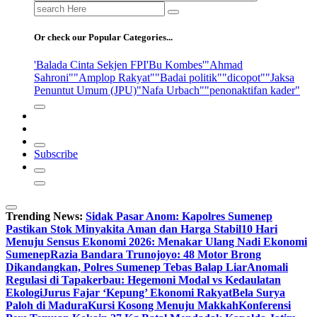
Search
for:
Or check our Popular Categories...
'Balada Cinta Sekjen FPI
'Bu Kombes'
"Ahmad
Sahroni"
"Amplop Rakyat"
"Badai politik"
"dicopot"
"Jaksa
Penuntut Umum (JPU)
"Nafa Urbach"
"penonaktifan kader"
Subscribe
Trending News:
Sidak Pasar Anom: Kapolres Sumenep
Pastikan Stok Minyakita Aman dan Harga Stabil
10 Hari
Menuju Sensus Ekonomi 2026: Menakar Ulang Nadi Ekonomi
Sumenep
Razia Bandara Trunojoyo: 48 Motor Brong
Dikandangkan, Polres Sumenep Tebas Balap Liar
Anomali
Regulasi di Tapakerbau: Hegemoni Modal vs Kedaulatan
Ekologi
Jurus Fajar ‘Kepung’ Ekonomi Rakyat
Bela Surya
Paloh di Madura
Kursi Kosong Menuju Makkah
Konferensi