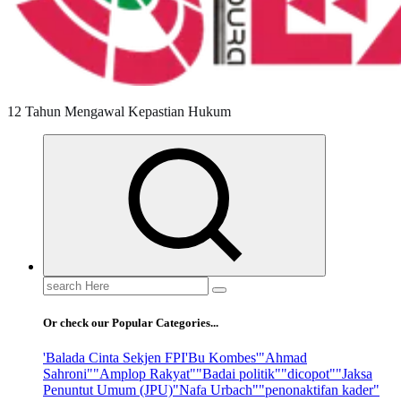
12 Tahun Mengawal Kepastian Hukum
Search
for:
Or check our Popular Categories...
'Balada Cinta Sekjen FPI
'Bu Kombes'
"Ahmad
Sahroni"
"Amplop Rakyat"
"Badai politik"
"dicopot"
"Jaksa
Penuntut Umum (JPU)
"Nafa Urbach"
"penonaktifan kader"