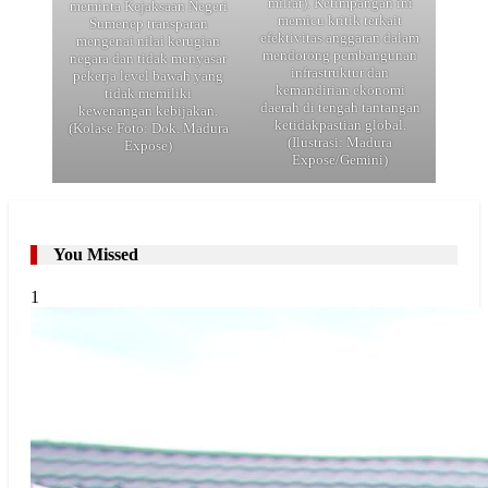
miliar). Ketimpangan ini
meminta Kejaksaan Negeri
memicu kritik terkait
Sumenep transparan
efektivitas anggaran dalam
mengenai nilai kerugian
mendorong pembangunan
negara dan tidak menyasar
infrastruktur dan
pekerja level bawah yang
kemandirian ekonomi
tidak memiliki
daerah di tengah tantangan
kewenangan kebijakan.
ketidakpastian global.
(Kolase Foto: Dok. Madura
(Ilustrasi: Madura
Expose)
Expose/Gemini)
You Missed
1