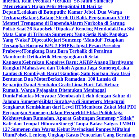
internal, Raih Predikat ‘Teraktif’ Se-Jatim!
Sumenep
‘Mencekam’: Hujan Petir Mengintai 10 Hari ke
Depan!
Ledakan di Batuputih: Kamar Jebol, Dua Warga
Terkapar
Batang-Batang Steril: Di Balik Pengamanan VVIP
Menteri Trenggono di Dapenda
Alarm Narkoba di Sarang
Polisi: Saat 26 Kapolsek ‘Dipaksa’ Kencing Mendadak
Dua Sisi
Mata Uang di Tribrata Sumenep: Yang Setia Naik Pangkat,
Yang ‘Nakal’ Dipecat
Kejari Sumenep ‘Mandul’ Tetapkan
Tersangka Korupsi KPU? FMPK: Ingat Pesan Presiden
Prabowo!
Tongkang Batu Bara Terbalik di Perairan
Mamburit: Detik-detik Menegangkan di Selat
Kangean!
Gebrakan Kapolres Baru: AKBP Anang Hardiyanto
Rangkul Mahasiswa dan Tokoh Agama Jaga Sumenep
Laka
Lantas di Rombiyah Barat Ganding, Satu Korban Jiwa Usai
Benturan Dua Motor
Berkah Ramadan, 100 Lansia di
Kepanjin Dapat Sembako Gratis
Lima Hari Tak Keluar
Rumah, Warga Pajagalan Ditemukan Meninggal
Dunia
Polantas Menyapa: Membasuh Lelah dengan Sahur di
Jalanan Sumenep
Kiblat Surabaya di Sumenep: Mengurai
Sengkarut Kemiskinan dari Level RT
Membaca Zakat Mal PDI
Perjuangan Sumenep dalam Perspektif Etika Politik
Jaga
Kekhusyukan Ramadan, Aparat Gabungan Sumenep “Sidak”
Kafe dan Tempat Hiburan
Sinergi Tanpa Batas: Satgas TMMD
127 Sumenep dan Warga Kebut Pavingisasi Ponpes Miftahul
Ulum
Polsek Lenteng Ungkap Kasus Pencurian Uang Berulang,