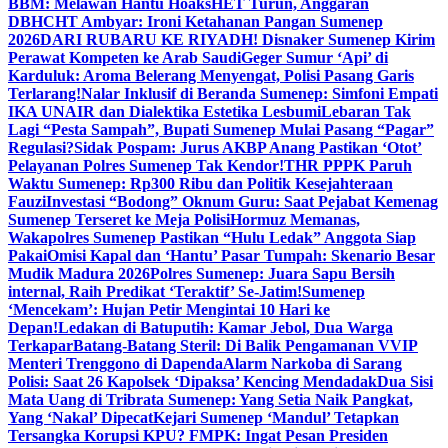
BBM: Melawan Hantu Hoaks
HET Turun, Anggaran
DBHCHT Ambyar: Ironi Ketahanan Pangan Sumenep
2026
DARI RUBARU KE RIYADH! Disnaker Sumenep Kirim
Perawat Kompeten ke Arab Saudi
Geger Sumur ‘Api’ di
Karduluk: Aroma Belerang Menyengat, Polisi Pasang Garis
Terlarang!
Nalar Inklusif di Beranda Sumenep: Simfoni Empati
IKA UNAIR dan Dialektika Estetika Lesbumi
Lebaran Tak
Lagi “Pesta Sampah”, Bupati Sumenep Mulai Pasang “Pagar”
Regulasi?
Sidak Pospam: Jurus AKBP Anang Pastikan ‘Otot’
Pelayanan Polres Sumenep Tak Kendor!
THR PPPK Paruh
Waktu Sumenep: Rp300 Ribu dan Politik Kesejahteraan
Fauzi
Investasi “Bodong” Oknum Guru: Saat Pejabat Kemenag
Sumenep Terseret ke Meja Polisi
Hormuz Memanas,
Wakapolres Sumenep Pastikan “Hulu Ledak” Anggota Siap
Pakai
Omisi Kapal dan ‘Hantu’ Pasar Tumpah: Skenario Besar
Mudik Madura 2026
Polres Sumenep: Juara Sapu Bersih
internal, Raih Predikat ‘Teraktif’ Se-Jatim!
Sumenep
‘Mencekam’: Hujan Petir Mengintai 10 Hari ke
Depan!
Ledakan di Batuputih: Kamar Jebol, Dua Warga
Terkapar
Batang-Batang Steril: Di Balik Pengamanan VVIP
Menteri Trenggono di Dapenda
Alarm Narkoba di Sarang
Polisi: Saat 26 Kapolsek ‘Dipaksa’ Kencing Mendadak
Dua Sisi
Mata Uang di Tribrata Sumenep: Yang Setia Naik Pangkat,
Yang ‘Nakal’ Dipecat
Kejari Sumenep ‘Mandul’ Tetapkan
Tersangka Korupsi KPU? FMPK: Ingat Pesan Presiden