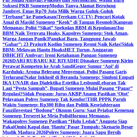
Fifi Sofiati Afifiyah?
Psikotes dan Meritokrasi: Wajah Baru
Suksesi PKB Sumenep
Modus Tanya Alamat Berujung
Jambret, Emas Rp70 Juta Milik Warga Guluk-Guluk
“Terbang” ke Pamekasan!
Terekam CCTV: Pencuri Kotak
Amal di Masjid Sumenep “Keok” di Tangan Resmob!
Kangean
Memanas: Polisi “Sikat” Spekulan BBM di Kepulauan!
Isu
BBM Naik Ternyata Hoaks, Kapolres Sumenep: Stok Aman,
Warga Jangan Panik!
Pangkat Baru, Tanggung Jawab
“Gahar”: 23 Prajurit Kodim Sumenep Resmi Naik Kelas!
Sidak
BBM: Melawan Hantu Hoaks
HET Turun, Anggaran
DBHCHT Ambyar: Ironi Ketahanan Pangan Sumenep
2026
DARI RUBARU KE RIYADH! Disnaker Sumenep Kirim
Perawat Kompeten ke Arab Saudi
Geger Sumur ‘Api’ di
Karduluk: Aroma Belerang Menyengat, Polisi Pasang Garis
Terlarang!
Nalar Inklusif di Beranda Sumenep: Simfoni Empati
IKA UNAIR dan Dialektika Estetika Lesbumi
Lebaran Tak
Lagi “Pesta Sampah”, Bupati Sumenep Mulai Pasang “Pagar”
Regulasi?
Sidak Pospam: Jurus AKBP Anang Pastikan ‘Otot’
Pelayanan Polres Sumenep Tak Kendor!
THR PPPK Paruh
Waktu Sumenep: Rp300 Ribu dan Politik Kesejahteraan
Fauzi
Investasi “Bodong” Oknum Guru: Saat Pejabat Kemenag
Sumenep Terseret ke Meja Polisi
Hormuz Memanas,
Wakapolres Sumenep Pastikan “Hulu Ledak” Anggota Siap
Pakai
Omisi Kapal dan ‘Hantu’ Pasar Tumpah: Skenario Besar
Mudik Madura 2026
Polres Sumenep: Juara Sapu Bersih