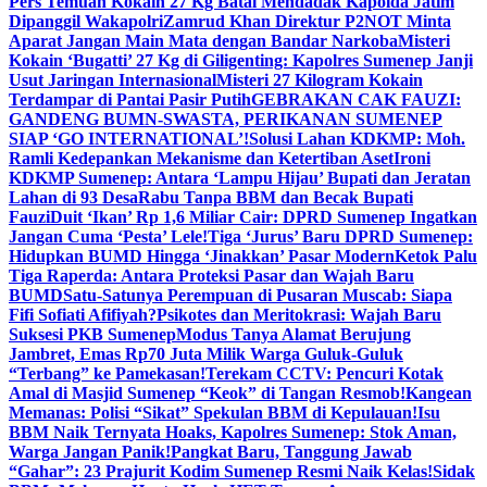
Pers Temuan Kokain 27 Kg Batal Mendadak Kapolda Jatim
Dipanggil Wakapolri
Zamrud Khan Direktur P2NOT Minta
Aparat Jangan Main Mata dengan Bandar Narkoba
Misteri
Kokain ‘Bugatti’ 27 Kg di Giligenting: Kapolres Sumenep Janji
Usut Jaringan Internasional
Misteri 27 Kilogram Kokain
Terdampar di Pantai Pasir Putih
GEBRAKAN CAK FAUZI:
GANDENG BUMN-SWASTA, PERIKANAN SUMENEP
SIAP ‘GO INTERNATIONAL’!
Solusi Lahan KDKMP: Moh.
Ramli Kedepankan Mekanisme dan Ketertiban Aset
Ironi
KDKMP Sumenep: Antara ‘Lampu Hijau’ Bupati dan Jeratan
Lahan di 93 Desa
Rabu Tanpa BBM dan Becak Bupati
Fauzi
Duit ‘Ikan’ Rp 1,6 Miliar Cair: DPRD Sumenep Ingatkan
Jangan Cuma ‘Pesta’ Lele!
Tiga ‘Jurus’ Baru DPRD Sumenep:
Hidupkan BUMD Hingga ‘Jinakkan’ Pasar Modern
Ketok Palu
Tiga Raperda: Antara Proteksi Pasar dan Wajah Baru
BUMD
Satu-Satunya Perempuan di Pusaran Muscab: Siapa
Fifi Sofiati Afifiyah?
Psikotes dan Meritokrasi: Wajah Baru
Suksesi PKB Sumenep
Modus Tanya Alamat Berujung
Jambret, Emas Rp70 Juta Milik Warga Guluk-Guluk
“Terbang” ke Pamekasan!
Terekam CCTV: Pencuri Kotak
Amal di Masjid Sumenep “Keok” di Tangan Resmob!
Kangean
Memanas: Polisi “Sikat” Spekulan BBM di Kepulauan!
Isu
BBM Naik Ternyata Hoaks, Kapolres Sumenep: Stok Aman,
Warga Jangan Panik!
Pangkat Baru, Tanggung Jawab
“Gahar”: 23 Prajurit Kodim Sumenep Resmi Naik Kelas!
Sidak