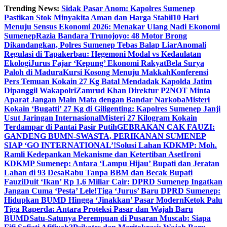
Skip
Trending News:
Sidak Pasar Anom: Kapolres Sumenep
to
Pastikan Stok Minyakita Aman dan Harga Stabil
10 Hari
content
Menuju Sensus Ekonomi 2026: Menakar Ulang Nadi Ekonomi
Sumenep
Razia Bandara Trunojoyo: 48 Motor Brong
Dikandangkan, Polres Sumenep Tebas Balap Liar
Anomali
Regulasi di Tapakerbau: Hegemoni Modal vs Kedaulatan
Ekologi
Jurus Fajar ‘Kepung’ Ekonomi Rakyat
Bela Surya
Paloh di Madura
Kursi Kosong Menuju Makkah
Konferensi
Pers Temuan Kokain 27 Kg Batal Mendadak Kapolda Jatim
Dipanggil Wakapolri
Zamrud Khan Direktur P2NOT Minta
Aparat Jangan Main Mata dengan Bandar Narkoba
Misteri
Kokain ‘Bugatti’ 27 Kg di Giligenting: Kapolres Sumenep Janji
Usut Jaringan Internasional
Misteri 27 Kilogram Kokain
Terdampar di Pantai Pasir Putih
GEBRAKAN CAK FAUZI:
GANDENG BUMN-SWASTA, PERIKANAN SUMENEP
SIAP ‘GO INTERNATIONAL’!
Solusi Lahan KDKMP: Moh.
Ramli Kedepankan Mekanisme dan Ketertiban Aset
Ironi
KDKMP Sumenep: Antara ‘Lampu Hijau’ Bupati dan Jeratan
Lahan di 93 Desa
Rabu Tanpa BBM dan Becak Bupati
Fauzi
Duit ‘Ikan’ Rp 1,6 Miliar Cair: DPRD Sumenep Ingatkan
Jangan Cuma ‘Pesta’ Lele!
Tiga ‘Jurus’ Baru DPRD Sumenep:
Hidupkan BUMD Hingga ‘Jinakkan’ Pasar Modern
Ketok Palu
Tiga Raperda: Antara Proteksi Pasar dan Wajah Baru
BUMD
Satu-Satunya Perempuan di Pusaran Muscab: Siapa