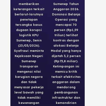
memberikan
Sumenep Tahun
keterangan terkait
Anggaran 2026.
berlarut-larutnya
Dominasi Belanja
penetapan
Operasi yang
tersangka kasus
mencapai 70
dugaan korupsi
persen (Rp1,59
logistik KPU
triliun) terlihat
Sumenep, Senin
kontras dengan
(23/03/2026).
alokasi Belanja
Syafrawi meminta
Modal yang hanya
Kejaksaan Negeri
dijatah 3,2 persen
Sumenep
(Rp73,8 miliar).
transparan
Ketimpangan ini
mengenai nilai
memicu kritik
kerugian negara
terkait efektivitas
dan tidak
anggaran dalam
menyasar pekerja
mendorong
level bawah yang
pembangunan
tidak memiliki
infrastruktur dan
kewenangan
kemandirian