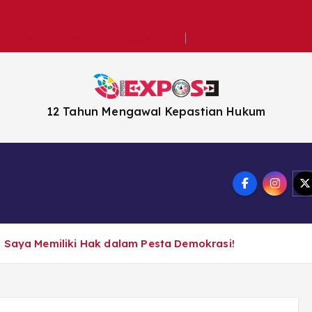
k Minyakita Aman dan Harga Stabil
12 Tahun Mengawal Kepastian Hukum
n
Headline News
: Saya Memiliki Hak dalam Pesta Demokrasi!