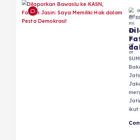
a
82
Di
Fa
da
SUM
Bak
Jati
Jak
meru
Jat
ikut
Con