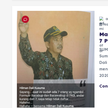
a
No
Ma
7 
SUM
Sum
Dal
men
202
Con