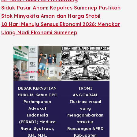
Sidak Pasar Anom: Kapolres Sumenep Pastikan
Stok Minyakita Aman dan Harga Stabil
10 Hari Menuju Sensus Ekonomi 2026: Menakar
Ulang Nadi Ekonomi Sumenep
DESAK KEPASTIAN
IRONI
HUKUM. Ketua DPC
ANGGARAN.
Perhimpunan
Ilustrasi visual
Advokat
yang
Indonesia
menggambarkan
(PERADI) Madura
struktur
Raya, Syafrawi,
Rancangan APBD
S.H., M.H.,
Kabupaten