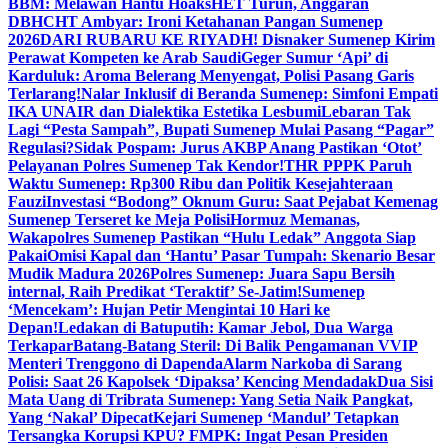
BBM: Melawan Hantu Hoaks
HET Turun, Anggaran
DBHCHT Ambyar: Ironi Ketahanan Pangan Sumenep
2026
DARI RUBARU KE RIYADH! Disnaker Sumenep Kirim
Perawat Kompeten ke Arab Saudi
Geger Sumur ‘Api’ di
Karduluk: Aroma Belerang Menyengat, Polisi Pasang Garis
Terlarang!
Nalar Inklusif di Beranda Sumenep: Simfoni Empati
IKA UNAIR dan Dialektika Estetika Lesbumi
Lebaran Tak
Lagi “Pesta Sampah”, Bupati Sumenep Mulai Pasang “Pagar”
Regulasi?
Sidak Pospam: Jurus AKBP Anang Pastikan ‘Otot’
Pelayanan Polres Sumenep Tak Kendor!
THR PPPK Paruh
Waktu Sumenep: Rp300 Ribu dan Politik Kesejahteraan
Fauzi
Investasi “Bodong” Oknum Guru: Saat Pejabat Kemenag
Sumenep Terseret ke Meja Polisi
Hormuz Memanas,
Wakapolres Sumenep Pastikan “Hulu Ledak” Anggota Siap
Pakai
Omisi Kapal dan ‘Hantu’ Pasar Tumpah: Skenario Besar
Mudik Madura 2026
Polres Sumenep: Juara Sapu Bersih
internal, Raih Predikat ‘Teraktif’ Se-Jatim!
Sumenep
‘Mencekam’: Hujan Petir Mengintai 10 Hari ke
Depan!
Ledakan di Batuputih: Kamar Jebol, Dua Warga
Terkapar
Batang-Batang Steril: Di Balik Pengamanan VVIP
Menteri Trenggono di Dapenda
Alarm Narkoba di Sarang
Polisi: Saat 26 Kapolsek ‘Dipaksa’ Kencing Mendadak
Dua Sisi
Mata Uang di Tribrata Sumenep: Yang Setia Naik Pangkat,
Yang ‘Nakal’ Dipecat
Kejari Sumenep ‘Mandul’ Tetapkan
Tersangka Korupsi KPU? FMPK: Ingat Pesan Presiden