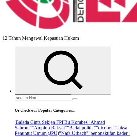
12 Tahun Mengawal Kepastian Hukum
Search
for:
Or check our Popular Categories...
'Balada Cinta Sekjen FPI
'Bu Kombes'
"Ahmad
Sahroni"
"Amplop Rakyat"
"Badai politik"
"dicopot"
"Jaksa
Penuntut Umum (JPU)
"Nafa Urbach"
"penonaktifan kader"