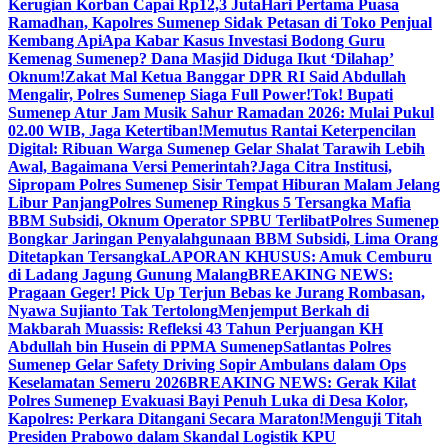
Kerugian Korban Capai Rp12,3 Juta
Hari Pertama Puasa
Ramadhan, Kapolres Sumenep Sidak Petasan di Toko Penjual
Kembang Api
Apa Kabar Kasus Investasi Bodong Guru
Kemenag Sumenep? Dana Masjid Diduga Ikut ‘Dilahap’
Oknum!
Zakat Mal Ketua Banggar DPR RI Said Abdullah
Mengalir, Polres Sumenep Siaga Full Power!
Tok! Bupati
Sumenep Atur Jam Musik Sahur Ramadan 2026: Mulai Pukul
02.00 WIB, Jaga Ketertiban!
Memutus Rantai Keterpencilan
Digital: Ribuan Warga Sumenep Gelar Shalat Tarawih Lebih
Awal, Bagaimana Versi Pemerintah?
Jaga Citra Institusi,
Sipropam Polres Sumenep Sisir Tempat Hiburan Malam Jelang
Libur Panjang
Polres Sumenep Ringkus 5 Tersangka Mafia
BBM Subsidi, Oknum Operator SPBU Terlibat
Polres Sumenep
Bongkar Jaringan Penyalahgunaan BBM Subsidi, Lima Orang
Ditetapkan Tersangka
LAPORAN KHUSUS: Amuk Cemburu
di Ladang Jagung Gunung Malang
BREAKING NEWS:
Pragaan Geger! Pick Up Terjun Bebas ke Jurang Rombasan,
Nyawa Sujianto Tak Tertolong
Menjemput Berkah di
Makbarah Muassis: Refleksi 43 Tahun Perjuangan KH
Abdullah bin Husein di PPMA Sumenep
Satlantas Polres
Sumenep Gelar Safety Driving Sopir Ambulans dalam Ops
Keselamatan Semeru 2026
BREAKING NEWS: Gerak Kilat
Polres Sumenep Evakuasi Bayi Penuh Luka di Desa Kolor,
Kapolres: Perkara Ditangani Secara Maraton!
Menguji Titah
Presiden Prabowo dalam Skandal Logistik KPU