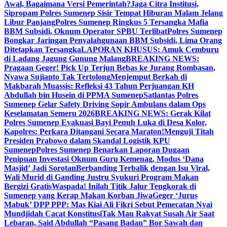
Awal, Bagaimana Versi Pemerintah?
Jaga Citra Institusi,
Sipropam Polres Sumenep Sisir Tempat Hiburan Malam Jelang
Libur Panjang
Polres Sumenep Ringkus 5 Tersangka Mafia
BBM Subsidi, Oknum Operator SPBU Terlibat
Polres Sumenep
Bongkar Jaringan Penyalahgunaan BBM Subsidi, Lima Orang
Ditetapkan Tersangka
LAPORAN KHUSUS: Amuk Cemburu
di Ladang Jagung Gunung Malang
BREAKING NEWS:
Pragaan Geger! Pick Up Terjun Bebas ke Jurang Rombasan,
Nyawa Sujianto Tak Tertolong
Menjemput Berkah di
Makbarah Muassis: Refleksi 43 Tahun Perjuangan KH
Abdullah bin Husein di PPMA Sumenep
Satlantas Polres
Sumenep Gelar Safety Driving Sopir Ambulans dalam Ops
Keselamatan Semeru 2026
BREAKING NEWS: Gerak Kilat
Polres Sumenep Evakuasi Bayi Penuh Luka di Desa Kolor,
Kapolres: Perkara Ditangani Secara Maraton!
Menguji Titah
Presiden Prabowo dalam Skandal Logistik KPU
Sumenep
Polres Sumenep Benarkan Laporan Dugaan
Penipuan Investasi Oknum Guru Kemenag, Modus ‘Dana
Masjid’ Jadi Sorotan
Berbanding Terbalik dengan Isu Viral,
Wali Murid di Ganding Justru Syukuri Program Makan
Bergizi Gratis
Waspada! Inilah Titik Jalur Tengkorak di
Sumenep yang Kerap Makan Korban Jiwa
Geger ‘Jurus
Mabuk’ DPP PPP: Mas Kiai Ali Fikri Sebut Pemecatan Nyai
Mundjidah Cacat Konstitusi
Tak Mau Rakyat Susah Air Saat
Lebaran, Said Abdullah “Pasang Badan” Bor Sawah dan