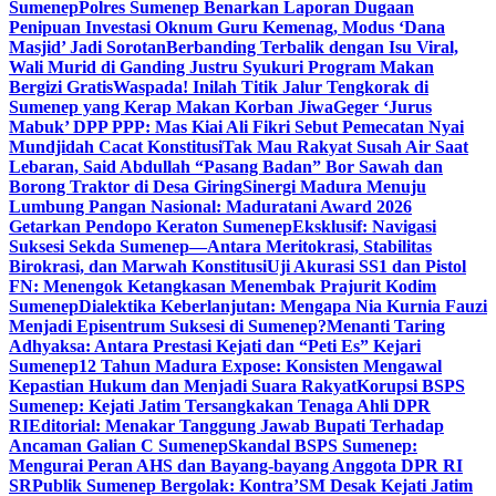
Sumenep
Polres Sumenep Benarkan Laporan Dugaan
Penipuan Investasi Oknum Guru Kemenag, Modus ‘Dana
Masjid’ Jadi Sorotan
Berbanding Terbalik dengan Isu Viral,
Wali Murid di Ganding Justru Syukuri Program Makan
Bergizi Gratis
Waspada! Inilah Titik Jalur Tengkorak di
Sumenep yang Kerap Makan Korban Jiwa
Geger ‘Jurus
Mabuk’ DPP PPP: Mas Kiai Ali Fikri Sebut Pemecatan Nyai
Mundjidah Cacat Konstitusi
Tak Mau Rakyat Susah Air Saat
Lebaran, Said Abdullah “Pasang Badan” Bor Sawah dan
Borong Traktor di Desa Giring
Sinergi Madura Menuju
Lumbung Pangan Nasional: Maduratani Award 2026
Getarkan Pendopo Keraton Sumenep
Eksklusif: Navigasi
Suksesi Sekda Sumenep—Antara Meritokrasi, Stabilitas
Birokrasi, dan Marwah Konstitusi
Uji Akurasi SS1 dan Pistol
FN: Menengok Ketangkasan Menembak Prajurit Kodim
Sumenep
Dialektika Keberlanjutan: Mengapa Nia Kurnia Fauzi
Menjadi Episentrum Suksesi di Sumenep?
Menanti Taring
Adhyaksa: Antara Prestasi Kejati dan “Peti Es” Kejari
Sumenep
12 Tahun Madura Expose: Konsisten Mengawal
Kepastian Hukum dan Menjadi Suara Rakyat
Korupsi BSPS
Sumenep: Kejati Jatim Tersangkakan Tenaga Ahli DPR
RI
Editorial: Menakar Tanggung Jawab Bupati Terhadap
Ancaman Galian C Sumenep
Skandal BSPS Sumenep:
Mengurai Peran AHS dan Bayang-bayang Anggota DPR RI
SR
Publik Sumenep Bergolak: Kontra’SM Desak Kejati Jatim