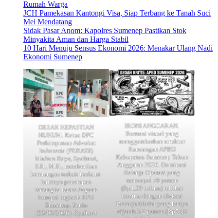
Rumah Warga
JCH Pamekasan Kantongi Visa, Siap Terbang ke Tanah Suci
Mei Mendatang
Sidak Pasar Anom: Kapolres Sumenep Pastikan Stok
Minyakita Aman dan Harga Stabil
10 Hari Menuju Sensus Ekonomi 2026: Menakar Ulang Nadi
Ekonomi Sumenep
IRONI ANGGARAN.
DESAK KEPASTIAN
Ilustrasi visual yang
HUKUM. Ketua DPC
menggambarkan struktur
Perhimpunan Advokat
Rancangan APBD
Indonesia (PERADI)
Kabupaten Sumenep Tahun
Madura Raya, Syafrawi,
Anggaran 2026. Dominasi
S.H., M.H., memberikan
Belanja Operasi yang
keterangan terkait berlarut-
mencapai 70 persen
larutnya penetapan
(Rp1,59 triliun) terlihat
tersangka kasus dugaan
kontras dengan alokasi
korupsi logistik KPU
Belanja Modal yang hanya
Sumenep, Senin
dijatah 3,2 persen (Rp73,8
(23/03/2026). Syafrawi