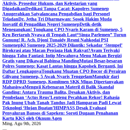
Aktivis, Prosedur Hukum, dan Kelestarian yang
Digadaikan
Dedikasi Tanpa Cacat: Kapolres Sumenep
Anugerahkan Satyalancana Pengabdian bagi Personel
Teladan
Dr. Jetha Tri Dharmawan: Sosok Hakim Muda
Inovatif di Pengadilan Negeri Sumenep
Detik-detik
Menegangkan! Tongkang CPO Nyaris Karam di Sumenep, 5
Kru Bertaruh Nyawa di Tengah Laut
“Singa Parlemen” Turun
Gunung! R. Ach. Djoni Tunaidy Resmi Nahkodai PSI
Sumenep
KI Sumenep 2025-2029 Dilantik: Sekadar ‘Stempel’
Birokrasi atau Macan Penjaga Hak Rakyat?
Ayam Teriyaki
hingga Tahu Fantasi: Intip Mewahnya Menu Makan Bergizi
Gratis yang Dikawal Babinsa Manding
Mutasi Besar-besaran
Polres Sumenep: Kasat Lantas hingga Kapolsek Berganti, Ini
Daftar Lengkapnya
Tongkang Muatan CPO Bocor di Perairan
Giliyang Sumenep, 5 Awak Nyaris Tenggelam
Mangkir dari
RDP DPRD Sumenep, Komitmen SKK Migas Dipertanyakan
Mahasiswa
Menguji Kebenaran Materil di Balik Skandal
Ganding: Antara Trauma Balita, Desakan Aktivis, dan
Pembelaan ‘Actus Reus’
Lenteng Pecahkan Rekor! Rahasia
Pak Inung Ubah Tanah Tandus Jadi Hamparan Padi Lewat
Teknologi ‘Hujan Buatan’
HIMPASS Desak Evaluasi
Penyaluran Bansos di Sapeken: Soroti Dugaan Penahanan
Kartu KKS oleh Oknum Agen
Ming. Agu 9th, 2026