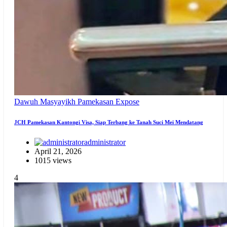
Dawuh Masyayikh
Pamekasan Expose
JCH Pamekasan Kantongi Visa, Siap Terbang ke Tanah Suci Mei Mendatang
administrator
April 21, 2026
1015 views
4