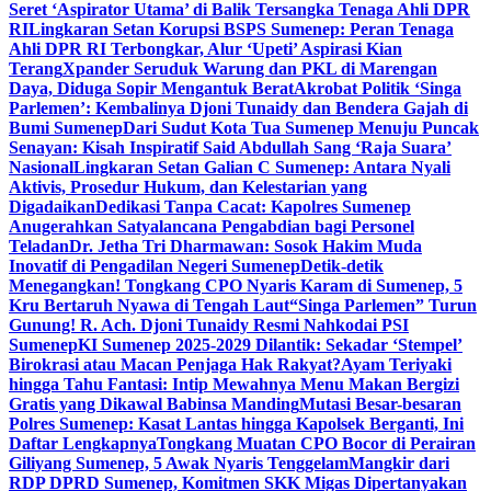
Seret ‘Aspirator Utama’ di Balik Tersangka Tenaga Ahli DPR
RI
Lingkaran Setan Korupsi BSPS Sumenep: Peran Tenaga
Ahli DPR RI Terbongkar, Alur ‘Upeti’ Aspirasi Kian
Terang
Xpander Seruduk Warung dan PKL di Marengan
Daya, Diduga Sopir Mengantuk Berat
Akrobat Politik ‘Singa
Parlemen’: Kembalinya Djoni Tunaidy dan Bendera Gajah di
Bumi Sumenep
Dari Sudut Kota Tua Sumenep Menuju Puncak
Senayan: Kisah Inspiratif Said Abdullah Sang ‘Raja Suara’
Nasional
Lingkaran Setan Galian C Sumenep: Antara Nyali
Aktivis, Prosedur Hukum, dan Kelestarian yang
Digadaikan
Dedikasi Tanpa Cacat: Kapolres Sumenep
Anugerahkan Satyalancana Pengabdian bagi Personel
Teladan
Dr. Jetha Tri Dharmawan: Sosok Hakim Muda
Inovatif di Pengadilan Negeri Sumenep
Detik-detik
Menegangkan! Tongkang CPO Nyaris Karam di Sumenep, 5
Kru Bertaruh Nyawa di Tengah Laut
“Singa Parlemen” Turun
Gunung! R. Ach. Djoni Tunaidy Resmi Nahkodai PSI
Sumenep
KI Sumenep 2025-2029 Dilantik: Sekadar ‘Stempel’
Birokrasi atau Macan Penjaga Hak Rakyat?
Ayam Teriyaki
hingga Tahu Fantasi: Intip Mewahnya Menu Makan Bergizi
Gratis yang Dikawal Babinsa Manding
Mutasi Besar-besaran
Polres Sumenep: Kasat Lantas hingga Kapolsek Berganti, Ini
Daftar Lengkapnya
Tongkang Muatan CPO Bocor di Perairan
Giliyang Sumenep, 5 Awak Nyaris Tenggelam
Mangkir dari
RDP DPRD Sumenep, Komitmen SKK Migas Dipertanyakan