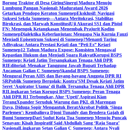
Borong Traktor di Desa Giring
Sinergi Madura Menuju
Lumbung Pangan Nasional: Maduratani Award 2026
Getarkan Pendopo Keraton Sumenep
Eksklusif: Navigasi
Suksesi Sekda Sumenep—Antara Meritokrasi, Stabilitas
Birokrasi, dan Marwah Konstitusi
Uji Akurasi SS1 dan Pistol
FN: Menengok Ketangkasan Menembak Prajurit Kodim
Sumenep
Dialektika Keberlanjutan: Mengapa Nia Kurnia Fauzi
Menjadi Episentrum Suksesi di Sumenep?
Menanti Taring
Adhyaksa: Antara Prestasi Kejati dan “Peti Es” Kejari
Sumenep
12 Tahun Madura Expose: Konsisten Mengawal
Kepastian Hukum dan Menjadi Suara Rakyat
Korupsi BSPS
Sumenep: Kejati Jatim Tersangkakan Tenaga Ahli DPR
RI
Editorial: Menakar Tanggung Jawab Bupati Terhadap
Ancaman Galian C Sumenep
Skandal BSPS Sumenep:
Mengurai Peran AHS dan Bayang-bayang Anggota DPR RI
SR
Publik Sumenep Bergolak: Kontra’SM Desak Kejati Jatim
Seret ‘Aspirator Utama’ di Balik Tersangka Tenaga Ahli DPR
RI
Lingkaran Setan Korupsi BSPS Sumenep: Peran Tenaga
Ahli DPR RI Terbongkar, Alur ‘Upeti’ Aspirasi Kian
Terang
Xpander Seruduk Warung dan PKL di Marengan
Daya, Diduga Sopir Mengantuk Berat
Akrobat Politik ‘Singa
Parlemen’: Kembalinya Djoni Tunaidy dan Bendera Gajah di
Bumi Sumenep
Dari Sudut Kota Tua Sumenep Menuju Puncak
Senayan: Kisah Inspiratif Said Abdullah Sang ‘Raja Suara’
Nasional
Lingkaran Setan Galian C Sumenep: Antara Nyali