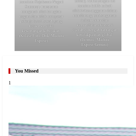
miliar). Ketimpangan ini
meminta Kejaksaan Negeri
memicu kritik terkait
Sumenep transparan
efektivitas anggaran dalam
mengenai nilai kerugian
mendorong pembangunan
negara dan tidak menyasar
infrastruktur dan
pekerja level bawah yang
kemandirian ekonomi
tidak memiliki
daerah di tengah tantangan
kewenangan kebijakan.
ketidakpastian global.
(Kolase Foto: Dok. Madura
(Ilustrasi: Madura
Expose)
Expose/Gemini)
You Missed
1