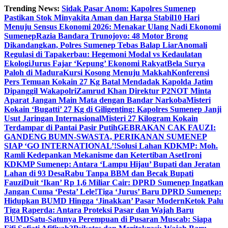
Skip
Trending News:
Sidak Pasar Anom: Kapolres Sumenep
to
Pastikan Stok Minyakita Aman dan Harga Stabil
10 Hari
content
Menuju Sensus Ekonomi 2026: Menakar Ulang Nadi Ekonomi
Sumenep
Razia Bandara Trunojoyo: 48 Motor Brong
Dikandangkan, Polres Sumenep Tebas Balap Liar
Anomali
Regulasi di Tapakerbau: Hegemoni Modal vs Kedaulatan
Ekologi
Jurus Fajar ‘Kepung’ Ekonomi Rakyat
Bela Surya
Paloh di Madura
Kursi Kosong Menuju Makkah
Konferensi
Pers Temuan Kokain 27 Kg Batal Mendadak Kapolda Jatim
Dipanggil Wakapolri
Zamrud Khan Direktur P2NOT Minta
Aparat Jangan Main Mata dengan Bandar Narkoba
Misteri
Kokain ‘Bugatti’ 27 Kg di Giligenting: Kapolres Sumenep Janji
Usut Jaringan Internasional
Misteri 27 Kilogram Kokain
Terdampar di Pantai Pasir Putih
GEBRAKAN CAK FAUZI:
GANDENG BUMN-SWASTA, PERIKANAN SUMENEP
SIAP ‘GO INTERNATIONAL’!
Solusi Lahan KDKMP: Moh.
Ramli Kedepankan Mekanisme dan Ketertiban Aset
Ironi
KDKMP Sumenep: Antara ‘Lampu Hijau’ Bupati dan Jeratan
Lahan di 93 Desa
Rabu Tanpa BBM dan Becak Bupati
Fauzi
Duit ‘Ikan’ Rp 1,6 Miliar Cair: DPRD Sumenep Ingatkan
Jangan Cuma ‘Pesta’ Lele!
Tiga ‘Jurus’ Baru DPRD Sumenep:
Hidupkan BUMD Hingga ‘Jinakkan’ Pasar Modern
Ketok Palu
Tiga Raperda: Antara Proteksi Pasar dan Wajah Baru
BUMD
Satu-Satunya Perempuan di Pusaran Muscab: Siapa