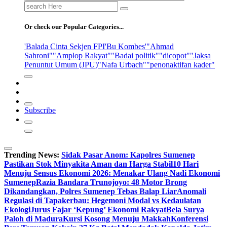
Search
for:
Or check our Popular Categories...
'Balada Cinta Sekjen FPI
'Bu Kombes'
"Ahmad
Sahroni"
"Amplop Rakyat"
"Badai politik"
"dicopot"
"Jaksa
Penuntut Umum (JPU)
"Nafa Urbach"
"penonaktifan kader"
Subscribe
Trending News:
Sidak Pasar Anom: Kapolres Sumenep
Pastikan Stok Minyakita Aman dan Harga Stabil
10 Hari
Menuju Sensus Ekonomi 2026: Menakar Ulang Nadi Ekonomi
Sumenep
Razia Bandara Trunojoyo: 48 Motor Brong
Dikandangkan, Polres Sumenep Tebas Balap Liar
Anomali
Regulasi di Tapakerbau: Hegemoni Modal vs Kedaulatan
Ekologi
Jurus Fajar ‘Kepung’ Ekonomi Rakyat
Bela Surya
Paloh di Madura
Kursi Kosong Menuju Makkah
Konferensi