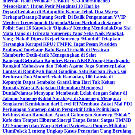
internal, Raih Predikat ‘Teraktif’ Se-Jatim!
Sumenep
‘Mencekam’: Hujan Petir Mengintai 10 Hari ke
Depan!
Ledakan di Batuputih: Kamar Jebol, Dua Warga
Terkapar
Batang-Batang Steril: Di Balik Pengamanan VVIP
Menteri Trenggono di Dapenda
Alarm Narkoba di Sarang
Polisi: Saat 26 Kapolsek ‘Dipaksa’ Kencing Mendadak
Dua Sisi
Mata Uang di Tribrata Sumenep: Yang Setia Naik Pangkat,
Yang ‘Nakal’ Dipecat
Kejari Sumenep ‘Mandul’ Tetapkan
Tersangka Korupsi KPU? FMPK: Ingat Pesan Presiden
Prabowo!
Tongkang Batu Bara Terbalik di Perairan
Mamburit: Detik-detik Menegangkan di Selat
Kangean!
Gebrakan Kapolres Baru: AKBP Anang Hardiyanto
Rangkul Mahasiswa dan Tokoh Agama Jaga Sumenep
Laka
Lantas di Rombiyah Barat Ganding, Satu Korban Jiwa Usai
Benturan Dua Motor
Berkah Ramadan, 100 Lansia di
Kepanjin Dapat Sembako Gratis
Lima Hari Tak Keluar
Rumah, Warga Pajagalan Ditemukan Meninggal
Dunia
Polantas Menyapa: Membasuh Lelah dengan Sahur di
Jalanan Sumenep
Kiblat Surabaya di Sumenep: Mengurai
Sengkarut Kemiskinan dari Level RT
Membaca Zakat Mal PDI
Perjuangan Sumenep dalam Perspektif Etika Politik
Jaga
Kekhusyukan Ramadan, Aparat Gabungan Sumenep “Sidak”
Kafe dan Tempat Hiburan
Sinergi Tanpa Batas: Satgas TMMD
127 Sumenep dan Warga Kebut Pavingisasi Ponpes Miftahul
Ulum
Polsek Lenteng Ungkap Kasus Pencurian Uang Berulang,