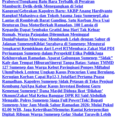
Prabowo!
Tongkang Batu Bara Terbalik di Perairan
Mamburit: Detik-detik Menegangkan di Selat
Kangean!
Gebrakan Kapolres Baru: AKBP Anang Hardiyanto
Rangkul Mahasiswa dan Tokoh Agama Jaga Sumenep
Laka
Lantas di Rombiyah Barat Ganding, Satu Korban Jiwa Usai
Benturan Dua Motor
Berkah Ramadan, 100 Lansia di
Kepanjin Dapat Sembako Gratis
Lima Hari Tak Keluar
Rumah, Warga Pajagalan Ditemukan Meninggal
Dunia
Polantas Menyapa: Membasuh Lelah dengan Sahur di
Jalanan Sumenep
Kiblat Surabaya di Sumenep: Mengurai
Sengkarut Kemiskinan dari Level RT
Membaca Zakat Mal PDI
Perjuangan Sumenep dalam Perspektif Etika Politik
Jaga
Kekhusyukan Ramadan, Aparat Gabungan Sumenep “Sidak”
Kafe dan Tempat Hiburan
Sinergi Tanpa Batas: Satgas TMMD
127 Sumenep dan Warga Kebut Pavingisasi Ponpes Miftahul
Ulum
Polsek Lenteng Ungkap Kasus Pencurian Uang Berulang,
Kerugian Korban Capai Rp12,3 Juta
Hari Pertama Puasa
Ramadhan, Kapolres Sumenep Sidak Petasan di Toko Penjual
Kembang Api
Apa Kabar Kasus Investasi Bodong Guru
Kemenag Sumenep? Dana Masjid Diduga Ikut ‘Dilahap’
Oknum!
Zakat Mal Ketua Banggar DPR RI Said Abdullah
Mengalir, Polres Sumenep Siaga Full Power!
Tok! Bupati
Sumenep Atur Jam Musik Sahur Ramadan 2026: Mulai Pukul
02.00 WIB, Jaga Ketertiban!
Memutus Rantai Keterpencilan
Digital: Ribuan Warga Sumenep Gelar Shalat Tarawih Lebih