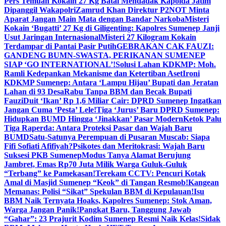
Pers Temuan Kokain 27 Kg Batal Mendadak Kapolda Jatim
Dipanggil Wakapolri
Zamrud Khan Direktur P2NOT Minta
Aparat Jangan Main Mata dengan Bandar Narkoba
Misteri
Kokain ‘Bugatti’ 27 Kg di Giligenting: Kapolres Sumenep Janji
Usut Jaringan Internasional
Misteri 27 Kilogram Kokain
Terdampar di Pantai Pasir Putih
GEBRAKAN CAK FAUZI:
GANDENG BUMN-SWASTA, PERIKANAN SUMENEP
SIAP ‘GO INTERNATIONAL’!
Solusi Lahan KDKMP: Moh.
Ramli Kedepankan Mekanisme dan Ketertiban Aset
Ironi
KDKMP Sumenep: Antara ‘Lampu Hijau’ Bupati dan Jeratan
Lahan di 93 Desa
Rabu Tanpa BBM dan Becak Bupati
Fauzi
Duit ‘Ikan’ Rp 1,6 Miliar Cair: DPRD Sumenep Ingatkan
Jangan Cuma ‘Pesta’ Lele!
Tiga ‘Jurus’ Baru DPRD Sumenep:
Hidupkan BUMD Hingga ‘Jinakkan’ Pasar Modern
Ketok Palu
Tiga Raperda: Antara Proteksi Pasar dan Wajah Baru
BUMD
Satu-Satunya Perempuan di Pusaran Muscab: Siapa
Fifi Sofiati Afifiyah?
Psikotes dan Meritokrasi: Wajah Baru
Suksesi PKB Sumenep
Modus Tanya Alamat Berujung
Jambret, Emas Rp70 Juta Milik Warga Guluk-Guluk
“Terbang” ke Pamekasan!
Terekam CCTV: Pencuri Kotak
Amal di Masjid Sumenep “Keok” di Tangan Resmob!
Kangean
Memanas: Polisi “Sikat” Spekulan BBM di Kepulauan!
Isu
BBM Naik Ternyata Hoaks, Kapolres Sumenep: Stok Aman,
Warga Jangan Panik!
Pangkat Baru, Tanggung Jawab
“Gahar”: 23 Prajurit Kodim Sumenep Resmi Naik Kelas!
Sidak