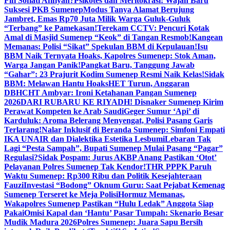
Fifi Sofiati Afifiyah?
Psikotes dan Meritokrasi: Wajah Baru
Suksesi PKB Sumenep
Modus Tanya Alamat Berujung
Jambret, Emas Rp70 Juta Milik Warga Guluk-Guluk
“Terbang” ke Pamekasan!
Terekam CCTV: Pencuri Kotak
Amal di Masjid Sumenep “Keok” di Tangan Resmob!
Kangean
Memanas: Polisi “Sikat” Spekulan BBM di Kepulauan!
Isu
BBM Naik Ternyata Hoaks, Kapolres Sumenep: Stok Aman,
Warga Jangan Panik!
Pangkat Baru, Tanggung Jawab
“Gahar”: 23 Prajurit Kodim Sumenep Resmi Naik Kelas!
Sidak
BBM: Melawan Hantu Hoaks
HET Turun, Anggaran
DBHCHT Ambyar: Ironi Ketahanan Pangan Sumenep
2026
DARI RUBARU KE RIYADH! Disnaker Sumenep Kirim
Perawat Kompeten ke Arab Saudi
Geger Sumur ‘Api’ di
Karduluk: Aroma Belerang Menyengat, Polisi Pasang Garis
Terlarang!
Nalar Inklusif di Beranda Sumenep: Simfoni Empati
IKA UNAIR dan Dialektika Estetika Lesbumi
Lebaran Tak
Lagi “Pesta Sampah”, Bupati Sumenep Mulai Pasang “Pagar”
Regulasi?
Sidak Pospam: Jurus AKBP Anang Pastikan ‘Otot’
Pelayanan Polres Sumenep Tak Kendor!
THR PPPK Paruh
Waktu Sumenep: Rp300 Ribu dan Politik Kesejahteraan
Fauzi
Investasi “Bodong” Oknum Guru: Saat Pejabat Kemenag
Sumenep Terseret ke Meja Polisi
Hormuz Memanas,
Wakapolres Sumenep Pastikan “Hulu Ledak” Anggota Siap
Pakai
Omisi Kapal dan ‘Hantu’ Pasar Tumpah: Skenario Besar
Mudik Madura 2026
Polres Sumenep: Juara Sapu Bersih