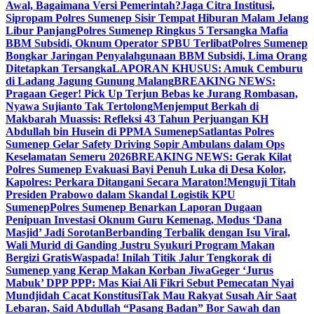
Awal, Bagaimana Versi Pemerintah?
Jaga Citra Institusi,
Sipropam Polres Sumenep Sisir Tempat Hiburan Malam Jelang
Libur Panjang
Polres Sumenep Ringkus 5 Tersangka Mafia
BBM Subsidi, Oknum Operator SPBU Terlibat
Polres Sumenep
Bongkar Jaringan Penyalahgunaan BBM Subsidi, Lima Orang
Ditetapkan Tersangka
LAPORAN KHUSUS: Amuk Cemburu
di Ladang Jagung Gunung Malang
BREAKING NEWS:
Pragaan Geger! Pick Up Terjun Bebas ke Jurang Rombasan,
Nyawa Sujianto Tak Tertolong
Menjemput Berkah di
Makbarah Muassis: Refleksi 43 Tahun Perjuangan KH
Abdullah bin Husein di PPMA Sumenep
Satlantas Polres
Sumenep Gelar Safety Driving Sopir Ambulans dalam Ops
Keselamatan Semeru 2026
BREAKING NEWS: Gerak Kilat
Polres Sumenep Evakuasi Bayi Penuh Luka di Desa Kolor,
Kapolres: Perkara Ditangani Secara Maraton!
Menguji Titah
Presiden Prabowo dalam Skandal Logistik KPU
Sumenep
Polres Sumenep Benarkan Laporan Dugaan
Penipuan Investasi Oknum Guru Kemenag, Modus ‘Dana
Masjid’ Jadi Sorotan
Berbanding Terbalik dengan Isu Viral,
Wali Murid di Ganding Justru Syukuri Program Makan
Bergizi Gratis
Waspada! Inilah Titik Jalur Tengkorak di
Sumenep yang Kerap Makan Korban Jiwa
Geger ‘Jurus
Mabuk’ DPP PPP: Mas Kiai Ali Fikri Sebut Pemecatan Nyai
Mundjidah Cacat Konstitusi
Tak Mau Rakyat Susah Air Saat
Lebaran, Said Abdullah “Pasang Badan” Bor Sawah dan