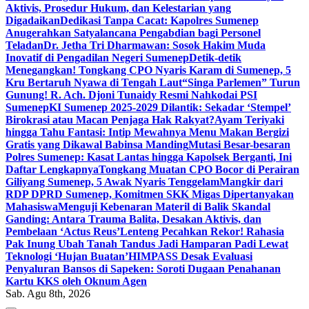
Aktivis, Prosedur Hukum, dan Kelestarian yang
Digadaikan
Dedikasi Tanpa Cacat: Kapolres Sumenep
Anugerahkan Satyalancana Pengabdian bagi Personel
Teladan
Dr. Jetha Tri Dharmawan: Sosok Hakim Muda
Inovatif di Pengadilan Negeri Sumenep
Detik-detik
Menegangkan! Tongkang CPO Nyaris Karam di Sumenep, 5
Kru Bertaruh Nyawa di Tengah Laut
“Singa Parlemen” Turun
Gunung! R. Ach. Djoni Tunaidy Resmi Nahkodai PSI
Sumenep
KI Sumenep 2025-2029 Dilantik: Sekadar ‘Stempel’
Birokrasi atau Macan Penjaga Hak Rakyat?
Ayam Teriyaki
hingga Tahu Fantasi: Intip Mewahnya Menu Makan Bergizi
Gratis yang Dikawal Babinsa Manding
Mutasi Besar-besaran
Polres Sumenep: Kasat Lantas hingga Kapolsek Berganti, Ini
Daftar Lengkapnya
Tongkang Muatan CPO Bocor di Perairan
Giliyang Sumenep, 5 Awak Nyaris Tenggelam
Mangkir dari
RDP DPRD Sumenep, Komitmen SKK Migas Dipertanyakan
Mahasiswa
Menguji Kebenaran Materil di Balik Skandal
Ganding: Antara Trauma Balita, Desakan Aktivis, dan
Pembelaan ‘Actus Reus’
Lenteng Pecahkan Rekor! Rahasia
Pak Inung Ubah Tanah Tandus Jadi Hamparan Padi Lewat
Teknologi ‘Hujan Buatan’
HIMPASS Desak Evaluasi
Penyaluran Bansos di Sapeken: Soroti Dugaan Penahanan
Kartu KKS oleh Oknum Agen
Sab. Agu 8th, 2026