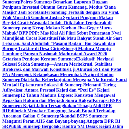
Sumenep
Polres Sumenep Benarkan Laporan Dugaan
Penipuan Investasi Oknum Guru Kemenag, Modus ‘Dana
Masjid’ Jadi Sorotan
Berbanding Terbalik dengan Isu Viral,
Wali Murid di Ganding Justru Syukuri Program Makan
Bergizi Gratis
Waspada! Inilah Titik Jalur Tengkorak di
Sumenep yang Kerap Makan Korban Jiwa
Geger ‘Jurus
Mabuk’ DPP PPP: Mas Kiai Ali Fikri Sebut Pemecatan Nyai
Mundjidah Cacat Konstitusi
Tak Mau Rakyat Susah Air Saat
Lebaran, Said Abdullah “Pasang Badan” Bor Sawah dan
Borong Traktor di Desa Giring
Sinergi Madura Menuju
Lumbung Pangan Nasional: Maduratani Award 2026
Getarkan Pendopo Keraton Sumenep
Eksklusif: Navigasi
Suksesi Sekda Sumenep—Antara Meritokrasi, Stabilitas
Birokrasi, dan Marwah Konstitusi
Uji Akurasi SS1 dan Pistol
FN: Menengok Ketangkasan Menembak Prajurit Kodim
Sumenep
Dialektika Keberlanjutan: Mengapa Nia Kurnia Fauzi
Menjadi Episentrum Suksesi di Sumenep?
Menanti Taring
Adhyaksa: Antara Prestasi Kejati dan “Peti Es” Kejari
Sumenep
12 Tahun Madura Expose: Konsisten Mengawal
Kepastian Hukum dan Menjadi Suara Rakyat
Korupsi BSPS
Sumenep: Kejati Jatim Tersangkakan Tenaga Ahli DPR
RI
Editorial: Menakar Tanggung Jawab Bupati Terhadap
Ancaman Galian C Sumenep
Skandal BSPS Sumenep:
Mengurai Peran AHS dan Bayang-bayang Anggota DPR RI
SR
Publik Sumenep Bergolak: Kontra’SM Desak Kejati Jatim