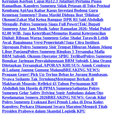
Kerugian Korban Capai Rp12,3 Juta
Hari Pertama Puasa
Ramadhan, Kapolres Sumenep Sidak Petasan di Toko Penjual
Kembang Api
Apa Kabar Kasus Investasi Bodong Guru
Kemenag Sumenep? Dana Masjid Diduga Ikut ‘Dilahap’
Oknum!
Zakat Mal Ketua Banggar DPR RI Said Abdullah
Mengalir, Polres Sumenep Siaga Full Power!
Tok! Bupati
Sumenep Atur Jam Musik Sahur Ramadan 2026: Mulai Pukul
02.00 WIB, Jaga Ketertiban!
Memutus Rantai Keterpencilan
Digital: Ribuan Warga Sumenep Gelar Shalat Tarawih Lebih
Awal, Bagaimana Versi Pemerintah?
Jaga Citra Institusi,
Sipropam Polres Sumenep Sisir Tempat Hiburan Malam Jelang
Libur Panjang
Polres Sumenep Ringkus 5 Tersangka Mafia
BBM Subsidi, Oknum Operator SPBU Terlibat
Polres Sumenep
Bongkar Jaringan Penyalahgunaan BBM Subsidi, Lima Orang
Ditetapkan Tersangka
LAPORAN KHUSUS: Amuk Cemburu
di Ladang Jagung Gunung Malang
BREAKING NEWS:
Pragaan Geger! Pick Up Terjun Bebas ke Jurang Rombasan,
Nyawa Sujianto Tak Tertolong
Menjemput Berkah di
Makbarah Muassis: Refleksi 43 Tahun Perjuangan KH
Abdullah bin Husein di PPMA Sumenep
Satlantas Polres
Sumenep Gelar Safety Driving Sopir Ambulans dalam Ops
Keselamatan Semeru 2026
BREAKING NEWS: Gerak Kilat
Polres Sumenep Evakuasi Bayi Penuh Luka di Desa Kolor,
Kapolres: Perkara Ditangani Secara Maraton!
Menguji Titah
Presiden Prabowo dalam Skandal Logistik KPU