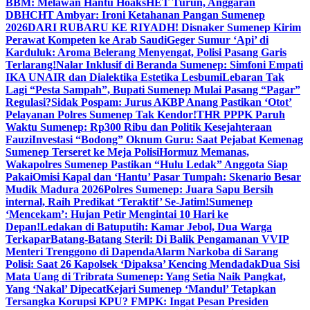
BBM: Melawan Hantu Hoaks
HET Turun, Anggaran
DBHCHT Ambyar: Ironi Ketahanan Pangan Sumenep
2026
DARI RUBARU KE RIYADH! Disnaker Sumenep Kirim
Perawat Kompeten ke Arab Saudi
Geger Sumur ‘Api’ di
Karduluk: Aroma Belerang Menyengat, Polisi Pasang Garis
Terlarang!
Nalar Inklusif di Beranda Sumenep: Simfoni Empati
IKA UNAIR dan Dialektika Estetika Lesbumi
Lebaran Tak
Lagi “Pesta Sampah”, Bupati Sumenep Mulai Pasang “Pagar”
Regulasi?
Sidak Pospam: Jurus AKBP Anang Pastikan ‘Otot’
Pelayanan Polres Sumenep Tak Kendor!
THR PPPK Paruh
Waktu Sumenep: Rp300 Ribu dan Politik Kesejahteraan
Fauzi
Investasi “Bodong” Oknum Guru: Saat Pejabat Kemenag
Sumenep Terseret ke Meja Polisi
Hormuz Memanas,
Wakapolres Sumenep Pastikan “Hulu Ledak” Anggota Siap
Pakai
Omisi Kapal dan ‘Hantu’ Pasar Tumpah: Skenario Besar
Mudik Madura 2026
Polres Sumenep: Juara Sapu Bersih
internal, Raih Predikat ‘Teraktif’ Se-Jatim!
Sumenep
‘Mencekam’: Hujan Petir Mengintai 10 Hari ke
Depan!
Ledakan di Batuputih: Kamar Jebol, Dua Warga
Terkapar
Batang-Batang Steril: Di Balik Pengamanan VVIP
Menteri Trenggono di Dapenda
Alarm Narkoba di Sarang
Polisi: Saat 26 Kapolsek ‘Dipaksa’ Kencing Mendadak
Dua Sisi
Mata Uang di Tribrata Sumenep: Yang Setia Naik Pangkat,
Yang ‘Nakal’ Dipecat
Kejari Sumenep ‘Mandul’ Tetapkan
Tersangka Korupsi KPU? FMPK: Ingat Pesan Presiden