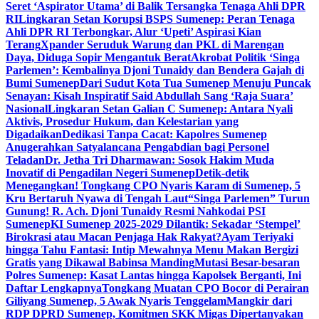
Seret ‘Aspirator Utama’ di Balik Tersangka Tenaga Ahli DPR
RI
Lingkaran Setan Korupsi BSPS Sumenep: Peran Tenaga
Ahli DPR RI Terbongkar, Alur ‘Upeti’ Aspirasi Kian
Terang
Xpander Seruduk Warung dan PKL di Marengan
Daya, Diduga Sopir Mengantuk Berat
Akrobat Politik ‘Singa
Parlemen’: Kembalinya Djoni Tunaidy dan Bendera Gajah di
Bumi Sumenep
Dari Sudut Kota Tua Sumenep Menuju Puncak
Senayan: Kisah Inspiratif Said Abdullah Sang ‘Raja Suara’
Nasional
Lingkaran Setan Galian C Sumenep: Antara Nyali
Aktivis, Prosedur Hukum, dan Kelestarian yang
Digadaikan
Dedikasi Tanpa Cacat: Kapolres Sumenep
Anugerahkan Satyalancana Pengabdian bagi Personel
Teladan
Dr. Jetha Tri Dharmawan: Sosok Hakim Muda
Inovatif di Pengadilan Negeri Sumenep
Detik-detik
Menegangkan! Tongkang CPO Nyaris Karam di Sumenep, 5
Kru Bertaruh Nyawa di Tengah Laut
“Singa Parlemen” Turun
Gunung! R. Ach. Djoni Tunaidy Resmi Nahkodai PSI
Sumenep
KI Sumenep 2025-2029 Dilantik: Sekadar ‘Stempel’
Birokrasi atau Macan Penjaga Hak Rakyat?
Ayam Teriyaki
hingga Tahu Fantasi: Intip Mewahnya Menu Makan Bergizi
Gratis yang Dikawal Babinsa Manding
Mutasi Besar-besaran
Polres Sumenep: Kasat Lantas hingga Kapolsek Berganti, Ini
Daftar Lengkapnya
Tongkang Muatan CPO Bocor di Perairan
Giliyang Sumenep, 5 Awak Nyaris Tenggelam
Mangkir dari
RDP DPRD Sumenep, Komitmen SKK Migas Dipertanyakan