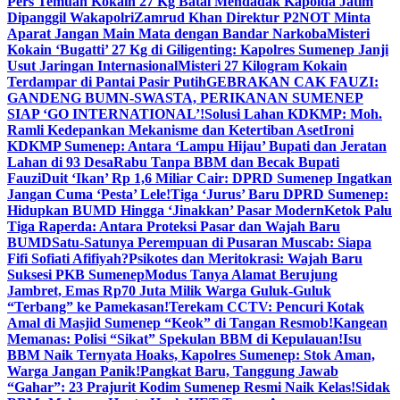
Pers Temuan Kokain 27 Kg Batal Mendadak Kapolda Jatim
Dipanggil Wakapolri
Zamrud Khan Direktur P2NOT Minta
Aparat Jangan Main Mata dengan Bandar Narkoba
Misteri
Kokain ‘Bugatti’ 27 Kg di Giligenting: Kapolres Sumenep Janji
Usut Jaringan Internasional
Misteri 27 Kilogram Kokain
Terdampar di Pantai Pasir Putih
GEBRAKAN CAK FAUZI:
GANDENG BUMN-SWASTA, PERIKANAN SUMENEP
SIAP ‘GO INTERNATIONAL’!
Solusi Lahan KDKMP: Moh.
Ramli Kedepankan Mekanisme dan Ketertiban Aset
Ironi
KDKMP Sumenep: Antara ‘Lampu Hijau’ Bupati dan Jeratan
Lahan di 93 Desa
Rabu Tanpa BBM dan Becak Bupati
Fauzi
Duit ‘Ikan’ Rp 1,6 Miliar Cair: DPRD Sumenep Ingatkan
Jangan Cuma ‘Pesta’ Lele!
Tiga ‘Jurus’ Baru DPRD Sumenep:
Hidupkan BUMD Hingga ‘Jinakkan’ Pasar Modern
Ketok Palu
Tiga Raperda: Antara Proteksi Pasar dan Wajah Baru
BUMD
Satu-Satunya Perempuan di Pusaran Muscab: Siapa
Fifi Sofiati Afifiyah?
Psikotes dan Meritokrasi: Wajah Baru
Suksesi PKB Sumenep
Modus Tanya Alamat Berujung
Jambret, Emas Rp70 Juta Milik Warga Guluk-Guluk
“Terbang” ke Pamekasan!
Terekam CCTV: Pencuri Kotak
Amal di Masjid Sumenep “Keok” di Tangan Resmob!
Kangean
Memanas: Polisi “Sikat” Spekulan BBM di Kepulauan!
Isu
BBM Naik Ternyata Hoaks, Kapolres Sumenep: Stok Aman,
Warga Jangan Panik!
Pangkat Baru, Tanggung Jawab
“Gahar”: 23 Prajurit Kodim Sumenep Resmi Naik Kelas!
Sidak