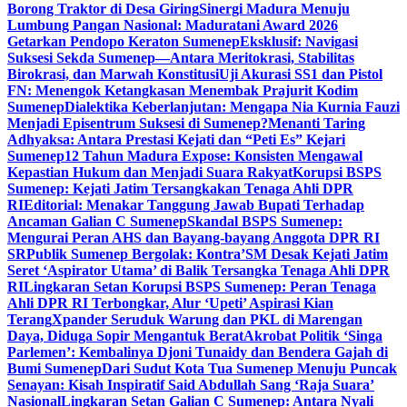
Borong Traktor di Desa Giring
Sinergi Madura Menuju
Lumbung Pangan Nasional: Maduratani Award 2026
Getarkan Pendopo Keraton Sumenep
Eksklusif: Navigasi
Suksesi Sekda Sumenep—Antara Meritokrasi, Stabilitas
Birokrasi, dan Marwah Konstitusi
Uji Akurasi SS1 dan Pistol
FN: Menengok Ketangkasan Menembak Prajurit Kodim
Sumenep
Dialektika Keberlanjutan: Mengapa Nia Kurnia Fauzi
Menjadi Episentrum Suksesi di Sumenep?
Menanti Taring
Adhyaksa: Antara Prestasi Kejati dan “Peti Es” Kejari
Sumenep
12 Tahun Madura Expose: Konsisten Mengawal
Kepastian Hukum dan Menjadi Suara Rakyat
Korupsi BSPS
Sumenep: Kejati Jatim Tersangkakan Tenaga Ahli DPR
RI
Editorial: Menakar Tanggung Jawab Bupati Terhadap
Ancaman Galian C Sumenep
Skandal BSPS Sumenep:
Mengurai Peran AHS dan Bayang-bayang Anggota DPR RI
SR
Publik Sumenep Bergolak: Kontra’SM Desak Kejati Jatim
Seret ‘Aspirator Utama’ di Balik Tersangka Tenaga Ahli DPR
RI
Lingkaran Setan Korupsi BSPS Sumenep: Peran Tenaga
Ahli DPR RI Terbongkar, Alur ‘Upeti’ Aspirasi Kian
Terang
Xpander Seruduk Warung dan PKL di Marengan
Daya, Diduga Sopir Mengantuk Berat
Akrobat Politik ‘Singa
Parlemen’: Kembalinya Djoni Tunaidy dan Bendera Gajah di
Bumi Sumenep
Dari Sudut Kota Tua Sumenep Menuju Puncak
Senayan: Kisah Inspiratif Said Abdullah Sang ‘Raja Suara’
Nasional
Lingkaran Setan Galian C Sumenep: Antara Nyali