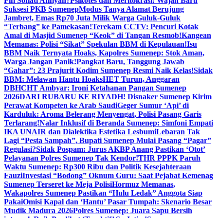
Fifi Sofiati Afifiyah?
Psikotes dan Meritokrasi: Wajah Baru
Suksesi PKB Sumenep
Modus Tanya Alamat Berujung
Jambret, Emas Rp70 Juta Milik Warga Guluk-Guluk
“Terbang” ke Pamekasan!
Terekam CCTV: Pencuri Kotak
Amal di Masjid Sumenep “Keok” di Tangan Resmob!
Kangean
Memanas: Polisi “Sikat” Spekulan BBM di Kepulauan!
Isu
BBM Naik Ternyata Hoaks, Kapolres Sumenep: Stok Aman,
Warga Jangan Panik!
Pangkat Baru, Tanggung Jawab
“Gahar”: 23 Prajurit Kodim Sumenep Resmi Naik Kelas!
Sidak
BBM: Melawan Hantu Hoaks
HET Turun, Anggaran
DBHCHT Ambyar: Ironi Ketahanan Pangan Sumenep
2026
DARI RUBARU KE RIYADH! Disnaker Sumenep Kirim
Perawat Kompeten ke Arab Saudi
Geger Sumur ‘Api’ di
Karduluk: Aroma Belerang Menyengat, Polisi Pasang Garis
Terlarang!
Nalar Inklusif di Beranda Sumenep: Simfoni Empati
IKA UNAIR dan Dialektika Estetika Lesbumi
Lebaran Tak
Lagi “Pesta Sampah”, Bupati Sumenep Mulai Pasang “Pagar”
Regulasi?
Sidak Pospam: Jurus AKBP Anang Pastikan ‘Otot’
Pelayanan Polres Sumenep Tak Kendor!
THR PPPK Paruh
Waktu Sumenep: Rp300 Ribu dan Politik Kesejahteraan
Fauzi
Investasi “Bodong” Oknum Guru: Saat Pejabat Kemenag
Sumenep Terseret ke Meja Polisi
Hormuz Memanas,
Wakapolres Sumenep Pastikan “Hulu Ledak” Anggota Siap
Pakai
Omisi Kapal dan ‘Hantu’ Pasar Tumpah: Skenario Besar
Mudik Madura 2026
Polres Sumenep: Juara Sapu Bersih