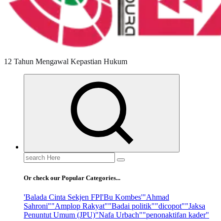
12 Tahun Mengawal Kepastian Hukum
Search
for:
Or check our Popular Categories...
'Balada Cinta Sekjen FPI
'Bu Kombes'
"Ahmad
Sahroni"
"Amplop Rakyat"
"Badai politik"
"dicopot"
"Jaksa
Penuntut Umum (JPU)
"Nafa Urbach"
"penonaktifan kader"