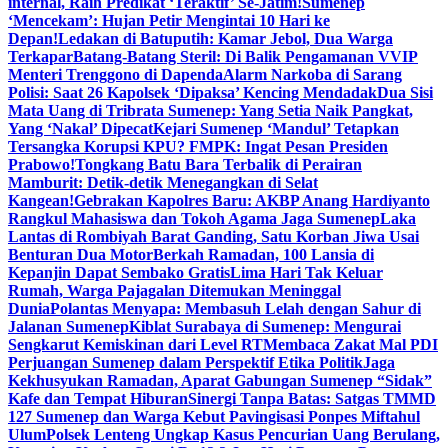
internal, Raih Predikat ‘Teraktif’ Se-Jatim!
Sumenep
‘Mencekam’: Hujan Petir Mengintai 10 Hari ke
Depan!
Ledakan di Batuputih: Kamar Jebol, Dua Warga
Terkapar
Batang-Batang Steril: Di Balik Pengamanan VVIP
Menteri Trenggono di Dapenda
Alarm Narkoba di Sarang
Polisi: Saat 26 Kapolsek ‘Dipaksa’ Kencing Mendadak
Dua Sisi
Mata Uang di Tribrata Sumenep: Yang Setia Naik Pangkat,
Yang ‘Nakal’ Dipecat
Kejari Sumenep ‘Mandul’ Tetapkan
Tersangka Korupsi KPU? FMPK: Ingat Pesan Presiden
Prabowo!
Tongkang Batu Bara Terbalik di Perairan
Mamburit: Detik-detik Menegangkan di Selat
Kangean!
Gebrakan Kapolres Baru: AKBP Anang Hardiyanto
Rangkul Mahasiswa dan Tokoh Agama Jaga Sumenep
Laka
Lantas di Rombiyah Barat Ganding, Satu Korban Jiwa Usai
Benturan Dua Motor
Berkah Ramadan, 100 Lansia di
Kepanjin Dapat Sembako Gratis
Lima Hari Tak Keluar
Rumah, Warga Pajagalan Ditemukan Meninggal
Dunia
Polantas Menyapa: Membasuh Lelah dengan Sahur di
Jalanan Sumenep
Kiblat Surabaya di Sumenep: Mengurai
Sengkarut Kemiskinan dari Level RT
Membaca Zakat Mal PDI
Perjuangan Sumenep dalam Perspektif Etika Politik
Jaga
Kekhusyukan Ramadan, Aparat Gabungan Sumenep “Sidak”
Kafe dan Tempat Hiburan
Sinergi Tanpa Batas: Satgas TMMD
127 Sumenep dan Warga Kebut Pavingisasi Ponpes Miftahul
Ulum
Polsek Lenteng Ungkap Kasus Pencurian Uang Berulang,