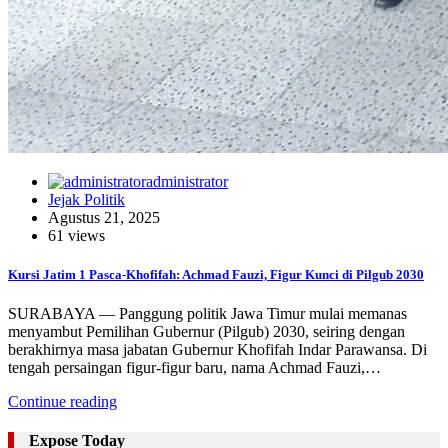
administrator
Jejak Politik
Agustus 21, 2025
61 views
Kursi Jatim 1 Pasca-Khofifah: Achmad Fauzi, Figur Kunci di Pilgub 2030
SURABAYA — Panggung politik Jawa Timur mulai memanas
menyambut Pemilihan Gubernur (Pilgub) 2030, seiring dengan
berakhirnya masa jabatan Gubernur Khofifah Indar Parawansa. Di
tengah persaingan figur-figur baru, nama Achmad Fauzi,…
Continue reading
Expose Today