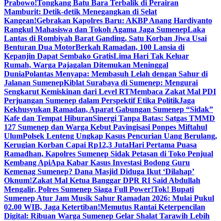
Prabowo!
Tongkang Batu Bara Terbalik di Perairan
Mamburit: Detik-detik Menegangkan di Selat
Kangean!
Gebrakan Kapolres Baru: AKBP Anang Hardiyanto
Rangkul Mahasiswa dan Tokoh Agama Jaga Sumenep
Laka
Lantas di Rombiyah Barat Ganding, Satu Korban Jiwa Usai
Benturan Dua Motor
Berkah Ramadan, 100 Lansia di
Kepanjin Dapat Sembako Gratis
Lima Hari Tak Keluar
Rumah, Warga Pajagalan Ditemukan Meninggal
Dunia
Polantas Menyapa: Membasuh Lelah dengan Sahur di
Jalanan Sumenep
Kiblat Surabaya di Sumenep: Mengurai
Sengkarut Kemiskinan dari Level RT
Membaca Zakat Mal PDI
Perjuangan Sumenep dalam Perspektif Etika Politik
Jaga
Kekhusyukan Ramadan, Aparat Gabungan Sumenep “Sidak”
Kafe dan Tempat Hiburan
Sinergi Tanpa Batas: Satgas TMMD
127 Sumenep dan Warga Kebut Pavingisasi Ponpes Miftahul
Ulum
Polsek Lenteng Ungkap Kasus Pencurian Uang Berulang,
Kerugian Korban Capai Rp12,3 Juta
Hari Pertama Puasa
Ramadhan, Kapolres Sumenep Sidak Petasan di Toko Penjual
Kembang Api
Apa Kabar Kasus Investasi Bodong Guru
Kemenag Sumenep? Dana Masjid Diduga Ikut ‘Dilahap’
Oknum!
Zakat Mal Ketua Banggar DPR RI Said Abdullah
Mengalir, Polres Sumenep Siaga Full Power!
Tok! Bupati
Sumenep Atur Jam Musik Sahur Ramadan 2026: Mulai Pukul
02.00 WIB, Jaga Ketertiban!
Memutus Rantai Keterpencilan
Digital: Ribuan Warga Sumenep Gelar Shalat Tarawih Lebih