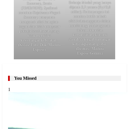
Belanja Modal yang hanya
Sumenep, Senin
dijatah 3,2 persen (Rp73,8
(23/03/2026). Syafrawi
miliar). Ketimpangan ini
meminta Kejaksaan Negeri
memicu kritik terkait
Sumenep transparan
efektivitas anggaran dalam
mengenai nilai kerugian
mendorong pembangunan
negara dan tidak menyasar
infrastruktur dan
pekerja level bawah yang
kemandirian ekonomi
tidak memiliki
daerah di tengah tantangan
kewenangan kebijakan.
ketidakpastian global.
(Kolase Foto: Dok. Madura
(Ilustrasi: Madura
Expose)
Expose/Gemini)
You Missed
1