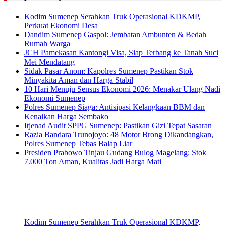
Kodim Sumenep Serahkan Truk Operasional KDKMP,
Perkuat Ekonomi Desa
Dandim Sumenep Gaspol: Jembatan Ambunten & Bedah
Rumah Warga
JCH Pamekasan Kantongi Visa, Siap Terbang ke Tanah Suci
Mei Mendatang
Sidak Pasar Anom: Kapolres Sumenep Pastikan Stok
Minyakita Aman dan Harga Stabil
10 Hari Menuju Sensus Ekonomi 2026: Menakar Ulang Nadi
Ekonomi Sumenep
Polres Sumenep Siaga: Antisipasi Kelangkaan BBM dan
Kenaikan Harga Sembako
Itjenad Audit SPPG Sumenep: Pastikan Gizi Tepat Sasaran
Razia Bandara Trunojoyo: 48 Motor Brong Dikandangkan,
Polres Sumenep Tebas Balap Liar
Presiden Prabowo Tinjau Gudang Bulog Magelang: Stok
7.000 Ton Aman, Kualitas Jadi Harga Mati
Kodim Sumenep Serahkan Truk Operasional KDKMP,