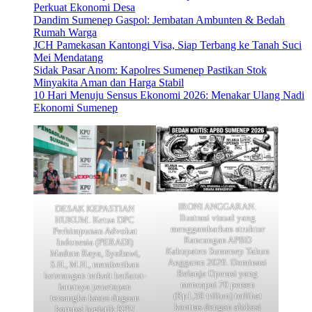
Perkuat Ekonomi Desa
Dandim Sumenep Gaspol: Jembatan Ambunten & Bedah
Rumah Warga
JCH Pamekasan Kantongi Visa, Siap Terbang ke Tanah Suci
Mei Mendatang
Sidak Pasar Anom: Kapolres Sumenep Pastikan Stok
Minyakita Aman dan Harga Stabil
10 Hari Menuju Sensus Ekonomi 2026: Menakar Ulang Nadi
Ekonomi Sumenep
IRONI ANGGARAN.
DESAK KEPASTIAN
Ilustrasi visual yang
HUKUM. Ketua DPC
menggambarkan struktur
Perhimpunan Advokat
Rancangan APBD
Indonesia (PERADI)
Kabupaten Sumenep Tahun
Madura Raya, Syafrawi,
Anggaran 2026. Dominasi
S.H., M.H., memberikan
Belanja Operasi yang
keterangan terkait berlarut-
mencapai 70 persen
larutnya penetapan
(Rp1,59 triliun) terlihat
tersangka kasus dugaan
kontras dengan alokasi
korupsi logistik KPU