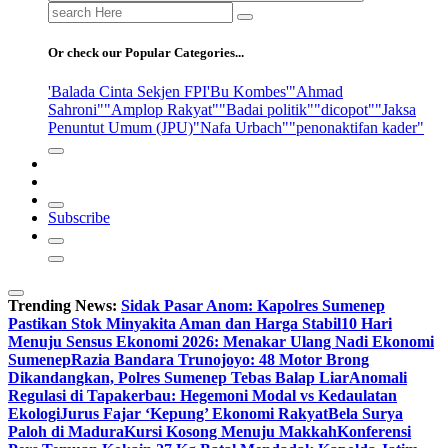
Search
for:
Or check our Popular Categories...
'Balada Cinta Sekjen FPI
'Bu Kombes'
"Ahmad
Sahroni"
"Amplop Rakyat"
"Badai politik"
"dicopot"
"Jaksa
Penuntut Umum (JPU)
"Nafa Urbach"
"penonaktifan kader"
Subscribe
Trending News:
Sidak Pasar Anom: Kapolres Sumenep
Pastikan Stok Minyakita Aman dan Harga Stabil
10 Hari
Menuju Sensus Ekonomi 2026: Menakar Ulang Nadi Ekonomi
Sumenep
Razia Bandara Trunojoyo: 48 Motor Brong
Dikandangkan, Polres Sumenep Tebas Balap Liar
Anomali
Regulasi di Tapakerbau: Hegemoni Modal vs Kedaulatan
Ekologi
Jurus Fajar ‘Kepung’ Ekonomi Rakyat
Bela Surya
Paloh di Madura
Kursi Kosong Menuju Makkah
Konferensi