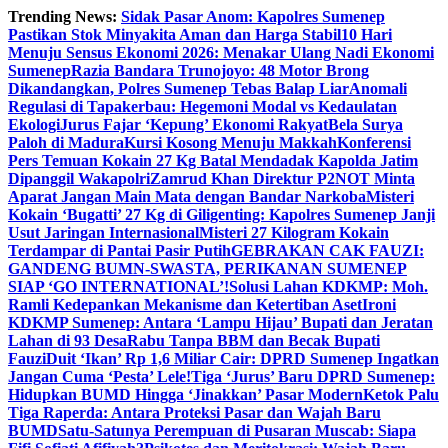
Skip
Trending News:
Sidak Pasar Anom: Kapolres Sumenep
to
Pastikan Stok Minyakita Aman dan Harga Stabil
10 Hari
content
Menuju Sensus Ekonomi 2026: Menakar Ulang Nadi Ekonomi
Sumenep
Razia Bandara Trunojoyo: 48 Motor Brong
Dikandangkan, Polres Sumenep Tebas Balap Liar
Anomali
Regulasi di Tapakerbau: Hegemoni Modal vs Kedaulatan
Ekologi
Jurus Fajar ‘Kepung’ Ekonomi Rakyat
Bela Surya
Paloh di Madura
Kursi Kosong Menuju Makkah
Konferensi
Pers Temuan Kokain 27 Kg Batal Mendadak Kapolda Jatim
Dipanggil Wakapolri
Zamrud Khan Direktur P2NOT Minta
Aparat Jangan Main Mata dengan Bandar Narkoba
Misteri
Kokain ‘Bugatti’ 27 Kg di Giligenting: Kapolres Sumenep Janji
Usut Jaringan Internasional
Misteri 27 Kilogram Kokain
Terdampar di Pantai Pasir Putih
GEBRAKAN CAK FAUZI:
GANDENG BUMN-SWASTA, PERIKANAN SUMENEP
SIAP ‘GO INTERNATIONAL’!
Solusi Lahan KDKMP: Moh.
Ramli Kedepankan Mekanisme dan Ketertiban Aset
Ironi
KDKMP Sumenep: Antara ‘Lampu Hijau’ Bupati dan Jeratan
Lahan di 93 Desa
Rabu Tanpa BBM dan Becak Bupati
Fauzi
Duit ‘Ikan’ Rp 1,6 Miliar Cair: DPRD Sumenep Ingatkan
Jangan Cuma ‘Pesta’ Lele!
Tiga ‘Jurus’ Baru DPRD Sumenep:
Hidupkan BUMD Hingga ‘Jinakkan’ Pasar Modern
Ketok Palu
Tiga Raperda: Antara Proteksi Pasar dan Wajah Baru
BUMD
Satu-Satunya Perempuan di Pusaran Muscab: Siapa