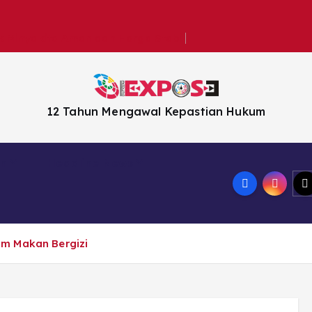
k Minyakita Aman dan Harga Stabil
12 Tahun Mengawal Kepastian Hukum
en
Headline News
am Makan Bergizi