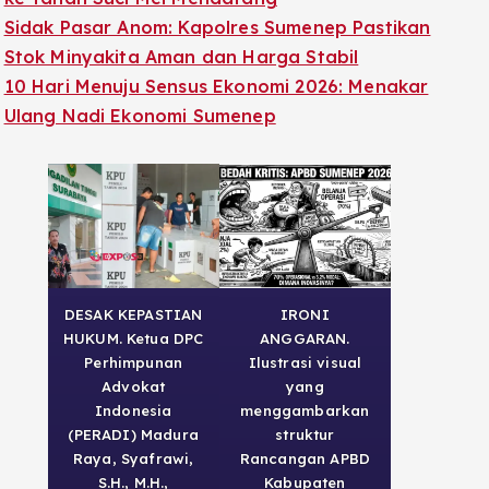
Sidak Pasar Anom: Kapolres Sumenep Pastikan
Stok Minyakita Aman dan Harga Stabil
10 Hari Menuju Sensus Ekonomi 2026: Menakar
Ulang Nadi Ekonomi Sumenep
DESAK KEPASTIAN
IRONI
HUKUM. Ketua DPC
ANGGARAN.
Perhimpunan
Ilustrasi visual
Advokat
yang
Indonesia
menggambarkan
(PERADI) Madura
struktur
Raya, Syafrawi,
Rancangan APBD
S.H., M.H.,
Kabupaten