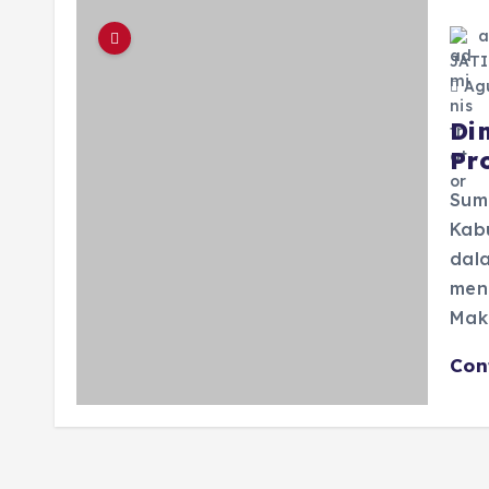
a
JAT
Agu
Di
Pr
Sum
Kab
dal
men
Mak
Con