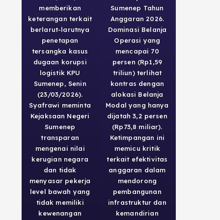
memberikan
Sumenep Tahun
keterangan terkait
Anggaran 2026.
berlarut-larutnya
Dominasi Belanja
penetapan
Operasi yang
tersangka kasus
mencapai 70
dugaan korupsi
persen (Rp1,59
logistik KPU
triliun) terlihat
Sumenep, Senin
kontras dengan
(23/03/2026).
alokasi Belanja
Syafrawi meminta
Modal yang hanya
Kejaksaan Negeri
dijatah 3,2 persen
Sumenep
(Rp73,8 miliar).
transparan
Ketimpangan ini
mengenai nilai
memicu kritik
kerugian negara
terkait efektivitas
dan tidak
anggaran dalam
menyasar pekerja
mendorong
level bawah yang
pembangunan
tidak memiliki
infrastruktur dan
kewenangan
kemandirian