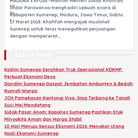
MADURA EXPOSE–Mantan Menteri Sosial Khafifah
Indar Parawansa menghadiri sebuah acara di
Kabupaten Sumenep, Madura, Jawa Timur, Sabtu
17 Maret 2018. Khafifah mengajak muslimat
Sunenep untuk terus meneguhkan perjuangan
dengan mempererat…
Expose Today
Kodim Sumenep Serahkan Truk Operasional KDKMP,
Perkuat Ekonomi Desa
Dandim Sumenep Gaspol: Jembatan Ambunten & Bedah
Rumah Warga
JCH Pamekasan Kantongi Visa, Siap Terbang ke Tanah
Suci Mei Mendatang
Sidak Pasar Anom: Kapolres Sumenep Pastikan Stok
Minyakita Aman dan Harga Stabil
10 Hari Menuju Sensus Ekonomi 2026: Menakar Ulang
Nadi Ekonomi Sumenep