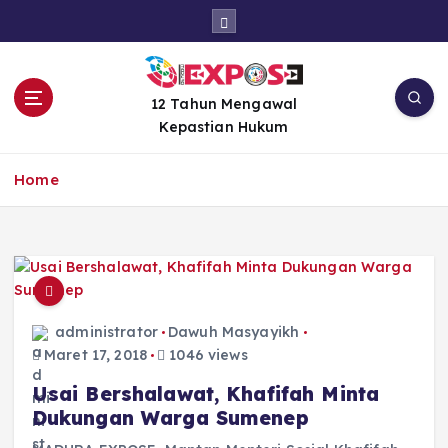
S
k
i
p
t
12 Tahun Mengawal
o
Kepastian Hukum
c
o
Home
n
t
e
n
t
administrator
Dawuh Masyayikh
Maret 17, 2018
1046 views
Usai Bershalawat, Khafifah Minta
Dukungan Warga Sumenep