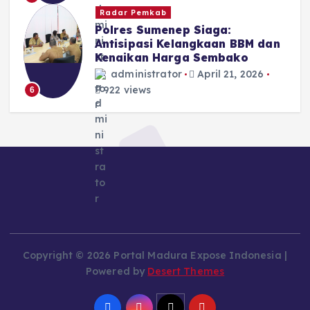
Radar Pemkab
Polres Sumenep Siaga:
Antisipasi Kelangkaan BBM dan
Kenaikan Harga Sembako
administrator
April 21, 2026
922 views
6
Copyright © 2026 Portal Madura Expose Indonesia |
Powered by
Desert Themes