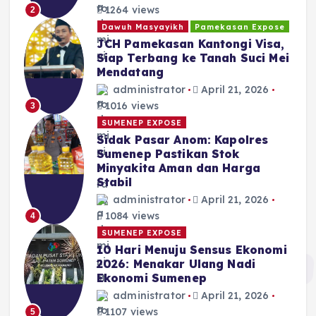
1264 views
2
Dawuh Masyayikh
Pamekasan Expose
JCH Pamekasan Kantongi Visa,
Siap Terbang ke Tanah Suci Mei
Mendatang
administrator
April 21, 2026
1016 views
3
SUMENEP EXPOSE
Sidak Pasar Anom: Kapolres
Sumenep Pastikan Stok
Minyakita Aman dan Harga
Stabil
administrator
April 21, 2026
1084 views
4
SUMENEP EXPOSE
10 Hari Menuju Sensus Ekonomi
2026: Menakar Ulang Nadi
Ekonomi Sumenep
administrator
April 21, 2026
1107 views
5