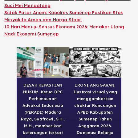
Suci Mei Mendatang
Sidak Pasar Anom: Kapolres Sumenep Pastikan Stok
Minyakita Aman dan Harga Stabil
10 Hari Menuju Sensus Ekonomi 2026: Menakar Ulang
Nadi Ekonomi Sumenep
DESAK KEPASTIAN
IRONI ANGGARAN.
HUKUM. Ketua DPC
Ilustrasi visual yang
Perhimpunan
menggambarkan
Advokat Indonesia
struktur Rancangan
(PERADI) Madura
APBD Kabupaten
Raya, Syafrawi, S.H.,
Sumenep Tahun
M.H., memberikan
Anggaran 2026.
keterangan terkait
Dominasi Belanja