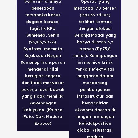
berlarut-larutnya
Operasi yang
penetapan
mencapai 70 persen
tersangka kasus
(Rp1,59 triliun)
dugaan korupsi
terlihat kontras
logistik KPU
dengan alokasi
Sumenep, Senin
Belanja Modal yang
(23/03/2026).
hanya dijatah 3,2
Syafrawi meminta
persen (Rp73,8
Kejaksaan Negeri
miliar). Ketimpangan
Sumenep transparan
ini memicu kritik
mengenai nilai
terkait efektivitas
kerugian negara
anggaran dalam
dan tidak menyasar
mendorong
pekerja level bawah
pembangunan
yang tidak memiliki
infrastruktur dan
kewenangan
kemandirian
kebijakan. (Kolase
ekonomi daerah di
Foto: Dok. Madura
tengah tantangan
Expose)
ketidakpastian
global. (Ilustrasi:
Madura