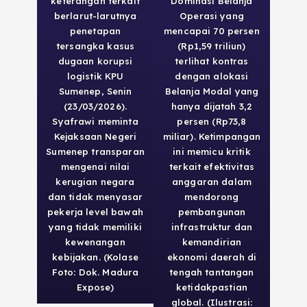
keterangan terkait
Dominasi Belanja
berlarut-larutnya
Operasi yang
penetapan
mencapai 70 persen
tersangka kasus
(Rp1,59 triliun)
dugaan korupsi
terlihat kontras
logistik KPU
dengan alokasi
Sumenep, Senin
Belanja Modal yang
(23/03/2026).
hanya dijatah 3,2
Syafrawi meminta
persen (Rp73,8
Kejaksaan Negeri
miliar). Ketimpangan
Sumenep transparan
ini memicu kritik
mengenai nilai
terkait efektivitas
kerugian negara
anggaran dalam
dan tidak menyasar
mendorong
pekerja level bawah
pembangunan
yang tidak memiliki
infrastruktur dan
kewenangan
kemandirian
kebijakan. (Kolase
ekonomi daerah di
Foto: Dok. Madura
tengah tantangan
Expose)
ketidakpastian
global. (Ilustrasi: