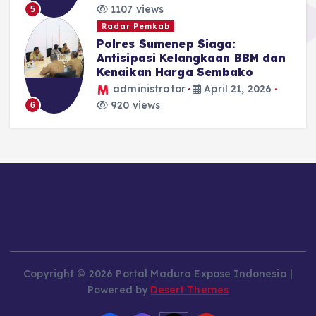
1107 views
5
Radar Pemkab
Polres Sumenep Siaga:
Antisipasi Kelangkaan BBM dan
Kenaikan Harga Sembako
administrator
April 21, 2026
920 views
6
Copyright © 2026 Portal Madura Expose Indonesia |
Powered by
Desert Themes