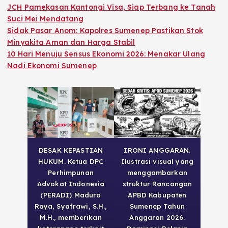
JCH Pamekasan Kantongi Visa, Siap Terbang ke Tanah
Suci Mei Mendatang
Sidak Pasar Anom: Kapolres Sumenep Pastikan Stok
Minyakita Aman dan Harga Stabil
10 Hari Menuju Sensus Ekonomi 2026: Menakar Ulang
Nadi Ekonomi Sumenep
DESAK KEPASTIAN
IRONI ANGGARAN.
HUKUM. Ketua DPC
Ilustrasi visual yang
Perhimpunan
menggambarkan
Advokat Indonesia
struktur Rancangan
(PERADI) Madura
APBD Kabupaten
Raya, Syafrawi, S.H.,
Sumenep Tahun
M.H., memberikan
Anggaran 2026.