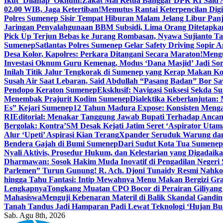
Ikut ‘Dilahap’ Oknum!
Zakat Mal Ketua Banggar DPR RI Said A
02.00 WIB, Jaga Ketertiban!
Memutus Rantai Keterpencilan Dig
Polres Sumenep Sisir Tempat Hiburan Malam Jelang Libur Pan
Jaringan Penyalahgunaan BBM Subsidi, Lima Orang Ditetapka
Pick Up Terjun Bebas ke Jurang Rombasan, Nyawa Sujianto Ta
Sumenep
Satlantas Polres Sumenep Gelar Safety Driving Sopir
Desa Kolor, Kapolres: Perkara Ditangani Secara Maraton!
Mengu
Investasi Oknum Guru Kemenag, Modus ‘Dana Masjid’ Jadi So
Inilah Titik Jalur Tengkorak di Sumenep yang Kerap Makan K
Susah Air Saat Lebaran, Said Abdullah “Pasang Badan” Bor Sa
Pendopo Keraton Sumenep
Eksklusif: Navigasi Suksesi Sekda S
Menembak Prajurit Kodim Sumenep
Dialektika Keberlanjutan:
Es” Kejari Sumenep
12 Tahun Madura Expose: Konsisten Meng
RI
Editorial: Menakar Tanggung Jawab Bupati Terhadap Anca
Bergolak: Kontra’SM Desak Kejati Jatim Seret ‘Aspirator Utam
Alur ‘Upeti’ Aspirasi Kian Terang
Xpander Seruduk Warung dan
Bendera Gajah di Bumi Sumenep
Dari Sudut Kota Tua Sumenep 
Nyali Aktivis, Prosedur Hukum, dan Kelestarian yang Digadaik
Dharmawan: Sosok Hakim Muda Inovatif di Pengadilan Negeri
Parlemen” Turun Gunung! R. Ach. Djoni Tunaidy Resmi Nahk
hingga Tahu Fantasi: Intip Mewahnya Menu Makan Bergizi Gra
Lengkapnya
Tongkang Muatan CPO Bocor di Perairan Giliyang
Mahasiswa
Menguji Kebenaran Materil di Balik Skandal Gandin
Tanah Tandus Jadi Hamparan Padi Lewat Teknologi ‘Hujan Bu
Sab. Agu 8th, 2026