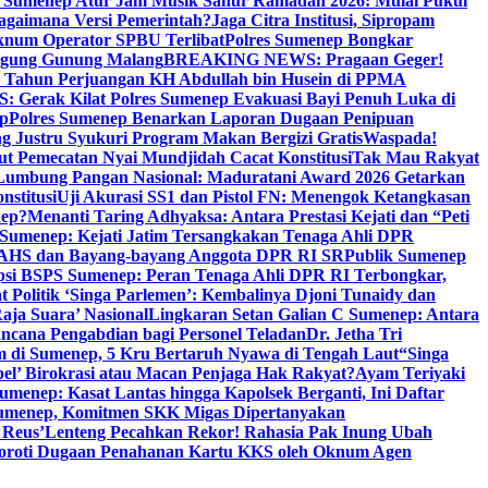
i Sumenep Atur Jam Musik Sahur Ramadan 2026: Mulai Pukul
Bagaimana Versi Pemerintah?
Jaga Citra Institusi, Sipropam
knum Operator SPBU Terlibat
Polres Sumenep Bongkar
gung Gunung Malang
BREAKING NEWS: Pragaan Geger!
3 Tahun Perjuangan KH Abdullah bin Husein di PPMA
erak Kilat Polres Sumenep Evakuasi Bayi Penuh Luka di
ep
Polres Sumenep Benarkan Laporan Dugaan Penipuan
ng Justru Syukuri Program Makan Bergizi Gratis
Waspada!
ut Pemecatan Nyai Mundjidah Cacat Konstitusi
Tak Mau Rakyat
Lumbung Pangan Nasional: Maduratani Award 2026 Getarkan
nstitusi
Uji Akurasi SS1 dan Pistol FN: Menengok Ketangkasan
nep?
Menanti Taring Adhyaksa: Antara Prestasi Kejati dan “Peti
Sumenep: Kejati Jatim Tersangkakan Tenaga Ahli DPR
 AHS dan Bayang-bayang Anggota DPR RI SR
Publik Sumenep
psi BSPS Sumenep: Peran Tenaga Ahli DPR RI Terbongkar,
 Politik ‘Singa Parlemen’: Kembalinya Djoni Tunaidy dan
aja Suara’ Nasional
Lingkaran Setan Galian C Sumenep: Antara
ncana Pengabdian bagi Personel Teladan
Dr. Jetha Tri
 di Sumenep, 5 Kru Bertaruh Nyawa di Tengah Laut
“Singa
pel’ Birokrasi atau Macan Penjaga Hak Rakyat?
Ayam Teriyaki
umenep: Kasat Lantas hingga Kapolsek Berganti, Ini Daftar
menep, Komitmen SKK Migas Dipertanyakan
 Reus’
Lenteng Pecahkan Rekor! Rahasia Pak Inung Ubah
Soroti Dugaan Penahanan Kartu KKS oleh Oknum Agen