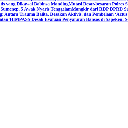
tis yang Dikawal Babinsa Manding
Mutasi Besar-besaran Polres S
 Sumenep, 5 Awak Nyaris Tenggelam
Mangkir dari RDP DPRD Su
g: Antara Trauma Balita, Desakan Aktivis, dan Pembelaan ‘Actus
atan’
HIMPASS Desak Evaluasi Penyaluran Bansos di Sapeken: 