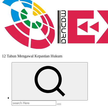
12 Tahun Mengawal Kepastian Hukum
Search
for: