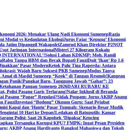
Ekonomi 2026: Menakar Ulang Nadi Ekonomi Sumenep
Razia
ni Modal vs Kedaulatan Ekologi
Jurus Fajar ‘Kepung’ Ekonomi
da Jatim Dipanggil Wakapolri
Zamrud Khan Direktur P2NOT
 Usut Jaringan Internasional
Misteri 27 Kilogram Kokain
 INTERNATIONAL’!
Solusi Lahan KDKMP: Moh. Ramli
a
Rabu Tanpa BBM dan Becak Bupati Fauzi
Duit ‘Ikan’ Rp 1,6
Jinakkan’ Pasar Modern
Ketok Palu Tiga Raperda: Antara
ritokrasi: Wajah Baru Suksesi PKB Sumenep
Modus Tanya
 Amal di Masjid Sumenep “Keok” di Tangan Resmob!
Kangean
ngan Panik!
Pangkat Baru, Tanggung Jawab “Gahar”: 23
Ketahanan Pangan Sumenep 2026
DARI RUBARU KE
, Polisi Pasang Garis Terlarang!
Nalar Inklusif di Beranda
ai Pasang “Pagar” Regulasi?
Sidak Pospam: Jurus AKBP Anang
n Fauzi
Investasi “Bodong” Oknum Guru: Saat Pejabat
misi Kapal dan ‘Hantu’ Pasar Tumpah: Skenario Besar Mudik
engintai 10 Hari ke Depan!
Ledakan di Batuputih: Kamar
arang Polisi: Saat 26 Kapolsek ‘Dipaksa’ Kencing
tapkan Tersangka Korupsi KPU? FMPK: Ingat Pesan Presiden
Baru: AKBP Anang Hardiyanto Rangkul Mahasiswa dan Tokoh