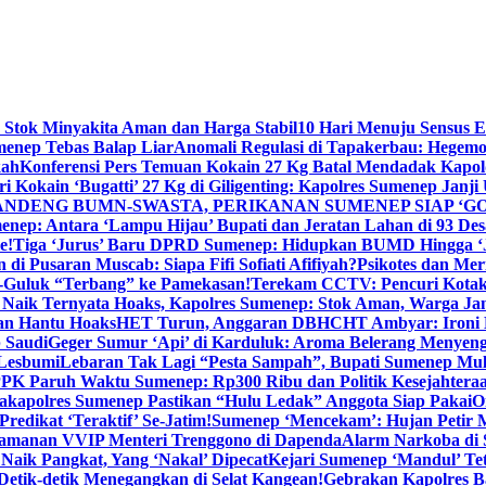
 Stok Minyakita Aman dan Harga Stabil
10 Hari Menuju Sensus 
menep Tebas Balap Liar
Anomali Regulasi di Tapakerbau: Hegemo
kah
Konferensi Pers Temuan Kokain 27 Kg Batal Mendadak Kapol
ri Kokain ‘Bugatti’ 27 Kg di Giligenting: Kapolres Sumenep Janji
ANDENG BUMN-SWASTA, PERIKANAN SUMENEP SIAP ‘GO
ep: Antara ‘Lampu Hijau’ Bupati dan Jeratan Lahan di 93 Des
e!
Tiga ‘Jurus’ Baru DPRD Sumenep: Hidupkan BUMD Hingga ‘
di Pusaran Muscab: Siapa Fifi Sofiati Afifiyah?
Psikotes dan Me
-Guluk “Terbang” ke Pamekasan!
Terekam CCTV: Pencuri Kotak
Naik Ternyata Hoaks, Kapolres Sumenep: Stok Aman, Warga Ja
an Hantu Hoaks
HET Turun, Anggaran DBHCHT Ambyar: Ironi 
 Saudi
Geger Sumur ‘Api’ di Karduluk: Aroma Belerang Menyengat
 Lesbumi
Lebaran Tak Lagi “Pesta Sampah”, Bupati Sumenep Mul
K Paruh Waktu Sumenep: Rp300 Ribu dan Politik Kesejahteraa
apolres Sumenep Pastikan “Hulu Ledak” Anggota Siap Pakai
O
Predikat ‘Teraktif’ Se-Jatim!
Sumenep ‘Mencekam’: Hujan Petir M
ngamanan VVIP Menteri Trenggono di Dapenda
Alarm Narkoba di S
 Naik Pangkat, Yang ‘Nakal’ Dipecat
Kejari Sumenep ‘Mandul’ Te
Detik-detik Menegangkan di Selat Kangean!
Gebrakan Kapolres 