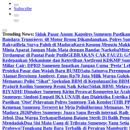
Subscribe
Trending News:
Sidak Pasar Anom: Kapolres Sumenep Pastikan
Bandara Trunojoyo: 48 Motor Brong Dikandangkan, Polres Su
Rakyat
Bela Surya Paloh di Madura
Kursi Kosong Menuju Mak
Minta Aparat Jangan Main Mata dengan Bandar Narkoba
Miste
Terdampar di Pantai Pasir Putih
GEBRAKAN CAK FAUZI: G
Kedepankan Mekanisme dan Ketertiban Aset
Ironi KDKMP Sumen
Miliar Cair: DPRD Sumenep Ingatkan Jangan Cuma ‘Pesta’ Lel
Proteksi Pasar dan Wajah Baru BUMD
Satu-Satunya Perempuan 
Alamat Berujung Jambret, Emas Rp70 Juta Milik Warga Guluk
Memanas: Polisi “Sikat” Spekulan BBM di Kepulauan!
Isu BBM 
Prajurit Kodim Sumenep Resmi Naik Kelas!
Sidak BBM: Melaw
RIYADH! Disnaker Sumenep Kirim Perawat Kompeten ke Arab
Sumenep: Simfoni Empati IKA UNAIR dan Dialektika Estetika
Pastikan ‘Otot’ Pelayanan Polres Sumenep Tak Kendor!
THR PPP
Kemenag Sumenep Terseret ke Meja Polisi
Hormuz Memanas, Wak
Madura 2026
Polres Sumenep: Juara Sapu Bersih internal, Raih 
Jebol, Dua Warga Terkapar
Batang-Batang Steril: Di Balik Pe
Mendadak
Dua Sisi Mata Uang di Tribrata Sumenep: Yang Setia
Prabowo!
Tongkang Batu Bara Terbalik di Perairan Mamburit: 