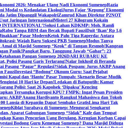
Ekonomi 2026: Menakar Ulang Nadi Ekonomi Sumenep
Razia
ni Modal vs Kedaulatan Ekologi
Jurus Fajar ‘Kepung’ Ekonomi
da Jatim Dipanggil Wakapolri
Zamrud Khan Direktur P2NOT
 Usut Jaringan Internasional
Misteri 27 Kilogram Kokain
 INTERNATIONAL’!
Solusi Lahan KDKMP: Moh. Ramli
a
Rabu Tanpa BBM dan Becak Bupati Fauzi
Duit ‘Ikan’ Rp 1,6
Jinakkan’ Pasar Modern
Ketok Palu Tiga Raperda: Antara
ritokrasi: Wajah Baru Suksesi PKB Sumenep
Modus Tanya
 Amal di Masjid Sumenep “Keok” di Tangan Resmob!
Kangean
ngan Panik!
Pangkat Baru, Tanggung Jawab “Gahar”: 23
Ketahanan Pangan Sumenep 2026
DARI RUBARU KE
, Polisi Pasang Garis Terlarang!
Nalar Inklusif di Beranda
ai Pasang “Pagar” Regulasi?
Sidak Pospam: Jurus AKBP Anang
n Fauzi
Investasi “Bodong” Oknum Guru: Saat Pejabat
misi Kapal dan ‘Hantu’ Pasar Tumpah: Skenario Besar Mudik
engintai 10 Hari ke Depan!
Ledakan di Batuputih: Kamar
arang Polisi: Saat 26 Kapolsek ‘Dipaksa’ Kencing
tapkan Tersangka Korupsi KPU? FMPK: Ingat Pesan Presiden
Baru: AKBP Anang Hardiyanto Rangkul Mahasiswa dan Tokoh
00 Lansia di Kepanjin Dapat Sembako Gratis
Lima Hari Tak
menep
Kiblat Surabaya di Sumenep: Mengurai Sengkarut
dan, Aparat Gabungan Sumenep “Sidak” Kafe dan Tempat
ngkap Kasus Pencurian Uang Berulang, Kerugian Korban Capai
nvestasi Bodong Guru Kemenag Sumenep? Dana Masjid Diduga