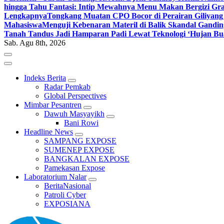
hingga Tahu Fantasi: Intip Mewahnya Menu Makan Bergizi Gra
Lengkapnya
Tongkang Muatan CPO Bocor di Perairan Giliyang
Mahasiswa
Menguji Kebenaran Materil di Balik Skandal Gandin
Tanah Tandus Jadi Hamparan Padi Lewat Teknologi ‘Hujan Bu
Sab. Agu 8th, 2026
Indeks Berita
Radar Pemkab
Global Perspectives
Mimbar Pesantren
Dawuh Masyayikh
Bani Rowi
Headline News
SAMPANG EXPOSE
SUMENEP EXPOSE
BANGKALAN EXPOSE
Pamekasan Expose
Laboratorium Nalar
BeritaNasional
Patroli Cyber
EXPOSIANA