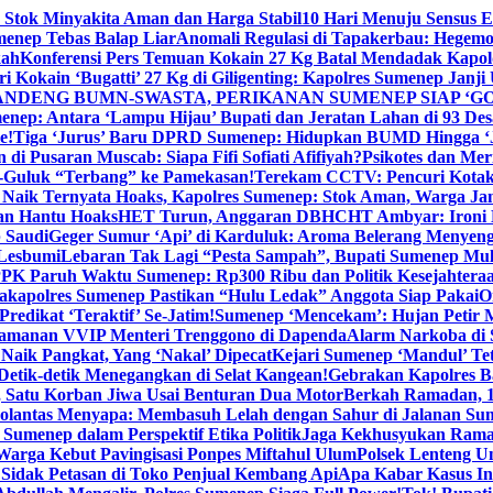
 Stok Minyakita Aman dan Harga Stabil
10 Hari Menuju Sensus 
menep Tebas Balap Liar
Anomali Regulasi di Tapakerbau: Hegemo
kah
Konferensi Pers Temuan Kokain 27 Kg Batal Mendadak Kapol
ri Kokain ‘Bugatti’ 27 Kg di Giligenting: Kapolres Sumenep Janji
ANDENG BUMN-SWASTA, PERIKANAN SUMENEP SIAP ‘GO
ep: Antara ‘Lampu Hijau’ Bupati dan Jeratan Lahan di 93 Des
e!
Tiga ‘Jurus’ Baru DPRD Sumenep: Hidupkan BUMD Hingga ‘
di Pusaran Muscab: Siapa Fifi Sofiati Afifiyah?
Psikotes dan Me
-Guluk “Terbang” ke Pamekasan!
Terekam CCTV: Pencuri Kotak
Naik Ternyata Hoaks, Kapolres Sumenep: Stok Aman, Warga Ja
an Hantu Hoaks
HET Turun, Anggaran DBHCHT Ambyar: Ironi 
 Saudi
Geger Sumur ‘Api’ di Karduluk: Aroma Belerang Menyengat
 Lesbumi
Lebaran Tak Lagi “Pesta Sampah”, Bupati Sumenep Mul
K Paruh Waktu Sumenep: Rp300 Ribu dan Politik Kesejahteraa
apolres Sumenep Pastikan “Hulu Ledak” Anggota Siap Pakai
O
Predikat ‘Teraktif’ Se-Jatim!
Sumenep ‘Mencekam’: Hujan Petir M
ngamanan VVIP Menteri Trenggono di Dapenda
Alarm Narkoba di S
 Naik Pangkat, Yang ‘Nakal’ Dipecat
Kejari Sumenep ‘Mandul’ Te
Detik-detik Menegangkan di Selat Kangean!
Gebrakan Kapolres 
, Satu Korban Jiwa Usai Benturan Dua Motor
Berkah Ramadan, 1
olantas Menyapa: Membasuh Lelah dengan Sahur di Jalanan Su
umenep dalam Perspektif Etika Politik
Jaga Kekhusyukan Rama
arga Kebut Pavingisasi Ponpes Miftahul Ulum
Polsek Lenteng U
Sidak Petasan di Toko Penjual Kembang Api
Apa Kabar Kasus I