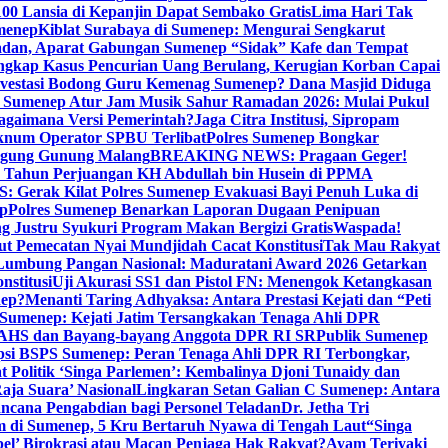
00 Lansia di Kepanjin Dapat Sembako Gratis
Lima Hari Tak
menep
Kiblat Surabaya di Sumenep: Mengurai Sengkarut
dan, Aparat Gabungan Sumenep “Sidak” Kafe dan Tempat
ngkap Kasus Pencurian Uang Berulang, Kerugian Korban Capai
nvestasi Bodong Guru Kemenag Sumenep? Dana Masjid Diduga
i Sumenep Atur Jam Musik Sahur Ramadan 2026: Mulai Pukul
Bagaimana Versi Pemerintah?
Jaga Citra Institusi, Sipropam
knum Operator SPBU Terlibat
Polres Sumenep Bongkar
gung Gunung Malang
BREAKING NEWS: Pragaan Geger!
3 Tahun Perjuangan KH Abdullah bin Husein di PPMA
erak Kilat Polres Sumenep Evakuasi Bayi Penuh Luka di
ep
Polres Sumenep Benarkan Laporan Dugaan Penipuan
ng Justru Syukuri Program Makan Bergizi Gratis
Waspada!
ut Pemecatan Nyai Mundjidah Cacat Konstitusi
Tak Mau Rakyat
Lumbung Pangan Nasional: Maduratani Award 2026 Getarkan
nstitusi
Uji Akurasi SS1 dan Pistol FN: Menengok Ketangkasan
nep?
Menanti Taring Adhyaksa: Antara Prestasi Kejati dan “Peti
Sumenep: Kejati Jatim Tersangkakan Tenaga Ahli DPR
 AHS dan Bayang-bayang Anggota DPR RI SR
Publik Sumenep
psi BSPS Sumenep: Peran Tenaga Ahli DPR RI Terbongkar,
 Politik ‘Singa Parlemen’: Kembalinya Djoni Tunaidy dan
aja Suara’ Nasional
Lingkaran Setan Galian C Sumenep: Antara
ncana Pengabdian bagi Personel Teladan
Dr. Jetha Tri
 di Sumenep, 5 Kru Bertaruh Nyawa di Tengah Laut
“Singa
pel’ Birokrasi atau Macan Penjaga Hak Rakyat?
Ayam Teriyaki