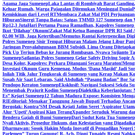
Agama Jaga Sumenep
Laka Lantas di Rombiyah Barat Ganding
Keluar Rumah, Warga Pajagalan Ditemukan Meninggal Dunia
P
Kemiskinan dari Level RT
Membaca Zakat Mal PDI Perjuangan S
Hiburan
Sinergi Tanpa Batas: Satgas TMMD 127 Sumenep dan W
Rp12,3 Juta
Hari Pertama Puasa Ramadhan, Kapolres Sumenep 
Ikut ‘Dilahap’ Oknum!
Zakat Mal Ketua Banggar DPR RI Said A
02.00 WIB, Jaga Ketertiban!
Memutus Rantai Keterpencilan Dig
Polres Sumenep Sisir Tempat Hiburan Malam Jelang Libur Pan
Jaringan Penyalahgunaan BBM Subsidi, Lima Orang Ditetapka
Pick Up Terjun Bebas ke Jurang Rombasan, Nyawa Sujianto Ta
Sumenep
Satlantas Polres Sumenep Gelar Safety Driving Sopir
Desa Kolor, Kapolres: Perkara Ditangani Secara Maraton!
Mengu
Investasi Oknum Guru Kemenag, Modus ‘Dana Masjid’ Jadi So
Inilah Titik Jalur Tengkorak di Sumenep yang Kerap Makan K
Susah Air Saat Lebaran, Said Abdullah “Pasang Badan” Bor Sa
Pendopo Keraton Sumenep
Eksklusif: Navigasi Suksesi Sekda S
Menembak Prajurit Kodim Sumenep
Dialektika Keberlanjutan:
Es” Kejari Sumenep
12 Tahun Madura Expose: Konsisten Meng
RI
Editorial: Menakar Tanggung Jawab Bupati Terhadap Anca
Bergolak: Kontra’SM Desak Kejati Jatim Seret ‘Aspirator Utam
Alur ‘Upeti’ Aspirasi Kian Terang
Xpander Seruduk Warung dan
Bendera Gajah di Bumi Sumenep
Dari Sudut Kota Tua Sumenep 
Nyali Aktivis, Prosedur Hukum, dan Kelestarian yang Digadaik
Dharmawan: Sosok Hakim Muda Inovatif di Pengadilan Negeri
Parlemen” Turun Gunung! R. Ach. Djoni Tunaidy Resmi Nahk