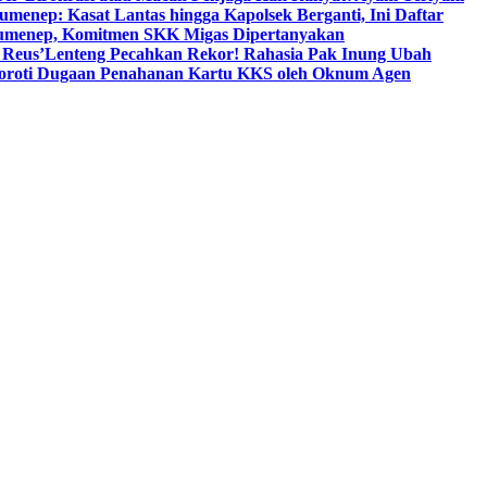
umenep: Kasat Lantas hingga Kapolsek Berganti, Ini Daftar
menep, Komitmen SKK Migas Dipertanyakan
 Reus’
Lenteng Pecahkan Rekor! Rahasia Pak Inung Ubah
Soroti Dugaan Penahanan Kartu KKS oleh Oknum Agen