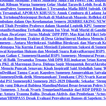
bdullah Mengalir, Polres Sumenep Siaga Full Power!
Tok! Bupat
ital: Ribuan Warga Sumenep Gelar Shalat Tarawih Lebih Awal, 
jang
Polres Sumenep Ringkus 5 Tersangka Mafia BBM Subsidi, O
n Tersangka
LAPORAN KHUSUS: Amuk Cemburu di Ladang Ja
k Tertolong
Menjemput Berkah di Makbarah Muassis: Refleksi 4
 Ambulans dalam Ops Keselamatan Semeru 2026
BREAKING NEWS: G
ji Titah Presiden Prabowo dalam Skandal Logistik KPU Sumen
rotan
Berbanding Terbalik dengan Isu Viral, Wali Murid di Gandi
orban Jiwa
Geger ‘Jurus Mabuk’ DPP PPP: Mas Kiai Ali Fikri Seb
wah dan Borong Traktor di Desa Giring
Sinergi Madura Menuju 
umenep—Antara Meritokrasi, Stabilitas Birokrasi, dan Marwah Ko
 Mengapa Nia Kurnia Fauzi Menjadi Episentrum Suksesi di Sume
awal Kepastian Hukum dan Menjadi Suara Rakyat
Korupsi BSPS 
man Galian C Sumenep
Skandal BSPS Sumenep: Mengurai Peran
a’ di Balik Tersangka Tenaga Ahli DPR RI
Lingkaran Setan Koru
 PKL di Marengan Daya, Diduga Sopir Mengantuk Berat
Akrobat
Menuju Puncak Senayan: Kisah Inspiratif Said Abdullah Sang ‘R
an
Dedikasi Tanpa Cacat: Kapolres Sumenep Anugerahkan Satyala
 Sumenep
Detik-detik Menegangkan! Tongkang CPO Nyaris Karam
odai PSI Sumenep
KI Sumenep 2025-2029 Dilantik: Sekadar ‘Stem
tis yang Dikawal Babinsa Manding
Mutasi Besar-besaran Polres S
 Sumenep, 5 Awak Nyaris Tenggelam
Mangkir dari RDP DPRD Su
g: Antara Trauma Balita, Desakan Aktivis, dan Pembelaan ‘Actus
atan’
HIMPASS Desak Evaluasi Penyaluran Bansos di Sapeken: 