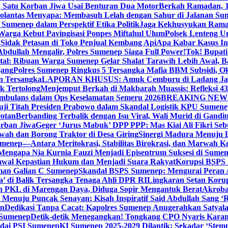
, Satu Korban Jiwa Usai Benturan Dua Motor
Berkah Ramadan, 1
olantas Menyapa: Membasuh Lelah dengan Sahur di Jalanan Su
umenep dalam Perspektif Etika Politik
Jaga Kekhusyukan Rama
arga Kebut Pavingisasi Ponpes Miftahul Ulum
Polsek Lenteng U
Sidak Petasan di Toko Penjual Kembang Api
Apa Kabar Kasus I
bdullah Mengalir, Polres Sumenep Siaga Full Power!
Tok! Bupat
ital: Ribuan Warga Sumenep Gelar Shalat Tarawih Lebih Awal, 
jang
Polres Sumenep Ringkus 5 Tersangka Mafia BBM Subsidi, O
n Tersangka
LAPORAN KHUSUS: Amuk Cemburu di Ladang Ja
k Tertolong
Menjemput Berkah di Makbarah Muassis: Refleksi 4
 Ambulans dalam Ops Keselamatan Semeru 2026
BREAKING NEWS: G
ji Titah Presiden Prabowo dalam Skandal Logistik KPU Sumen
rotan
Berbanding Terbalik dengan Isu Viral, Wali Murid di Gandi
orban Jiwa
Geger ‘Jurus Mabuk’ DPP PPP: Mas Kiai Ali Fikri Seb
wah dan Borong Traktor di Desa Giring
Sinergi Madura Menuju 
umenep—Antara Meritokrasi, Stabilitas Birokrasi, dan Marwah Ko
 Mengapa Nia Kurnia Fauzi Menjadi Episentrum Suksesi di Sume
awal Kepastian Hukum dan Menjadi Suara Rakyat
Korupsi BSPS 
man Galian C Sumenep
Skandal BSPS Sumenep: Mengurai Peran
a’ di Balik Tersangka Tenaga Ahli DPR RI
Lingkaran Setan Koru
 PKL di Marengan Daya, Diduga Sopir Mengantuk Berat
Akrobat
Menuju Puncak Senayan: Kisah Inspiratif Said Abdullah Sang ‘R
an
Dedikasi Tanpa Cacat: Kapolres Sumenep Anugerahkan Satyala
 Sumenep
Detik-detik Menegangkan! Tongkang CPO Nyaris Karam
odai PSI Sumenep
KI Sumenep 2025-2029 Dilantik: Sekadar ‘Stem