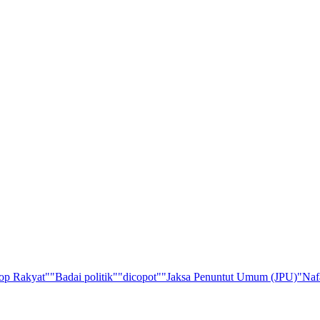
op Rakyat"
"Badai politik"
"dicopot"
"Jaksa Penuntut Umum (JPU)
"Naf