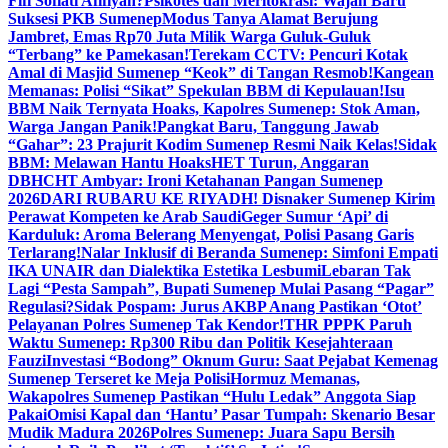
Fifi Sofiati Afifiyah?
Psikotes dan Meritokrasi: Wajah Baru
Suksesi PKB Sumenep
Modus Tanya Alamat Berujung
Jambret, Emas Rp70 Juta Milik Warga Guluk-Guluk
“Terbang” ke Pamekasan!
Terekam CCTV: Pencuri Kotak
Amal di Masjid Sumenep “Keok” di Tangan Resmob!
Kangean
Memanas: Polisi “Sikat” Spekulan BBM di Kepulauan!
Isu
BBM Naik Ternyata Hoaks, Kapolres Sumenep: Stok Aman,
Warga Jangan Panik!
Pangkat Baru, Tanggung Jawab
“Gahar”: 23 Prajurit Kodim Sumenep Resmi Naik Kelas!
Sidak
BBM: Melawan Hantu Hoaks
HET Turun, Anggaran
DBHCHT Ambyar: Ironi Ketahanan Pangan Sumenep
2026
DARI RUBARU KE RIYADH! Disnaker Sumenep Kirim
Perawat Kompeten ke Arab Saudi
Geger Sumur ‘Api’ di
Karduluk: Aroma Belerang Menyengat, Polisi Pasang Garis
Terlarang!
Nalar Inklusif di Beranda Sumenep: Simfoni Empati
IKA UNAIR dan Dialektika Estetika Lesbumi
Lebaran Tak
Lagi “Pesta Sampah”, Bupati Sumenep Mulai Pasang “Pagar”
Regulasi?
Sidak Pospam: Jurus AKBP Anang Pastikan ‘Otot’
Pelayanan Polres Sumenep Tak Kendor!
THR PPPK Paruh
Waktu Sumenep: Rp300 Ribu dan Politik Kesejahteraan
Fauzi
Investasi “Bodong” Oknum Guru: Saat Pejabat Kemenag
Sumenep Terseret ke Meja Polisi
Hormuz Memanas,
Wakapolres Sumenep Pastikan “Hulu Ledak” Anggota Siap
Pakai
Omisi Kapal dan ‘Hantu’ Pasar Tumpah: Skenario Besar
Mudik Madura 2026
Polres Sumenep: Juara Sapu Bersih