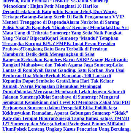
internal, Raih Predikat ‘Teraktif’ Se-Jatim!
Sumenep
‘Mencekam’: Hujan Petir Mengintai 10 Hari ke
Depan!
Ledakan di Batuputih: Kamar Jebol, Dua Warga
Terkapar
Batang-Batang Steril: Di Balik Pengamanan VVIP
Menteri Trenggono di Dapenda
Alarm Narkoba di Sarang
Polisi: Saat 26 Kapolsek ‘Dipaksa’ Kencing Mendadak
Dua Sisi
Mata Uang di Tribrata Sumenep: Yang Setia Naik Pangkat,
Yang ‘Nakal’ Dipecat
Kejari Sumenep ‘Mandul’ Tetapkan
Tersangka Korupsi KPU? FMPK: Ingat Pesan Presiden
Prabowo!
Tongkang Batu Bara Terbalik di Perairan
Mamburit: Detik-detik Menegangkan di Selat
Kangean!
Gebrakan Kapolres Baru: AKBP Anang Hardiyanto
Rangkul Mahasiswa dan Tokoh Agama Jaga Sumenep
Laka
Lantas di Rombiyah Barat Ganding, Satu Korban Jiwa Usai
Benturan Dua Motor
Berkah Ramadan, 100 Lansia di
Kepanjin Dapat Sembako Gratis
Lima Hari Tak Keluar
Rumah, Warga Pajagalan Ditemukan Meninggal
Dunia
Polantas Menyapa: Membasuh Lelah dengan Sahur di
Jalanan Sumenep
Kiblat Surabaya di Sumenep: Mengurai
Sengkarut Kemiskinan dari Level RT
Membaca Zakat Mal PDI
Perjuangan Sumenep dalam Perspektif Etika Politik
Jaga
Kekhusyukan Ramadan, Aparat Gabungan Sumenep “Sidak”
Kafe dan Tempat Hiburan
Sinergi Tanpa Batas: Satgas TMMD
127 Sumenep dan Warga Kebut Pavingisasi Ponpes Miftahul
Ulum
Polsek Lenteng Ungkap Kasus Pencurian Uang Berulang,