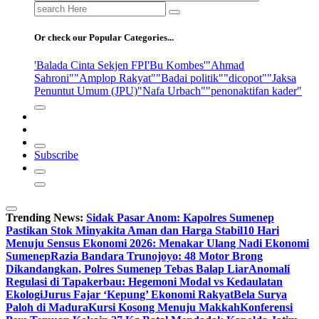
Search
for:
Or check our Popular Categories...
'Balada Cinta Sekjen FPI
'Bu Kombes'
"Ahmad
Sahroni"
"Amplop Rakyat"
"Badai politik"
"dicopot"
"Jaksa
Penuntut Umum (JPU)
"Nafa Urbach"
"penonaktifan kader"
Subscribe
Trending News:
Sidak Pasar Anom: Kapolres Sumenep
Pastikan Stok Minyakita Aman dan Harga Stabil
10 Hari
Menuju Sensus Ekonomi 2026: Menakar Ulang Nadi Ekonomi
Sumenep
Razia Bandara Trunojoyo: 48 Motor Brong
Dikandangkan, Polres Sumenep Tebas Balap Liar
Anomali
Regulasi di Tapakerbau: Hegemoni Modal vs Kedaulatan
Ekologi
Jurus Fajar ‘Kepung’ Ekonomi Rakyat
Bela Surya
Paloh di Madura
Kursi Kosong Menuju Makkah
Konferensi