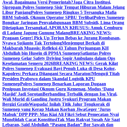
Awal, Bagaimana Versi Pemerintah?
Jaga Citra Institusi,
Sipropam Polres Sumenep Sisir Tempat Hiburan Malam Jelang
Libur Panjang
Polres Sumenep Ringkus 5 Tersangka Mafia
BBM Subsidi, Oknum Operator SPBU Terlibat
Polres Sumenep
Bongkar Jaringan Penyalahgunaan BBM Subsidi, Lima Orang
Ditetapkan Tersangka
LAPORAN KHUSUS: Amuk Cemburu
di Ladang Jagung Gunung Malang
BREAKING NEWS:
Pragaan Geger! Pick Up Terjun Bebas ke Jurang Rombasan,
Nyawa Sujianto Tak Tertolong
Menjemput Berkah di
Makbarah Muassis: Refleksi 43 Tahun Perjuangan KH
Abdullah bin Husein di PPMA Sumenep
Satlantas Polres
Sumenep Gelar Safety Driving Sopir Ambulans dalam Ops
Keselamatan Semeru 2026
BREAKING NEWS: Gerak Kilat
Polres Sumenep Evakuasi Bayi Penuh Luka di Desa Kolor,
Kapolres: Perkara Ditangani Secara Maraton!
Menguji Titah
Presiden Prabowo dalam Skandal Logistik KPU
Sumenep
Polres Sumenep Benarkan Laporan Dugaan
Penipuan Investasi Oknum Guru Kemenag, Modus ‘Dana
Masjid’ Jadi Sorotan
Berbanding Terbalik dengan Isu Viral,
Wali Murid di Ganding Justru Syukuri Program Makan
Bergizi Gratis
Waspada! Inilah Titik Jalur Tengkorak di
Sumenep yang Kerap Makan Korban Jiwa
Geger ‘Jurus
Mabuk’ DPP PPP: Mas Kiai Ali Fikri Sebut Pemecatan Nyai
Mundjidah Cacat Konstitusi
Tak Mau Rakyat Susah Air Saat
Lebaran, Said Abdullah “Pasang Badan” Bor Sawah dan