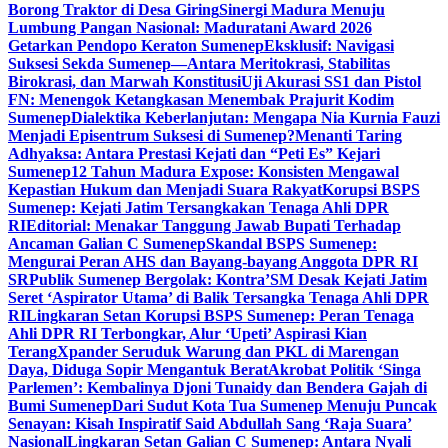
Borong Traktor di Desa Giring
Sinergi Madura Menuju
Lumbung Pangan Nasional: Maduratani Award 2026
Getarkan Pendopo Keraton Sumenep
Eksklusif: Navigasi
Suksesi Sekda Sumenep—Antara Meritokrasi, Stabilitas
Birokrasi, dan Marwah Konstitusi
Uji Akurasi SS1 dan Pistol
FN: Menengok Ketangkasan Menembak Prajurit Kodim
Sumenep
Dialektika Keberlanjutan: Mengapa Nia Kurnia Fauzi
Menjadi Episentrum Suksesi di Sumenep?
Menanti Taring
Adhyaksa: Antara Prestasi Kejati dan “Peti Es” Kejari
Sumenep
12 Tahun Madura Expose: Konsisten Mengawal
Kepastian Hukum dan Menjadi Suara Rakyat
Korupsi BSPS
Sumenep: Kejati Jatim Tersangkakan Tenaga Ahli DPR
RI
Editorial: Menakar Tanggung Jawab Bupati Terhadap
Ancaman Galian C Sumenep
Skandal BSPS Sumenep:
Mengurai Peran AHS dan Bayang-bayang Anggota DPR RI
SR
Publik Sumenep Bergolak: Kontra’SM Desak Kejati Jatim
Seret ‘Aspirator Utama’ di Balik Tersangka Tenaga Ahli DPR
RI
Lingkaran Setan Korupsi BSPS Sumenep: Peran Tenaga
Ahli DPR RI Terbongkar, Alur ‘Upeti’ Aspirasi Kian
Terang
Xpander Seruduk Warung dan PKL di Marengan
Daya, Diduga Sopir Mengantuk Berat
Akrobat Politik ‘Singa
Parlemen’: Kembalinya Djoni Tunaidy dan Bendera Gajah di
Bumi Sumenep
Dari Sudut Kota Tua Sumenep Menuju Puncak
Senayan: Kisah Inspiratif Said Abdullah Sang ‘Raja Suara’
Nasional
Lingkaran Setan Galian C Sumenep: Antara Nyali