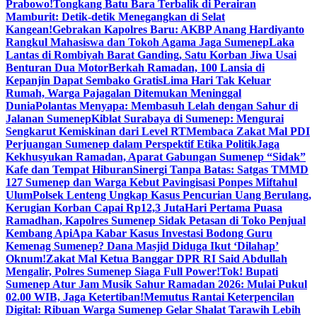
Prabowo!
Tongkang Batu Bara Terbalik di Perairan
Mamburit: Detik-detik Menegangkan di Selat
Kangean!
Gebrakan Kapolres Baru: AKBP Anang Hardiyanto
Rangkul Mahasiswa dan Tokoh Agama Jaga Sumenep
Laka
Lantas di Rombiyah Barat Ganding, Satu Korban Jiwa Usai
Benturan Dua Motor
Berkah Ramadan, 100 Lansia di
Kepanjin Dapat Sembako Gratis
Lima Hari Tak Keluar
Rumah, Warga Pajagalan Ditemukan Meninggal
Dunia
Polantas Menyapa: Membasuh Lelah dengan Sahur di
Jalanan Sumenep
Kiblat Surabaya di Sumenep: Mengurai
Sengkarut Kemiskinan dari Level RT
Membaca Zakat Mal PDI
Perjuangan Sumenep dalam Perspektif Etika Politik
Jaga
Kekhusyukan Ramadan, Aparat Gabungan Sumenep “Sidak”
Kafe dan Tempat Hiburan
Sinergi Tanpa Batas: Satgas TMMD
127 Sumenep dan Warga Kebut Pavingisasi Ponpes Miftahul
Ulum
Polsek Lenteng Ungkap Kasus Pencurian Uang Berulang,
Kerugian Korban Capai Rp12,3 Juta
Hari Pertama Puasa
Ramadhan, Kapolres Sumenep Sidak Petasan di Toko Penjual
Kembang Api
Apa Kabar Kasus Investasi Bodong Guru
Kemenag Sumenep? Dana Masjid Diduga Ikut ‘Dilahap’
Oknum!
Zakat Mal Ketua Banggar DPR RI Said Abdullah
Mengalir, Polres Sumenep Siaga Full Power!
Tok! Bupati
Sumenep Atur Jam Musik Sahur Ramadan 2026: Mulai Pukul
02.00 WIB, Jaga Ketertiban!
Memutus Rantai Keterpencilan
Digital: Ribuan Warga Sumenep Gelar Shalat Tarawih Lebih