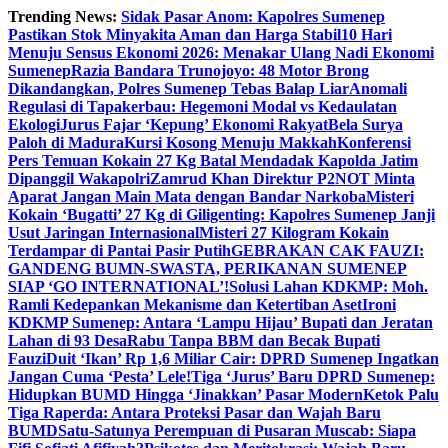
Skip
Trending News:
Sidak Pasar Anom: Kapolres Sumenep
to
Pastikan Stok Minyakita Aman dan Harga Stabil
10 Hari
content
Menuju Sensus Ekonomi 2026: Menakar Ulang Nadi Ekonomi
Sumenep
Razia Bandara Trunojoyo: 48 Motor Brong
Dikandangkan, Polres Sumenep Tebas Balap Liar
Anomali
Regulasi di Tapakerbau: Hegemoni Modal vs Kedaulatan
Ekologi
Jurus Fajar ‘Kepung’ Ekonomi Rakyat
Bela Surya
Paloh di Madura
Kursi Kosong Menuju Makkah
Konferensi
Pers Temuan Kokain 27 Kg Batal Mendadak Kapolda Jatim
Dipanggil Wakapolri
Zamrud Khan Direktur P2NOT Minta
Aparat Jangan Main Mata dengan Bandar Narkoba
Misteri
Kokain ‘Bugatti’ 27 Kg di Giligenting: Kapolres Sumenep Janji
Usut Jaringan Internasional
Misteri 27 Kilogram Kokain
Terdampar di Pantai Pasir Putih
GEBRAKAN CAK FAUZI:
GANDENG BUMN-SWASTA, PERIKANAN SUMENEP
SIAP ‘GO INTERNATIONAL’!
Solusi Lahan KDKMP: Moh.
Ramli Kedepankan Mekanisme dan Ketertiban Aset
Ironi
KDKMP Sumenep: Antara ‘Lampu Hijau’ Bupati dan Jeratan
Lahan di 93 Desa
Rabu Tanpa BBM dan Becak Bupati
Fauzi
Duit ‘Ikan’ Rp 1,6 Miliar Cair: DPRD Sumenep Ingatkan
Jangan Cuma ‘Pesta’ Lele!
Tiga ‘Jurus’ Baru DPRD Sumenep:
Hidupkan BUMD Hingga ‘Jinakkan’ Pasar Modern
Ketok Palu
Tiga Raperda: Antara Proteksi Pasar dan Wajah Baru
BUMD
Satu-Satunya Perempuan di Pusaran Muscab: Siapa