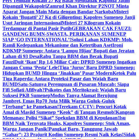
Pers Temuan Kokain 27 Kg Batal Mendadak Kapolda Jatim
Dipanggil Wakapolri
Zamrud Khan Direktur P2NOT Minta
Aparat Jangan Main Mata dengan Bandar Narkoba
Misteri
Kokain ‘Bugatti’ 27 Kg di Giligenting: Kapolres Sumenep Janji
Usut Jaringan Internasional
Misteri 27 Kilogram Kokain
Terdampar di Pantai Pasir Putih
GEBRAKAN CAK FAUZI:
GANDENG BUMN-SWASTA, PERIKANAN SUMENEP
SIAP ‘GO INTERNATIONAL’!
Solusi Lahan KDKMP: Moh.
Ramli Kedepankan Mekanisme dan Ketertiban Aset
Ironi
KDKMP Sumenep: Antara ‘Lampu Hijau’ Bupati dan Jeratan
Lahan di 93 Desa
Rabu Tanpa BBM dan Becak Bupati
Fauzi
Duit ‘Ikan’ Rp 1,6 Miliar Cair: DPRD Sumenep Ingatkan
Jangan Cuma ‘Pesta’ Lele!
Tiga ‘Jurus’ Baru DPRD Sumenep:
Hidupkan BUMD Hingga ‘Jinakkan’ Pasar Modern
Ketok Palu
Tiga Raperda: Antara Proteksi Pasar dan Wajah Baru
BUMD
Satu-Satunya Perempuan di Pusaran Muscab: Siapa
Fifi Sofiati Afifiyah?
Psikotes dan Meritokrasi: Wajah Baru
Suksesi PKB Sumenep
Modus Tanya Alamat Berujung
Jambret, Emas Rp70 Juta Milik Warga Guluk-Guluk
“Terbang” ke Pamekasan!
Terekam CCTV: Pencuri Kotak
Amal di Masjid Sumenep “Keok” di Tangan Resmob!
Kangean
Memanas: Polisi “Sikat” Spekulan BBM di Kepulauan!
Isu
BBM Naik Ternyata Hoaks, Kapolres Sumenep: Stok Aman,
Warga Jangan Panik!
Pangkat Baru, Tanggung Jawab
“Gahar”: 23 Prajurit Kodim Sumenep Resmi Naik Kelas!
Sidak