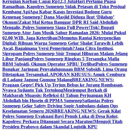
Kerugian Korban Capai Rp12,3 Juta
Hari Pertama Puasa
Ramadhan, Kapolres Sumenep Sidak Petasan di Toko Penjual
Kembang Api
Apa Kabar Kasus Investasi Bodong Guru
Kemenag Sumenep? Dana Masjid Diduga Ikut ‘Dilahap’
Oknum!
Zakat Mal Ketua Banggar DPR RI Said Abdullah
Mengalir, Polres Sumenep Siaga Full Power!
Tok! Bupati
Sumenep Atur Jam Musik Sahur Ramadan 2026: Mulai Pukul
02.00 WIB, Jaga Ketertiban!
Memutus Rantai Keterpencilan
Digital: Ribuan Warga Sumenep Gelar Shalat Tarawih Lebih
Awal, Bagaimana Versi Pemerintah?
Jaga Citra Institusi,
Sipropam Polres Sumenep Sisir Tempat Hiburan Malam Jelang
Libur Panjang
Polres Sumenep Ringkus 5 Tersangka Mafia
BBM Subsidi, Oknum Operator SPBU Terlibat
Polres Sumenep
Bongkar Jaringan Penyalahgunaan BBM Subsidi, Lima Orang
Ditetapkan Tersangka
LAPORAN KHUSUS: Amuk Cemburu
di Ladang Jagung Gunung Malang
BREAKING NEWS:
Pragaan Geger! Pick Up Terjun Bebas ke Jurang Rombasan,
Nyawa Sujianto Tak Tertolong
Menjemput Berkah di
Makbarah Muassis: Refleksi 43 Tahun Perjuangan KH
Abdullah bin Husein di PPMA Sumenep
Satlantas Polres
Sumenep Gelar Safety Driving Sopir Ambulans dalam Ops
Keselamatan Semeru 2026
BREAKING NEWS: Gerak Kilat
Polres Sumenep Evakuasi Bayi Penuh Luka di Desa Kolor,
Kapolres: Perkara Ditangani Secara Maraton!
Menguji Titah
Presiden Prabowo dalam Skandal Logistik KPU