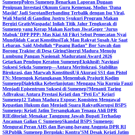
Sumenep
Polres Sumenep Benarkan Laporan Dugaan
Penipuan Investasi Oknum Guru Kemenag, Modus ‘Dana
Masjid’ Jadi Sorotan
Berbanding Terbalik dengan Isu Viral,
Wali Murid di Ganding Justru Syukuri Program Makan
Bergizi Gratis
Waspada! Inilah Titik Jalur Tengkorak di
Sumenep yang Kerap Makan Korban Jiwa
Geger ‘Jurus
Mabuk’ DPP PPP: Mas Kiai Ali Fikri Sebut Pemecatan Nyai
Mundjidah Cacat Konstitusi
Tak Mau Rakyat Susah Air Saat
Lebaran, Said Abdullah “Pasang Badan” Bor Sawah dan
Borong Traktor di Desa Giring
Sinergi Madura Menuju
Lumbung Pangan Nasional: Maduratani Award 2026
Getarkan Pendopo Keraton Sumenep
Eksklusif: Navigasi
Suksesi Sekda Sumenep—Antara Meritokrasi, Stabilitas
Birokrasi, dan Marwah Konstitusi
Uji Akurasi SS1 dan Pistol
FN: Menengok Ketangkasan Menembak Prajurit Kodim
Sumenep
Dialektika Keberlanjutan: Mengapa Nia Kurnia Fauzi
Menjadi Episentrum Suksesi di Sumenep?
Menanti Taring
Adhyaksa: Antara Prestasi Kejati dan “Peti Es” Kejari
Sumenep
12 Tahun Madura Expose: Konsisten Mengawal
Kepastian Hukum dan Menjadi Suara Rakyat
Korupsi BSPS
Sumenep: Kejati Jatim Tersangkakan Tenaga Ahli DPR
RI
Editorial: Menakar Tanggung Jawab Bupati Terhadap
Ancaman Galian C Sumenep
Skandal BSPS Sumenep:
Mengurai Peran AHS dan Bayang-bayang Anggota DPR RI
SR
Publik Sumenep Bergolak: Kontra’SM Desak Kejati Jatim