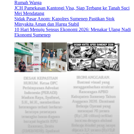
Rumah Warga
JCH Pamekasan Kantongi Visa, Siap Terbang ke Tanah Suci
Mei Mendatang
Sidak Pasar Anom: Kapolres Sumenep Pastikan Stok
Minyakita Aman dan Harga Stabil
10 Hari Menuju Sensus Ekonomi 2026: Menakar Ulang Nadi
Ekonomi Sumenep
IRONI ANGGARAN.
DESAK KEPASTIAN
Ilustrasi visual yang
HUKUM. Ketua DPC
menggambarkan struktur
Perhimpunan Advokat
Rancangan APBD
Indonesia (PERADI)
Kabupaten Sumenep Tahun
Madura Raya, Syafrawi,
Anggaran 2026. Dominasi
S.H., M.H., memberikan
Belanja Operasi yang
keterangan terkait berlarut-
mencapai 70 persen
larutnya penetapan
(Rp1,59 triliun) terlihat
tersangka kasus dugaan
kontras dengan alokasi
korupsi logistik KPU
Belanja Modal yang hanya
Sumenep, Senin
dijatah 3,2 persen (Rp73,8
(23/03/2026). Syafrawi