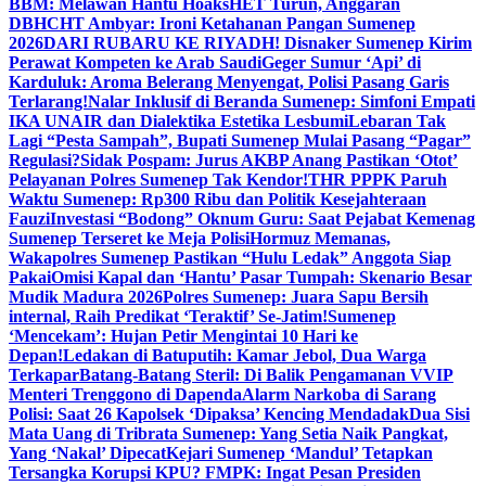
BBM: Melawan Hantu Hoaks
HET Turun, Anggaran
DBHCHT Ambyar: Ironi Ketahanan Pangan Sumenep
2026
DARI RUBARU KE RIYADH! Disnaker Sumenep Kirim
Perawat Kompeten ke Arab Saudi
Geger Sumur ‘Api’ di
Karduluk: Aroma Belerang Menyengat, Polisi Pasang Garis
Terlarang!
Nalar Inklusif di Beranda Sumenep: Simfoni Empati
IKA UNAIR dan Dialektika Estetika Lesbumi
Lebaran Tak
Lagi “Pesta Sampah”, Bupati Sumenep Mulai Pasang “Pagar”
Regulasi?
Sidak Pospam: Jurus AKBP Anang Pastikan ‘Otot’
Pelayanan Polres Sumenep Tak Kendor!
THR PPPK Paruh
Waktu Sumenep: Rp300 Ribu dan Politik Kesejahteraan
Fauzi
Investasi “Bodong” Oknum Guru: Saat Pejabat Kemenag
Sumenep Terseret ke Meja Polisi
Hormuz Memanas,
Wakapolres Sumenep Pastikan “Hulu Ledak” Anggota Siap
Pakai
Omisi Kapal dan ‘Hantu’ Pasar Tumpah: Skenario Besar
Mudik Madura 2026
Polres Sumenep: Juara Sapu Bersih
internal, Raih Predikat ‘Teraktif’ Se-Jatim!
Sumenep
‘Mencekam’: Hujan Petir Mengintai 10 Hari ke
Depan!
Ledakan di Batuputih: Kamar Jebol, Dua Warga
Terkapar
Batang-Batang Steril: Di Balik Pengamanan VVIP
Menteri Trenggono di Dapenda
Alarm Narkoba di Sarang
Polisi: Saat 26 Kapolsek ‘Dipaksa’ Kencing Mendadak
Dua Sisi
Mata Uang di Tribrata Sumenep: Yang Setia Naik Pangkat,
Yang ‘Nakal’ Dipecat
Kejari Sumenep ‘Mandul’ Tetapkan
Tersangka Korupsi KPU? FMPK: Ingat Pesan Presiden