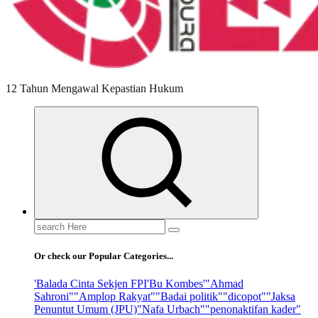
12 Tahun Mengawal Kepastian Hukum
Search
for:
Or check our Popular Categories...
'Balada Cinta Sekjen FPI
'Bu Kombes'
"Ahmad
Sahroni"
"Amplop Rakyat"
"Badai politik"
"dicopot"
"Jaksa
Penuntut Umum (JPU)
"Nafa Urbach"
"penonaktifan kader"