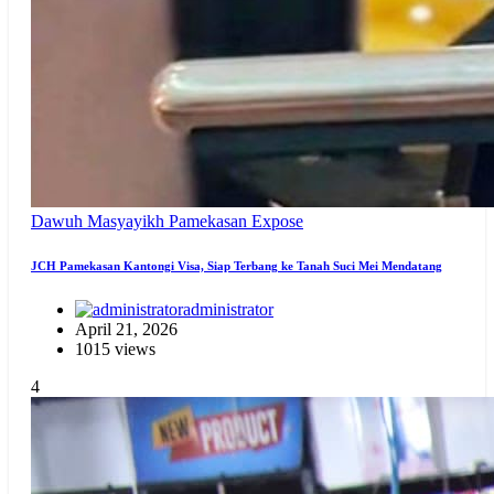
Dawuh Masyayikh
Pamekasan Expose
JCH Pamekasan Kantongi Visa, Siap Terbang ke Tanah Suci Mei Mendatang
administrator
April 21, 2026
1015 views
4