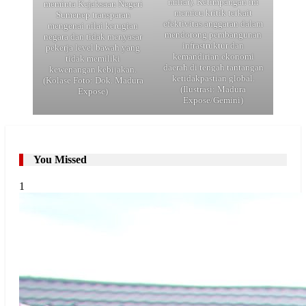
miliar). Ketimpangan ini
meminta Kejaksaan Negeri
memicu kritik terkait
Sumenep transparan
efektivitas anggaran dalam
mengenai nilai kerugian
mendorong pembangunan
negara dan tidak menyasar
infrastruktur dan
pekerja level bawah yang
kemandirian ekonomi
tidak memiliki
daerah di tengah tantangan
kewenangan kebijakan.
ketidakpastian global.
(Kolase Foto: Dok. Madura
(Ilustrasi: Madura
Expose)
Expose/Gemini)
You Missed
1