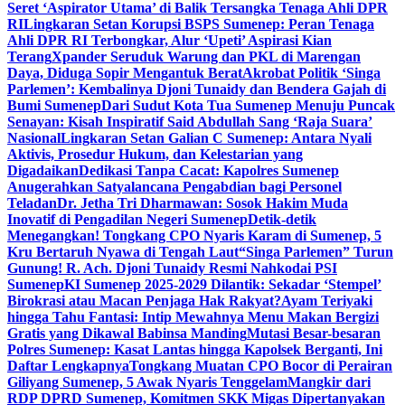
Seret ‘Aspirator Utama’ di Balik Tersangka Tenaga Ahli DPR
RI
Lingkaran Setan Korupsi BSPS Sumenep: Peran Tenaga
Ahli DPR RI Terbongkar, Alur ‘Upeti’ Aspirasi Kian
Terang
Xpander Seruduk Warung dan PKL di Marengan
Daya, Diduga Sopir Mengantuk Berat
Akrobat Politik ‘Singa
Parlemen’: Kembalinya Djoni Tunaidy dan Bendera Gajah di
Bumi Sumenep
Dari Sudut Kota Tua Sumenep Menuju Puncak
Senayan: Kisah Inspiratif Said Abdullah Sang ‘Raja Suara’
Nasional
Lingkaran Setan Galian C Sumenep: Antara Nyali
Aktivis, Prosedur Hukum, dan Kelestarian yang
Digadaikan
Dedikasi Tanpa Cacat: Kapolres Sumenep
Anugerahkan Satyalancana Pengabdian bagi Personel
Teladan
Dr. Jetha Tri Dharmawan: Sosok Hakim Muda
Inovatif di Pengadilan Negeri Sumenep
Detik-detik
Menegangkan! Tongkang CPO Nyaris Karam di Sumenep, 5
Kru Bertaruh Nyawa di Tengah Laut
“Singa Parlemen” Turun
Gunung! R. Ach. Djoni Tunaidy Resmi Nahkodai PSI
Sumenep
KI Sumenep 2025-2029 Dilantik: Sekadar ‘Stempel’
Birokrasi atau Macan Penjaga Hak Rakyat?
Ayam Teriyaki
hingga Tahu Fantasi: Intip Mewahnya Menu Makan Bergizi
Gratis yang Dikawal Babinsa Manding
Mutasi Besar-besaran
Polres Sumenep: Kasat Lantas hingga Kapolsek Berganti, Ini
Daftar Lengkapnya
Tongkang Muatan CPO Bocor di Perairan
Giliyang Sumenep, 5 Awak Nyaris Tenggelam
Mangkir dari
RDP DPRD Sumenep, Komitmen SKK Migas Dipertanyakan