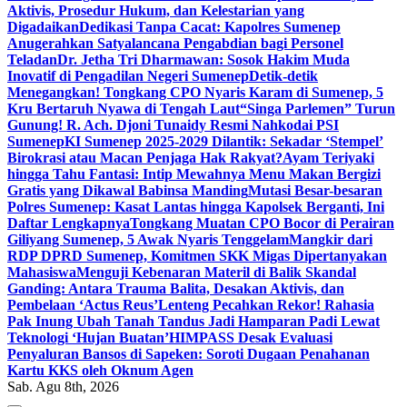
Aktivis, Prosedur Hukum, dan Kelestarian yang
Digadaikan
Dedikasi Tanpa Cacat: Kapolres Sumenep
Anugerahkan Satyalancana Pengabdian bagi Personel
Teladan
Dr. Jetha Tri Dharmawan: Sosok Hakim Muda
Inovatif di Pengadilan Negeri Sumenep
Detik-detik
Menegangkan! Tongkang CPO Nyaris Karam di Sumenep, 5
Kru Bertaruh Nyawa di Tengah Laut
“Singa Parlemen” Turun
Gunung! R. Ach. Djoni Tunaidy Resmi Nahkodai PSI
Sumenep
KI Sumenep 2025-2029 Dilantik: Sekadar ‘Stempel’
Birokrasi atau Macan Penjaga Hak Rakyat?
Ayam Teriyaki
hingga Tahu Fantasi: Intip Mewahnya Menu Makan Bergizi
Gratis yang Dikawal Babinsa Manding
Mutasi Besar-besaran
Polres Sumenep: Kasat Lantas hingga Kapolsek Berganti, Ini
Daftar Lengkapnya
Tongkang Muatan CPO Bocor di Perairan
Giliyang Sumenep, 5 Awak Nyaris Tenggelam
Mangkir dari
RDP DPRD Sumenep, Komitmen SKK Migas Dipertanyakan
Mahasiswa
Menguji Kebenaran Materil di Balik Skandal
Ganding: Antara Trauma Balita, Desakan Aktivis, dan
Pembelaan ‘Actus Reus’
Lenteng Pecahkan Rekor! Rahasia
Pak Inung Ubah Tanah Tandus Jadi Hamparan Padi Lewat
Teknologi ‘Hujan Buatan’
HIMPASS Desak Evaluasi
Penyaluran Bansos di Sapeken: Soroti Dugaan Penahanan
Kartu KKS oleh Oknum Agen
Sab. Agu 8th, 2026