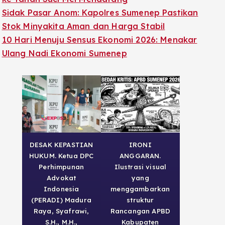
Sidak Pasar Anom: Kapolres Sumenep Pastikan
Stok Minyakita Aman dan Harga Stabil
10 Hari Menuju Sensus Ekonomi 2026: Menakar
Ulang Nadi Ekonomi Sumenep
DESAK KEPASTIAN
IRONI
HUKUM. Ketua DPC
ANGGARAN.
Perhimpunan
Ilustrasi visual
Advokat
yang
Indonesia
menggambarkan
(PERADI) Madura
struktur
Raya, Syafrawi,
Rancangan APBD
S.H., M.H.,
Kabupaten