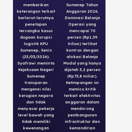
memberikan
Sumenep Tahun
keterangan terkait
Anggaran 2026.
berlarut-larutnya
Dominasi Belanja
penetapan
Operasi yang
tersangka kasus
mencapai 70
dugaan korupsi
persen (Rp1,59
logistik KPU
triliun) terlihat
Sumenep, Senin
kontras dengan
(23/03/2026).
alokasi Belanja
Syafrawi meminta
Modal yang hanya
Kejaksaan Negeri
dijatah 3,2 persen
Sumenep
(Rp73,8 miliar).
transparan
Ketimpangan ini
mengenai nilai
memicu kritik
kerugian negara
terkait efektivitas
dan tidak
anggaran dalam
menyasar pekerja
mendorong
level bawah yang
pembangunan
tidak memiliki
infrastruktur dan
kewenangan
kemandirian