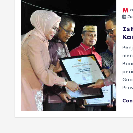
a
Jan
Is
Ka
Penj
men
Bon
per
Gube
Prov
Con