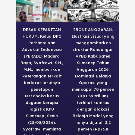
DESAK KEPASTIAN
IRONI ANGGARAN.
HUKUM. Ketua DPC
Ilustrasi visual yang
Perhimpunan
menggambarkan
Advokat Indonesia
struktur Rancangan
(PERADI) Madura
APBD Kabupaten
Raya, Syafrawi, S.H.,
Sumenep Tahun
M.H., memberikan
Anggaran 2026.
keterangan terkait
Dominasi Belanja
berlarut-larutnya
Operasi yang
penetapan
mencapai 70 persen
tersangka kasus
(Rp1,59 triliun)
dugaan korupsi
terlihat kontras
logistik KPU
dengan alokasi
Sumenep, Senin
Belanja Modal yang
(23/03/2026).
hanya dijatah 3,2
Syafrawi meminta
persen (Rp73,8