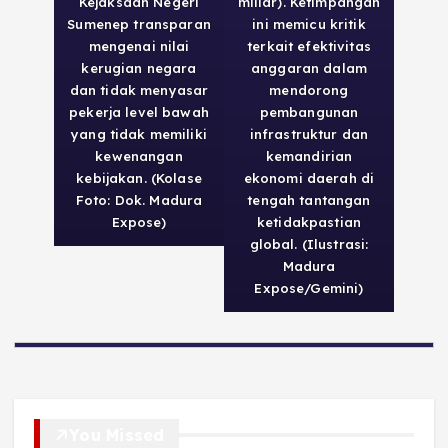
Kejaksaan Negeri
miliar). Ketimpangan
Sumenep transparan
ini memicu kritik
mengenai nilai
terkait efektivitas
kerugian negara
anggaran dalam
dan tidak menyasar
mendorong
pekerja level bawah
pembangunan
yang tidak memiliki
infrastruktur dan
kewenangan
kemandirian
kebijakan. (Kolase
ekonomi daerah di
Foto: Dok. Madura
tengah tantangan
Expose)
ketidakpastian
global. (Ilustrasi:
Madura
Expose/Gemini)
You Missed