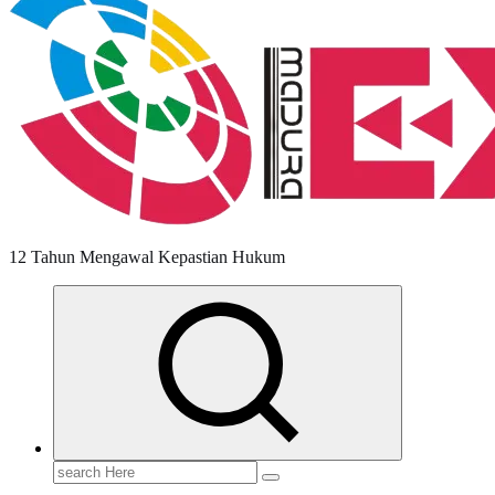
12 Tahun Mengawal Kepastian Hukum
Search
for: