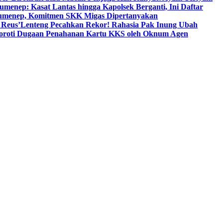
umenep: Kasat Lantas hingga Kapolsek Berganti, Ini Daftar
menep, Komitmen SKK Migas Dipertanyakan
 Reus’
Lenteng Pecahkan Rekor! Rahasia Pak Inung Ubah
Soroti Dugaan Penahanan Kartu KKS oleh Oknum Agen