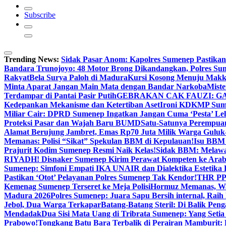
Subscribe
Trending News:
Sidak Pasar Anom: Kapolres Sumenep Pastikan
Bandara Trunojoyo: 48 Motor Brong Dikandangkan, Polres Su
Rakyat
Bela Surya Paloh di Madura
Kursi Kosong Menuju Mak
Minta Aparat Jangan Main Mata dengan Bandar Narkoba
Miste
Terdampar di Pantai Pasir Putih
GEBRAKAN CAK FAUZI: G
Kedepankan Mekanisme dan Ketertiban Aset
Ironi KDKMP Sumen
Miliar Cair: DPRD Sumenep Ingatkan Jangan Cuma ‘Pesta’ Lel
Proteksi Pasar dan Wajah Baru BUMD
Satu-Satunya Perempuan 
Alamat Berujung Jambret, Emas Rp70 Juta Milik Warga Guluk
Memanas: Polisi “Sikat” Spekulan BBM di Kepulauan!
Isu BBM 
Prajurit Kodim Sumenep Resmi Naik Kelas!
Sidak BBM: Melaw
RIYADH! Disnaker Sumenep Kirim Perawat Kompeten ke Arab
Sumenep: Simfoni Empati IKA UNAIR dan Dialektika Estetika
Pastikan ‘Otot’ Pelayanan Polres Sumenep Tak Kendor!
THR PPP
Kemenag Sumenep Terseret ke Meja Polisi
Hormuz Memanas, Wak
Madura 2026
Polres Sumenep: Juara Sapu Bersih internal, Raih 
Jebol, Dua Warga Terkapar
Batang-Batang Steril: Di Balik Pe
Mendadak
Dua Sisi Mata Uang di Tribrata Sumenep: Yang Setia
Prabowo!
Tongkang Batu Bara Terbalik di Perairan Mamburit: 