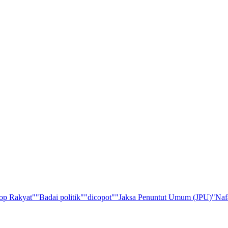
op Rakyat"
"Badai politik"
"dicopot"
"Jaksa Penuntut Umum (JPU)
"Naf