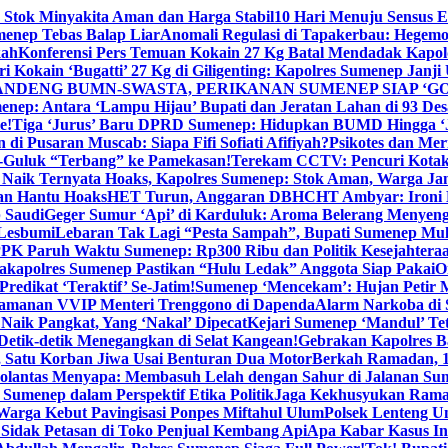
 Stok Minyakita Aman dan Harga Stabil
10 Hari Menuju Sensus 
menep Tebas Balap Liar
Anomali Regulasi di Tapakerbau: Hegemo
kah
Konferensi Pers Temuan Kokain 27 Kg Batal Mendadak Kapol
ri Kokain ‘Bugatti’ 27 Kg di Giligenting: Kapolres Sumenep Janji
ANDENG BUMN-SWASTA, PERIKANAN SUMENEP SIAP ‘GO
ep: Antara ‘Lampu Hijau’ Bupati dan Jeratan Lahan di 93 Des
e!
Tiga ‘Jurus’ Baru DPRD Sumenep: Hidupkan BUMD Hingga ‘
di Pusaran Muscab: Siapa Fifi Sofiati Afifiyah?
Psikotes dan Me
-Guluk “Terbang” ke Pamekasan!
Terekam CCTV: Pencuri Kotak
Naik Ternyata Hoaks, Kapolres Sumenep: Stok Aman, Warga Ja
an Hantu Hoaks
HET Turun, Anggaran DBHCHT Ambyar: Ironi 
 Saudi
Geger Sumur ‘Api’ di Karduluk: Aroma Belerang Menyengat
 Lesbumi
Lebaran Tak Lagi “Pesta Sampah”, Bupati Sumenep Mul
K Paruh Waktu Sumenep: Rp300 Ribu dan Politik Kesejahteraa
apolres Sumenep Pastikan “Hulu Ledak” Anggota Siap Pakai
O
Predikat ‘Teraktif’ Se-Jatim!
Sumenep ‘Mencekam’: Hujan Petir M
ngamanan VVIP Menteri Trenggono di Dapenda
Alarm Narkoba di S
 Naik Pangkat, Yang ‘Nakal’ Dipecat
Kejari Sumenep ‘Mandul’ Te
Detik-detik Menegangkan di Selat Kangean!
Gebrakan Kapolres 
, Satu Korban Jiwa Usai Benturan Dua Motor
Berkah Ramadan, 1
olantas Menyapa: Membasuh Lelah dengan Sahur di Jalanan Su
umenep dalam Perspektif Etika Politik
Jaga Kekhusyukan Rama
arga Kebut Pavingisasi Ponpes Miftahul Ulum
Polsek Lenteng U
Sidak Petasan di Toko Penjual Kembang Api
Apa Kabar Kasus I