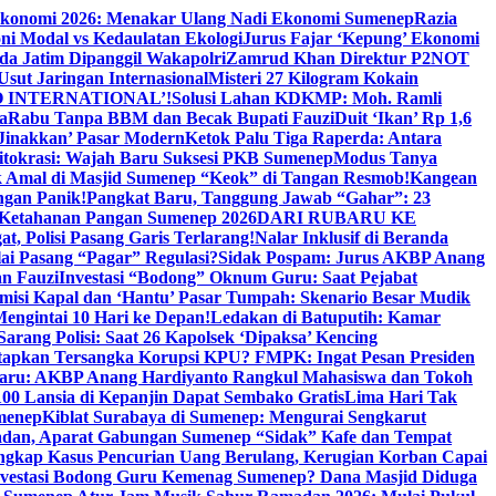
Ekonomi 2026: Menakar Ulang Nadi Ekonomi Sumenep
Razia
ni Modal vs Kedaulatan Ekologi
Jurus Fajar ‘Kepung’ Ekonomi
da Jatim Dipanggil Wakapolri
Zamrud Khan Direktur P2NOT
 Usut Jaringan Internasional
Misteri 27 Kilogram Kokain
 INTERNATIONAL’!
Solusi Lahan KDKMP: Moh. Ramli
a
Rabu Tanpa BBM dan Becak Bupati Fauzi
Duit ‘Ikan’ Rp 1,6
Jinakkan’ Pasar Modern
Ketok Palu Tiga Raperda: Antara
ritokrasi: Wajah Baru Suksesi PKB Sumenep
Modus Tanya
 Amal di Masjid Sumenep “Keok” di Tangan Resmob!
Kangean
ngan Panik!
Pangkat Baru, Tanggung Jawab “Gahar”: 23
Ketahanan Pangan Sumenep 2026
DARI RUBARU KE
, Polisi Pasang Garis Terlarang!
Nalar Inklusif di Beranda
ai Pasang “Pagar” Regulasi?
Sidak Pospam: Jurus AKBP Anang
n Fauzi
Investasi “Bodong” Oknum Guru: Saat Pejabat
misi Kapal dan ‘Hantu’ Pasar Tumpah: Skenario Besar Mudik
engintai 10 Hari ke Depan!
Ledakan di Batuputih: Kamar
arang Polisi: Saat 26 Kapolsek ‘Dipaksa’ Kencing
tapkan Tersangka Korupsi KPU? FMPK: Ingat Pesan Presiden
Baru: AKBP Anang Hardiyanto Rangkul Mahasiswa dan Tokoh
00 Lansia di Kepanjin Dapat Sembako Gratis
Lima Hari Tak
menep
Kiblat Surabaya di Sumenep: Mengurai Sengkarut
dan, Aparat Gabungan Sumenep “Sidak” Kafe dan Tempat
ngkap Kasus Pencurian Uang Berulang, Kerugian Korban Capai
nvestasi Bodong Guru Kemenag Sumenep? Dana Masjid Diduga