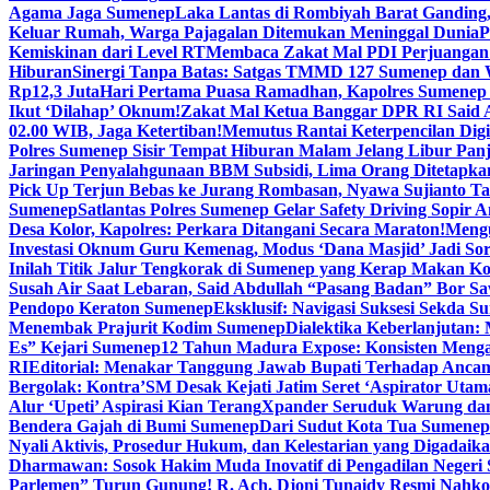
Agama Jaga Sumenep
Laka Lantas di Rombiyah Barat Ganding
Keluar Rumah, Warga Pajagalan Ditemukan Meninggal Dunia
P
Kemiskinan dari Level RT
Membaca Zakat Mal PDI Perjuangan S
Hiburan
Sinergi Tanpa Batas: Satgas TMMD 127 Sumenep dan W
Rp12,3 Juta
Hari Pertama Puasa Ramadhan, Kapolres Sumenep 
Ikut ‘Dilahap’ Oknum!
Zakat Mal Ketua Banggar DPR RI Said A
02.00 WIB, Jaga Ketertiban!
Memutus Rantai Keterpencilan Dig
Polres Sumenep Sisir Tempat Hiburan Malam Jelang Libur Pan
Jaringan Penyalahgunaan BBM Subsidi, Lima Orang Ditetapka
Pick Up Terjun Bebas ke Jurang Rombasan, Nyawa Sujianto Ta
Sumenep
Satlantas Polres Sumenep Gelar Safety Driving Sopir
Desa Kolor, Kapolres: Perkara Ditangani Secara Maraton!
Mengu
Investasi Oknum Guru Kemenag, Modus ‘Dana Masjid’ Jadi So
Inilah Titik Jalur Tengkorak di Sumenep yang Kerap Makan K
Susah Air Saat Lebaran, Said Abdullah “Pasang Badan” Bor Sa
Pendopo Keraton Sumenep
Eksklusif: Navigasi Suksesi Sekda S
Menembak Prajurit Kodim Sumenep
Dialektika Keberlanjutan:
Es” Kejari Sumenep
12 Tahun Madura Expose: Konsisten Meng
RI
Editorial: Menakar Tanggung Jawab Bupati Terhadap Anca
Bergolak: Kontra’SM Desak Kejati Jatim Seret ‘Aspirator Utam
Alur ‘Upeti’ Aspirasi Kian Terang
Xpander Seruduk Warung dan
Bendera Gajah di Bumi Sumenep
Dari Sudut Kota Tua Sumenep 
Nyali Aktivis, Prosedur Hukum, dan Kelestarian yang Digadaik
Dharmawan: Sosok Hakim Muda Inovatif di Pengadilan Negeri
Parlemen” Turun Gunung! R. Ach. Djoni Tunaidy Resmi Nahk