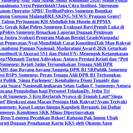
i Sumenep Atur Jam Musik Sahur Ramadan 2026: Mulai Pukul
Bagaimana Versi Pemerintah?
Jaga Citra Institusi, Sipropam
knum Operator SPBU Terlibat
Polres Sumenep Bongkar
gung Gunung Malang
BREAKING NEWS: Pragaan Geger!
3 Tahun Perjuangan KH Abdullah bin Husein di PPMA
erak Kilat Polres Sumenep Evakuasi Bayi Penuh Luka di
ep
Polres Sumenep Benarkan Laporan Dugaan Penipuan
ng Justru Syukuri Program Makan Bergizi Gratis
Waspada!
ut Pemecatan Nyai Mundjidah Cacat Konstitusi
Tak Mau Rakyat
Lumbung Pangan Nasional: Maduratani Award 2026 Getarkan
nstitusi
Uji Akurasi SS1 dan Pistol FN: Menengok Ketangkasan
nep?
Menanti Taring Adhyaksa: Antara Prestasi Kejati dan “Peti
Sumenep: Kejati Jatim Tersangkakan Tenaga Ahli DPR
 AHS dan Bayang-bayang Anggota DPR RI SR
Publik Sumenep
psi BSPS Sumenep: Peran Tenaga Ahli DPR RI Terbongkar,
 Politik ‘Singa Parlemen’: Kembalinya Djoni Tunaidy dan
aja Suara’ Nasional
Lingkaran Setan Galian C Sumenep: Antara
ncana Pengabdian bagi Personel Teladan
Dr. Jetha Tri
 di Sumenep, 5 Kru Bertaruh Nyawa di Tengah Laut
“Singa
pel’ Birokrasi atau Macan Penjaga Hak Rakyat?
Ayam Teriyaki
umenep: Kasat Lantas hingga Kapolsek Berganti, Ini Daftar
menep, Komitmen SKK Migas Dipertanyakan
 Reus’
Lenteng Pecahkan Rekor! Rahasia Pak Inung Ubah
Soroti Dugaan Penahanan Kartu KKS oleh Oknum Agen