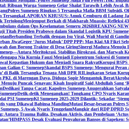
bdullah Mengalir, Polres Sumenep Siaga Full Power!
Tok! Bupat
ital: Ribuan Warga Sumenep Gelar Shalat Tarawih Lebih Awal, 
jang
Polres Sumenep Ringkus 5 Tersangka Mafia BBM Subsidi, O
n Tersangka
LAPORAN KHUSUS: Amuk Cemburu di Ladang Ja
k Tertolong
Menjemput Berkah di Makbarah Muassis: Refleksi 4
 Ambulans dalam Ops Keselamatan Semeru 2026
BREAKING NEWS: G
ji Titah Presiden Prabowo dalam Skandal Logistik KPU Sumen
rotan
Berbanding Terbalik dengan Isu Viral, Wali Murid di Gandi
orban Jiwa
Geger ‘Jurus Mabuk’ DPP PPP: Mas Kiai Ali Fikri Seb
wah dan Borong Traktor di Desa Giring
Sinergi Madura Menuju 
umenep—Antara Meritokrasi, Stabilitas Birokrasi, dan Marwah Ko
 Mengapa Nia Kurnia Fauzi Menjadi Episentrum Suksesi di Sume
awal Kepastian Hukum dan Menjadi Suara Rakyat
Korupsi BSPS 
man Galian C Sumenep
Skandal BSPS Sumenep: Mengurai Peran
a’ di Balik Tersangka Tenaga Ahli DPR RI
Lingkaran Setan Koru
 PKL di Marengan Daya, Diduga Sopir Mengantuk Berat
Akrobat
Menuju Puncak Senayan: Kisah Inspiratif Said Abdullah Sang ‘R
an
Dedikasi Tanpa Cacat: Kapolres Sumenep Anugerahkan Satyala
 Sumenep
Detik-detik Menegangkan! Tongkang CPO Nyaris Karam
odai PSI Sumenep
KI Sumenep 2025-2029 Dilantik: Sekadar ‘Stem
tis yang Dikawal Babinsa Manding
Mutasi Besar-besaran Polres S
 Sumenep, 5 Awak Nyaris Tenggelam
Mangkir dari RDP DPRD Su
g: Antara Trauma Balita, Desakan Aktivis, dan Pembelaan ‘Actus
atan’
HIMPASS Desak Evaluasi Penyaluran Bansos di Sapeken: 