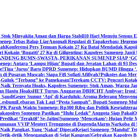
 Stok Minyakita Aman dan Harga Stabil
10 Hari Menuju Sensus 
menep Tebas Balap Liar
Anomali Regulasi di Tapakerbau: Hegemo
kah
Konferensi Pers Temuan Kokain 27 Kg Batal Mendadak Kapol
ri Kokain ‘Bugatti’ 27 Kg di Giligenting: Kapolres Sumenep Janji
ANDENG BUMN-SWASTA, PERIKANAN SUMENEP SIAP ‘GO
ep: Antara ‘Lampu Hijau’ Bupati dan Jeratan Lahan di 93 Des
e!
Tiga ‘Jurus’ Baru DPRD Sumenep: Hidupkan BUMD Hingga ‘
di Pusaran Muscab: Siapa Fifi Sofiati Afifiyah?
Psikotes dan Me
-Guluk “Terbang” ke Pamekasan!
Terekam CCTV: Pencuri Kotak
Naik Ternyata Hoaks, Kapolres Sumenep: Stok Aman, Warga Ja
an Hantu Hoaks
HET Turun, Anggaran DBHCHT Ambyar: Ironi 
 Saudi
Geger Sumur ‘Api’ di Karduluk: Aroma Belerang Menyengat
 Lesbumi
Lebaran Tak Lagi “Pesta Sampah”, Bupati Sumenep Mul
K Paruh Waktu Sumenep: Rp300 Ribu dan Politik Kesejahteraa
apolres Sumenep Pastikan “Hulu Ledak” Anggota Siap Pakai
O
Predikat ‘Teraktif’ Se-Jatim!
Sumenep ‘Mencekam’: Hujan Petir M
ngamanan VVIP Menteri Trenggono di Dapenda
Alarm Narkoba di S
 Naik Pangkat, Yang ‘Nakal’ Dipecat
Kejari Sumenep ‘Mandul’ Te
Detik-detik Menegangkan di Selat Kangean!
Gebrakan Kapolres 