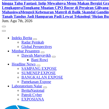
hingga Tahu Fantasi: Intip Mewahnya Menu Makan Bergizi Gra
Lengkapnya
Tongkang Muatan CPO Bocor di Perairan Giliyang
Mahasiswa
Menguji Kebenaran Materil di Balik Skandal Gandin
Tanah Tandus Jadi Hamparan Padi Lewat Teknologi ‘Hujan Bu
Jum. Agu 7th, 2026
Indeks Berita
Radar Pemkab
Global Perspectives
Mimbar Pesantren
Dawuh Masyayikh
Bani Rowi
Headline News
SAMPANG EXPOSE
SUMENEP EXPOSE
BANGKALAN EXPOSE
Pamekasan Expose
Laboratorium Nalar
BeritaNasional
Patroli Cyber
EXPOSIANA