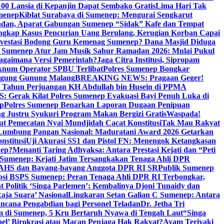
00 Lansia di Kepanjin Dapat Sembako Gratis
Lima Hari Tak
menep
Kiblat Surabaya di Sumenep: Mengurai Sengkarut
dan, Aparat Gabungan Sumenep “Sidak” Kafe dan Tempat
ngkap Kasus Pencurian Uang Berulang, Kerugian Korban Capai
nvestasi Bodong Guru Kemenag Sumenep? Dana Masjid Diduga
i Sumenep Atur Jam Musik Sahur Ramadan 2026: Mulai Pukul
Bagaimana Versi Pemerintah?
Jaga Citra Institusi, Sipropam
knum Operator SPBU Terlibat
Polres Sumenep Bongkar
gung Gunung Malang
BREAKING NEWS: Pragaan Geger!
3 Tahun Perjuangan KH Abdullah bin Husein di PPMA
erak Kilat Polres Sumenep Evakuasi Bayi Penuh Luka di
ep
Polres Sumenep Benarkan Laporan Dugaan Penipuan
ng Justru Syukuri Program Makan Bergizi Gratis
Waspada!
ut Pemecatan Nyai Mundjidah Cacat Konstitusi
Tak Mau Rakyat
Lumbung Pangan Nasional: Maduratani Award 2026 Getarkan
nstitusi
Uji Akurasi SS1 dan Pistol FN: Menengok Ketangkasan
nep?
Menanti Taring Adhyaksa: Antara Prestasi Kejati dan “Peti
Sumenep: Kejati Jatim Tersangkakan Tenaga Ahli DPR
 AHS dan Bayang-bayang Anggota DPR RI SR
Publik Sumenep
psi BSPS Sumenep: Peran Tenaga Ahli DPR RI Terbongkar,
 Politik ‘Singa Parlemen’: Kembalinya Djoni Tunaidy dan
aja Suara’ Nasional
Lingkaran Setan Galian C Sumenep: Antara
ncana Pengabdian bagi Personel Teladan
Dr. Jetha Tri
 di Sumenep, 5 Kru Bertaruh Nyawa di Tengah Laut
“Singa
pel’ Birokrasi atau Macan Penjaga Hak Rakyat?
Ayam Teriyaki