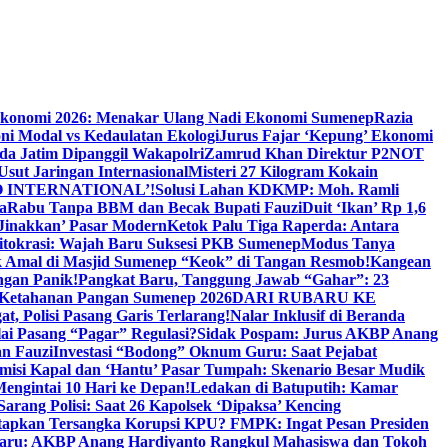
Ekonomi 2026: Menakar Ulang Nadi Ekonomi Sumenep
Razia
ni Modal vs Kedaulatan Ekologi
Jurus Fajar ‘Kepung’ Ekonomi
da Jatim Dipanggil Wakapolri
Zamrud Khan Direktur P2NOT
 Usut Jaringan Internasional
Misteri 27 Kilogram Kokain
 INTERNATIONAL’!
Solusi Lahan KDKMP: Moh. Ramli
a
Rabu Tanpa BBM dan Becak Bupati Fauzi
Duit ‘Ikan’ Rp 1,6
Jinakkan’ Pasar Modern
Ketok Palu Tiga Raperda: Antara
ritokrasi: Wajah Baru Suksesi PKB Sumenep
Modus Tanya
 Amal di Masjid Sumenep “Keok” di Tangan Resmob!
Kangean
ngan Panik!
Pangkat Baru, Tanggung Jawab “Gahar”: 23
Ketahanan Pangan Sumenep 2026
DARI RUBARU KE
, Polisi Pasang Garis Terlarang!
Nalar Inklusif di Beranda
ai Pasang “Pagar” Regulasi?
Sidak Pospam: Jurus AKBP Anang
n Fauzi
Investasi “Bodong” Oknum Guru: Saat Pejabat
misi Kapal dan ‘Hantu’ Pasar Tumpah: Skenario Besar Mudik
engintai 10 Hari ke Depan!
Ledakan di Batuputih: Kamar
arang Polisi: Saat 26 Kapolsek ‘Dipaksa’ Kencing
tapkan Tersangka Korupsi KPU? FMPK: Ingat Pesan Presiden
Baru: AKBP Anang Hardiyanto Rangkul Mahasiswa dan Tokoh