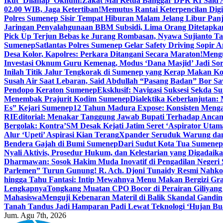
Ikut ‘Dilahap’ Oknum!
Zakat Mal Ketua Banggar DPR RI Said A
02.00 WIB, Jaga Ketertiban!
Memutus Rantai Keterpencilan Dig
Polres Sumenep Sisir Tempat Hiburan Malam Jelang Libur Pan
Jaringan Penyalahgunaan BBM Subsidi, Lima Orang Ditetapka
Pick Up Terjun Bebas ke Jurang Rombasan, Nyawa Sujianto Ta
Sumenep
Satlantas Polres Sumenep Gelar Safety Driving Sopir
Desa Kolor, Kapolres: Perkara Ditangani Secara Maraton!
Mengu
Investasi Oknum Guru Kemenag, Modus ‘Dana Masjid’ Jadi So
Inilah Titik Jalur Tengkorak di Sumenep yang Kerap Makan K
Susah Air Saat Lebaran, Said Abdullah “Pasang Badan” Bor Sa
Pendopo Keraton Sumenep
Eksklusif: Navigasi Suksesi Sekda S
Menembak Prajurit Kodim Sumenep
Dialektika Keberlanjutan:
Es” Kejari Sumenep
12 Tahun Madura Expose: Konsisten Meng
RI
Editorial: Menakar Tanggung Jawab Bupati Terhadap Anca
Bergolak: Kontra’SM Desak Kejati Jatim Seret ‘Aspirator Utam
Alur ‘Upeti’ Aspirasi Kian Terang
Xpander Seruduk Warung dan
Bendera Gajah di Bumi Sumenep
Dari Sudut Kota Tua Sumenep 
Nyali Aktivis, Prosedur Hukum, dan Kelestarian yang Digadaik
Dharmawan: Sosok Hakim Muda Inovatif di Pengadilan Negeri
Parlemen” Turun Gunung! R. Ach. Djoni Tunaidy Resmi Nahk
hingga Tahu Fantasi: Intip Mewahnya Menu Makan Bergizi Gra
Lengkapnya
Tongkang Muatan CPO Bocor di Perairan Giliyang
Mahasiswa
Menguji Kebenaran Materil di Balik Skandal Gandin
Tanah Tandus Jadi Hamparan Padi Lewat Teknologi ‘Hujan Bu
Jum. Agu 7th, 2026