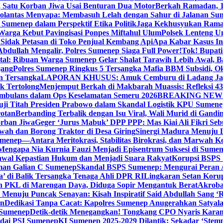
, Satu Korban Jiwa Usai Benturan Dua Motor
Berkah Ramadan, 1
olantas Menyapa: Membasuh Lelah dengan Sahur di Jalanan Su
umenep dalam Perspektif Etika Politik
Jaga Kekhusyukan Rama
arga Kebut Pavingisasi Ponpes Miftahul Ulum
Polsek Lenteng U
Sidak Petasan di Toko Penjual Kembang Api
Apa Kabar Kasus I
bdullah Mengalir, Polres Sumenep Siaga Full Power!
Tok! Bupat
ital: Ribuan Warga Sumenep Gelar Shalat Tarawih Lebih Awal, 
jang
Polres Sumenep Ringkus 5 Tersangka Mafia BBM Subsidi, O
n Tersangka
LAPORAN KHUSUS: Amuk Cemburu di Ladang Ja
k Tertolong
Menjemput Berkah di Makbarah Muassis: Refleksi 4
 Ambulans dalam Ops Keselamatan Semeru 2026
BREAKING NEWS: G
ji Titah Presiden Prabowo dalam Skandal Logistik KPU Sumen
rotan
Berbanding Terbalik dengan Isu Viral, Wali Murid di Gandi
orban Jiwa
Geger ‘Jurus Mabuk’ DPP PPP: Mas Kiai Ali Fikri Seb
wah dan Borong Traktor di Desa Giring
Sinergi Madura Menuju 
umenep—Antara Meritokrasi, Stabilitas Birokrasi, dan Marwah Ko
 Mengapa Nia Kurnia Fauzi Menjadi Episentrum Suksesi di Sume
awal Kepastian Hukum dan Menjadi Suara Rakyat
Korupsi BSPS 
man Galian C Sumenep
Skandal BSPS Sumenep: Mengurai Peran
a’ di Balik Tersangka Tenaga Ahli DPR RI
Lingkaran Setan Koru
 PKL di Marengan Daya, Diduga Sopir Mengantuk Berat
Akrobat
Menuju Puncak Senayan: Kisah Inspiratif Said Abdullah Sang ‘R
an
Dedikasi Tanpa Cacat: Kapolres Sumenep Anugerahkan Satyala
 Sumenep
Detik-detik Menegangkan! Tongkang CPO Nyaris Karam
odai PSI Sumenep
KI Sumenep 2025-2029 Dilantik: Sekadar ‘Stem