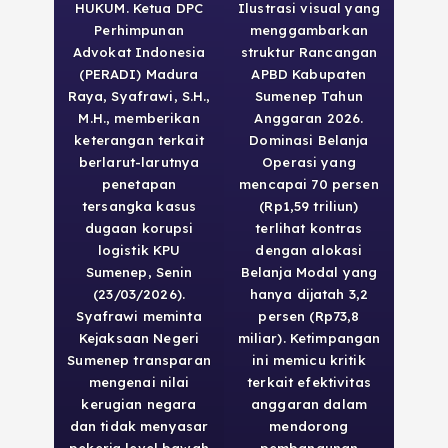
HUKUM. Ketua DPC
Ilustrasi visual yang
Perhimpunan
menggambarkan
Advokat Indonesia
struktur Rancangan
(PERADI) Madura
APBD Kabupaten
Raya, Syafrawi, S.H.,
Sumenep Tahun
M.H., memberikan
Anggaran 2026.
keterangan terkait
Dominasi Belanja
berlarut-larutnya
Operasi yang
penetapan
mencapai 70 persen
tersangka kasus
(Rp1,59 triliun)
dugaan korupsi
terlihat kontras
logistik KPU
dengan alokasi
Sumenep, Senin
Belanja Modal yang
(23/03/2026).
hanya dijatah 3,2
Syafrawi meminta
persen (Rp73,8
Kejaksaan Negeri
miliar). Ketimpangan
Sumenep transparan
ini memicu kritik
mengenai nilai
terkait efektivitas
kerugian negara
anggaran dalam
dan tidak menyasar
mendorong
pekerja level bawah
pembangunan