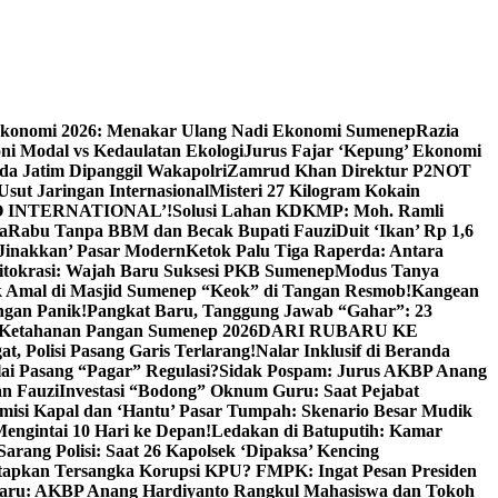
Ekonomi 2026: Menakar Ulang Nadi Ekonomi Sumenep
Razia
ni Modal vs Kedaulatan Ekologi
Jurus Fajar ‘Kepung’ Ekonomi
da Jatim Dipanggil Wakapolri
Zamrud Khan Direktur P2NOT
 Usut Jaringan Internasional
Misteri 27 Kilogram Kokain
 INTERNATIONAL’!
Solusi Lahan KDKMP: Moh. Ramli
a
Rabu Tanpa BBM dan Becak Bupati Fauzi
Duit ‘Ikan’ Rp 1,6
Jinakkan’ Pasar Modern
Ketok Palu Tiga Raperda: Antara
ritokrasi: Wajah Baru Suksesi PKB Sumenep
Modus Tanya
 Amal di Masjid Sumenep “Keok” di Tangan Resmob!
Kangean
ngan Panik!
Pangkat Baru, Tanggung Jawab “Gahar”: 23
Ketahanan Pangan Sumenep 2026
DARI RUBARU KE
, Polisi Pasang Garis Terlarang!
Nalar Inklusif di Beranda
ai Pasang “Pagar” Regulasi?
Sidak Pospam: Jurus AKBP Anang
n Fauzi
Investasi “Bodong” Oknum Guru: Saat Pejabat
misi Kapal dan ‘Hantu’ Pasar Tumpah: Skenario Besar Mudik
engintai 10 Hari ke Depan!
Ledakan di Batuputih: Kamar
arang Polisi: Saat 26 Kapolsek ‘Dipaksa’ Kencing
tapkan Tersangka Korupsi KPU? FMPK: Ingat Pesan Presiden
Baru: AKBP Anang Hardiyanto Rangkul Mahasiswa dan Tokoh