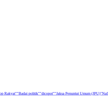
op Rakyat"
"Badai politik"
"dicopot"
"Jaksa Penuntut Umum (JPU)
"Naf