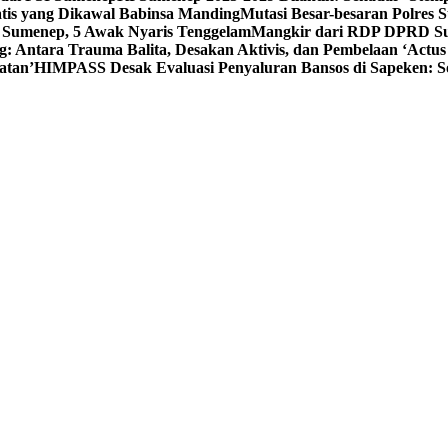
tis yang Dikawal Babinsa Manding
Mutasi Besar-besaran Polres S
 Sumenep, 5 Awak Nyaris Tenggelam
Mangkir dari RDP DPRD Su
g: Antara Trauma Balita, Desakan Aktivis, dan Pembelaan ‘Actus
atan’
HIMPASS Desak Evaluasi Penyaluran Bansos di Sapeken: 