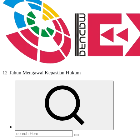
12 Tahun Mengawal Kepastian Hukum
Search
for: