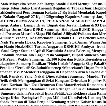
 Stok Minyakita Aman dan Harga Stabil
10 Hari Menuju Sensus 
menep Tebas Balap Liar
Anomali Regulasi di Tapakerbau: Hegemo
kah
Konferensi Pers Temuan Kokain 27 Kg Batal Mendadak Kapol
ri Kokain ‘Bugatti’ 27 Kg di Giligenting: Kapolres Sumenep Janji
ANDENG BUMN-SWASTA, PERIKANAN SUMENEP SIAP ‘GO
ep: Antara ‘Lampu Hijau’ Bupati dan Jeratan Lahan di 93 Des
e!
Tiga ‘Jurus’ Baru DPRD Sumenep: Hidupkan BUMD Hingga ‘
di Pusaran Muscab: Siapa Fifi Sofiati Afifiyah?
Psikotes dan Me
-Guluk “Terbang” ke Pamekasan!
Terekam CCTV: Pencuri Kotak
Naik Ternyata Hoaks, Kapolres Sumenep: Stok Aman, Warga Ja
an Hantu Hoaks
HET Turun, Anggaran DBHCHT Ambyar: Ironi 
 Saudi
Geger Sumur ‘Api’ di Karduluk: Aroma Belerang Menyengat
 Lesbumi
Lebaran Tak Lagi “Pesta Sampah”, Bupati Sumenep Mul
K Paruh Waktu Sumenep: Rp300 Ribu dan Politik Kesejahteraa
apolres Sumenep Pastikan “Hulu Ledak” Anggota Siap Pakai
O
Predikat ‘Teraktif’ Se-Jatim!
Sumenep ‘Mencekam’: Hujan Petir M
ngamanan VVIP Menteri Trenggono di Dapenda
Alarm Narkoba di S
 Naik Pangkat, Yang ‘Nakal’ Dipecat
Kejari Sumenep ‘Mandul’ Te
Detik-detik Menegangkan di Selat Kangean!
Gebrakan Kapolres 
, Satu Korban Jiwa Usai Benturan Dua Motor
Berkah Ramadan, 1
olantas Menyapa: Membasuh Lelah dengan Sahur di Jalanan Su
umenep dalam Perspektif Etika Politik
Jaga Kekhusyukan Rama
arga Kebut Pavingisasi Ponpes Miftahul Ulum
Polsek Lenteng U
Sidak Petasan di Toko Penjual Kembang Api
Apa Kabar Kasus I