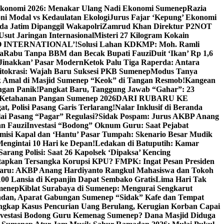
Ekonomi 2026: Menakar Ulang Nadi Ekonomi Sumenep
Razia
ni Modal vs Kedaulatan Ekologi
Jurus Fajar ‘Kepung’ Ekonomi
da Jatim Dipanggil Wakapolri
Zamrud Khan Direktur P2NOT
 Usut Jaringan Internasional
Misteri 27 Kilogram Kokain
 INTERNATIONAL’!
Solusi Lahan KDKMP: Moh. Ramli
a
Rabu Tanpa BBM dan Becak Bupati Fauzi
Duit ‘Ikan’ Rp 1,6
Jinakkan’ Pasar Modern
Ketok Palu Tiga Raperda: Antara
ritokrasi: Wajah Baru Suksesi PKB Sumenep
Modus Tanya
 Amal di Masjid Sumenep “Keok” di Tangan Resmob!
Kangean
ngan Panik!
Pangkat Baru, Tanggung Jawab “Gahar”: 23
Ketahanan Pangan Sumenep 2026
DARI RUBARU KE
, Polisi Pasang Garis Terlarang!
Nalar Inklusif di Beranda
ai Pasang “Pagar” Regulasi?
Sidak Pospam: Jurus AKBP Anang
n Fauzi
Investasi “Bodong” Oknum Guru: Saat Pejabat
misi Kapal dan ‘Hantu’ Pasar Tumpah: Skenario Besar Mudik
engintai 10 Hari ke Depan!
Ledakan di Batuputih: Kamar
arang Polisi: Saat 26 Kapolsek ‘Dipaksa’ Kencing
tapkan Tersangka Korupsi KPU? FMPK: Ingat Pesan Presiden
Baru: AKBP Anang Hardiyanto Rangkul Mahasiswa dan Tokoh
00 Lansia di Kepanjin Dapat Sembako Gratis
Lima Hari Tak
menep
Kiblat Surabaya di Sumenep: Mengurai Sengkarut
dan, Aparat Gabungan Sumenep “Sidak” Kafe dan Tempat
ngkap Kasus Pencurian Uang Berulang, Kerugian Korban Capai
nvestasi Bodong Guru Kemenag Sumenep? Dana Masjid Diduga