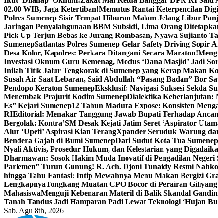
Ikut ‘Dilahap’ Oknum!
Zakat Mal Ketua Banggar DPR RI Said A
02.00 WIB, Jaga Ketertiban!
Memutus Rantai Keterpencilan Dig
Polres Sumenep Sisir Tempat Hiburan Malam Jelang Libur Pan
Jaringan Penyalahgunaan BBM Subsidi, Lima Orang Ditetapka
Pick Up Terjun Bebas ke Jurang Rombasan, Nyawa Sujianto Ta
Sumenep
Satlantas Polres Sumenep Gelar Safety Driving Sopir
Desa Kolor, Kapolres: Perkara Ditangani Secara Maraton!
Mengu
Investasi Oknum Guru Kemenag, Modus ‘Dana Masjid’ Jadi So
Inilah Titik Jalur Tengkorak di Sumenep yang Kerap Makan K
Susah Air Saat Lebaran, Said Abdullah “Pasang Badan” Bor Sa
Pendopo Keraton Sumenep
Eksklusif: Navigasi Suksesi Sekda S
Menembak Prajurit Kodim Sumenep
Dialektika Keberlanjutan:
Es” Kejari Sumenep
12 Tahun Madura Expose: Konsisten Meng
RI
Editorial: Menakar Tanggung Jawab Bupati Terhadap Anca
Bergolak: Kontra’SM Desak Kejati Jatim Seret ‘Aspirator Utam
Alur ‘Upeti’ Aspirasi Kian Terang
Xpander Seruduk Warung dan
Bendera Gajah di Bumi Sumenep
Dari Sudut Kota Tua Sumenep 
Nyali Aktivis, Prosedur Hukum, dan Kelestarian yang Digadaik
Dharmawan: Sosok Hakim Muda Inovatif di Pengadilan Negeri
Parlemen” Turun Gunung! R. Ach. Djoni Tunaidy Resmi Nahk
hingga Tahu Fantasi: Intip Mewahnya Menu Makan Bergizi Gra
Lengkapnya
Tongkang Muatan CPO Bocor di Perairan Giliyang
Mahasiswa
Menguji Kebenaran Materil di Balik Skandal Gandin
Tanah Tandus Jadi Hamparan Padi Lewat Teknologi ‘Hujan Bu
Sab. Agu 8th, 2026