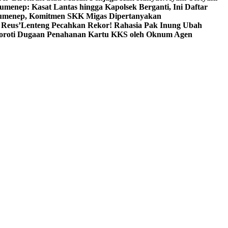
umenep: Kasat Lantas hingga Kapolsek Berganti, Ini Daftar
menep, Komitmen SKK Migas Dipertanyakan
 Reus’
Lenteng Pecahkan Rekor! Rahasia Pak Inung Ubah
Soroti Dugaan Penahanan Kartu KKS oleh Oknum Agen