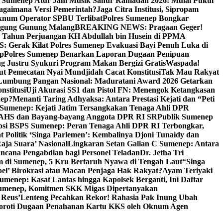
i Sumenep Atur Jam Musik Sahur Ramadan 2026: Mulai Pukul
Bagaimana Versi Pemerintah?
Jaga Citra Institusi, Sipropam
knum Operator SPBU Terlibat
Polres Sumenep Bongkar
gung Gunung Malang
BREAKING NEWS: Pragaan Geger!
3 Tahun Perjuangan KH Abdullah bin Husein di PPMA
erak Kilat Polres Sumenep Evakuasi Bayi Penuh Luka di
ep
Polres Sumenep Benarkan Laporan Dugaan Penipuan
ng Justru Syukuri Program Makan Bergizi Gratis
Waspada!
ut Pemecatan Nyai Mundjidah Cacat Konstitusi
Tak Mau Rakyat
Lumbung Pangan Nasional: Maduratani Award 2026 Getarkan
nstitusi
Uji Akurasi SS1 dan Pistol FN: Menengok Ketangkasan
nep?
Menanti Taring Adhyaksa: Antara Prestasi Kejati dan “Peti
Sumenep: Kejati Jatim Tersangkakan Tenaga Ahli DPR
 AHS dan Bayang-bayang Anggota DPR RI SR
Publik Sumenep
psi BSPS Sumenep: Peran Tenaga Ahli DPR RI Terbongkar,
 Politik ‘Singa Parlemen’: Kembalinya Djoni Tunaidy dan
aja Suara’ Nasional
Lingkaran Setan Galian C Sumenep: Antara
ncana Pengabdian bagi Personel Teladan
Dr. Jetha Tri
 di Sumenep, 5 Kru Bertaruh Nyawa di Tengah Laut
“Singa
pel’ Birokrasi atau Macan Penjaga Hak Rakyat?
Ayam Teriyaki
umenep: Kasat Lantas hingga Kapolsek Berganti, Ini Daftar
menep, Komitmen SKK Migas Dipertanyakan
 Reus’
Lenteng Pecahkan Rekor! Rahasia Pak Inung Ubah
Soroti Dugaan Penahanan Kartu KKS oleh Oknum Agen