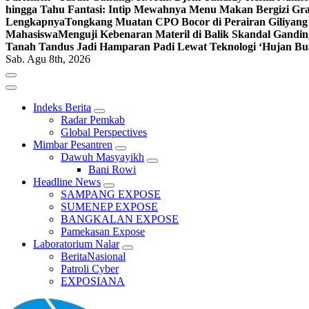
hingga Tahu Fantasi: Intip Mewahnya Menu Makan Bergizi Gra
Lengkapnya
Tongkang Muatan CPO Bocor di Perairan Giliyang
Mahasiswa
Menguji Kebenaran Materil di Balik Skandal Gandin
Tanah Tandus Jadi Hamparan Padi Lewat Teknologi ‘Hujan Bu
Sab. Agu 8th, 2026
Indeks Berita
Radar Pemkab
Global Perspectives
Mimbar Pesantren
Dawuh Masyayikh
Bani Rowi
Headline News
SAMPANG EXPOSE
SUMENEP EXPOSE
BANGKALAN EXPOSE
Pamekasan Expose
Laboratorium Nalar
BeritaNasional
Patroli Cyber
EXPOSIANA