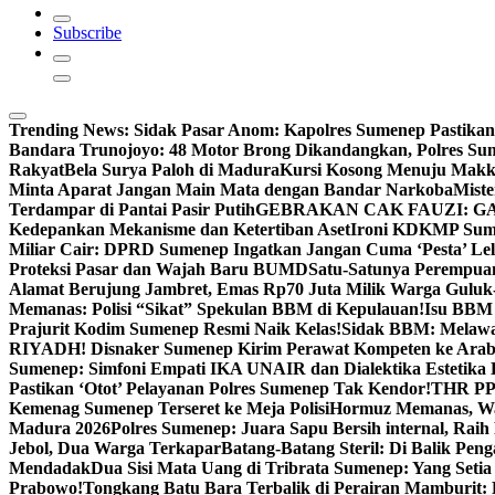
Subscribe
Trending News:
Sidak Pasar Anom: Kapolres Sumenep Pastikan
Bandara Trunojoyo: 48 Motor Brong Dikandangkan, Polres Su
Rakyat
Bela Surya Paloh di Madura
Kursi Kosong Menuju Mak
Minta Aparat Jangan Main Mata dengan Bandar Narkoba
Miste
Terdampar di Pantai Pasir Putih
GEBRAKAN CAK FAUZI: G
Kedepankan Mekanisme dan Ketertiban Aset
Ironi KDKMP Sumen
Miliar Cair: DPRD Sumenep Ingatkan Jangan Cuma ‘Pesta’ Lel
Proteksi Pasar dan Wajah Baru BUMD
Satu-Satunya Perempuan 
Alamat Berujung Jambret, Emas Rp70 Juta Milik Warga Guluk
Memanas: Polisi “Sikat” Spekulan BBM di Kepulauan!
Isu BBM 
Prajurit Kodim Sumenep Resmi Naik Kelas!
Sidak BBM: Melaw
RIYADH! Disnaker Sumenep Kirim Perawat Kompeten ke Arab
Sumenep: Simfoni Empati IKA UNAIR dan Dialektika Estetika
Pastikan ‘Otot’ Pelayanan Polres Sumenep Tak Kendor!
THR PPP
Kemenag Sumenep Terseret ke Meja Polisi
Hormuz Memanas, Wak
Madura 2026
Polres Sumenep: Juara Sapu Bersih internal, Raih 
Jebol, Dua Warga Terkapar
Batang-Batang Steril: Di Balik Pe
Mendadak
Dua Sisi Mata Uang di Tribrata Sumenep: Yang Setia
Prabowo!
Tongkang Batu Bara Terbalik di Perairan Mamburit: 