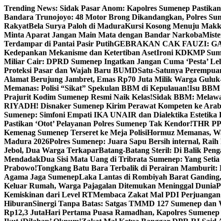
Skip
Trending News:
Sidak Pasar Anom: Kapolres Sumenep Pastikan
to
Bandara Trunojoyo: 48 Motor Brong Dikandangkan, Polres Su
content
Rakyat
Bela Surya Paloh di Madura
Kursi Kosong Menuju Mak
Minta Aparat Jangan Main Mata dengan Bandar Narkoba
Miste
Terdampar di Pantai Pasir Putih
GEBRAKAN CAK FAUZI: G
Kedepankan Mekanisme dan Ketertiban Aset
Ironi KDKMP Sumen
Miliar Cair: DPRD Sumenep Ingatkan Jangan Cuma ‘Pesta’ Lel
Proteksi Pasar dan Wajah Baru BUMD
Satu-Satunya Perempuan 
Alamat Berujung Jambret, Emas Rp70 Juta Milik Warga Guluk
Memanas: Polisi “Sikat” Spekulan BBM di Kepulauan!
Isu BBM 
Prajurit Kodim Sumenep Resmi Naik Kelas!
Sidak BBM: Melaw
RIYADH! Disnaker Sumenep Kirim Perawat Kompeten ke Arab
Sumenep: Simfoni Empati IKA UNAIR dan Dialektika Estetika
Pastikan ‘Otot’ Pelayanan Polres Sumenep Tak Kendor!
THR PPP
Kemenag Sumenep Terseret ke Meja Polisi
Hormuz Memanas, Wak
Madura 2026
Polres Sumenep: Juara Sapu Bersih internal, Raih 
Jebol, Dua Warga Terkapar
Batang-Batang Steril: Di Balik Pe
Mendadak
Dua Sisi Mata Uang di Tribrata Sumenep: Yang Setia
Prabowo!
Tongkang Batu Bara Terbalik di Perairan Mamburit: 
Agama Jaga Sumenep
Laka Lantas di Rombiyah Barat Ganding
Keluar Rumah, Warga Pajagalan Ditemukan Meninggal Dunia
P
Kemiskinan dari Level RT
Membaca Zakat Mal PDI Perjuangan S
Hiburan
Sinergi Tanpa Batas: Satgas TMMD 127 Sumenep dan W
Rp12,3 Juta
Hari Pertama Puasa Ramadhan, Kapolres Sumenep 