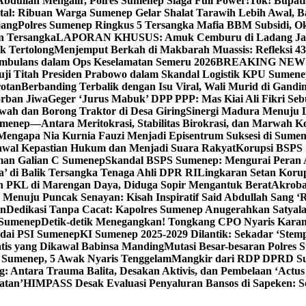
bdullah Mengalir, Polres Sumenep Siaga Full Power!
Tok! Bupat
ital: Ribuan Warga Sumenep Gelar Shalat Tarawih Lebih Awal, 
jang
Polres Sumenep Ringkus 5 Tersangka Mafia BBM Subsidi, O
n Tersangka
LAPORAN KHUSUS: Amuk Cemburu di Ladang Ja
k Tertolong
Menjemput Berkah di Makbarah Muassis: Refleksi 4
 Ambulans dalam Ops Keselamatan Semeru 2026
BREAKING NEWS: G
ji Titah Presiden Prabowo dalam Skandal Logistik KPU Sumen
rotan
Berbanding Terbalik dengan Isu Viral, Wali Murid di Gandi
orban Jiwa
Geger ‘Jurus Mabuk’ DPP PPP: Mas Kiai Ali Fikri Seb
wah dan Borong Traktor di Desa Giring
Sinergi Madura Menuju 
umenep—Antara Meritokrasi, Stabilitas Birokrasi, dan Marwah Ko
 Mengapa Nia Kurnia Fauzi Menjadi Episentrum Suksesi di Sume
awal Kepastian Hukum dan Menjadi Suara Rakyat
Korupsi BSPS 
man Galian C Sumenep
Skandal BSPS Sumenep: Mengurai Peran
a’ di Balik Tersangka Tenaga Ahli DPR RI
Lingkaran Setan Koru
 PKL di Marengan Daya, Diduga Sopir Mengantuk Berat
Akrobat
Menuju Puncak Senayan: Kisah Inspiratif Said Abdullah Sang ‘R
an
Dedikasi Tanpa Cacat: Kapolres Sumenep Anugerahkan Satyala
 Sumenep
Detik-detik Menegangkan! Tongkang CPO Nyaris Karam
odai PSI Sumenep
KI Sumenep 2025-2029 Dilantik: Sekadar ‘Stem
tis yang Dikawal Babinsa Manding
Mutasi Besar-besaran Polres S
 Sumenep, 5 Awak Nyaris Tenggelam
Mangkir dari RDP DPRD Su
g: Antara Trauma Balita, Desakan Aktivis, dan Pembelaan ‘Actus
atan’
HIMPASS Desak Evaluasi Penyaluran Bansos di Sapeken: 