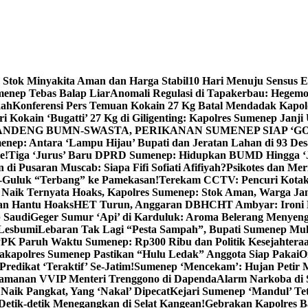
 Stok Minyakita Aman dan Harga Stabil
10 Hari Menuju Sensus 
menep Tebas Balap Liar
Anomali Regulasi di Tapakerbau: Hegemo
kah
Konferensi Pers Temuan Kokain 27 Kg Batal Mendadak Kapol
ri Kokain ‘Bugatti’ 27 Kg di Giligenting: Kapolres Sumenep Janji
ANDENG BUMN-SWASTA, PERIKANAN SUMENEP SIAP ‘GO
ep: Antara ‘Lampu Hijau’ Bupati dan Jeratan Lahan di 93 Des
e!
Tiga ‘Jurus’ Baru DPRD Sumenep: Hidupkan BUMD Hingga ‘
di Pusaran Muscab: Siapa Fifi Sofiati Afifiyah?
Psikotes dan Me
-Guluk “Terbang” ke Pamekasan!
Terekam CCTV: Pencuri Kotak
Naik Ternyata Hoaks, Kapolres Sumenep: Stok Aman, Warga Ja
an Hantu Hoaks
HET Turun, Anggaran DBHCHT Ambyar: Ironi 
 Saudi
Geger Sumur ‘Api’ di Karduluk: Aroma Belerang Menyengat
 Lesbumi
Lebaran Tak Lagi “Pesta Sampah”, Bupati Sumenep Mul
K Paruh Waktu Sumenep: Rp300 Ribu dan Politik Kesejahteraa
apolres Sumenep Pastikan “Hulu Ledak” Anggota Siap Pakai
O
Predikat ‘Teraktif’ Se-Jatim!
Sumenep ‘Mencekam’: Hujan Petir M
ngamanan VVIP Menteri Trenggono di Dapenda
Alarm Narkoba di S
 Naik Pangkat, Yang ‘Nakal’ Dipecat
Kejari Sumenep ‘Mandul’ Te
Detik-detik Menegangkan di Selat Kangean!
Gebrakan Kapolres 