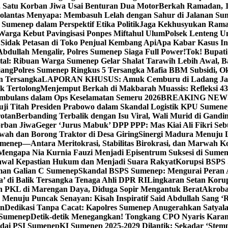
, Satu Korban Jiwa Usai Benturan Dua Motor
Berkah Ramadan, 1
olantas Menyapa: Membasuh Lelah dengan Sahur di Jalanan Su
umenep dalam Perspektif Etika Politik
Jaga Kekhusyukan Rama
arga Kebut Pavingisasi Ponpes Miftahul Ulum
Polsek Lenteng U
Sidak Petasan di Toko Penjual Kembang Api
Apa Kabar Kasus I
bdullah Mengalir, Polres Sumenep Siaga Full Power!
Tok! Bupat
ital: Ribuan Warga Sumenep Gelar Shalat Tarawih Lebih Awal, 
jang
Polres Sumenep Ringkus 5 Tersangka Mafia BBM Subsidi, O
n Tersangka
LAPORAN KHUSUS: Amuk Cemburu di Ladang Ja
k Tertolong
Menjemput Berkah di Makbarah Muassis: Refleksi 4
 Ambulans dalam Ops Keselamatan Semeru 2026
BREAKING NEWS: G
ji Titah Presiden Prabowo dalam Skandal Logistik KPU Sumen
rotan
Berbanding Terbalik dengan Isu Viral, Wali Murid di Gandi
orban Jiwa
Geger ‘Jurus Mabuk’ DPP PPP: Mas Kiai Ali Fikri Seb
wah dan Borong Traktor di Desa Giring
Sinergi Madura Menuju 
umenep—Antara Meritokrasi, Stabilitas Birokrasi, dan Marwah Ko
 Mengapa Nia Kurnia Fauzi Menjadi Episentrum Suksesi di Sume
awal Kepastian Hukum dan Menjadi Suara Rakyat
Korupsi BSPS 
man Galian C Sumenep
Skandal BSPS Sumenep: Mengurai Peran
a’ di Balik Tersangka Tenaga Ahli DPR RI
Lingkaran Setan Koru
 PKL di Marengan Daya, Diduga Sopir Mengantuk Berat
Akrobat
Menuju Puncak Senayan: Kisah Inspiratif Said Abdullah Sang ‘R
an
Dedikasi Tanpa Cacat: Kapolres Sumenep Anugerahkan Satyala
 Sumenep
Detik-detik Menegangkan! Tongkang CPO Nyaris Karam
odai PSI Sumenep
KI Sumenep 2025-2029 Dilantik: Sekadar ‘Stem