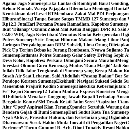
Agama Jaga Sumenep
Laka Lantas di Rombiyah Barat Ganding
Keluar Rumah, Warga Pajagalan Ditemukan Meninggal Dunia
P
Kemiskinan dari Level RT
Membaca Zakat Mal PDI Perjuangan S
Hiburan
Sinergi Tanpa Batas: Satgas TMMD 127 Sumenep dan W
Rp12,3 Juta
Hari Pertama Puasa Ramadhan, Kapolres Sumenep 
Ikut ‘Dilahap’ Oknum!
Zakat Mal Ketua Banggar DPR RI Said A
02.00 WIB, Jaga Ketertiban!
Memutus Rantai Keterpencilan Dig
Polres Sumenep Sisir Tempat Hiburan Malam Jelang Libur Pan
Jaringan Penyalahgunaan BBM Subsidi, Lima Orang Ditetapka
Pick Up Terjun Bebas ke Jurang Rombasan, Nyawa Sujianto Ta
Sumenep
Satlantas Polres Sumenep Gelar Safety Driving Sopir
Desa Kolor, Kapolres: Perkara Ditangani Secara Maraton!
Mengu
Investasi Oknum Guru Kemenag, Modus ‘Dana Masjid’ Jadi So
Inilah Titik Jalur Tengkorak di Sumenep yang Kerap Makan K
Susah Air Saat Lebaran, Said Abdullah “Pasang Badan” Bor Sa
Pendopo Keraton Sumenep
Eksklusif: Navigasi Suksesi Sekda S
Menembak Prajurit Kodim Sumenep
Dialektika Keberlanjutan:
Es” Kejari Sumenep
12 Tahun Madura Expose: Konsisten Meng
RI
Editorial: Menakar Tanggung Jawab Bupati Terhadap Anca
Bergolak: Kontra’SM Desak Kejati Jatim Seret ‘Aspirator Utam
Alur ‘Upeti’ Aspirasi Kian Terang
Xpander Seruduk Warung dan
Bendera Gajah di Bumi Sumenep
Dari Sudut Kota Tua Sumenep 
Nyali Aktivis, Prosedur Hukum, dan Kelestarian yang Digadaik
Dharmawan: Sosok Hakim Muda Inovatif di Pengadilan Negeri
Parlemen” Turun Gunung! R. Ach. Djoni Tunaidy Resmi Nahk