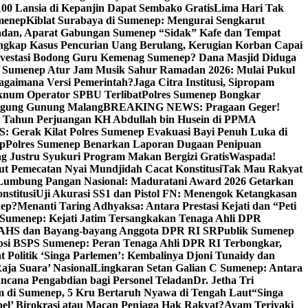
00 Lansia di Kepanjin Dapat Sembako Gratis
Lima Hari Tak
menep
Kiblat Surabaya di Sumenep: Mengurai Sengkarut
dan, Aparat Gabungan Sumenep “Sidak” Kafe dan Tempat
ngkap Kasus Pencurian Uang Berulang, Kerugian Korban Capai
nvestasi Bodong Guru Kemenag Sumenep? Dana Masjid Diduga
i Sumenep Atur Jam Musik Sahur Ramadan 2026: Mulai Pukul
Bagaimana Versi Pemerintah?
Jaga Citra Institusi, Sipropam
knum Operator SPBU Terlibat
Polres Sumenep Bongkar
gung Gunung Malang
BREAKING NEWS: Pragaan Geger!
3 Tahun Perjuangan KH Abdullah bin Husein di PPMA
erak Kilat Polres Sumenep Evakuasi Bayi Penuh Luka di
ep
Polres Sumenep Benarkan Laporan Dugaan Penipuan
ng Justru Syukuri Program Makan Bergizi Gratis
Waspada!
ut Pemecatan Nyai Mundjidah Cacat Konstitusi
Tak Mau Rakyat
Lumbung Pangan Nasional: Maduratani Award 2026 Getarkan
nstitusi
Uji Akurasi SS1 dan Pistol FN: Menengok Ketangkasan
nep?
Menanti Taring Adhyaksa: Antara Prestasi Kejati dan “Peti
Sumenep: Kejati Jatim Tersangkakan Tenaga Ahli DPR
 AHS dan Bayang-bayang Anggota DPR RI SR
Publik Sumenep
psi BSPS Sumenep: Peran Tenaga Ahli DPR RI Terbongkar,
 Politik ‘Singa Parlemen’: Kembalinya Djoni Tunaidy dan
aja Suara’ Nasional
Lingkaran Setan Galian C Sumenep: Antara
ncana Pengabdian bagi Personel Teladan
Dr. Jetha Tri
 di Sumenep, 5 Kru Bertaruh Nyawa di Tengah Laut
“Singa
pel’ Birokrasi atau Macan Penjaga Hak Rakyat?
Ayam Teriyaki