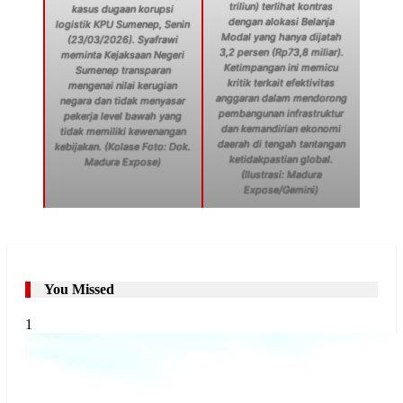
triliun) terlihat kontras
kasus dugaan korupsi
dengan alokasi Belanja
logistik KPU Sumenep, Senin
Modal yang hanya dijatah
(23/03/2026). Syafrawi
3,2 persen (Rp73,8 miliar).
meminta Kejaksaan Negeri
Ketimpangan ini memicu
Sumenep transparan
kritik terkait efektivitas
mengenai nilai kerugian
anggaran dalam mendorong
negara dan tidak menyasar
pembangunan infrastruktur
pekerja level bawah yang
dan kemandirian ekonomi
tidak memiliki kewenangan
daerah di tengah tantangan
kebijakan. (Kolase Foto: Dok.
ketidakpastian global.
Madura Expose)
(Ilustrasi: Madura
Expose/Gemini)
You Missed
1