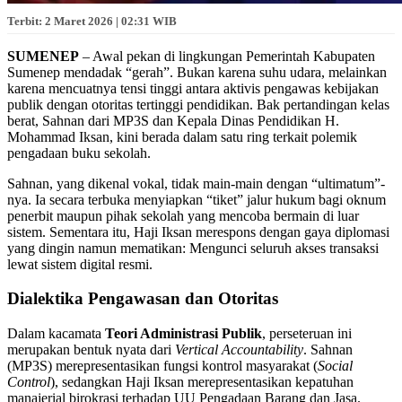
Terbit: 2 Maret 2026 | 02:31 WIB
SUMENEP
– Awal pekan di lingkungan Pemerintah Kabupaten
Sumenep mendadak “gerah”. Bukan karena suhu udara, melainkan
karena mencuatnya tensi tinggi antara aktivis pengawas kebijakan
publik dengan otoritas tertinggi pendidikan. Bak pertandingan kelas
berat, Sahnan dari MP3S dan Kepala Dinas Pendidikan H.
Mohammad Iksan, kini berada dalam satu ring terkait polemik
pengadaan buku sekolah.
Sahnan, yang dikenal vokal, tidak main-main dengan “ultimatum”-
nya. Ia secara terbuka menyiapkan “tiket” jalur hukum bagi oknum
penerbit maupun pihak sekolah yang mencoba bermain di luar
sistem. Sementara itu, Haji Iksan merespons dengan gaya diplomasi
yang dingin namun mematikan: Mengunci seluruh akses transaksi
lewat sistem digital resmi.
Dialektika Pengawasan dan Otoritas
Dalam kacamata
Teori Administrasi Publik
, perseteruan ini
merupakan bentuk nyata dari
Vertical Accountability
. Sahnan
(MP3S) merepresentasikan fungsi kontrol masyarakat (
Social
Control
), sedangkan Haji Iksan merepresentasikan kepatuhan
manajerial birokrasi terhadap UU Pengadaan Barang dan Jasa.