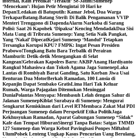
internal, Raih Predikat ‘Teraktif’ Se-Jatim!
Sumenep
‘Mencekam’: Hujan Petir Mengintai 10 Hari ke
Depan!
Ledakan di Batuputih: Kamar Jebol, Dua Warga
Terkapar
Batang-Batang Steril: Di Balik Pengamanan VVIP
Menteri Trenggono di Dapenda
Alarm Narkoba di Sarang
Polisi: Saat 26 Kapolsek ‘Dipaksa’ Kencing Mendadak
Dua Sisi
Mata Uang di Tribrata Sumenep: Yang Setia Naik Pangkat,
Yang ‘Nakal’ Dipecat
Kejari Sumenep ‘Mandul’ Tetapkan
Tersangka Korupsi KPU? FMPK: Ingat Pesan Presiden
Prabowo!
Tongkang Batu Bara Terbalik di Perairan
Mamburit: Detik-detik Menegangkan di Selat
Kangean!
Gebrakan Kapolres Baru: AKBP Anang Hardiyanto
Rangkul Mahasiswa dan Tokoh Agama Jaga Sumenep
Laka
Lantas di Rombiyah Barat Ganding, Satu Korban Jiwa Usai
Benturan Dua Motor
Berkah Ramadan, 100 Lansia di
Kepanjin Dapat Sembako Gratis
Lima Hari Tak Keluar
Rumah, Warga Pajagalan Ditemukan Meninggal
Dunia
Polantas Menyapa: Membasuh Lelah dengan Sahur di
Jalanan Sumenep
Kiblat Surabaya di Sumenep: Mengurai
Sengkarut Kemiskinan dari Level RT
Membaca Zakat Mal PDI
Perjuangan Sumenep dalam Perspektif Etika Politik
Jaga
Kekhusyukan Ramadan, Aparat Gabungan Sumenep “Sidak”
Kafe dan Tempat Hiburan
Sinergi Tanpa Batas: Satgas TMMD
127 Sumenep dan Warga Kebut Pavingisasi Ponpes Miftahul
Ulum
Polsek Lenteng Ungkap Kasus Pencurian Uang Berulang,