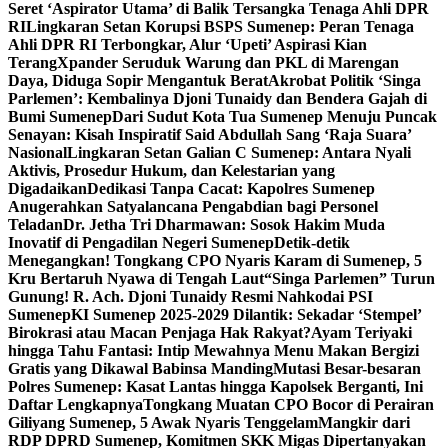
Seret ‘Aspirator Utama’ di Balik Tersangka Tenaga Ahli DPR
RI
Lingkaran Setan Korupsi BSPS Sumenep: Peran Tenaga
Ahli DPR RI Terbongkar, Alur ‘Upeti’ Aspirasi Kian
Terang
Xpander Seruduk Warung dan PKL di Marengan
Daya, Diduga Sopir Mengantuk Berat
Akrobat Politik ‘Singa
Parlemen’: Kembalinya Djoni Tunaidy dan Bendera Gajah di
Bumi Sumenep
Dari Sudut Kota Tua Sumenep Menuju Puncak
Senayan: Kisah Inspiratif Said Abdullah Sang ‘Raja Suara’
Nasional
Lingkaran Setan Galian C Sumenep: Antara Nyali
Aktivis, Prosedur Hukum, dan Kelestarian yang
Digadaikan
Dedikasi Tanpa Cacat: Kapolres Sumenep
Anugerahkan Satyalancana Pengabdian bagi Personel
Teladan
Dr. Jetha Tri Dharmawan: Sosok Hakim Muda
Inovatif di Pengadilan Negeri Sumenep
Detik-detik
Menegangkan! Tongkang CPO Nyaris Karam di Sumenep, 5
Kru Bertaruh Nyawa di Tengah Laut
“Singa Parlemen” Turun
Gunung! R. Ach. Djoni Tunaidy Resmi Nahkodai PSI
Sumenep
KI Sumenep 2025-2029 Dilantik: Sekadar ‘Stempel’
Birokrasi atau Macan Penjaga Hak Rakyat?
Ayam Teriyaki
hingga Tahu Fantasi: Intip Mewahnya Menu Makan Bergizi
Gratis yang Dikawal Babinsa Manding
Mutasi Besar-besaran
Polres Sumenep: Kasat Lantas hingga Kapolsek Berganti, Ini
Daftar Lengkapnya
Tongkang Muatan CPO Bocor di Perairan
Giliyang Sumenep, 5 Awak Nyaris Tenggelam
Mangkir dari
RDP DPRD Sumenep, Komitmen SKK Migas Dipertanyakan