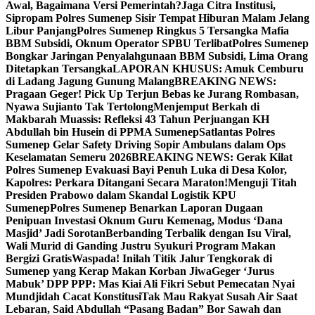
Awal, Bagaimana Versi Pemerintah?
Jaga Citra Institusi,
Sipropam Polres Sumenep Sisir Tempat Hiburan Malam Jelang
Libur Panjang
Polres Sumenep Ringkus 5 Tersangka Mafia
BBM Subsidi, Oknum Operator SPBU Terlibat
Polres Sumenep
Bongkar Jaringan Penyalahgunaan BBM Subsidi, Lima Orang
Ditetapkan Tersangka
LAPORAN KHUSUS: Amuk Cemburu
di Ladang Jagung Gunung Malang
BREAKING NEWS:
Pragaan Geger! Pick Up Terjun Bebas ke Jurang Rombasan,
Nyawa Sujianto Tak Tertolong
Menjemput Berkah di
Makbarah Muassis: Refleksi 43 Tahun Perjuangan KH
Abdullah bin Husein di PPMA Sumenep
Satlantas Polres
Sumenep Gelar Safety Driving Sopir Ambulans dalam Ops
Keselamatan Semeru 2026
BREAKING NEWS: Gerak Kilat
Polres Sumenep Evakuasi Bayi Penuh Luka di Desa Kolor,
Kapolres: Perkara Ditangani Secara Maraton!
Menguji Titah
Presiden Prabowo dalam Skandal Logistik KPU
Sumenep
Polres Sumenep Benarkan Laporan Dugaan
Penipuan Investasi Oknum Guru Kemenag, Modus ‘Dana
Masjid’ Jadi Sorotan
Berbanding Terbalik dengan Isu Viral,
Wali Murid di Ganding Justru Syukuri Program Makan
Bergizi Gratis
Waspada! Inilah Titik Jalur Tengkorak di
Sumenep yang Kerap Makan Korban Jiwa
Geger ‘Jurus
Mabuk’ DPP PPP: Mas Kiai Ali Fikri Sebut Pemecatan Nyai
Mundjidah Cacat Konstitusi
Tak Mau Rakyat Susah Air Saat
Lebaran, Said Abdullah “Pasang Badan” Bor Sawah dan