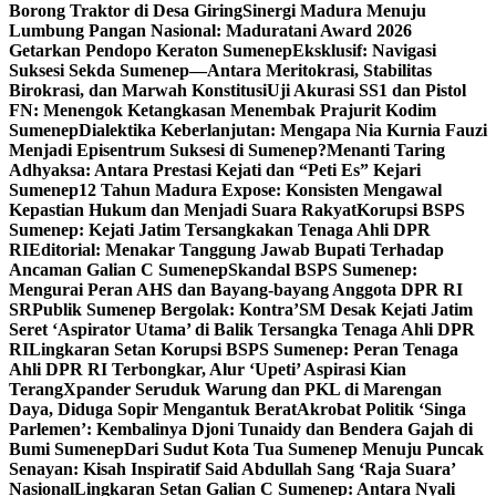
Borong Traktor di Desa Giring
Sinergi Madura Menuju
Lumbung Pangan Nasional: Maduratani Award 2026
Getarkan Pendopo Keraton Sumenep
Eksklusif: Navigasi
Suksesi Sekda Sumenep—Antara Meritokrasi, Stabilitas
Birokrasi, dan Marwah Konstitusi
Uji Akurasi SS1 dan Pistol
FN: Menengok Ketangkasan Menembak Prajurit Kodim
Sumenep
Dialektika Keberlanjutan: Mengapa Nia Kurnia Fauzi
Menjadi Episentrum Suksesi di Sumenep?
Menanti Taring
Adhyaksa: Antara Prestasi Kejati dan “Peti Es” Kejari
Sumenep
12 Tahun Madura Expose: Konsisten Mengawal
Kepastian Hukum dan Menjadi Suara Rakyat
Korupsi BSPS
Sumenep: Kejati Jatim Tersangkakan Tenaga Ahli DPR
RI
Editorial: Menakar Tanggung Jawab Bupati Terhadap
Ancaman Galian C Sumenep
Skandal BSPS Sumenep:
Mengurai Peran AHS dan Bayang-bayang Anggota DPR RI
SR
Publik Sumenep Bergolak: Kontra’SM Desak Kejati Jatim
Seret ‘Aspirator Utama’ di Balik Tersangka Tenaga Ahli DPR
RI
Lingkaran Setan Korupsi BSPS Sumenep: Peran Tenaga
Ahli DPR RI Terbongkar, Alur ‘Upeti’ Aspirasi Kian
Terang
Xpander Seruduk Warung dan PKL di Marengan
Daya, Diduga Sopir Mengantuk Berat
Akrobat Politik ‘Singa
Parlemen’: Kembalinya Djoni Tunaidy dan Bendera Gajah di
Bumi Sumenep
Dari Sudut Kota Tua Sumenep Menuju Puncak
Senayan: Kisah Inspiratif Said Abdullah Sang ‘Raja Suara’
Nasional
Lingkaran Setan Galian C Sumenep: Antara Nyali