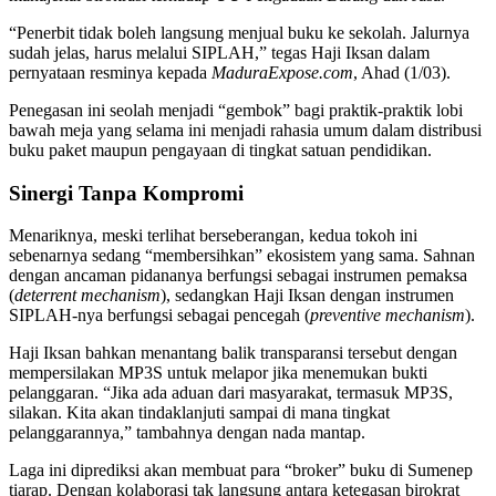
“Penerbit tidak boleh langsung menjual buku ke sekolah. Jalurnya
sudah jelas, harus melalui SIPLAH,” tegas Haji Iksan dalam
pernyataan resminya kepada
MaduraExpose.com
, Ahad (1/03).
Penegasan ini seolah menjadi “gembok” bagi praktik-praktik lobi
bawah meja yang selama ini menjadi rahasia umum dalam distribusi
buku paket maupun pengayaan di tingkat satuan pendidikan.
Sinergi Tanpa Kompromi
Menariknya, meski terlihat berseberangan, kedua tokoh ini
sebenarnya sedang “membersihkan” ekosistem yang sama. Sahnan
dengan ancaman pidananya berfungsi sebagai instrumen pemaksa
(
deterrent mechanism
), sedangkan Haji Iksan dengan instrumen
SIPLAH-nya berfungsi sebagai pencegah (
preventive mechanism
).
Haji Iksan bahkan menantang balik transparansi tersebut dengan
mempersilakan MP3S untuk melapor jika menemukan bukti
pelanggaran. “Jika ada aduan dari masyarakat, termasuk MP3S,
silakan. Kita akan tindaklanjuti sampai di mana tingkat
pelanggarannya,” tambahnya dengan nada mantap.
Laga ini diprediksi akan membuat para “broker” buku di Sumenep
tiarap. Dengan kolaborasi tak langsung antara ketegasan birokrat