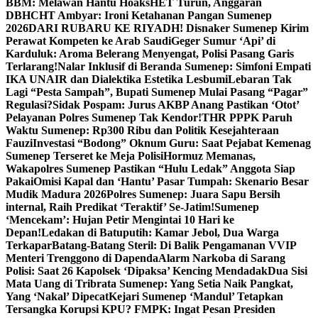
BBM: Melawan Hantu Hoaks
HET Turun, Anggaran
DBHCHT Ambyar: Ironi Ketahanan Pangan Sumenep
2026
DARI RUBARU KE RIYADH! Disnaker Sumenep Kirim
Perawat Kompeten ke Arab Saudi
Geger Sumur ‘Api’ di
Karduluk: Aroma Belerang Menyengat, Polisi Pasang Garis
Terlarang!
Nalar Inklusif di Beranda Sumenep: Simfoni Empati
IKA UNAIR dan Dialektika Estetika Lesbumi
Lebaran Tak
Lagi “Pesta Sampah”, Bupati Sumenep Mulai Pasang “Pagar”
Regulasi?
Sidak Pospam: Jurus AKBP Anang Pastikan ‘Otot’
Pelayanan Polres Sumenep Tak Kendor!
THR PPPK Paruh
Waktu Sumenep: Rp300 Ribu dan Politik Kesejahteraan
Fauzi
Investasi “Bodong” Oknum Guru: Saat Pejabat Kemenag
Sumenep Terseret ke Meja Polisi
Hormuz Memanas,
Wakapolres Sumenep Pastikan “Hulu Ledak” Anggota Siap
Pakai
Omisi Kapal dan ‘Hantu’ Pasar Tumpah: Skenario Besar
Mudik Madura 2026
Polres Sumenep: Juara Sapu Bersih
internal, Raih Predikat ‘Teraktif’ Se-Jatim!
Sumenep
‘Mencekam’: Hujan Petir Mengintai 10 Hari ke
Depan!
Ledakan di Batuputih: Kamar Jebol, Dua Warga
Terkapar
Batang-Batang Steril: Di Balik Pengamanan VVIP
Menteri Trenggono di Dapenda
Alarm Narkoba di Sarang
Polisi: Saat 26 Kapolsek ‘Dipaksa’ Kencing Mendadak
Dua Sisi
Mata Uang di Tribrata Sumenep: Yang Setia Naik Pangkat,
Yang ‘Nakal’ Dipecat
Kejari Sumenep ‘Mandul’ Tetapkan
Tersangka Korupsi KPU? FMPK: Ingat Pesan Presiden