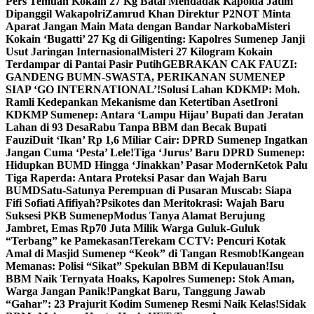
Pers Temuan Kokain 27 Kg Batal Mendadak Kapolda Jatim
Dipanggil Wakapolri
Zamrud Khan Direktur P2NOT Minta
Aparat Jangan Main Mata dengan Bandar Narkoba
Misteri
Kokain ‘Bugatti’ 27 Kg di Giligenting: Kapolres Sumenep Janji
Usut Jaringan Internasional
Misteri 27 Kilogram Kokain
Terdampar di Pantai Pasir Putih
GEBRAKAN CAK FAUZI:
GANDENG BUMN-SWASTA, PERIKANAN SUMENEP
SIAP ‘GO INTERNATIONAL’!
Solusi Lahan KDKMP: Moh.
Ramli Kedepankan Mekanisme dan Ketertiban Aset
Ironi
KDKMP Sumenep: Antara ‘Lampu Hijau’ Bupati dan Jeratan
Lahan di 93 Desa
Rabu Tanpa BBM dan Becak Bupati
Fauzi
Duit ‘Ikan’ Rp 1,6 Miliar Cair: DPRD Sumenep Ingatkan
Jangan Cuma ‘Pesta’ Lele!
Tiga ‘Jurus’ Baru DPRD Sumenep:
Hidupkan BUMD Hingga ‘Jinakkan’ Pasar Modern
Ketok Palu
Tiga Raperda: Antara Proteksi Pasar dan Wajah Baru
BUMD
Satu-Satunya Perempuan di Pusaran Muscab: Siapa
Fifi Sofiati Afifiyah?
Psikotes dan Meritokrasi: Wajah Baru
Suksesi PKB Sumenep
Modus Tanya Alamat Berujung
Jambret, Emas Rp70 Juta Milik Warga Guluk-Guluk
“Terbang” ke Pamekasan!
Terekam CCTV: Pencuri Kotak
Amal di Masjid Sumenep “Keok” di Tangan Resmob!
Kangean
Memanas: Polisi “Sikat” Spekulan BBM di Kepulauan!
Isu
BBM Naik Ternyata Hoaks, Kapolres Sumenep: Stok Aman,
Warga Jangan Panik!
Pangkat Baru, Tanggung Jawab
“Gahar”: 23 Prajurit Kodim Sumenep Resmi Naik Kelas!
Sidak