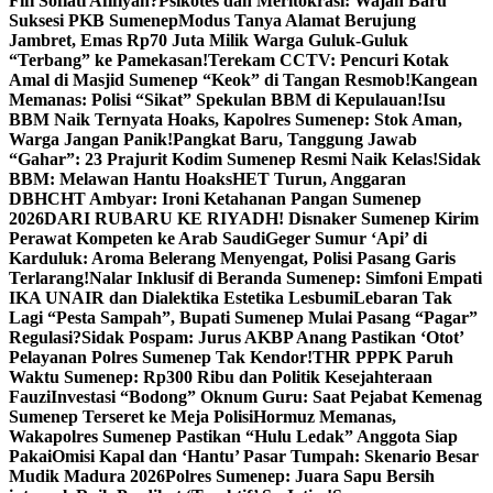
Fifi Sofiati Afifiyah?
Psikotes dan Meritokrasi: Wajah Baru
Suksesi PKB Sumenep
Modus Tanya Alamat Berujung
Jambret, Emas Rp70 Juta Milik Warga Guluk-Guluk
“Terbang” ke Pamekasan!
Terekam CCTV: Pencuri Kotak
Amal di Masjid Sumenep “Keok” di Tangan Resmob!
Kangean
Memanas: Polisi “Sikat” Spekulan BBM di Kepulauan!
Isu
BBM Naik Ternyata Hoaks, Kapolres Sumenep: Stok Aman,
Warga Jangan Panik!
Pangkat Baru, Tanggung Jawab
“Gahar”: 23 Prajurit Kodim Sumenep Resmi Naik Kelas!
Sidak
BBM: Melawan Hantu Hoaks
HET Turun, Anggaran
DBHCHT Ambyar: Ironi Ketahanan Pangan Sumenep
2026
DARI RUBARU KE RIYADH! Disnaker Sumenep Kirim
Perawat Kompeten ke Arab Saudi
Geger Sumur ‘Api’ di
Karduluk: Aroma Belerang Menyengat, Polisi Pasang Garis
Terlarang!
Nalar Inklusif di Beranda Sumenep: Simfoni Empati
IKA UNAIR dan Dialektika Estetika Lesbumi
Lebaran Tak
Lagi “Pesta Sampah”, Bupati Sumenep Mulai Pasang “Pagar”
Regulasi?
Sidak Pospam: Jurus AKBP Anang Pastikan ‘Otot’
Pelayanan Polres Sumenep Tak Kendor!
THR PPPK Paruh
Waktu Sumenep: Rp300 Ribu dan Politik Kesejahteraan
Fauzi
Investasi “Bodong” Oknum Guru: Saat Pejabat Kemenag
Sumenep Terseret ke Meja Polisi
Hormuz Memanas,
Wakapolres Sumenep Pastikan “Hulu Ledak” Anggota Siap
Pakai
Omisi Kapal dan ‘Hantu’ Pasar Tumpah: Skenario Besar
Mudik Madura 2026
Polres Sumenep: Juara Sapu Bersih