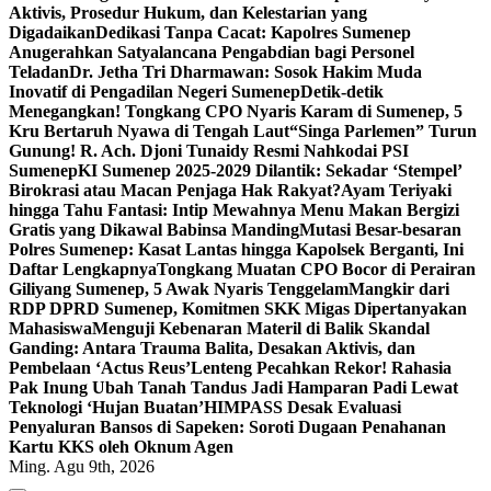
Aktivis, Prosedur Hukum, dan Kelestarian yang
Digadaikan
Dedikasi Tanpa Cacat: Kapolres Sumenep
Anugerahkan Satyalancana Pengabdian bagi Personel
Teladan
Dr. Jetha Tri Dharmawan: Sosok Hakim Muda
Inovatif di Pengadilan Negeri Sumenep
Detik-detik
Menegangkan! Tongkang CPO Nyaris Karam di Sumenep, 5
Kru Bertaruh Nyawa di Tengah Laut
“Singa Parlemen” Turun
Gunung! R. Ach. Djoni Tunaidy Resmi Nahkodai PSI
Sumenep
KI Sumenep 2025-2029 Dilantik: Sekadar ‘Stempel’
Birokrasi atau Macan Penjaga Hak Rakyat?
Ayam Teriyaki
hingga Tahu Fantasi: Intip Mewahnya Menu Makan Bergizi
Gratis yang Dikawal Babinsa Manding
Mutasi Besar-besaran
Polres Sumenep: Kasat Lantas hingga Kapolsek Berganti, Ini
Daftar Lengkapnya
Tongkang Muatan CPO Bocor di Perairan
Giliyang Sumenep, 5 Awak Nyaris Tenggelam
Mangkir dari
RDP DPRD Sumenep, Komitmen SKK Migas Dipertanyakan
Mahasiswa
Menguji Kebenaran Materil di Balik Skandal
Ganding: Antara Trauma Balita, Desakan Aktivis, dan
Pembelaan ‘Actus Reus’
Lenteng Pecahkan Rekor! Rahasia
Pak Inung Ubah Tanah Tandus Jadi Hamparan Padi Lewat
Teknologi ‘Hujan Buatan’
HIMPASS Desak Evaluasi
Penyaluran Bansos di Sapeken: Soroti Dugaan Penahanan
Kartu KKS oleh Oknum Agen
Ming. Agu 9th, 2026