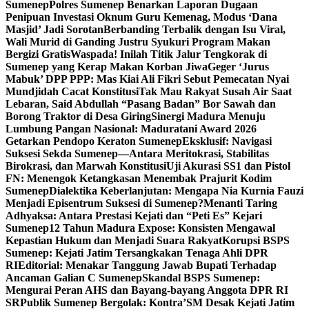
Sumenep
Polres Sumenep Benarkan Laporan Dugaan
Penipuan Investasi Oknum Guru Kemenag, Modus ‘Dana
Masjid’ Jadi Sorotan
Berbanding Terbalik dengan Isu Viral,
Wali Murid di Ganding Justru Syukuri Program Makan
Bergizi Gratis
Waspada! Inilah Titik Jalur Tengkorak di
Sumenep yang Kerap Makan Korban Jiwa
Geger ‘Jurus
Mabuk’ DPP PPP: Mas Kiai Ali Fikri Sebut Pemecatan Nyai
Mundjidah Cacat Konstitusi
Tak Mau Rakyat Susah Air Saat
Lebaran, Said Abdullah “Pasang Badan” Bor Sawah dan
Borong Traktor di Desa Giring
Sinergi Madura Menuju
Lumbung Pangan Nasional: Maduratani Award 2026
Getarkan Pendopo Keraton Sumenep
Eksklusif: Navigasi
Suksesi Sekda Sumenep—Antara Meritokrasi, Stabilitas
Birokrasi, dan Marwah Konstitusi
Uji Akurasi SS1 dan Pistol
FN: Menengok Ketangkasan Menembak Prajurit Kodim
Sumenep
Dialektika Keberlanjutan: Mengapa Nia Kurnia Fauzi
Menjadi Episentrum Suksesi di Sumenep?
Menanti Taring
Adhyaksa: Antara Prestasi Kejati dan “Peti Es” Kejari
Sumenep
12 Tahun Madura Expose: Konsisten Mengawal
Kepastian Hukum dan Menjadi Suara Rakyat
Korupsi BSPS
Sumenep: Kejati Jatim Tersangkakan Tenaga Ahli DPR
RI
Editorial: Menakar Tanggung Jawab Bupati Terhadap
Ancaman Galian C Sumenep
Skandal BSPS Sumenep:
Mengurai Peran AHS dan Bayang-bayang Anggota DPR RI
SR
Publik Sumenep Bergolak: Kontra’SM Desak Kejati Jatim