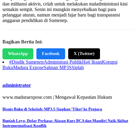
dan militansi aktivis, celah untuk melakukan maladministrasi kini
semakin sempit. Senin ini mungkin menyebalkan bagi para
pelanggar aturan, namun menjadi fajar baru bagi transparansi
anggaran pendidikan di Sumenep.
Bagikan Berita Ini:
WhatsApp
Facebook
X (Twitter)
#Disdik Sumenep
Administrasi Publik
Haji Iksan
Korupsi
Buku
Madura Expose
Sahnan MP3S
Siplah
administrator
www.maduraexpose.com | Mengawal Kepastian Hukum
Navigasi
Bisnis Buku di Sekolah: MP3.S Siapkan ‘Tiket’ ke Penjara
pos
Rupiah Loyo, Dolar Perkasa: Alasan Kurs BCA dan Mandiri Naik Akibat
Instrumentalisasi Konflik