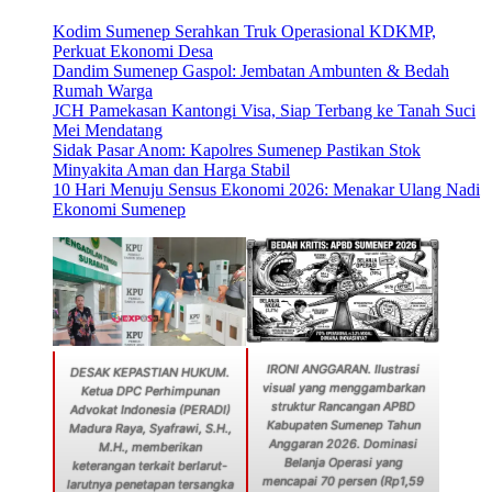
Kodim Sumenep Serahkan Truk Operasional KDKMP,
Perkuat Ekonomi Desa
Dandim Sumenep Gaspol: Jembatan Ambunten & Bedah
Rumah Warga
JCH Pamekasan Kantongi Visa, Siap Terbang ke Tanah Suci
Mei Mendatang
Sidak Pasar Anom: Kapolres Sumenep Pastikan Stok
Minyakita Aman dan Harga Stabil
10 Hari Menuju Sensus Ekonomi 2026: Menakar Ulang Nadi
Ekonomi Sumenep
IRONI ANGGARAN. Ilustrasi
DESAK KEPASTIAN HUKUM.
visual yang menggambarkan
Ketua DPC Perhimpunan
struktur Rancangan APBD
Advokat Indonesia (PERADI)
Kabupaten Sumenep Tahun
Madura Raya, Syafrawi, S.H.,
Anggaran 2026. Dominasi
M.H., memberikan
Belanja Operasi yang
keterangan terkait berlarut-
mencapai 70 persen (Rp1,59
larutnya penetapan tersangka