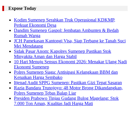
Expose Today
Kodim Sumenep Serahkan Truk Operasional KDKMP,
Perkuat Ekonomi Desa
Dandim Sumenep Gaspol: Jembatan Ambunten & Bedah
Rumah Warga
JCH Pamekasan Kantongi Visa, Siap Terbang ke Tanah Suci
Mei Mendatang
Sidak Pasar Anom: Kapolres Sumenep Pastikan Stok
Minyakita Aman dan Harga Stabil
10 Hari Menuju Sensus Ekonomi 2026: Menakar Ulang Nadi
Ekonomi Sumenep
Polres Sumenep Siaga: Antisipasi Kelangkaan BBM dan
Kenaikan Harga Sembako
Itjenad Audit SPPG Sumenep: Pastikan Gizi Tepat Sasaran
Razia Bandara Trunojoyo: 48 Motor Brong Dikandangkan,
Polres Sumenep Tebas Balap Liar
Presiden Prabowo Tinjau Gudang Bulog Magelang: Stok
7.000 Ton Aman, Kualitas Jadi Harga Mati