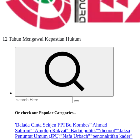
12 Tahun Mengawal Kepastian Hukum
Search
for:
Or check our Popular Categories...
'Balada Cinta Sekjen FPI
'Bu Kombes'
"Ahmad
Sahroni"
"Amplop Rakyat"
"Badai politik"
"dicopot"
"Jaksa
Penuntut Umum (JPU)
"Nafa Urbach"
"penonaktifan kader"