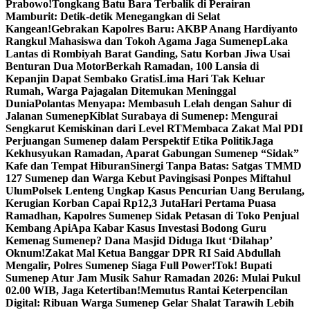
Prabowo!
Tongkang Batu Bara Terbalik di Perairan
Mamburit: Detik-detik Menegangkan di Selat
Kangean!
Gebrakan Kapolres Baru: AKBP Anang Hardiyanto
Rangkul Mahasiswa dan Tokoh Agama Jaga Sumenep
Laka
Lantas di Rombiyah Barat Ganding, Satu Korban Jiwa Usai
Benturan Dua Motor
Berkah Ramadan, 100 Lansia di
Kepanjin Dapat Sembako Gratis
Lima Hari Tak Keluar
Rumah, Warga Pajagalan Ditemukan Meninggal
Dunia
Polantas Menyapa: Membasuh Lelah dengan Sahur di
Jalanan Sumenep
Kiblat Surabaya di Sumenep: Mengurai
Sengkarut Kemiskinan dari Level RT
Membaca Zakat Mal PDI
Perjuangan Sumenep dalam Perspektif Etika Politik
Jaga
Kekhusyukan Ramadan, Aparat Gabungan Sumenep “Sidak”
Kafe dan Tempat Hiburan
Sinergi Tanpa Batas: Satgas TMMD
127 Sumenep dan Warga Kebut Pavingisasi Ponpes Miftahul
Ulum
Polsek Lenteng Ungkap Kasus Pencurian Uang Berulang,
Kerugian Korban Capai Rp12,3 Juta
Hari Pertama Puasa
Ramadhan, Kapolres Sumenep Sidak Petasan di Toko Penjual
Kembang Api
Apa Kabar Kasus Investasi Bodong Guru
Kemenag Sumenep? Dana Masjid Diduga Ikut ‘Dilahap’
Oknum!
Zakat Mal Ketua Banggar DPR RI Said Abdullah
Mengalir, Polres Sumenep Siaga Full Power!
Tok! Bupati
Sumenep Atur Jam Musik Sahur Ramadan 2026: Mulai Pukul
02.00 WIB, Jaga Ketertiban!
Memutus Rantai Keterpencilan
Digital: Ribuan Warga Sumenep Gelar Shalat Tarawih Lebih