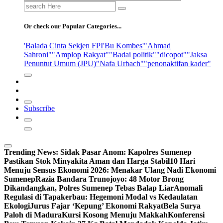
Search
for:
Or check our Popular Categories...
'Balada Cinta Sekjen FPI
'Bu Kombes'
"Ahmad
Sahroni"
"Amplop Rakyat"
"Badai politik"
"dicopot"
"Jaksa
Penuntut Umum (JPU)
"Nafa Urbach"
"penonaktifan kader"
Subscribe
Trending News:
Sidak Pasar Anom: Kapolres Sumenep
Pastikan Stok Minyakita Aman dan Harga Stabil
10 Hari
Menuju Sensus Ekonomi 2026: Menakar Ulang Nadi Ekonomi
Sumenep
Razia Bandara Trunojoyo: 48 Motor Brong
Dikandangkan, Polres Sumenep Tebas Balap Liar
Anomali
Regulasi di Tapakerbau: Hegemoni Modal vs Kedaulatan
Ekologi
Jurus Fajar ‘Kepung’ Ekonomi Rakyat
Bela Surya
Paloh di Madura
Kursi Kosong Menuju Makkah
Konferensi