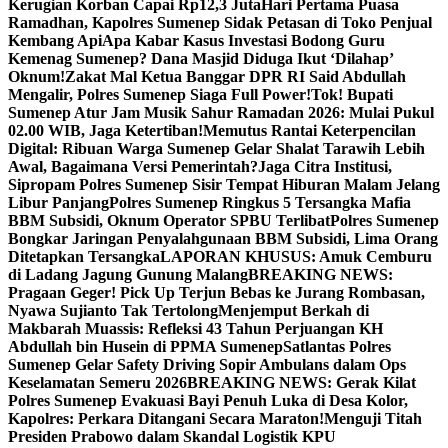
Kerugian Korban Capai Rp12,3 Juta
Hari Pertama Puasa
Ramadhan, Kapolres Sumenep Sidak Petasan di Toko Penjual
Kembang Api
Apa Kabar Kasus Investasi Bodong Guru
Kemenag Sumenep? Dana Masjid Diduga Ikut ‘Dilahap’
Oknum!
Zakat Mal Ketua Banggar DPR RI Said Abdullah
Mengalir, Polres Sumenep Siaga Full Power!
Tok! Bupati
Sumenep Atur Jam Musik Sahur Ramadan 2026: Mulai Pukul
02.00 WIB, Jaga Ketertiban!
Memutus Rantai Keterpencilan
Digital: Ribuan Warga Sumenep Gelar Shalat Tarawih Lebih
Awal, Bagaimana Versi Pemerintah?
Jaga Citra Institusi,
Sipropam Polres Sumenep Sisir Tempat Hiburan Malam Jelang
Libur Panjang
Polres Sumenep Ringkus 5 Tersangka Mafia
BBM Subsidi, Oknum Operator SPBU Terlibat
Polres Sumenep
Bongkar Jaringan Penyalahgunaan BBM Subsidi, Lima Orang
Ditetapkan Tersangka
LAPORAN KHUSUS: Amuk Cemburu
di Ladang Jagung Gunung Malang
BREAKING NEWS:
Pragaan Geger! Pick Up Terjun Bebas ke Jurang Rombasan,
Nyawa Sujianto Tak Tertolong
Menjemput Berkah di
Makbarah Muassis: Refleksi 43 Tahun Perjuangan KH
Abdullah bin Husein di PPMA Sumenep
Satlantas Polres
Sumenep Gelar Safety Driving Sopir Ambulans dalam Ops
Keselamatan Semeru 2026
BREAKING NEWS: Gerak Kilat
Polres Sumenep Evakuasi Bayi Penuh Luka di Desa Kolor,
Kapolres: Perkara Ditangani Secara Maraton!
Menguji Titah
Presiden Prabowo dalam Skandal Logistik KPU