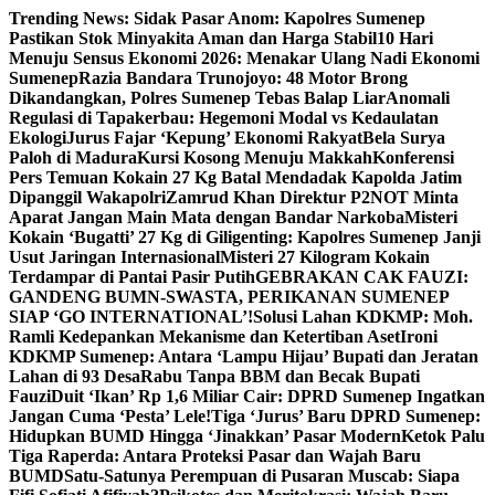
Skip
Trending News:
Sidak Pasar Anom: Kapolres Sumenep
to
Pastikan Stok Minyakita Aman dan Harga Stabil
10 Hari
content
Menuju Sensus Ekonomi 2026: Menakar Ulang Nadi Ekonomi
Sumenep
Razia Bandara Trunojoyo: 48 Motor Brong
Dikandangkan, Polres Sumenep Tebas Balap Liar
Anomali
Regulasi di Tapakerbau: Hegemoni Modal vs Kedaulatan
Ekologi
Jurus Fajar ‘Kepung’ Ekonomi Rakyat
Bela Surya
Paloh di Madura
Kursi Kosong Menuju Makkah
Konferensi
Pers Temuan Kokain 27 Kg Batal Mendadak Kapolda Jatim
Dipanggil Wakapolri
Zamrud Khan Direktur P2NOT Minta
Aparat Jangan Main Mata dengan Bandar Narkoba
Misteri
Kokain ‘Bugatti’ 27 Kg di Giligenting: Kapolres Sumenep Janji
Usut Jaringan Internasional
Misteri 27 Kilogram Kokain
Terdampar di Pantai Pasir Putih
GEBRAKAN CAK FAUZI:
GANDENG BUMN-SWASTA, PERIKANAN SUMENEP
SIAP ‘GO INTERNATIONAL’!
Solusi Lahan KDKMP: Moh.
Ramli Kedepankan Mekanisme dan Ketertiban Aset
Ironi
KDKMP Sumenep: Antara ‘Lampu Hijau’ Bupati dan Jeratan
Lahan di 93 Desa
Rabu Tanpa BBM dan Becak Bupati
Fauzi
Duit ‘Ikan’ Rp 1,6 Miliar Cair: DPRD Sumenep Ingatkan
Jangan Cuma ‘Pesta’ Lele!
Tiga ‘Jurus’ Baru DPRD Sumenep:
Hidupkan BUMD Hingga ‘Jinakkan’ Pasar Modern
Ketok Palu
Tiga Raperda: Antara Proteksi Pasar dan Wajah Baru
BUMD
Satu-Satunya Perempuan di Pusaran Muscab: Siapa