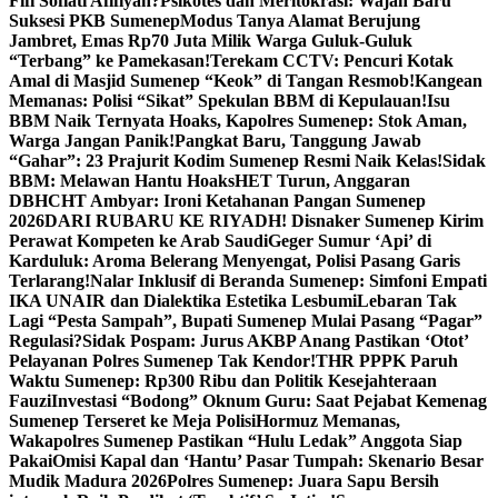
Fifi Sofiati Afifiyah?
Psikotes dan Meritokrasi: Wajah Baru
Suksesi PKB Sumenep
Modus Tanya Alamat Berujung
Jambret, Emas Rp70 Juta Milik Warga Guluk-Guluk
“Terbang” ke Pamekasan!
Terekam CCTV: Pencuri Kotak
Amal di Masjid Sumenep “Keok” di Tangan Resmob!
Kangean
Memanas: Polisi “Sikat” Spekulan BBM di Kepulauan!
Isu
BBM Naik Ternyata Hoaks, Kapolres Sumenep: Stok Aman,
Warga Jangan Panik!
Pangkat Baru, Tanggung Jawab
“Gahar”: 23 Prajurit Kodim Sumenep Resmi Naik Kelas!
Sidak
BBM: Melawan Hantu Hoaks
HET Turun, Anggaran
DBHCHT Ambyar: Ironi Ketahanan Pangan Sumenep
2026
DARI RUBARU KE RIYADH! Disnaker Sumenep Kirim
Perawat Kompeten ke Arab Saudi
Geger Sumur ‘Api’ di
Karduluk: Aroma Belerang Menyengat, Polisi Pasang Garis
Terlarang!
Nalar Inklusif di Beranda Sumenep: Simfoni Empati
IKA UNAIR dan Dialektika Estetika Lesbumi
Lebaran Tak
Lagi “Pesta Sampah”, Bupati Sumenep Mulai Pasang “Pagar”
Regulasi?
Sidak Pospam: Jurus AKBP Anang Pastikan ‘Otot’
Pelayanan Polres Sumenep Tak Kendor!
THR PPPK Paruh
Waktu Sumenep: Rp300 Ribu dan Politik Kesejahteraan
Fauzi
Investasi “Bodong” Oknum Guru: Saat Pejabat Kemenag
Sumenep Terseret ke Meja Polisi
Hormuz Memanas,
Wakapolres Sumenep Pastikan “Hulu Ledak” Anggota Siap
Pakai
Omisi Kapal dan ‘Hantu’ Pasar Tumpah: Skenario Besar
Mudik Madura 2026
Polres Sumenep: Juara Sapu Bersih