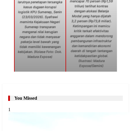
mencapai 70 persen (Rp1,59
larutnya penetapan tersangka
triliun) terlihat kontras
kasus dugaan korupsi
dengan alokasi Belanja
logistik KPU Sumenep, Senin
Modal yang hanya dijatah
(23/03/2026). Syafrawi
3,2 persen (Rp73,8 miliar).
meminta Kejaksaan Negeri
Ketimpangan ini memicu
Sumenep transparan
kritik terkait efektivitas
mengenai nilai kerugian
anggaran dalam mendorong
negara dan tidak menyasar
pembangunan infrastruktur
pekerja level bawah yang
dan kemandirian ekonomi
tidak memiliki kewenangan
daerah di tengah tantangan
kebijakan. (Kolase Foto: Dok.
ketidakpastian global.
Madura Expose)
(Ilustrasi: Madura
Expose/Gemini)
You Missed
1