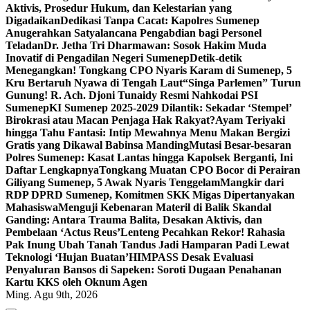
Aktivis, Prosedur Hukum, dan Kelestarian yang
Digadaikan
Dedikasi Tanpa Cacat: Kapolres Sumenep
Anugerahkan Satyalancana Pengabdian bagi Personel
Teladan
Dr. Jetha Tri Dharmawan: Sosok Hakim Muda
Inovatif di Pengadilan Negeri Sumenep
Detik-detik
Menegangkan! Tongkang CPO Nyaris Karam di Sumenep, 5
Kru Bertaruh Nyawa di Tengah Laut
“Singa Parlemen” Turun
Gunung! R. Ach. Djoni Tunaidy Resmi Nahkodai PSI
Sumenep
KI Sumenep 2025-2029 Dilantik: Sekadar ‘Stempel’
Birokrasi atau Macan Penjaga Hak Rakyat?
Ayam Teriyaki
hingga Tahu Fantasi: Intip Mewahnya Menu Makan Bergizi
Gratis yang Dikawal Babinsa Manding
Mutasi Besar-besaran
Polres Sumenep: Kasat Lantas hingga Kapolsek Berganti, Ini
Daftar Lengkapnya
Tongkang Muatan CPO Bocor di Perairan
Giliyang Sumenep, 5 Awak Nyaris Tenggelam
Mangkir dari
RDP DPRD Sumenep, Komitmen SKK Migas Dipertanyakan
Mahasiswa
Menguji Kebenaran Materil di Balik Skandal
Ganding: Antara Trauma Balita, Desakan Aktivis, dan
Pembelaan ‘Actus Reus’
Lenteng Pecahkan Rekor! Rahasia
Pak Inung Ubah Tanah Tandus Jadi Hamparan Padi Lewat
Teknologi ‘Hujan Buatan’
HIMPASS Desak Evaluasi
Penyaluran Bansos di Sapeken: Soroti Dugaan Penahanan
Kartu KKS oleh Oknum Agen
Ming. Agu 9th, 2026