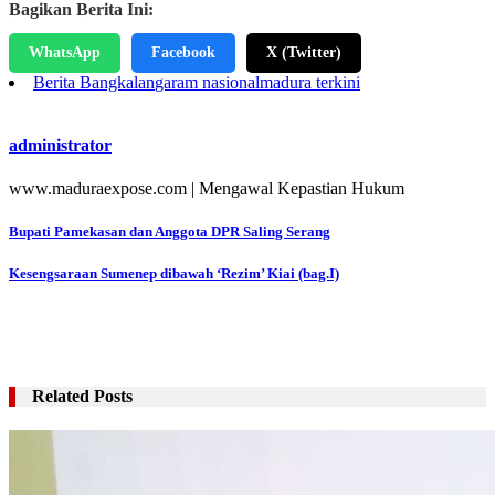
Bagikan Berita Ini:
WhatsApp
Facebook
X (Twitter)
Berita Bangkalan
garam nasional
madura terkini
administrator
www.maduraexpose.com | Mengawal Kepastian Hukum
Navigasi
Bupati Pamekasan dan Anggota DPR Saling Serang
pos
Kesengsaraan Sumenep dibawah ‘Rezim’ Kiai (bag.I)
Related Posts