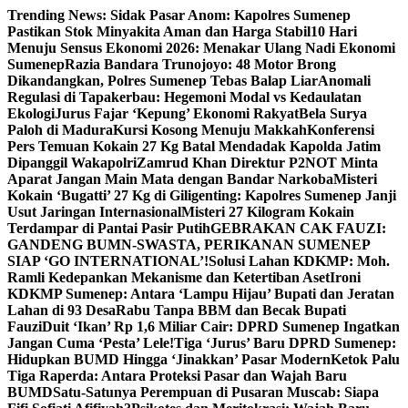
Skip
Trending News:
Sidak Pasar Anom: Kapolres Sumenep
to
Pastikan Stok Minyakita Aman dan Harga Stabil
10 Hari
content
Menuju Sensus Ekonomi 2026: Menakar Ulang Nadi Ekonomi
Sumenep
Razia Bandara Trunojoyo: 48 Motor Brong
Dikandangkan, Polres Sumenep Tebas Balap Liar
Anomali
Regulasi di Tapakerbau: Hegemoni Modal vs Kedaulatan
Ekologi
Jurus Fajar ‘Kepung’ Ekonomi Rakyat
Bela Surya
Paloh di Madura
Kursi Kosong Menuju Makkah
Konferensi
Pers Temuan Kokain 27 Kg Batal Mendadak Kapolda Jatim
Dipanggil Wakapolri
Zamrud Khan Direktur P2NOT Minta
Aparat Jangan Main Mata dengan Bandar Narkoba
Misteri
Kokain ‘Bugatti’ 27 Kg di Giligenting: Kapolres Sumenep Janji
Usut Jaringan Internasional
Misteri 27 Kilogram Kokain
Terdampar di Pantai Pasir Putih
GEBRAKAN CAK FAUZI:
GANDENG BUMN-SWASTA, PERIKANAN SUMENEP
SIAP ‘GO INTERNATIONAL’!
Solusi Lahan KDKMP: Moh.
Ramli Kedepankan Mekanisme dan Ketertiban Aset
Ironi
KDKMP Sumenep: Antara ‘Lampu Hijau’ Bupati dan Jeratan
Lahan di 93 Desa
Rabu Tanpa BBM dan Becak Bupati
Fauzi
Duit ‘Ikan’ Rp 1,6 Miliar Cair: DPRD Sumenep Ingatkan
Jangan Cuma ‘Pesta’ Lele!
Tiga ‘Jurus’ Baru DPRD Sumenep:
Hidupkan BUMD Hingga ‘Jinakkan’ Pasar Modern
Ketok Palu
Tiga Raperda: Antara Proteksi Pasar dan Wajah Baru
BUMD
Satu-Satunya Perempuan di Pusaran Muscab: Siapa