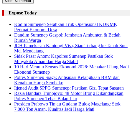
Expose Today
Kodim Sumenep Serahkan Truk Operasional KDKMP,
Perkuat Ekonomi Desa
Dandim Sumenep Gaspol: Jembatan Ambunten & Bedah
Rumah Warga
JCH Pamekasan Kantongi Visa, Siap Terbang ke Tanah Suci
Mei Mendatang
Sidak Pasar Anom: Kapolres Sumenep Pastikan Stok
Minyakita Aman dan Harga Stabil
10 Hari Menuju Sensus Ekonomi 2026: Menakar Ulang Nadi
Ekonomi Sumenep
Polres Sumenep Siaga: Antisipasi Kelangkaan BBM dan
Kenaikan Harga Sembako
Itjenad Audit SPPG Sumenep: Pastikan Gizi Tepat Sasaran
Razia Bandara Trunojoyo: 48 Motor Brong Dikandangkan,
Polres Sumenep Tebas Balap Liar
Presiden Prabowo Tinjau Gudang Bulog Magelang: Stok
7.000 Ton Aman, Kualitas Jadi Harga Mati