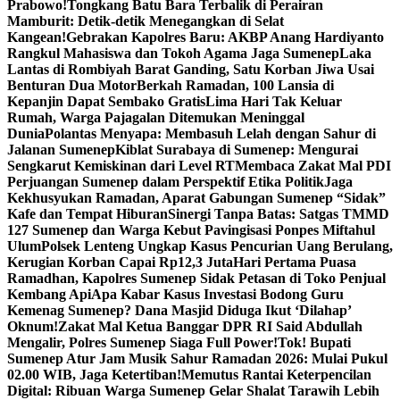
Prabowo!
Tongkang Batu Bara Terbalik di Perairan
Mamburit: Detik-detik Menegangkan di Selat
Kangean!
Gebrakan Kapolres Baru: AKBP Anang Hardiyanto
Rangkul Mahasiswa dan Tokoh Agama Jaga Sumenep
Laka
Lantas di Rombiyah Barat Ganding, Satu Korban Jiwa Usai
Benturan Dua Motor
Berkah Ramadan, 100 Lansia di
Kepanjin Dapat Sembako Gratis
Lima Hari Tak Keluar
Rumah, Warga Pajagalan Ditemukan Meninggal
Dunia
Polantas Menyapa: Membasuh Lelah dengan Sahur di
Jalanan Sumenep
Kiblat Surabaya di Sumenep: Mengurai
Sengkarut Kemiskinan dari Level RT
Membaca Zakat Mal PDI
Perjuangan Sumenep dalam Perspektif Etika Politik
Jaga
Kekhusyukan Ramadan, Aparat Gabungan Sumenep “Sidak”
Kafe dan Tempat Hiburan
Sinergi Tanpa Batas: Satgas TMMD
127 Sumenep dan Warga Kebut Pavingisasi Ponpes Miftahul
Ulum
Polsek Lenteng Ungkap Kasus Pencurian Uang Berulang,
Kerugian Korban Capai Rp12,3 Juta
Hari Pertama Puasa
Ramadhan, Kapolres Sumenep Sidak Petasan di Toko Penjual
Kembang Api
Apa Kabar Kasus Investasi Bodong Guru
Kemenag Sumenep? Dana Masjid Diduga Ikut ‘Dilahap’
Oknum!
Zakat Mal Ketua Banggar DPR RI Said Abdullah
Mengalir, Polres Sumenep Siaga Full Power!
Tok! Bupati
Sumenep Atur Jam Musik Sahur Ramadan 2026: Mulai Pukul
02.00 WIB, Jaga Ketertiban!
Memutus Rantai Keterpencilan
Digital: Ribuan Warga Sumenep Gelar Shalat Tarawih Lebih