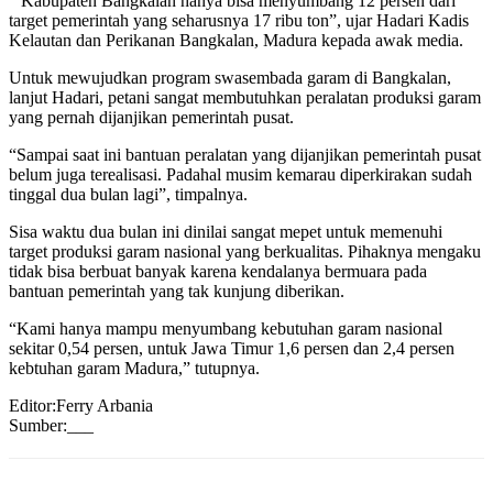
“ Kabupaten Bangkalan hanya bisa menyumbang 12 persen dari
target pemerintah yang seharusnya 17 ribu ton”, ujar Hadari Kadis
Kelautan dan Perikanan Bangkalan, Madura kepada awak media.
Untuk mewujudkan program swasembada garam di Bangkalan,
lanjut Hadari, petani sangat membutuhkan peralatan produksi garam
yang pernah dijanjikan pemerintah pusat.
“Sampai saat ini bantuan peralatan yang dijanjikan pemerintah pusat
belum juga terealisasi. Padahal musim kemarau diperkirakan sudah
tinggal dua bulan lagi”, timpalnya.
Sisa waktu dua bulan ini dinilai sangat mepet untuk memenuhi
target produksi garam nasional yang berkualitas. Pihaknya mengaku
tidak bisa berbuat banyak karena kendalanya bermuara pada
bantuan pemerintah yang tak kunjung diberikan.
“Kami hanya mampu menyumbang kebutuhan garam nasional
sekitar 0,54 persen, untuk Jawa Timur 1,6 persen dan 2,4 persen
kebtuhan garam Madura,” tutupnya.
Editor:Ferry Arbania
Sumber:___