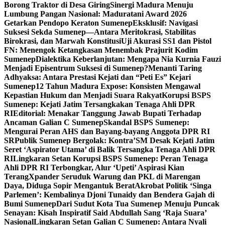
Borong Traktor di Desa Giring
Sinergi Madura Menuju
Lumbung Pangan Nasional: Maduratani Award 2026
Getarkan Pendopo Keraton Sumenep
Eksklusif: Navigasi
Suksesi Sekda Sumenep—Antara Meritokrasi, Stabilitas
Birokrasi, dan Marwah Konstitusi
Uji Akurasi SS1 dan Pistol
FN: Menengok Ketangkasan Menembak Prajurit Kodim
Sumenep
Dialektika Keberlanjutan: Mengapa Nia Kurnia Fauzi
Menjadi Episentrum Suksesi di Sumenep?
Menanti Taring
Adhyaksa: Antara Prestasi Kejati dan “Peti Es” Kejari
Sumenep
12 Tahun Madura Expose: Konsisten Mengawal
Kepastian Hukum dan Menjadi Suara Rakyat
Korupsi BSPS
Sumenep: Kejati Jatim Tersangkakan Tenaga Ahli DPR
RI
Editorial: Menakar Tanggung Jawab Bupati Terhadap
Ancaman Galian C Sumenep
Skandal BSPS Sumenep:
Mengurai Peran AHS dan Bayang-bayang Anggota DPR RI
SR
Publik Sumenep Bergolak: Kontra’SM Desak Kejati Jatim
Seret ‘Aspirator Utama’ di Balik Tersangka Tenaga Ahli DPR
RI
Lingkaran Setan Korupsi BSPS Sumenep: Peran Tenaga
Ahli DPR RI Terbongkar, Alur ‘Upeti’ Aspirasi Kian
Terang
Xpander Seruduk Warung dan PKL di Marengan
Daya, Diduga Sopir Mengantuk Berat
Akrobat Politik ‘Singa
Parlemen’: Kembalinya Djoni Tunaidy dan Bendera Gajah di
Bumi Sumenep
Dari Sudut Kota Tua Sumenep Menuju Puncak
Senayan: Kisah Inspiratif Said Abdullah Sang ‘Raja Suara’
Nasional
Lingkaran Setan Galian C Sumenep: Antara Nyali