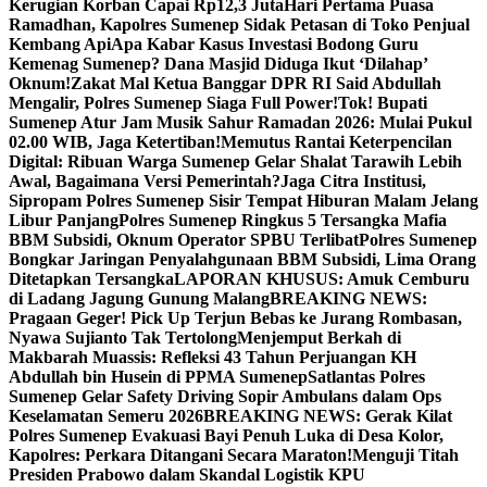
Kerugian Korban Capai Rp12,3 Juta
Hari Pertama Puasa
Ramadhan, Kapolres Sumenep Sidak Petasan di Toko Penjual
Kembang Api
Apa Kabar Kasus Investasi Bodong Guru
Kemenag Sumenep? Dana Masjid Diduga Ikut ‘Dilahap’
Oknum!
Zakat Mal Ketua Banggar DPR RI Said Abdullah
Mengalir, Polres Sumenep Siaga Full Power!
Tok! Bupati
Sumenep Atur Jam Musik Sahur Ramadan 2026: Mulai Pukul
02.00 WIB, Jaga Ketertiban!
Memutus Rantai Keterpencilan
Digital: Ribuan Warga Sumenep Gelar Shalat Tarawih Lebih
Awal, Bagaimana Versi Pemerintah?
Jaga Citra Institusi,
Sipropam Polres Sumenep Sisir Tempat Hiburan Malam Jelang
Libur Panjang
Polres Sumenep Ringkus 5 Tersangka Mafia
BBM Subsidi, Oknum Operator SPBU Terlibat
Polres Sumenep
Bongkar Jaringan Penyalahgunaan BBM Subsidi, Lima Orang
Ditetapkan Tersangka
LAPORAN KHUSUS: Amuk Cemburu
di Ladang Jagung Gunung Malang
BREAKING NEWS:
Pragaan Geger! Pick Up Terjun Bebas ke Jurang Rombasan,
Nyawa Sujianto Tak Tertolong
Menjemput Berkah di
Makbarah Muassis: Refleksi 43 Tahun Perjuangan KH
Abdullah bin Husein di PPMA Sumenep
Satlantas Polres
Sumenep Gelar Safety Driving Sopir Ambulans dalam Ops
Keselamatan Semeru 2026
BREAKING NEWS: Gerak Kilat
Polres Sumenep Evakuasi Bayi Penuh Luka di Desa Kolor,
Kapolres: Perkara Ditangani Secara Maraton!
Menguji Titah
Presiden Prabowo dalam Skandal Logistik KPU