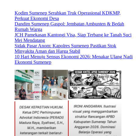
Kodim Sumenep Serahkan Truk Operasional KDKMP,
Perkuat Ekonomi Desa
Dandim Sumenep Gaspol: Jembatan Ambunten & Bedah
Rumah Warga
JCH Pamekasan Kantongi Visa, Siap Terbang ke Tanah Suci
Mei Mendatang
Sidak Pasar Anom: Kapolres Sumenep Pastikan Stok
Minyakita Aman dan Harga Stabil
10 Hari Menuju Sensus Ekonomi 2026: Menakar Ulang Nadi
Ekonomi Sumenep
IRONI ANGGARAN. Ilustrasi
DESAK KEPASTIAN HUKUM.
visual yang menggambarkan
Ketua DPC Perhimpunan
struktur Rancangan APBD
Advokat Indonesia (PERADI)
Kabupaten Sumenep Tahun
Madura Raya, Syafrawi, S.H.,
Anggaran 2026. Dominasi
M.H., memberikan
Belanja Operasi yang
keterangan terkait berlarut-