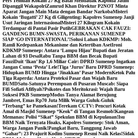
Pers Temuan Kokain 27 Kg Batal Mendadak Kapolda Jatim
Dipanggil Wakapolri
Zamrud Khan Direktur P2NOT Minta
Aparat Jangan Main Mata dengan Bandar Narkoba
Misteri
Kokain ‘Bugatti’ 27 Kg di Giligenting: Kapolres Sumenep Janji
Usut Jaringan Internasional
Misteri 27 Kilogram Kokain
Terdampar di Pantai Pasir Putih
GEBRAKAN CAK FAUZI:
GANDENG BUMN-SWASTA, PERIKANAN SUMENEP
SIAP ‘GO INTERNATIONAL’!
Solusi Lahan KDKMP: Moh.
Ramli Kedepankan Mekanisme dan Ketertiban Aset
Ironi
KDKMP Sumenep: Antara ‘Lampu Hijau’ Bupati dan Jeratan
Lahan di 93 Desa
Rabu Tanpa BBM dan Becak Bupati
Fauzi
Duit ‘Ikan’ Rp 1,6 Miliar Cair: DPRD Sumenep Ingatkan
Jangan Cuma ‘Pesta’ Lele!
Tiga ‘Jurus’ Baru DPRD Sumenep:
Hidupkan BUMD Hingga ‘Jinakkan’ Pasar Modern
Ketok Palu
Tiga Raperda: Antara Proteksi Pasar dan Wajah Baru
BUMD
Satu-Satunya Perempuan di Pusaran Muscab: Siapa
Fifi Sofiati Afifiyah?
Psikotes dan Meritokrasi: Wajah Baru
Suksesi PKB Sumenep
Modus Tanya Alamat Berujung
Jambret, Emas Rp70 Juta Milik Warga Guluk-Guluk
“Terbang” ke Pamekasan!
Terekam CCTV: Pencuri Kotak
Amal di Masjid Sumenep “Keok” di Tangan Resmob!
Kangean
Memanas: Polisi “Sikat” Spekulan BBM di Kepulauan!
Isu
BBM Naik Ternyata Hoaks, Kapolres Sumenep: Stok Aman,
Warga Jangan Panik!
Pangkat Baru, Tanggung Jawab
“Gahar”: 23 Prajurit Kodim Sumenep Resmi Naik Kelas!
Sidak