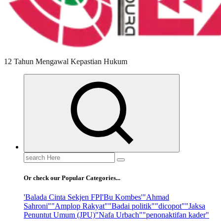
12 Tahun Mengawal Kepastian Hukum
Search
for:
Or check our Popular Categories...
'Balada Cinta Sekjen FPI
'Bu Kombes'
"Ahmad
Sahroni"
"Amplop Rakyat"
"Badai politik"
"dicopot"
"Jaksa
Penuntut Umum (JPU)
"Nafa Urbach"
"penonaktifan kader"