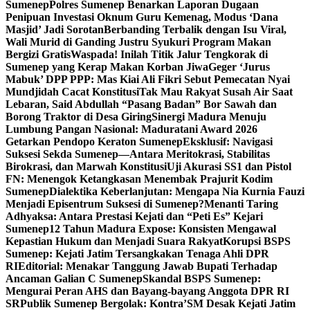
Sumenep
Polres Sumenep Benarkan Laporan Dugaan
Penipuan Investasi Oknum Guru Kemenag, Modus ‘Dana
Masjid’ Jadi Sorotan
Berbanding Terbalik dengan Isu Viral,
Wali Murid di Ganding Justru Syukuri Program Makan
Bergizi Gratis
Waspada! Inilah Titik Jalur Tengkorak di
Sumenep yang Kerap Makan Korban Jiwa
Geger ‘Jurus
Mabuk’ DPP PPP: Mas Kiai Ali Fikri Sebut Pemecatan Nyai
Mundjidah Cacat Konstitusi
Tak Mau Rakyat Susah Air Saat
Lebaran, Said Abdullah “Pasang Badan” Bor Sawah dan
Borong Traktor di Desa Giring
Sinergi Madura Menuju
Lumbung Pangan Nasional: Maduratani Award 2026
Getarkan Pendopo Keraton Sumenep
Eksklusif: Navigasi
Suksesi Sekda Sumenep—Antara Meritokrasi, Stabilitas
Birokrasi, dan Marwah Konstitusi
Uji Akurasi SS1 dan Pistol
FN: Menengok Ketangkasan Menembak Prajurit Kodim
Sumenep
Dialektika Keberlanjutan: Mengapa Nia Kurnia Fauzi
Menjadi Episentrum Suksesi di Sumenep?
Menanti Taring
Adhyaksa: Antara Prestasi Kejati dan “Peti Es” Kejari
Sumenep
12 Tahun Madura Expose: Konsisten Mengawal
Kepastian Hukum dan Menjadi Suara Rakyat
Korupsi BSPS
Sumenep: Kejati Jatim Tersangkakan Tenaga Ahli DPR
RI
Editorial: Menakar Tanggung Jawab Bupati Terhadap
Ancaman Galian C Sumenep
Skandal BSPS Sumenep:
Mengurai Peran AHS dan Bayang-bayang Anggota DPR RI
SR
Publik Sumenep Bergolak: Kontra’SM Desak Kejati Jatim