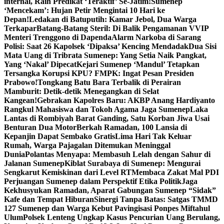
internal, Raih Predikat ‘Teraktif’ Se-Jatim!
Sumenep
‘Mencekam’: Hujan Petir Mengintai 10 Hari ke
Depan!
Ledakan di Batuputih: Kamar Jebol, Dua Warga
Terkapar
Batang-Batang Steril: Di Balik Pengamanan VVIP
Menteri Trenggono di Dapenda
Alarm Narkoba di Sarang
Polisi: Saat 26 Kapolsek ‘Dipaksa’ Kencing Mendadak
Dua Sisi
Mata Uang di Tribrata Sumenep: Yang Setia Naik Pangkat,
Yang ‘Nakal’ Dipecat
Kejari Sumenep ‘Mandul’ Tetapkan
Tersangka Korupsi KPU? FMPK: Ingat Pesan Presiden
Prabowo!
Tongkang Batu Bara Terbalik di Perairan
Mamburit: Detik-detik Menegangkan di Selat
Kangean!
Gebrakan Kapolres Baru: AKBP Anang Hardiyanto
Rangkul Mahasiswa dan Tokoh Agama Jaga Sumenep
Laka
Lantas di Rombiyah Barat Ganding, Satu Korban Jiwa Usai
Benturan Dua Motor
Berkah Ramadan, 100 Lansia di
Kepanjin Dapat Sembako Gratis
Lima Hari Tak Keluar
Rumah, Warga Pajagalan Ditemukan Meninggal
Dunia
Polantas Menyapa: Membasuh Lelah dengan Sahur di
Jalanan Sumenep
Kiblat Surabaya di Sumenep: Mengurai
Sengkarut Kemiskinan dari Level RT
Membaca Zakat Mal PDI
Perjuangan Sumenep dalam Perspektif Etika Politik
Jaga
Kekhusyukan Ramadan, Aparat Gabungan Sumenep “Sidak”
Kafe dan Tempat Hiburan
Sinergi Tanpa Batas: Satgas TMMD
127 Sumenep dan Warga Kebut Pavingisasi Ponpes Miftahul
Ulum
Polsek Lenteng Ungkap Kasus Pencurian Uang Berulang,