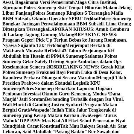
Awal, Bagaimana Versi Pemerintah?
Jaga Citra Institusi,
Sipropam Polres Sumenep Sisir Tempat Hiburan Malam Jelang
Libur Panjang
Polres Sumenep Ringkus 5 Tersangka Mafia
BBM Subsidi, Oknum Operator SPBU Terlibat
Polres Sumenep
Bongkar Jaringan Penyalahgunaan BBM Subsidi, Lima Orang
Ditetapkan Tersangka
LAPORAN KHUSUS: Amuk Cemburu
di Ladang Jagung Gunung Malang
BREAKING NEWS:
Pragaan Geger! Pick Up Terjun Bebas ke Jurang Rombasan,
Nyawa Sujianto Tak Tertolong
Menjemput Berkah di
Makbarah Muassis: Refleksi 43 Tahun Perjuangan KH
Abdullah bin Husein di PPMA Sumenep
Satlantas Polres
Sumenep Gelar Safety Driving Sopir Ambulans dalam Ops
Keselamatan Semeru 2026
BREAKING NEWS: Gerak Kilat
Polres Sumenep Evakuasi Bayi Penuh Luka di Desa Kolor,
Kapolres: Perkara Ditangani Secara Maraton!
Menguji Titah
Presiden Prabowo dalam Skandal Logistik KPU
Sumenep
Polres Sumenep Benarkan Laporan Dugaan
Penipuan Investasi Oknum Guru Kemenag, Modus ‘Dana
Masjid’ Jadi Sorotan
Berbanding Terbalik dengan Isu Viral,
Wali Murid di Ganding Justru Syukuri Program Makan
Bergizi Gratis
Waspada! Inilah Titik Jalur Tengkorak di
Sumenep yang Kerap Makan Korban Jiwa
Geger ‘Jurus
Mabuk’ DPP PPP: Mas Kiai Ali Fikri Sebut Pemecatan Nyai
Mundjidah Cacat Konstitusi
Tak Mau Rakyat Susah Air Saat
Lebaran, Said Abdullah “Pasang Badan” Bor Sawah dan