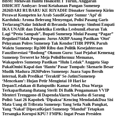
BBM: Melawan Hantu Hoaks
HET Turun, Anggaran
DBHCHT Ambyar: Ironi Ketahanan Pangan Sumenep
2026
DARI RUBARU KE RIYADH! Disnaker Sumenep Kirim
Perawat Kompeten ke Arab Saudi
Geger Sumur ‘Api’ di
Karduluk: Aroma Belerang Menyengat, Polisi Pasang Garis
Terlarang!
Nalar Inklusif di Beranda Sumenep: Simfoni Empati
IKA UNAIR dan Dialektika Estetika Lesbumi
Lebaran Tak
Lagi “Pesta Sampah”, Bupati Sumenep Mulai Pasang “Pagar”
Regulasi?
Sidak Pospam: Jurus AKBP Anang Pastikan ‘Otot’
Pelayanan Polres Sumenep Tak Kendor!
THR PPPK Paruh
Waktu Sumenep: Rp300 Ribu dan Politik Kesejahteraan
Fauzi
Investasi “Bodong” Oknum Guru: Saat Pejabat Kemenag
Sumenep Terseret ke Meja Polisi
Hormuz Memanas,
Wakapolres Sumenep Pastikan “Hulu Ledak” Anggota Siap
Pakai
Omisi Kapal dan ‘Hantu’ Pasar Tumpah: Skenario Besar
Mudik Madura 2026
Polres Sumenep: Juara Sapu Bersih
internal, Raih Predikat ‘Teraktif’ Se-Jatim!
Sumenep
‘Mencekam’: Hujan Petir Mengintai 10 Hari ke
Depan!
Ledakan di Batuputih: Kamar Jebol, Dua Warga
Terkapar
Batang-Batang Steril: Di Balik Pengamanan VVIP
Menteri Trenggono di Dapenda
Alarm Narkoba di Sarang
Polisi: Saat 26 Kapolsek ‘Dipaksa’ Kencing Mendadak
Dua Sisi
Mata Uang di Tribrata Sumenep: Yang Setia Naik Pangkat,
Yang ‘Nakal’ Dipecat
Kejari Sumenep ‘Mandul’ Tetapkan
Tersangka Korupsi KPU? FMPK: Ingat Pesan Presiden