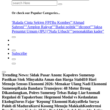
Search
for:
Or check our Popular Categories...
'Balada Cinta Sekjen FPI
'Bu Kombes'
"Ahmad
Sahroni"
"Amplop Rakyat"
"Badai politik"
"dicopot"
"Jaksa
Penuntut Umum (JPU)
"Nafa Urbach"
"penonaktifan kader"
Subscribe
Trending News:
Sidak Pasar Anom: Kapolres Sumenep
Pastikan Stok Minyakita Aman dan Harga Stabil
10 Hari
Menuju Sensus Ekonomi 2026: Menakar Ulang Nadi Ekonomi
Sumenep
Razia Bandara Trunojoyo: 48 Motor Brong
Dikandangkan, Polres Sumenep Tebas Balap Liar
Anomali
Regulasi di Tapakerbau: Hegemoni Modal vs Kedaulatan
Ekologi
Jurus Fajar ‘Kepung’ Ekonomi Rakyat
Bela Surya
Paloh di Madura
Kursi Kosong Menuju Makkah
Konferensi