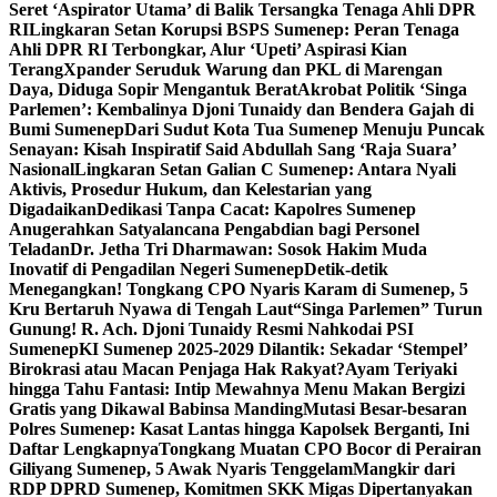
Seret ‘Aspirator Utama’ di Balik Tersangka Tenaga Ahli DPR
RI
Lingkaran Setan Korupsi BSPS Sumenep: Peran Tenaga
Ahli DPR RI Terbongkar, Alur ‘Upeti’ Aspirasi Kian
Terang
Xpander Seruduk Warung dan PKL di Marengan
Daya, Diduga Sopir Mengantuk Berat
Akrobat Politik ‘Singa
Parlemen’: Kembalinya Djoni Tunaidy dan Bendera Gajah di
Bumi Sumenep
Dari Sudut Kota Tua Sumenep Menuju Puncak
Senayan: Kisah Inspiratif Said Abdullah Sang ‘Raja Suara’
Nasional
Lingkaran Setan Galian C Sumenep: Antara Nyali
Aktivis, Prosedur Hukum, dan Kelestarian yang
Digadaikan
Dedikasi Tanpa Cacat: Kapolres Sumenep
Anugerahkan Satyalancana Pengabdian bagi Personel
Teladan
Dr. Jetha Tri Dharmawan: Sosok Hakim Muda
Inovatif di Pengadilan Negeri Sumenep
Detik-detik
Menegangkan! Tongkang CPO Nyaris Karam di Sumenep, 5
Kru Bertaruh Nyawa di Tengah Laut
“Singa Parlemen” Turun
Gunung! R. Ach. Djoni Tunaidy Resmi Nahkodai PSI
Sumenep
KI Sumenep 2025-2029 Dilantik: Sekadar ‘Stempel’
Birokrasi atau Macan Penjaga Hak Rakyat?
Ayam Teriyaki
hingga Tahu Fantasi: Intip Mewahnya Menu Makan Bergizi
Gratis yang Dikawal Babinsa Manding
Mutasi Besar-besaran
Polres Sumenep: Kasat Lantas hingga Kapolsek Berganti, Ini
Daftar Lengkapnya
Tongkang Muatan CPO Bocor di Perairan
Giliyang Sumenep, 5 Awak Nyaris Tenggelam
Mangkir dari
RDP DPRD Sumenep, Komitmen SKK Migas Dipertanyakan