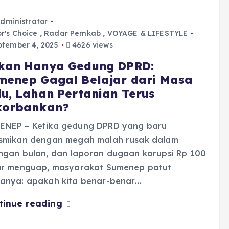
dministrator
or's Choice
,
Radar Pemkab
,
VOYAGE & LIFESTYLE
tember 4, 2025
4626 views
kan Hanya Gedung DPRD:
menep Gagal Belajar dari Masa
lu, Lahan Pertanian Terus
korbankan?
ENEP – Ketika gedung DPRD yang baru
esmikan dengan megah malah rusak dalam
ungan bulan, dan laporan dugaan korupsi Rp 100
iar menguap, masyarakat Sumenep patut
tanya: apakah kita benar-benar…
tinue reading