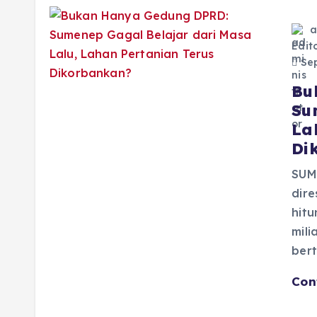
a
Edit
Sep
Bu
Su
La
Di
SUM
dir
hit
mil
ber
Con