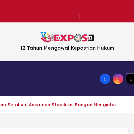
k Minyakita Aman dan Harga Stabil
12 Tahun Mengawal Kepastian Hukum
n
Headline News
am Setahun, Ancaman Stabilitas Pangan Mengintai