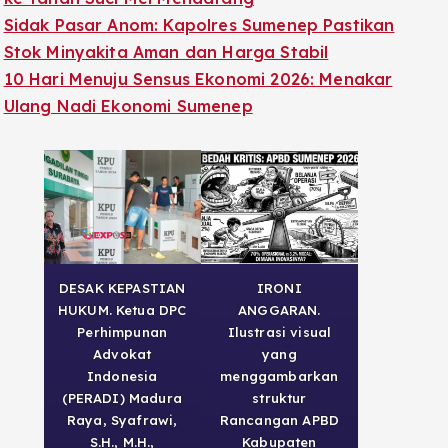
Sidak Pasar Anom: Kapolres Sumenep Pastikan
Stok Minyakita Aman dan Harga Stabil
10 Hari Menuju Sensus Ekonomi 2026: Menakar
Ulang Nadi Ekonomi Sumenep
DESAK KEPASTIAN
IRONI
HUKUM. Ketua DPC
ANGGARAN.
Perhimpunan
Ilustrasi visual
Advokat
yang
Indonesia
menggambarkan
(PERADI) Madura
struktur
Raya, Syafrawi,
Rancangan APBD
S.H., M.H.,
Kabupaten