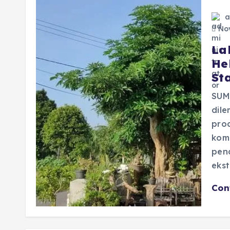
a
Nov
La
He
St
SUM
dile
prod
kom
pend
eks
Con