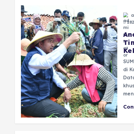
a
282
An
Ti
Ke
SUM
di 
Data
khus
men
Con