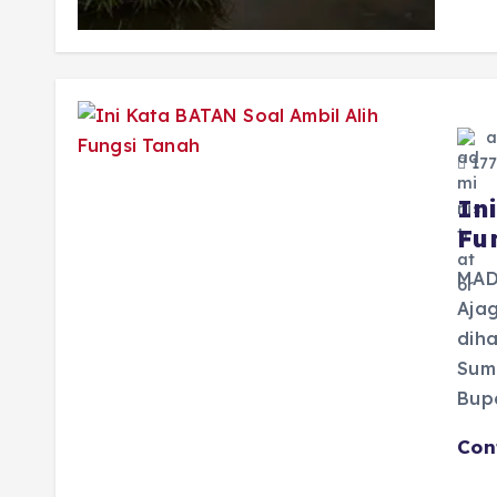
a
177
In
Fu
MAD
Aja
diha
Sum
Bupa
Con