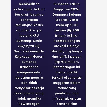
memberikan
Sumenep Tahun
keterangan terkait
Anggaran 2026.
berlarut-larutnya
Dominasi Belanja
penetapan
Operasi yang
tersangka kasus
mencapai 70
dugaan korupsi
persen (Rp1,59
logistik KPU
triliun) terlihat
Sumenep, Senin
kontras dengan
(23/03/2026).
alokasi Belanja
Syafrawi meminta
Modal yang hanya
Kejaksaan Negeri
dijatah 3,2 persen
Sumenep
(Rp73,8 miliar).
transparan
Ketimpangan ini
mengenai nilai
memicu kritik
kerugian negara
terkait efektivitas
dan tidak
anggaran dalam
menyasar pekerja
mendorong
level bawah yang
pembangunan
tidak memiliki
infrastruktur dan
kewenangan
kemandirian