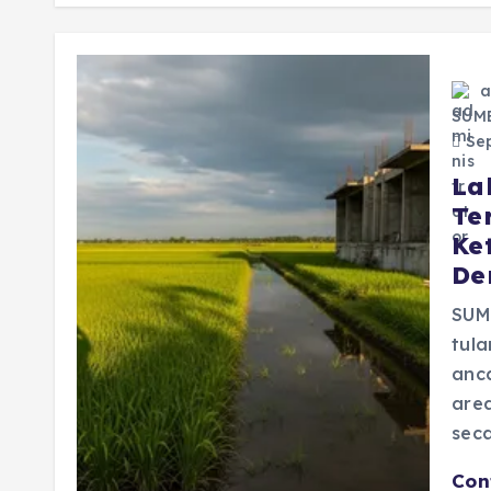
a
SUM
Sep
La
Te
Ke
De
SUM
tula
anca
are
sec
Con