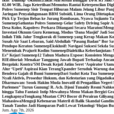
Ikut ‘Dilahap’ Oknum!
Zakat Mal Ketua Banggar DPR RI Said A
02.00 WIB, Jaga Ketertiban!
Memutus Rantai Keterpencilan Dig
Polres Sumenep Sisir Tempat Hiburan Malam Jelang Libur Pan
Jaringan Penyalahgunaan BBM Subsidi, Lima Orang Ditetapka
Pick Up Terjun Bebas ke Jurang Rombasan, Nyawa Sujianto Ta
Sumenep
Satlantas Polres Sumenep Gelar Safety Driving Sopir
Desa Kolor, Kapolres: Perkara Ditangani Secara Maraton!
Mengu
Investasi Oknum Guru Kemenag, Modus ‘Dana Masjid’ Jadi So
Inilah Titik Jalur Tengkorak di Sumenep yang Kerap Makan K
Susah Air Saat Lebaran, Said Abdullah “Pasang Badan” Bor Sa
Pendopo Keraton Sumenep
Eksklusif: Navigasi Suksesi Sekda S
Menembak Prajurit Kodim Sumenep
Dialektika Keberlanjutan:
Es” Kejari Sumenep
12 Tahun Madura Expose: Konsisten Meng
RI
Editorial: Menakar Tanggung Jawab Bupati Terhadap Anca
Bergolak: Kontra’SM Desak Kejati Jatim Seret ‘Aspirator Utam
Alur ‘Upeti’ Aspirasi Kian Terang
Xpander Seruduk Warung dan
Bendera Gajah di Bumi Sumenep
Dari Sudut Kota Tua Sumenep 
Nyali Aktivis, Prosedur Hukum, dan Kelestarian yang Digadaik
Dharmawan: Sosok Hakim Muda Inovatif di Pengadilan Negeri
Parlemen” Turun Gunung! R. Ach. Djoni Tunaidy Resmi Nahk
hingga Tahu Fantasi: Intip Mewahnya Menu Makan Bergizi Gra
Lengkapnya
Tongkang Muatan CPO Bocor di Perairan Giliyang
Mahasiswa
Menguji Kebenaran Materil di Balik Skandal Gandin
Tanah Tandus Jadi Hamparan Padi Lewat Teknologi ‘Hujan Bu
Jum. Agu 7th, 2026