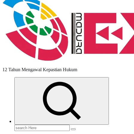
12 Tahun Mengawal Kepastian Hukum
Search
for: