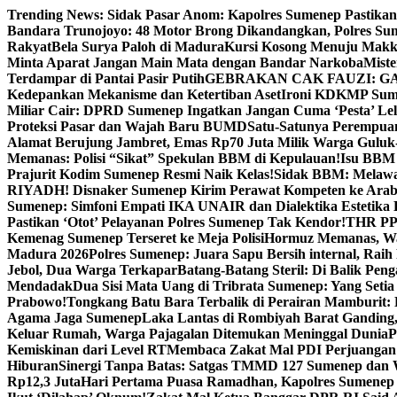
Skip
Trending News:
Sidak Pasar Anom: Kapolres Sumenep Pastikan
to
Bandara Trunojoyo: 48 Motor Brong Dikandangkan, Polres Su
content
Rakyat
Bela Surya Paloh di Madura
Kursi Kosong Menuju Mak
Minta Aparat Jangan Main Mata dengan Bandar Narkoba
Miste
Terdampar di Pantai Pasir Putih
GEBRAKAN CAK FAUZI: G
Kedepankan Mekanisme dan Ketertiban Aset
Ironi KDKMP Sumen
Miliar Cair: DPRD Sumenep Ingatkan Jangan Cuma ‘Pesta’ Lel
Proteksi Pasar dan Wajah Baru BUMD
Satu-Satunya Perempuan 
Alamat Berujung Jambret, Emas Rp70 Juta Milik Warga Guluk
Memanas: Polisi “Sikat” Spekulan BBM di Kepulauan!
Isu BBM 
Prajurit Kodim Sumenep Resmi Naik Kelas!
Sidak BBM: Melaw
RIYADH! Disnaker Sumenep Kirim Perawat Kompeten ke Arab
Sumenep: Simfoni Empati IKA UNAIR dan Dialektika Estetika
Pastikan ‘Otot’ Pelayanan Polres Sumenep Tak Kendor!
THR PPP
Kemenag Sumenep Terseret ke Meja Polisi
Hormuz Memanas, Wak
Madura 2026
Polres Sumenep: Juara Sapu Bersih internal, Raih 
Jebol, Dua Warga Terkapar
Batang-Batang Steril: Di Balik Pe
Mendadak
Dua Sisi Mata Uang di Tribrata Sumenep: Yang Setia
Prabowo!
Tongkang Batu Bara Terbalik di Perairan Mamburit: 
Agama Jaga Sumenep
Laka Lantas di Rombiyah Barat Ganding
Keluar Rumah, Warga Pajagalan Ditemukan Meninggal Dunia
P
Kemiskinan dari Level RT
Membaca Zakat Mal PDI Perjuangan S
Hiburan
Sinergi Tanpa Batas: Satgas TMMD 127 Sumenep dan W
Rp12,3 Juta
Hari Pertama Puasa Ramadhan, Kapolres Sumenep 