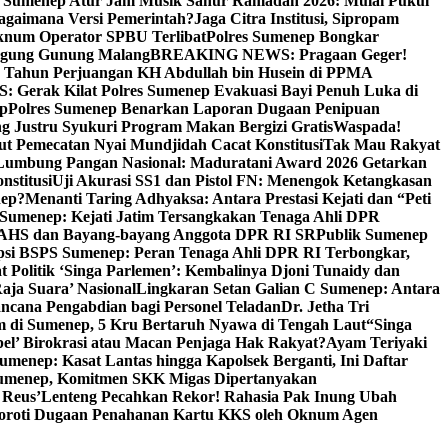
i Sumenep Atur Jam Musik Sahur Ramadan 2026: Mulai Pukul
Bagaimana Versi Pemerintah?
Jaga Citra Institusi, Sipropam
knum Operator SPBU Terlibat
Polres Sumenep Bongkar
gung Gunung Malang
BREAKING NEWS: Pragaan Geger!
3 Tahun Perjuangan KH Abdullah bin Husein di PPMA
erak Kilat Polres Sumenep Evakuasi Bayi Penuh Luka di
ep
Polres Sumenep Benarkan Laporan Dugaan Penipuan
ng Justru Syukuri Program Makan Bergizi Gratis
Waspada!
ut Pemecatan Nyai Mundjidah Cacat Konstitusi
Tak Mau Rakyat
Lumbung Pangan Nasional: Maduratani Award 2026 Getarkan
nstitusi
Uji Akurasi SS1 dan Pistol FN: Menengok Ketangkasan
nep?
Menanti Taring Adhyaksa: Antara Prestasi Kejati dan “Peti
Sumenep: Kejati Jatim Tersangkakan Tenaga Ahli DPR
 AHS dan Bayang-bayang Anggota DPR RI SR
Publik Sumenep
psi BSPS Sumenep: Peran Tenaga Ahli DPR RI Terbongkar,
 Politik ‘Singa Parlemen’: Kembalinya Djoni Tunaidy dan
aja Suara’ Nasional
Lingkaran Setan Galian C Sumenep: Antara
ncana Pengabdian bagi Personel Teladan
Dr. Jetha Tri
 di Sumenep, 5 Kru Bertaruh Nyawa di Tengah Laut
“Singa
pel’ Birokrasi atau Macan Penjaga Hak Rakyat?
Ayam Teriyaki
umenep: Kasat Lantas hingga Kapolsek Berganti, Ini Daftar
menep, Komitmen SKK Migas Dipertanyakan
 Reus’
Lenteng Pecahkan Rekor! Rahasia Pak Inung Ubah
Soroti Dugaan Penahanan Kartu KKS oleh Oknum Agen