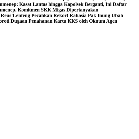
umenep: Kasat Lantas hingga Kapolsek Berganti, Ini Daftar
menep, Komitmen SKK Migas Dipertanyakan
 Reus’
Lenteng Pecahkan Rekor! Rahasia Pak Inung Ubah
Soroti Dugaan Penahanan Kartu KKS oleh Oknum Agen