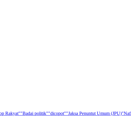
op Rakyat"
"Badai politik"
"dicopot"
"Jaksa Penuntut Umum (JPU)
"Naf