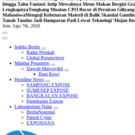
hingga Tahu Fantasi: Intip Mewahnya Menu Makan Bergizi Gra
Lengkapnya
Tongkang Muatan CPO Bocor di Perairan Giliyang
Mahasiswa
Menguji Kebenaran Materil di Balik Skandal Gandin
Tanah Tandus Jadi Hamparan Padi Lewat Teknologi ‘Hujan Bu
Jum. Agu 7th, 2026
Indeks Berita
Radar Pemkab
Global Perspectives
Mimbar Pesantren
Dawuh Masyayikh
Bani Rowi
Headline News
SAMPANG EXPOSE
SUMENEP EXPOSE
BANGKALAN EXPOSE
Pamekasan Expose
Laboratorium Nalar
BeritaNasional
Patroli Cyber
EXPOSIANA