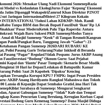
Ekonomi 2026: Menakar Ulang Nadi Ekonomi Sumenep
Razia
ni Modal vs Kedaulatan Ekologi
Jurus Fajar ‘Kepung’ Ekonomi
da Jatim Dipanggil Wakapolri
Zamrud Khan Direktur P2NOT
 Usut Jaringan Internasional
Misteri 27 Kilogram Kokain
 INTERNATIONAL’!
Solusi Lahan KDKMP: Moh. Ramli
a
Rabu Tanpa BBM dan Becak Bupati Fauzi
Duit ‘Ikan’ Rp 1,6
Jinakkan’ Pasar Modern
Ketok Palu Tiga Raperda: Antara
ritokrasi: Wajah Baru Suksesi PKB Sumenep
Modus Tanya
 Amal di Masjid Sumenep “Keok” di Tangan Resmob!
Kangean
ngan Panik!
Pangkat Baru, Tanggung Jawab “Gahar”: 23
Ketahanan Pangan Sumenep 2026
DARI RUBARU KE
, Polisi Pasang Garis Terlarang!
Nalar Inklusif di Beranda
ai Pasang “Pagar” Regulasi?
Sidak Pospam: Jurus AKBP Anang
n Fauzi
Investasi “Bodong” Oknum Guru: Saat Pejabat
misi Kapal dan ‘Hantu’ Pasar Tumpah: Skenario Besar Mudik
engintai 10 Hari ke Depan!
Ledakan di Batuputih: Kamar
arang Polisi: Saat 26 Kapolsek ‘Dipaksa’ Kencing
tapkan Tersangka Korupsi KPU? FMPK: Ingat Pesan Presiden
Baru: AKBP Anang Hardiyanto Rangkul Mahasiswa dan Tokoh
00 Lansia di Kepanjin Dapat Sembako Gratis
Lima Hari Tak
menep
Kiblat Surabaya di Sumenep: Mengurai Sengkarut
dan, Aparat Gabungan Sumenep “Sidak” Kafe dan Tempat
ngkap Kasus Pencurian Uang Berulang, Kerugian Korban Capai
nvestasi Bodong Guru Kemenag Sumenep? Dana Masjid Diduga