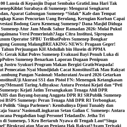
00 Lansia di Kepanjin Dapat Sembako Gratis
Lima Hari Tak
menep
Kiblat Surabaya di Sumenep: Mengurai Sengkarut
dan, Aparat Gabungan Sumenep “Sidak” Kafe dan Tempat
ngkap Kasus Pencurian Uang Berulang, Kerugian Korban Capai
nvestasi Bodong Guru Kemenag Sumenep? Dana Masjid Diduga
i Sumenep Atur Jam Musik Sahur Ramadan 2026: Mulai Pukul
Bagaimana Versi Pemerintah?
Jaga Citra Institusi, Sipropam
knum Operator SPBU Terlibat
Polres Sumenep Bongkar
gung Gunung Malang
BREAKING NEWS: Pragaan Geger!
3 Tahun Perjuangan KH Abdullah bin Husein di PPMA
erak Kilat Polres Sumenep Evakuasi Bayi Penuh Luka di
ep
Polres Sumenep Benarkan Laporan Dugaan Penipuan
ng Justru Syukuri Program Makan Bergizi Gratis
Waspada!
ut Pemecatan Nyai Mundjidah Cacat Konstitusi
Tak Mau Rakyat
Lumbung Pangan Nasional: Maduratani Award 2026 Getarkan
nstitusi
Uji Akurasi SS1 dan Pistol FN: Menengok Ketangkasan
nep?
Menanti Taring Adhyaksa: Antara Prestasi Kejati dan “Peti
Sumenep: Kejati Jatim Tersangkakan Tenaga Ahli DPR
 AHS dan Bayang-bayang Anggota DPR RI SR
Publik Sumenep
psi BSPS Sumenep: Peran Tenaga Ahli DPR RI Terbongkar,
 Politik ‘Singa Parlemen’: Kembalinya Djoni Tunaidy dan
aja Suara’ Nasional
Lingkaran Setan Galian C Sumenep: Antara
ncana Pengabdian bagi Personel Teladan
Dr. Jetha Tri
 di Sumenep, 5 Kru Bertaruh Nyawa di Tengah Laut
“Singa
pel’ Birokrasi atau Macan Penjaga Hak Rakyat?
Ayam Teriyaki