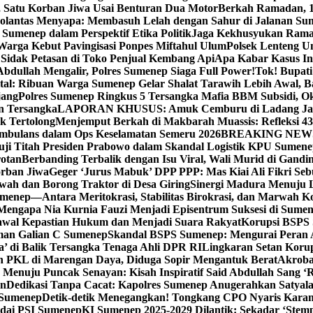
, Satu Korban Jiwa Usai Benturan Dua Motor
Berkah Ramadan, 1
olantas Menyapa: Membasuh Lelah dengan Sahur di Jalanan Su
umenep dalam Perspektif Etika Politik
Jaga Kekhusyukan Rama
arga Kebut Pavingisasi Ponpes Miftahul Ulum
Polsek Lenteng U
Sidak Petasan di Toko Penjual Kembang Api
Apa Kabar Kasus I
bdullah Mengalir, Polres Sumenep Siaga Full Power!
Tok! Bupat
ital: Ribuan Warga Sumenep Gelar Shalat Tarawih Lebih Awal, 
jang
Polres Sumenep Ringkus 5 Tersangka Mafia BBM Subsidi, O
n Tersangka
LAPORAN KHUSUS: Amuk Cemburu di Ladang Ja
k Tertolong
Menjemput Berkah di Makbarah Muassis: Refleksi 4
 Ambulans dalam Ops Keselamatan Semeru 2026
BREAKING NEWS: G
ji Titah Presiden Prabowo dalam Skandal Logistik KPU Sumen
rotan
Berbanding Terbalik dengan Isu Viral, Wali Murid di Gandi
orban Jiwa
Geger ‘Jurus Mabuk’ DPP PPP: Mas Kiai Ali Fikri Seb
wah dan Borong Traktor di Desa Giring
Sinergi Madura Menuju 
umenep—Antara Meritokrasi, Stabilitas Birokrasi, dan Marwah Ko
 Mengapa Nia Kurnia Fauzi Menjadi Episentrum Suksesi di Sume
awal Kepastian Hukum dan Menjadi Suara Rakyat
Korupsi BSPS 
man Galian C Sumenep
Skandal BSPS Sumenep: Mengurai Peran
a’ di Balik Tersangka Tenaga Ahli DPR RI
Lingkaran Setan Koru
 PKL di Marengan Daya, Diduga Sopir Mengantuk Berat
Akrobat
Menuju Puncak Senayan: Kisah Inspiratif Said Abdullah Sang ‘R
an
Dedikasi Tanpa Cacat: Kapolres Sumenep Anugerahkan Satyala
 Sumenep
Detik-detik Menegangkan! Tongkang CPO Nyaris Karam
odai PSI Sumenep
KI Sumenep 2025-2029 Dilantik: Sekadar ‘Stem