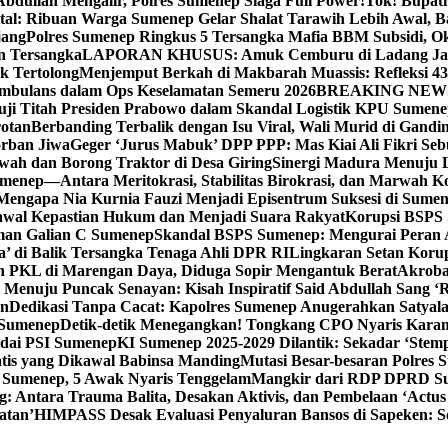
bdullah Mengalir, Polres Sumenep Siaga Full Power!
Tok! Bupat
ital: Ribuan Warga Sumenep Gelar Shalat Tarawih Lebih Awal, 
jang
Polres Sumenep Ringkus 5 Tersangka Mafia BBM Subsidi, O
n Tersangka
LAPORAN KHUSUS: Amuk Cemburu di Ladang Ja
k Tertolong
Menjemput Berkah di Makbarah Muassis: Refleksi 4
 Ambulans dalam Ops Keselamatan Semeru 2026
BREAKING NEWS: G
ji Titah Presiden Prabowo dalam Skandal Logistik KPU Sumen
rotan
Berbanding Terbalik dengan Isu Viral, Wali Murid di Gandi
orban Jiwa
Geger ‘Jurus Mabuk’ DPP PPP: Mas Kiai Ali Fikri Seb
wah dan Borong Traktor di Desa Giring
Sinergi Madura Menuju 
umenep—Antara Meritokrasi, Stabilitas Birokrasi, dan Marwah Ko
 Mengapa Nia Kurnia Fauzi Menjadi Episentrum Suksesi di Sume
awal Kepastian Hukum dan Menjadi Suara Rakyat
Korupsi BSPS 
man Galian C Sumenep
Skandal BSPS Sumenep: Mengurai Peran
a’ di Balik Tersangka Tenaga Ahli DPR RI
Lingkaran Setan Koru
 PKL di Marengan Daya, Diduga Sopir Mengantuk Berat
Akrobat
Menuju Puncak Senayan: Kisah Inspiratif Said Abdullah Sang ‘R
an
Dedikasi Tanpa Cacat: Kapolres Sumenep Anugerahkan Satyala
 Sumenep
Detik-detik Menegangkan! Tongkang CPO Nyaris Karam
odai PSI Sumenep
KI Sumenep 2025-2029 Dilantik: Sekadar ‘Stem
tis yang Dikawal Babinsa Manding
Mutasi Besar-besaran Polres S
 Sumenep, 5 Awak Nyaris Tenggelam
Mangkir dari RDP DPRD Su
g: Antara Trauma Balita, Desakan Aktivis, dan Pembelaan ‘Actus
atan’
HIMPASS Desak Evaluasi Penyaluran Bansos di Sapeken: 