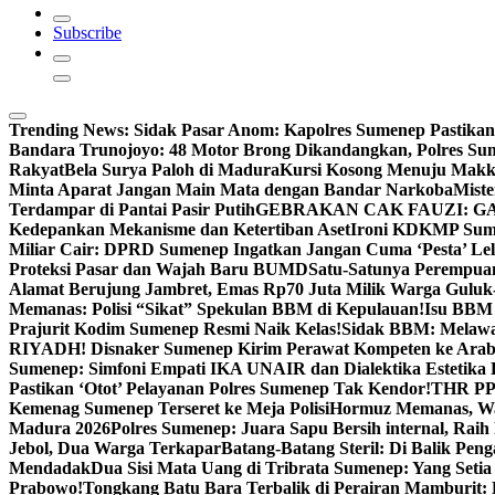
Subscribe
Trending News:
Sidak Pasar Anom: Kapolres Sumenep Pastikan
Bandara Trunojoyo: 48 Motor Brong Dikandangkan, Polres Su
Rakyat
Bela Surya Paloh di Madura
Kursi Kosong Menuju Mak
Minta Aparat Jangan Main Mata dengan Bandar Narkoba
Miste
Terdampar di Pantai Pasir Putih
GEBRAKAN CAK FAUZI: G
Kedepankan Mekanisme dan Ketertiban Aset
Ironi KDKMP Sumen
Miliar Cair: DPRD Sumenep Ingatkan Jangan Cuma ‘Pesta’ Lel
Proteksi Pasar dan Wajah Baru BUMD
Satu-Satunya Perempuan 
Alamat Berujung Jambret, Emas Rp70 Juta Milik Warga Guluk
Memanas: Polisi “Sikat” Spekulan BBM di Kepulauan!
Isu BBM 
Prajurit Kodim Sumenep Resmi Naik Kelas!
Sidak BBM: Melaw
RIYADH! Disnaker Sumenep Kirim Perawat Kompeten ke Arab
Sumenep: Simfoni Empati IKA UNAIR dan Dialektika Estetika
Pastikan ‘Otot’ Pelayanan Polres Sumenep Tak Kendor!
THR PPP
Kemenag Sumenep Terseret ke Meja Polisi
Hormuz Memanas, Wak
Madura 2026
Polres Sumenep: Juara Sapu Bersih internal, Raih 
Jebol, Dua Warga Terkapar
Batang-Batang Steril: Di Balik Pe
Mendadak
Dua Sisi Mata Uang di Tribrata Sumenep: Yang Setia
Prabowo!
Tongkang Batu Bara Terbalik di Perairan Mamburit: 