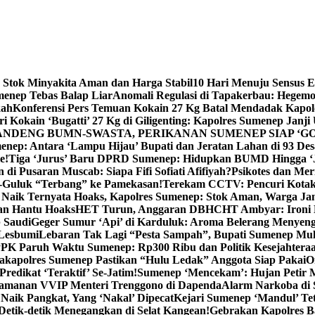
 Stok Minyakita Aman dan Harga Stabil
10 Hari Menuju Sensus 
menep Tebas Balap Liar
Anomali Regulasi di Tapakerbau: Hegemo
kah
Konferensi Pers Temuan Kokain 27 Kg Batal Mendadak Kapol
ri Kokain ‘Bugatti’ 27 Kg di Giligenting: Kapolres Sumenep Janji
ANDENG BUMN-SWASTA, PERIKANAN SUMENEP SIAP ‘GO
ep: Antara ‘Lampu Hijau’ Bupati dan Jeratan Lahan di 93 Des
e!
Tiga ‘Jurus’ Baru DPRD Sumenep: Hidupkan BUMD Hingga ‘
di Pusaran Muscab: Siapa Fifi Sofiati Afifiyah?
Psikotes dan Me
-Guluk “Terbang” ke Pamekasan!
Terekam CCTV: Pencuri Kotak
Naik Ternyata Hoaks, Kapolres Sumenep: Stok Aman, Warga Ja
an Hantu Hoaks
HET Turun, Anggaran DBHCHT Ambyar: Ironi 
 Saudi
Geger Sumur ‘Api’ di Karduluk: Aroma Belerang Menyengat
 Lesbumi
Lebaran Tak Lagi “Pesta Sampah”, Bupati Sumenep Mul
K Paruh Waktu Sumenep: Rp300 Ribu dan Politik Kesejahteraa
apolres Sumenep Pastikan “Hulu Ledak” Anggota Siap Pakai
O
Predikat ‘Teraktif’ Se-Jatim!
Sumenep ‘Mencekam’: Hujan Petir M
ngamanan VVIP Menteri Trenggono di Dapenda
Alarm Narkoba di S
 Naik Pangkat, Yang ‘Nakal’ Dipecat
Kejari Sumenep ‘Mandul’ Te
Detik-detik Menegangkan di Selat Kangean!
Gebrakan Kapolres 