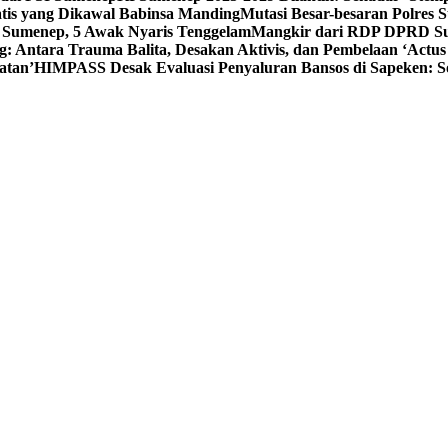
tis yang Dikawal Babinsa Manding
Mutasi Besar-besaran Polres S
 Sumenep, 5 Awak Nyaris Tenggelam
Mangkir dari RDP DPRD Su
g: Antara Trauma Balita, Desakan Aktivis, dan Pembelaan ‘Actus
atan’
HIMPASS Desak Evaluasi Penyaluran Bansos di Sapeken: 