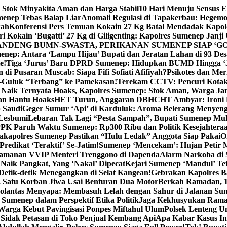
 Stok Minyakita Aman dan Harga Stabil
10 Hari Menuju Sensus 
menep Tebas Balap Liar
Anomali Regulasi di Tapakerbau: Hegemo
kah
Konferensi Pers Temuan Kokain 27 Kg Batal Mendadak Kapol
ri Kokain ‘Bugatti’ 27 Kg di Giligenting: Kapolres Sumenep Janji
ANDENG BUMN-SWASTA, PERIKANAN SUMENEP SIAP ‘GO
ep: Antara ‘Lampu Hijau’ Bupati dan Jeratan Lahan di 93 Des
e!
Tiga ‘Jurus’ Baru DPRD Sumenep: Hidupkan BUMD Hingga ‘
di Pusaran Muscab: Siapa Fifi Sofiati Afifiyah?
Psikotes dan Me
-Guluk “Terbang” ke Pamekasan!
Terekam CCTV: Pencuri Kotak
Naik Ternyata Hoaks, Kapolres Sumenep: Stok Aman, Warga Ja
an Hantu Hoaks
HET Turun, Anggaran DBHCHT Ambyar: Ironi 
 Saudi
Geger Sumur ‘Api’ di Karduluk: Aroma Belerang Menyengat
 Lesbumi
Lebaran Tak Lagi “Pesta Sampah”, Bupati Sumenep Mul
K Paruh Waktu Sumenep: Rp300 Ribu dan Politik Kesejahteraa
apolres Sumenep Pastikan “Hulu Ledak” Anggota Siap Pakai
O
Predikat ‘Teraktif’ Se-Jatim!
Sumenep ‘Mencekam’: Hujan Petir M
ngamanan VVIP Menteri Trenggono di Dapenda
Alarm Narkoba di S
 Naik Pangkat, Yang ‘Nakal’ Dipecat
Kejari Sumenep ‘Mandul’ Te
Detik-detik Menegangkan di Selat Kangean!
Gebrakan Kapolres 
, Satu Korban Jiwa Usai Benturan Dua Motor
Berkah Ramadan, 1
olantas Menyapa: Membasuh Lelah dengan Sahur di Jalanan Su
umenep dalam Perspektif Etika Politik
Jaga Kekhusyukan Rama
arga Kebut Pavingisasi Ponpes Miftahul Ulum
Polsek Lenteng U
Sidak Petasan di Toko Penjual Kembang Api
Apa Kabar Kasus I