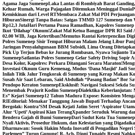
Agama Jaga Sumenep
Laka Lantas di Rombiyah Barat Ganding
Keluar Rumah, Warga Pajagalan Ditemukan Meninggal Dunia
P
Kemiskinan dari Level RT
Membaca Zakat Mal PDI Perjuangan S
Hiburan
Sinergi Tanpa Batas: Satgas TMMD 127 Sumenep dan W
Rp12,3 Juta
Hari Pertama Puasa Ramadhan, Kapolres Sumenep 
Ikut ‘Dilahap’ Oknum!
Zakat Mal Ketua Banggar DPR RI Said A
02.00 WIB, Jaga Ketertiban!
Memutus Rantai Keterpencilan Dig
Polres Sumenep Sisir Tempat Hiburan Malam Jelang Libur Pan
Jaringan Penyalahgunaan BBM Subsidi, Lima Orang Ditetapka
Pick Up Terjun Bebas ke Jurang Rombasan, Nyawa Sujianto Ta
Sumenep
Satlantas Polres Sumenep Gelar Safety Driving Sopir
Desa Kolor, Kapolres: Perkara Ditangani Secara Maraton!
Mengu
Investasi Oknum Guru Kemenag, Modus ‘Dana Masjid’ Jadi So
Inilah Titik Jalur Tengkorak di Sumenep yang Kerap Makan K
Susah Air Saat Lebaran, Said Abdullah “Pasang Badan” Bor Sa
Pendopo Keraton Sumenep
Eksklusif: Navigasi Suksesi Sekda S
Menembak Prajurit Kodim Sumenep
Dialektika Keberlanjutan:
Es” Kejari Sumenep
12 Tahun Madura Expose: Konsisten Meng
RI
Editorial: Menakar Tanggung Jawab Bupati Terhadap Anca
Bergolak: Kontra’SM Desak Kejati Jatim Seret ‘Aspirator Utam
Alur ‘Upeti’ Aspirasi Kian Terang
Xpander Seruduk Warung dan
Bendera Gajah di Bumi Sumenep
Dari Sudut Kota Tua Sumenep 
Nyali Aktivis, Prosedur Hukum, dan Kelestarian yang Digadaik
Dharmawan: Sosok Hakim Muda Inovatif di Pengadilan Negeri
Parlemen” Turun Gunung! R. Ach. Djoni Tunaidy Resmi Nahk