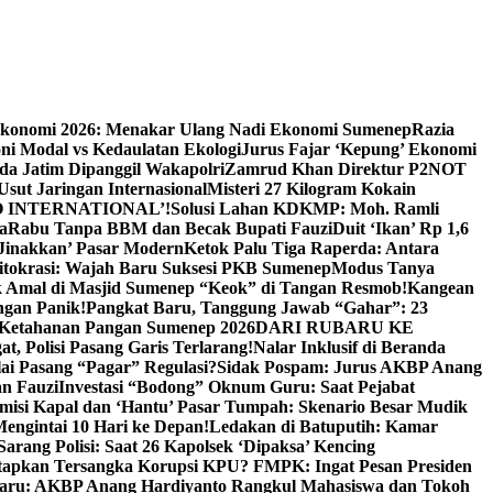
Ekonomi 2026: Menakar Ulang Nadi Ekonomi Sumenep
Razia
ni Modal vs Kedaulatan Ekologi
Jurus Fajar ‘Kepung’ Ekonomi
da Jatim Dipanggil Wakapolri
Zamrud Khan Direktur P2NOT
 Usut Jaringan Internasional
Misteri 27 Kilogram Kokain
 INTERNATIONAL’!
Solusi Lahan KDKMP: Moh. Ramli
a
Rabu Tanpa BBM dan Becak Bupati Fauzi
Duit ‘Ikan’ Rp 1,6
Jinakkan’ Pasar Modern
Ketok Palu Tiga Raperda: Antara
ritokrasi: Wajah Baru Suksesi PKB Sumenep
Modus Tanya
 Amal di Masjid Sumenep “Keok” di Tangan Resmob!
Kangean
ngan Panik!
Pangkat Baru, Tanggung Jawab “Gahar”: 23
Ketahanan Pangan Sumenep 2026
DARI RUBARU KE
, Polisi Pasang Garis Terlarang!
Nalar Inklusif di Beranda
ai Pasang “Pagar” Regulasi?
Sidak Pospam: Jurus AKBP Anang
n Fauzi
Investasi “Bodong” Oknum Guru: Saat Pejabat
misi Kapal dan ‘Hantu’ Pasar Tumpah: Skenario Besar Mudik
engintai 10 Hari ke Depan!
Ledakan di Batuputih: Kamar
arang Polisi: Saat 26 Kapolsek ‘Dipaksa’ Kencing
tapkan Tersangka Korupsi KPU? FMPK: Ingat Pesan Presiden
Baru: AKBP Anang Hardiyanto Rangkul Mahasiswa dan Tokoh