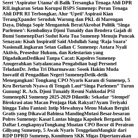
Seret ‘Aspirator Utama’ di Balik Tersangka Tenaga Ahli DPR
RI
Lingkaran Setan Korupsi BSPS Sumenep: Peran Tenaga
Ahli DPR RI Terbongkar, Alur ‘Upeti’ Aspirasi Kian
Terang
Xpander Seruduk Warung dan PKL di Marengan
Daya, Diduga Sopir Mengantuk Berat
Akrobat Politik ‘Singa
Parlemen’: Kembalinya Djoni Tunaidy dan Bendera Gajah di
Bumi Sumenep
Dari Sudut Kota Tua Sumenep Menuju Puncak
Senayan: Kisah Inspiratif Said Abdullah Sang ‘Raja Suara’
Nasional
Lingkaran Setan Galian C Sumenep: Antara Nyali
Aktivis, Prosedur Hukum, dan Kelestarian yang
Digadaikan
Dedikasi Tanpa Cacat: Kapolres Sumenep
Anugerahkan Satyalancana Pengabdian bagi Personel
Teladan
Dr. Jetha Tri Dharmawan: Sosok Hakim Muda
Inovatif di Pengadilan Negeri Sumenep
Detik-detik
Menegangkan! Tongkang CPO Nyaris Karam di Sumenep, 5
Kru Bertaruh Nyawa di Tengah Laut
“Singa Parlemen” Turun
Gunung! R. Ach. Djoni Tunaidy Resmi Nahkodai PSI
Sumenep
KI Sumenep 2025-2029 Dilantik: Sekadar ‘Stempel’
Birokrasi atau Macan Penjaga Hak Rakyat?
Ayam Teriyaki
hingga Tahu Fantasi: Intip Mewahnya Menu Makan Bergizi
Gratis yang Dikawal Babinsa Manding
Mutasi Besar-besaran
Polres Sumenep: Kasat Lantas hingga Kapolsek Berganti, Ini
Daftar Lengkapnya
Tongkang Muatan CPO Bocor di Perairan
Giliyang Sumenep, 5 Awak Nyaris Tenggelam
Mangkir dari
RDP DPRD Sumenep, Komitmen SKK Migas Dipertanyakan