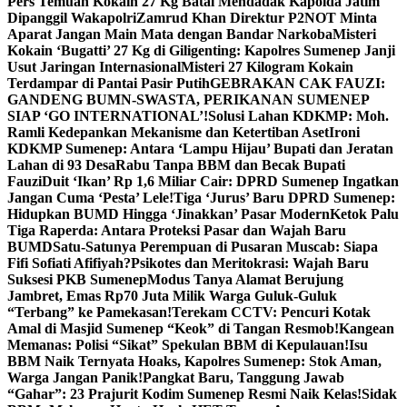
Pers Temuan Kokain 27 Kg Batal Mendadak Kapolda Jatim
Dipanggil Wakapolri
Zamrud Khan Direktur P2NOT Minta
Aparat Jangan Main Mata dengan Bandar Narkoba
Misteri
Kokain ‘Bugatti’ 27 Kg di Giligenting: Kapolres Sumenep Janji
Usut Jaringan Internasional
Misteri 27 Kilogram Kokain
Terdampar di Pantai Pasir Putih
GEBRAKAN CAK FAUZI:
GANDENG BUMN-SWASTA, PERIKANAN SUMENEP
SIAP ‘GO INTERNATIONAL’!
Solusi Lahan KDKMP: Moh.
Ramli Kedepankan Mekanisme dan Ketertiban Aset
Ironi
KDKMP Sumenep: Antara ‘Lampu Hijau’ Bupati dan Jeratan
Lahan di 93 Desa
Rabu Tanpa BBM dan Becak Bupati
Fauzi
Duit ‘Ikan’ Rp 1,6 Miliar Cair: DPRD Sumenep Ingatkan
Jangan Cuma ‘Pesta’ Lele!
Tiga ‘Jurus’ Baru DPRD Sumenep:
Hidupkan BUMD Hingga ‘Jinakkan’ Pasar Modern
Ketok Palu
Tiga Raperda: Antara Proteksi Pasar dan Wajah Baru
BUMD
Satu-Satunya Perempuan di Pusaran Muscab: Siapa
Fifi Sofiati Afifiyah?
Psikotes dan Meritokrasi: Wajah Baru
Suksesi PKB Sumenep
Modus Tanya Alamat Berujung
Jambret, Emas Rp70 Juta Milik Warga Guluk-Guluk
“Terbang” ke Pamekasan!
Terekam CCTV: Pencuri Kotak
Amal di Masjid Sumenep “Keok” di Tangan Resmob!
Kangean
Memanas: Polisi “Sikat” Spekulan BBM di Kepulauan!
Isu
BBM Naik Ternyata Hoaks, Kapolres Sumenep: Stok Aman,
Warga Jangan Panik!
Pangkat Baru, Tanggung Jawab
“Gahar”: 23 Prajurit Kodim Sumenep Resmi Naik Kelas!
Sidak