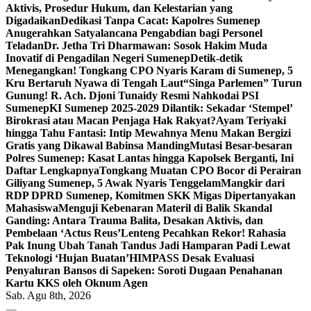
Aktivis, Prosedur Hukum, dan Kelestarian yang
Digadaikan
Dedikasi Tanpa Cacat: Kapolres Sumenep
Anugerahkan Satyalancana Pengabdian bagi Personel
Teladan
Dr. Jetha Tri Dharmawan: Sosok Hakim Muda
Inovatif di Pengadilan Negeri Sumenep
Detik-detik
Menegangkan! Tongkang CPO Nyaris Karam di Sumenep, 5
Kru Bertaruh Nyawa di Tengah Laut
“Singa Parlemen” Turun
Gunung! R. Ach. Djoni Tunaidy Resmi Nahkodai PSI
Sumenep
KI Sumenep 2025-2029 Dilantik: Sekadar ‘Stempel’
Birokrasi atau Macan Penjaga Hak Rakyat?
Ayam Teriyaki
hingga Tahu Fantasi: Intip Mewahnya Menu Makan Bergizi
Gratis yang Dikawal Babinsa Manding
Mutasi Besar-besaran
Polres Sumenep: Kasat Lantas hingga Kapolsek Berganti, Ini
Daftar Lengkapnya
Tongkang Muatan CPO Bocor di Perairan
Giliyang Sumenep, 5 Awak Nyaris Tenggelam
Mangkir dari
RDP DPRD Sumenep, Komitmen SKK Migas Dipertanyakan
Mahasiswa
Menguji Kebenaran Materil di Balik Skandal
Ganding: Antara Trauma Balita, Desakan Aktivis, dan
Pembelaan ‘Actus Reus’
Lenteng Pecahkan Rekor! Rahasia
Pak Inung Ubah Tanah Tandus Jadi Hamparan Padi Lewat
Teknologi ‘Hujan Buatan’
HIMPASS Desak Evaluasi
Penyaluran Bansos di Sapeken: Soroti Dugaan Penahanan
Kartu KKS oleh Oknum Agen
Sab. Agu 8th, 2026