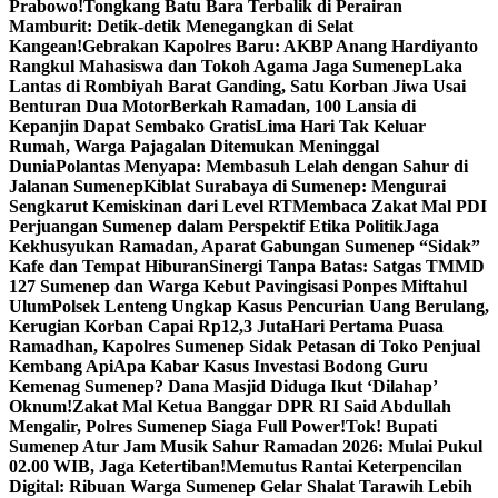
Prabowo!
Tongkang Batu Bara Terbalik di Perairan
Mamburit: Detik-detik Menegangkan di Selat
Kangean!
Gebrakan Kapolres Baru: AKBP Anang Hardiyanto
Rangkul Mahasiswa dan Tokoh Agama Jaga Sumenep
Laka
Lantas di Rombiyah Barat Ganding, Satu Korban Jiwa Usai
Benturan Dua Motor
Berkah Ramadan, 100 Lansia di
Kepanjin Dapat Sembako Gratis
Lima Hari Tak Keluar
Rumah, Warga Pajagalan Ditemukan Meninggal
Dunia
Polantas Menyapa: Membasuh Lelah dengan Sahur di
Jalanan Sumenep
Kiblat Surabaya di Sumenep: Mengurai
Sengkarut Kemiskinan dari Level RT
Membaca Zakat Mal PDI
Perjuangan Sumenep dalam Perspektif Etika Politik
Jaga
Kekhusyukan Ramadan, Aparat Gabungan Sumenep “Sidak”
Kafe dan Tempat Hiburan
Sinergi Tanpa Batas: Satgas TMMD
127 Sumenep dan Warga Kebut Pavingisasi Ponpes Miftahul
Ulum
Polsek Lenteng Ungkap Kasus Pencurian Uang Berulang,
Kerugian Korban Capai Rp12,3 Juta
Hari Pertama Puasa
Ramadhan, Kapolres Sumenep Sidak Petasan di Toko Penjual
Kembang Api
Apa Kabar Kasus Investasi Bodong Guru
Kemenag Sumenep? Dana Masjid Diduga Ikut ‘Dilahap’
Oknum!
Zakat Mal Ketua Banggar DPR RI Said Abdullah
Mengalir, Polres Sumenep Siaga Full Power!
Tok! Bupati
Sumenep Atur Jam Musik Sahur Ramadan 2026: Mulai Pukul
02.00 WIB, Jaga Ketertiban!
Memutus Rantai Keterpencilan
Digital: Ribuan Warga Sumenep Gelar Shalat Tarawih Lebih