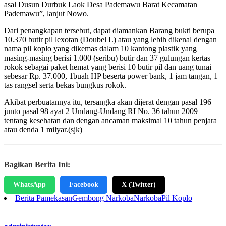
asal Dusun Durbuk Laok Desa Pademawu Barat Kecamatan
Pademawu”, lanjut Nowo.
Dari penangkapan tersebut, dapat diamankan Barang bukti berupa
10.370 butir pil lexotan (Doubel L) atau yang lebih dikenal dengan
nama pil koplo yang dikemas dalam 10 kantong plastik yang
masing-masing berisi 1.000 (seribu) butir dan 37 gulungan kertas
rokok sebagai paket hemat yang berisi 10 butir pil dan uang tunai
sebesar Rp. 37.000, 1buah HP beserta power bank, 1 jam tangan, 1
tas rangsel serta bekas bungkus rokok.
Akibat perbuatannya itu, tersangka akan dijerat dengan pasal 196
junto pasal 98 ayat 2 Undang-Undang RI No. 36 tahun 2009
tentang kesehatan dan dengan ancaman maksimal 10 tahun penjara
atau denda 1 milyar.(sjk)
Bagikan Berita Ini:
WhatsApp
Facebook
X (Twitter)
Berita Pamekasan
Gembong Narkoba
Narkoba
Pil Koplo