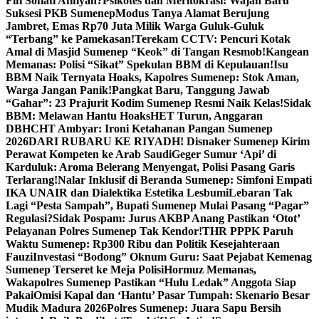
Fifi Sofiati Afifiyah?
Psikotes dan Meritokrasi: Wajah Baru
Suksesi PKB Sumenep
Modus Tanya Alamat Berujung
Jambret, Emas Rp70 Juta Milik Warga Guluk-Guluk
“Terbang” ke Pamekasan!
Terekam CCTV: Pencuri Kotak
Amal di Masjid Sumenep “Keok” di Tangan Resmob!
Kangean
Memanas: Polisi “Sikat” Spekulan BBM di Kepulauan!
Isu
BBM Naik Ternyata Hoaks, Kapolres Sumenep: Stok Aman,
Warga Jangan Panik!
Pangkat Baru, Tanggung Jawab
“Gahar”: 23 Prajurit Kodim Sumenep Resmi Naik Kelas!
Sidak
BBM: Melawan Hantu Hoaks
HET Turun, Anggaran
DBHCHT Ambyar: Ironi Ketahanan Pangan Sumenep
2026
DARI RUBARU KE RIYADH! Disnaker Sumenep Kirim
Perawat Kompeten ke Arab Saudi
Geger Sumur ‘Api’ di
Karduluk: Aroma Belerang Menyengat, Polisi Pasang Garis
Terlarang!
Nalar Inklusif di Beranda Sumenep: Simfoni Empati
IKA UNAIR dan Dialektika Estetika Lesbumi
Lebaran Tak
Lagi “Pesta Sampah”, Bupati Sumenep Mulai Pasang “Pagar”
Regulasi?
Sidak Pospam: Jurus AKBP Anang Pastikan ‘Otot’
Pelayanan Polres Sumenep Tak Kendor!
THR PPPK Paruh
Waktu Sumenep: Rp300 Ribu dan Politik Kesejahteraan
Fauzi
Investasi “Bodong” Oknum Guru: Saat Pejabat Kemenag
Sumenep Terseret ke Meja Polisi
Hormuz Memanas,
Wakapolres Sumenep Pastikan “Hulu Ledak” Anggota Siap
Pakai
Omisi Kapal dan ‘Hantu’ Pasar Tumpah: Skenario Besar
Mudik Madura 2026
Polres Sumenep: Juara Sapu Bersih