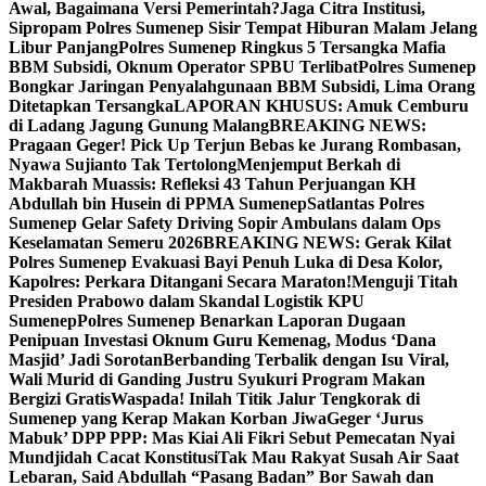
Awal, Bagaimana Versi Pemerintah?
Jaga Citra Institusi,
Sipropam Polres Sumenep Sisir Tempat Hiburan Malam Jelang
Libur Panjang
Polres Sumenep Ringkus 5 Tersangka Mafia
BBM Subsidi, Oknum Operator SPBU Terlibat
Polres Sumenep
Bongkar Jaringan Penyalahgunaan BBM Subsidi, Lima Orang
Ditetapkan Tersangka
LAPORAN KHUSUS: Amuk Cemburu
di Ladang Jagung Gunung Malang
BREAKING NEWS:
Pragaan Geger! Pick Up Terjun Bebas ke Jurang Rombasan,
Nyawa Sujianto Tak Tertolong
Menjemput Berkah di
Makbarah Muassis: Refleksi 43 Tahun Perjuangan KH
Abdullah bin Husein di PPMA Sumenep
Satlantas Polres
Sumenep Gelar Safety Driving Sopir Ambulans dalam Ops
Keselamatan Semeru 2026
BREAKING NEWS: Gerak Kilat
Polres Sumenep Evakuasi Bayi Penuh Luka di Desa Kolor,
Kapolres: Perkara Ditangani Secara Maraton!
Menguji Titah
Presiden Prabowo dalam Skandal Logistik KPU
Sumenep
Polres Sumenep Benarkan Laporan Dugaan
Penipuan Investasi Oknum Guru Kemenag, Modus ‘Dana
Masjid’ Jadi Sorotan
Berbanding Terbalik dengan Isu Viral,
Wali Murid di Ganding Justru Syukuri Program Makan
Bergizi Gratis
Waspada! Inilah Titik Jalur Tengkorak di
Sumenep yang Kerap Makan Korban Jiwa
Geger ‘Jurus
Mabuk’ DPP PPP: Mas Kiai Ali Fikri Sebut Pemecatan Nyai
Mundjidah Cacat Konstitusi
Tak Mau Rakyat Susah Air Saat
Lebaran, Said Abdullah “Pasang Badan” Bor Sawah dan