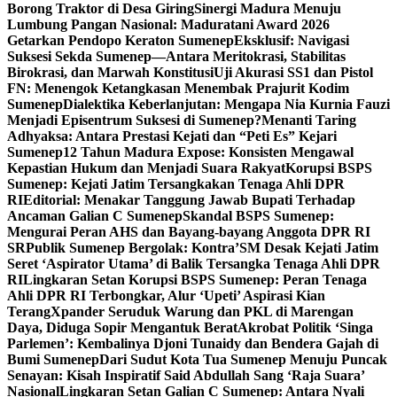
Borong Traktor di Desa Giring
Sinergi Madura Menuju
Lumbung Pangan Nasional: Maduratani Award 2026
Getarkan Pendopo Keraton Sumenep
Eksklusif: Navigasi
Suksesi Sekda Sumenep—Antara Meritokrasi, Stabilitas
Birokrasi, dan Marwah Konstitusi
Uji Akurasi SS1 dan Pistol
FN: Menengok Ketangkasan Menembak Prajurit Kodim
Sumenep
Dialektika Keberlanjutan: Mengapa Nia Kurnia Fauzi
Menjadi Episentrum Suksesi di Sumenep?
Menanti Taring
Adhyaksa: Antara Prestasi Kejati dan “Peti Es” Kejari
Sumenep
12 Tahun Madura Expose: Konsisten Mengawal
Kepastian Hukum dan Menjadi Suara Rakyat
Korupsi BSPS
Sumenep: Kejati Jatim Tersangkakan Tenaga Ahli DPR
RI
Editorial: Menakar Tanggung Jawab Bupati Terhadap
Ancaman Galian C Sumenep
Skandal BSPS Sumenep:
Mengurai Peran AHS dan Bayang-bayang Anggota DPR RI
SR
Publik Sumenep Bergolak: Kontra’SM Desak Kejati Jatim
Seret ‘Aspirator Utama’ di Balik Tersangka Tenaga Ahli DPR
RI
Lingkaran Setan Korupsi BSPS Sumenep: Peran Tenaga
Ahli DPR RI Terbongkar, Alur ‘Upeti’ Aspirasi Kian
Terang
Xpander Seruduk Warung dan PKL di Marengan
Daya, Diduga Sopir Mengantuk Berat
Akrobat Politik ‘Singa
Parlemen’: Kembalinya Djoni Tunaidy dan Bendera Gajah di
Bumi Sumenep
Dari Sudut Kota Tua Sumenep Menuju Puncak
Senayan: Kisah Inspiratif Said Abdullah Sang ‘Raja Suara’
Nasional
Lingkaran Setan Galian C Sumenep: Antara Nyali