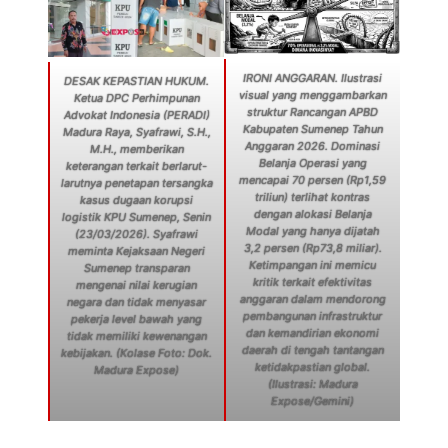
IRONI ANGGARAN. Ilustrasi
DESAK KEPASTIAN HUKUM.
visual yang menggambarkan
Ketua DPC Perhimpunan
struktur Rancangan APBD
Advokat Indonesia (PERADI)
Kabupaten Sumenep Tahun
Madura Raya, Syafrawi, S.H.,
Anggaran 2026. Dominasi
M.H., memberikan
Belanja Operasi yang
keterangan terkait berlarut-
mencapai 70 persen (Rp1,59
larutnya penetapan tersangka
triliun) terlihat kontras
kasus dugaan korupsi
dengan alokasi Belanja
logistik KPU Sumenep, Senin
Modal yang hanya dijatah
(23/03/2026). Syafrawi
3,2 persen (Rp73,8 miliar).
meminta Kejaksaan Negeri
Ketimpangan ini memicu
Sumenep transparan
kritik terkait efektivitas
mengenai nilai kerugian
anggaran dalam mendorong
negara dan tidak menyasar
pembangunan infrastruktur
pekerja level bawah yang
dan kemandirian ekonomi
tidak memiliki kewenangan
daerah di tengah tantangan
kebijakan. (Kolase Foto: Dok.
ketidakpastian global.
Madura Expose)
(Ilustrasi: Madura
Expose/Gemini)