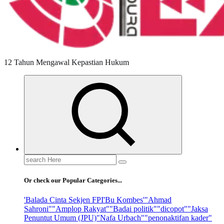
12 Tahun Mengawal Kepastian Hukum
Search
for:
Or check our Popular Categories...
'Balada Cinta Sekjen FPI
'Bu Kombes'
"Ahmad
Sahroni"
"Amplop Rakyat"
"Badai politik"
"dicopot"
"Jaksa
Penuntut Umum (JPU)
"Nafa Urbach"
"penonaktifan kader"