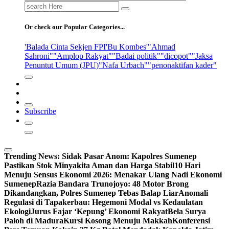
Search
for:
Or check our Popular Categories...
'Balada Cinta Sekjen FPI
'Bu Kombes'
"Ahmad
Sahroni"
"Amplop Rakyat"
"Badai politik"
"dicopot"
"Jaksa
Penuntut Umum (JPU)
"Nafa Urbach"
"penonaktifan kader"
Subscribe
Trending News:
Sidak Pasar Anom: Kapolres Sumenep
Pastikan Stok Minyakita Aman dan Harga Stabil
10 Hari
Menuju Sensus Ekonomi 2026: Menakar Ulang Nadi Ekonomi
Sumenep
Razia Bandara Trunojoyo: 48 Motor Brong
Dikandangkan, Polres Sumenep Tebas Balap Liar
Anomali
Regulasi di Tapakerbau: Hegemoni Modal vs Kedaulatan
Ekologi
Jurus Fajar ‘Kepung’ Ekonomi Rakyat
Bela Surya
Paloh di Madura
Kursi Kosong Menuju Makkah
Konferensi