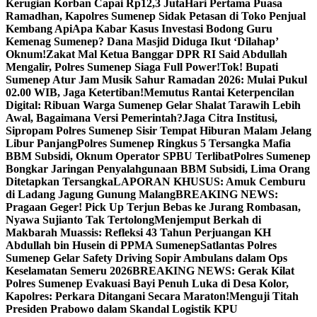
Kerugian Korban Capai Rp12,3 Juta
Hari Pertama Puasa
Ramadhan, Kapolres Sumenep Sidak Petasan di Toko Penjual
Kembang Api
Apa Kabar Kasus Investasi Bodong Guru
Kemenag Sumenep? Dana Masjid Diduga Ikut ‘Dilahap’
Oknum!
Zakat Mal Ketua Banggar DPR RI Said Abdullah
Mengalir, Polres Sumenep Siaga Full Power!
Tok! Bupati
Sumenep Atur Jam Musik Sahur Ramadan 2026: Mulai Pukul
02.00 WIB, Jaga Ketertiban!
Memutus Rantai Keterpencilan
Digital: Ribuan Warga Sumenep Gelar Shalat Tarawih Lebih
Awal, Bagaimana Versi Pemerintah?
Jaga Citra Institusi,
Sipropam Polres Sumenep Sisir Tempat Hiburan Malam Jelang
Libur Panjang
Polres Sumenep Ringkus 5 Tersangka Mafia
BBM Subsidi, Oknum Operator SPBU Terlibat
Polres Sumenep
Bongkar Jaringan Penyalahgunaan BBM Subsidi, Lima Orang
Ditetapkan Tersangka
LAPORAN KHUSUS: Amuk Cemburu
di Ladang Jagung Gunung Malang
BREAKING NEWS:
Pragaan Geger! Pick Up Terjun Bebas ke Jurang Rombasan,
Nyawa Sujianto Tak Tertolong
Menjemput Berkah di
Makbarah Muassis: Refleksi 43 Tahun Perjuangan KH
Abdullah bin Husein di PPMA Sumenep
Satlantas Polres
Sumenep Gelar Safety Driving Sopir Ambulans dalam Ops
Keselamatan Semeru 2026
BREAKING NEWS: Gerak Kilat
Polres Sumenep Evakuasi Bayi Penuh Luka di Desa Kolor,
Kapolres: Perkara Ditangani Secara Maraton!
Menguji Titah
Presiden Prabowo dalam Skandal Logistik KPU