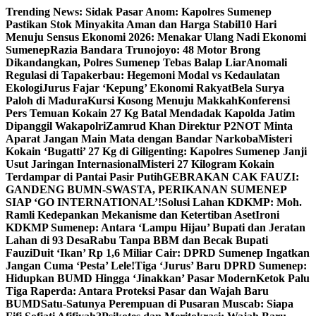
Skip
Trending News:
Sidak Pasar Anom: Kapolres Sumenep
to
Pastikan Stok Minyakita Aman dan Harga Stabil
10 Hari
content
Menuju Sensus Ekonomi 2026: Menakar Ulang Nadi Ekonomi
Sumenep
Razia Bandara Trunojoyo: 48 Motor Brong
Dikandangkan, Polres Sumenep Tebas Balap Liar
Anomali
Regulasi di Tapakerbau: Hegemoni Modal vs Kedaulatan
Ekologi
Jurus Fajar ‘Kepung’ Ekonomi Rakyat
Bela Surya
Paloh di Madura
Kursi Kosong Menuju Makkah
Konferensi
Pers Temuan Kokain 27 Kg Batal Mendadak Kapolda Jatim
Dipanggil Wakapolri
Zamrud Khan Direktur P2NOT Minta
Aparat Jangan Main Mata dengan Bandar Narkoba
Misteri
Kokain ‘Bugatti’ 27 Kg di Giligenting: Kapolres Sumenep Janji
Usut Jaringan Internasional
Misteri 27 Kilogram Kokain
Terdampar di Pantai Pasir Putih
GEBRAKAN CAK FAUZI:
GANDENG BUMN-SWASTA, PERIKANAN SUMENEP
SIAP ‘GO INTERNATIONAL’!
Solusi Lahan KDKMP: Moh.
Ramli Kedepankan Mekanisme dan Ketertiban Aset
Ironi
KDKMP Sumenep: Antara ‘Lampu Hijau’ Bupati dan Jeratan
Lahan di 93 Desa
Rabu Tanpa BBM dan Becak Bupati
Fauzi
Duit ‘Ikan’ Rp 1,6 Miliar Cair: DPRD Sumenep Ingatkan
Jangan Cuma ‘Pesta’ Lele!
Tiga ‘Jurus’ Baru DPRD Sumenep:
Hidupkan BUMD Hingga ‘Jinakkan’ Pasar Modern
Ketok Palu
Tiga Raperda: Antara Proteksi Pasar dan Wajah Baru
BUMD
Satu-Satunya Perempuan di Pusaran Muscab: Siapa