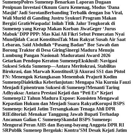
Sumenep
Polres Sumenep Benarkan Laporan Dugaan
Penipuan Investasi Oknum Guru Kemenag, Modus ‘Dana
Masjid’ Jadi Sorotan
Berbanding Terbalik dengan Isu Viral,
Wali Murid di Ganding Justru Syukuri Program Makan
Bergizi Gratis
Waspada! Inilah Titik Jalur Tengkorak di
Sumenep yang Kerap Makan Korban Jiwa
Geger ‘Jurus
Mabuk’ DPP PPP: Mas Kiai Ali Fikri Sebut Pemecatan Nyai
Mundjidah Cacat Konstitusi
Tak Mau Rakyat Susah Air Saat
Lebaran, Said Abdullah “Pasang Badan” Bor Sawah dan
Borong Traktor di Desa Giring
Sinergi Madura Menuju
Lumbung Pangan Nasional: Maduratani Award 2026
Getarkan Pendopo Keraton Sumenep
Eksklusif: Navigasi
Suksesi Sekda Sumenep—Antara Meritokrasi, Stabilitas
Birokrasi, dan Marwah Konstitusi
Uji Akurasi SS1 dan Pistol
FN: Menengok Ketangkasan Menembak Prajurit Kodim
Sumenep
Dialektika Keberlanjutan: Mengapa Nia Kurnia Fauzi
Menjadi Episentrum Suksesi di Sumenep?
Menanti Taring
Adhyaksa: Antara Prestasi Kejati dan “Peti Es” Kejari
Sumenep
12 Tahun Madura Expose: Konsisten Mengawal
Kepastian Hukum dan Menjadi Suara Rakyat
Korupsi BSPS
Sumenep: Kejati Jatim Tersangkakan Tenaga Ahli DPR
RI
Editorial: Menakar Tanggung Jawab Bupati Terhadap
Ancaman Galian C Sumenep
Skandal BSPS Sumenep:
Mengurai Peran AHS dan Bayang-bayang Anggota DPR RI
SR
Publik Sumenep Bergolak: Kontra’SM Desak Kejati Jatim