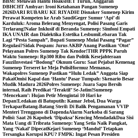
BBM: Melawan Hantu Hoaks
HET Turun, Anggaran
DBHCHT Ambyar: Ironi Ketahanan Pangan Sumenep
2026
DARI RUBARU KE RIYADH! Disnaker Sumenep Kirim
Perawat Kompeten ke Arab Saudi
Geger Sumur ‘Api’ di
Karduluk: Aroma Belerang Menyengat, Polisi Pasang Garis
Terlarang!
Nalar Inklusif di Beranda Sumenep: Simfoni Empati
IKA UNAIR dan Dialektika Estetika Lesbumi
Lebaran Tak
Lagi “Pesta Sampah”, Bupati Sumenep Mulai Pasang “Pagar”
Regulasi?
Sidak Pospam: Jurus AKBP Anang Pastikan ‘Otot’
Pelayanan Polres Sumenep Tak Kendor!
THR PPPK Paruh
Waktu Sumenep: Rp300 Ribu dan Politik Kesejahteraan
Fauzi
Investasi “Bodong” Oknum Guru: Saat Pejabat Kemenag
Sumenep Terseret ke Meja Polisi
Hormuz Memanas,
Wakapolres Sumenep Pastikan “Hulu Ledak” Anggota Siap
Pakai
Omisi Kapal dan ‘Hantu’ Pasar Tumpah: Skenario Besar
Mudik Madura 2026
Polres Sumenep: Juara Sapu Bersih
internal, Raih Predikat ‘Teraktif’ Se-Jatim!
Sumenep
‘Mencekam’: Hujan Petir Mengintai 10 Hari ke
Depan!
Ledakan di Batuputih: Kamar Jebol, Dua Warga
Terkapar
Batang-Batang Steril: Di Balik Pengamanan VVIP
Menteri Trenggono di Dapenda
Alarm Narkoba di Sarang
Polisi: Saat 26 Kapolsek ‘Dipaksa’ Kencing Mendadak
Dua Sisi
Mata Uang di Tribrata Sumenep: Yang Setia Naik Pangkat,
Yang ‘Nakal’ Dipecat
Kejari Sumenep ‘Mandul’ Tetapkan
Tersangka Korupsi KPU? FMPK: Ingat Pesan Presiden