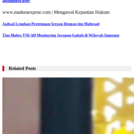
administrator
www.maduraexpose.com | Mengawal Kepastian Hukum
Navigasi
Jadwal Lengkap Pertemuan Sergap Dengan tim Mabesad
pos
Tim Mabes TNI-AD Monitoring Serapan Gabah di Wilayah Sumenep
Related Posts