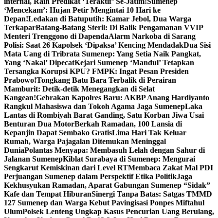
internal, Raih Predikat ‘Teraktif’ Se-Jatim!
Sumenep
‘Mencekam’: Hujan Petir Mengintai 10 Hari ke
Depan!
Ledakan di Batuputih: Kamar Jebol, Dua Warga
Terkapar
Batang-Batang Steril: Di Balik Pengamanan VVIP
Menteri Trenggono di Dapenda
Alarm Narkoba di Sarang
Polisi: Saat 26 Kapolsek ‘Dipaksa’ Kencing Mendadak
Dua Sisi
Mata Uang di Tribrata Sumenep: Yang Setia Naik Pangkat,
Yang ‘Nakal’ Dipecat
Kejari Sumenep ‘Mandul’ Tetapkan
Tersangka Korupsi KPU? FMPK: Ingat Pesan Presiden
Prabowo!
Tongkang Batu Bara Terbalik di Perairan
Mamburit: Detik-detik Menegangkan di Selat
Kangean!
Gebrakan Kapolres Baru: AKBP Anang Hardiyanto
Rangkul Mahasiswa dan Tokoh Agama Jaga Sumenep
Laka
Lantas di Rombiyah Barat Ganding, Satu Korban Jiwa Usai
Benturan Dua Motor
Berkah Ramadan, 100 Lansia di
Kepanjin Dapat Sembako Gratis
Lima Hari Tak Keluar
Rumah, Warga Pajagalan Ditemukan Meninggal
Dunia
Polantas Menyapa: Membasuh Lelah dengan Sahur di
Jalanan Sumenep
Kiblat Surabaya di Sumenep: Mengurai
Sengkarut Kemiskinan dari Level RT
Membaca Zakat Mal PDI
Perjuangan Sumenep dalam Perspektif Etika Politik
Jaga
Kekhusyukan Ramadan, Aparat Gabungan Sumenep “Sidak”
Kafe dan Tempat Hiburan
Sinergi Tanpa Batas: Satgas TMMD
127 Sumenep dan Warga Kebut Pavingisasi Ponpes Miftahul
Ulum
Polsek Lenteng Ungkap Kasus Pencurian Uang Berulang,