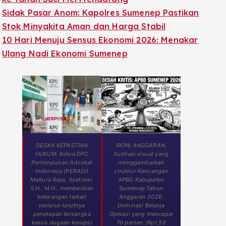
Sidak Pasar Anom: Kapolres Sumenep Pastikan
Stok Minyakita Aman dan Harga Stabil
10 Hari Menuju Sensus Ekonomi 2026: Menakar
Ulang Nadi Ekonomi Sumenep
DESAK KEPASTIAN
IRONI ANGGARAN.
HUKUM. Ketua DPC
Ilustrasi visual yang
Perhimpunan Advokat
menggambarkan
Indonesia (PERADI)
struktur Rancangan
Madura Raya, Syafrawi,
APBD Kabupaten
S.H., M.H., memberikan
Sumenep Tahun
keterangan terkait
Anggaran 2026.
berlarut-larutnya
Dominasi Belanja
penetapan tersangka
Operasi yang mencapai
kasus dugaan korupsi
70 persen (Rp1,59