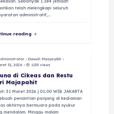
ekasan. Sebanyak 1.384 jemaah
astikan telah melengkapi seluruh
syaratan administratif,…
tinue reading
administrator
Dawuh Masyayikh
ret 31, 2026
1135 views
juna di Cikeas dan Restu
ri Majapahit
bit: 31 Maret 2026 | 01:00 WIB JAKARTA
ebuah penantian panjang di kediaman
eas akhirnya bermuara pada syukur
g mendalam. Minggu malam