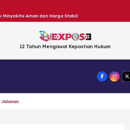
k Minyakita Aman dan Harga Stabil
12 Tahun Mengawal Kepastian Hukum
en
Headline News
d Jalanan