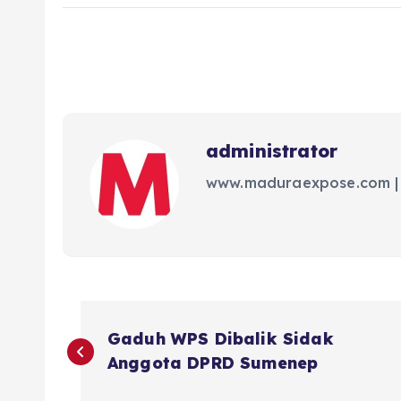
administrator
www.maduraexpose.com |
N
Gaduh WPS Dibalik Sidak
a
Anggota DPRD Sumenep