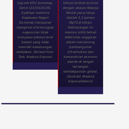
logistik KPU Sumenep,
triliun) terlihat kontras
Senin (23/03/2026).
dengan alokasi Belanja
Syafrawi meminta
Modal yang hanya
Kejaksaan Negeri
dijatah 3,2 persen
Sumenep transparan
(Rp73,8 miliar).
mengenai nilai kerugian
Ketimpangan ini
negara dan tidak
memicu kritik terkait
menyasar pekerja level
efektivitas anggaran
bawah yang tidak
dalam mendorong
memiliki kewenangan
pembangunan
kebijakan. (Kolase Foto:
infrastruktur dan
Dok. Madura Expose)
kemandirian ekonomi
daerah di tengah
tantangan
ketidakpastian global.
(Ilustrasi: Madura
Expose/Gemini)