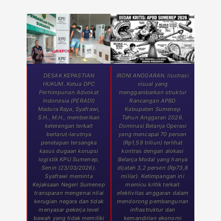
DESAK KEPASTIAN
IRONI ANGGARAN. Ilustrasi
HUKUM. Ketua DPC
visual yang
Perhimpunan Advokat
menggambarkan struktur
Indonesia (PERADI)
Rancangan APBD
Madura Raya, Syafrawi,
Kabupaten Sumenep
S.H., M.H., memberikan
Tahun Anggaran 2026.
keterangan terkait
Dominasi Belanja Operasi
berlarut-larutnya
yang mencapai 70 persen
penetapan tersangka
(Rp1,59 triliun) terlihat
kasus dugaan korupsi
kontras dengan alokasi
logistik KPU Sumenep,
Belanja Modal yang hanya
Senin (23/03/2026).
dijatah 3,2 persen (Rp73,8
Syafrawi meminta
miliar). Ketimpangan ini
Kejaksaan Negeri Sumenep
memicu kritik terkait
transparan mengenai nilai
efektivitas anggaran dalam
kerugian negara dan tidak
mendorong pembangunan
menyasar pekerja level
infrastruktur dan
bawah yang tidak memiliki
kemandirian ekonomi