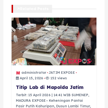
i
Related Posts
p
o
s
administrator
JATIM EXPOSE
April 15, 2026
152 views
Titip Lab di Mapolda Jatim
Terbit: 15 April 2026 | 14:41 WIB SUMENEP,
MADURA EXPOSE– Keheningan Pantai
Pasir Putih Kahuripan, Dusun Lombi Timur,