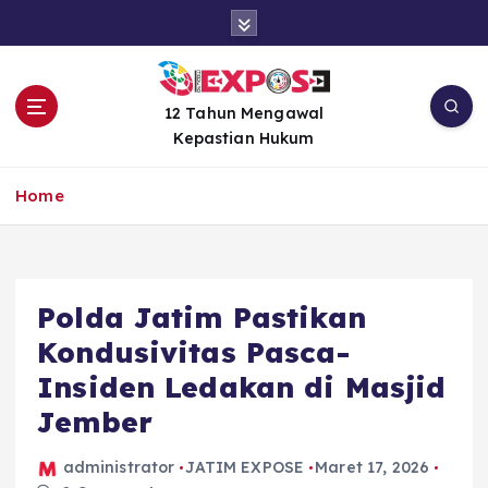
S
k
i
p
t
12 Tahun Mengawal
o
Kepastian Hukum
c
o
Home
n
t
e
n
Polda Jatim Pastikan
t
Kondusivitas Pasca-
Insiden Ledakan di Masjid
Jember
administrator
JATIM EXPOSE
Maret 17, 2026