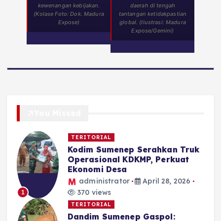
kewenangan kebijakan.
daerah di tengah
(Kolase Foto: Dok. Madura
tantangan ketidakpastian
Expose)
global. (Ilustrasi: Madura
Expose/Gemini)
You Missed
TERITORIAL
Kodim Sumenep Serahkan Truk
Operasional KDKMP, Perkuat
Ekonomi Desa
administrator
April 28, 2026
370 views
1
TERITORIAL
Dandim Sumenep Gaspol: