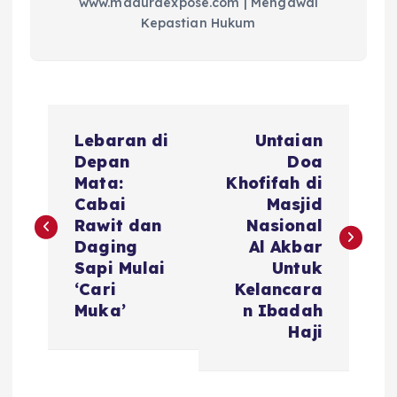
www.maduraexpose.com | Mengawal
Kepastian Hukum
N
Lebaran di
Untaian
a
Depan
Doa
Mata:
Khofifah di
v
Cabai
Masjid
Rawit dan
Nasional
i
Daging
Al Akbar
Sapi Mulai
Untuk
g
‘Cari
Kelancara
Muka’
n Ibadah
a
Haji
s