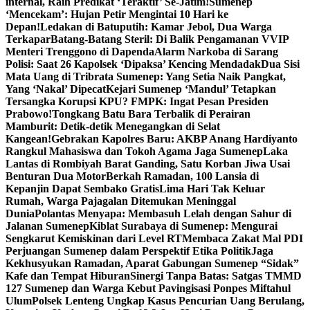
internal, Raih Predikat ‘Teraktif’ Se-Jatim!
Sumenep
‘Mencekam’: Hujan Petir Mengintai 10 Hari ke
Depan!
Ledakan di Batuputih: Kamar Jebol, Dua Warga
Terkapar
Batang-Batang Steril: Di Balik Pengamanan VVIP
Menteri Trenggono di Dapenda
Alarm Narkoba di Sarang
Polisi: Saat 26 Kapolsek ‘Dipaksa’ Kencing Mendadak
Dua Sisi
Mata Uang di Tribrata Sumenep: Yang Setia Naik Pangkat,
Yang ‘Nakal’ Dipecat
Kejari Sumenep ‘Mandul’ Tetapkan
Tersangka Korupsi KPU? FMPK: Ingat Pesan Presiden
Prabowo!
Tongkang Batu Bara Terbalik di Perairan
Mamburit: Detik-detik Menegangkan di Selat
Kangean!
Gebrakan Kapolres Baru: AKBP Anang Hardiyanto
Rangkul Mahasiswa dan Tokoh Agama Jaga Sumenep
Laka
Lantas di Rombiyah Barat Ganding, Satu Korban Jiwa Usai
Benturan Dua Motor
Berkah Ramadan, 100 Lansia di
Kepanjin Dapat Sembako Gratis
Lima Hari Tak Keluar
Rumah, Warga Pajagalan Ditemukan Meninggal
Dunia
Polantas Menyapa: Membasuh Lelah dengan Sahur di
Jalanan Sumenep
Kiblat Surabaya di Sumenep: Mengurai
Sengkarut Kemiskinan dari Level RT
Membaca Zakat Mal PDI
Perjuangan Sumenep dalam Perspektif Etika Politik
Jaga
Kekhusyukan Ramadan, Aparat Gabungan Sumenep “Sidak”
Kafe dan Tempat Hiburan
Sinergi Tanpa Batas: Satgas TMMD
127 Sumenep dan Warga Kebut Pavingisasi Ponpes Miftahul
Ulum
Polsek Lenteng Ungkap Kasus Pencurian Uang Berulang,