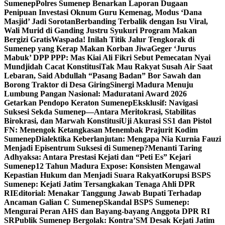
Sumenep
Polres Sumenep Benarkan Laporan Dugaan
Penipuan Investasi Oknum Guru Kemenag, Modus ‘Dana
Masjid’ Jadi Sorotan
Berbanding Terbalik dengan Isu Viral,
Wali Murid di Ganding Justru Syukuri Program Makan
Bergizi Gratis
Waspada! Inilah Titik Jalur Tengkorak di
Sumenep yang Kerap Makan Korban Jiwa
Geger ‘Jurus
Mabuk’ DPP PPP: Mas Kiai Ali Fikri Sebut Pemecatan Nyai
Mundjidah Cacat Konstitusi
Tak Mau Rakyat Susah Air Saat
Lebaran, Said Abdullah “Pasang Badan” Bor Sawah dan
Borong Traktor di Desa Giring
Sinergi Madura Menuju
Lumbung Pangan Nasional: Maduratani Award 2026
Getarkan Pendopo Keraton Sumenep
Eksklusif: Navigasi
Suksesi Sekda Sumenep—Antara Meritokrasi, Stabilitas
Birokrasi, dan Marwah Konstitusi
Uji Akurasi SS1 dan Pistol
FN: Menengok Ketangkasan Menembak Prajurit Kodim
Sumenep
Dialektika Keberlanjutan: Mengapa Nia Kurnia Fauzi
Menjadi Episentrum Suksesi di Sumenep?
Menanti Taring
Adhyaksa: Antara Prestasi Kejati dan “Peti Es” Kejari
Sumenep
12 Tahun Madura Expose: Konsisten Mengawal
Kepastian Hukum dan Menjadi Suara Rakyat
Korupsi BSPS
Sumenep: Kejati Jatim Tersangkakan Tenaga Ahli DPR
RI
Editorial: Menakar Tanggung Jawab Bupati Terhadap
Ancaman Galian C Sumenep
Skandal BSPS Sumenep:
Mengurai Peran AHS dan Bayang-bayang Anggota DPR RI
SR
Publik Sumenep Bergolak: Kontra’SM Desak Kejati Jatim