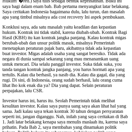
Hukum”�red.) saya tulis sebagai bentuk keprihatinan. Buku ini
saya bagi dalam enam bab. Bab pertama menyangkut latar belakang.
Saya ceritakan Indonesia bagaimana dulu, lalu turun, dan masalah
apa yang timbul misalnya ada cost recovery Ini aspek pembukaan.
Konklusi saya, ada satu masalah yaitu keadilan dan kepastian
hukum. Kontrak ini tidak stabil, karena diubah-ubah. Kontrak Bagi
Hasil (KBH) itu kan kontrak jangka panjang. Kalau kontrak migas
berubah-ubah dan unsur politik masuk, misalnya Pemerintah
menetapkan peraturan pajak baru, akibatnya tidak ada kepastian
buat investor. Migas adalah usaha yang sangat beresiko. Tidak ada
negara di dunia sampai sekarang yang mau menanamkan uang
untuk mencari. Dia selalu panggil investor. Suka tidak suka, you
tanda tangan kontrak jangka panjang, you harus hormati apa yang
tertulis. Kalau dia berhasil, ya nasib dia. Kalau dia gagal, dia yang
rugi. Di sini, di Indonesia, orang sudah berhasil, lalu orang cuma
lihat lho kok enak dia ya? Dia yang dapat. Selain peraturan
perpajakan, lalu CSR.
Investor harus ini, harus itu. Seolah Pemerintah tidak melihat
kesulitan investor. Kalau saya punya uang saya akan lihat hal yang
sama. Jadi kalau saya tekan kontrak 30 tahun dengan persyaratan
seperti ini, jangan diganggu. Nah, inilah yang saya ceritakan di Bab
1. Jadi latar belakang kenapa saya menulis maslaah itu, karena saya
prihatin. Pada Bab 2, saya membahas yang dinamakan politik