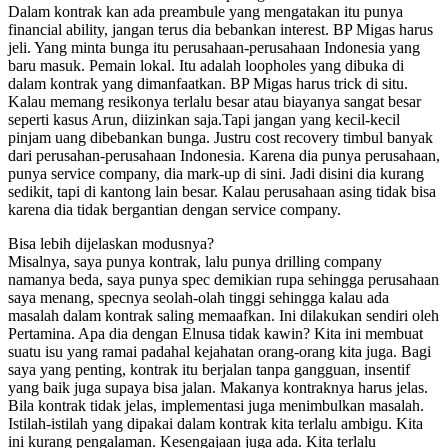
Dalam kontrak kan ada preambule yang mengatakan itu punya
financial ability, jangan terus dia bebankan interest. BP Migas harus
jeli. Yang minta bunga itu perusahaan-perusahaan Indonesia yang
baru masuk. Pemain lokal. Itu adalah loopholes yang dibuka di
dalam kontrak yang dimanfaatkan. BP Migas harus trick di situ.
Kalau memang resikonya terlalu besar atau biayanya sangat besar
seperti kasus Arun, diizinkan saja.Tapi jangan yang kecil-kecil
pinjam uang dibebankan bunga. Justru cost recovery timbul banyak
dari perusahan-perusahaan Indonesia. Karena dia punya perusahaan,
punya service company, dia mark-up di sini. Jadi disini dia kurang
sedikit, tapi di kantong lain besar. Kalau perusahaan asing tidak bisa
karena dia tidak bergantian dengan service company.
Bisa lebih dijelaskan modusnya?
Misalnya, saya punya kontrak, lalu punya drilling company
namanya beda, saya punya spec demikian rupa sehingga perusahaan
saya menang, specnya seolah-olah tinggi sehingga kalau ada
masalah dalam kontrak saling memaafkan. Ini dilakukan sendiri oleh
Pertamina. Apa dia dengan Elnusa tidak kawin? Kita ini membuat
suatu isu yang ramai padahal kejahatan orang-orang kita juga. Bagi
saya yang penting, kontrak itu berjalan tanpa gangguan, insentif
yang baik juga supaya bisa jalan. Makanya kontraknya harus jelas.
Bila kontrak tidak jelas, implementasi juga menimbulkan masalah.
Istilah-istilah yang dipakai dalam kontrak kita terlalu ambigu. Kita
ini kurang pengalaman. Kesengajaan juga ada. Kita terlalu