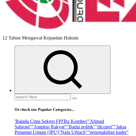
12 Tahun Mengawal Kepastian Hukum
Search
for:
Or check our Popular Categories...
'Balada Cinta Sekjen FPI
'Bu Kombes'
"Ahmad
Sahroni"
"Amplop Rakyat"
"Badai politik"
"dicopot"
"Jaksa
Penuntut Umum (JPU)
"Nafa Urbach"
"penonaktifan kader"