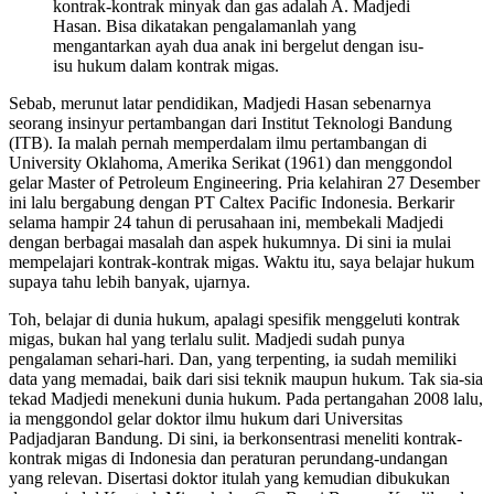
kontrak-kontrak minyak dan gas adalah A. Madjedi
Hasan. Bisa dikatakan pengalamanlah yang
mengantarkan ayah dua anak ini bergelut dengan isu-
isu hukum dalam kontrak migas.
Sebab, merunut latar pendidikan, Madjedi Hasan sebenarnya
seorang insinyur pertambangan dari Institut Teknologi Bandung
(ITB). Ia malah pernah memperdalam ilmu pertambangan di
University Oklahoma, Amerika Serikat (1961) dan menggondol
gelar Master of Petroleum Engineering. Pria kelahiran 27 Desember
ini lalu bergabung dengan PT Caltex Pacific Indonesia. Berkarir
selama hampir 24 tahun di perusahaan ini, membekali Madjedi
dengan berbagai masalah dan aspek hukumnya. Di sini ia mulai
mempelajari kontrak-kontrak migas. Waktu itu, saya belajar hukum
supaya tahu lebih banyak, ujarnya.
Toh, belajar di dunia hukum, apalagi spesifik menggeluti kontrak
migas, bukan hal yang terlalu sulit. Madjedi sudah punya
pengalaman sehari-hari. Dan, yang terpenting, ia sudah memiliki
data yang memadai, baik dari sisi teknik maupun hukum. Tak sia-sia
tekad Madjedi menekuni dunia hukum. Pada pertangahan 2008 lalu,
ia menggondol gelar doktor ilmu hukum dari Universitas
Padjadjaran Bandung. Di sini, ia berkonsentrasi meneliti kontrak-
kontrak migas di Indonesia dan peraturan perundang-undangan
yang relevan. Disertasi doktor itulah yang kemudian dibukukan