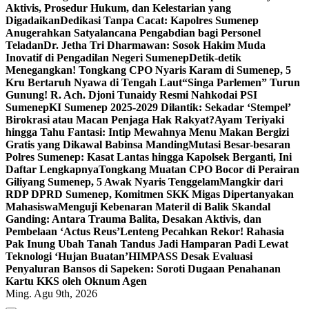
Aktivis, Prosedur Hukum, dan Kelestarian yang
Digadaikan
Dedikasi Tanpa Cacat: Kapolres Sumenep
Anugerahkan Satyalancana Pengabdian bagi Personel
Teladan
Dr. Jetha Tri Dharmawan: Sosok Hakim Muda
Inovatif di Pengadilan Negeri Sumenep
Detik-detik
Menegangkan! Tongkang CPO Nyaris Karam di Sumenep, 5
Kru Bertaruh Nyawa di Tengah Laut
“Singa Parlemen” Turun
Gunung! R. Ach. Djoni Tunaidy Resmi Nahkodai PSI
Sumenep
KI Sumenep 2025-2029 Dilantik: Sekadar ‘Stempel’
Birokrasi atau Macan Penjaga Hak Rakyat?
Ayam Teriyaki
hingga Tahu Fantasi: Intip Mewahnya Menu Makan Bergizi
Gratis yang Dikawal Babinsa Manding
Mutasi Besar-besaran
Polres Sumenep: Kasat Lantas hingga Kapolsek Berganti, Ini
Daftar Lengkapnya
Tongkang Muatan CPO Bocor di Perairan
Giliyang Sumenep, 5 Awak Nyaris Tenggelam
Mangkir dari
RDP DPRD Sumenep, Komitmen SKK Migas Dipertanyakan
Mahasiswa
Menguji Kebenaran Materil di Balik Skandal
Ganding: Antara Trauma Balita, Desakan Aktivis, dan
Pembelaan ‘Actus Reus’
Lenteng Pecahkan Rekor! Rahasia
Pak Inung Ubah Tanah Tandus Jadi Hamparan Padi Lewat
Teknologi ‘Hujan Buatan’
HIMPASS Desak Evaluasi
Penyaluran Bansos di Sapeken: Soroti Dugaan Penahanan
Kartu KKS oleh Oknum Agen
Ming. Agu 9th, 2026