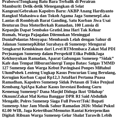
Prabowo!
Tongkang Batu Bara Terbalik di Perairan
Mamburit: Detik-detik Menegangkan di Selat
Kangean!
Gebrakan Kapolres Baru: AKBP Anang Hardiyanto
Rangkul Mahasiswa dan Tokoh Agama Jaga Sumenep
Laka
Lantas di Rombiyah Barat Ganding, Satu Korban Jiwa Usai
Benturan Dua Motor
Berkah Ramadan, 100 Lansia di
Kepanjin Dapat Sembako Gratis
Lima Hari Tak Keluar
Rumah, Warga Pajagalan Ditemukan Meninggal
Dunia
Polantas Menyapa: Membasuh Lelah dengan Sahur di
Jalanan Sumenep
Kiblat Surabaya di Sumenep: Mengurai
Sengkarut Kemiskinan dari Level RT
Membaca Zakat Mal PDI
Perjuangan Sumenep dalam Perspektif Etika Politik
Jaga
Kekhusyukan Ramadan, Aparat Gabungan Sumenep “Sidak”
Kafe dan Tempat Hiburan
Sinergi Tanpa Batas: Satgas TMMD
127 Sumenep dan Warga Kebut Pavingisasi Ponpes Miftahul
Ulum
Polsek Lenteng Ungkap Kasus Pencurian Uang Berulang,
Kerugian Korban Capai Rp12,3 Juta
Hari Pertama Puasa
Ramadhan, Kapolres Sumenep Sidak Petasan di Toko Penjual
Kembang Api
Apa Kabar Kasus Investasi Bodong Guru
Kemenag Sumenep? Dana Masjid Diduga Ikut ‘Dilahap’
Oknum!
Zakat Mal Ketua Banggar DPR RI Said Abdullah
Mengalir, Polres Sumenep Siaga Full Power!
Tok! Bupati
Sumenep Atur Jam Musik Sahur Ramadan 2026: Mulai Pukul
02.00 WIB, Jaga Ketertiban!
Memutus Rantai Keterpencilan
Digital: Ribuan Warga Sumenep Gelar Shalat Tarawih Lebih