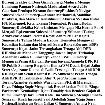
Borong Traktor di Desa Giring
Sinergi Madura Menuju
Lumbung Pangan Nasional: Maduratani Award 2026
Getarkan Pendopo Keraton Sumenep
Eksklusif: Navigasi
Suksesi Sekda Sumenep—Antara Meritokrasi, Stabilitas
Birokrasi, dan Marwah Konstitusi
Uji Akurasi SS1 dan Pistol
FN: Menengok Ketangkasan Menembak Prajurit Kodim
Sumenep
Dialektika Keberlanjutan: Mengapa Nia Kurnia Fauzi
Menjadi Episentrum Suksesi di Sumenep?
Menanti Taring
Adhyaksa: Antara Prestasi Kejati dan “Peti Es” Kejari
Sumenep
12 Tahun Madura Expose: Konsisten Mengawal
Kepastian Hukum dan Menjadi Suara Rakyat
Korupsi BSPS
Sumenep: Kejati Jatim Tersangkakan Tenaga Ahli DPR
RI
Editorial: Menakar Tanggung Jawab Bupati Terhadap
Ancaman Galian C Sumenep
Skandal BSPS Sumenep:
Mengurai Peran AHS dan Bayang-bayang Anggota DPR RI
SR
Publik Sumenep Bergolak: Kontra’SM Desak Kejati Jatim
Seret ‘Aspirator Utama’ di Balik Tersangka Tenaga Ahli DPR
RI
Lingkaran Setan Korupsi BSPS Sumenep: Peran Tenaga
Ahli DPR RI Terbongkar, Alur ‘Upeti’ Aspirasi Kian
Terang
Xpander Seruduk Warung dan PKL di Marengan
Daya, Diduga Sopir Mengantuk Berat
Akrobat Politik ‘Singa
Parlemen’: Kembalinya Djoni Tunaidy dan Bendera Gajah di
Bumi Sumenep
Dari Sudut Kota Tua Sumenep Menuju Puncak
Senayan: Kisah Inspiratif Said Abdullah Sang ‘Raja Suara’
Nasional
Lingkaran Setan Galian C Sumenep: Antara Nyali