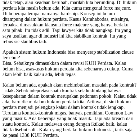
tidak tetap, alau keadaan berubah, marilah kita berunding. Di hukum
perdata kita masih belum ada. Kita cuma mengenal force majeure.
Di beberapa tempat namanya hardship. Konsep ini belum
ditampung dalam hukum perdata. Kasus Karahabodas, misalnya,
terpaksa dimasukkan klausula force majeure yang hanya berlaku
satu pihak. Itu tidak adil. Tapi lawyer kita tidak nangkap. Itu yang
saya usulkan agar di industri ini kita stabilkan kontrak. Itu yang
rebus sic stantibus tadi.
Apakah sistem hukum Indonesia bisa menyerap stabilization clause
tersebut?
Bisa. Sebaiknya dimasukkan dalam revisi KUH Perdata. Kalau
belum bisa, asas-asas hukum perdata kita sebenarnya cukup. Cuma
akan lebih baik kalau ada, lebih tegas.
Kalau belum ada, apakah akan mebimbulkan masalah pada kontrak?
Tidak. Sebab intepretasi suatu kontrak selalu dibilang bahwa
kesepakatan dalam kontrak merupakan pedoman pokok. Kalau tidak
ada, baru dicari dalam hukum perdata kita. Artinya, di sini hukum
perdata menjadi pelengkap kalau dalam kontrak tidak lengkap.
Terutama kontrak-kontrak migas, banyak pemikiran Common Law
yang masuk. Ada beberapa yang tidak masuk. Tapi ada breach dari
suatu kontrak. Kalau melawan orang dengan iktikad baik, kalau
tidak disebut sulit. Kalau yang berlaku hukum Indonesia, tarik saja
ke pasal 1338 KUH Perdata.