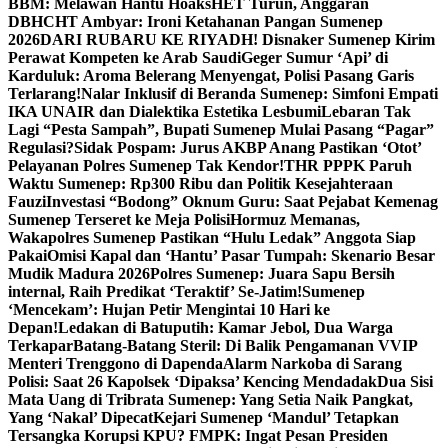
BBM: Melawan Hantu Hoaks
HET Turun, Anggaran
DBHCHT Ambyar: Ironi Ketahanan Pangan Sumenep
2026
DARI RUBARU KE RIYADH! Disnaker Sumenep Kirim
Perawat Kompeten ke Arab Saudi
Geger Sumur ‘Api’ di
Karduluk: Aroma Belerang Menyengat, Polisi Pasang Garis
Terlarang!
Nalar Inklusif di Beranda Sumenep: Simfoni Empati
IKA UNAIR dan Dialektika Estetika Lesbumi
Lebaran Tak
Lagi “Pesta Sampah”, Bupati Sumenep Mulai Pasang “Pagar”
Regulasi?
Sidak Pospam: Jurus AKBP Anang Pastikan ‘Otot’
Pelayanan Polres Sumenep Tak Kendor!
THR PPPK Paruh
Waktu Sumenep: Rp300 Ribu dan Politik Kesejahteraan
Fauzi
Investasi “Bodong” Oknum Guru: Saat Pejabat Kemenag
Sumenep Terseret ke Meja Polisi
Hormuz Memanas,
Wakapolres Sumenep Pastikan “Hulu Ledak” Anggota Siap
Pakai
Omisi Kapal dan ‘Hantu’ Pasar Tumpah: Skenario Besar
Mudik Madura 2026
Polres Sumenep: Juara Sapu Bersih
internal, Raih Predikat ‘Teraktif’ Se-Jatim!
Sumenep
‘Mencekam’: Hujan Petir Mengintai 10 Hari ke
Depan!
Ledakan di Batuputih: Kamar Jebol, Dua Warga
Terkapar
Batang-Batang Steril: Di Balik Pengamanan VVIP
Menteri Trenggono di Dapenda
Alarm Narkoba di Sarang
Polisi: Saat 26 Kapolsek ‘Dipaksa’ Kencing Mendadak
Dua Sisi
Mata Uang di Tribrata Sumenep: Yang Setia Naik Pangkat,
Yang ‘Nakal’ Dipecat
Kejari Sumenep ‘Mandul’ Tetapkan
Tersangka Korupsi KPU? FMPK: Ingat Pesan Presiden