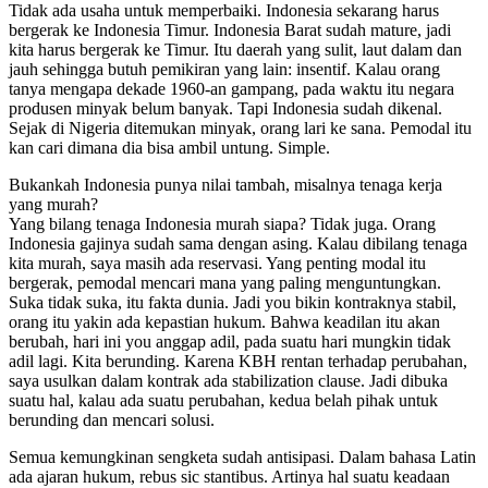
Tidak ada usaha untuk memperbaiki. Indonesia sekarang harus
bergerak ke Indonesia Timur. Indonesia Barat sudah mature, jadi
kita harus bergerak ke Timur. Itu daerah yang sulit, laut dalam dan
jauh sehingga butuh pemikiran yang lain: insentif. Kalau orang
tanya mengapa dekade 1960-an gampang, pada waktu itu negara
produsen minyak belum banyak. Tapi Indonesia sudah dikenal.
Sejak di Nigeria ditemukan minyak, orang lari ke sana. Pemodal itu
kan cari dimana dia bisa ambil untung. Simple.
Bukankah Indonesia punya nilai tambah, misalnya tenaga kerja
yang murah?
Yang bilang tenaga Indonesia murah siapa? Tidak juga. Orang
Indonesia gajinya sudah sama dengan asing. Kalau dibilang tenaga
kita murah, saya masih ada reservasi. Yang penting modal itu
bergerak, pemodal mencari mana yang paling menguntungkan.
Suka tidak suka, itu fakta dunia. Jadi you bikin kontraknya stabil,
orang itu yakin ada kepastian hukum. Bahwa keadilan itu akan
berubah, hari ini you anggap adil, pada suatu hari mungkin tidak
adil lagi. Kita berunding. Karena KBH rentan terhadap perubahan,
saya usulkan dalam kontrak ada stabilization clause. Jadi dibuka
suatu hal, kalau ada suatu perubahan, kedua belah pihak untuk
berunding dan mencari solusi.
Semua kemungkinan sengketa sudah antisipasi. Dalam bahasa Latin
ada ajaran hukum, rebus sic stantibus. Artinya hal suatu keadaan