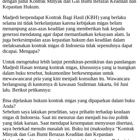
dengan judul Kontrak Minyak dan Gas Bumi Berazas Keadilan dan
Kepastian Hukum.
Madjedi berpendapat Kontrak Bagi Hasil (KBH) yang berlaku
selama ini tidak berkelanjutan karena kebijakan migas belum
menampung azas-azas keadilan yang memberikan hak kepada
generasi mendatang agar dapat memanfaatkan kekayaan alam. Ia
juga berkesimpulan azas kepastian hukum dan keadilan dalam
melaksanakan kontrak migas di Indonesia tidak sepenuhnya dapat
dicapai. Mengapa?
Untuk mengetahui lebih lanjut pemikiran-pemikiran dan pandangan
Madjedi Hasan tentang kontrak migas, khususnya yang ia tuangkan
dalam buku tersebut, hukumonline berkesempatan untuk
mewawancarai pria yang kini menjadi konsultan itu. Wawancara
berlangsung di kantornya di kawasan Sudirman Jakarta, 04 Juni
lalu. Berikut petikannya:
Bisa dijelaskan hukum kontrak migas yang dipaparkan dalam buku
Anda?
Sebelum saya lakukan penelitian, saya prihatin terhadap keadaan
migas di Indonesia. Saat ini menurun dan menjadi isu-isu politik
yang tidak karuan. Saat mendapat kesempatan menyusun disertasi,
saya bertekad menulis masalah ini. Buku ini (maksudnya “Kontrak
Minyak dan Gas Bumi Berazas Keadilan dan Kepastian