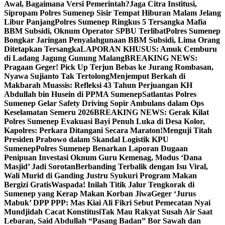
Awal, Bagaimana Versi Pemerintah?
Jaga Citra Institusi,
Sipropam Polres Sumenep Sisir Tempat Hiburan Malam Jelang
Libur Panjang
Polres Sumenep Ringkus 5 Tersangka Mafia
BBM Subsidi, Oknum Operator SPBU Terlibat
Polres Sumenep
Bongkar Jaringan Penyalahgunaan BBM Subsidi, Lima Orang
Ditetapkan Tersangka
LAPORAN KHUSUS: Amuk Cemburu
di Ladang Jagung Gunung Malang
BREAKING NEWS:
Pragaan Geger! Pick Up Terjun Bebas ke Jurang Rombasan,
Nyawa Sujianto Tak Tertolong
Menjemput Berkah di
Makbarah Muassis: Refleksi 43 Tahun Perjuangan KH
Abdullah bin Husein di PPMA Sumenep
Satlantas Polres
Sumenep Gelar Safety Driving Sopir Ambulans dalam Ops
Keselamatan Semeru 2026
BREAKING NEWS: Gerak Kilat
Polres Sumenep Evakuasi Bayi Penuh Luka di Desa Kolor,
Kapolres: Perkara Ditangani Secara Maraton!
Menguji Titah
Presiden Prabowo dalam Skandal Logistik KPU
Sumenep
Polres Sumenep Benarkan Laporan Dugaan
Penipuan Investasi Oknum Guru Kemenag, Modus ‘Dana
Masjid’ Jadi Sorotan
Berbanding Terbalik dengan Isu Viral,
Wali Murid di Ganding Justru Syukuri Program Makan
Bergizi Gratis
Waspada! Inilah Titik Jalur Tengkorak di
Sumenep yang Kerap Makan Korban Jiwa
Geger ‘Jurus
Mabuk’ DPP PPP: Mas Kiai Ali Fikri Sebut Pemecatan Nyai
Mundjidah Cacat Konstitusi
Tak Mau Rakyat Susah Air Saat
Lebaran, Said Abdullah “Pasang Badan” Bor Sawah dan