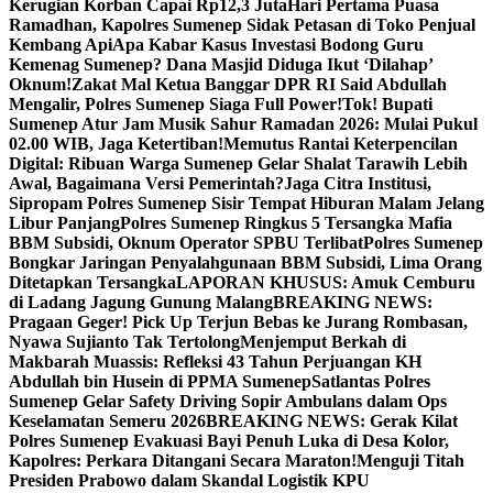
Kerugian Korban Capai Rp12,3 Juta
Hari Pertama Puasa
Ramadhan, Kapolres Sumenep Sidak Petasan di Toko Penjual
Kembang Api
Apa Kabar Kasus Investasi Bodong Guru
Kemenag Sumenep? Dana Masjid Diduga Ikut ‘Dilahap’
Oknum!
Zakat Mal Ketua Banggar DPR RI Said Abdullah
Mengalir, Polres Sumenep Siaga Full Power!
Tok! Bupati
Sumenep Atur Jam Musik Sahur Ramadan 2026: Mulai Pukul
02.00 WIB, Jaga Ketertiban!
Memutus Rantai Keterpencilan
Digital: Ribuan Warga Sumenep Gelar Shalat Tarawih Lebih
Awal, Bagaimana Versi Pemerintah?
Jaga Citra Institusi,
Sipropam Polres Sumenep Sisir Tempat Hiburan Malam Jelang
Libur Panjang
Polres Sumenep Ringkus 5 Tersangka Mafia
BBM Subsidi, Oknum Operator SPBU Terlibat
Polres Sumenep
Bongkar Jaringan Penyalahgunaan BBM Subsidi, Lima Orang
Ditetapkan Tersangka
LAPORAN KHUSUS: Amuk Cemburu
di Ladang Jagung Gunung Malang
BREAKING NEWS:
Pragaan Geger! Pick Up Terjun Bebas ke Jurang Rombasan,
Nyawa Sujianto Tak Tertolong
Menjemput Berkah di
Makbarah Muassis: Refleksi 43 Tahun Perjuangan KH
Abdullah bin Husein di PPMA Sumenep
Satlantas Polres
Sumenep Gelar Safety Driving Sopir Ambulans dalam Ops
Keselamatan Semeru 2026
BREAKING NEWS: Gerak Kilat
Polres Sumenep Evakuasi Bayi Penuh Luka di Desa Kolor,
Kapolres: Perkara Ditangani Secara Maraton!
Menguji Titah
Presiden Prabowo dalam Skandal Logistik KPU