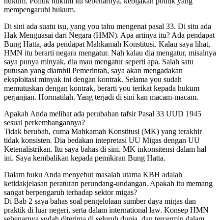
hukum. Politik hukum itu sebenarnya, kebijakan politik yang
mempengaruhi hukum.
Di sini ada suatu isu, yang you tahu mengenai pasal 33. Di situ ada
Hak Menguasai dari Negara (HMN). Apa artinya itu? Ada pendapat
Bung Hatta, ada pendapat Mahkamah Konstitusi. Kalau saya lihat,
HMN itu berarti negara mengatur. Nah kalau dia mengatur, misalnya
saya punya minyak, dia mau mengatur seperti apa. Salah satu
putusan yang diambil Pemerintah, saya akan mengadakan
eksploitasi minyak ini dengan kontrak. Selama you sudah
memutuskan dengan kontrak, berarti you terikat kepada hukum
perjanjian. Hormatilah. Yang terjadi di sini kan macam-macam.
Apakah Anda melihat ada perubahan tafsir Pasal 33 UUD 1945
sesuai perkembangannya?
Tidak berubah, cuma Mahkamah Konstitusi (MK) yang terakhir
tidak konsisten. Dia bedakan intepretasi UU Migas dengan UU
Ketenalistrikan. Itu saya bahas di sini. MK inkonsitensi dalam hal
ini. Saya kembalikan kepada pemikiran Bung Hatta.
Dalam buku Anda menyebut masalah utama KBH adalah
ketidakjelasan peraturan perundang-undangan. Apakah itu memang
sangat berpengaruh terhadap sektor migas?
Di Bab 2 saya bahas soal pengelolaan sumber daya migas dan
praktik di luar negeri, serta dalam international law. Konsep HMN
sebenarnya sudah diterima di seluruh dunia, dan tercermin dalam