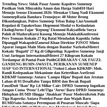
Skip
Trending News:
Sidak Pasar Anom: Kapolres Sumenep
to
Pastikan Stok Minyakita Aman dan Harga Stabil
10 Hari
content
Menuju Sensus Ekonomi 2026: Menakar Ulang Nadi Ekonomi
Sumenep
Razia Bandara Trunojoyo: 48 Motor Brong
Dikandangkan, Polres Sumenep Tebas Balap Liar
Anomali
Regulasi di Tapakerbau: Hegemoni Modal vs Kedaulatan
Ekologi
Jurus Fajar ‘Kepung’ Ekonomi Rakyat
Bela Surya
Paloh di Madura
Kursi Kosong Menuju Makkah
Konferensi
Pers Temuan Kokain 27 Kg Batal Mendadak Kapolda Jatim
Dipanggil Wakapolri
Zamrud Khan Direktur P2NOT Minta
Aparat Jangan Main Mata dengan Bandar Narkoba
Misteri
Kokain ‘Bugatti’ 27 Kg di Giligenting: Kapolres Sumenep Janji
Usut Jaringan Internasional
Misteri 27 Kilogram Kokain
Terdampar di Pantai Pasir Putih
GEBRAKAN CAK FAUZI:
GANDENG BUMN-SWASTA, PERIKANAN SUMENEP
SIAP ‘GO INTERNATIONAL’!
Solusi Lahan KDKMP: Moh.
Ramli Kedepankan Mekanisme dan Ketertiban Aset
Ironi
KDKMP Sumenep: Antara ‘Lampu Hijau’ Bupati dan Jeratan
Lahan di 93 Desa
Rabu Tanpa BBM dan Becak Bupati
Fauzi
Duit ‘Ikan’ Rp 1,6 Miliar Cair: DPRD Sumenep Ingatkan
Jangan Cuma ‘Pesta’ Lele!
Tiga ‘Jurus’ Baru DPRD Sumenep:
Hidupkan BUMD Hingga ‘Jinakkan’ Pasar Modern
Ketok Palu
Tiga Raperda: Antara Proteksi Pasar dan Wajah Baru
BUMD
Satu-Satunya Perempuan di Pusaran Muscab: Siapa