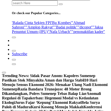
Search
for:
Or check our Popular Categories...
'Balada Cinta Sekjen FPI
'Bu Kombes'
"Ahmad
Sahroni"
"Amplop Rakyat"
"Badai politik"
"dicopot"
"Jaksa
Penuntut Umum (JPU)
"Nafa Urbach"
"penonaktifan kader"
Subscribe
Trending News:
Sidak Pasar Anom: Kapolres Sumenep
Pastikan Stok Minyakita Aman dan Harga Stabil
10 Hari
Menuju Sensus Ekonomi 2026: Menakar Ulang Nadi Ekonomi
Sumenep
Razia Bandara Trunojoyo: 48 Motor Brong
Dikandangkan, Polres Sumenep Tebas Balap Liar
Anomali
Regulasi di Tapakerbau: Hegemoni Modal vs Kedaulatan
Ekologi
Jurus Fajar ‘Kepung’ Ekonomi Rakyat
Bela Surya
Paloh di Madura
Kursi Kosong Menuju Makkah
Konferensi