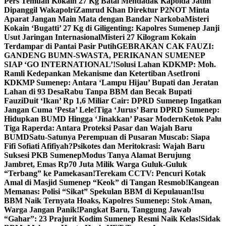
Pers Temuan Kokain 27 Kg Batal Mendadak Kapolda Jatim
Dipanggil Wakapolri
Zamrud Khan Direktur P2NOT Minta
Aparat Jangan Main Mata dengan Bandar Narkoba
Misteri
Kokain ‘Bugatti’ 27 Kg di Giligenting: Kapolres Sumenep Janji
Usut Jaringan Internasional
Misteri 27 Kilogram Kokain
Terdampar di Pantai Pasir Putih
GEBRAKAN CAK FAUZI:
GANDENG BUMN-SWASTA, PERIKANAN SUMENEP
SIAP ‘GO INTERNATIONAL’!
Solusi Lahan KDKMP: Moh.
Ramli Kedepankan Mekanisme dan Ketertiban Aset
Ironi
KDKMP Sumenep: Antara ‘Lampu Hijau’ Bupati dan Jeratan
Lahan di 93 Desa
Rabu Tanpa BBM dan Becak Bupati
Fauzi
Duit ‘Ikan’ Rp 1,6 Miliar Cair: DPRD Sumenep Ingatkan
Jangan Cuma ‘Pesta’ Lele!
Tiga ‘Jurus’ Baru DPRD Sumenep:
Hidupkan BUMD Hingga ‘Jinakkan’ Pasar Modern
Ketok Palu
Tiga Raperda: Antara Proteksi Pasar dan Wajah Baru
BUMD
Satu-Satunya Perempuan di Pusaran Muscab: Siapa
Fifi Sofiati Afifiyah?
Psikotes dan Meritokrasi: Wajah Baru
Suksesi PKB Sumenep
Modus Tanya Alamat Berujung
Jambret, Emas Rp70 Juta Milik Warga Guluk-Guluk
“Terbang” ke Pamekasan!
Terekam CCTV: Pencuri Kotak
Amal di Masjid Sumenep “Keok” di Tangan Resmob!
Kangean
Memanas: Polisi “Sikat” Spekulan BBM di Kepulauan!
Isu
BBM Naik Ternyata Hoaks, Kapolres Sumenep: Stok Aman,
Warga Jangan Panik!
Pangkat Baru, Tanggung Jawab
“Gahar”: 23 Prajurit Kodim Sumenep Resmi Naik Kelas!
Sidak