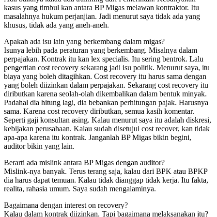
kasus yang timbul kan antara BP Migas melawan kontraktor. Itu
masalahnya hukum perjanjian. Jadi menurut saya tidak ada yang
khusus, tidak ada yang aneh-aneh.
Apakah ada isu lain yang berkembang dalam migas?
Isunya lebih pada peraturan yang berkembang. Misalnya dalam
perpajakan. Kontrak itu kan lex specialis. Itu sering bentrok. Lalu
pengertian cost recovery sekarang jadi isu politik. Menurut saya, itu
biaya yang boleh ditagihkan. Cost recovery itu harus sama dengan
yang boleh diizinkan dalam perpajakan. Sekarang cost recovery itu
diributkan karena seolah-olah dikembalikan dalam bentuk minyak.
Padahal dia hitung lagi, dia bebankan perhitungan pajak. Harusnya
sama. Karena cost recovery diributkan, semua kasih komentar.
Seperti gaji konsultan asing. Kalau menurut saya itu adalah diskresi,
kebijakan perusahaan. Kalau sudah disetujui cost recover, kan tidak
apa-apa karena itu kontrak. Janganlah BP Migas bikin begini,
auditor bikin yang lain.
Berarti ada mislink antara BP Migas dengan auditor?
Mislink-nya banyak. Terus terang saja, kalau dari BPK atau BPKP
dia harus dapat temuan. Kalau tidak dianggap tidak kerja. Itu fakta,
realita, rahasia umum. Saya sudah mengalaminya.
Bagaimana dengan interest on recovery?
Kalau dalam kontrak diizinkan. Tapi bagaimana melaksanakan itu?