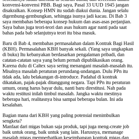
konvensi-konvensi PBB. Bagi saya, Pasal 33 UUD 1945 jangan
disakralkan. Konsep HMN itu sudah diakui dunia. Jangan selalu
digembung-gembungkan, sehingga isunya jadi kacau. Di Bab 3
saya membahas beberapa konsep hukum dan asas-asas perjanjian.
Saya bahas juga teori-teori dan asas hukum agar nanti pada saat
bahas pada bab selanjutnya teori itu bisa masuk.
Baru di Bab 4, membahas permasalahan dalam Kontrak Bagi Hasil
(KBH). Permasalahan KBH banyak sekali. (Yang saya ungkapkan
di buku) Itu kebanyakan berdasarkan pengalaman pribadi, dan
catatan-catatan saya yang belum pernah dipublikasikan orang.
Karena dulu di Caltex saya sering menangani masalah-masalah itu.
Misalnya masalah peraturan perundang-undangan. Dulu PPn itu
tidak ada, lalu belakangan di-introduce. Padahal di kontrak
dikatakan, pajak-pajak ditanggung negara. Tapi PPn itu peraturan
umum, orang harus bayar dulu, nanti baru direstitusi. Nah pada
waktu restitusi inilah timbul masalah. Jangka waktu mestinya
beberapa hari, realitasnya bisa sampai beberapa bulan. Ini ada
kesalahan.
Bagian mana dari KBH yang paling potensial menimbulkan
sengketa?
Manfaat dari migas bukan saja produk, tapi juga meng-create job
baik untuk orang, baik untuk yang lain. Harusnya, memanage
masalah migas memperhatikan keseimbangan kontrak migas dan