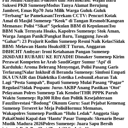
Fifi Sofiati Afifiyah?
Psikotes dan Meritokrasi: Wajah Baru
Suksesi PKB Sumenep
Modus Tanya Alamat Berujung
Jambret, Emas Rp70 Juta Milik Warga Guluk-Guluk
“Terbang” ke Pamekasan!
Terekam CCTV: Pencuri Kotak
Amal di Masjid Sumenep “Keok” di Tangan Resmob!
Kangean
Memanas: Polisi “Sikat” Spekulan BBM di Kepulauan!
Isu
BBM Naik Ternyata Hoaks, Kapolres Sumenep: Stok Aman,
Warga Jangan Panik!
Pangkat Baru, Tanggung Jawab
“Gahar”: 23 Prajurit Kodim Sumenep Resmi Naik Kelas!
Sidak
BBM: Melawan Hantu Hoaks
HET Turun, Anggaran
DBHCHT Ambyar: Ironi Ketahanan Pangan Sumenep
2026
DARI RUBARU KE RIYADH! Disnaker Sumenep Kirim
Perawat Kompeten ke Arab Saudi
Geger Sumur ‘Api’ di
Karduluk: Aroma Belerang Menyengat, Polisi Pasang Garis
Terlarang!
Nalar Inklusif di Beranda Sumenep: Simfoni Empati
IKA UNAIR dan Dialektika Estetika Lesbumi
Lebaran Tak
Lagi “Pesta Sampah”, Bupati Sumenep Mulai Pasang “Pagar”
Regulasi?
Sidak Pospam: Jurus AKBP Anang Pastikan ‘Otot’
Pelayanan Polres Sumenep Tak Kendor!
THR PPPK Paruh
Waktu Sumenep: Rp300 Ribu dan Politik Kesejahteraan
Fauzi
Investasi “Bodong” Oknum Guru: Saat Pejabat Kemenag
Sumenep Terseret ke Meja Polisi
Hormuz Memanas,
Wakapolres Sumenep Pastikan “Hulu Ledak” Anggota Siap
Pakai
Omisi Kapal dan ‘Hantu’ Pasar Tumpah: Skenario Besar
Mudik Madura 2026
Polres Sumenep: Juara Sapu Bersih