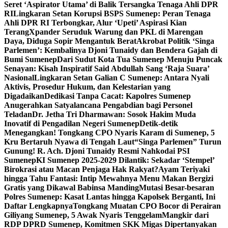
Seret ‘Aspirator Utama’ di Balik Tersangka Tenaga Ahli DPR
RI
Lingkaran Setan Korupsi BSPS Sumenep: Peran Tenaga
Ahli DPR RI Terbongkar, Alur ‘Upeti’ Aspirasi Kian
Terang
Xpander Seruduk Warung dan PKL di Marengan
Daya, Diduga Sopir Mengantuk Berat
Akrobat Politik ‘Singa
Parlemen’: Kembalinya Djoni Tunaidy dan Bendera Gajah di
Bumi Sumenep
Dari Sudut Kota Tua Sumenep Menuju Puncak
Senayan: Kisah Inspiratif Said Abdullah Sang ‘Raja Suara’
Nasional
Lingkaran Setan Galian C Sumenep: Antara Nyali
Aktivis, Prosedur Hukum, dan Kelestarian yang
Digadaikan
Dedikasi Tanpa Cacat: Kapolres Sumenep
Anugerahkan Satyalancana Pengabdian bagi Personel
Teladan
Dr. Jetha Tri Dharmawan: Sosok Hakim Muda
Inovatif di Pengadilan Negeri Sumenep
Detik-detik
Menegangkan! Tongkang CPO Nyaris Karam di Sumenep, 5
Kru Bertaruh Nyawa di Tengah Laut
“Singa Parlemen” Turun
Gunung! R. Ach. Djoni Tunaidy Resmi Nahkodai PSI
Sumenep
KI Sumenep 2025-2029 Dilantik: Sekadar ‘Stempel’
Birokrasi atau Macan Penjaga Hak Rakyat?
Ayam Teriyaki
hingga Tahu Fantasi: Intip Mewahnya Menu Makan Bergizi
Gratis yang Dikawal Babinsa Manding
Mutasi Besar-besaran
Polres Sumenep: Kasat Lantas hingga Kapolsek Berganti, Ini
Daftar Lengkapnya
Tongkang Muatan CPO Bocor di Perairan
Giliyang Sumenep, 5 Awak Nyaris Tenggelam
Mangkir dari
RDP DPRD Sumenep, Komitmen SKK Migas Dipertanyakan