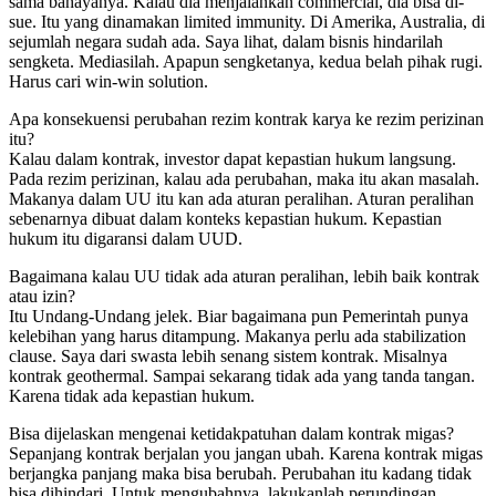
sama bahayanya. Kalau dia menjalankan commercial, dia bisa di-
sue. Itu yang dinamakan limited immunity. Di Amerika, Australia, di
sejumlah negara sudah ada. Saya lihat, dalam bisnis hindarilah
sengketa. Mediasilah. Apapun sengketanya, kedua belah pihak rugi.
Harus cari win-win solution.
Apa konsekuensi perubahan rezim kontrak karya ke rezim perizinan
itu?
Kalau dalam kontrak, investor dapat kepastian hukum langsung.
Pada rezim perizinan, kalau ada perubahan, maka itu akan masalah.
Makanya dalam UU itu kan ada aturan peralihan. Aturan peralihan
sebenarnya dibuat dalam konteks kepastian hukum. Kepastian
hukum itu digaransi dalam UUD.
Bagaimana kalau UU tidak ada aturan peralihan, lebih baik kontrak
atau izin?
Itu Undang-Undang jelek. Biar bagaimana pun Pemerintah punya
kelebihan yang harus ditampung. Makanya perlu ada stabilization
clause. Saya dari swasta lebih senang sistem kontrak. Misalnya
kontrak geothermal. Sampai sekarang tidak ada yang tanda tangan.
Karena tidak ada kepastian hukum.
Bisa dijelaskan mengenai ketidakpatuhan dalam kontrak migas?
Sepanjang kontrak berjalan you jangan ubah. Karena kontrak migas
berjangka panjang maka bisa berubah. Perubahan itu kadang tidak
bisa dihindari. Untuk mengubahnya, lakukanlah perundingan,