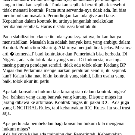
jangan tindakan sepihak. Tindakan sepihak berarti pihak tersebut
tidak menaati kontrak. Pacta sunt servanda-nya tidak ada. Ini bisa
menimbulkan masalah. Perundingan kan ada give and take.
Kepatuhan dalam kontrak itu artinya janganlah melakukan
perubahan sepihak. Harus distabilisasi kontrak itu.
Pada stabilization clause itu ada syarat-syaratnya, bukan hanya
menstabilkan. Masalah kita adalah banyak kata yang ambigu dalam
Kontrak Production Sharing. Akhirnya menjadi tidak jelas. Misalnya
arti �komersial’ bagi kontraktor dan Pemerintah bisa berbeda. Di
Nigeria, ada satu tolok ukur yang sama. Di Indonesia, masing-
masing punya pendapat sendiri, tidak ada tolok ukur. Kadang BP
Migas dan Pertamina mengeluarkan peraturan sendiri, itu sepihak
kan? Kalau kita mau bikin kontrak yang stabil, iklim usaha yang
baik, tolok ukur itu perlu.
Apakah konsultan hukum kita kurang siap dalam kontrak migas?
Iya, bahkan yang asing banyak yang kurang. Dispute migas itu
jarang dibawa ke arbitrase. Kontrak migas itu pakai ICC. Ada juga
yang UNCITRAL Rules, tapi kebanyakan ICC Rules. Itu soal trust
saja.
Apa perlu ada pembekalan bagi konsultan hukum kita mengenai
hukum migas?
Ada baiknya kalau ada trainning dari Pemerintah. Kebanyakan