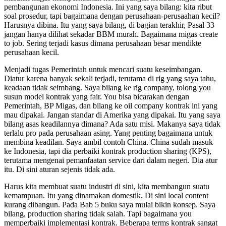
pembangunan ekonomi Indonesia. Ini yang saya bilang: kita ribut
soal prosedur, tapi bagaimana dengan perusahaan-perusaahan kecil?
Harusnya dibina. Itu yang saya bilang, di bagian terakhir, Pasal 33
jangan hanya dilihat sekadar BBM murah. Bagaimana migas create
to job. Sering terjadi kasus dimana perusahaan besar mendikte
perusahaan kecil.
Menjadi tugas Pemerintah untuk mencari suatu keseimbangan.
Diatur karena banyak sekali terjadi, terutama di rig yang saya tahu,
keadaan tidak seimbang. Saya bilang ke rig company, tolong you
susun model kontrak yang fair. You bisa bicarakan dengan
Pemerintah, BP Migas, dan bilang ke oil company kontrak ini yang
mau dipakai. Jangan standar di Amerika yang dipakai. Itu yang saya
bilang asas keadilannya dimana? Ada satu misi. Makanya saya tidak
terlalu pro pada perusahaan asing. Yang penting bagaimana untuk
membina keadilan. Saya ambil contoh China. China sudah masuk
ke Indonesia, tapi dia perbaiki kontrak production sharing (KPS),
terutama mengenai pemanfaatan service dari dalam negeri. Dia atur
itu. Di sini aturan sejenis tidak ada.
Harus kita membuat suatu industri di sini, kita membangun suatu
kemampuan. Itu yang dinamakan domestik. Di sini local content
kurang dibangun. Pada Bab 5 buku saya mulai bikin konsep. Saya
bilang, production sharing tidak salah. Tapi bagaimana you
memperbaiki implementasi kontrak. Beberapa terms kontrak sangat