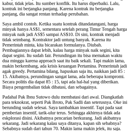
kabur, tidak jelas. Itu sumber konflik. Itu harus diperbaiki. Lalu,
kontrak ini berjangka panjang. Karena kontrak itu berjangka
panjang, dia sangat rentan terhadap perubahan.
Saya ambil contoh. Ketika suatu kontrak ditandatangani, harga
minyak hanya AS$1, sementara setelah perang Timur Tengah harga
minyak naik jadi AS$5 sampai AS$10. Di sini, kontrak menjadi
tidak seimbang. Kontraktor jadi untung banyak. Karena itu
Pemerintah minta, kita bicarakan formulanya. Diubah.
Pembagiannya dapat lebih, kalau harga minyak naik segini, kita
dapat segini. Itu sudah fair. Perundingan itu bisa memakan waktu
dua minggu karena approach saat itu baik sekali. Tapi makin lama,
makin berkembang, ada krisis keuangan Pertamina. Pemerintah jadi
agak greedy. Pertamina bilang, hapuskan saja itu, naikkan jadi 85 :
15. Akibatnya, perundingan sangat lama, ada beberapa kompromi.
Secara politis dia dapat 85 : 15, tapi ada hal-hal yang diberikan.
Biaya pengembalian tidak dibatasi, dan sebagainya.
Padahal Pak Ibnu Sutowo dulu membatasi dari awal. Diangkatlah
para teknokrat, seperti Pak Broto, Pak Sadli dan seterusnya. Oke ini
berunding sudah selesai. Saya tambahkan insentif. Tapi pada saat
pemberian insentif, tarik-ulur terus. Sehingga akhirnya tidak ada
eskplorasi disini. Akibatnya pencarian berkurang. Jadi akibatnya
sekarang. Jadi sekarang kalau saya ditanya, kapan sih sebabnya?
Sebabnya sudah dari tahun 70. Makin lama makin jelek, itu saja.