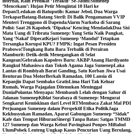
internal, Raih Predikat ‘Teraktif’ Se-Jatim!
Sumenep
‘Mencekam’: Hujan Petir Mengintai 10 Hari ke
Depan!
Ledakan di Batuputih: Kamar Jebol, Dua Warga
Terkapar
Batang-Batang Steril: Di Balik Pengamanan VVIP
Menteri Trenggono di Dapenda
Alarm Narkoba di Sarang
Polisi: Saat 26 Kapolsek ‘Dipaksa’ Kencing Mendadak
Dua Sisi
Mata Uang di Tribrata Sumenep: Yang Setia Naik Pangkat,
Yang ‘Nakal’ Dipecat
Kejari Sumenep ‘Mandul’ Tetapkan
Tersangka Korupsi KPU? FMPK: Ingat Pesan Presiden
Prabowo!
Tongkang Batu Bara Terbalik di Perairan
Mamburit: Detik-detik Menegangkan di Selat
Kangean!
Gebrakan Kapolres Baru: AKBP Anang Hardiyanto
Rangkul Mahasiswa dan Tokoh Agama Jaga Sumenep
Laka
Lantas di Rombiyah Barat Ganding, Satu Korban Jiwa Usai
Benturan Dua Motor
Berkah Ramadan, 100 Lansia di
Kepanjin Dapat Sembako Gratis
Lima Hari Tak Keluar
Rumah, Warga Pajagalan Ditemukan Meninggal
Dunia
Polantas Menyapa: Membasuh Lelah dengan Sahur di
Jalanan Sumenep
Kiblat Surabaya di Sumenep: Mengurai
Sengkarut Kemiskinan dari Level RT
Membaca Zakat Mal PDI
Perjuangan Sumenep dalam Perspektif Etika Politik
Jaga
Kekhusyukan Ramadan, Aparat Gabungan Sumenep “Sidak”
Kafe dan Tempat Hiburan
Sinergi Tanpa Batas: Satgas TMMD
127 Sumenep dan Warga Kebut Pavingisasi Ponpes Miftahul
Ulum
Polsek Lenteng Ungkap Kasus Pencurian Uang Berulang,