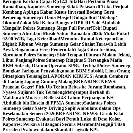
Kerugian Korban Capai Rp12,3 Juta
Hari Pertama Puasa
Ramadhan, Kapolres Sumenep Sidak Petasan di Toko Penjual
Kembang Api
Apa Kabar Kasus Investasi Bodong Guru
Kemenag Sumenep? Dana Masjid Diduga Ikut ‘Dilahap’
Oknum!
Zakat Mal Ketua Banggar DPR RI Said Abdullah
Mengalir, Polres Sumenep Siaga Full Power!
Tok! Bupati
Sumenep Atur Jam Musik Sahur Ramadan 2026: Mulai Pukul
02.00 WIB, Jaga Ketertiban!
Memutus Rantai Keterpencilan
Digital: Ribuan Warga Sumenep Gelar Shalat Tarawih Lebih
Awal, Bagaimana Versi Pemerintah?
Jaga Citra Institusi,
Sipropam Polres Sumenep Sisir Tempat Hiburan Malam Jelang
Libur Panjang
Polres Sumenep Ringkus 5 Tersangka Mafia
BBM Subsidi, Oknum Operator SPBU Terlibat
Polres Sumenep
Bongkar Jaringan Penyalahgunaan BBM Subsidi, Lima Orang
Ditetapkan Tersangka
LAPORAN KHUSUS: Amuk Cemburu
di Ladang Jagung Gunung Malang
BREAKING NEWS:
Pragaan Geger! Pick Up Terjun Bebas ke Jurang Rombasan,
Nyawa Sujianto Tak Tertolong
Menjemput Berkah di
Makbarah Muassis: Refleksi 43 Tahun Perjuangan KH
Abdullah bin Husein di PPMA Sumenep
Satlantas Polres
Sumenep Gelar Safety Driving Sopir Ambulans dalam Ops
Keselamatan Semeru 2026
BREAKING NEWS: Gerak Kilat
Polres Sumenep Evakuasi Bayi Penuh Luka di Desa Kolor,
Kapolres: Perkara Ditangani Secara Maraton!
Menguji Titah
Presiden Prabowo dalam Skandal Logistik KPU