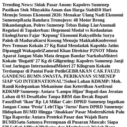
Skip
Trending News:
Sidak Pasar Anom: Kapolres Sumenep
to
Pastikan Stok Minyakita Aman dan Harga Stabil
10 Hari
content
Menuju Sensus Ekonomi 2026: Menakar Ulang Nadi Ekonomi
Sumenep
Razia Bandara Trunojoyo: 48 Motor Brong
Dikandangkan, Polres Sumenep Tebas Balap Liar
Anomali
Regulasi di Tapakerbau: Hegemoni Modal vs Kedaulatan
Ekologi
Jurus Fajar ‘Kepung’ Ekonomi Rakyat
Bela Surya
Paloh di Madura
Kursi Kosong Menuju Makkah
Konferensi
Pers Temuan Kokain 27 Kg Batal Mendadak Kapolda Jatim
Dipanggil Wakapolri
Zamrud Khan Direktur P2NOT Minta
Aparat Jangan Main Mata dengan Bandar Narkoba
Misteri
Kokain ‘Bugatti’ 27 Kg di Giligenting: Kapolres Sumenep Janji
Usut Jaringan Internasional
Misteri 27 Kilogram Kokain
Terdampar di Pantai Pasir Putih
GEBRAKAN CAK FAUZI:
GANDENG BUMN-SWASTA, PERIKANAN SUMENEP
SIAP ‘GO INTERNATIONAL’!
Solusi Lahan KDKMP: Moh.
Ramli Kedepankan Mekanisme dan Ketertiban Aset
Ironi
KDKMP Sumenep: Antara ‘Lampu Hijau’ Bupati dan Jeratan
Lahan di 93 Desa
Rabu Tanpa BBM dan Becak Bupati
Fauzi
Duit ‘Ikan’ Rp 1,6 Miliar Cair: DPRD Sumenep Ingatkan
Jangan Cuma ‘Pesta’ Lele!
Tiga ‘Jurus’ Baru DPRD Sumenep:
Hidupkan BUMD Hingga ‘Jinakkan’ Pasar Modern
Ketok Palu
Tiga Raperda: Antara Proteksi Pasar dan Wajah Baru
BUMD
Satu-Satunya Perempuan di Pusaran Muscab: Siapa