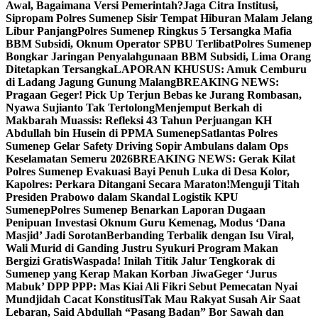
Awal, Bagaimana Versi Pemerintah?
Jaga Citra Institusi,
Sipropam Polres Sumenep Sisir Tempat Hiburan Malam Jelang
Libur Panjang
Polres Sumenep Ringkus 5 Tersangka Mafia
BBM Subsidi, Oknum Operator SPBU Terlibat
Polres Sumenep
Bongkar Jaringan Penyalahgunaan BBM Subsidi, Lima Orang
Ditetapkan Tersangka
LAPORAN KHUSUS: Amuk Cemburu
di Ladang Jagung Gunung Malang
BREAKING NEWS:
Pragaan Geger! Pick Up Terjun Bebas ke Jurang Rombasan,
Nyawa Sujianto Tak Tertolong
Menjemput Berkah di
Makbarah Muassis: Refleksi 43 Tahun Perjuangan KH
Abdullah bin Husein di PPMA Sumenep
Satlantas Polres
Sumenep Gelar Safety Driving Sopir Ambulans dalam Ops
Keselamatan Semeru 2026
BREAKING NEWS: Gerak Kilat
Polres Sumenep Evakuasi Bayi Penuh Luka di Desa Kolor,
Kapolres: Perkara Ditangani Secara Maraton!
Menguji Titah
Presiden Prabowo dalam Skandal Logistik KPU
Sumenep
Polres Sumenep Benarkan Laporan Dugaan
Penipuan Investasi Oknum Guru Kemenag, Modus ‘Dana
Masjid’ Jadi Sorotan
Berbanding Terbalik dengan Isu Viral,
Wali Murid di Ganding Justru Syukuri Program Makan
Bergizi Gratis
Waspada! Inilah Titik Jalur Tengkorak di
Sumenep yang Kerap Makan Korban Jiwa
Geger ‘Jurus
Mabuk’ DPP PPP: Mas Kiai Ali Fikri Sebut Pemecatan Nyai
Mundjidah Cacat Konstitusi
Tak Mau Rakyat Susah Air Saat
Lebaran, Said Abdullah “Pasang Badan” Bor Sawah dan