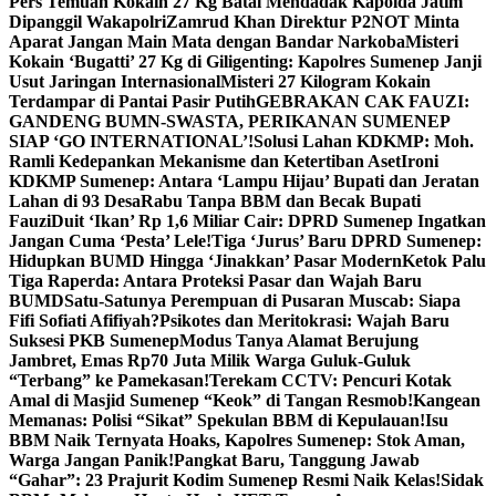
Pers Temuan Kokain 27 Kg Batal Mendadak Kapolda Jatim
Dipanggil Wakapolri
Zamrud Khan Direktur P2NOT Minta
Aparat Jangan Main Mata dengan Bandar Narkoba
Misteri
Kokain ‘Bugatti’ 27 Kg di Giligenting: Kapolres Sumenep Janji
Usut Jaringan Internasional
Misteri 27 Kilogram Kokain
Terdampar di Pantai Pasir Putih
GEBRAKAN CAK FAUZI:
GANDENG BUMN-SWASTA, PERIKANAN SUMENEP
SIAP ‘GO INTERNATIONAL’!
Solusi Lahan KDKMP: Moh.
Ramli Kedepankan Mekanisme dan Ketertiban Aset
Ironi
KDKMP Sumenep: Antara ‘Lampu Hijau’ Bupati dan Jeratan
Lahan di 93 Desa
Rabu Tanpa BBM dan Becak Bupati
Fauzi
Duit ‘Ikan’ Rp 1,6 Miliar Cair: DPRD Sumenep Ingatkan
Jangan Cuma ‘Pesta’ Lele!
Tiga ‘Jurus’ Baru DPRD Sumenep:
Hidupkan BUMD Hingga ‘Jinakkan’ Pasar Modern
Ketok Palu
Tiga Raperda: Antara Proteksi Pasar dan Wajah Baru
BUMD
Satu-Satunya Perempuan di Pusaran Muscab: Siapa
Fifi Sofiati Afifiyah?
Psikotes dan Meritokrasi: Wajah Baru
Suksesi PKB Sumenep
Modus Tanya Alamat Berujung
Jambret, Emas Rp70 Juta Milik Warga Guluk-Guluk
“Terbang” ke Pamekasan!
Terekam CCTV: Pencuri Kotak
Amal di Masjid Sumenep “Keok” di Tangan Resmob!
Kangean
Memanas: Polisi “Sikat” Spekulan BBM di Kepulauan!
Isu
BBM Naik Ternyata Hoaks, Kapolres Sumenep: Stok Aman,
Warga Jangan Panik!
Pangkat Baru, Tanggung Jawab
“Gahar”: 23 Prajurit Kodim Sumenep Resmi Naik Kelas!
Sidak