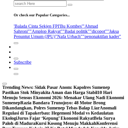
Search
for:
Or check our Popular Categories...
'Balada Cinta Sekjen FPI
'Bu Kombes'
"Ahmad
Sahroni"
"Amplop Rakyat"
"Badai politik"
"dicopot"
"Jaksa
Penuntut Umum (JPU)
"Nafa Urbach"
"penonaktifan kader"
Subscribe
Trending News:
Sidak Pasar Anom: Kapolres Sumenep
Pastikan Stok Minyakita Aman dan Harga Stabil
10 Hari
Menuju Sensus Ekonomi 2026: Menakar Ulang Nadi Ekonomi
Sumenep
Razia Bandara Trunojoyo: 48 Motor Brong
Dikandangkan, Polres Sumenep Tebas Balap Liar
Anomali
Regulasi di Tapakerbau: Hegemoni Modal vs Kedaulatan
Ekologi
Jurus Fajar ‘Kepung’ Ekonomi Rakyat
Bela Surya
Paloh di Madura
Kursi Kosong Menuju Makkah
Konferensi