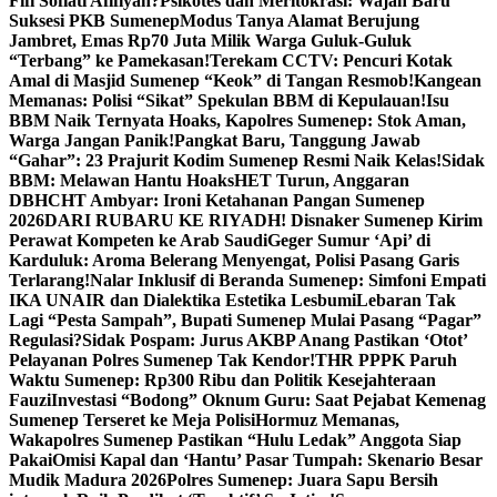
Fifi Sofiati Afifiyah?
Psikotes dan Meritokrasi: Wajah Baru
Suksesi PKB Sumenep
Modus Tanya Alamat Berujung
Jambret, Emas Rp70 Juta Milik Warga Guluk-Guluk
“Terbang” ke Pamekasan!
Terekam CCTV: Pencuri Kotak
Amal di Masjid Sumenep “Keok” di Tangan Resmob!
Kangean
Memanas: Polisi “Sikat” Spekulan BBM di Kepulauan!
Isu
BBM Naik Ternyata Hoaks, Kapolres Sumenep: Stok Aman,
Warga Jangan Panik!
Pangkat Baru, Tanggung Jawab
“Gahar”: 23 Prajurit Kodim Sumenep Resmi Naik Kelas!
Sidak
BBM: Melawan Hantu Hoaks
HET Turun, Anggaran
DBHCHT Ambyar: Ironi Ketahanan Pangan Sumenep
2026
DARI RUBARU KE RIYADH! Disnaker Sumenep Kirim
Perawat Kompeten ke Arab Saudi
Geger Sumur ‘Api’ di
Karduluk: Aroma Belerang Menyengat, Polisi Pasang Garis
Terlarang!
Nalar Inklusif di Beranda Sumenep: Simfoni Empati
IKA UNAIR dan Dialektika Estetika Lesbumi
Lebaran Tak
Lagi “Pesta Sampah”, Bupati Sumenep Mulai Pasang “Pagar”
Regulasi?
Sidak Pospam: Jurus AKBP Anang Pastikan ‘Otot’
Pelayanan Polres Sumenep Tak Kendor!
THR PPPK Paruh
Waktu Sumenep: Rp300 Ribu dan Politik Kesejahteraan
Fauzi
Investasi “Bodong” Oknum Guru: Saat Pejabat Kemenag
Sumenep Terseret ke Meja Polisi
Hormuz Memanas,
Wakapolres Sumenep Pastikan “Hulu Ledak” Anggota Siap
Pakai
Omisi Kapal dan ‘Hantu’ Pasar Tumpah: Skenario Besar
Mudik Madura 2026
Polres Sumenep: Juara Sapu Bersih