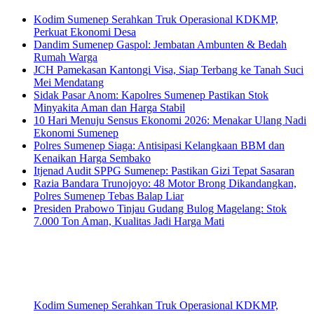
Kodim Sumenep Serahkan Truk Operasional KDKMP,
Perkuat Ekonomi Desa
Dandim Sumenep Gaspol: Jembatan Ambunten & Bedah
Rumah Warga
JCH Pamekasan Kantongi Visa, Siap Terbang ke Tanah Suci
Mei Mendatang
Sidak Pasar Anom: Kapolres Sumenep Pastikan Stok
Minyakita Aman dan Harga Stabil
10 Hari Menuju Sensus Ekonomi 2026: Menakar Ulang Nadi
Ekonomi Sumenep
Polres Sumenep Siaga: Antisipasi Kelangkaan BBM dan
Kenaikan Harga Sembako
Itjenad Audit SPPG Sumenep: Pastikan Gizi Tepat Sasaran
Razia Bandara Trunojoyo: 48 Motor Brong Dikandangkan,
Polres Sumenep Tebas Balap Liar
Presiden Prabowo Tinjau Gudang Bulog Magelang: Stok
7.000 Ton Aman, Kualitas Jadi Harga Mati
Kodim Sumenep Serahkan Truk Operasional KDKMP,