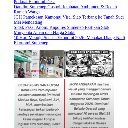
Perkuat Ekonomi Desa
Dandim Sumenep Gaspol: Jembatan Ambunten & Bedah
Rumah Warga
JCH Pamekasan Kantongi Visa, Siap Terbang ke Tanah Suci
Mei Mendatang
Sidak Pasar Anom: Kapolres Sumenep Pastikan Stok
Minyakita Aman dan Harga Stabil
10 Hari Menuju Sensus Ekonomi 2026: Menakar Ulang Nadi
Ekonomi Sumenep
IRONI ANGGARAN. Ilustrasi
DESAK KEPASTIAN HUKUM.
visual yang menggambarkan
Ketua DPC Perhimpunan
struktur Rancangan APBD
Advokat Indonesia (PERADI)
Kabupaten Sumenep Tahun
Madura Raya, Syafrawi, S.H.,
Anggaran 2026. Dominasi
M.H., memberikan
Belanja Operasi yang
keterangan terkait berlarut-
mencapai 70 persen (Rp1,59
larutnya penetapan tersangka
triliun) terlihat kontras
kasus dugaan korupsi
dengan alokasi Belanja
logistik KPU Sumenep, Senin
Modal yang hanya dijatah