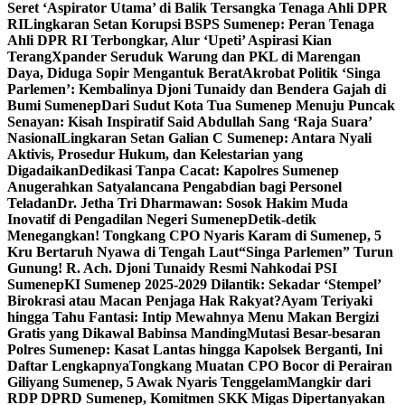
Seret ‘Aspirator Utama’ di Balik Tersangka Tenaga Ahli DPR
RI
Lingkaran Setan Korupsi BSPS Sumenep: Peran Tenaga
Ahli DPR RI Terbongkar, Alur ‘Upeti’ Aspirasi Kian
Terang
Xpander Seruduk Warung dan PKL di Marengan
Daya, Diduga Sopir Mengantuk Berat
Akrobat Politik ‘Singa
Parlemen’: Kembalinya Djoni Tunaidy dan Bendera Gajah di
Bumi Sumenep
Dari Sudut Kota Tua Sumenep Menuju Puncak
Senayan: Kisah Inspiratif Said Abdullah Sang ‘Raja Suara’
Nasional
Lingkaran Setan Galian C Sumenep: Antara Nyali
Aktivis, Prosedur Hukum, dan Kelestarian yang
Digadaikan
Dedikasi Tanpa Cacat: Kapolres Sumenep
Anugerahkan Satyalancana Pengabdian bagi Personel
Teladan
Dr. Jetha Tri Dharmawan: Sosok Hakim Muda
Inovatif di Pengadilan Negeri Sumenep
Detik-detik
Menegangkan! Tongkang CPO Nyaris Karam di Sumenep, 5
Kru Bertaruh Nyawa di Tengah Laut
“Singa Parlemen” Turun
Gunung! R. Ach. Djoni Tunaidy Resmi Nahkodai PSI
Sumenep
KI Sumenep 2025-2029 Dilantik: Sekadar ‘Stempel’
Birokrasi atau Macan Penjaga Hak Rakyat?
Ayam Teriyaki
hingga Tahu Fantasi: Intip Mewahnya Menu Makan Bergizi
Gratis yang Dikawal Babinsa Manding
Mutasi Besar-besaran
Polres Sumenep: Kasat Lantas hingga Kapolsek Berganti, Ini
Daftar Lengkapnya
Tongkang Muatan CPO Bocor di Perairan
Giliyang Sumenep, 5 Awak Nyaris Tenggelam
Mangkir dari
RDP DPRD Sumenep, Komitmen SKK Migas Dipertanyakan