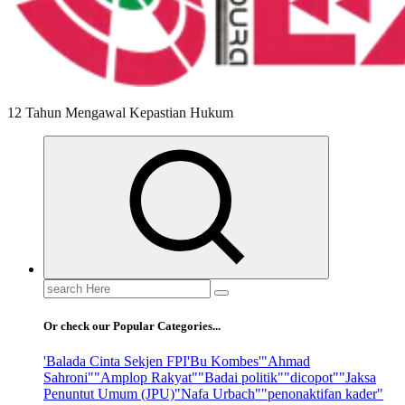
12 Tahun Mengawal Kepastian Hukum
Search
for:
Or check our Popular Categories...
'Balada Cinta Sekjen FPI
'Bu Kombes'
"Ahmad
Sahroni"
"Amplop Rakyat"
"Badai politik"
"dicopot"
"Jaksa
Penuntut Umum (JPU)
"Nafa Urbach"
"penonaktifan kader"