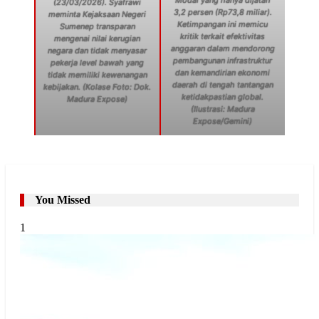
(23/03/2026). Syafrawi
3,2 persen (Rp73,8 miliar).
meminta Kejaksaan Negeri
Ketimpangan ini memicu
Sumenep transparan
kritik terkait efektivitas
mengenai nilai kerugian
anggaran dalam mendorong
negara dan tidak menyasar
pembangunan infrastruktur
pekerja level bawah yang
dan kemandirian ekonomi
tidak memiliki kewenangan
daerah di tengah tantangan
kebijakan. (Kolase Foto: Dok.
ketidakpastian global.
Madura Expose)
(Ilustrasi: Madura
Expose/Gemini)
You Missed
1