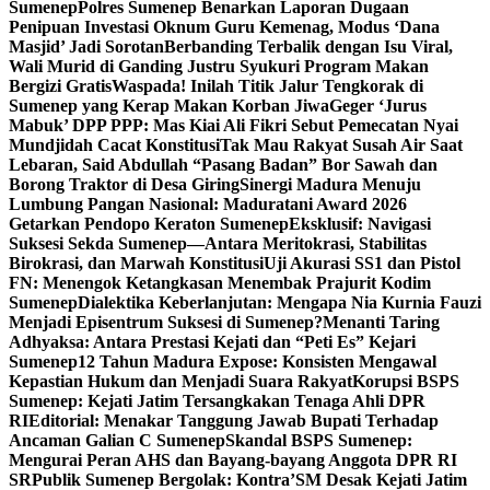
Sumenep
Polres Sumenep Benarkan Laporan Dugaan
Penipuan Investasi Oknum Guru Kemenag, Modus ‘Dana
Masjid’ Jadi Sorotan
Berbanding Terbalik dengan Isu Viral,
Wali Murid di Ganding Justru Syukuri Program Makan
Bergizi Gratis
Waspada! Inilah Titik Jalur Tengkorak di
Sumenep yang Kerap Makan Korban Jiwa
Geger ‘Jurus
Mabuk’ DPP PPP: Mas Kiai Ali Fikri Sebut Pemecatan Nyai
Mundjidah Cacat Konstitusi
Tak Mau Rakyat Susah Air Saat
Lebaran, Said Abdullah “Pasang Badan” Bor Sawah dan
Borong Traktor di Desa Giring
Sinergi Madura Menuju
Lumbung Pangan Nasional: Maduratani Award 2026
Getarkan Pendopo Keraton Sumenep
Eksklusif: Navigasi
Suksesi Sekda Sumenep—Antara Meritokrasi, Stabilitas
Birokrasi, dan Marwah Konstitusi
Uji Akurasi SS1 dan Pistol
FN: Menengok Ketangkasan Menembak Prajurit Kodim
Sumenep
Dialektika Keberlanjutan: Mengapa Nia Kurnia Fauzi
Menjadi Episentrum Suksesi di Sumenep?
Menanti Taring
Adhyaksa: Antara Prestasi Kejati dan “Peti Es” Kejari
Sumenep
12 Tahun Madura Expose: Konsisten Mengawal
Kepastian Hukum dan Menjadi Suara Rakyat
Korupsi BSPS
Sumenep: Kejati Jatim Tersangkakan Tenaga Ahli DPR
RI
Editorial: Menakar Tanggung Jawab Bupati Terhadap
Ancaman Galian C Sumenep
Skandal BSPS Sumenep:
Mengurai Peran AHS dan Bayang-bayang Anggota DPR RI
SR
Publik Sumenep Bergolak: Kontra’SM Desak Kejati Jatim