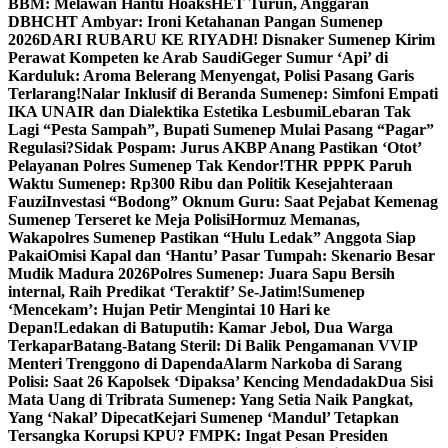
BBM: Melawan Hantu Hoaks
HET Turun, Anggaran
DBHCHT Ambyar: Ironi Ketahanan Pangan Sumenep
2026
DARI RUBARU KE RIYADH! Disnaker Sumenep Kirim
Perawat Kompeten ke Arab Saudi
Geger Sumur ‘Api’ di
Karduluk: Aroma Belerang Menyengat, Polisi Pasang Garis
Terlarang!
Nalar Inklusif di Beranda Sumenep: Simfoni Empati
IKA UNAIR dan Dialektika Estetika Lesbumi
Lebaran Tak
Lagi “Pesta Sampah”, Bupati Sumenep Mulai Pasang “Pagar”
Regulasi?
Sidak Pospam: Jurus AKBP Anang Pastikan ‘Otot’
Pelayanan Polres Sumenep Tak Kendor!
THR PPPK Paruh
Waktu Sumenep: Rp300 Ribu dan Politik Kesejahteraan
Fauzi
Investasi “Bodong” Oknum Guru: Saat Pejabat Kemenag
Sumenep Terseret ke Meja Polisi
Hormuz Memanas,
Wakapolres Sumenep Pastikan “Hulu Ledak” Anggota Siap
Pakai
Omisi Kapal dan ‘Hantu’ Pasar Tumpah: Skenario Besar
Mudik Madura 2026
Polres Sumenep: Juara Sapu Bersih
internal, Raih Predikat ‘Teraktif’ Se-Jatim!
Sumenep
‘Mencekam’: Hujan Petir Mengintai 10 Hari ke
Depan!
Ledakan di Batuputih: Kamar Jebol, Dua Warga
Terkapar
Batang-Batang Steril: Di Balik Pengamanan VVIP
Menteri Trenggono di Dapenda
Alarm Narkoba di Sarang
Polisi: Saat 26 Kapolsek ‘Dipaksa’ Kencing Mendadak
Dua Sisi
Mata Uang di Tribrata Sumenep: Yang Setia Naik Pangkat,
Yang ‘Nakal’ Dipecat
Kejari Sumenep ‘Mandul’ Tetapkan
Tersangka Korupsi KPU? FMPK: Ingat Pesan Presiden