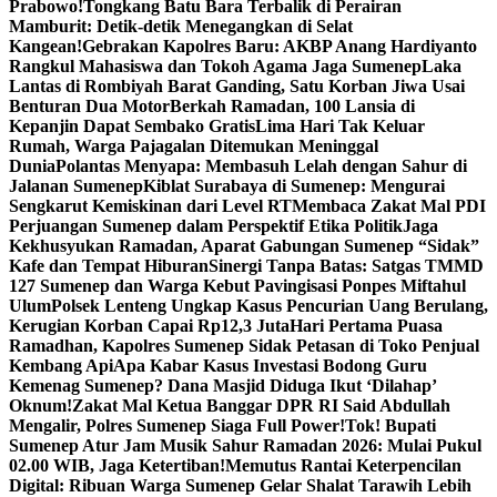
Prabowo!
Tongkang Batu Bara Terbalik di Perairan
Mamburit: Detik-detik Menegangkan di Selat
Kangean!
Gebrakan Kapolres Baru: AKBP Anang Hardiyanto
Rangkul Mahasiswa dan Tokoh Agama Jaga Sumenep
Laka
Lantas di Rombiyah Barat Ganding, Satu Korban Jiwa Usai
Benturan Dua Motor
Berkah Ramadan, 100 Lansia di
Kepanjin Dapat Sembako Gratis
Lima Hari Tak Keluar
Rumah, Warga Pajagalan Ditemukan Meninggal
Dunia
Polantas Menyapa: Membasuh Lelah dengan Sahur di
Jalanan Sumenep
Kiblat Surabaya di Sumenep: Mengurai
Sengkarut Kemiskinan dari Level RT
Membaca Zakat Mal PDI
Perjuangan Sumenep dalam Perspektif Etika Politik
Jaga
Kekhusyukan Ramadan, Aparat Gabungan Sumenep “Sidak”
Kafe dan Tempat Hiburan
Sinergi Tanpa Batas: Satgas TMMD
127 Sumenep dan Warga Kebut Pavingisasi Ponpes Miftahul
Ulum
Polsek Lenteng Ungkap Kasus Pencurian Uang Berulang,
Kerugian Korban Capai Rp12,3 Juta
Hari Pertama Puasa
Ramadhan, Kapolres Sumenep Sidak Petasan di Toko Penjual
Kembang Api
Apa Kabar Kasus Investasi Bodong Guru
Kemenag Sumenep? Dana Masjid Diduga Ikut ‘Dilahap’
Oknum!
Zakat Mal Ketua Banggar DPR RI Said Abdullah
Mengalir, Polres Sumenep Siaga Full Power!
Tok! Bupati
Sumenep Atur Jam Musik Sahur Ramadan 2026: Mulai Pukul
02.00 WIB, Jaga Ketertiban!
Memutus Rantai Keterpencilan
Digital: Ribuan Warga Sumenep Gelar Shalat Tarawih Lebih