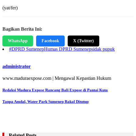
(yat/fer)
Bagikan Berita Ini:
WhatsApp
Facebook
X (Twitter)
#DPRD Sumenep
Humas DPRD Sumenep
sidak pupuk
administrator
www.maduraexpose.com | Mengawal Kepastian Hukum
Navigasi
Redaksi Madura Expose Rancang Bali Expose di Pantai Kuta
pos
Tanpa Amdal, Water Park Sumenep Bakal Ditutup
Related Posts