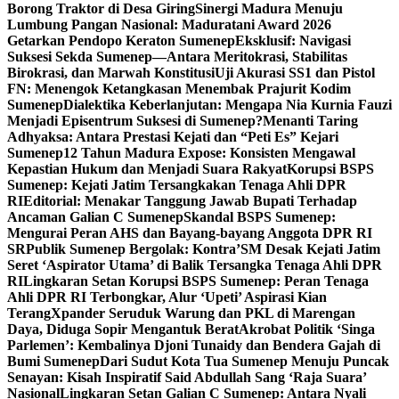
Borong Traktor di Desa Giring
Sinergi Madura Menuju
Lumbung Pangan Nasional: Maduratani Award 2026
Getarkan Pendopo Keraton Sumenep
Eksklusif: Navigasi
Suksesi Sekda Sumenep—Antara Meritokrasi, Stabilitas
Birokrasi, dan Marwah Konstitusi
Uji Akurasi SS1 dan Pistol
FN: Menengok Ketangkasan Menembak Prajurit Kodim
Sumenep
Dialektika Keberlanjutan: Mengapa Nia Kurnia Fauzi
Menjadi Episentrum Suksesi di Sumenep?
Menanti Taring
Adhyaksa: Antara Prestasi Kejati dan “Peti Es” Kejari
Sumenep
12 Tahun Madura Expose: Konsisten Mengawal
Kepastian Hukum dan Menjadi Suara Rakyat
Korupsi BSPS
Sumenep: Kejati Jatim Tersangkakan Tenaga Ahli DPR
RI
Editorial: Menakar Tanggung Jawab Bupati Terhadap
Ancaman Galian C Sumenep
Skandal BSPS Sumenep:
Mengurai Peran AHS dan Bayang-bayang Anggota DPR RI
SR
Publik Sumenep Bergolak: Kontra’SM Desak Kejati Jatim
Seret ‘Aspirator Utama’ di Balik Tersangka Tenaga Ahli DPR
RI
Lingkaran Setan Korupsi BSPS Sumenep: Peran Tenaga
Ahli DPR RI Terbongkar, Alur ‘Upeti’ Aspirasi Kian
Terang
Xpander Seruduk Warung dan PKL di Marengan
Daya, Diduga Sopir Mengantuk Berat
Akrobat Politik ‘Singa
Parlemen’: Kembalinya Djoni Tunaidy dan Bendera Gajah di
Bumi Sumenep
Dari Sudut Kota Tua Sumenep Menuju Puncak
Senayan: Kisah Inspiratif Said Abdullah Sang ‘Raja Suara’
Nasional
Lingkaran Setan Galian C Sumenep: Antara Nyali