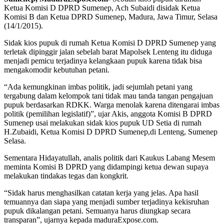
Ketua Komisi D DPRD Sumenep, Ach Subaidi disidak Ketua
Komisi B dan Ketua DPRD Sumenep, Madura, Jawa Timur, Selasa
(14/1/2015).
Sidak kios pupuk di rumah Ketua Komisi D DPRD Sumenep yang
terletak dipinggir jalan sebelah barat Mapolsek Lenteng itu diduga
menjadi pemicu terjadinya kelangkaan pupuk karena tidak bisa
mengakomodir kebutuhan petani.
“Ada kemungkinan imbas politik, jadi sejumlah petani yang
tergabung dalam kelompok tani tidak mau tanda tangan pengajuan
pupuk berdasarkan RDKK. Warga menolak karena ditengarai imbas
politik (pemilihan legislatif)”, ujar Akis, anggota Komisi B DPRD
Sumenep usai melakukan sidak kios pupuk UD Setia di rumah
H.Zubaidi, Ketua Komisi D DPRD Sumenep,di Lenteng, Sumenep
Selasa.
Sementara Hidayatullah, analis politik dari Kaukus Labang Mesem
meminta Komisi B DPRD yang didampingi ketua dewan supaya
melakukan tindakas tegas dan kongkrit.
“Sidak harus menghasilkan catatan kerja yang jelas. Apa hasil
temuannya dan siapa yang menjadi sumber terjadinya kekisruhan
pupuk dikalangan petani. Semuanya harus diungkap secara
transparan”, ujarnya kepada maduraExpose.com.