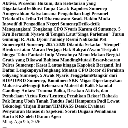
Aktivis, Prosedur Hukum, dan Kelestarian yang
Digadaikan
Dedikasi Tanpa Cacat: Kapolres Sumenep
Anugerahkan Satyalancana Pengabdian bagi Personel
Teladan
Dr. Jetha Tri Dharmawan: Sosok Hakim Muda
Inovatif di Pengadilan Negeri Sumenep
Detik-detik
Menegangkan! Tongkang CPO Nyaris Karam di Sumenep, 5
Kru Bertaruh Nyawa di Tengah Laut
“Singa Parlemen” Turun
Gunung! R. Ach. Djoni Tunaidy Resmi Nahkodai PSI
Sumenep
KI Sumenep 2025-2029 Dilantik: Sekadar ‘Stempel’
Birokrasi atau Macan Penjaga Hak Rakyat?
Ayam Teriyaki
hingga Tahu Fantasi: Intip Mewahnya Menu Makan Bergizi
Gratis yang Dikawal Babinsa Manding
Mutasi Besar-besaran
Polres Sumenep: Kasat Lantas hingga Kapolsek Berganti, Ini
Daftar Lengkapnya
Tongkang Muatan CPO Bocor di Perairan
Giliyang Sumenep, 5 Awak Nyaris Tenggelam
Mangkir dari
RDP DPRD Sumenep, Komitmen SKK Migas Dipertanyakan
Mahasiswa
Menguji Kebenaran Materil di Balik Skandal
Ganding: Antara Trauma Balita, Desakan Aktivis, dan
Pembelaan ‘Actus Reus’
Lenteng Pecahkan Rekor! Rahasia
Pak Inung Ubah Tanah Tandus Jadi Hamparan Padi Lewat
Teknologi ‘Hujan Buatan’
HIMPASS Desak Evaluasi
Penyaluran Bansos di Sapeken: Soroti Dugaan Penahanan
Kartu KKS oleh Oknum Agen
Ming. Agu 9th, 2026