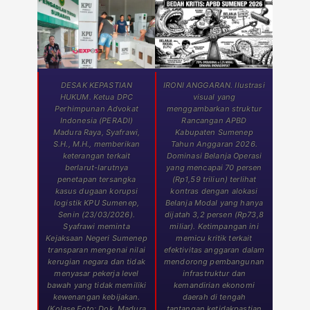
DESAK KEPASTIAN
IRONI ANGGARAN. Ilustrasi
HUKUM. Ketua DPC
visual yang
Perhimpunan Advokat
menggambarkan struktur
Indonesia (PERADI)
Rancangan APBD
Madura Raya, Syafrawi,
Kabupaten Sumenep
S.H., M.H., memberikan
Tahun Anggaran 2026.
keterangan terkait
Dominasi Belanja Operasi
berlarut-larutnya
yang mencapai 70 persen
penetapan tersangka
(Rp1,59 triliun) terlihat
kasus dugaan korupsi
kontras dengan alokasi
logistik KPU Sumenep,
Belanja Modal yang hanya
Senin (23/03/2026).
dijatah 3,2 persen (Rp73,8
Syafrawi meminta
miliar). Ketimpangan ini
Kejaksaan Negeri Sumenep
memicu kritik terkait
transparan mengenai nilai
efektivitas anggaran dalam
kerugian negara dan tidak
mendorong pembangunan
menyasar pekerja level
infrastruktur dan
bawah yang tidak memiliki
kemandirian ekonomi
kewenangan kebijakan.
daerah di tengah
(Kolase Foto: Dok. Madura
tantangan ketidakpastian