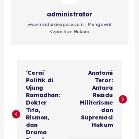
administrator
www.maduraexpose.com | Mengawal
Kepastian Hukum
N
‘Cerai’
Anatomi
a
Politik di
Teror:
Ujung
Antara
v
Ramadhan:
Residu
Dokter
Militerisme
i
Tifa,
dan
Rismon,
Supremasi
g
dan
Hukum
Drama