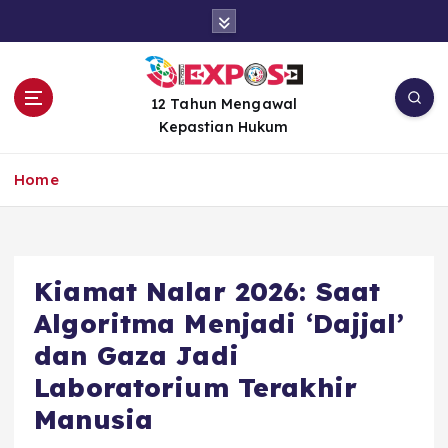
S
k
i
p
t
12 Tahun Mengawal
o
Kepastian Hukum
c
o
Home
n
t
e
n
Kiamat Nalar 2026: Saat
t
Algoritma Menjadi ‘Dajjal’
dan Gaza Jadi
Laboratorium Terakhir
Manusia