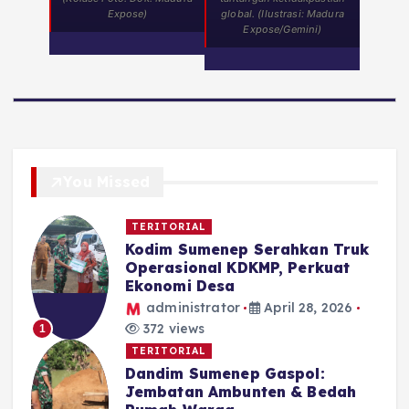
Expose)
global. (Ilustrasi: Madura
Expose/Gemini)
You Missed
TERITORIAL
Kodim Sumenep Serahkan Truk
Operasional KDKMP, Perkuat
Ekonomi Desa
administrator
April 28, 2026
372 views
1
TERITORIAL
Dandim Sumenep Gaspol:
Jembatan Ambunten & Bedah