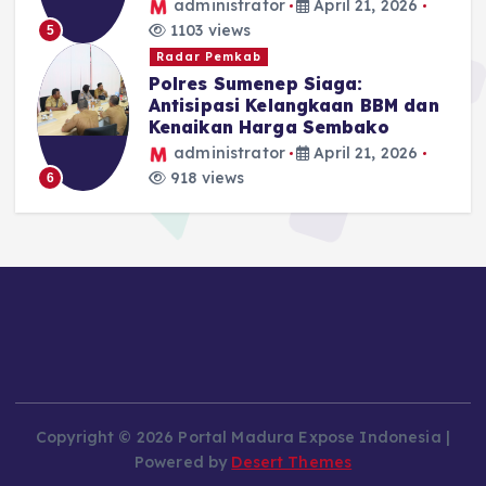
administrator
April 21, 2026
1103 views
5
Radar Pemkab
Polres Sumenep Siaga:
Antisipasi Kelangkaan BBM dan
Kenaikan Harga Sembako
administrator
April 21, 2026
918 views
6
Copyright © 2026 Portal Madura Expose Indonesia |
Powered by
Desert Themes