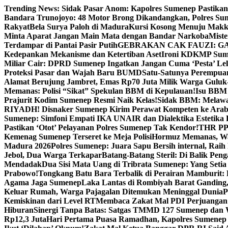
Skip
Trending News:
Sidak Pasar Anom: Kapolres Sumenep Pastikan
to
Bandara Trunojoyo: 48 Motor Brong Dikandangkan, Polres Su
content
Rakyat
Bela Surya Paloh di Madura
Kursi Kosong Menuju Mak
Minta Aparat Jangan Main Mata dengan Bandar Narkoba
Miste
Terdampar di Pantai Pasir Putih
GEBRAKAN CAK FAUZI: G
Kedepankan Mekanisme dan Ketertiban Aset
Ironi KDKMP Sumen
Miliar Cair: DPRD Sumenep Ingatkan Jangan Cuma ‘Pesta’ Lel
Proteksi Pasar dan Wajah Baru BUMD
Satu-Satunya Perempuan 
Alamat Berujung Jambret, Emas Rp70 Juta Milik Warga Guluk
Memanas: Polisi “Sikat” Spekulan BBM di Kepulauan!
Isu BBM 
Prajurit Kodim Sumenep Resmi Naik Kelas!
Sidak BBM: Melaw
RIYADH! Disnaker Sumenep Kirim Perawat Kompeten ke Arab
Sumenep: Simfoni Empati IKA UNAIR dan Dialektika Estetika
Pastikan ‘Otot’ Pelayanan Polres Sumenep Tak Kendor!
THR PPP
Kemenag Sumenep Terseret ke Meja Polisi
Hormuz Memanas, Wak
Madura 2026
Polres Sumenep: Juara Sapu Bersih internal, Raih 
Jebol, Dua Warga Terkapar
Batang-Batang Steril: Di Balik Pe
Mendadak
Dua Sisi Mata Uang di Tribrata Sumenep: Yang Setia
Prabowo!
Tongkang Batu Bara Terbalik di Perairan Mamburit: 
Agama Jaga Sumenep
Laka Lantas di Rombiyah Barat Ganding
Keluar Rumah, Warga Pajagalan Ditemukan Meninggal Dunia
P
Kemiskinan dari Level RT
Membaca Zakat Mal PDI Perjuangan S
Hiburan
Sinergi Tanpa Batas: Satgas TMMD 127 Sumenep dan W
Rp12,3 Juta
Hari Pertama Puasa Ramadhan, Kapolres Sumenep 