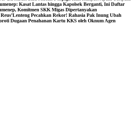
umenep: Kasat Lantas hingga Kapolsek Berganti, Ini Daftar
menep, Komitmen SKK Migas Dipertanyakan
 Reus’
Lenteng Pecahkan Rekor! Rahasia Pak Inung Ubah
Soroti Dugaan Penahanan Kartu KKS oleh Oknum Agen