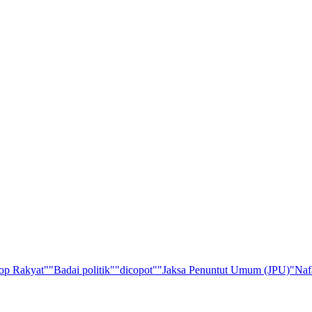
op Rakyat"
"Badai politik"
"dicopot"
"Jaksa Penuntut Umum (JPU)
"Naf