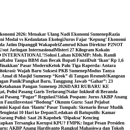
Ekonomi 2026: Menakar Ulang Nadi Ekonomi Sumenep
Razia
ni Modal vs Kedaulatan Ekologi
Jurus Fajar ‘Kepung’ Ekonomi
da Jatim Dipanggil Wakapolri
Zamrud Khan Direktur P2NOT
 Usut Jaringan Internasional
Misteri 27 Kilogram Kokain
 INTERNATIONAL’!
Solusi Lahan KDKMP: Moh. Ramli
a
Rabu Tanpa BBM dan Becak Bupati Fauzi
Duit ‘Ikan’ Rp 1,6
Jinakkan’ Pasar Modern
Ketok Palu Tiga Raperda: Antara
ritokrasi: Wajah Baru Suksesi PKB Sumenep
Modus Tanya
 Amal di Masjid Sumenep “Keok” di Tangan Resmob!
Kangean
ngan Panik!
Pangkat Baru, Tanggung Jawab “Gahar”: 23
Ketahanan Pangan Sumenep 2026
DARI RUBARU KE
, Polisi Pasang Garis Terlarang!
Nalar Inklusif di Beranda
ai Pasang “Pagar” Regulasi?
Sidak Pospam: Jurus AKBP Anang
n Fauzi
Investasi “Bodong” Oknum Guru: Saat Pejabat
misi Kapal dan ‘Hantu’ Pasar Tumpah: Skenario Besar Mudik
engintai 10 Hari ke Depan!
Ledakan di Batuputih: Kamar
arang Polisi: Saat 26 Kapolsek ‘Dipaksa’ Kencing
tapkan Tersangka Korupsi KPU? FMPK: Ingat Pesan Presiden
Baru: AKBP Anang Hardiyanto Rangkul Mahasiswa dan Tokoh