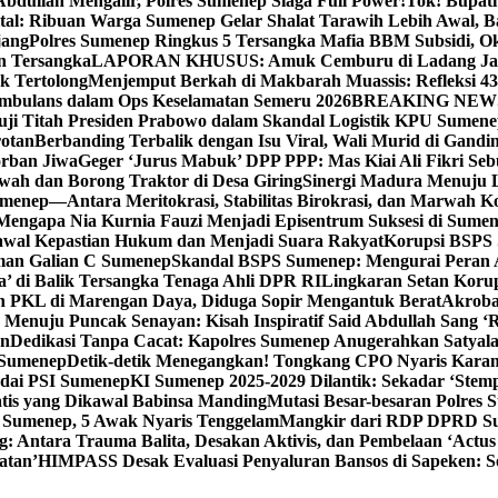
bdullah Mengalir, Polres Sumenep Siaga Full Power!
Tok! Bupat
ital: Ribuan Warga Sumenep Gelar Shalat Tarawih Lebih Awal, 
jang
Polres Sumenep Ringkus 5 Tersangka Mafia BBM Subsidi, O
n Tersangka
LAPORAN KHUSUS: Amuk Cemburu di Ladang Ja
k Tertolong
Menjemput Berkah di Makbarah Muassis: Refleksi 4
 Ambulans dalam Ops Keselamatan Semeru 2026
BREAKING NEWS: G
ji Titah Presiden Prabowo dalam Skandal Logistik KPU Sumen
rotan
Berbanding Terbalik dengan Isu Viral, Wali Murid di Gandi
orban Jiwa
Geger ‘Jurus Mabuk’ DPP PPP: Mas Kiai Ali Fikri Seb
wah dan Borong Traktor di Desa Giring
Sinergi Madura Menuju 
umenep—Antara Meritokrasi, Stabilitas Birokrasi, dan Marwah Ko
 Mengapa Nia Kurnia Fauzi Menjadi Episentrum Suksesi di Sume
awal Kepastian Hukum dan Menjadi Suara Rakyat
Korupsi BSPS 
man Galian C Sumenep
Skandal BSPS Sumenep: Mengurai Peran
a’ di Balik Tersangka Tenaga Ahli DPR RI
Lingkaran Setan Koru
 PKL di Marengan Daya, Diduga Sopir Mengantuk Berat
Akrobat
Menuju Puncak Senayan: Kisah Inspiratif Said Abdullah Sang ‘R
an
Dedikasi Tanpa Cacat: Kapolres Sumenep Anugerahkan Satyala
 Sumenep
Detik-detik Menegangkan! Tongkang CPO Nyaris Karam
odai PSI Sumenep
KI Sumenep 2025-2029 Dilantik: Sekadar ‘Stem
tis yang Dikawal Babinsa Manding
Mutasi Besar-besaran Polres S
 Sumenep, 5 Awak Nyaris Tenggelam
Mangkir dari RDP DPRD Su
g: Antara Trauma Balita, Desakan Aktivis, dan Pembelaan ‘Actus
atan’
HIMPASS Desak Evaluasi Penyaluran Bansos di Sapeken: 