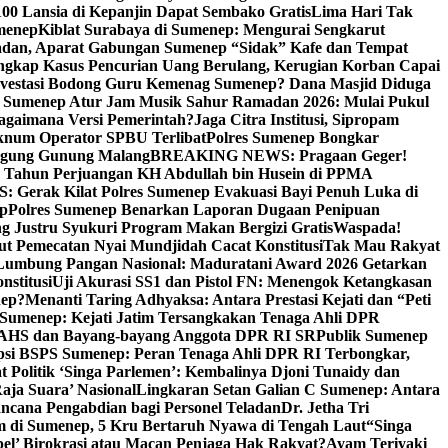
00 Lansia di Kepanjin Dapat Sembako Gratis
Lima Hari Tak
menep
Kiblat Surabaya di Sumenep: Mengurai Sengkarut
dan, Aparat Gabungan Sumenep “Sidak” Kafe dan Tempat
ngkap Kasus Pencurian Uang Berulang, Kerugian Korban Capai
nvestasi Bodong Guru Kemenag Sumenep? Dana Masjid Diduga
i Sumenep Atur Jam Musik Sahur Ramadan 2026: Mulai Pukul
Bagaimana Versi Pemerintah?
Jaga Citra Institusi, Sipropam
knum Operator SPBU Terlibat
Polres Sumenep Bongkar
gung Gunung Malang
BREAKING NEWS: Pragaan Geger!
3 Tahun Perjuangan KH Abdullah bin Husein di PPMA
erak Kilat Polres Sumenep Evakuasi Bayi Penuh Luka di
ep
Polres Sumenep Benarkan Laporan Dugaan Penipuan
ng Justru Syukuri Program Makan Bergizi Gratis
Waspada!
ut Pemecatan Nyai Mundjidah Cacat Konstitusi
Tak Mau Rakyat
Lumbung Pangan Nasional: Maduratani Award 2026 Getarkan
nstitusi
Uji Akurasi SS1 dan Pistol FN: Menengok Ketangkasan
nep?
Menanti Taring Adhyaksa: Antara Prestasi Kejati dan “Peti
Sumenep: Kejati Jatim Tersangkakan Tenaga Ahli DPR
 AHS dan Bayang-bayang Anggota DPR RI SR
Publik Sumenep
psi BSPS Sumenep: Peran Tenaga Ahli DPR RI Terbongkar,
 Politik ‘Singa Parlemen’: Kembalinya Djoni Tunaidy dan
aja Suara’ Nasional
Lingkaran Setan Galian C Sumenep: Antara
ncana Pengabdian bagi Personel Teladan
Dr. Jetha Tri
 di Sumenep, 5 Kru Bertaruh Nyawa di Tengah Laut
“Singa
pel’ Birokrasi atau Macan Penjaga Hak Rakyat?
Ayam Teriyaki