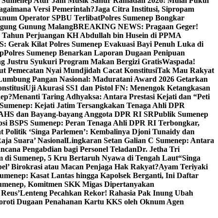
i Sumenep Atur Jam Musik Sahur Ramadan 2026: Mulai Pukul
Bagaimana Versi Pemerintah?
Jaga Citra Institusi, Sipropam
knum Operator SPBU Terlibat
Polres Sumenep Bongkar
gung Gunung Malang
BREAKING NEWS: Pragaan Geger!
3 Tahun Perjuangan KH Abdullah bin Husein di PPMA
erak Kilat Polres Sumenep Evakuasi Bayi Penuh Luka di
ep
Polres Sumenep Benarkan Laporan Dugaan Penipuan
ng Justru Syukuri Program Makan Bergizi Gratis
Waspada!
ut Pemecatan Nyai Mundjidah Cacat Konstitusi
Tak Mau Rakyat
Lumbung Pangan Nasional: Maduratani Award 2026 Getarkan
nstitusi
Uji Akurasi SS1 dan Pistol FN: Menengok Ketangkasan
nep?
Menanti Taring Adhyaksa: Antara Prestasi Kejati dan “Peti
Sumenep: Kejati Jatim Tersangkakan Tenaga Ahli DPR
 AHS dan Bayang-bayang Anggota DPR RI SR
Publik Sumenep
psi BSPS Sumenep: Peran Tenaga Ahli DPR RI Terbongkar,
 Politik ‘Singa Parlemen’: Kembalinya Djoni Tunaidy dan
aja Suara’ Nasional
Lingkaran Setan Galian C Sumenep: Antara
ncana Pengabdian bagi Personel Teladan
Dr. Jetha Tri
 di Sumenep, 5 Kru Bertaruh Nyawa di Tengah Laut
“Singa
pel’ Birokrasi atau Macan Penjaga Hak Rakyat?
Ayam Teriyaki
umenep: Kasat Lantas hingga Kapolsek Berganti, Ini Daftar
menep, Komitmen SKK Migas Dipertanyakan
 Reus’
Lenteng Pecahkan Rekor! Rahasia Pak Inung Ubah
Soroti Dugaan Penahanan Kartu KKS oleh Oknum Agen