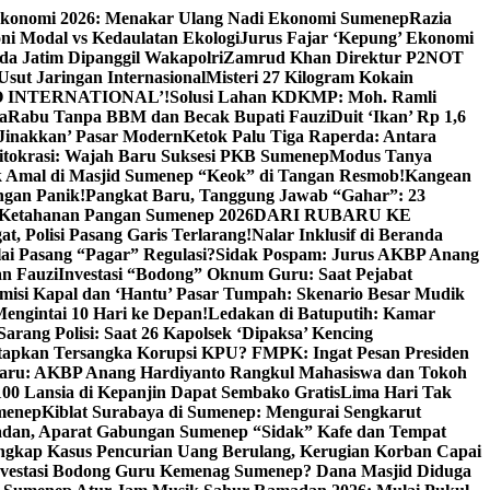
Ekonomi 2026: Menakar Ulang Nadi Ekonomi Sumenep
Razia
ni Modal vs Kedaulatan Ekologi
Jurus Fajar ‘Kepung’ Ekonomi
da Jatim Dipanggil Wakapolri
Zamrud Khan Direktur P2NOT
 Usut Jaringan Internasional
Misteri 27 Kilogram Kokain
 INTERNATIONAL’!
Solusi Lahan KDKMP: Moh. Ramli
a
Rabu Tanpa BBM dan Becak Bupati Fauzi
Duit ‘Ikan’ Rp 1,6
Jinakkan’ Pasar Modern
Ketok Palu Tiga Raperda: Antara
ritokrasi: Wajah Baru Suksesi PKB Sumenep
Modus Tanya
 Amal di Masjid Sumenep “Keok” di Tangan Resmob!
Kangean
ngan Panik!
Pangkat Baru, Tanggung Jawab “Gahar”: 23
Ketahanan Pangan Sumenep 2026
DARI RUBARU KE
, Polisi Pasang Garis Terlarang!
Nalar Inklusif di Beranda
ai Pasang “Pagar” Regulasi?
Sidak Pospam: Jurus AKBP Anang
n Fauzi
Investasi “Bodong” Oknum Guru: Saat Pejabat
misi Kapal dan ‘Hantu’ Pasar Tumpah: Skenario Besar Mudik
engintai 10 Hari ke Depan!
Ledakan di Batuputih: Kamar
arang Polisi: Saat 26 Kapolsek ‘Dipaksa’ Kencing
tapkan Tersangka Korupsi KPU? FMPK: Ingat Pesan Presiden
Baru: AKBP Anang Hardiyanto Rangkul Mahasiswa dan Tokoh
00 Lansia di Kepanjin Dapat Sembako Gratis
Lima Hari Tak
menep
Kiblat Surabaya di Sumenep: Mengurai Sengkarut
dan, Aparat Gabungan Sumenep “Sidak” Kafe dan Tempat
ngkap Kasus Pencurian Uang Berulang, Kerugian Korban Capai
nvestasi Bodong Guru Kemenag Sumenep? Dana Masjid Diduga