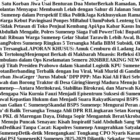
, Satu Korban Jiwa Usai Benturan Dua Motor
Berkah Ramadan, 1
olantas Menyapa: Membasuh Lelah dengan Sahur di Jalanan Su
umenep dalam Perspektif Etika Politik
Jaga Kekhusyukan Rama
arga Kebut Pavingisasi Ponpes Miftahul Ulum
Polsek Lenteng U
Sidak Petasan di Toko Penjual Kembang Api
Apa Kabar Kasus I
bdullah Mengalir, Polres Sumenep Siaga Full Power!
Tok! Bupat
ital: Ribuan Warga Sumenep Gelar Shalat Tarawih Lebih Awal, 
jang
Polres Sumenep Ringkus 5 Tersangka Mafia BBM Subsidi, O
n Tersangka
LAPORAN KHUSUS: Amuk Cemburu di Ladang Ja
k Tertolong
Menjemput Berkah di Makbarah Muassis: Refleksi 4
 Ambulans dalam Ops Keselamatan Semeru 2026
BREAKING NEWS: G
ji Titah Presiden Prabowo dalam Skandal Logistik KPU Sumen
rotan
Berbanding Terbalik dengan Isu Viral, Wali Murid di Gandi
orban Jiwa
Geger ‘Jurus Mabuk’ DPP PPP: Mas Kiai Ali Fikri Seb
wah dan Borong Traktor di Desa Giring
Sinergi Madura Menuju 
umenep—Antara Meritokrasi, Stabilitas Birokrasi, dan Marwah Ko
 Mengapa Nia Kurnia Fauzi Menjadi Episentrum Suksesi di Sume
awal Kepastian Hukum dan Menjadi Suara Rakyat
Korupsi BSPS 
man Galian C Sumenep
Skandal BSPS Sumenep: Mengurai Peran
a’ di Balik Tersangka Tenaga Ahli DPR RI
Lingkaran Setan Koru
 PKL di Marengan Daya, Diduga Sopir Mengantuk Berat
Akrobat
Menuju Puncak Senayan: Kisah Inspiratif Said Abdullah Sang ‘R
an
Dedikasi Tanpa Cacat: Kapolres Sumenep Anugerahkan Satyala
 Sumenep
Detik-detik Menegangkan! Tongkang CPO Nyaris Karam
odai PSI Sumenep
KI Sumenep 2025-2029 Dilantik: Sekadar ‘Stem