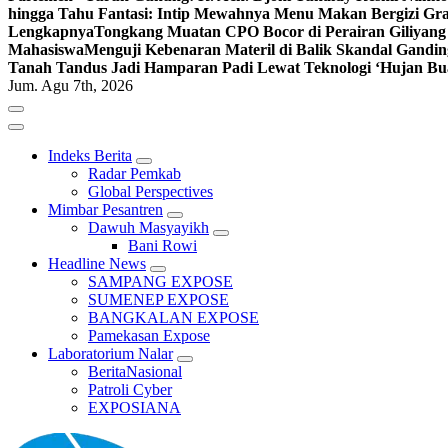
hingga Tahu Fantasi: Intip Mewahnya Menu Makan Bergizi Gra
Lengkapnya
Tongkang Muatan CPO Bocor di Perairan Giliyang
Mahasiswa
Menguji Kebenaran Materil di Balik Skandal Gandin
Tanah Tandus Jadi Hamparan Padi Lewat Teknologi ‘Hujan Bu
Jum. Agu 7th, 2026
Indeks Berita
Radar Pemkab
Global Perspectives
Mimbar Pesantren
Dawuh Masyayikh
Bani Rowi
Headline News
SAMPANG EXPOSE
SUMENEP EXPOSE
BANGKALAN EXPOSE
Pamekasan Expose
Laboratorium Nalar
BeritaNasional
Patroli Cyber
EXPOSIANA