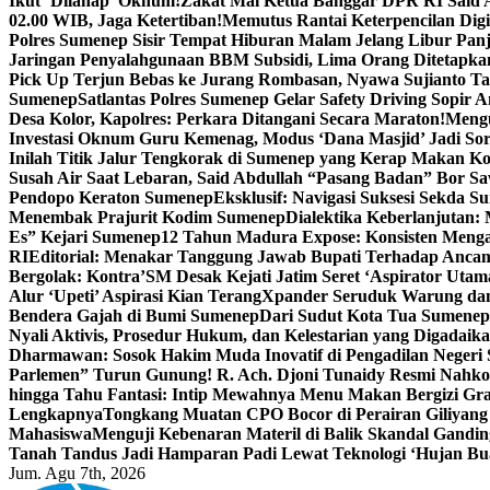
Ikut ‘Dilahap’ Oknum!
Zakat Mal Ketua Banggar DPR RI Said A
02.00 WIB, Jaga Ketertiban!
Memutus Rantai Keterpencilan Dig
Polres Sumenep Sisir Tempat Hiburan Malam Jelang Libur Pan
Jaringan Penyalahgunaan BBM Subsidi, Lima Orang Ditetapka
Pick Up Terjun Bebas ke Jurang Rombasan, Nyawa Sujianto Ta
Sumenep
Satlantas Polres Sumenep Gelar Safety Driving Sopir
Desa Kolor, Kapolres: Perkara Ditangani Secara Maraton!
Mengu
Investasi Oknum Guru Kemenag, Modus ‘Dana Masjid’ Jadi So
Inilah Titik Jalur Tengkorak di Sumenep yang Kerap Makan K
Susah Air Saat Lebaran, Said Abdullah “Pasang Badan” Bor Sa
Pendopo Keraton Sumenep
Eksklusif: Navigasi Suksesi Sekda S
Menembak Prajurit Kodim Sumenep
Dialektika Keberlanjutan:
Es” Kejari Sumenep
12 Tahun Madura Expose: Konsisten Meng
RI
Editorial: Menakar Tanggung Jawab Bupati Terhadap Anca
Bergolak: Kontra’SM Desak Kejati Jatim Seret ‘Aspirator Utam
Alur ‘Upeti’ Aspirasi Kian Terang
Xpander Seruduk Warung dan
Bendera Gajah di Bumi Sumenep
Dari Sudut Kota Tua Sumenep 
Nyali Aktivis, Prosedur Hukum, dan Kelestarian yang Digadaik
Dharmawan: Sosok Hakim Muda Inovatif di Pengadilan Negeri
Parlemen” Turun Gunung! R. Ach. Djoni Tunaidy Resmi Nahk
hingga Tahu Fantasi: Intip Mewahnya Menu Makan Bergizi Gra
Lengkapnya
Tongkang Muatan CPO Bocor di Perairan Giliyang
Mahasiswa
Menguji Kebenaran Materil di Balik Skandal Gandin
Tanah Tandus Jadi Hamparan Padi Lewat Teknologi ‘Hujan Bu
Jum. Agu 7th, 2026