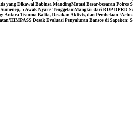
tis yang Dikawal Babinsa Manding
Mutasi Besar-besaran Polres S
 Sumenep, 5 Awak Nyaris Tenggelam
Mangkir dari RDP DPRD Su
g: Antara Trauma Balita, Desakan Aktivis, dan Pembelaan ‘Actus
atan’
HIMPASS Desak Evaluasi Penyaluran Bansos di Sapeken: 