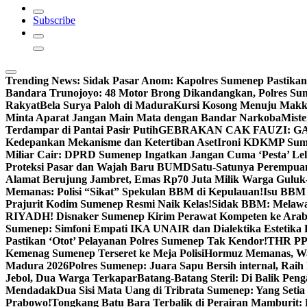
Subscribe
Trending News:
Sidak Pasar Anom: Kapolres Sumenep Pastikan
Bandara Trunojoyo: 48 Motor Brong Dikandangkan, Polres Su
Rakyat
Bela Surya Paloh di Madura
Kursi Kosong Menuju Mak
Minta Aparat Jangan Main Mata dengan Bandar Narkoba
Miste
Terdampar di Pantai Pasir Putih
GEBRAKAN CAK FAUZI: G
Kedepankan Mekanisme dan Ketertiban Aset
Ironi KDKMP Sumen
Miliar Cair: DPRD Sumenep Ingatkan Jangan Cuma ‘Pesta’ Lel
Proteksi Pasar dan Wajah Baru BUMD
Satu-Satunya Perempuan 
Alamat Berujung Jambret, Emas Rp70 Juta Milik Warga Guluk
Memanas: Polisi “Sikat” Spekulan BBM di Kepulauan!
Isu BBM 
Prajurit Kodim Sumenep Resmi Naik Kelas!
Sidak BBM: Melaw
RIYADH! Disnaker Sumenep Kirim Perawat Kompeten ke Arab
Sumenep: Simfoni Empati IKA UNAIR dan Dialektika Estetika
Pastikan ‘Otot’ Pelayanan Polres Sumenep Tak Kendor!
THR PPP
Kemenag Sumenep Terseret ke Meja Polisi
Hormuz Memanas, Wak
Madura 2026
Polres Sumenep: Juara Sapu Bersih internal, Raih 
Jebol, Dua Warga Terkapar
Batang-Batang Steril: Di Balik Pe
Mendadak
Dua Sisi Mata Uang di Tribrata Sumenep: Yang Setia
Prabowo!
Tongkang Batu Bara Terbalik di Perairan Mamburit: 