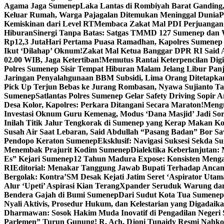
Agama Jaga Sumenep
Laka Lantas di Rombiyah Barat Ganding
Keluar Rumah, Warga Pajagalan Ditemukan Meninggal Dunia
P
Kemiskinan dari Level RT
Membaca Zakat Mal PDI Perjuangan S
Hiburan
Sinergi Tanpa Batas: Satgas TMMD 127 Sumenep dan W
Rp12,3 Juta
Hari Pertama Puasa Ramadhan, Kapolres Sumenep 
Ikut ‘Dilahap’ Oknum!
Zakat Mal Ketua Banggar DPR RI Said A
02.00 WIB, Jaga Ketertiban!
Memutus Rantai Keterpencilan Dig
Polres Sumenep Sisir Tempat Hiburan Malam Jelang Libur Pan
Jaringan Penyalahgunaan BBM Subsidi, Lima Orang Ditetapka
Pick Up Terjun Bebas ke Jurang Rombasan, Nyawa Sujianto Ta
Sumenep
Satlantas Polres Sumenep Gelar Safety Driving Sopir
Desa Kolor, Kapolres: Perkara Ditangani Secara Maraton!
Mengu
Investasi Oknum Guru Kemenag, Modus ‘Dana Masjid’ Jadi So
Inilah Titik Jalur Tengkorak di Sumenep yang Kerap Makan K
Susah Air Saat Lebaran, Said Abdullah “Pasang Badan” Bor Sa
Pendopo Keraton Sumenep
Eksklusif: Navigasi Suksesi Sekda S
Menembak Prajurit Kodim Sumenep
Dialektika Keberlanjutan:
Es” Kejari Sumenep
12 Tahun Madura Expose: Konsisten Meng
RI
Editorial: Menakar Tanggung Jawab Bupati Terhadap Anca
Bergolak: Kontra’SM Desak Kejati Jatim Seret ‘Aspirator Utam
Alur ‘Upeti’ Aspirasi Kian Terang
Xpander Seruduk Warung dan
Bendera Gajah di Bumi Sumenep
Dari Sudut Kota Tua Sumenep 
Nyali Aktivis, Prosedur Hukum, dan Kelestarian yang Digadaik
Dharmawan: Sosok Hakim Muda Inovatif di Pengadilan Negeri
Parlemen” Turun Gunung! R. Ach. Djoni Tunaidy Resmi Nahk