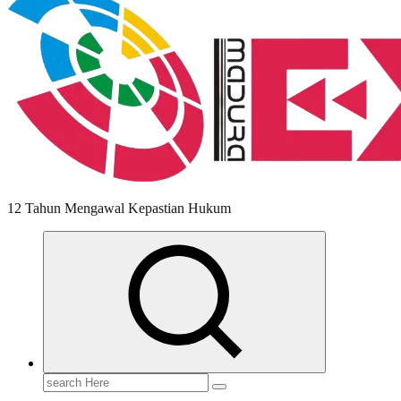
12 Tahun Mengawal Kepastian Hukum
Search
for: