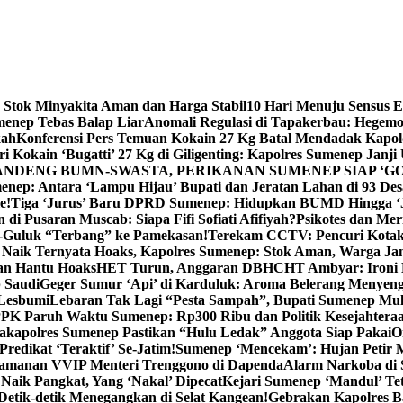
 Stok Minyakita Aman dan Harga Stabil
10 Hari Menuju Sensus 
menep Tebas Balap Liar
Anomali Regulasi di Tapakerbau: Hegemo
kah
Konferensi Pers Temuan Kokain 27 Kg Batal Mendadak Kapol
ri Kokain ‘Bugatti’ 27 Kg di Giligenting: Kapolres Sumenep Janji
ANDENG BUMN-SWASTA, PERIKANAN SUMENEP SIAP ‘GO
ep: Antara ‘Lampu Hijau’ Bupati dan Jeratan Lahan di 93 Des
e!
Tiga ‘Jurus’ Baru DPRD Sumenep: Hidupkan BUMD Hingga ‘
di Pusaran Muscab: Siapa Fifi Sofiati Afifiyah?
Psikotes dan Me
-Guluk “Terbang” ke Pamekasan!
Terekam CCTV: Pencuri Kotak
Naik Ternyata Hoaks, Kapolres Sumenep: Stok Aman, Warga Ja
an Hantu Hoaks
HET Turun, Anggaran DBHCHT Ambyar: Ironi 
 Saudi
Geger Sumur ‘Api’ di Karduluk: Aroma Belerang Menyengat
 Lesbumi
Lebaran Tak Lagi “Pesta Sampah”, Bupati Sumenep Mul
K Paruh Waktu Sumenep: Rp300 Ribu dan Politik Kesejahteraa
apolres Sumenep Pastikan “Hulu Ledak” Anggota Siap Pakai
O
Predikat ‘Teraktif’ Se-Jatim!
Sumenep ‘Mencekam’: Hujan Petir M
ngamanan VVIP Menteri Trenggono di Dapenda
Alarm Narkoba di S
 Naik Pangkat, Yang ‘Nakal’ Dipecat
Kejari Sumenep ‘Mandul’ Te
Detik-detik Menegangkan di Selat Kangean!
Gebrakan Kapolres 