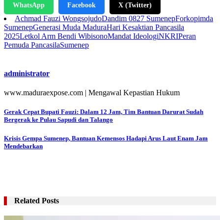
WhatsApp
Facebook
X (Twitter)
Achmad Fauzi Wongsojudo
Dandim 0827 Sumenep
Forkopimda
Sumenep
Generasi Muda Madura
Hari Kesaktian Pancasila
2025
Letkol Arm Bendi Wibisono
Mandat Ideologi
NKRI
Peran
Pemuda Pancasila
Sumenep
administrator
www.maduraexpose.com | Mengawal Kepastian Hukum
Navigasi
Gerak Cepat Bupati Fauzi: Dalam 12 Jam, Tim Bantuan Darurat Sudah
Bergerak ke Pulau Sapudi dan Talango
pos
Krisis Gempa Sumenep, Bantuan Kemensos Hadapi Arus Laut Enam Jam
Mendebarkan
Related Posts