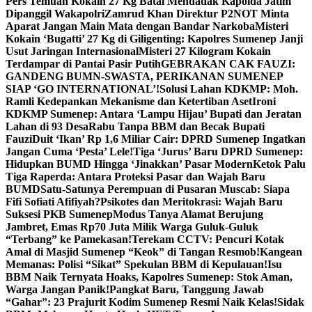
Pers Temuan Kokain 27 Kg Batal Mendadak Kapolda Jatim
Dipanggil Wakapolri
Zamrud Khan Direktur P2NOT Minta
Aparat Jangan Main Mata dengan Bandar Narkoba
Misteri
Kokain ‘Bugatti’ 27 Kg di Giligenting: Kapolres Sumenep Janji
Usut Jaringan Internasional
Misteri 27 Kilogram Kokain
Terdampar di Pantai Pasir Putih
GEBRAKAN CAK FAUZI:
GANDENG BUMN-SWASTA, PERIKANAN SUMENEP
SIAP ‘GO INTERNATIONAL’!
Solusi Lahan KDKMP: Moh.
Ramli Kedepankan Mekanisme dan Ketertiban Aset
Ironi
KDKMP Sumenep: Antara ‘Lampu Hijau’ Bupati dan Jeratan
Lahan di 93 Desa
Rabu Tanpa BBM dan Becak Bupati
Fauzi
Duit ‘Ikan’ Rp 1,6 Miliar Cair: DPRD Sumenep Ingatkan
Jangan Cuma ‘Pesta’ Lele!
Tiga ‘Jurus’ Baru DPRD Sumenep:
Hidupkan BUMD Hingga ‘Jinakkan’ Pasar Modern
Ketok Palu
Tiga Raperda: Antara Proteksi Pasar dan Wajah Baru
BUMD
Satu-Satunya Perempuan di Pusaran Muscab: Siapa
Fifi Sofiati Afifiyah?
Psikotes dan Meritokrasi: Wajah Baru
Suksesi PKB Sumenep
Modus Tanya Alamat Berujung
Jambret, Emas Rp70 Juta Milik Warga Guluk-Guluk
“Terbang” ke Pamekasan!
Terekam CCTV: Pencuri Kotak
Amal di Masjid Sumenep “Keok” di Tangan Resmob!
Kangean
Memanas: Polisi “Sikat” Spekulan BBM di Kepulauan!
Isu
BBM Naik Ternyata Hoaks, Kapolres Sumenep: Stok Aman,
Warga Jangan Panik!
Pangkat Baru, Tanggung Jawab
“Gahar”: 23 Prajurit Kodim Sumenep Resmi Naik Kelas!
Sidak