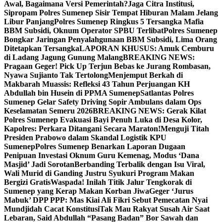
Awal, Bagaimana Versi Pemerintah?
Jaga Citra Institusi,
Sipropam Polres Sumenep Sisir Tempat Hiburan Malam Jelang
Libur Panjang
Polres Sumenep Ringkus 5 Tersangka Mafia
BBM Subsidi, Oknum Operator SPBU Terlibat
Polres Sumenep
Bongkar Jaringan Penyalahgunaan BBM Subsidi, Lima Orang
Ditetapkan Tersangka
LAPORAN KHUSUS: Amuk Cemburu
di Ladang Jagung Gunung Malang
BREAKING NEWS:
Pragaan Geger! Pick Up Terjun Bebas ke Jurang Rombasan,
Nyawa Sujianto Tak Tertolong
Menjemput Berkah di
Makbarah Muassis: Refleksi 43 Tahun Perjuangan KH
Abdullah bin Husein di PPMA Sumenep
Satlantas Polres
Sumenep Gelar Safety Driving Sopir Ambulans dalam Ops
Keselamatan Semeru 2026
BREAKING NEWS: Gerak Kilat
Polres Sumenep Evakuasi Bayi Penuh Luka di Desa Kolor,
Kapolres: Perkara Ditangani Secara Maraton!
Menguji Titah
Presiden Prabowo dalam Skandal Logistik KPU
Sumenep
Polres Sumenep Benarkan Laporan Dugaan
Penipuan Investasi Oknum Guru Kemenag, Modus ‘Dana
Masjid’ Jadi Sorotan
Berbanding Terbalik dengan Isu Viral,
Wali Murid di Ganding Justru Syukuri Program Makan
Bergizi Gratis
Waspada! Inilah Titik Jalur Tengkorak di
Sumenep yang Kerap Makan Korban Jiwa
Geger ‘Jurus
Mabuk’ DPP PPP: Mas Kiai Ali Fikri Sebut Pemecatan Nyai
Mundjidah Cacat Konstitusi
Tak Mau Rakyat Susah Air Saat
Lebaran, Said Abdullah “Pasang Badan” Bor Sawah dan