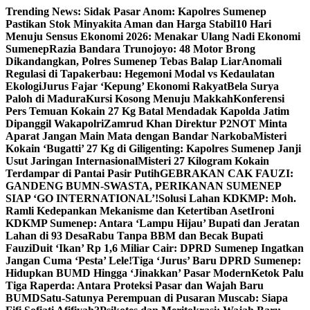
Skip
Trending News:
Sidak Pasar Anom: Kapolres Sumenep
to
Pastikan Stok Minyakita Aman dan Harga Stabil
10 Hari
content
Menuju Sensus Ekonomi 2026: Menakar Ulang Nadi Ekonomi
Sumenep
Razia Bandara Trunojoyo: 48 Motor Brong
Dikandangkan, Polres Sumenep Tebas Balap Liar
Anomali
Regulasi di Tapakerbau: Hegemoni Modal vs Kedaulatan
Ekologi
Jurus Fajar ‘Kepung’ Ekonomi Rakyat
Bela Surya
Paloh di Madura
Kursi Kosong Menuju Makkah
Konferensi
Pers Temuan Kokain 27 Kg Batal Mendadak Kapolda Jatim
Dipanggil Wakapolri
Zamrud Khan Direktur P2NOT Minta
Aparat Jangan Main Mata dengan Bandar Narkoba
Misteri
Kokain ‘Bugatti’ 27 Kg di Giligenting: Kapolres Sumenep Janji
Usut Jaringan Internasional
Misteri 27 Kilogram Kokain
Terdampar di Pantai Pasir Putih
GEBRAKAN CAK FAUZI:
GANDENG BUMN-SWASTA, PERIKANAN SUMENEP
SIAP ‘GO INTERNATIONAL’!
Solusi Lahan KDKMP: Moh.
Ramli Kedepankan Mekanisme dan Ketertiban Aset
Ironi
KDKMP Sumenep: Antara ‘Lampu Hijau’ Bupati dan Jeratan
Lahan di 93 Desa
Rabu Tanpa BBM dan Becak Bupati
Fauzi
Duit ‘Ikan’ Rp 1,6 Miliar Cair: DPRD Sumenep Ingatkan
Jangan Cuma ‘Pesta’ Lele!
Tiga ‘Jurus’ Baru DPRD Sumenep:
Hidupkan BUMD Hingga ‘Jinakkan’ Pasar Modern
Ketok Palu
Tiga Raperda: Antara Proteksi Pasar dan Wajah Baru
BUMD
Satu-Satunya Perempuan di Pusaran Muscab: Siapa