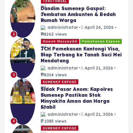
TERITORIAL
Dandim Sumenep Gaspol:
Jembatan Ambunten & Bedah
Rumah Warga
administrator
April 26, 2026
1262 views
2
Dawuh Masyayikh
Pamekasan Expose
JCH Pamekasan Kantongi Visa,
Siap Terbang ke Tanah Suci Mei
Mendatang
administrator
April 21, 2026
1014 views
3
SUMENEP EXPOSE
Sidak Pasar Anom: Kapolres
Sumenep Pastikan Stok
Minyakita Aman dan Harga
Stabil
administrator
April 21, 2026
1083 views
4
SUMENEP EXPOSE