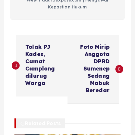
www.maduraexpose.com | Mengawal
Kepastian Hukum
N
Tolak PJ
Foto Mirip
a
Kades,
Anggota
Camat
DPRD
v
Camplong
Sumenep
dilurug
Sedang
i
Warga
Mabuk
Beredar
g
a
Related Posts
s